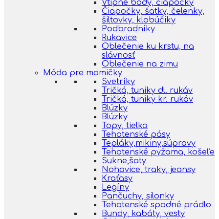
Vtipné body, čiapočky
Čiapočky, šatky, čelenky,
šiltovky, klobúčiky
Podbradníky
Rukavice
Oblečenie ku krstu, na
slávnosť
Oblečenie na zimu
Móda pre mamičky
Svetríky
Tričká, tuniky dl. rukáv
Tričká, tuniky kr. rukáv
Blúzky
Blúzky
Topy, tielka
Tehotenské pásy
Tepláky,mikiny,súpravy
Tehotenské pyžama, košeľe
Sukne,šaty
Nohavice, traky, jeansy
Kraťasy
Legíny
Pančuchy, silonky
Tehotenské spodné prádlo
Bundy, kabáty, vesty