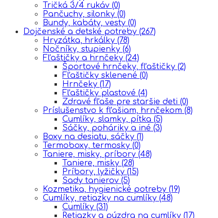
Tričká 3/4 rukáv
(0)
Pančuchy, silonky
(0)
Bundy, kabáty, vesty
(0)
Dojčenské a detské potreby
(267)
Hryzátka, hrkálky
(78)
Nočníky, stupienky
(6)
Fľaštičky a hrnčeky
(24)
Športové hrnčeky, fľaštičky
(2)
Fľaštičky sklenené
(0)
Hrnčeky
(17)
Fľaštičky plastové
(4)
Zdravé fľaše pre staršie deti
(0)
Príslušenstvo k fľašiam, hrnčekom
(8)
Cumlíky, slamky, pítka
(5)
Sáčky, poháriky a iné
(3)
Boxy na desiatu, sáčky
(1)
Termoboxy, termosky
(0)
Taniere, misky, príbory
(48)
Taniere, misky
(28)
Príbory, lyžičky
(15)
Sady tanierov
(5)
Kozmetika, hygienické potreby
(19)
Cumlíky, retiazky na cumlíky
(48)
Cumlíky
(31)
Retiazky a púzdra na cumlíky
(17)