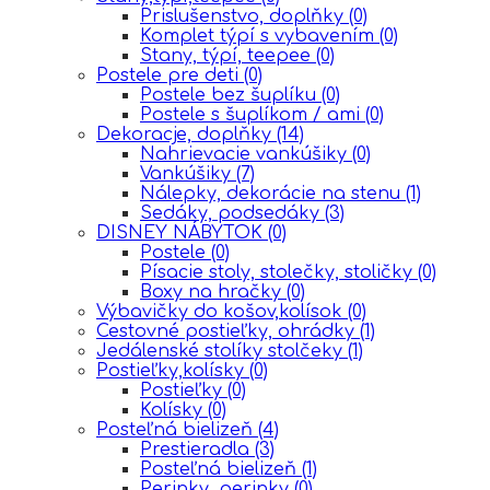
Prislušenstvo, doplňky
(0)
Komplet týpí s vybavením
(0)
Stany, týpí, teepee
(0)
Postele pre deti
(0)
Postele bez šuplíku
(0)
Postele s šuplíkom / ami
(0)
Dekoracje, doplňky
(14)
Nahrievacie vankúšiky
(0)
Vankúšiky
(7)
Nálepky, dekorácie na stenu
(1)
Sedáky, podsedáky
(3)
DISNEY NÁBYTOK
(0)
Postele
(0)
Písacie stoly, stolečky, stoličky
(0)
Boxy na hračky
(0)
Výbavičky do košov,kolísok
(0)
Cestovné postieľky, ohrádky
(1)
Jedálenské stolíky stolčeky
(1)
Postieľky,kolísky
(0)
Postieľky
(0)
Kolísky
(0)
Posteľná bielizeň
(4)
Prestieradla
(3)
Posteľná bielizeň
(1)
Perinky, perinky
(0)