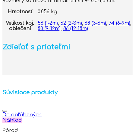
Rozmery sa môžu minimálne líšiť +- 0,5-1,5 cm.
Hmotnosť
0.056 kg
Velikost koj.
56 (1-2m)
,
62 (2-3m)
,
68 (3-6m)
,
74 (6-9m)
,
oblečení
80 (9-12m)
,
86 (12-18m)
Zdieľať s priateľmi
Súvisiace produkty
Do obľúbených
Náhľad
Pôrod