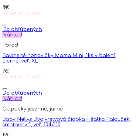
8
€
Výber možností
This
product
has
Do obľúbených
multiple
Náhľad
variants.
Pôrod
The
options
Bavlnené nohavičky Mama Mini, 1ks v balení,
may
čierné, veľ. XL
be
chosen
7
€
on
Výber možností
the
This
product
product
page
has
Do obľúbených
multiple
Náhľad
variants.
Čiapočky jesenné, jarné
The
options
Baby Nellys Dvojvrstvová čiapka + šatka Palouček,
may
smatanová, veľ. 104/110
be
chosen
19
€