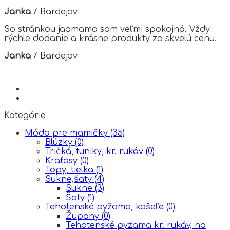
page
Janka
/
Bardejov
So stránkou jaamama som veľmi spokojná. Vždy
rýchle dodanie a krásne produkty za skvelú cenu.
Janka
/
Bardejov
Kategórie
Móda pre mamičky
(35)
Blúzky
(0)
Tričká, tuniky, kr. rukáv
(0)
Kraťasy
(0)
Topy, tielka
(1)
Sukne,šaty
(4)
Sukne
(3)
Šaty
(1)
Tehotenské pyžama, košeľe
(0)
Župany
(0)
Tehotenské pyžama kr. rukáv, na