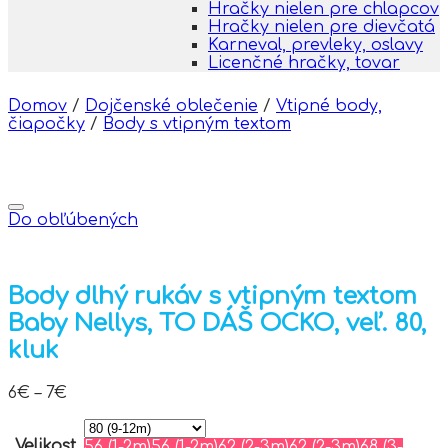
Hračky nielen pre chlapcov
Hračky nielen pre dievčatá
Karneval, prevleky, oslavy
Licenčné hračky, tovar
Domov
/
Dojčenské oblečenie
/
Vtipné body,
čiapočky
/
Body s vtipným textom
Do obľúbených
Body dlhý rukáv s vtipným textom
Baby Nellys, TO DÁŠ OCKO, veľ. 80,
kluk
6
€
–
7
€
Velikost
56 (1-2m)
56 (1-2m)
62 (2-3m)
62 (2-3m)
68 (3-