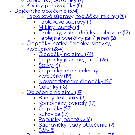
Slnečníky, dáždniky
(7)
Kočíky pre dvojičky
(0)
Dojčenské oblečenie
(674)
Teplákové súpravy, tepláčky, mikiny
(20)
Teplákové súpravy
(1)
Mikiny, bundy
(4)
Tepláčky, zahradníčky, nohavice
(13)
Teplejšie overálky jar / jeseň
(2)
Čiapočky, šatky, čelenky, šiltovky,
klobúčiky
(234)
Čiapočky na zimu
(74)
Čiapočky jesenné, jarné
(98)
Šatky
(4)
Čiapočky letné, čelenky,
klobúčiky
(19)
Novorodenecke čiapočky
(26)
Čelenky
(13)
Oblečenie na zimu
(89)
Bundy, kabátiky
(3)
Kombinézy, overaly
(17)
Čiapočky
(27)
Rukavice
(17)
Papučky, ponožky
(8)
Súpravičky, sady oblečenia
(9)
Šály
(8)