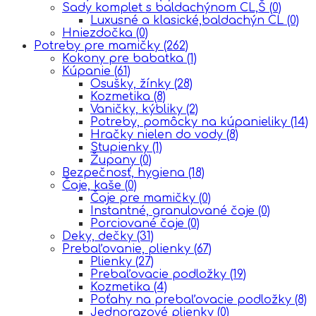
Sady komplet s baldachýnom CL,Š
(0)
Luxusné a klasické,baldachýn CL
(0)
Hniezdočka
(0)
Potreby pre mamičky
(262)
Kokony pre babatka
(1)
Kúpanie
(61)
Osušky, žínky
(28)
Kozmetika
(8)
Vaničky, kýbliky
(2)
Potreby, pomôcky na kúpanieliky
(14)
Hračky nielen do vody
(8)
Stupienky
(1)
Župany
(0)
Bezpečnosť, hygiena
(18)
Čaje, kaše
(0)
Čaje pre mamičky
(0)
Instantné, granulované čaje
(0)
Porciované čaje
(0)
Deky, dečky
(31)
Prebaľovanie, plienky
(67)
Plienky
(27)
Prebaľovacie podložky
(19)
Kozmetika
(4)
Poťahy na prebaľovacie podložky
(8)
Jednorazové plienky
(0)