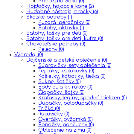
Princezná Sofia
(0)
Hojdačky, hojdacie kone
(2)
Hudobné nástroje, hračky
(6)
Školské potreby
(1)
Puzdrá, peračníky
(0)
Batohy, aktovky
(1)
Batohy, tašky pre deti
(0)
Batohy, tašky pre deti, kufre
(0)
Chovateľské potreby
(0)
Pelechy
(0)
Výpredaj
(0)
Dojčenské a detské oblečenie
(0)
Súpravičky, sety oblečenia
(0)
Tepláky, teplákovky
(0)
Košieľky, kabátiky, tielka
(0)
Sukne, šatičky
(0)
Body dl. a kr. rukáv
(0)
Čiapočky, šatky
(0)
Kraťasky, legíny, spodná bielizeň
(0)
Dupačky, polodupačky
(0)
Tričká
(0)
Rukavičky
(0)
Overálky, pyžamká
(0)
Ponožky, pančuchy
(0)
Oblečenie na zimu
(0)