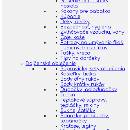
Nosenie detí - šatky,
nosidlá
Kokony pre babatka
Kúpanie
Deky, dečky
Bezpečnosť, hygiena
Zvlhčovače vzduchu, váhy
Čaje, kaše
Potreby na umývanie fliaš,
gumených cumlíkov
Tašky, vreca
Tipy na darčeky
Dojčenské oblečenie
Súpravičky, sety oblečenia
Košieľky, tielka
Body dlhý rukáv
Body krátky rukáv
Dupačky, polodupačky
Tričká
Teplákové súpravy,
tepláčky, mikiny
Sukne, šatičky
Ponožky, pančuchy,
topánočky
Kraťase, legíny