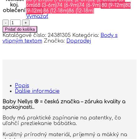
koj.
6m)
68 (3-6m)
74 (6-9m)
74 (6-9m)
80 (9-12m)
80
oblečení
(9-12m)
86 (12-18m)
86 (12-18m)
Vymazať
množstvo
Body
Pridať do košíka
dlhý
Katalógové číslo:
24381305
Kategória:
Body s
rukáv
vtipným textom
Značka:
Doprodej
s
vtipným
textom
Baby
Nellys,
TO
DÁŠ
OCKO,
Popis
veľ.
Ďalšie informácie
80,
kluk
Baby Nellys ® = česká značka – záruka kvality a
spokojnosti..
Body má praktické zapínanie na patentky, čo
uľahčí prezliekanie bábätka.
Kvalitný prírodný materiál, príjemný a mäkký na