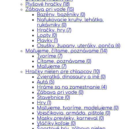
Plyšové hračky
(18)
Zábava pri vode
(15)
Bazény, bazéniky
(0)
Nafukovacie kruhy, lehátka,
rukávniky
(0)
Hračky, hry
(7)
Lopty
(0)
Plavky
(1)
Osušky, župany, uteráky, ponča
(6)
Maľujeme, čítame, poznávame
(14)
Tvoríme
(7)
Čítame, poznávame
(0)
Maľujeme
(7)
Hračky nielen pre chlapcov
(10)
Zvieratká, dinosaury a iné
(0)
Autá
(5)
Hráme sa na zamestnanie
(4)
Zábava pri vode
(0)
Stavebnice
(0)
Hry
(1)
Maľujeme, tvoríme, modelujeme
(0)
Vojačikovia, armáda, pištole
(0)
Masky,prevleky, karneval
(0)
Vláčiky,koľaje
(0)
Športové hry, zábava nielen