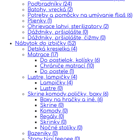
Podbradníky
(24)
Batohy, vrecká
(2)
Potreby a pomôcky na umývanie fliaš
(6)
Plienky
(1)
Ohrievace lahvi, sterilizatory
(2)
Dáždniky, pršiplášte
(0)
Dáždniky, pršiplášte, čižmy
(0)
Nábytok do izbičky
(52)
Detská kresielka
(4)
Matrace
(17)
Do postielok, kolísky
(6)
Chrániče matrací
(10)
Do postele
(1)
Lustre, lampičky
(4)
Lampičky
(4)
Lustre
(0)
Skrine,komody,poličky, boxy
(6)
Boxy na hračky a iné.
(6)
Skrine
(0)
Komody
(0)
Regály
(0)
Skrinky
(0)
Nočné stolíky
(0)
Bazeniky
(0)
Stany,týpí,teepee
(0)