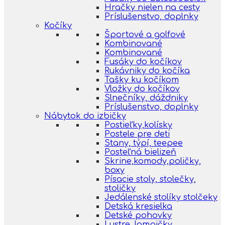
Hračky nielen na cesty
Príslušenstvo, doplnky
Kočíky
Športové a golfové
Kombinované
Kombinované
Fusáky do kočíkov
Rukávniky do kočíka
Tašky ku kočíkom
Vložky do kočíkov
Slnečníky, dáždniky
Príslušenstvo, doplnky
Nábytok do izbičky
Postieľky,kolísky
Postele pre deti
Stany, týpí, teepee
Posteľná bielizeň
Skrine,komody,poličky,
boxy
Písacie stoly, stolečky,
stoličky
Jedálenské stolíky stolčeky
Detská kresielka
Detské pohovky
Lustre, lampičky