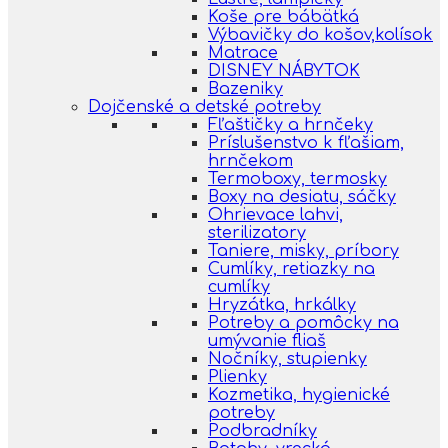
Koše pre bábätká
Výbavičky do košov,kolísok
Matrace
DISNEY NÁBYTOK
Bazeniky
Dojčenské a detské potreby
Fľaštičky a hrnčeky
Príslušenstvo k fľašiam,
hrnčekom
Termoboxy, termosky
Boxy na desiatu, sáčky
Ohrievace lahvi,
sterilizatory
Taniere, misky, príbory
Cumlíky, retiazky na
cumlíky
Hryzátka, hrkálky
Potreby a pomôcky na
umývanie fliaš
Nočníky, stupienky
Plienky
Kozmetika, hygienické
potreby
Podbradníky