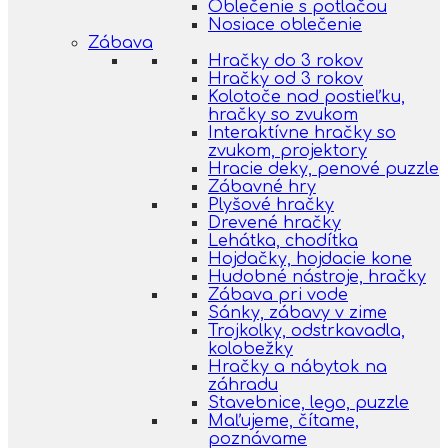
Oblečenie s potlačou
Nosiace oblečenie
Zábava
Hračky do 3 rokov
Hračky od 3 rokov
Kolotoče nad postieľku,
hračky so zvukom
Interaktívne hračky so
zvukom, projektory
Hracie deky, penové puzzle
Zábavné hry
Plyšové hračky
Drevené hračky
Lehátka, chodítka
Hojdačky, hojdacie kone
Hudobné nástroje, hračky
Zábava pri vode
Sánky, zábavy v zime
Trojkolky, odstrkavadla,
kolobežky
Hračky a nábytok na
záhradu
Stavebnice, lego, puzzle
Maľujeme, čítame,
poznávame