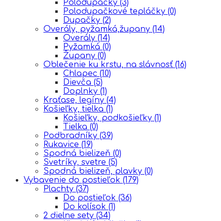
Polodupačky
(3)
Polodupačkové tepláčky
(0)
Dupačky
(2)
Overály, pyžamká,župany
(14)
Overály
(14)
Pyžamká
(0)
Župany
(0)
Oblečenie ku krstu, na slávnosť
(16)
Chlapec
(10)
Dievča
(5)
Doplnky
(1)
Kraťase, legíny
(4)
Košieľky, tielka
(1)
Košieľky, podkošieľky
(1)
Tielka
(0)
Podbradníky
(39)
Rukavice
(19)
Spodná bielizeň
(0)
Svetríky, svetre
(5)
Spodná bielizeň, plavky
(0)
Vybavenie do postieľok
(179)
Plachty
(37)
Do postieľok
(36)
Do kolísok
(1)
2 dielne sety
(34)