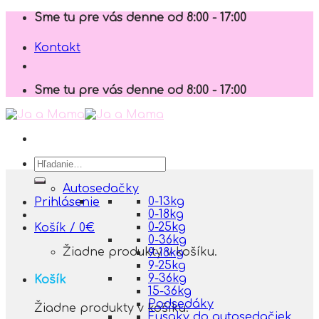
Skip
Sme tu pre vás denne od 8:00 - 17:00
to
content
Kontakt
Sme tu pre vás denne od 8:00 - 17:00
Hľadať:
Autosedačky
0-13kg
Prihlásenie
0-18kg
0-25kg
Košík /
0
€
0-36kg
Žiadne produkty v košíku.
9-18kg
9-25kg
9-36kg
Košík
15-36kg
Podsedáky
Žiadne produkty v košíku.
Fusaky do autosedačiek