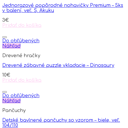
Jednorazové popôrodné nohavičky Premium – 5ks
v balení, veľ. S, Akuku
3
€
Pridať do košíka
Do obľúbených
Náhľad
Drevené hračky
Drevené zábavné puzzle vkladacie – Dinosaury
10
€
Pridať do košíka
Do obľúbených
Náhľad
Pančuchy
Detské bavlnené pančuchy so vzorom – biele, veľ.
104/110