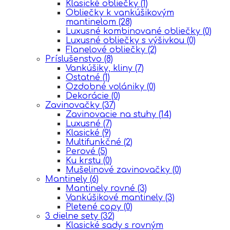
Klasické obliečky
(1)
Obliečky k vankúšikovým
mantinelom
(28)
Luxusné kombinované obliečky
(0)
Luxusné obliečky s výšivkou
(0)
Flanelové obliečky
(2)
Príslušenstvo
(8)
Vankúšiky, kliny
(7)
Ostatné
(1)
Ozdobné volániky
(0)
Dekorácie
(0)
Zavinovačky
(37)
Zavinovacie na stuhy
(14)
Luxusné
(7)
Klasické
(9)
Multifunkčné
(2)
Perové
(5)
Ku krstu
(0)
Mušelinové zavinovačky
(0)
Mantinely
(6)
Mantinely rovné
(3)
Vankúšikové mantinely
(3)
Pletené copy
(0)
3 dielne sety
(32)
Klasické sady s rovným