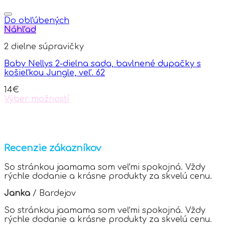
This
product
product
page
has
Do obľúbených
multiple
Náhľad
variants.
2 dielne súpravičky
The
options
Baby Nellys 2-dielna sada, bavlnené dupačky s
may
košieľkou Jungle, veľ. 62
be
chosen
14
€
on
Výber možností
the
This
product
product
page
has
multiple
variants.
Recenzie zákazníkov
The
options
So stránkou jaamama som veľmi spokojná. Vždy
may
rýchle dodanie a krásne produkty za skvelú cenu.
be
chosen
Janka
/
Bardejov
on
the
So stránkou jaamama som veľmi spokojná. Vždy
product
rýchle dodanie a krásne produkty za skvelú cenu.