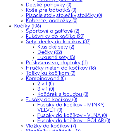
Detské pohovky
(0)
Koše pre bábätká
(0)
Písacie stoly,stolečky,stoličky
(0)
Koberce, podložky
(0)
Kočíky
(106)
Športové a golfové
(2)
Rukávniky do kočíka
(22)
Sety, dečky do kočíkov
(37)
Klasické sety
(2)
Dečky
(32)
Luxusné sety
(3)
Príslušenstvo, doplnky
(11)
Hračky nielen do kočíkov
(18)
Tašky ku kočíkom
(2)
Kombinované
(0)
2 v 1
(0)
3 v 1
(0)
Kočárek s boudou
(0)
Fusáky do kočíkov
(0)
Fusaky do kočíkov – MINKY,
VELVET
(0)
Fusaky do kočíkov – VLNA
(0)
Fusaky do kočíkov – POLAR
(0)
Vložky do kočíkov
(7)