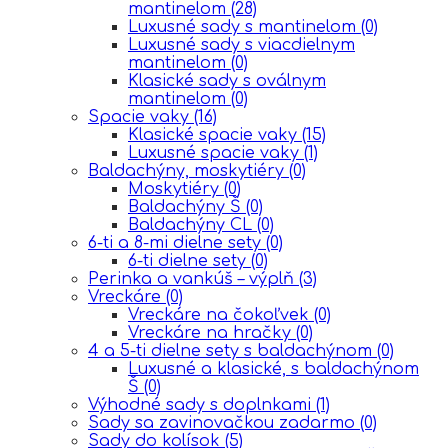
mantinelom
(28)
Luxusné sady s mantinelom
(0)
Luxusné sady s viacdielnym
mantinelom
(0)
Klasické sady s oválnym
mantinelom
(0)
Spacie vaky
(16)
Klasické spacie vaky
(15)
Luxusné spacie vaky
(1)
Baldachýny, moskytiéry
(0)
Moskytiéry
(0)
Baldachýny Š
(0)
Baldachýny CL
(0)
6-ti a 8-mi dielne sety
(0)
6-ti dielne sety
(0)
Perinka a vankúš – výplň
(3)
Vreckáre
(0)
Vreckáre na čokoľvek
(0)
Vreckáre na hračky
(0)
4 a 5-ti dielne sety s baldachýnom
(0)
Luxusné a klasické, s baldachýnom
Š
(0)
Výhodné sady s doplnkami
(1)
Sady sa zavinovačkou zadarmo
(0)
Sady do kolísok
(5)