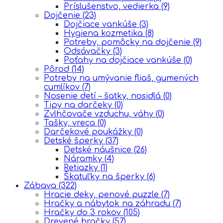
Príslušenstvo, vedierka
(9)
Dojčenie
(23)
Dojčiace vankúše
(3)
Hygiena kozmetika
(8)
Potreby, pomôcky na dojčenie
(9)
Odsávačky
(3)
Poťahy na dojčiace vankúše
(0)
Pôrod
(14)
Potreby na umývanie fliaš, gumených
cumlíkov
(7)
Nosenie detí – šatky, nosidlá
(0)
Tipy na darčeky
(0)
Zvlhčovače vzduchu, váhy
(0)
Tašky, vreca
(0)
Darčekové poukážky
(0)
Detské šperky
(37)
Detské náušnice
(26)
Náramky
(4)
Retiazky
(1)
Škatuľky na šperky
(6)
Zábava
(322)
Hracie deky, penové puzzle
(7)
Hračky a nábytok na záhradu
(7)
Hračky do 3 rokov
(105)
Drevené hračky
(57)