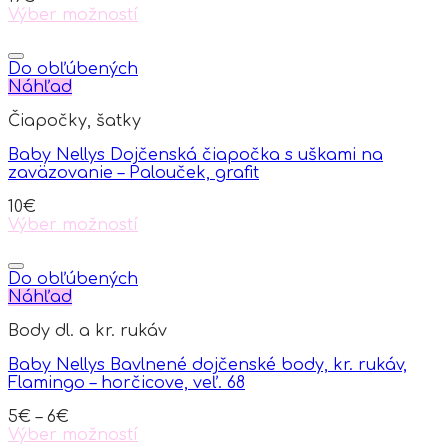
on
Výber možností
the
This
product
product
page
has
Do obľúbených
multiple
Náhľad
variants.
Čiapočky, šatky
The
options
Baby Nellys Dojčenská čiapočka s uškami na
may
zaväzovanie – Palouček, grafit
be
chosen
10
€
on
Výber možností
the
This
product
product
page
has
Do obľúbených
multiple
Náhľad
variants.
Body dl. a kr. rukáv
The
options
Baby Nellys Bavlnené dojčenské body, kr. rukáv,
may
Flamingo – horčicove, veľ. 68
be
chosen
5
€
–
6
€
on
Výber možností
the