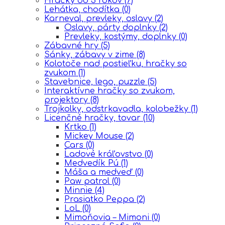
Hračky od 3 rokov
(7)
Lehátka, chodítka
(0)
Karneval, prevleky, oslavy
(2)
Oslavy, párty doplnky
(2)
Prevleky, kostýmy, doplnky
(0)
Zábavné hry
(5)
Sánky, zábavy v zime
(8)
Kolotoče nad postieľku, hračky so
zvukom
(1)
Stavebnice, lego, puzzle
(5)
Interaktívne hračky so zvukom,
projektory
(8)
Trojkolky, odstrkavadla, kolobežky
(1)
Licenčné hračky, tovar
(10)
Krtko
(1)
Mickey Mouse
(2)
Cars
(0)
Ĺadové kráľovstvo
(0)
Medvedík Pú
(1)
Máša a medveď
(0)
Paw patrol
(0)
Minnie
(4)
Prasiatko Peppa
(2)
LoL
(0)
Mimoňovia – Mimoni
(0)