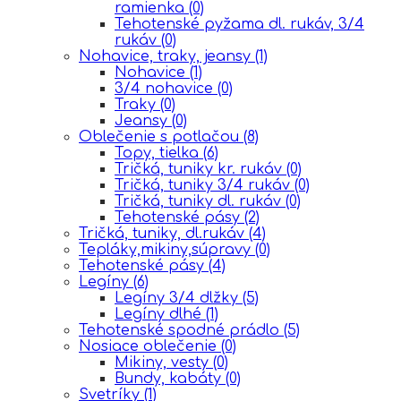
ramienka
(0)
Tehotenské pyžama dl. rukáv, 3/4
rukáv
(0)
Nohavice, traky, jeansy
(1)
Nohavice
(1)
3/4 nohavice
(0)
Traky
(0)
Jeansy
(0)
Oblečenie s potlačou
(8)
Topy, tielka
(6)
Tričká, tuniky kr. rukáv
(0)
Tričká, tuniky 3/4 rukáv
(0)
Tričká, tuniky dl. rukáv
(0)
Tehotenské pásy
(2)
Tričká, tuniky, dl.rukáv
(4)
Tepláky,mikiny,súpravy
(0)
Tehotenské pásy
(4)
Legíny
(6)
Legíny 3/4 dlžky
(5)
Legíny dlhé
(1)
Tehotenské spodné prádlo
(5)
Nosiace oblečenie
(0)
Mikiny, vesty
(0)
Bundy, kabáty
(0)
Svetríky
(1)