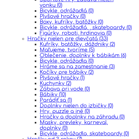
vonku
(0)
Bicykle, odrážadlá
(0)
Plyšové hračky
(0)
Boxy, kufríky, batôžky
(0)
Bicykle, odrážadlá, , skateboardy
(0)
Figúrky, roboti, hrdinovia
(0)
Hračky nielen pre dievčatá
(33)
Kufríky, batôžky, dáždniky
(2)
Maľujeme, tvoríme
(5)
Oblečenie, doplnky k bábikám
(6)
Bicykle, odrážadla
(0)
Hráme sa na zamestnanie
(3)
Kočíky pre bábiky
(2)
Plyšové hračky
(1)
Kuchynky
(2)
Zábava pri vode
(0)
Bábiky
(10)
Parádiť sa
(1)
Doplnky nielen do izbičky
(0)
Hry, puzzle a iné
(0)
Hračky a doplnky na záhradu
(0)
Masky, prevleky, karneval,
doplnky
(0)
Bicykle, odrážadla, skateboardy
(0)