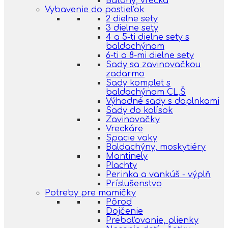
Batohy, vrecká
Vybavenie do postieľok
2 dielne sety
3 dielne sety
4 a 5-ti dielne sety s
baldachýnom
6-ti a 8-mi dielne sety
Sady sa zavinovačkou
zadarmo
Sady komplet s
baldachýnom CL,Š
Výhodné sady s doplnkami
Sady do kolísok
Zavinovačky
Vreckáre
Spacie vaky
Baldachýny, moskytiéry
Mantinely
Plachty
Perinka a vankúš - výplň
Príslušenstvo
Potreby pre mamičky
Pôrod
Dojčenie
Prebaľovanie, plienky