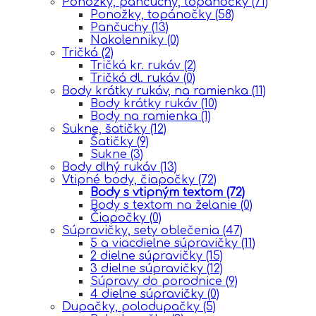
Ponožky, pančuchy, topánočky
(71)
Ponožky, topánočky
(58)
Pančuchy
(13)
Nakolenniky
(0)
Tričká
(2)
Tričká kr. rukáv
(2)
Tričká dl. rukáv
(0)
Body krátky rukáv, na ramienka
(11)
Body krátky rukáv
(10)
Body na ramienka
(1)
Sukne, šatičky
(12)
Šatičky
(9)
Sukne
(3)
Body dlhý rukáv
(13)
Vtipné body, čiapočky
(72)
Body s vtipným textom
(72)
Body s textom na želanie
(0)
Čiapočky
(0)
Súpravičky, sety oblečenia
(47)
5 a viacdielne súpravičky
(11)
2 dielne súpravičky
(15)
3 dielne súpravičky
(12)
Súpravy do porodnice
(9)
4 dielne súpravičky
(0)
Dupačky, polodupačky
(5)