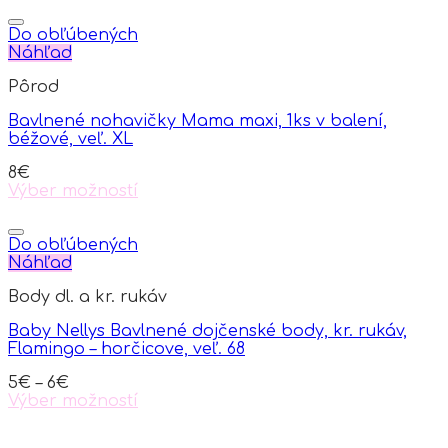
product
has
Do obľúbených
multiple
Náhľad
variants.
Pôrod
The
options
Bavlnené nohavičky Mama maxi, 1ks v balení,
may
béžové, veľ. XL
be
chosen
8
€
on
Výber možností
the
This
product
product
page
has
Do obľúbených
multiple
Náhľad
variants.
Body dl. a kr. rukáv
The
options
Baby Nellys Bavlnené dojčenské body, kr. rukáv,
may
Flamingo – horčicove, veľ. 68
be
chosen
5
€
–
6
€
on
Výber možností
the
This
product
product
page