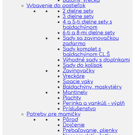
Batohy, vrecká
Vybavenie do postieľok
2 dielne sety
3 dielne sety
4 a 5-ti dielne sety s
baldachýnom
6-ti a 8-mi dielne sety
Sady sa zavinovačkou
zadarmo
Sady komplet s
baldachýnom CL,Š
Výhodné sady s doplnkami
Sady do kolísok
Zavinovačky
Vreckáre
Spacie vaky
Baldachýny, moskytiéry
Mantinely
Plachty
Perinka a vankúš - výplň
Príslušenstvo
Potreby pre mamičky
Pôrod
Dojčenie
Prebaľovanie, plienky