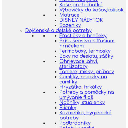
Koše pre bábätká
Výbavičky do košov,kolísok
Matrace
DISNEY NÁBYTOK
Bazeniky
Dojčenské a detské potreby
Fľaštičky a hrnčeky
Príslušenstvo k fľašiam,
hrnčekom
Termoboxy, termosky
Boxy na desiatu, sáčky
Ohrievace lahvi,
sterilizatory
Taniere, misky, príbory
Cumlíky, retiazky na
cumlíky
Hryzátka, hrkálky
Potreby a pomôcky na
umývanie fliaš
Nočníky, stupienky
Plienky
Kozmetika, hygienické
potreby
Podbradníky