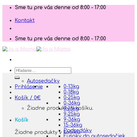
Skip
Sme tu pre vás denne od 8:00 - 17:00
to
content
Kontakt
Sme tu pre vás denne od 8:00 - 17:00
Hľadať:
Autosedačky
0-13kg
Prihlásenie
0-18kg
0-25kg
Košík /
0
€
0-36kg
Žiadne produkty v košíku.
9-18kg
9-25kg
9-36kg
Košík
15-36kg
Podsedáky
Žiadne produkty v košíku.
Fusaky do autosedačiek