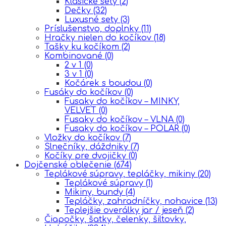
Klasické sety
(2)
Dečky
(32)
Luxusné sety
(3)
Príslušenstvo, doplnky
(11)
Hračky nielen do kočíkov
(18)
Tašky ku kočíkom
(2)
Kombinované
(0)
2 v 1
(0)
3 v 1
(0)
Kočárek s boudou
(0)
Fusáky do kočíkov
(0)
Fusaky do kočíkov – MINKY,
VELVET
(0)
Fusaky do kočíkov – VLNA
(0)
Fusaky do kočíkov – POLAR
(0)
Vložky do kočíkov
(7)
Slnečníky, dáždniky
(7)
Kočíky pre dvojičky
(0)
Dojčenské oblečenie
(674)
Teplákové súpravy, tepláčky, mikiny
(20)
Teplákové súpravy
(1)
Mikiny, bundy
(4)
Tepláčky, zahradníčky, nohavice
(13)
Teplejšie overálky jar / jeseň
(2)
Čiapočky, šatky, čelenky, šiltovky,