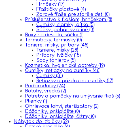
Hrnčeky
(17)
Fľaštičky plastové
(4)
Zdravé fľaše pre staršie deti
(0)
Príslušenstvo k fľašiam, hrnčekom
(8)
Cumlíky, slamky, pítka
(5)
Sáčky, poháriky a iné
(3)
Boxy na desiatu, sáčky
(1)
Termoboxy, termosky
(0)
Taniere, misky, príbory
(48)
Taniere, misky
(28)
Príbory, lyžičky
(15)
Sady tanierov
(5)
Kozmetika, hygienické potreby
(19)
Cumlíky, retiazky na cumlíky
(48)
Cumlíky
(31)
Retiazky a púzdra na cumlíky
(17)
Podbradníky
(24)
Batohy, vrecká
(2)
Potreby a pomôcky na umývanie fliaš
(6)
Plienky
(1)
Ohrievace lahvi, sterilizatory
(2)
Dáždniky, pršiplášte
(0)
Dáždniky, pršiplášte, čižmy
(0)
Nábytok do izbičky
(52)
Detská kresielka
(4)