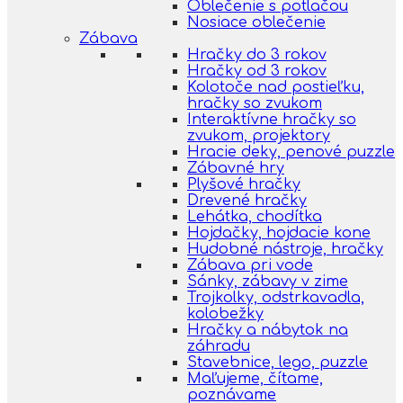
Oblečenie s potlačou
Nosiace oblečenie
Zábava
Hračky do 3 rokov
Hračky od 3 rokov
Kolotoče nad postieľku,
hračky so zvukom
Interaktívne hračky so
zvukom, projektory
Hracie deky, penové puzzle
Zábavné hry
Plyšové hračky
Drevené hračky
Lehátka, chodítka
Hojdačky, hojdacie kone
Hudobné nástroje, hračky
Zábava pri vode
Sánky, zábavy v zime
Trojkolky, odstrkavadla,
kolobežky
Hračky a nábytok na
záhradu
Stavebnice, lego, puzzle
Maľujeme, čítame,
poznávame