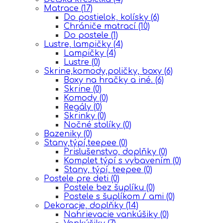
Matrace
(17)
Do postielok, kolísky
(6)
Chrániče matrací
(10)
Do postele
(1)
Lustre, lampičky
(4)
Lampičky
(4)
Lustre
(0)
Skrine,komody,poličky, boxy
(6)
Boxy na hračky a iné.
(6)
Skrine
(0)
Komody
(0)
Regály
(0)
Skrinky
(0)
Nočné stolíky
(0)
Bazeniky
(0)
Stany,týpí,teepee
(0)
Prislušenstvo, doplňky
(0)
Komplet týpí s vybavením
(0)
Stany, týpí, teepee
(0)
Postele pre deti
(0)
Postele bez šuplíku
(0)
Postele s šuplíkom / ami
(0)
Dekoracje, doplňky
(14)
Nahrievacie vankúšiky
(0)