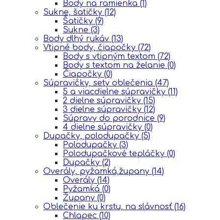
Body na ramienka
(1)
Sukne, šatičky
(12)
Šatičky
(9)
Sukne
(3)
Body dlhý rukáv
(13)
Vtipné body, čiapočky
(72)
Body s vtipným textom
(72)
Body s textom na želanie
(0)
Čiapočky
(0)
Súpravičky, sety oblečenia
(47)
5 a viacdielne súpravičky
(11)
2 dielne súpravičky
(15)
3 dielne súpravičky
(12)
Súpravy do porodnice
(9)
4 dielne súpravičky
(0)
Dupačky, polodupačky
(5)
Polodupačky
(3)
Polodupačkové tepláčky
(0)
Dupačky
(2)
Overály, pyžamká,župany
(14)
Overály
(14)
Pyžamká
(0)
Župany
(0)
Oblečenie ku krstu, na slávnosť
(16)
Chlapec
(10)