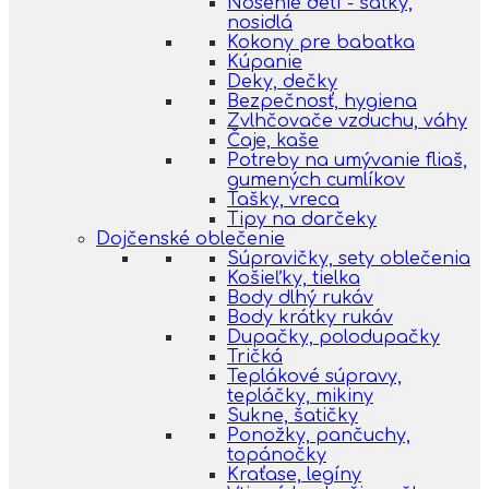
Nosenie detí - šatky,
nosidlá
Kokony pre babatka
Kúpanie
Deky, dečky
Bezpečnosť, hygiena
Zvlhčovače vzduchu, váhy
Čaje, kaše
Potreby na umývanie fliaš,
gumených cumlíkov
Tašky, vreca
Tipy na darčeky
Dojčenské oblečenie
Súpravičky, sety oblečenia
Košieľky, tielka
Body dlhý rukáv
Body krátky rukáv
Dupačky, polodupačky
Tričká
Teplákové súpravy,
tepláčky, mikiny
Sukne, šatičky
Ponožky, pančuchy,
topánočky
Kraťase, legíny