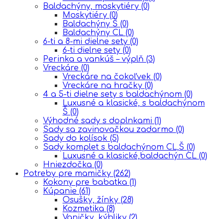
Baldachýny, moskytiéry
(0)
Moskytiéry
(0)
Baldachýny Š
(0)
Baldachýny CL
(0)
6-ti a 8-mi dielne sety
(0)
6-ti dielne sety
(0)
Perinka a vankúš – výplň
(3)
Vreckáre
(0)
Vreckáre na čokoľvek
(0)
Vreckáre na hračky
(0)
4 a 5-ti dielne sety s baldachýnom
(0)
Luxusné a klasické, s baldachýnom
Š
(0)
Výhodné sady s doplnkami
(1)
Sady sa zavinovačkou zadarmo
(0)
Sady do kolísok
(5)
Sady komplet s baldachýnom CL,Š
(0)
Luxusné a klasické,baldachýn CL
(0)
Hniezdočka
(0)
Potreby pre mamičky
(262)
Kokony pre babatka
(1)
Kúpanie
(61)
Osušky, žínky
(28)
Kozmetika
(8)
Vaničky, kýbliky
(2)