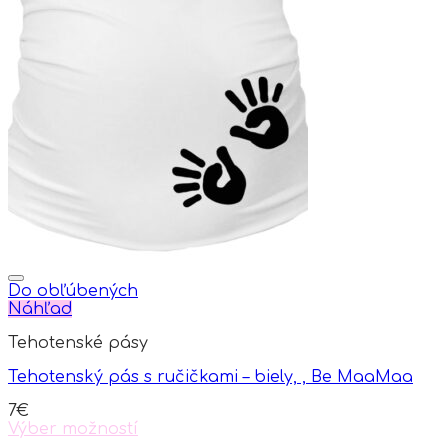
Do obľúbených
Náhľad
Tehotenské pásy
Tehotenský pás s ručičkami – biely, , Be MaaMaa
7
€
Výber možností
This