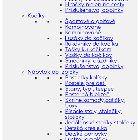
Hračky nielen na cesty
Príslušenstvo, doplnky
Kočíky
Športové a golfové
Kombinované
Kombinované
Fusáky do kočíkov
Rukávniky do kočíka
Tašky ku kočíkom
Vložky do kočíkov
Slnečníky, dáždniky
Príslušenstvo, doplnky
Nábytok do izbičky
Postieľky,kolísky
Postele pre deti
Stany, týpí, teepee
Posteľná bielizeň
Skrine,komody,poličky,
boxy
Písacie stoly, stolečky,
stoličky
Jedálenské stolíky stolčeky
Detská kresielka
Detské pohovky
Lustre, lampičky