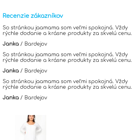
has
multiple
variants.
Recenzie zákazníkov
The
options
So stránkou jaamama som veľmi spokojná. Vždy
may
rýchle dodanie a krásne produkty za skvelú cenu.
be
chosen
Janka
/
Bardejov
on
the
So stránkou jaamama som veľmi spokojná. Vždy
product
rýchle dodanie a krásne produkty za skvelú cenu.
page
Janka
/
Bardejov
So stránkou jaamama som veľmi spokojná. Vždy
rýchle dodanie a krásne produkty za skvelú cenu.
Janka
/
Bardejov