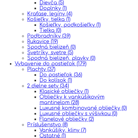
Dievča
(5)
Doplnky
(1)
Kraťase, legíny
(4)
Košieľky, tielka
(1)
Košieľky, podkošieľky
(1)
Tielka
(0)
Podbradníky
(39)
Rukavice
(19)
Spodná bielizeň
(0)
Svetríky, svetre
(5)
Spodná bielizeň, plavky
(0)
Vybavenie do postieľok
(179)
Plachty
(37)
Do postieľok
(36)
Do kolísok
(1)
2 dielne sety
(34)
Klasické obliečky
(1)
Obliečky k vankúšikovým
mantinelom
(28)
Luxusné kombinované obliečky
(0)
Luxusné obliečky s výšivkou
(0)
Flanelové obliečky
(2)
Príslušenstvo
(8)
Vankúšiky, kliny
(7)
Ostatné
(1)