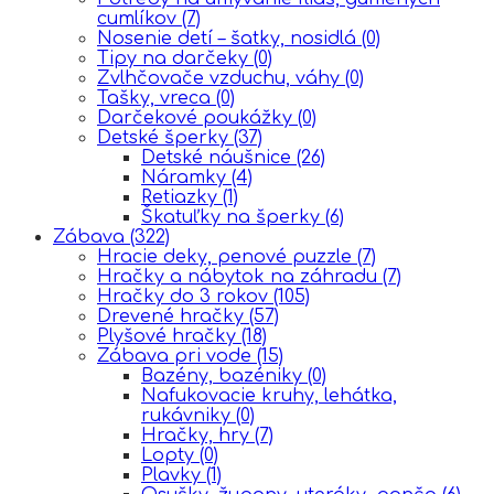
cumlíkov
(7)
Nosenie detí – šatky, nosidlá
(0)
Tipy na darčeky
(0)
Zvlhčovače vzduchu, váhy
(0)
Tašky, vreca
(0)
Darčekové poukážky
(0)
Detské šperky
(37)
Detské náušnice
(26)
Náramky
(4)
Retiazky
(1)
Škatuľky na šperky
(6)
Zábava
(322)
Hracie deky, penové puzzle
(7)
Hračky a nábytok na záhradu
(7)
Hračky do 3 rokov
(105)
Drevené hračky
(57)
Plyšové hračky
(18)
Zábava pri vode
(15)
Bazény, bazéniky
(0)
Nafukovacie kruhy, lehátka,
rukávniky
(0)
Hračky, hry
(7)
Lopty
(0)
Plavky
(1)