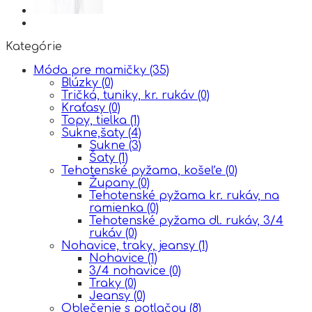
Kategórie
Móda pre mamičky
(35)
Blúzky
(0)
Tričká, tuniky, kr. rukáv
(0)
Kraťasy
(0)
Topy, tielka
(1)
Sukne,šaty
(4)
Sukne
(3)
Šaty
(1)
Tehotenské pyžama, košeľe
(0)
Župany
(0)
Tehotenské pyžama kr. rukáv, na
ramienka
(0)
Tehotenské pyžama dl. rukáv, 3/4
rukáv
(0)
Nohavice, traky, jeansy
(1)
Nohavice
(1)
3/4 nohavice
(0)
Traky
(0)
Jeansy
(0)
Oblečenie s potlačou
(8)