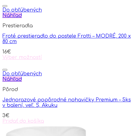
product
has
Do obľúbených
multiple
Náhľad
variants.
Prestieradla
The
options
Froté prestieradlo do postele Frotti – MODRÉ, 200 x
may
80 cm
be
chosen
16
€
on
Výber možností
the
This
product
product
page
has
Do obľúbených
multiple
Náhľad
variants.
Pôrod
The
options
Jednorazové popôrodné nohavičky Premium – 5ks
may
v balení, veľ. S, Akuku
be
chosen
3
€
on
Pridať do košíka
the
product
page