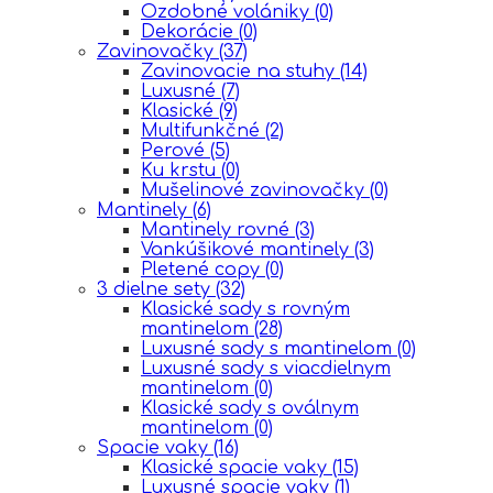
Ozdobné volániky
(0)
Dekorácie
(0)
Zavinovačky
(37)
Zavinovacie na stuhy
(14)
Luxusné
(7)
Klasické
(9)
Multifunkčné
(2)
Perové
(5)
Ku krstu
(0)
Mušelinové zavinovačky
(0)
Mantinely
(6)
Mantinely rovné
(3)
Vankúšikové mantinely
(3)
Pletené copy
(0)
3 dielne sety
(32)
Klasické sady s rovným
mantinelom
(28)
Luxusné sady s mantinelom
(0)
Luxusné sady s viacdielnym
mantinelom
(0)
Klasické sady s oválnym
mantinelom
(0)
Spacie vaky
(16)
Klasické spacie vaky
(15)
Luxusné spacie vaky
(1)