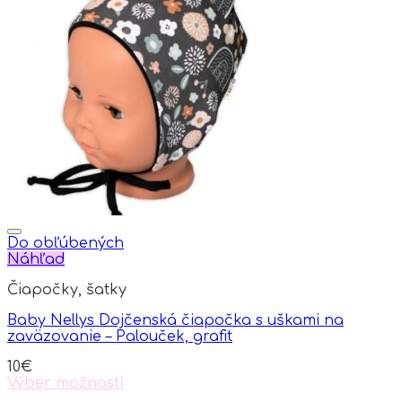
multiple
variants.
The
options
may
be
chosen
on
the
product
page
Do obľúbených
Náhľad
Čiapočky, šatky
Baby Nellys Dojčenská čiapočka s uškami na
zaväzovanie – Palouček, grafit
10
€
Výber možností
This