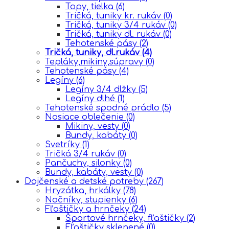
Topy, tielka
(6)
Tričká, tuniky kr. rukáv
(0)
Tričká, tuniky 3/4 rukáv
(0)
Tričká, tuniky dl. rukáv
(0)
Tehotenské pásy
(2)
Tričká, tuniky, dl.rukáv
(4)
Tepláky,mikiny,súpravy
(0)
Tehotenské pásy
(4)
Legíny
(6)
Legíny 3/4 dlžky
(5)
Legíny dlhé
(1)
Tehotenské spodné prádlo
(5)
Nosiace oblečenie
(0)
Mikiny, vesty
(0)
Bundy, kabáty
(0)
Svetríky
(1)
Tričká 3/4 rukáv
(0)
Pančuchy, silonky
(0)
Bundy, kabáty, vesty
(0)
Dojčenské a detské potreby
(267)
Hryzátka, hrkálky
(78)
Nočníky, stupienky
(6)
Fľaštičky a hrnčeky
(24)
Športové hrnčeky, fľaštičky
(2)
Fľaštičky sklenené
(0)