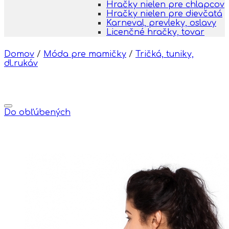
Hračky nielen pre chlapcov
Hračky nielen pre dievčatá
Karneval, prevleky, oslavy
Licenčné hračky, tovar
Domov
/
Móda pre mamičky
/
Tričká, tuniky,
dl.rukáv
Do obľúbených