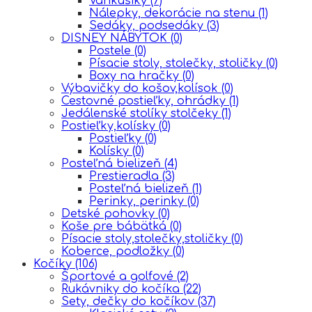
Vankúšiky
(7)
Nálepky, dekorácie na stenu
(1)
Sedáky, podsedáky
(3)
DISNEY NÁBYTOK
(0)
Postele
(0)
Písacie stoly, stolečky, stoličky
(0)
Boxy na hračky
(0)
Výbavičky do košov,kolísok
(0)
Cestovné postieľky, ohrádky
(1)
Jedálenské stolíky stolčeky
(1)
Postieľky,kolísky
(0)
Postieľky
(0)
Kolísky
(0)
Posteľná bielizeň
(4)
Prestieradla
(3)
Posteľná bielizeň
(1)
Perinky, perinky
(0)
Detské pohovky
(0)
Koše pre bábätká
(0)
Písacie stoly,stolečky,stoličky
(0)
Koberce, podložky
(0)
Kočíky
(106)
Športové a golfové
(2)
Rukávniky do kočíka
(22)
Sety, dečky do kočíkov
(37)