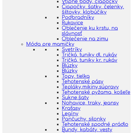
Vtipné body, čiapočky
Čiapočky, šatky, čelenky,
šiltovky, klobúčiky
Podbradníky
Rukavice
Oblečenie ku krstu, na
slávnosť
Oblečenie na zimu
Móda pre mamičky
Svetríky
Tričká, tuniky dl. rukáv
Tričká, tuniky kr. rukáv
Blúzky
Blúzky
Topy, tielka
Tehotenské pásy
Tepláky,mikiny,súpravy
Tehotenské pyžama, košeľe
Sukne,šaty
Nohavice, traky, jeansy
Kraťasy
Legíny
Pančuchy, silonky
Tehotenské spodné prádlo
Bundy, kabáty, vesty