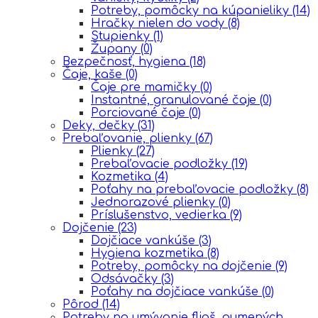
Potreby, pomôcky na kúpanieliky
(14)
Hračky nielen do vody
(8)
Stupienky
(1)
Župany
(0)
Bezpečnosť, hygiena
(18)
Čaje, kaše
(0)
Čaje pre mamičky
(0)
Instantné, granulované čaje
(0)
Porciované čaje
(0)
Deky, dečky
(31)
Prebaľovanie, plienky
(67)
Plienky
(27)
Prebaľovacie podložky
(19)
Kozmetika
(4)
Poťahy na prebaľovacie podložky
(8)
Jednorazové plienky
(0)
Príslušenstvo, vedierka
(9)
Dojčenie
(23)
Dojčiace vankúše
(3)
Hygiena kozmetika
(8)
Potreby, pomôcky na dojčenie
(9)
Odsávačky
(3)
Poťahy na dojčiace vankúše
(0)
Pôrod
(14)
Potreby na umývanie fliaš, gumených