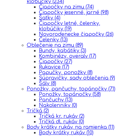
klobúčiky
(234)
Čiapočky na zimu
(74)
Čiapočky jesenné, jarné
(98)
Šatky
(4)
Čiapočky letné, čelenky,
klobúčiky
(19)
Novorodenecke čiapočky
(26)
Čelenky
(13)
Oblečenie na zimu
(89)
Bundy, kabátiky
(3)
Kombinézy, overaly
(17)
Čiapočky
(27)
Rukavice
(17)
Papučky, ponožky
(8)
Súpravičky, sady oblečenia
(9)
Šály
(8)
Ponožky, pančuchy, topánočky
(71)
Ponožky, topánočky
(58)
Pančuchy
(13)
Nakolenniky
(0)
Tričká
(2)
Tričká kr. rukáv
(2)
Tričká dl. rukáv
(0)
Body krátky rukáv, na ramienka
(11)
Body krátky rukáv
(10)