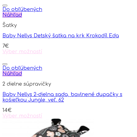
Do obľúbených
Náhľad
Šatky
Baby Nellys Detský šatka na krk Krokodíl Eda
7
€
Výber možností
This
product
has
Do obľúbených
multiple
Náhľad
variants.
2 dielne súpravičky
The
options
Baby Nellys 2-dielna sada, bavlnené dupačky s
may
košieľkou Jungle, veľ. 62
be
chosen
14
€
on
Výber možností
the
This
product
product
page
has