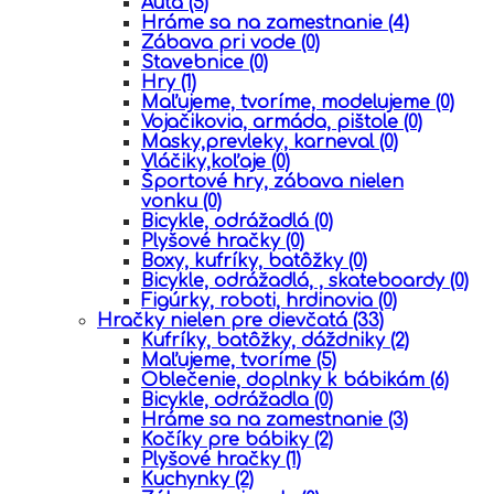
Autá
(5)
Hráme sa na zamestnanie
(4)
Zábava pri vode
(0)
Stavebnice
(0)
Hry
(1)
Maľujeme, tvoríme, modelujeme
(0)
Vojačikovia, armáda, pištole
(0)
Masky,prevleky, karneval
(0)
Vláčiky,koľaje
(0)
Športové hry, zábava nielen
vonku
(0)
Bicykle, odrážadlá
(0)
Plyšové hračky
(0)
Boxy, kufríky, batôžky
(0)
Bicykle, odrážadlá, , skateboardy
(0)
Figúrky, roboti, hrdinovia
(0)
Hračky nielen pre dievčatá
(33)
Kufríky, batôžky, dáždniky
(2)
Maľujeme, tvoríme
(5)
Oblečenie, doplnky k bábikám
(6)
Bicykle, odrážadla
(0)
Hráme sa na zamestnanie
(3)
Kočíky pre bábiky
(2)
Plyšové hračky
(1)
Kuchynky
(2)