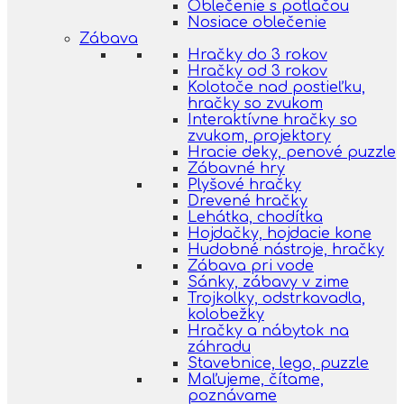
Oblečenie s potlačou
Nosiace oblečenie
Zábava
Hračky do 3 rokov
Hračky od 3 rokov
Kolotoče nad postieľku,
hračky so zvukom
Interaktívne hračky so
zvukom, projektory
Hracie deky, penové puzzle
Zábavné hry
Plyšové hračky
Drevené hračky
Lehátka, chodítka
Hojdačky, hojdacie kone
Hudobné nástroje, hračky
Zábava pri vode
Sánky, zábavy v zime
Trojkolky, odstrkavadla,
kolobežky
Hračky a nábytok na
záhradu
Stavebnice, lego, puzzle
Maľujeme, čítame,
poznávame