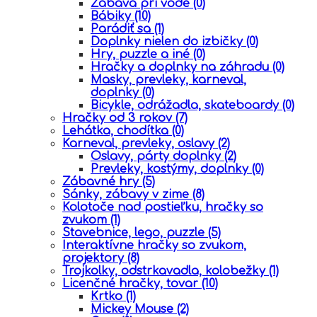
Zábava pri vode
(0)
Bábiky
(10)
Parádiť sa
(1)
Doplnky nielen do izbičky
(0)
Hry, puzzle a iné
(0)
Hračky a doplnky na záhradu
(0)
Masky, prevleky, karneval,
doplnky
(0)
Bicykle, odrážadla, skateboardy
(0)
Hračky od 3 rokov
(7)
Lehátka, chodítka
(0)
Karneval, prevleky, oslavy
(2)
Oslavy, párty doplnky
(2)
Prevleky, kostýmy, doplnky
(0)
Zábavné hry
(5)
Sánky, zábavy v zime
(8)
Kolotoče nad postieľku, hračky so
zvukom
(1)
Stavebnice, lego, puzzle
(5)
Interaktívne hračky so zvukom,
projektory
(8)
Trojkolky, odstrkavadla, kolobežky
(1)
Licenčné hračky, tovar
(10)
Krtko
(1)
Mickey Mouse
(2)