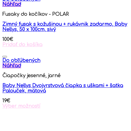
multiple
Náhľad
variants.
Fusaky do kočíkov - POLAR
The
options
Zimný fusak s kožušinou + rukávnik zadarmo, Baby
may
Nellys, 50 x 100cm, sivý
be
chosen
100
€
on
Pridať do košíka
the
product
page
Do obľúbených
Náhľad
Čiapočky jesenné, jarné
Baby Nellys Dvojvrstvová čiapka s uškami + šatka
Palouček, mätová
19
€
Výber možností
This
product
has
multiple