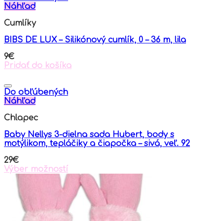
Náhľad
Cumlíky
BIBS DE LUX – Silikónový cumlík, 0 – 36 m, lila
9
€
Pridať do košíka
Do obľúbených
Náhľad
Chlapec
Baby Nellys 3-dielna sada Hubert, body s
motýlikom, tepláčiky a čiapočka – sivá, veľ. 92
29
€
Výber možností
This
product
has
multiple
variants.