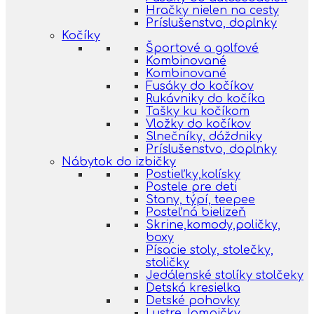
Hračky nielen na cesty
Príslušenstvo, doplnky
Kočíky
Športové a golfové
Kombinované
Kombinované
Fusáky do kočíkov
Rukávniky do kočíka
Tašky ku kočíkom
Vložky do kočíkov
Slnečníky, dáždniky
Príslušenstvo, doplnky
Nábytok do izbičky
Postieľky,kolísky
Postele pre deti
Stany, týpí, teepee
Posteľná bielizeň
Skrine,komody,poličky,
boxy
Písacie stoly, stolečky,
stoličky
Jedálenské stolíky stolčeky
Detská kresielka
Detské pohovky
Lustre, lampičky