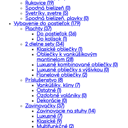
Rukavice
(19)
Spodná bielizeň
(0)
Svetríky, svetre
(5)
Spodná bielizeň, plavky
(0)
Vybavenie do postieľok
(179)
Plachty
(37)
Do postieľok
(36)
Do kolísok
(1)
2 dielne sety
(34)
Klasické obliečky
(1)
Obliečky k vankúšikovým
mantinelom
(28)
Luxusné kombinované obliečky
(0)
Luxusné obliečky s výšivkou
(0)
Flanelové obliečky
(2)
Príslušenstvo
(8)
Vankúšiky, kliny
(7)
Ostatné
(1)
Ozdobné volániky
(0)
Dekorácie
(0)
Zavinovačky
(37)
Zavinovacie na stuhy
(14)
Luxusné
(7)
Klasické
(9)
Multifunkčné
(2)