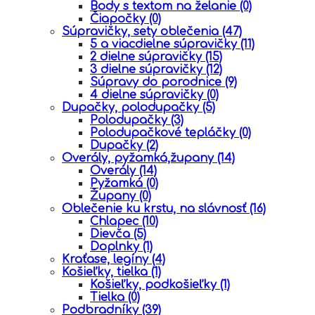
Body s textom na želanie
(0)
Čiapočky
(0)
Súpravičky, sety oblečenia
(47)
5 a viacdielne súpravičky
(11)
2 dielne súpravičky
(15)
3 dielne súpravičky
(12)
Súpravy do porodnice
(9)
4 dielne súpravičky
(0)
Dupačky, polodupačky
(5)
Polodupačky
(3)
Polodupačkové tepláčky
(0)
Dupačky
(2)
Overály, pyžamká,župany
(14)
Overály
(14)
Pyžamká
(0)
Župany
(0)
Oblečenie ku krstu, na slávnosť
(16)
Chlapec
(10)
Dievča
(5)
Doplnky
(1)
Kraťase, legíny
(4)
Košieľky, tielka
(1)
Košieľky, podkošieľky
(1)
Tielka
(0)
Podbradníky
(39)