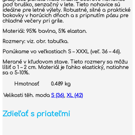
pod bruško, senzačný v lete. Tieto nohavice sú
ideálne pre letné výlety. Robustné, silné a praktické
bokovky v horúcich dňoch a s pripnutím pásu pre
chladné večery pri grile.
Materiál:
95% bavlna, 5% elastan.
Rozmery:
viz. obr. tabuľka.
Ponúkame vo veľkostiach S – XXXL (veľ. 36 – 46).
Merané v kľudovom stave. Tieto rozmery sa môžu
líšiť o 1 – 2 cm. Materiál je ľahko elastický, natiahne
sa o 5-10%.
Hmotnosť
0.489 kg
Velikosti těh. moda
S (36)
,
XL (42)
Zdieľať s priateľmi