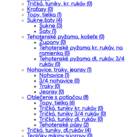
Tričká, tuniky, kr. rukáv
(0)
Kraťasy
(0)
Topy, tielka
(1)
Sukne,šaty
(4)
Sukne
(3)
Šaty
(1)
Tehotenské pyžama, košeľe
(0)
Župany
(0)
Tehotenské pyžama kr. rukáv, na
ramienka
(0)
Tehotenské pyžama dl. rukáv, 3/4
rukáv
(0)
Nohavice, traky, jeansy
(1)
Nohavice
(1)
3/4 nohavice
(0)
Traky
(0)
Jeansy
(0)
Oblečenie s potlačou
(8)
Topy, tielka
(6)
Tričká, tuniky kr. rukáv
(0)
Tričká, tuniky 3/4 rukáv
(0)
Tričká, tuniky dl. rukáv
(0)
Tehotenské pásy
(2)
Tričká, tuniky, dl.rukáv
(4)
Tepláky,mikiny,súpravy
(0)