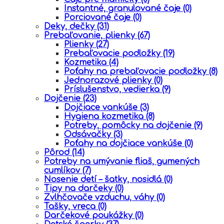
Instantné, granulované čaje
(0)
Porciované čaje
(0)
Deky, dečky
(31)
Prebaľovanie, plienky
(67)
Plienky
(27)
Prebaľovacie podložky
(19)
Kozmetika
(4)
Poťahy na prebaľovacie podložky
(8)
Jednorazové plienky
(0)
Príslušenstvo, vedierka
(9)
Dojčenie
(23)
Dojčiace vankúše
(3)
Hygiena kozmetika
(8)
Potreby, pomôcky na dojčenie
(9)
Odsávačky
(3)
Poťahy na dojčiace vankúše
(0)
Pôrod
(14)
Potreby na umývanie fliaš, gumených
cumlíkov
(7)
Nosenie detí – šatky, nosidlá
(0)
Tipy na darčeky
(0)
Zvlhčovače vzduchu, váhy
(0)
Tašky, vreca
(0)
Darčekové poukážky
(0)