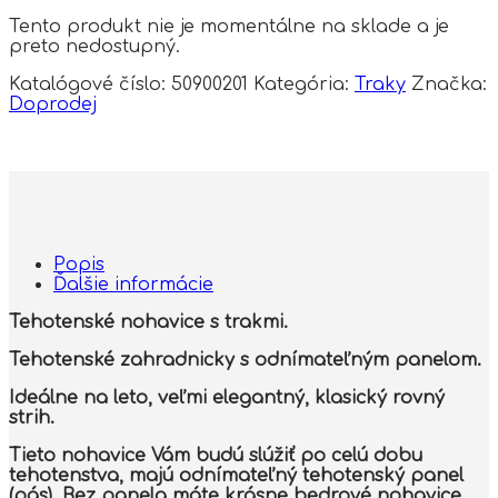
Tento produkt nie je momentálne na sklade a je
preto nedostupný.
Katalógové číslo:
50900201
Kategória:
Traky
Značka:
Doprodej
Popis
Ďalšie informácie
Tehotenské nohavice s trakmi.
Tehotenské zahradnicky s odnímateľným panelom.
Ideálne na leto, veľmi elegantný, klasický rovný
strih.
Tieto nohavice Vám budú slúžiť po celú dobu
tehotenstva, majú odnímateľný tehotenský panel
(pás). Bez panela máte krásne bedrové nohavice