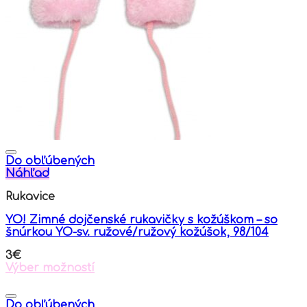
The
options
may
be
chosen
on
the
product
page
Do obľúbených
Náhľad
Rukavice
YO! Zimné dojčenské rukavičky s kožúškom – so
šnúrkou YO-sv. ružové/ružový kožúšok, 98/104
3
€
Výber možností
This
product
has
Do obľúbených