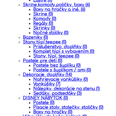
Lustre
(0)
Skrine,komody,poličky, boxy
(6)
Boxy na hračky a iné.
(6)
Skrine
(0)
Komody
(0)
Regály
(0)
Skrinky
(0)
Nočné stolíky
(0)
Bazeniky
(0)
Stany,týpí,teepee
(0)
Prislušenstvo, doplňky
(0)
Komplet týpí s vybavením
(0)
Stany, týpí, teepee
(0)
Postele pre deti
(0)
Postele bez šuplíku
(0)
Postele s šuplíkom / ami
(0)
Dekoracje, doplňky
(14)
Nahrievacie vankúšiky
(0)
Vankúšiky
(7)
Nálepky, dekorácie na stenu
(1)
Sedáky, podsedáky
(3)
DISNEY NÁBYTOK
(0)
Postele
(0)
Písacie stoly, stolečky, stoličky
(0)
Boxy na hračky
(0)