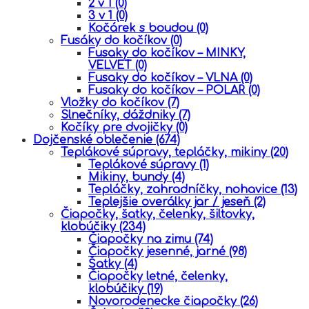
2 v 1
(0)
3 v 1
(0)
Kočárek s boudou
(0)
Fusáky do kočíkov
(0)
Fusaky do kočíkov – MINKY,
VELVET
(0)
Fusaky do kočíkov – VLNA
(0)
Fusaky do kočíkov – POLAR
(0)
Vložky do kočíkov
(7)
Slnečníky, dáždniky
(7)
Kočíky pre dvojičky
(0)
Dojčenské oblečenie
(674)
Teplákové súpravy, tepláčky, mikiny
(20)
Teplákové súpravy
(1)
Mikiny, bundy
(4)
Tepláčky, zahradníčky, nohavice
(13)
Teplejšie overálky jar / jeseň
(2)
Čiapočky, šatky, čelenky, šiltovky,
klobúčiky
(234)
Čiapočky na zimu
(74)
Čiapočky jesenné, jarné
(98)
Šatky
(4)
Čiapočky letné, čelenky,
klobúčiky
(19)
Novorodenecke čiapočky
(26)