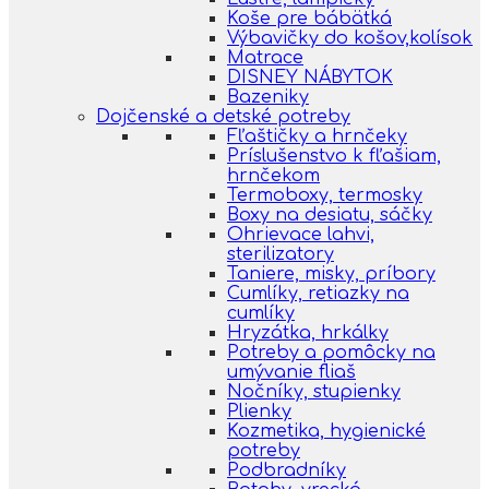
Koše pre bábätká
Výbavičky do košov,kolísok
Matrace
DISNEY NÁBYTOK
Bazeniky
Dojčenské a detské potreby
Fľaštičky a hrnčeky
Príslušenstvo k fľašiam,
hrnčekom
Termoboxy, termosky
Boxy na desiatu, sáčky
Ohrievace lahvi,
sterilizatory
Taniere, misky, príbory
Cumlíky, retiazky na
cumlíky
Hryzátka, hrkálky
Potreby a pomôcky na
umývanie fliaš
Nočníky, stupienky
Plienky
Kozmetika, hygienické
potreby
Podbradníky