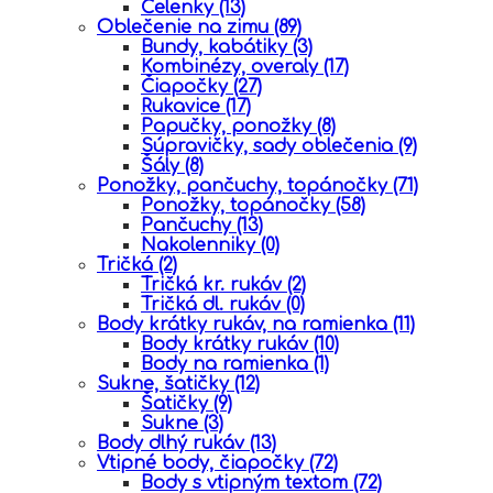
Čelenky
(13)
Oblečenie na zimu
(89)
Bundy, kabátiky
(3)
Kombinézy, overaly
(17)
Čiapočky
(27)
Rukavice
(17)
Papučky, ponožky
(8)
Súpravičky, sady oblečenia
(9)
Šály
(8)
Ponožky, pančuchy, topánočky
(71)
Ponožky, topánočky
(58)
Pančuchy
(13)
Nakolenniky
(0)
Tričká
(2)
Tričká kr. rukáv
(2)
Tričká dl. rukáv
(0)
Body krátky rukáv, na ramienka
(11)
Body krátky rukáv
(10)
Body na ramienka
(1)
Sukne, šatičky
(12)
Šatičky
(9)
Sukne
(3)
Body dlhý rukáv
(13)
Vtipné body, čiapočky
(72)
Body s vtipným textom
(72)