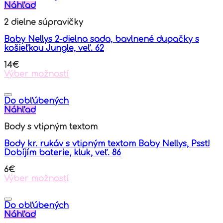
Náhľad
2 dielne súpravičky
Baby Nellys 2-dielna sada, bavlnené dupačky s
košieľkou Jungle, veľ. 62
14
€
Výber možností
This
product
has
Do obľúbených
multiple
Náhľad
variants.
Body s vtipným textom
The
options
Body kr. rukáv s vtipným textom Baby Nellys, Psst!
may
Dobíjím baterie, kluk, veľ. 86
be
chosen
6
€
on
Výber možností
the
This
product
product
page
has
Do obľúbených
multiple
Náhľad