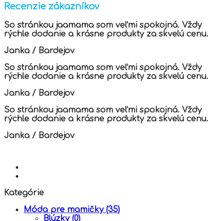
variants.
Recenzie zákazníkov
The
options
So stránkou jaamama som veľmi spokojná. Vždy
may
rýchle dodanie a krásne produkty za skvelú cenu.
be
chosen
Janka
/
Bardejov
on
the
So stránkou jaamama som veľmi spokojná. Vždy
product
rýchle dodanie a krásne produkty za skvelú cenu.
page
Janka
/
Bardejov
So stránkou jaamama som veľmi spokojná. Vždy
rýchle dodanie a krásne produkty za skvelú cenu.
Janka
/
Bardejov
Kategórie
Móda pre mamičky
(35)
Blúzky
(0)