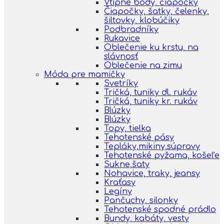
Vtipné body, čiapočky
Čiapočky, šatky, čelenky,
šiltovky, klobúčiky
Podbradníky
Rukavice
Oblečenie ku krstu, na
slávnosť
Oblečenie na zimu
Móda pre mamičky
Svetríky
Tričká, tuniky dl. rukáv
Tričká, tuniky kr. rukáv
Blúzky
Blúzky
Topy, tielka
Tehotenské pásy
Tepláky,mikiny,súpravy
Tehotenské pyžama, košeľe
Sukne,šaty
Nohavice, traky, jeansy
Kraťasy
Legíny
Pančuchy, silonky
Tehotenské spodné prádlo
Bundy, kabáty, vesty