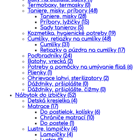
Termoboxy, termosky
(0)
Taniere, misky, príbory
(48)
Taniere, misky
(28)
Príbory, lyžičky
(15)
Sady tanierov
(5)
Kozmetika, hygienické potreby
(19)
Cumlíky, retiazky na cumlíky
(48)
Cumlíky
(31)
Retiazky a púzdra na cumlíky
(17)
Podbradníky
(24)
Batohy, vrecká
(2)
Potreby a pomôcky na umývanie fliaš
(6)
Plienky
(1)
Ohrievace lahvi, sterilizatory
(2)
Dáždniky, pršiplášte
(0)
Dáždniky, pršiplášte, čižmy
(0)
Nábytok do izbičky
(52)
Detská kresielka
(4)
Matrace
(17)
Do postielok, kolísky
(6)
Chrániče matrací
(10)
Do postele
(1)
Lustre, lampičky
(4)
Lampičky
(4)