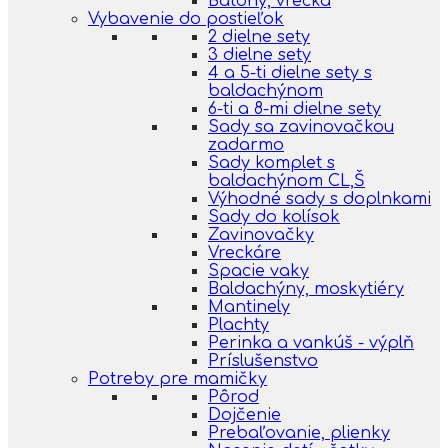
Batohy, vrecká
Vybavenie do postieľok
2 dielne sety
3 dielne sety
4 a 5-ti dielne sety s
baldachýnom
6-ti a 8-mi dielne sety
Sady sa zavinovačkou
zadarmo
Sady komplet s
baldachýnom CL,Š
Výhodné sady s doplnkami
Sady do kolísok
Zavinovačky
Vreckáre
Spacie vaky
Baldachýny, moskytiéry
Mantinely
Plachty
Perinka a vankúš - výplň
Príslušenstvo
Potreby pre mamičky
Pôrod
Dojčenie
Prebaľovanie, plienky