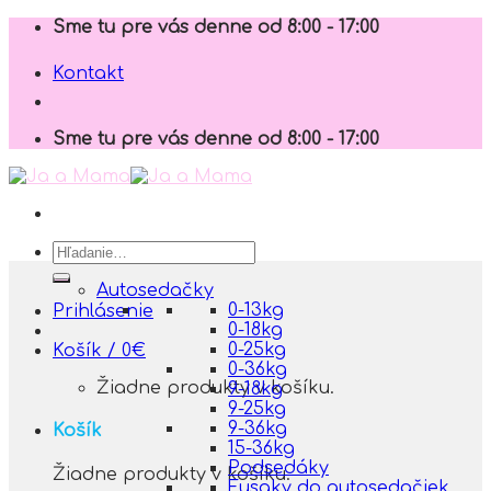
Skip
Sme tu pre vás denne od 8:00 - 17:00
to
content
Kontakt
Sme tu pre vás denne od 8:00 - 17:00
Hľadať:
Autosedačky
0-13kg
Prihlásenie
0-18kg
0-25kg
Košík /
0
€
0-36kg
Žiadne produkty v košíku.
9-18kg
9-25kg
9-36kg
Košík
15-36kg
Podsedáky
Žiadne produkty v košíku.
Fusaky do autosedačiek