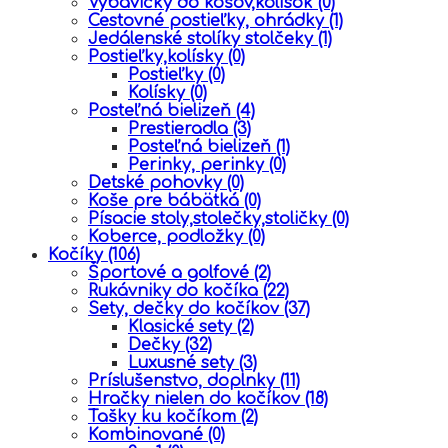
Výbavičky do košov,kolísok
(0)
Cestovné postieľky, ohrádky
(1)
Jedálenské stolíky stolčeky
(1)
Postieľky,kolísky
(0)
Postieľky
(0)
Kolísky
(0)
Posteľná bielizeň
(4)
Prestieradla
(3)
Posteľná bielizeň
(1)
Perinky, perinky
(0)
Detské pohovky
(0)
Koše pre bábätká
(0)
Písacie stoly,stolečky,stoličky
(0)
Koberce, podložky
(0)
Kočíky
(106)
Športové a golfové
(2)
Rukávniky do kočíka
(22)
Sety, dečky do kočíkov
(37)
Klasické sety
(2)
Dečky
(32)
Luxusné sety
(3)
Príslušenstvo, doplnky
(11)
Hračky nielen do kočíkov
(18)
Tašky ku kočíkom
(2)
Kombinované
(0)