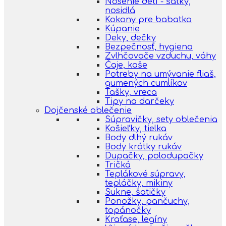
Nosenie detí - šatky,
nosidlá
Kokony pre babatka
Kúpanie
Deky, dečky
Bezpečnosť, hygiena
Zvlhčovače vzduchu, váhy
Čaje, kaše
Potreby na umývanie fliaš,
gumených cumlíkov
Tašky, vreca
Tipy na darčeky
Dojčenské oblečenie
Súpravičky, sety oblečenia
Košieľky, tielka
Body dlhý rukáv
Body krátky rukáv
Dupačky, polodupačky
Tričká
Teplákové súpravy,
tepláčky, mikiny
Sukne, šatičky
Ponožky, pančuchy,
topánočky
Kraťase, legíny