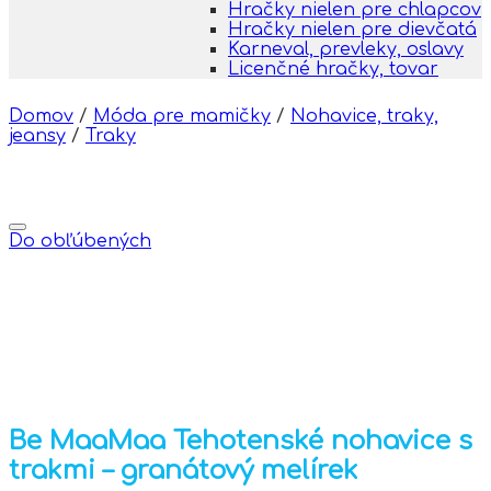
Hračky nielen pre chlapcov
Hračky nielen pre dievčatá
Karneval, prevleky, oslavy
Licenčné hračky, tovar
Domov
/
Móda pre mamičky
/
Nohavice, traky,
jeansy
/
Traky
Do obľúbených
Be MaaMaa Tehotenské nohavice s
trakmi – granátový melírek