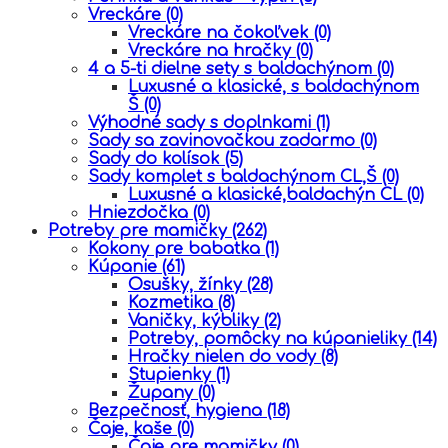
Vreckáre
(0)
Vreckáre na čokoľvek
(0)
Vreckáre na hračky
(0)
4 a 5-ti dielne sety s baldachýnom
(0)
Luxusné a klasické, s baldachýnom
Š
(0)
Výhodné sady s doplnkami
(1)
Sady sa zavinovačkou zadarmo
(0)
Sady do kolísok
(5)
Sady komplet s baldachýnom CL,Š
(0)
Luxusné a klasické,baldachýn CL
(0)
Hniezdočka
(0)
Potreby pre mamičky
(262)
Kokony pre babatka
(1)
Kúpanie
(61)
Osušky, žínky
(28)
Kozmetika
(8)
Vaničky, kýbliky
(2)
Potreby, pomôcky na kúpanieliky
(14)
Hračky nielen do vody
(8)
Stupienky
(1)
Župany
(0)
Bezpečnosť, hygiena
(18)
Čaje, kaše
(0)
Čaje pre mamičky
(0)