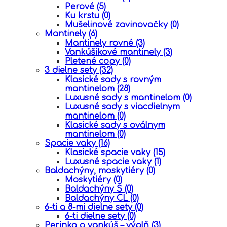
Perové
(5)
Ku krstu
(0)
Mušelinové zavinovačky
(0)
Mantinely
(6)
Mantinely rovné
(3)
Vankúšikové mantinely
(3)
Pletené copy
(0)
3 dielne sety
(32)
Klasické sady s rovným
mantinelom
(28)
Luxusné sady s mantinelom
(0)
Luxusné sady s viacdielnym
mantinelom
(0)
Klasické sady s oválnym
mantinelom
(0)
Spacie vaky
(16)
Klasické spacie vaky
(15)
Luxusné spacie vaky
(1)
Baldachýny, moskytiéry
(0)
Moskytiéry
(0)
Baldachýny Š
(0)
Baldachýny CL
(0)
6-ti a 8-mi dielne sety
(0)
6-ti dielne sety
(0)
Perinka a vankúš – výplň
(3)