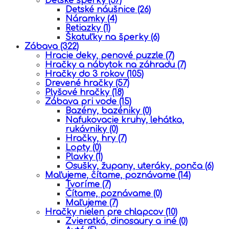
Detské šperky
(37)
Detské náušnice
(26)
Náramky
(4)
Retiazky
(1)
Škatuľky na šperky
(6)
Zábava
(322)
Hracie deky, penové puzzle
(7)
Hračky a nábytok na záhradu
(7)
Hračky do 3 rokov
(105)
Drevené hračky
(57)
Plyšové hračky
(18)
Zábava pri vode
(15)
Bazény, bazéniky
(0)
Nafukovacie kruhy, lehátka,
rukávniky
(0)
Hračky, hry
(7)
Lopty
(0)
Plavky
(1)
Osušky, župany, uteráky, ponča
(6)
Maľujeme, čítame, poznávame
(14)
Tvoríme
(7)
Čítame, poznávame
(0)
Maľujeme
(7)
Hračky nielen pre chlapcov
(10)
Zvieratká, dinosaury a iné
(0)