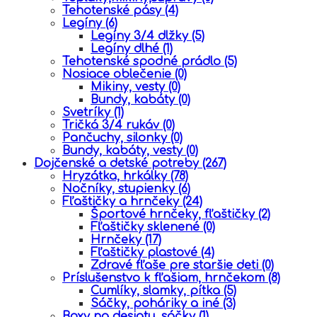
Tehotenské pásy
(4)
Legíny
(6)
Legíny 3/4 dlžky
(5)
Legíny dlhé
(1)
Tehotenské spodné prádlo
(5)
Nosiace oblečenie
(0)
Mikiny, vesty
(0)
Bundy, kabáty
(0)
Svetríky
(1)
Tričká 3/4 rukáv
(0)
Pančuchy, silonky
(0)
Bundy, kabáty, vesty
(0)
Dojčenské a detské potreby
(267)
Hryzátka, hrkálky
(78)
Nočníky, stupienky
(6)
Fľaštičky a hrnčeky
(24)
Športové hrnčeky, fľaštičky
(2)
Fľaštičky sklenené
(0)
Hrnčeky
(17)
Fľaštičky plastové
(4)
Zdravé fľaše pre staršie deti
(0)
Príslušenstvo k fľašiam, hrnčekom
(8)
Cumlíky, slamky, pítka
(5)
Sáčky, poháriky a iné
(3)
Boxy na desiatu, sáčky
(1)