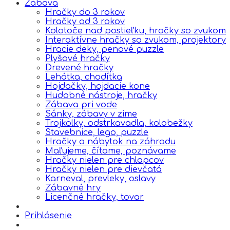
Zábava
Hračky do 3 rokov
Hračky od 3 rokov
Kolotoče nad postieľku, hračky so zvukom
Interaktívne hračky so zvukom, projektory
Hracie deky, penové puzzle
Plyšové hračky
Drevené hračky
Lehátka, chodítka
Hojdačky, hojdacie kone
Hudobné nástroje, hračky
Zábava pri vode
Sánky, zábavy v zime
Trojkolky, odstrkavadla, kolobežky
Stavebnice, lego, puzzle
Hračky a nábytok na záhradu
Maľujeme, čítame, poznávame
Hračky nielen pre chlapcov
Hračky nielen pre dievčatá
Karneval, prevleky, oslavy
Zábavné hry
Licenčné hračky, tovar
Prihlásenie