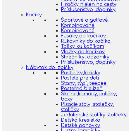
Hračky nielen na cesty
Príslušenstvo, doplnky
Kočíky
Športové a golfové
Kombinované
Kombinované
Fusáky do kočíkov
Rukávniky do kočíka
Tašky ku kočíkom
Vložky do kočíkov
Slnečníky, dáždniky
Príslušenstvo, doplnky
Nábytok do izbičky
Postieľky,kolísky
Postele pre deti
Stany, týpí, teepee
Posteľná bielizeň
Skrine,komody,poličky,
boxy
Písacie stoly, stolečky,
stoličky
Jedálenské stolíky stolčeky
Detská kresielka
Detské pohovky
Lustre, lampičky