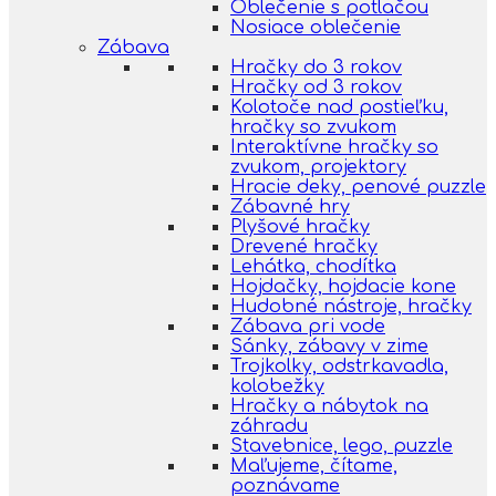
Oblečenie s potlačou
Nosiace oblečenie
Zábava
Hračky do 3 rokov
Hračky od 3 rokov
Kolotoče nad postieľku,
hračky so zvukom
Interaktívne hračky so
zvukom, projektory
Hracie deky, penové puzzle
Zábavné hry
Plyšové hračky
Drevené hračky
Lehátka, chodítka
Hojdačky, hojdacie kone
Hudobné nástroje, hračky
Zábava pri vode
Sánky, zábavy v zime
Trojkolky, odstrkavadla,
kolobežky
Hračky a nábytok na
záhradu
Stavebnice, lego, puzzle
Maľujeme, čítame,
poznávame