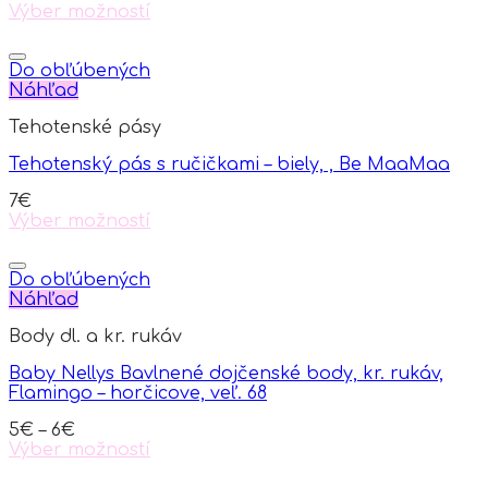
Výber možností
This
product
has
Do obľúbených
multiple
Náhľad
variants.
Tehotenské pásy
The
options
Tehotenský pás s ručičkami – biely, , Be MaaMaa
may
be
7
€
chosen
Výber možností
on
This
the
product
product
has
Do obľúbených
page
multiple
Náhľad
variants.
Body dl. a kr. rukáv
The
options
Baby Nellys Bavlnené dojčenské body, kr. rukáv,
may
Flamingo – horčicove, veľ. 68
be
chosen
5
€
–
6
€
on
Výber možností
the
This
product