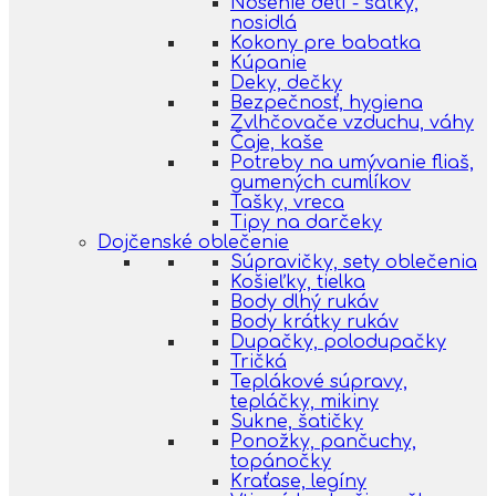
Nosenie detí - šatky,
nosidlá
Kokony pre babatka
Kúpanie
Deky, dečky
Bezpečnosť, hygiena
Zvlhčovače vzduchu, váhy
Čaje, kaše
Potreby na umývanie fliaš,
gumených cumlíkov
Tašky, vreca
Tipy na darčeky
Dojčenské oblečenie
Súpravičky, sety oblečenia
Košieľky, tielka
Body dlhý rukáv
Body krátky rukáv
Dupačky, polodupačky
Tričká
Teplákové súpravy,
tepláčky, mikiny
Sukne, šatičky
Ponožky, pančuchy,
topánočky
Kraťase, legíny