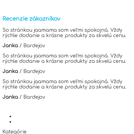
product
page
has
multiple
variants.
Recenzie zákazníkov
The
options
So stránkou jaamama som veľmi spokojná. Vždy
may
rýchle dodanie a krásne produkty za skvelú cenu.
be
chosen
Janka
/
Bardejov
on
the
So stránkou jaamama som veľmi spokojná. Vždy
product
rýchle dodanie a krásne produkty za skvelú cenu.
page
Janka
/
Bardejov
So stránkou jaamama som veľmi spokojná. Vždy
rýchle dodanie a krásne produkty za skvelú cenu.
Janka
/
Bardejov
Kategórie