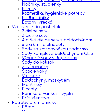
Nočníky, stupienky
Plienky
Kozmetika, hygienické potreby
Podbradníky
Batohy, vrecká
Vybavenie do postieľok
2 dielne sety
3 dielne sety
4 a 5-ti dielne sety s baldachýnom
6-ti a 8-mi dielne sety
Sady sa zavinovačkou zadarmo
Sady komplet s baldachýnom CL,Š
Výhodné sady s doplnkami
Sady do kolísok
Zavinovačky
Spacie vaky
Vreckáre
Baldachýny, moskytiéry
Mantinely
Plachty
Perinka a vankúš – výplň
Príslušenstvo
Potreby pre mamičky
Pôrod