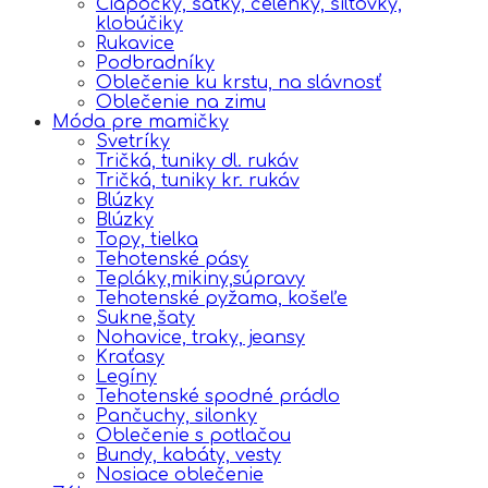
Čiapočky, šatky, čelenky, šiltovky,
klobúčiky
Rukavice
Podbradníky
Oblečenie ku krstu, na slávnosť
Oblečenie na zimu
Móda pre mamičky
Svetríky
Tričká, tuniky dl. rukáv
Tričká, tuniky kr. rukáv
Blúzky
Blúzky
Topy, tielka
Tehotenské pásy
Tepláky,mikiny,súpravy
Tehotenské pyžama, košeľe
Sukne,šaty
Nohavice, traky, jeansy
Kraťasy
Legíny
Tehotenské spodné prádlo
Pančuchy, silonky
Oblečenie s potlačou
Bundy, kabáty, vesty
Nosiace oblečenie