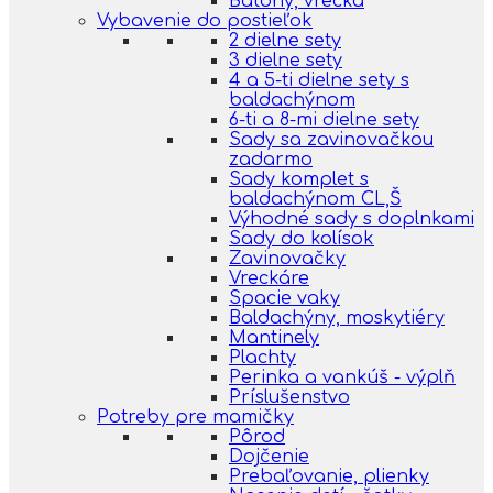
Batohy, vrecká
Vybavenie do postieľok
2 dielne sety
3 dielne sety
4 a 5-ti dielne sety s
baldachýnom
6-ti a 8-mi dielne sety
Sady sa zavinovačkou
zadarmo
Sady komplet s
baldachýnom CL,Š
Výhodné sady s doplnkami
Sady do kolísok
Zavinovačky
Vreckáre
Spacie vaky
Baldachýny, moskytiéry
Mantinely
Plachty
Perinka a vankúš - výplň
Príslušenstvo
Potreby pre mamičky
Pôrod
Dojčenie
Prebaľovanie, plienky