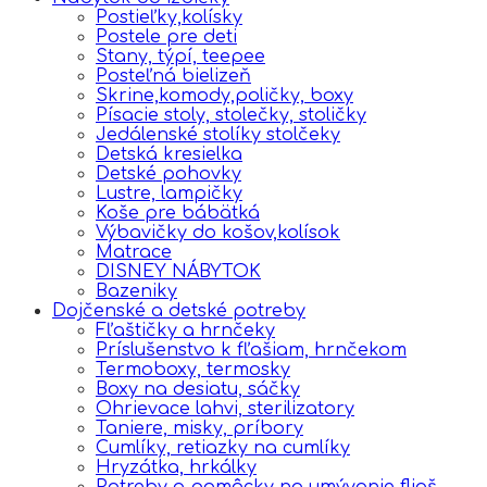
Postieľky,kolísky
Postele pre deti
Stany, týpí, teepee
Posteľná bielizeň
Skrine,komody,poličky, boxy
Písacie stoly, stolečky, stoličky
Jedálenské stolíky stolčeky
Detská kresielka
Detské pohovky
Lustre, lampičky
Koše pre bábätká
Výbavičky do košov,kolísok
Matrace
DISNEY NÁBYTOK
Bazeniky
Dojčenské a detské potreby
Fľaštičky a hrnčeky
Príslušenstvo k fľašiam, hrnčekom
Termoboxy, termosky
Boxy na desiatu, sáčky
Ohrievace lahvi, sterilizatory
Taniere, misky, príbory
Cumlíky, retiazky na cumlíky
Hryzátka, hrkálky
Potreby a pomôcky na umývanie fliaš