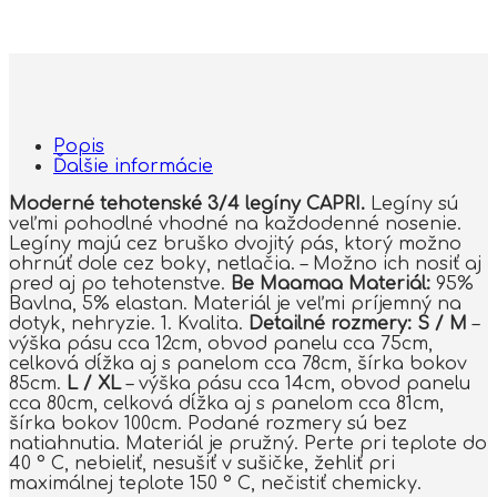
Popis
Ďalšie informácie
Moderné tehotenské 3/4 legíny CAPRI.
Legíny sú
veľmi pohodlné vhodné na každodenné nosenie.
Legíny majú cez bruško dvojitý pás, ktorý možno
ohrnúť dole cez boky, netlačia. – Možno ich nosiť aj
pred aj po tehotenstve.
Be Maamaa
Materiál:
95%
Bavlna, 5% elastan. Materiál je veľmi príjemný na
dotyk, nehryzie. 1. Kvalita.
Detailné rozmery:
S / M
–
výška pásu cca 12cm, obvod panelu cca 75cm,
celková dĺžka aj s panelom cca 78cm, šírka bokov
85cm.
L / XL
– výška pásu cca 14cm, obvod panelu
cca 80cm, celková dĺžka aj s panelom cca 81cm,
šírka bokov 100cm. Podané rozmery sú bez
natiahnutia. Materiál je pružný. Perte pri teplote do
40 ° C, nebieliť, nesušiť v sušičke, žehliť pri
maximálnej teplote 150 ° C, nečistiť chemicky.