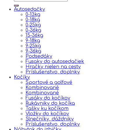
Autosedačky
0-13kg
0-18kg
0-25kg
0-36kg
15-36kg
9-18kg
9-25kg
9-36kg
Podsedáky
Fusaky do autosedačiek
Hračky nielen na cesty
Príslušenstvo, doplnky
Kočíky
Športové a golfové
Kombinované
Kombinované
Fusáky do kočíkov
Rukávniky do kočíka
Tašky ku kočíkom
Vložky do kočíkov
Slnečníky, dáždniky
Príslušenstvo, doplnky
Nábytok do izbičky