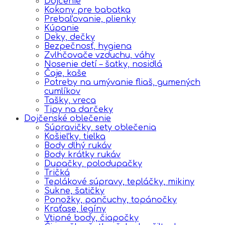
Dojčenie
Kokony pre babatka
Prebaľovanie, plienky
Kúpanie
Deky, dečky
Bezpečnosť, hygiena
Zvlhčovače vzduchu, váhy
Nosenie detí – šatky, nosidlá
Čaje, kaše
Potreby na umývanie fliaš, gumených
cumlíkov
Tašky, vreca
Tipy na darčeky
Dojčenské oblečenie
Súpravičky, sety oblečenia
Košieľky, tielka
Body dlhý rukáv
Body krátky rukáv
Dupačky, polodupačky
Tričká
Teplákové súpravy, tepláčky, mikiny
Sukne, šatičky
Ponožky, pančuchy, topánočky
Kraťase, legíny
Vtipné body, čiapočky