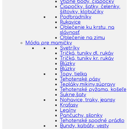
Vtipné body, čiapočky
Čiapočky, šatky, čelenky,
šiltovky, klobúčiky
Podbradníky
Rukavice
Oblečenie ku krstu, na
slávnosť
Oblečenie na zimu
Móda pre mamičky
Svetríky
Tričká, tuniky dl. rukáv
Tričká, tuniky kr. rukáv
Blúzky
Blúzky
Topy, tielka
Tehotenské pásy
Tepláky,mikiny,súpravy
Tehotenské pyžama, košeľe
Sukne,šaty
Nohavice, traky, jeansy
Kraťasy
Legíny
Pančuchy, silonky
Tehotenské spodné prádlo
Bundy, kabáty, vesty