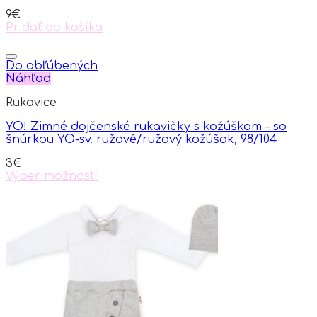
9
€
Pridať do košíka
Do obľúbených
Náhľad
Rukavice
YO! Zimné dojčenské rukavičky s kožúškom – so
šnúrkou YO-sv. ružové/ružový kožúšok, 98/104
3
€
Výber možností
This
product
has
multiple
variants.
The
options
may
be
chosen
on