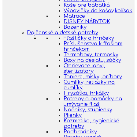
Koše pre bábätká
Výbavičky do košov,kolísok
Matrace
DISNEY NÁBYTOK
Bazeniky
Dojčenské a detské potreby
Fľaštičky a hrnčeky
Príslušenstvo k fľašiam,
hrnčekom
Termoboxy, termosky
Boxy na desiatu, sáčky
Ohrievace lahvi,
sterilizatory
Taniere, misky, príbory
Cumlíky, retiazky na
cumlíky
Hryzátka, hrkálky
Potreby a pomôcky na
umývanie fliaš
Nočníky, stupienky
Plienky
Kozmetika, hygienické
potreby
Podbradníky