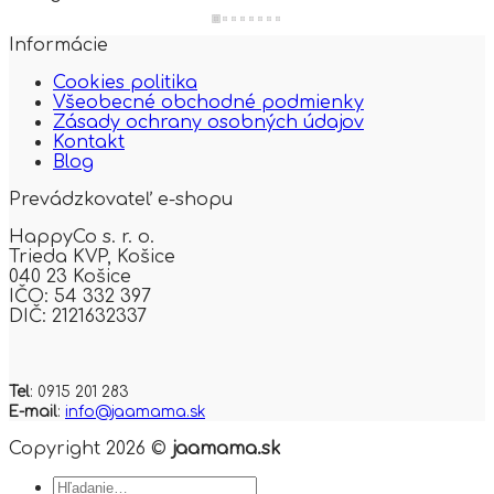
Informácie
Cookies politika
Všeobecné obchodné podmienky
Zásady ochrany osobných údajov
Kontakt
Blog
Prevádzkovateľ e-shopu
HappyCo s. r. o.
Trieda KVP,
Košice
040 23 Košice
IČO: 54 332 397
DIČ: 2121632337
Tel
: 0915 201 283
E-mail
:
info@jaamama.sk
Copyright 2026 ©
jaamama.sk
Hľadať: