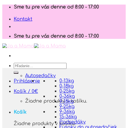
Skip
Sme tu pre vás denne od 8:00 - 17:00
to
content
Kontakt
Sme tu pre vás denne od 8:00 - 17:00
Hľadať:
Autosedačky
0-13kg
Prihlásenie
0-18kg
0-25kg
Košík /
0
€
0-36kg
Žiadne produkty v košíku.
9-18kg
9-25kg
9-36kg
Košík
15-36kg
Podsedáky
Žiadne produkty v košíku.
Fusaky do autosedačiek