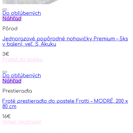
Do obľúbených
Náhľad
Pôrod
Jednorazové popôrodné nohavičky Premium – 5ks
v balení, veľ. S, Akuku
3
€
Pridať do košíka
Do obľúbených
Náhľad
Prestieradla
Froté prestieradlo do postele Frotti – MODRÉ, 200 x
80 cm
16
€
Výber možností
This
product