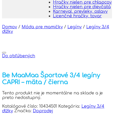
Hračky nielen pre chlapcov
Hračky nielen pre dievčatá
Karneval, prevleky, oslavy
Licenčné hračky, tovar
Domov
/
Móda pre mamičky
/
Legíny
/
Legíny 3/4
dlžky
Do obľúbených
Be MaaMaa Športové 3/4 legíny
CAPRI – mäta / čierna
Tento produkt nie je momentálne na sklade a je
preto nedostupný.
Katalógové číslo:
10434501
Kategória:
Legíny 3/4
dlžky
Značka:
Doprodej