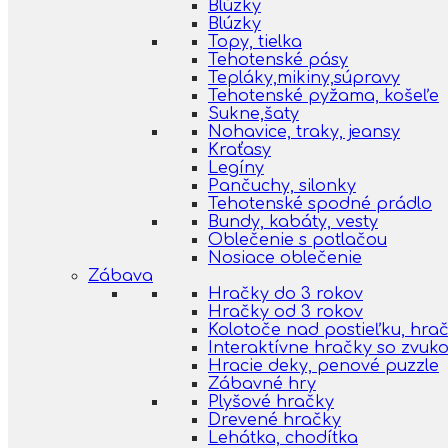
Blúzky
Blúzky
Topy, tielka
Tehotenské pásy
Tepláky,mikiny,súpravy
Tehotenské pyžama, košeľe
Sukne,šaty
Nohavice, traky, jeansy
Kraťasy
Legíny
Pančuchy, silonky
Tehotenské spodné prádlo
Bundy, kabáty, vesty
Oblečenie s potlačou
Nosiace oblečenie
Zábava
Hračky do 3 rokov
Hračky od 3 rokov
Kolotoče nad postieľku, hra
Interaktívne hračky so zvuk
Hracie deky, penové puzzle
Zábavné hry
Plyšové hračky
Drevené hračky
Lehátka, chodítka