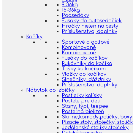
9-36kg
15-36kg
Podsedáky
Fusaky do autosedačiek
Hračky nielen na cesty
Príslušenstvo, doplnky
Kočíky
Športové a golfové
Kombinované
Kombinované
Fusáky do kočíkov
Rukávniky do kočíka
Tašky ku kočíkom
Vložky do kočíkov
Slnečníky, dáždniky
Príslušenstvo, doplnky
Nábytok do izbičky
Postieľky,kolísky
Postele pre deti
Stany, týpí, teepee
Posteľná bielizeň
Skrine,komody,poličky, boxy
Písacie stoly, stolečky, stolič
Jedálenské stolíky stolčeky