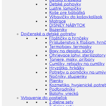
Detská kresielka
Detské pohovky
Lustre, lampičky
Koše pre bábätká
Výbavičky do košov,kolísok
Matrace
DISNEY NÁBYTOK
Bazeniky
Dojčenské a detské potreby
Fľaštičky a hrnčeky
Príslušenstvo k fľašiam, hr
Termoboxy, termosky
Boxy na desiatu, sáčky
Ohrievace lahvi, sterilizatory
Taniere, misky, príbory
Cumlíky, retiazky na cumlíky
Hryzátka, hrkálky
Potreby a pomôcky na umýva
Nočníky, stupienky
Plienky
Kozmetika, hygienické potre
Podbradníky
Batohy, vrecká
Vybavenie do postieľok
2 dielne sety