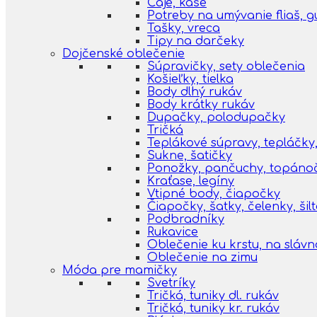
Čaje, kaše
Potreby na umývanie fliaš, 
Tašky, vreca
Tipy na darčeky
Dojčenské oblečenie
Súpravičky, sety oblečenia
Košieľky, tielka
Body dlhý rukáv
Body krátky rukáv
Dupačky, polodupačky
Tričká
Teplákové súpravy, tepláčky,
Sukne, šatičky
Ponožky, pančuchy, topáno
Kraťase, legíny
Vtipné body, čiapočky
Čiapočky, šatky, čelenky, šil
Podbradníky
Rukavice
Oblečenie ku krstu, na slávn
Oblečenie na zimu
Móda pre mamičky
Svetríky
Tričká, tuniky dl. rukáv
Tričká, tuniky kr. rukáv