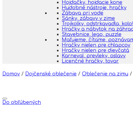
Hojdačky, hojdacie kone
Hudobné nástroje, hračky
Zábava pri vode
Sánky, zábavy v zime
Trojkolky, odstrkavadla, kol
Hračky a nábytok na záhra
Stavebnice, lego, puzzle
Maľujeme, čítame, poznáva
Hračky nielen pre chlapcov
Hračky nielen pre dievčatá
Karneval, prevleky, oslavy
Licenčné hračky, tovar
Domov
/
Dojčenské oblečenie
/
Oblečenie na zimu
/
Do obľúbených