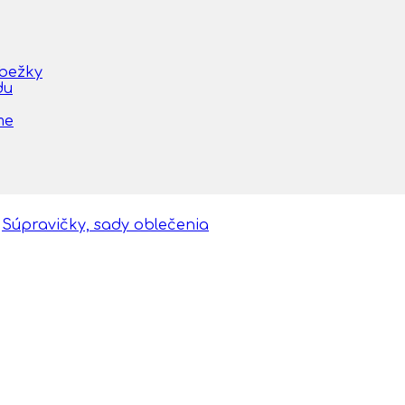
obežky
du
me
Súpravičky, sady oblečenia