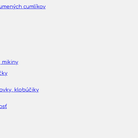
gumených cumlíkov
 mikiny
čky
tovky, klobúčiky
osť