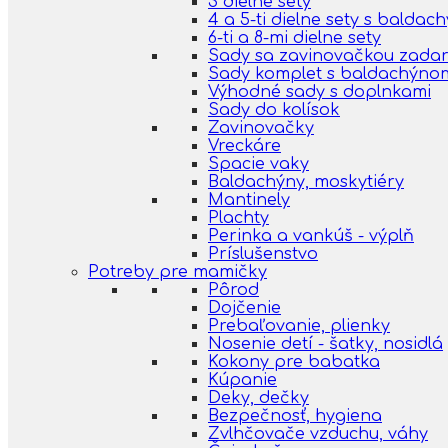
3 dielne sety
4 a 5-ti dielne sety s balda
6-ti a 8-mi dielne sety
Sady sa zavinovačkou zada
Sady komplet s baldachýno
Výhodné sady s doplnkami
Sady do kolísok
Zavinovačky
Vreckáre
Spacie vaky
Baldachýny, moskytiéry
Mantinely
Plachty
Perinka a vankúš - výplň
Príslušenstvo
Potreby pre mamičky
Pôrod
Dojčenie
Prebaľovanie, plienky
Nosenie detí - šatky, nosidlá
Kokony pre babatka
Kúpanie
Deky, dečky
Bezpečnosť, hygiena
Zvlhčovače vzduchu, váhy