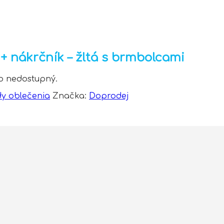
 nákrčník – žltá s brmbolcami
to nedostupný.
dy oblečenia
Značka:
Doprodej