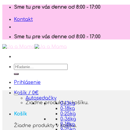
Skip
Sme tu pre vás denne od 8:00 - 17:00
to
content
Kontakt
Sme tu pre vás denne od 8:00 - 17:00
Hľadať:
Prihlásenie
Košík /
0
€
Autosedačky
Žiadne produkty v košíku.
0-13kg
0-18kg
0-25kg
Košík
0-36kg
9-18kg
Žiadne produkty v košíku.
9-25kg