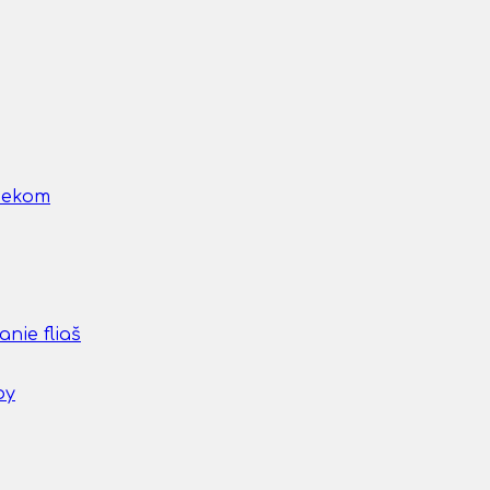
nčekom
nie fliaš
by