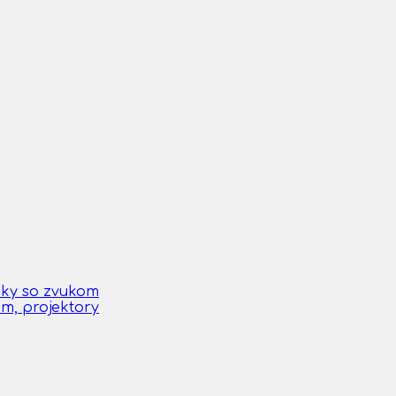
čky so zvukom
om, projektory