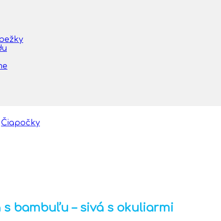
obežky
du
me
Čiapočky
s bambuľu – sivá s okuliarmi