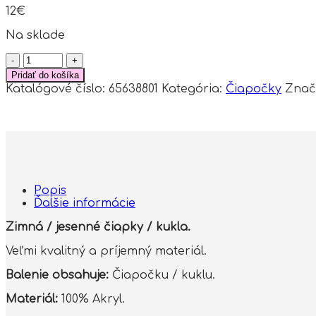
12
€
Na sklade
množstvo
BABY
Pridať do košíka
NELLYS
Katalógové číslo:
65638801
Kategória:
Čiapočky
Znač
Zimná
čiapočka/kukla
s
bambuľu
-
sivá
s
okuliarmi
Popis
Ďalšie informácie
Zimná / jesenné čiapky / kukla.
Veľmi kvalitný a príjemný materiál.
Balenie obsahuje:
Čiapočku / kuklu.
Materiál:
100% Akryl.