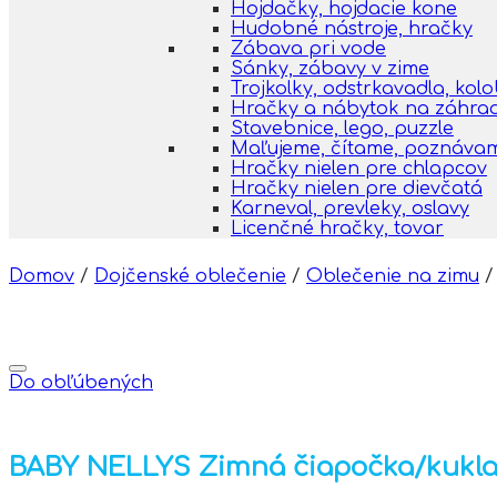
Hojdačky, hojdacie kone
Hudobné nástroje, hračky
Zábava pri vode
Sánky, zábavy v zime
Trojkolky, odstrkavadla, kol
Hračky a nábytok na záhra
Stavebnice, lego, puzzle
Maľujeme, čítame, poznáva
Hračky nielen pre chlapcov
Hračky nielen pre dievčatá
Karneval, prevleky, oslavy
Licenčné hračky, tovar
Domov
/
Dojčenské oblečenie
/
Oblečenie na zimu
/
Do obľúbených
BABY NELLYS Zimná čiapočka/kukla 