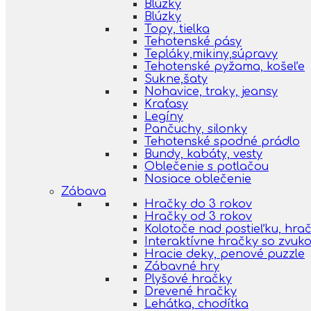
Blúzky
Blúzky
Topy, tielka
Tehotenské pásy
Tepláky,mikiny,súpravy
Tehotenské pyžama, košeľe
Sukne,šaty
Nohavice, traky, jeansy
Kraťasy
Legíny
Pančuchy, silonky
Tehotenské spodné prádlo
Bundy, kabáty, vesty
Oblečenie s potlačou
Nosiace oblečenie
Zábava
Hračky do 3 rokov
Hračky od 3 rokov
Kolotoče nad postieľku, hra
Interaktívne hračky so zvuk
Hracie deky, penové puzzle
Zábavné hry
Plyšové hračky
Drevené hračky
Lehátka, chodítka