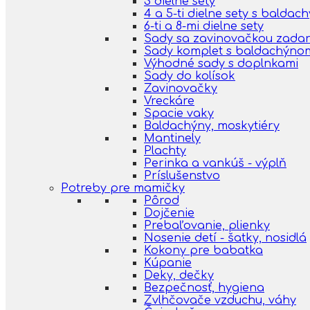
3 dielne sety
4 a 5-ti dielne sety s balda
6-ti a 8-mi dielne sety
Sady sa zavinovačkou zada
Sady komplet s baldachýno
Výhodné sady s doplnkami
Sady do kolísok
Zavinovačky
Vreckáre
Spacie vaky
Baldachýny, moskytiéry
Mantinely
Plachty
Perinka a vankúš - výplň
Príslušenstvo
Potreby pre mamičky
Pôrod
Dojčenie
Prebaľovanie, plienky
Nosenie detí - šatky, nosidlá
Kokony pre babatka
Kúpanie
Deky, dečky
Bezpečnosť, hygiena
Zvlhčovače vzduchu, váhy