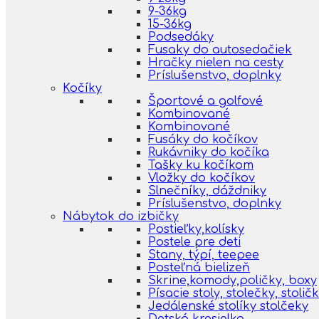
9-36kg
15-36kg
Podsedáky
Fusaky do autosedačiek
Hračky nielen na cesty
Príslušenstvo, doplnky
Kočíky
Športové a golfové
Kombinované
Kombinované
Fusáky do kočíkov
Rukávniky do kočíka
Tašky ku kočíkom
Vložky do kočíkov
Slnečníky, dáždniky
Príslušenstvo, doplnky
Nábytok do izbičky
Postieľky,kolísky
Postele pre deti
Stany, týpí, teepee
Posteľná bielizeň
Skrine,komody,poličky, boxy
Písacie stoly, stolečky, stolič
Jedálenské stolíky stolčeky