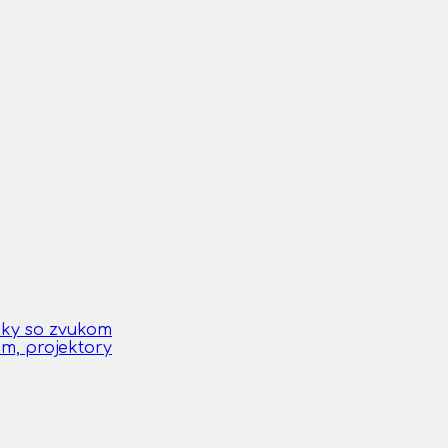
čky so zvukom
om, projektory