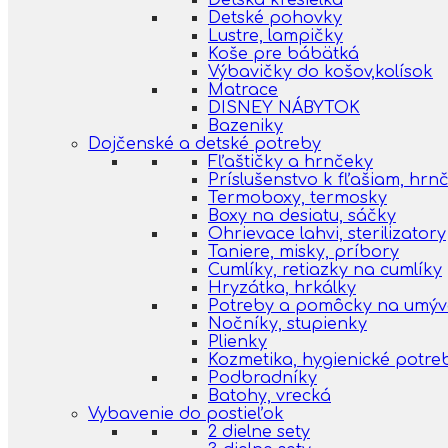
Detská kresielka
Detské pohovky
Lustre, lampičky
Koše pre bábätká
Výbavičky do košov,kolísok
Matrace
DISNEY NÁBYTOK
Bazeniky
Dojčenské a detské potreby
Fľaštičky a hrnčeky
Príslušenstvo k fľašiam, hr
Termoboxy, termosky
Boxy na desiatu, sáčky
Ohrievace lahvi, sterilizatory
Taniere, misky, príbory
Cumlíky, retiazky na cumlíky
Hryzátka, hrkálky
Potreby a pomôcky na umýva
Nočníky, stupienky
Plienky
Kozmetika, hygienické potre
Podbradníky
Batohy, vrecká
Vybavenie do postieľok
2 dielne sety