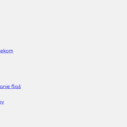
nčekom
nie fliaš
by