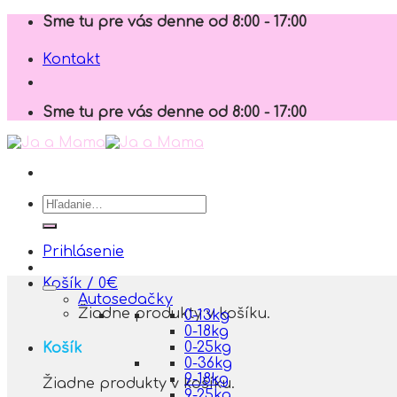
Skip
Sme tu pre vás denne od 8:00 - 17:00
to
content
Kontakt
Sme tu pre vás denne od 8:00 - 17:00
Hľadať:
Prihlásenie
Košík /
0
€
Autosedačky
Žiadne produkty v košíku.
0-13kg
0-18kg
0-25kg
Košík
0-36kg
9-18kg
Žiadne produkty v košíku.
9-25kg