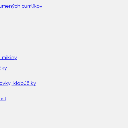
gumených cumlíkov
 mikiny
čky
tovky, klobúčiky
osť