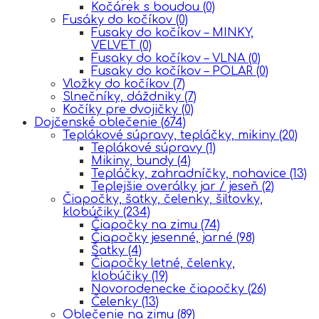
Kočárek s boudou
(0)
Fusáky do kočíkov
(0)
Fusaky do kočíkov – MINKY,
VELVET
(0)
Fusaky do kočíkov – VLNA
(0)
Fusaky do kočíkov – POLAR
(0)
Vložky do kočíkov
(7)
Slnečníky, dáždniky
(7)
Kočíky pre dvojičky
(0)
Dojčenské oblečenie
(674)
Teplákové súpravy, tepláčky, mikiny
(20)
Teplákové súpravy
(1)
Mikiny, bundy
(4)
Tepláčky, zahradníčky, nohavice
(13)
Teplejšie overálky jar / jeseň
(2)
Čiapočky, šatky, čelenky, šiltovky,
klobúčiky
(234)
Čiapočky na zimu
(74)
Čiapočky jesenné, jarné
(98)
Šatky
(4)
Čiapočky letné, čelenky,
klobúčiky
(19)
Novorodenecke čiapočky
(26)
Čelenky
(13)
Oblečenie na zimu
(89)