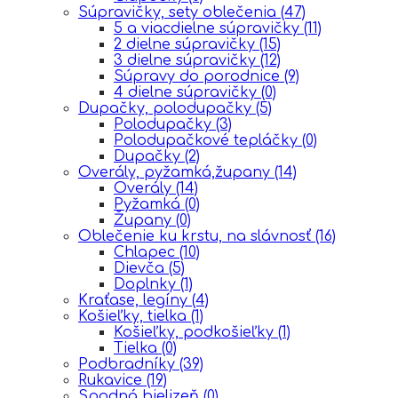
Súpravičky, sety oblečenia
(47)
5 a viacdielne súpravičky
(11)
2 dielne súpravičky
(15)
3 dielne súpravičky
(12)
Súpravy do porodnice
(9)
4 dielne súpravičky
(0)
Dupačky, polodupačky
(5)
Polodupačky
(3)
Polodupačkové tepláčky
(0)
Dupačky
(2)
Overály, pyžamká,župany
(14)
Overály
(14)
Pyžamká
(0)
Župany
(0)
Oblečenie ku krstu, na slávnosť
(16)
Chlapec
(10)
Dievča
(5)
Doplnky
(1)
Kraťase, legíny
(4)
Košieľky, tielka
(1)
Košieľky, podkošieľky
(1)
Tielka
(0)
Podbradníky
(39)
Rukavice
(19)
Spodná bielizeň
(0)