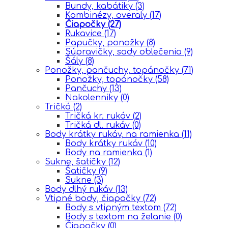
Bundy, kabátiky
(3)
Kombinézy, overaly
(17)
Čiapočky
(27)
Rukavice
(17)
Papučky, ponožky
(8)
Súpravičky, sady oblečenia
(9)
Šály
(8)
Ponožky, pančuchy, topánočky
(71)
Ponožky, topánočky
(58)
Pančuchy
(13)
Nakolenniky
(0)
Tričká
(2)
Tričká kr. rukáv
(2)
Tričká dl. rukáv
(0)
Body krátky rukáv, na ramienka
(11)
Body krátky rukáv
(10)
Body na ramienka
(1)
Sukne, šatičky
(12)
Šatičky
(9)
Sukne
(3)
Body dlhý rukáv
(13)
Vtipné body, čiapočky
(72)
Body s vtipným textom
(72)
Body s textom na želanie
(0)
Čiapočky
(0)