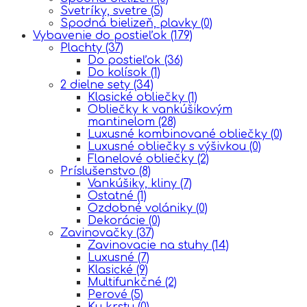
Svetríky, svetre
(5)
Spodná bielizeň, plavky
(0)
Vybavenie do postieľok
(179)
Plachty
(37)
Do postieľok
(36)
Do kolísok
(1)
2 dielne sety
(34)
Klasické obliečky
(1)
Obliečky k vankúšikovým
mantinelom
(28)
Luxusné kombinované obliečky
(0)
Luxusné obliečky s výšivkou
(0)
Flanelové obliečky
(2)
Príslušenstvo
(8)
Vankúšiky, kliny
(7)
Ostatné
(1)
Ozdobné volániky
(0)
Dekorácie
(0)
Zavinovačky
(37)
Zavinovacie na stuhy
(14)
Luxusné
(7)
Klasické
(9)
Multifunkčné
(2)
Perové
(5)
Ku krstu
(0)