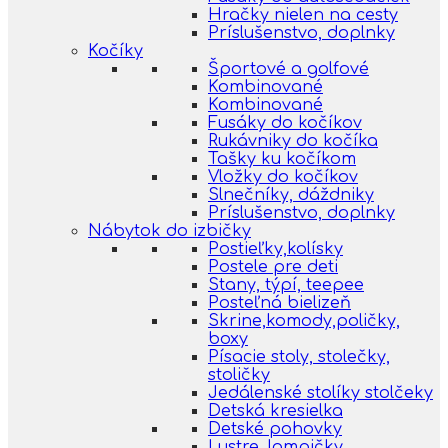
Hračky nielen na cesty
Príslušenstvo, doplnky
Kočíky
Športové a golfové
Kombinované
Kombinované
Fusáky do kočíkov
Rukávniky do kočíka
Tašky ku kočíkom
Vložky do kočíkov
Slnečníky, dáždniky
Príslušenstvo, doplnky
Nábytok do izbičky
Postieľky,kolísky
Postele pre deti
Stany, týpí, teepee
Posteľná bielizeň
Skrine,komody,poličky,
boxy
Písacie stoly, stolečky,
stoličky
Jedálenské stolíky stolčeky
Detská kresielka
Detské pohovky
Lustre, lampičky