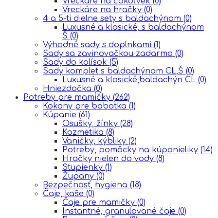
Vreckáre na čokoľvek
(0)
Vreckáre na hračky
(0)
4 a 5-ti dielne sety s baldachýnom
(0)
Luxusné a klasické, s baldachýnom
Š
(0)
Výhodné sady s doplnkami
(1)
Sady sa zavinovačkou zadarmo
(0)
Sady do kolísok
(5)
Sady komplet s baldachýnom CL,Š
(0)
Luxusné a klasické,baldachýn CL
(0)
Hniezdočka
(0)
Potreby pre mamičky
(262)
Kokony pre babatka
(1)
Kúpanie
(61)
Osušky, žínky
(28)
Kozmetika
(8)
Vaničky, kýbliky
(2)
Potreby, pomôcky na kúpanieliky
(14)
Hračky nielen do vody
(8)
Stupienky
(1)
Župany
(0)
Bezpečnosť, hygiena
(18)
Čaje, kaše
(0)
Čaje pre mamičky
(0)
Instantné, granulované čaje
(0)