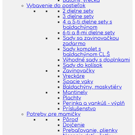
Batohy, vrecká
Vybavenie do postieľok
2 dielne sety
3 dielne sety
4 a 5-ti dielne sety s
baldachýnom
6-ti a 8-mi dielne sety
Sady sa zavinovačkou
zadarmo
Sady komplet s
baldachýnom CL,Š
Výhodné sady s doplnkami
Sady do kolísok
Zavinovačky
Vreckáre
Spacie vaky
Baldachýny, moskytiéry
Mantinely
Plachty
Perinka a vankúš - výplň
Príslušenstvo
Potreby pre mamičky
Pôrod
Dojčenie
Prebaľovanie, plienky