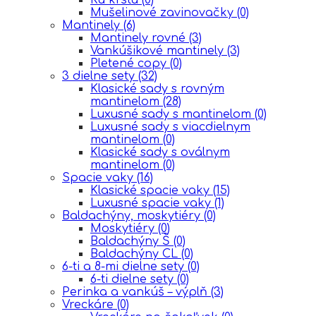
Mušelinové zavinovačky
(0)
Mantinely
(6)
Mantinely rovné
(3)
Vankúšikové mantinely
(3)
Pletené copy
(0)
3 dielne sety
(32)
Klasické sady s rovným
mantinelom
(28)
Luxusné sady s mantinelom
(0)
Luxusné sady s viacdielnym
mantinelom
(0)
Klasické sady s oválnym
mantinelom
(0)
Spacie vaky
(16)
Klasické spacie vaky
(15)
Luxusné spacie vaky
(1)
Baldachýny, moskytiéry
(0)
Moskytiéry
(0)
Baldachýny Š
(0)
Baldachýny CL
(0)
6-ti a 8-mi dielne sety
(0)
6-ti dielne sety
(0)
Perinka a vankúš – výplň
(3)
Vreckáre
(0)