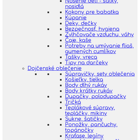
Nosenie detí - šatky,
nosidlá
Kokony pre babatka
Kúpanie
Deky, dečky
Bezpečnosť, hygiena
Zvlhčovače vzduchu, váhy
Čaje, kaše
Potreby na umývanie fliaš,
gumených cumlíkov
Tašky, vreca
Tipy na darčeky
Dojčenské oblečenie
Súpravičky, sety oblečenia
Košieľky, tielka
Body dlhý rukáv
Body krátky rukáv
Dupačky, polodupačky
Tričká
Teplákové súpravy,
tepláčky, mikiny
Sukne, šatičky
Ponožky, pančuchy,
topánočky
Kraťase, legíny