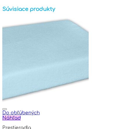
Súvisiace produkty
Do obľúbených
Náhľad
Prestieradla