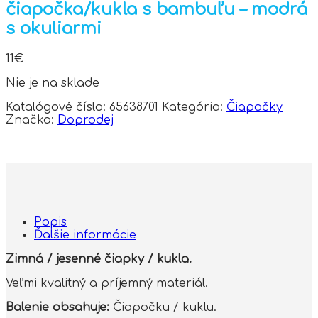
čiapočka/kukla s bambuľu – modrá
s okuliarmi
11
€
Nie je na sklade
Katalógové číslo:
65638701
Kategória:
Čiapočky
Značka:
Doprodej
Popis
Ďalšie informácie
Zimná / jesenné čiapky / kukla.
Veľmi kvalitný a príjemný materiál.
Balenie obsahuje:
Čiapočku / kuklu.