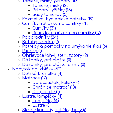
Taniere, misky, príbory
(48)
Taniere, misky
(28)
Príbory, lyžičky
(15)
Sady tanierov
(5)
Kozmetika, hygienické potreby
(19)
Cumlíky, retiazky na cumlíky
(48)
Cumlíky
(31)
Retiazky a púzdra na cumlíky
(17)
Podbradníky
(24)
Batohy, vrecká
(2)
Potreby a pomôcky na umývanie fliaš
(6)
Plienky
(1)
Ohrievace lahvi, sterilizatory
(2)
Dáždniky, pršiplášte
(0)
Dáždniky, pršiplášte, čižmy
(0)
Nábytok do izbičky
(52)
Detská kresielka
(4)
Matrace
(17)
Do postielok, kolísky
(6)
Chrániče matrací
(10)
Do postele
(1)
Lustre, lampičky
(4)
Lampičky
(4)
Lustre
(0)
Skrine,komody,poličky, boxy
(6)