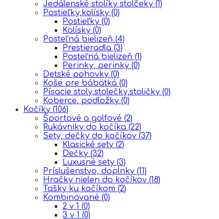
Jedálenské stolíky stolčeky
(1)
Postieľky,kolísky
(0)
Postieľky
(0)
Kolísky
(0)
Posteľná bielizeň
(4)
Prestieradla
(3)
Posteľná bielizeň
(1)
Perinky, perinky
(0)
Detské pohovky
(0)
Koše pre bábätká
(0)
Písacie stoly,stolečky,stoličky
(0)
Koberce, podložky
(0)
Kočíky
(106)
Športové a golfové
(2)
Rukávniky do kočíka
(22)
Sety, dečky do kočíkov
(37)
Klasické sety
(2)
Dečky
(32)
Luxusné sety
(3)
Príslušenstvo, doplnky
(11)
Hračky nielen do kočíkov
(18)
Tašky ku kočíkom
(2)
Kombinované
(0)
2 v 1
(0)
3 v 1
(0)