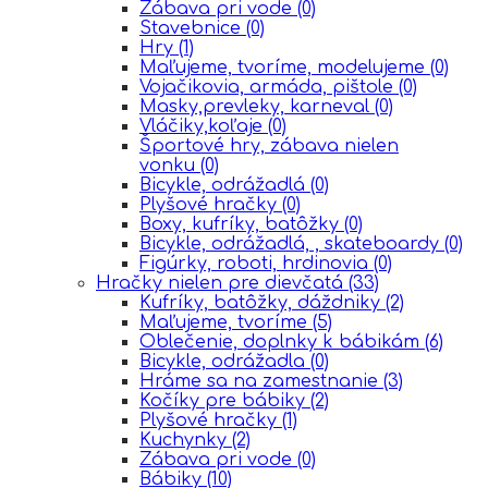
Zábava pri vode
(0)
Stavebnice
(0)
Hry
(1)
Maľujeme, tvoríme, modelujeme
(0)
Vojačikovia, armáda, pištole
(0)
Masky,prevleky, karneval
(0)
Vláčiky,koľaje
(0)
Športové hry, zábava nielen
vonku
(0)
Bicykle, odrážadlá
(0)
Plyšové hračky
(0)
Boxy, kufríky, batôžky
(0)
Bicykle, odrážadlá, , skateboardy
(0)
Figúrky, roboti, hrdinovia
(0)
Hračky nielen pre dievčatá
(33)
Kufríky, batôžky, dáždniky
(2)
Maľujeme, tvoríme
(5)
Oblečenie, doplnky k bábikám
(6)
Bicykle, odrážadla
(0)
Hráme sa na zamestnanie
(3)
Kočíky pre bábiky
(2)
Plyšové hračky
(1)
Kuchynky
(2)
Zábava pri vode
(0)
Bábiky
(10)