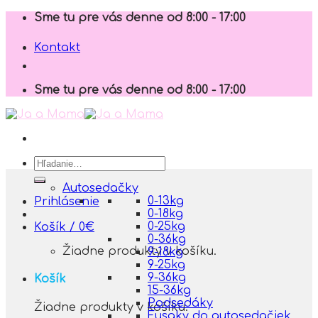
Skip
Sme tu pre vás denne od 8:00 - 17:00
to
content
Kontakt
Sme tu pre vás denne od 8:00 - 17:00
Hľadať:
Autosedačky
0-13kg
Prihlásenie
0-18kg
0-25kg
Košík /
0
€
0-36kg
Žiadne produkty v košíku.
9-18kg
9-25kg
9-36kg
Košík
15-36kg
Podsedáky
Žiadne produkty v košíku.
Fusaky do autosedačiek