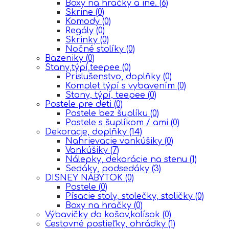
Boxy na hračky a iné.
(6)
Skrine
(0)
Komody
(0)
Regály
(0)
Skrinky
(0)
Nočné stolíky
(0)
Bazeniky
(0)
Stany,týpí,teepee
(0)
Prislušenstvo, doplňky
(0)
Komplet týpí s vybavením
(0)
Stany, týpí, teepee
(0)
Postele pre deti
(0)
Postele bez šuplíku
(0)
Postele s šuplíkom / ami
(0)
Dekoracje, doplňky
(14)
Nahrievacie vankúšiky
(0)
Vankúšiky
(7)
Nálepky, dekorácie na stenu
(1)
Sedáky, podsedáky
(3)
DISNEY NÁBYTOK
(0)
Postele
(0)
Písacie stoly, stolečky, stoličky
(0)
Boxy na hračky
(0)
Výbavičky do košov,kolísok
(0)
Cestovné postieľky, ohrádky
(1)