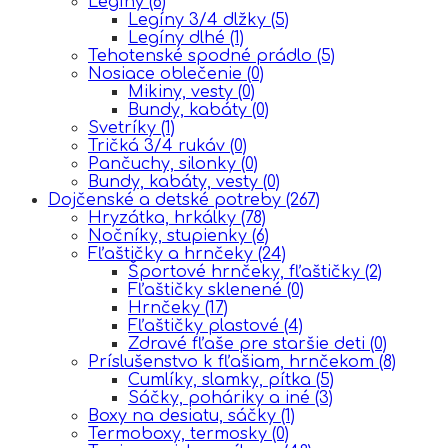
Legíny
(6)
Legíny 3/4 dlžky
(5)
Legíny dlhé
(1)
Tehotenské spodné prádlo
(5)
Nosiace oblečenie
(0)
Mikiny, vesty
(0)
Bundy, kabáty
(0)
Svetríky
(1)
Tričká 3/4 rukáv
(0)
Pančuchy, silonky
(0)
Bundy, kabáty, vesty
(0)
Dojčenské a detské potreby
(267)
Hryzátka, hrkálky
(78)
Nočníky, stupienky
(6)
Fľaštičky a hrnčeky
(24)
Športové hrnčeky, fľaštičky
(2)
Fľaštičky sklenené
(0)
Hrnčeky
(17)
Fľaštičky plastové
(4)
Zdravé fľaše pre staršie deti
(0)
Príslušenstvo k fľašiam, hrnčekom
(8)
Cumlíky, slamky, pítka
(5)
Sáčky, poháriky a iné
(3)
Boxy na desiatu, sáčky
(1)
Termoboxy, termosky
(0)