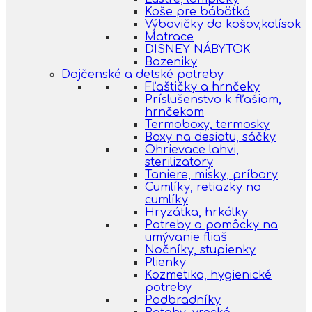
Koše pre bábätká
Výbavičky do košov,kolísok
Matrace
DISNEY NÁBYTOK
Bazeniky
Dojčenské a detské potreby
Fľaštičky a hrnčeky
Príslušenstvo k fľašiam,
hrnčekom
Termoboxy, termosky
Boxy na desiatu, sáčky
Ohrievace lahvi,
sterilizatory
Taniere, misky, príbory
Cumlíky, retiazky na
cumlíky
Hryzátka, hrkálky
Potreby a pomôcky na
umývanie fliaš
Nočníky, stupienky
Plienky
Kozmetika, hygienické
potreby
Podbradníky