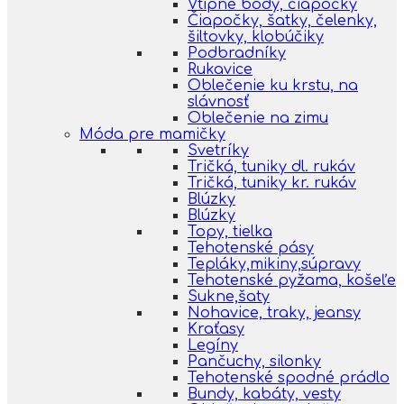
Vtipné body, čiapočky
Čiapočky, šatky, čelenky,
šiltovky, klobúčiky
Podbradníky
Rukavice
Oblečenie ku krstu, na
slávnosť
Oblečenie na zimu
Móda pre mamičky
Svetríky
Tričká, tuniky dl. rukáv
Tričká, tuniky kr. rukáv
Blúzky
Blúzky
Topy, tielka
Tehotenské pásy
Tepláky,mikiny,súpravy
Tehotenské pyžama, košeľe
Sukne,šaty
Nohavice, traky, jeansy
Kraťasy
Legíny
Pančuchy, silonky
Tehotenské spodné prádlo
Bundy, kabáty, vesty