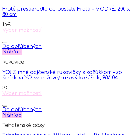
Froté prestieradlo do postele Frotti – MODRÉ, 200 x
80 cm
16
€
Výber možností
This
product
has
Do obľúbených
multiple
Náhľad
variants.
Rukavice
The
options
YO! Zimné dojčenské rukavičky s kožúškom – so
may
šnúrkou YO-sv. ružové/ružový kožúšok, 98/104
be
chosen
3
€
on
Výber možností
the
This
product
product
page
has
Do obľúbených
multiple
Náhľad
variants.
Tehotenské pásy
The
options