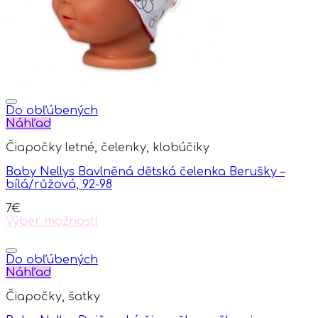
on
the
product
page
Do obľúbených
Náhľad
Čiapočky letné, čelenky, klobúčiky
Baby Nellys Bavlněná dětská čelenka Berušky –
bílá/růžová, 92-98
7
€
Výber možností
This
product
has
Do obľúbených
multiple
Náhľad
variants.
Čiapočky, šatky
The
options