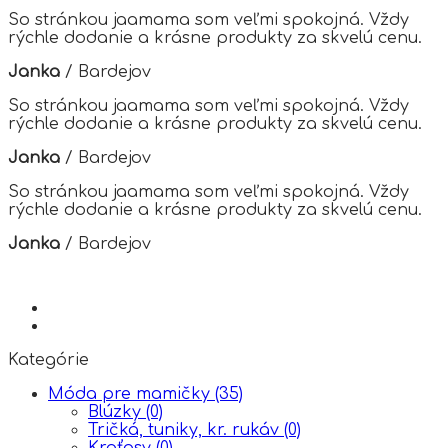
options
So stránkou jaamama som veľmi spokojná. Vždy
may
rýchle dodanie a krásne produkty za skvelú cenu.
be
chosen
Janka
/
Bardejov
on
the
So stránkou jaamama som veľmi spokojná. Vždy
product
rýchle dodanie a krásne produkty za skvelú cenu.
page
Janka
/
Bardejov
So stránkou jaamama som veľmi spokojná. Vždy
rýchle dodanie a krásne produkty za skvelú cenu.
Janka
/
Bardejov
Kategórie
Móda pre mamičky
(35)
Blúzky
(0)
Tričká, tuniky, kr. rukáv
(0)
Kraťasy
(0)