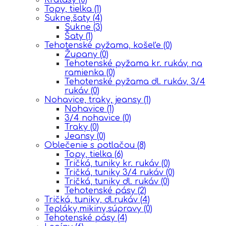
Topy, tielka
(1)
Sukne,šaty
(4)
Sukne
(3)
Šaty
(1)
Tehotenské pyžama, košeľe
(0)
Župany
(0)
Tehotenské pyžama kr. rukáv, na
ramienka
(0)
Tehotenské pyžama dl. rukáv, 3/4
rukáv
(0)
Nohavice, traky, jeansy
(1)
Nohavice
(1)
3/4 nohavice
(0)
Traky
(0)
Jeansy
(0)
Oblečenie s potlačou
(8)
Topy, tielka
(6)
Tričká, tuniky kr. rukáv
(0)
Tričká, tuniky 3/4 rukáv
(0)
Tričká, tuniky dl. rukáv
(0)
Tehotenské pásy
(2)
Tričká, tuniky, dl.rukáv
(4)
Tepláky,mikiny,súpravy
(0)
Tehotenské pásy
(4)