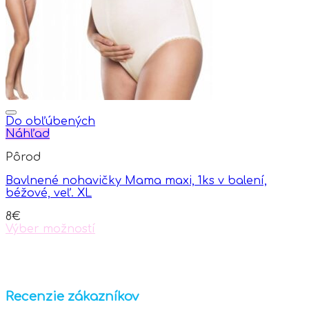
chosen
on
the
product
page
Do obľúbených
Náhľad
Pôrod
Bavlnené nohavičky Mama maxi, 1ks v balení,
béžové, veľ. XL
8
€
Výber možností
This
product
has
multiple
variants.
Recenzie zákazníkov
The