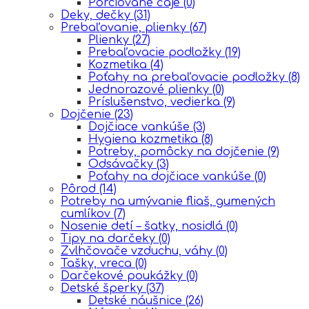
Porciované čaje
(0)
Deky, dečky
(31)
Prebaľovanie, plienky
(67)
Plienky
(27)
Prebaľovacie podložky
(19)
Kozmetika
(4)
Poťahy na prebaľovacie podložky
(8)
Jednorazové plienky
(0)
Príslušenstvo, vedierka
(9)
Dojčenie
(23)
Dojčiace vankúše
(3)
Hygiena kozmetika
(8)
Potreby, pomôcky na dojčenie
(9)
Odsávačky
(3)
Poťahy na dojčiace vankúše
(0)
Pôrod
(14)
Potreby na umývanie fliaš, gumených
cumlíkov
(7)
Nosenie detí – šatky, nosidlá
(0)
Tipy na darčeky
(0)
Zvlhčovače vzduchu, váhy
(0)
Tašky, vreca
(0)
Darčekové poukážky
(0)
Detské šperky
(37)
Detské náušnice
(26)