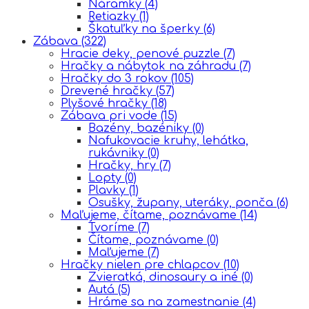
Náramky
(4)
Retiazky
(1)
Škatuľky na šperky
(6)
Zábava
(322)
Hracie deky, penové puzzle
(7)
Hračky a nábytok na záhradu
(7)
Hračky do 3 rokov
(105)
Drevené hračky
(57)
Plyšové hračky
(18)
Zábava pri vode
(15)
Bazény, bazéniky
(0)
Nafukovacie kruhy, lehátka,
rukávniky
(0)
Hračky, hry
(7)
Lopty
(0)
Plavky
(1)
Osušky, župany, uteráky, ponča
(6)
Maľujeme, čítame, poznávame
(14)
Tvoríme
(7)
Čítame, poznávame
(0)
Maľujeme
(7)
Hračky nielen pre chlapcov
(10)
Zvieratká, dinosaury a iné
(0)
Autá
(5)
Hráme sa na zamestnanie
(4)