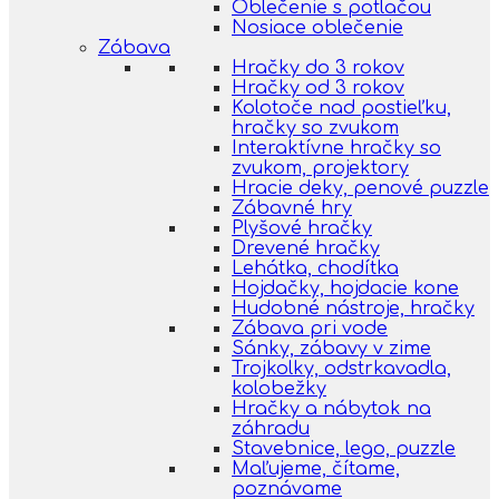
Oblečenie s potlačou
Nosiace oblečenie
Zábava
Hračky do 3 rokov
Hračky od 3 rokov
Kolotoče nad postieľku,
hračky so zvukom
Interaktívne hračky so
zvukom, projektory
Hracie deky, penové puzzle
Zábavné hry
Plyšové hračky
Drevené hračky
Lehátka, chodítka
Hojdačky, hojdacie kone
Hudobné nástroje, hračky
Zábava pri vode
Sánky, zábavy v zime
Trojkolky, odstrkavadla,
kolobežky
Hračky a nábytok na
záhradu
Stavebnice, lego, puzzle
Maľujeme, čítame,
poznávame