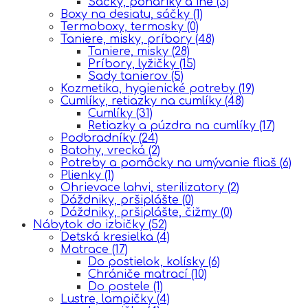
Sáčky, poháriky a iné
(3)
Boxy na desiatu, sáčky
(1)
Termoboxy, termosky
(0)
Taniere, misky, príbory
(48)
Taniere, misky
(28)
Príbory, lyžičky
(15)
Sady tanierov
(5)
Kozmetika, hygienické potreby
(19)
Cumlíky, retiazky na cumlíky
(48)
Cumlíky
(31)
Retiazky a púzdra na cumlíky
(17)
Podbradníky
(24)
Batohy, vrecká
(2)
Potreby a pomôcky na umývanie fliaš
(6)
Plienky
(1)
Ohrievace lahvi, sterilizatory
(2)
Dáždniky, pršiplášte
(0)
Dáždniky, pršiplášte, čižmy
(0)
Nábytok do izbičky
(52)
Detská kresielka
(4)
Matrace
(17)
Do postielok, kolísky
(6)
Chrániče matrací
(10)
Do postele
(1)
Lustre, lampičky
(4)