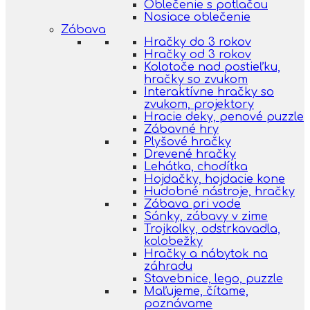
Oblečenie s potlačou
Nosiace oblečenie
Zábava
Hračky do 3 rokov
Hračky od 3 rokov
Kolotoče nad postieľku,
hračky so zvukom
Interaktívne hračky so
zvukom, projektory
Hracie deky, penové puzzle
Zábavné hry
Plyšové hračky
Drevené hračky
Lehátka, chodítka
Hojdačky, hojdacie kone
Hudobné nástroje, hračky
Zábava pri vode
Sánky, zábavy v zime
Trojkolky, odstrkavadla,
kolobežky
Hračky a nábytok na
záhradu
Stavebnice, lego, puzzle
Maľujeme, čítame,
poznávame