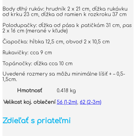
Body dlhý rukáv: hrudník 2 x 21 cm, dĺžka rukávku
od krku 23 cm, dĺžka od ramien k rozkroku 37 cm
Polodupačky: dĺžka od pása k patičkám 31 cm, pas
2 x 16 cm (merané v kľude)
Čiapočka: hĺbka 12,5 cm, obvod 2 x 10,5 cm
Rukavičky: cca 9 cm
Topánočky: dĺžka cca 10 cm
Uvedené rozmery sa môžu minimálne líšiť + – 0,5-
1,5cm.
Hmotnosť
0.418 kg
Velikost koj. oblečení
56 (1-2m)
,
62 (2-3m)
Zdieľať s priateľmi