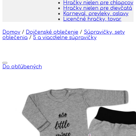
Hračky nielen pre chlapcov
Hračky nielen pre dievčatá
Karneval, prevleky, oslavy
Licenčné hračky, tovar
Domov
/
Dojčenské oblečenie
/
Súpravičky, sety
oblečenia
/
5 a viacdielne súpravičky
Do obľúbených