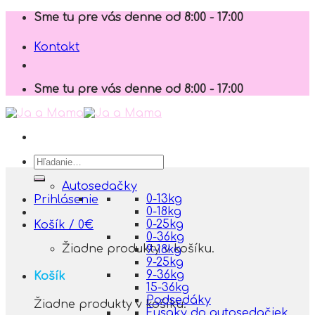
Skip
Sme tu pre vás denne od 8:00 - 17:00
to
content
Kontakt
Sme tu pre vás denne od 8:00 - 17:00
Hľadať:
Autosedačky
0-13kg
Prihlásenie
0-18kg
0-25kg
Košík /
0
€
0-36kg
Žiadne produkty v košíku.
9-18kg
9-25kg
9-36kg
Košík
15-36kg
Podsedáky
Žiadne produkty v košíku.
Fusaky do autosedačiek