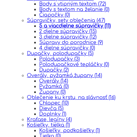
Body s vtipným textom
(72)
Body s textom na želanie
(0)
Čiapočky
(0)
Súpravičky, sety oblečenia
(47)
5 a viacdielne súpravičky
(11)
2 dielne súpravičky
(15)
3 dielne súpravičky
(12)
Súpravy do porodnice
(9)
4 dielne súpravičky
(0)
Dupačky, polodupačky
(5)
Polodupačky
(3)
Polodupačkové tepláčky
(0)
Dupačky
(2)
Overály, pyžamká,župany
(14)
Overály
(14)
Pyžamká
(0)
Župany
(0)
Oblečenie ku krstu, na slávnosť
(16)
Chlapec
(10)
Dievča
(5)
Doplnky
(1)
Kraťase, legíny
(4)
Košieľky, tielka
(1)
Košieľky, podkošieľky
(1)
Tielka
(0)