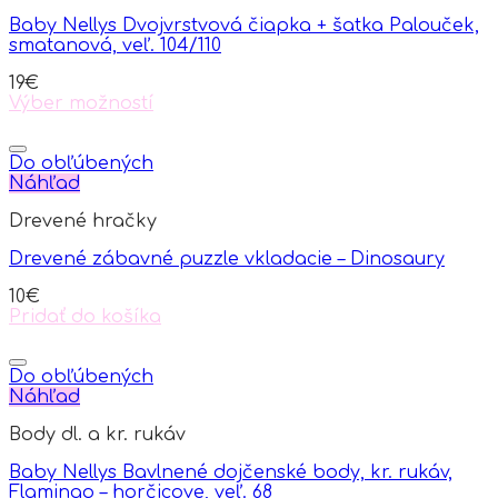
options
Baby Nellys Dvojvrstvová čiapka + šatka Palouček,
may
smatanová, veľ. 104/110
be
chosen
19
€
on
Výber možností
the
This
product
product
page
has
Do obľúbených
multiple
Náhľad
variants.
Drevené hračky
The
options
Drevené zábavné puzzle vkladacie – Dinosaury
may
be
10
€
chosen
Pridať do košíka
on
the
product
Do obľúbených
page
Náhľad
Body dl. a kr. rukáv
Baby Nellys Bavlnené dojčenské body, kr. rukáv,
Flamingo – horčicove, veľ. 68