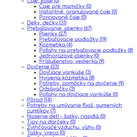
Čaje, kaše
(0)
Čaje pre mamičky
(0)
Instantné, granulované čaje
(0)
Porciované čaje
(0)
Deky, dečky
(31)
Prebaľovanie, plienky
(67)
Plienky
(27)
Prebaľovacie podložky
(19)
Kozmetika
(4)
Poťahy na prebaľovacie podložky
(8)
Jednorazové plienky
(0)
Príslušenstvo, vedierka
(9)
Dojčenie
(23)
Dojčiace vankúše
(3)
Hygiena kozmetika
(8)
Potreby, pomôcky na dojčenie
(9)
Odsávačky
(3)
Poťahy na dojčiace vankúše
(0)
Pôrod
(14)
Potreby na umývanie fliaš, gumených
cumlíkov
(7)
Nosenie detí – šatky, nosidlá
(0)
Tipy na darčeky
(0)
Zvlhčovače vzduchu, váhy
(0)
Tašky, vreca
(0)