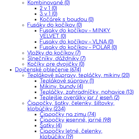
Kombinované
(0)
2 v 1
(0)
3 v 1
(0)
Kočárek s boudou
(0)
Fusáky do kočíkov
(0)
Fusaky do kočíkov – MINKY,
VELVET
(0)
Fusaky do kočíkov – VLNA
(0)
Fusaky do kočíkov – POLAR
(0)
Vložky do kočíkov
(7)
Slnečníky, dáždniky
(7)
Kočíky pre dvojičky
(0)
Dojčenské oblečenie
(674)
Teplákové súpravy, tepláčky, mikiny
(20)
Teplákové súpravy
(1)
Mikiny, bundy
(4)
Tepláčky, zahradníčky, nohavice
(13)
Teplejšie overálky jar / jeseň
(2)
Čiapočky, šatky, čelenky, šiltovky,
klobúčiky
(234)
Čiapočky na zimu
(74)
Čiapočky jesenné, jarné
(98)
Šatky
(4)
Čiapočky letné, čelenky,
klobúčiky
(19)