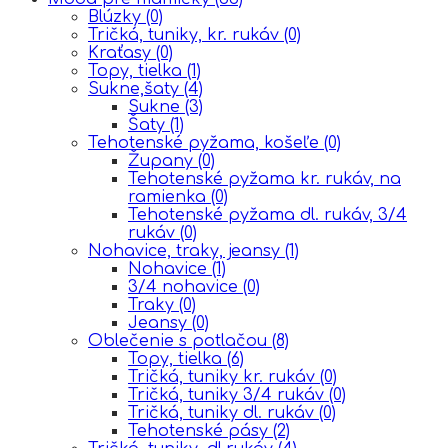
Blúzky
(0)
Tričká, tuniky, kr. rukáv
(0)
Kraťasy
(0)
Topy, tielka
(1)
Sukne,šaty
(4)
Sukne
(3)
Šaty
(1)
Tehotenské pyžama, košeľe
(0)
Župany
(0)
Tehotenské pyžama kr. rukáv, na
ramienka
(0)
Tehotenské pyžama dl. rukáv, 3/4
rukáv
(0)
Nohavice, traky, jeansy
(1)
Nohavice
(1)
3/4 nohavice
(0)
Traky
(0)
Jeansy
(0)
Oblečenie s potlačou
(8)
Topy, tielka
(6)
Tričká, tuniky kr. rukáv
(0)
Tričká, tuniky 3/4 rukáv
(0)
Tričká, tuniky dl. rukáv
(0)
Tehotenské pásy
(2)