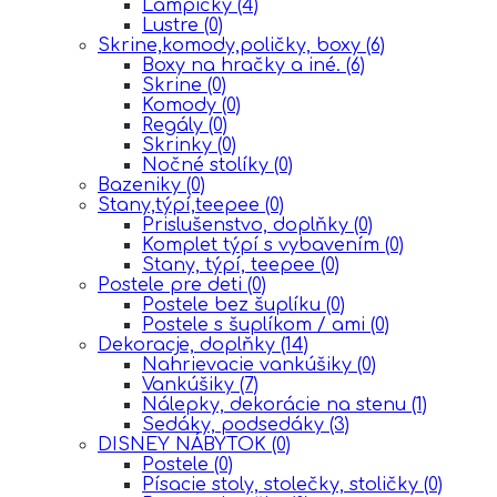
Lampičky
(4)
Lustre
(0)
Skrine,komody,poličky, boxy
(6)
Boxy na hračky a iné.
(6)
Skrine
(0)
Komody
(0)
Regály
(0)
Skrinky
(0)
Nočné stolíky
(0)
Bazeniky
(0)
Stany,týpí,teepee
(0)
Prislušenstvo, doplňky
(0)
Komplet týpí s vybavením
(0)
Stany, týpí, teepee
(0)
Postele pre deti
(0)
Postele bez šuplíku
(0)
Postele s šuplíkom / ami
(0)
Dekoracje, doplňky
(14)
Nahrievacie vankúšiky
(0)
Vankúšiky
(7)
Nálepky, dekorácie na stenu
(1)
Sedáky, podsedáky
(3)
DISNEY NÁBYTOK
(0)
Postele
(0)
Písacie stoly, stolečky, stoličky
(0)