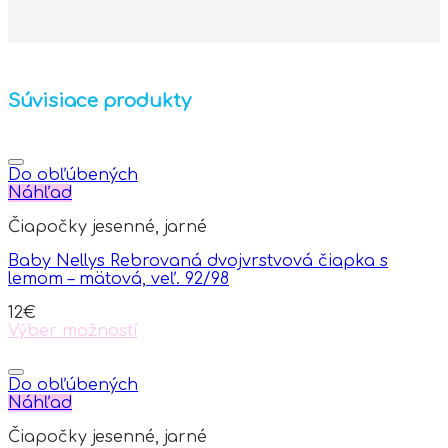
Súvisiace produkty
Do obľúbených
Náhľad
Čiapočky jesenné, jarné
Baby Nellys Rebrovaná dvojvrstvová čiapka s
lemom – mätová, veľ. 92/98
12
€
Výber možností
This
product
has
Do obľúbených
multiple
Náhľad
variants.
Čiapočky jesenné, jarné
The