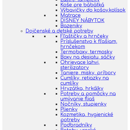
Koše pre bábätká
Výbavičky do košov,kolísok
Matrace
DISNEY NÁBYTOK
Bazeniky
Dojčenské a detské potreby
Fľaštičky a hrnčeky
Príslušenstvo k fľašiam,
hrnčekom
Termoboxy, termosky
Boxy na desiatu, sáčky
Ohrievace lahvi,
sterilizatory
Taniere, misky, príbory
Cumlíky, retiazky na
cumlíky
Hryzátka, hrkálky
Potreby a pomôcky na
umývanie fliaš
Nočníky, stupienky
Plienky
Kozmetika, hygienické
potreby
Podbradníky