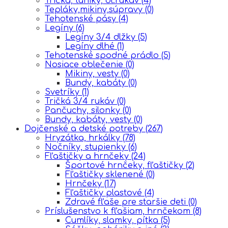
Tričká, tuniky, dl.rukáv
(4)
Tepláky,mikiny,súpravy
(0)
Tehotenské pásy
(4)
Legíny
(6)
Legíny 3/4 dlžky
(5)
Legíny dlhé
(1)
Tehotenské spodné prádlo
(5)
Nosiace oblečenie
(0)
Mikiny, vesty
(0)
Bundy, kabáty
(0)
Svetríky
(1)
Tričká 3/4 rukáv
(0)
Pančuchy, silonky
(0)
Bundy, kabáty, vesty
(0)
Dojčenské a detské potreby
(267)
Hryzátka, hrkálky
(78)
Nočníky, stupienky
(6)
Fľaštičky a hrnčeky
(24)
Športové hrnčeky, fľaštičky
(2)
Fľaštičky sklenené
(0)
Hrnčeky
(17)
Fľaštičky plastové
(4)
Zdravé fľaše pre staršie deti
(0)
Príslušenstvo k fľašiam, hrnčekom
(8)
Cumlíky, slamky, pítka
(5)