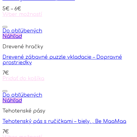
5
€
–
6
€
Výber možností
This
product
has
Do obľúbených
multiple
Náhľad
variants.
Drevené hračky
The
options
Drevené zábavné puzzle vkladacie – Dopravné
may
prostriedky
be
chosen
7
€
on
Pridať do košíka
the
product
page
Do obľúbených
Náhľad
Tehotenské pásy
Tehotenský pás s ručičkami – biely, , Be MaaMaa
7
€