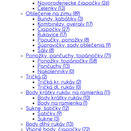
Novorodenecke čiapočky
(26)
Čelenky
(13)
Oblečenie na zimu
(89)
Bundy, kabátiky
(3)
Kombinézy, overaly
(17)
Čiapočky
(27)
Rukavice
(17)
Papučky, ponožky
(8)
Súpravičky, sady oblečenia
(9)
Šály
(8)
Ponožky, pančuchy, topánočky
(71)
Ponožky, topánočky
(58)
Pančuchy
(13)
Nakolenniky
(0)
Tričká
(2)
Tričká kr. rukáv
(2)
Tričká dl. rukáv
(0)
Body krátky rukáv, na ramienka
(11)
Body krátky rukáv
(10)
Body na ramienka
(1)
Sukne, šatičky
(12)
Šatičky
(9)
Sukne
(3)
Body dlhý rukáv
(13)
Vtipné body, čiapočky
(72)