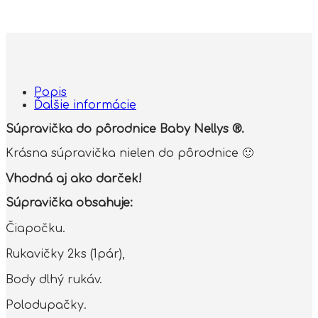
Popis
Ďalšie informácie
Súpravička do pôrodnice Baby Nellys ®.
Krásna súpravička nielen do pôrodnice 🙂
Vhodná aj ako darček!
Súpravička obsahuje:
Čiapočku.
Rukavičky 2ks (1pár),
Body dlhý rukáv.
Polodupačky.