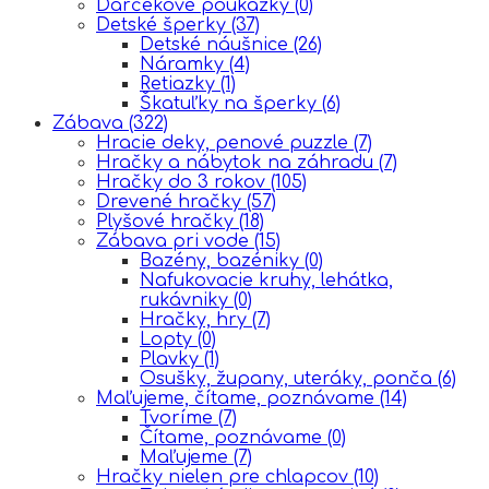
Darčekové poukážky
(0)
Detské šperky
(37)
Detské náušnice
(26)
Náramky
(4)
Retiazky
(1)
Škatuľky na šperky
(6)
Zábava
(322)
Hracie deky, penové puzzle
(7)
Hračky a nábytok na záhradu
(7)
Hračky do 3 rokov
(105)
Drevené hračky
(57)
Plyšové hračky
(18)
Zábava pri vode
(15)
Bazény, bazéniky
(0)
Nafukovacie kruhy, lehátka,
rukávniky
(0)
Hračky, hry
(7)
Lopty
(0)
Plavky
(1)
Osušky, župany, uteráky, ponča
(6)
Maľujeme, čítame, poznávame
(14)
Tvoríme
(7)
Čítame, poznávame
(0)
Maľujeme
(7)
Hračky nielen pre chlapcov
(10)