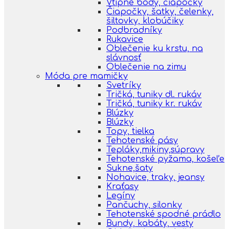
Vtipné body, čiapočky
Čiapočky, šatky, čelenky,
šiltovky, klobúčiky
Podbradníky
Rukavice
Oblečenie ku krstu, na
slávnosť
Oblečenie na zimu
Móda pre mamičky
Svetríky
Tričká, tuniky dl. rukáv
Tričká, tuniky kr. rukáv
Blúzky
Blúzky
Topy, tielka
Tehotenské pásy
Tepláky,mikiny,súpravy
Tehotenské pyžama, košeľe
Sukne,šaty
Nohavice, traky, jeansy
Kraťasy
Legíny
Pančuchy, silonky
Tehotenské spodné prádlo
Bundy, kabáty, vesty