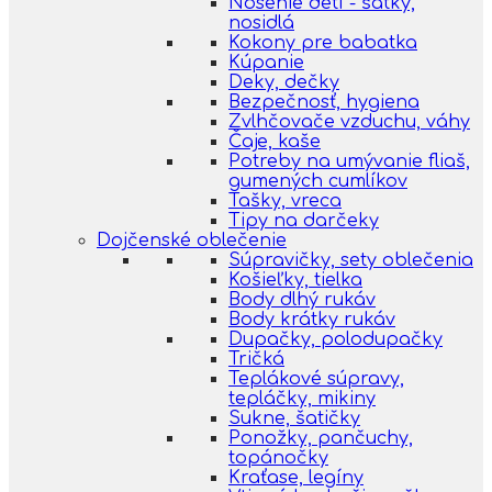
Nosenie detí - šatky,
nosidlá
Kokony pre babatka
Kúpanie
Deky, dečky
Bezpečnosť, hygiena
Zvlhčovače vzduchu, váhy
Čaje, kaše
Potreby na umývanie fliaš,
gumených cumlíkov
Tašky, vreca
Tipy na darčeky
Dojčenské oblečenie
Súpravičky, sety oblečenia
Košieľky, tielka
Body dlhý rukáv
Body krátky rukáv
Dupačky, polodupačky
Tričká
Teplákové súpravy,
tepláčky, mikiny
Sukne, šatičky
Ponožky, pančuchy,
topánočky
Kraťase, legíny