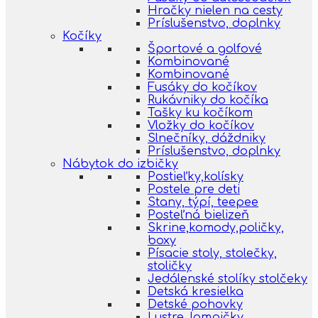
Hračky nielen na cesty
Príslušenstvo, doplnky
Kočíky
Športové a golfové
Kombinované
Kombinované
Fusáky do kočíkov
Rukávniky do kočíka
Tašky ku kočíkom
Vložky do kočíkov
Slnečníky, dáždniky
Príslušenstvo, doplnky
Nábytok do izbičky
Postieľky,kolísky
Postele pre deti
Stany, týpí, teepee
Posteľná bielizeň
Skrine,komody,poličky,
boxy
Písacie stoly, stolečky,
stoličky
Jedálenské stolíky stolčeky
Detská kresielka
Detské pohovky
Lustre, lampičky