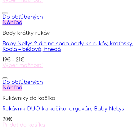
Výber možností
This
product
has
Do obľúbených
multiple
Náhľad
variants.
Body krátky rukáv
The
options
Baby Nellys 2-dielna sada body kr. rukáv, kraťasky,
may
Koala – béžová, hnedá
be
chosen
19
€
–
21
€
on
Výber možností
the
This
product
product
page
has
Do obľúbených
multiple
Náhľad
variants.
Rukávniky do kočíka
The
options
Rukávnik DUO ku kočíka, orgován, Baby Nellys
may
be
20
€
chosen
Pridať do košíka
on
the
product