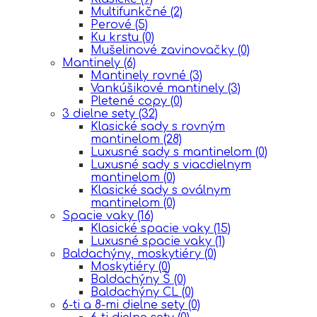
Multifunkčné
(2)
Perové
(5)
Ku krstu
(0)
Mušelinové zavinovačky
(0)
Mantinely
(6)
Mantinely rovné
(3)
Vankúšikové mantinely
(3)
Pletené copy
(0)
3 dielne sety
(32)
Klasické sady s rovným
mantinelom
(28)
Luxusné sady s mantinelom
(0)
Luxusné sady s viacdielnym
mantinelom
(0)
Klasické sady s oválnym
mantinelom
(0)
Spacie vaky
(16)
Klasické spacie vaky
(15)
Luxusné spacie vaky
(1)
Baldachýny, moskytiéry
(0)
Moskytiéry
(0)
Baldachýny Š
(0)
Baldachýny CL
(0)
6-ti a 8-mi dielne sety
(0)