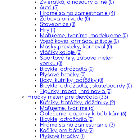
Zvieratká, dinosaury a iné
(0)
Autá
(5)
Hráme sa na zamestnanie
(4)
Zábava pri vode
(0)
Stavebnice
(0)
Hry
(1)
Maľujeme, tvoríme, modelujeme
(0)
Vojačikovia, armáda, pištole
(0)
Masky,prevleky, karneval
(0)
Vláčiky,koľaje
(0)
Športové hry, zábava nielen
vonku
(0)
Bicykle, odrážadlá
(0)
Plyšové hračky
(0)
Boxy, kufríky, batôžky
(0)
Bicykle, odrážadlá, , skateboardy
(0)
Figúrky, roboti, hrdinovia
(0)
Hračky nielen pre dievčatá
(33)
Kufríky, batôžky, dáždniky
(2)
Maľujeme, tvoríme
(5)
Oblečenie, doplnky k bábikám
(6)
Bicykle, odrážadla
(0)
Hráme sa na zamestnanie
(3)
Kočíky pre bábiky
(2)
Plyšové hračky
(1)