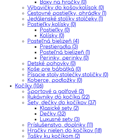
Boxy na hračky
(0)
Výbavičky do košov,kolísok
(0)
Cestovné postieľky, ohrádky
(1)
Jedálenské stolíky stolčeky
(1)
Postieľky,kolísky
(0)
Postieľky
(0)
Kolísky
(0)
Posteľná bielizeň
(4)
Prestieradla
(3)
Posteľná bielizeň
(1)
Perinky, perinky
(0)
Detské pohovky
(0)
Koše pre bábätká
(0)
Písacie stoly,stolečky,stoličky
(0)
Koberce, podložky
(0)
Kočíky
(106)
Športové a golfové
(2)
Rukávniky do kočíka
(22)
Sety, dečky do kočíkov
(37)
Klasické sety
(2)
Dečky
(32)
Luxusné sety
(3)
Príslušenstvo, doplnky
(11)
Hračky nielen do kočíkov
(18)
Tašky ku kočíkom
(2)