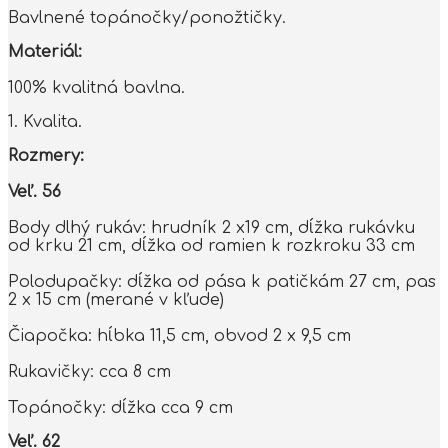
Bavlnené topánočky/ponožtičky.
Materiál:
100% kvalitná bavlna.
1. Kvalita.
Rozmery:
Veľ. 56
Body dlhý rukáv: hrudník 2 x19 cm, dĺžka rukávku
od krku 21 cm, dĺžka od ramien k rozkroku 33 cm
Polodupačky: dĺžka od pása k patičkám 27 cm, pas
2 x 15 cm (merané v kľude)
Čiapočka: hĺbka 11,5 cm, obvod 2 x 9,5 cm
Rukavičky: cca 8 cm
Topánočky: dĺžka cca 9 cm
Veľ. 62