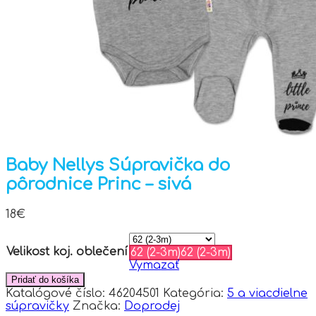
Baby Nellys Súpravička do
pôrodnice Princ – sivá
18
€
Velikost koj. oblečení
62 (2-3m)
62 (2-3m)
Vymazať
Pridať do košíka
Katalógové číslo:
46204501
Kategória:
5 a viacdielne
súpravičky
Značka:
Doprodej