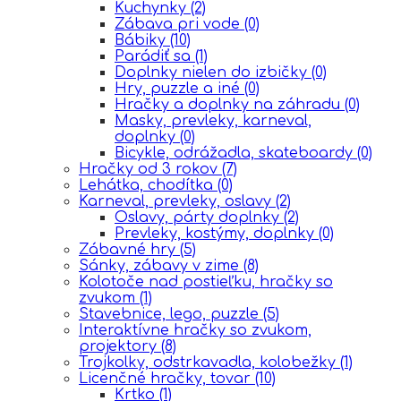
Kuchynky
(2)
Zábava pri vode
(0)
Bábiky
(10)
Parádiť sa
(1)
Doplnky nielen do izbičky
(0)
Hry, puzzle a iné
(0)
Hračky a doplnky na záhradu
(0)
Masky, prevleky, karneval,
doplnky
(0)
Bicykle, odrážadla, skateboardy
(0)
Hračky od 3 rokov
(7)
Lehátka, chodítka
(0)
Karneval, prevleky, oslavy
(2)
Oslavy, párty doplnky
(2)
Prevleky, kostýmy, doplnky
(0)
Zábavné hry
(5)
Sánky, zábavy v zime
(8)
Kolotoče nad postieľku, hračky so
zvukom
(1)
Stavebnice, lego, puzzle
(5)
Interaktívne hračky so zvukom,
projektory
(8)
Trojkolky, odstrkavadla, kolobežky
(1)
Licenčné hračky, tovar
(10)
Krtko
(1)