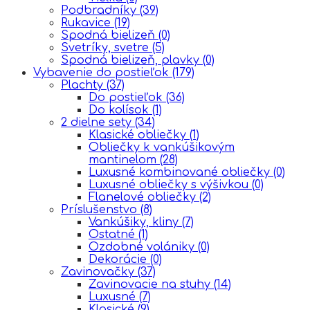
Podbradníky
(39)
Rukavice
(19)
Spodná bielizeň
(0)
Svetríky, svetre
(5)
Spodná bielizeň, plavky
(0)
Vybavenie do postieľok
(179)
Plachty
(37)
Do postieľok
(36)
Do kolísok
(1)
2 dielne sety
(34)
Klasické obliečky
(1)
Obliečky k vankúšikovým
mantinelom
(28)
Luxusné kombinované obliečky
(0)
Luxusné obliečky s výšivkou
(0)
Flanelové obliečky
(2)
Príslušenstvo
(8)
Vankúšiky, kliny
(7)
Ostatné
(1)
Ozdobné volániky
(0)
Dekorácie
(0)
Zavinovačky
(37)
Zavinovacie na stuhy
(14)
Luxusné
(7)
Klasické
(9)