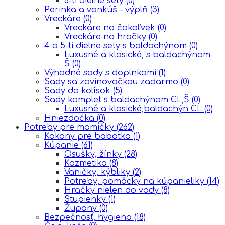
6-ti dielne sety
(0)
Perinka a vankúš – výplň
(3)
Vreckáre
(0)
Vreckáre na čokoľvek
(0)
Vreckáre na hračky
(0)
4 a 5-ti dielne sety s baldachýnom
(0)
Luxusné a klasické, s baldachýnom
Š
(0)
Výhodné sady s doplnkami
(1)
Sady sa zavinovačkou zadarmo
(0)
Sady do kolísok
(5)
Sady komplet s baldachýnom CL,Š
(0)
Luxusné a klasické,baldachýn CL
(0)
Hniezdočka
(0)
Potreby pre mamičky
(262)
Kokony pre babatka
(1)
Kúpanie
(61)
Osušky, žínky
(28)
Kozmetika
(8)
Vaničky, kýbliky
(2)
Potreby, pomôcky na kúpanieliky
(14)
Hračky nielen do vody
(8)
Stupienky
(1)
Župany
(0)
Bezpečnosť, hygiena
(18)