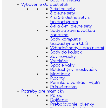
Batohy, vrecká
Vybavenie do postieľok
2 dielne sety
3 dielne sety
4 a 5-ti dielne sety s
baldachýnom
6-ti a 8-mi dielne sety
Sady sa zavinovačkou
zadarmo
Sady komplet s
baldachýnom CL,Š
Výhodné sady s doplnkami
Sady do kolísok
Zavinovačky
Vreckáre
Spacie vaky
Baldachýny, moskytiéry
Mantinely
Plachty
Perinka a vankúš - výplň
Príslušenstvo
Potreby pre mamičky
Pôrod
Dojčenie
Prebaľovanie, plienky