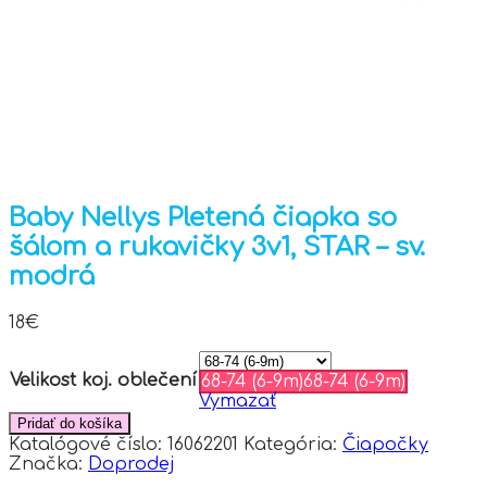
Baby Nellys Pletená čiapka so
šálom a rukavičky 3v1, STAR – sv.
modrá
18
€
Velikost koj. oblečení
68-74 (6-9m)
68-74 (6-9m)
Vymazať
Pridať do košíka
Katalógové číslo:
16062201
Kategória:
Čiapočky
Značka:
Doprodej