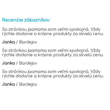
This
the
product
product
has
page
multiple
variants.
Recenzie zákazníkov
The
options
So stránkou jaamama som veľmi spokojná. Vždy
may
rýchle dodanie a krásne produkty za skvelú cenu.
be
chosen
Janka
/
Bardejov
on
the
So stránkou jaamama som veľmi spokojná. Vždy
product
rýchle dodanie a krásne produkty za skvelú cenu.
page
Janka
/
Bardejov
So stránkou jaamama som veľmi spokojná. Vždy
rýchle dodanie a krásne produkty za skvelú cenu.
Janka
/
Bardejov