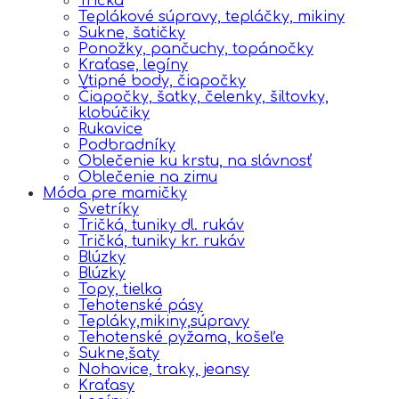
Tričká
Teplákové súpravy, tepláčky, mikiny
Sukne, šatičky
Ponožky, pančuchy, topánočky
Kraťase, legíny
Vtipné body, čiapočky
Čiapočky, šatky, čelenky, šiltovky,
klobúčiky
Rukavice
Podbradníky
Oblečenie ku krstu, na slávnosť
Oblečenie na zimu
Móda pre mamičky
Svetríky
Tričká, tuniky dl. rukáv
Tričká, tuniky kr. rukáv
Blúzky
Blúzky
Topy, tielka
Tehotenské pásy
Tepláky,mikiny,súpravy
Tehotenské pyžama, košeľe
Sukne,šaty
Nohavice, traky, jeansy
Kraťasy