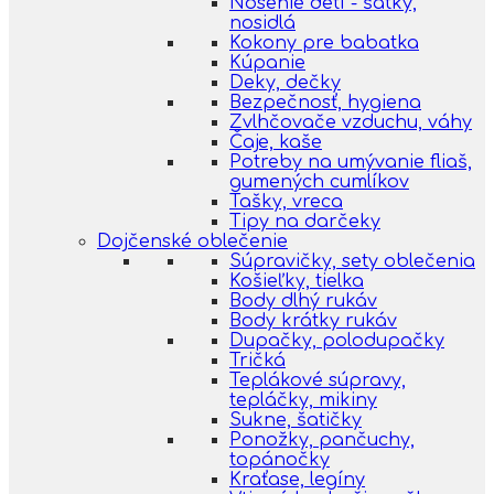
Nosenie detí - šatky,
nosidlá
Kokony pre babatka
Kúpanie
Deky, dečky
Bezpečnosť, hygiena
Zvlhčovače vzduchu, váhy
Čaje, kaše
Potreby na umývanie fliaš,
gumených cumlíkov
Tašky, vreca
Tipy na darčeky
Dojčenské oblečenie
Súpravičky, sety oblečenia
Košieľky, tielka
Body dlhý rukáv
Body krátky rukáv
Dupačky, polodupačky
Tričká
Teplákové súpravy,
tepláčky, mikiny
Sukne, šatičky
Ponožky, pančuchy,
topánočky
Kraťase, legíny