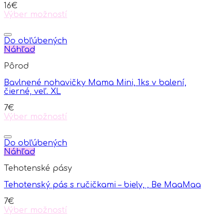
16
€
Výber možností
This
product
has
Do obľúbených
multiple
Náhľad
variants.
Pôrod
The
options
Bavlnené nohavičky Mama Mini, 1ks v balení,
may
čierné, veľ. XL
be
chosen
7
€
on
Výber možností
the
This
product
product
page
has
Do obľúbených
multiple
Náhľad
variants.
Tehotenské pásy
The
options
Tehotenský pás s ručičkami – biely, , Be MaaMaa
may
be
7
€
chosen
Výber možností
on