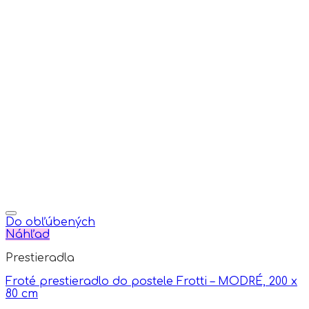
product
has
multiple
variants.
The
options
may
be
chosen
on
the
product
page
Do obľúbených
Náhľad
Prestieradla
Froté prestieradlo do postele Frotti – MODRÉ, 200 x
80 cm