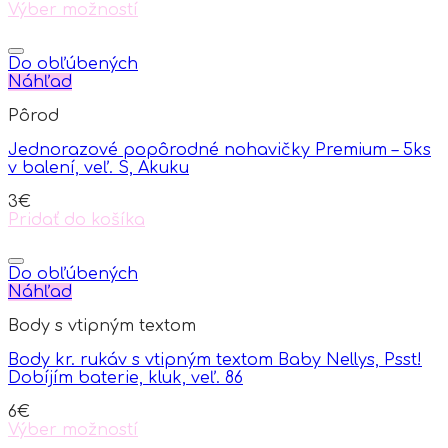
Výber možností
This
product
has
Do obľúbených
multiple
Náhľad
variants.
Pôrod
The
options
Jednorazové popôrodné nohavičky Premium – 5ks
may
v balení, veľ. S, Akuku
be
chosen
3
€
on
Pridať do košíka
the
product
page
Do obľúbených
Náhľad
Body s vtipným textom
Body kr. rukáv s vtipným textom Baby Nellys, Psst!
Dobíjím baterie, kluk, veľ. 86
6
€
Výber možností
This