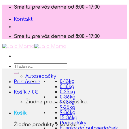
Skip
Sme tu pre vás denne od 8:00 - 17:00
to
content
Kontakt
Sme tu pre vás denne od 8:00 - 17:00
Hľadať:
Autosedačky
0-13kg
Prihlásenie
0-18kg
0-25kg
Košík /
0
€
0-36kg
Žiadne produkty v košíku.
9-18kg
9-25kg
9-36kg
Košík
15-36kg
Podsedáky
Žiadne produkty v košíku.
Fusaky do autosedačiek