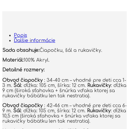
Popis
Ďalšie informácie
Sada obsahuje:
Čiapočku, šál a rukavičky.
Materiál:
100% Akryl.
Detailné rozmery:
Obvod čiapočky
: 34-40 cm – vhodné pre deti cca 1-
3 m.
Šál
: dĺžka: 105 cm, šírka: 12 cm.
Rukavičky
: dĺžka
9 cm (široká sťahovka + šnúrka vďaka ktorej sa
rukavičky bábätku len tak nestratia).
Obvod čiapočky
: 42-46 cm – vhodné pre deti cca 6-
9 m.
Šál
: dĺžka: 105 cm, šírka: 12 cm.
Rukavičky
: dĺžka
10,5 cm (široká sťahovka + šnúrka vďaka ktorej sa
rukavičky bábätku len tak nestratia).