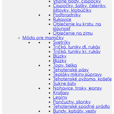
Vtipné body, čiapočky
Čiapočky, šatky, čelenky,
šiltovky, klobúčiky
Podbradníky
Rukavice
Oblečenie ku krstu, na
slávnosť
Oblečenie na zimu
Móda pre mamičky
Svetríky
Tričká, tuniky dl. rukáv
Tričká, tuniky kr. rukáv
Blúzky
Blúzky
Topy, tielka
Tehotenské pásy
Tepláky,mikiny,súpravy
Tehotenské pyžama, košeľe
Sukne,šaty
Nohavice, traky, jeansy
Kraťasy
Legíny
Pančuchy, silonky
Tehotenské spodné prádlo
Bundy, kabáty, vesty