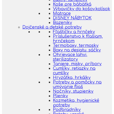
Koše pre bábätká
Výbavičky do košov,kolísok
Matrace
DISNEY NÁBYTOK
Bazeniky
Dojčenské a detské potreby
Fľaštičky a hrnčeky
Príslušenstvo k fľašiam,
hrnčekom
Termoboxy, termosky
Boxy na desiatu, sáčky
Ohrievace lahvi,
sterilizatory
Taniere, misky, príbory
Cumlíky, retiazky na
cumlíky
Hryzátka, hrkálky
Potreby a pomôcky na
umývanie fliaš
Nočníky, stupienky
Plienky
Kozmetika, hygienické
potreby
Podbradníky