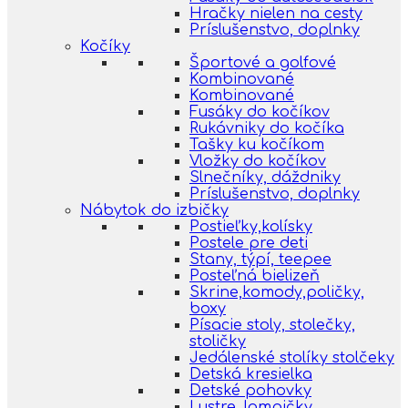
Hračky nielen na cesty
Príslušenstvo, doplnky
Kočíky
Športové a golfové
Kombinované
Kombinované
Fusáky do kočíkov
Rukávniky do kočíka
Tašky ku kočíkom
Vložky do kočíkov
Slnečníky, dáždniky
Príslušenstvo, doplnky
Nábytok do izbičky
Postieľky,kolísky
Postele pre deti
Stany, týpí, teepee
Posteľná bielizeň
Skrine,komody,poličky,
boxy
Písacie stoly, stolečky,
stoličky
Jedálenské stolíky stolčeky
Detská kresielka
Detské pohovky
Lustre, lampičky