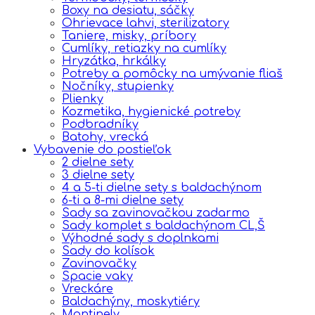
Boxy na desiatu, sáčky
Ohrievace lahvi, sterilizatory
Taniere, misky, príbory
Cumlíky, retiazky na cumlíky
Hryzátka, hrkálky
Potreby a pomôcky na umývanie fliaš
Nočníky, stupienky
Plienky
Kozmetika, hygienické potreby
Podbradníky
Batohy, vrecká
Vybavenie do postieľok
2 dielne sety
3 dielne sety
4 a 5-ti dielne sety s baldachýnom
6-ti a 8-mi dielne sety
Sady sa zavinovačkou zadarmo
Sady komplet s baldachýnom CL,Š
Výhodné sady s doplnkami
Sady do kolísok
Zavinovačky
Spacie vaky
Vreckáre
Baldachýny, moskytiéry
Mantinely