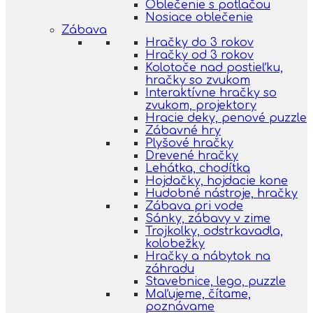
Oblečenie s potlačou
Nosiace oblečenie
Zábava
Hračky do 3 rokov
Hračky od 3 rokov
Kolotoče nad postieľku,
hračky so zvukom
Interaktívne hračky so
zvukom, projektory
Hracie deky, penové puzzle
Zábavné hry
Plyšové hračky
Drevené hračky
Lehátka, chodítka
Hojdačky, hojdacie kone
Hudobné nástroje, hračky
Zábava pri vode
Sánky, zábavy v zime
Trojkolky, odstrkavadla,
kolobežky
Hračky a nábytok na
záhradu
Stavebnice, lego, puzzle
Maľujeme, čítame,
poznávame