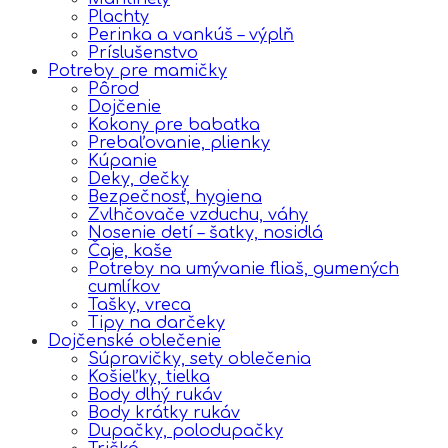
Plachty
Perinka a vankúš – výplň
Príslušenstvo
Potreby pre mamičky
Pôrod
Dojčenie
Kokony pre babatka
Prebaľovanie, plienky
Kúpanie
Deky, dečky
Bezpečnosť, hygiena
Zvlhčovače vzduchu, váhy
Nosenie detí – šatky, nosidlá
Čaje, kaše
Potreby na umývanie fliaš, gumených
cumlíkov
Tašky, vreca
Tipy na darčeky
Dojčenské oblečenie
Súpravičky, sety oblečenia
Košieľky, tielka
Body dlhý rukáv
Body krátky rukáv
Dupačky, polodupačky