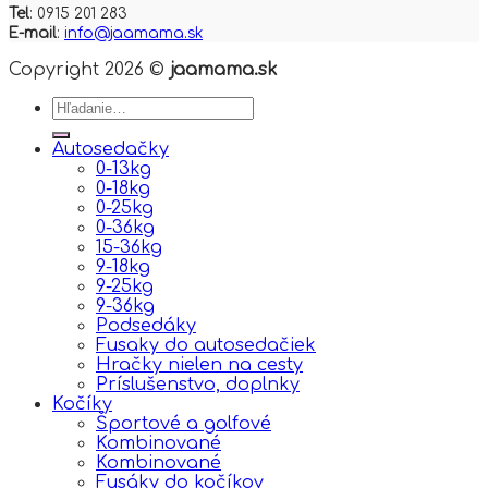
Tel
: 0915 201 283
E-mail
:
info@jaamama.sk
Copyright 2026 ©
jaamama.sk
Hľadať:
Autosedačky
0-13kg
0-18kg
0-25kg
0-36kg
15-36kg
9-18kg
9-25kg
9-36kg
Podsedáky
Fusaky do autosedačiek
Hračky nielen na cesty
Príslušenstvo, doplnky
Kočíky
Športové a golfové
Kombinované
Kombinované
Fusáky do kočíkov