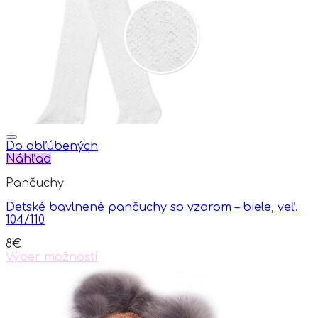
Do obľúbených
Náhľad
Pančuchy
Detské bavlnené pančuchy so vzorom – biele, veľ.
104/110
8
€
Výber možností
This
product
has
multiple