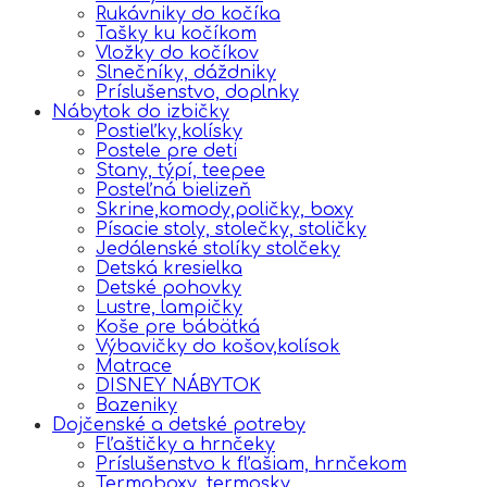
Rukávniky do kočíka
Tašky ku kočíkom
Vložky do kočíkov
Slnečníky, dáždniky
Príslušenstvo, doplnky
Nábytok do izbičky
Postieľky,kolísky
Postele pre deti
Stany, týpí, teepee
Posteľná bielizeň
Skrine,komody,poličky, boxy
Písacie stoly, stolečky, stoličky
Jedálenské stolíky stolčeky
Detská kresielka
Detské pohovky
Lustre, lampičky
Koše pre bábätká
Výbavičky do košov,kolísok
Matrace
DISNEY NÁBYTOK
Bazeniky
Dojčenské a detské potreby
Fľaštičky a hrnčeky
Príslušenstvo k fľašiam, hrnčekom
Termoboxy, termosky