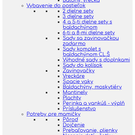
Batohy, vrecká
Vybavenie do postieľok
2 dielne sety
3 dielne sety
4 a 5-ti dielne sety s
baldachýnom
6-ti a 8-mi dielne sety
Sady sa zavinovačkou
zadarmo
Sady komplet s
baldachýnom CL,Š
Výhodné sady s doplnkami
Sady do kolísok
Zavinovačky
Vreckáre
Spacie vaky
Baldachýny, moskytiéry
Mantinely
Plachty
Perinka a vankúš - výplň
Príslušenstvo
Potreby pre mamičky
Pôrod
Dojčenie
Prebaľovanie, plienky