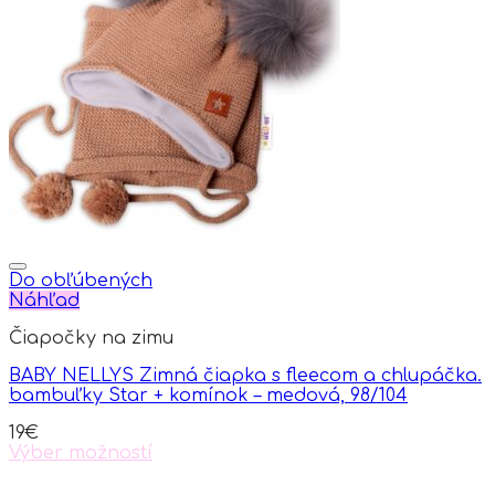
variants.
The
options
may
be
chosen
on
the
product
page
Do obľúbených
Náhľad
Čiapočky na zimu
BABY NELLYS Zimná čiapka s fleecom a chlupáčka.
bambuľky Star + komínok – medová, 98/104
19
€
Výber možností
This
product