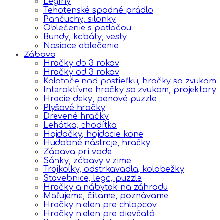
Legíny
Tehotenské spodné prádlo
Pančuchy, silonky
Oblečenie s potlačou
Bundy, kabáty, vesty
Nosiace oblečenie
Zábava
Hračky do 3 rokov
Hračky od 3 rokov
Kolotoče nad postieľku, hračky so zvukom
Interaktívne hračky so zvukom, projektory
Hracie deky, penové puzzle
Plyšové hračky
Drevené hračky
Lehátka, chodítka
Hojdačky, hojdacie kone
Hudobné nástroje, hračky
Zábava pri vode
Sánky, zábavy v zime
Trojkolky, odstrkavadla, kolobežky
Stavebnice, lego, puzzle
Hračky a nábytok na záhradu
Maľujeme, čítame, poznávame
Hračky nielen pre chlapcov
Hračky nielen pre dievčatá