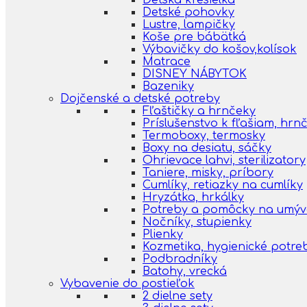
Detská kresielka
Detské pohovky
Lustre, lampičky
Koše pre bábätká
Výbavičky do košov,kolísok
Matrace
DISNEY NÁBYTOK
Bazeniky
Dojčenské a detské potreby
Fľaštičky a hrnčeky
Príslušenstvo k fľašiam, hr
Termoboxy, termosky
Boxy na desiatu, sáčky
Ohrievace lahvi, sterilizatory
Taniere, misky, príbory
Cumlíky, retiazky na cumlíky
Hryzátka, hrkálky
Potreby a pomôcky na umýva
Nočníky, stupienky
Plienky
Kozmetika, hygienické potre
Podbradníky
Batohy, vrecká
Vybavenie do postieľok
2 dielne sety