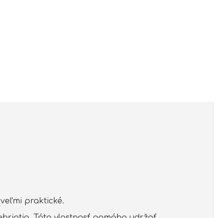
veľmi praktické.
rehriatia. Táto vlastnosť pomáha udržať