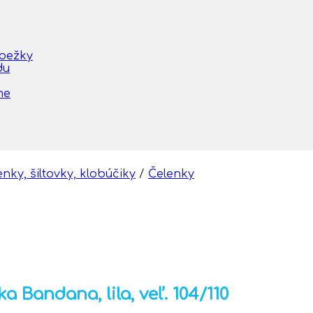
obežky
du
me
nky, šiltovky, klobúčiky
/
Čelenky
 Bandana, lila, veľ. 104/110