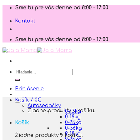
Skip
Sme tu pre vás denne od 8:00 - 17:00
to
content
Kontakt
Sme tu pre vás denne od 8:00 - 17:00
Hľadať:
Prihlásenie
Košík /
0
€
Autosedačky
Žiadne produkty v košíku.
0-13kg
0-18kg
0-25kg
Košík
0-36kg
9-18kg
Žiadne produkty v košíku.
9-25kg