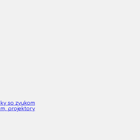
čky so zvukom
om, projektory