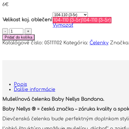
6
€
Velikost koj. oblečení
104-110 (3-5r)
104-110 (3-5r)
Vymazať
množstvo
Baby
Pridať do košíka
Nellys
Katalógové číslo:
05111102
Kategória:
Čelenky
Značka
Ľahká
mušelínová
čelenka
Bandana,
lila,
veľ.
104/110
Popis
Ďalšie informácie
Mušelínová čelenka Baby Nellys Bandana.
Baby Nellys ® = česká značka – záruka kvality a spok
Dievčenská čelenka bude perfektným doplnkom stylin
Ľahká štruktúra umožňuje mušelínu „dýchať“ a zaisťuj