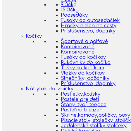
9-36kg
15-36kg
Podsedáky
Fusaky do autosedačiek
Hračky nielen na cesty
Príslušenstvo, doplnky
Kočíky
Športové a golfové
Kombinované
Kombinované
Fusáky do kočíkov
Rukávniky do kočíka
Tašky ku kočíkom
Vložky do kočíkov
Slnečníky, dáždniky
Príslušenstvo, doplnky
Nábytok do izbičky
Postieľky,kolísky
Postele pre deti
Stany, týpí, teepee
Posteľná bielizeň
Skrine,komody,poličky, boxy
Písacie stoly, stolečky, stolič
Jedálenské stolíky stolčeky