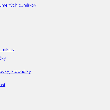
gumených cumlíkov
 mikiny
čky
tovky, klobúčiky
osť