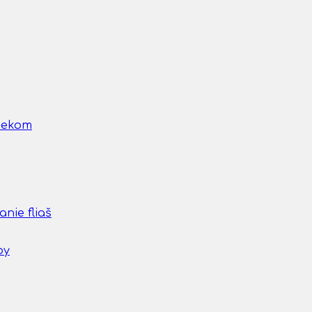
nčekom
nie fliaš
by