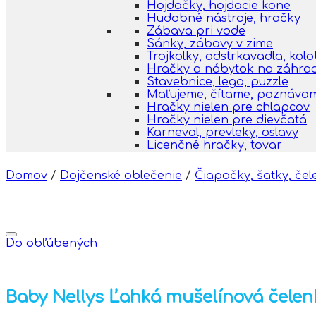
Hojdačky, hojdacie kone
Hudobné nástroje, hračky
Zábava pri vode
Sánky, zábavy v zime
Trojkolky, odstrkavadla, kol
Hračky a nábytok na záhra
Stavebnice, lego, puzzle
Maľujeme, čítame, poznáva
Hračky nielen pre chlapcov
Hračky nielen pre dievčatá
Karneval, prevleky, oslavy
Licenčné hračky, tovar
Domov
/
Dojčenské oblečenie
/
Čiapočky, šatky, čele
Do obľúbených
Baby Nellys Ľahká mušelínová čelenka