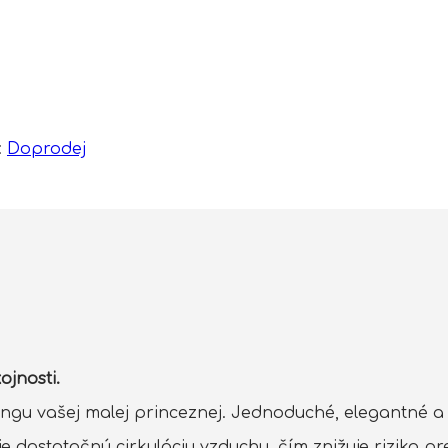
:
Doprodej
ojnosti.
gu vašej malej princeznej. Jednoduché, elegantné a 
e dostatočnú cirkuláciu vzduchu, čím znižuje riziko p