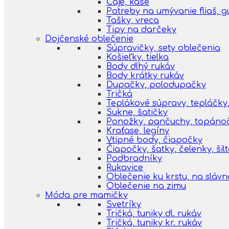
Čaje, kaše
Potreby na umývanie fliaš, 
Tašky, vreca
Tipy na darčeky
Dojčenské oblečenie
Súpravičky, sety oblečenia
Košieľky, tielka
Body dlhý rukáv
Body krátky rukáv
Dupačky, polodupačky
Tričká
Teplákové súpravy, tepláčky,
Sukne, šatičky
Ponožky, pančuchy, topáno
Kraťase, legíny
Vtipné body, čiapočky
Čiapočky, šatky, čelenky, šil
Podbradníky
Rukavice
Oblečenie ku krstu, na slávn
Oblečenie na zimu
Móda pre mamičky
Svetríky
Tričká, tuniky dl. rukáv
Tričká, tuniky kr. rukáv