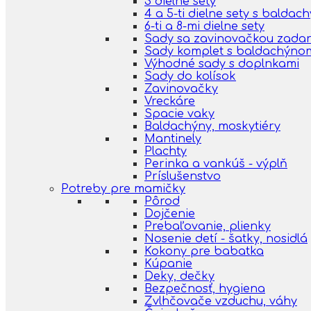
3 dielne sety
4 a 5-ti dielne sety s balda
6-ti a 8-mi dielne sety
Sady sa zavinovačkou zada
Sady komplet s baldachýno
Výhodné sady s doplnkami
Sady do kolísok
Zavinovačky
Vreckáre
Spacie vaky
Baldachýny, moskytiéry
Mantinely
Plachty
Perinka a vankúš - výplň
Príslušenstvo
Potreby pre mamičky
Pôrod
Dojčenie
Prebaľovanie, plienky
Nosenie detí - šatky, nosidlá
Kokony pre babatka
Kúpanie
Deky, dečky
Bezpečnosť, hygiena
Zvlhčovače vzduchu, váhy