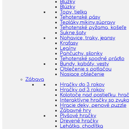
Blúzky
Blúzky
Topy, tielka
Tehotenské pásy
Tepláky,mikiny,súpravy
Tehotenské pyžama, košeľe
Sukne,šaty
Nohavice, traky, jeansy
Kraťasy
Legíny
Pančuchy, silonky
Tehotenské spodné prádlo
Bundy, kabáty, vesty
Oblečenie s potlačou
Nosiace oblečenie
Zábava
Hračky do 3 rokov
Hračky od 3 rokov
Kolotoče nad postieľku, hra
Interaktívne hračky so zvuk
Hracie deky, penové puzzle
Zábavné hry
Plyšové hračky
Drevené hračky
Lehátka, chodítka