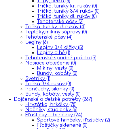
Topy, tielka
(6)
Tričká, tuniky kr. rukáv
(0)
Tričká, tuniky 3/4 rukáv
(0)
Tričká, tuniky dl. rukáv
(0)
Tehotenské pásy
(2)
Tričká, tuniky, dl.rukáv
(4)
Tepláky,mikiny,súpravy
(0)
Tehotenské pásy
(4)
Legíny
(6)
Legíny 3/4 dlžky
(5)
Legíny dlhé
(1)
Tehotenské spodné prádlo
(5)
Nosiace oblečenie
(0)
Mikiny, vesty
(0)
Bundy, kabáty
(0)
Svetríky
(1)
Tričká 3/4 rukáv
(0)
Pančuchy, silonky
(0)
Bundy, kabáty, vesty
(0)
Dojčenské a detské potreby
(267)
Hryzátka, hrkálky
(78)
Nočníky, stupienky
(6)
Fľaštičky a hrnčeky
(24)
Športové hrnčeky, fľaštičky
(2)
Fľaštičky sklenené
(0)