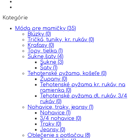
Kategórie
Móda pre mamičky
(35)
Blúzky
(0)
Tričká, tuniky, kr. rukáv
(0)
Kraťasy
(0)
Topy, tielka
(1)
Sukne,šaty
(4)
Sukne
(3)
Šaty
(1)
Tehotenské pyžama, košeľe
(0)
Župany
(0)
Tehotenské pyžama kr. rukáv, na
ramienka
(0)
Tehotenské pyžama dl. rukáv, 3/4
rukáv
(0)
Nohavice, traky, jeansy
(1)
Nohavice
(1)
3/4 nohavice
(0)
Traky
(0)
Jeansy
(0)
Oblečenie s potlačou
(8)