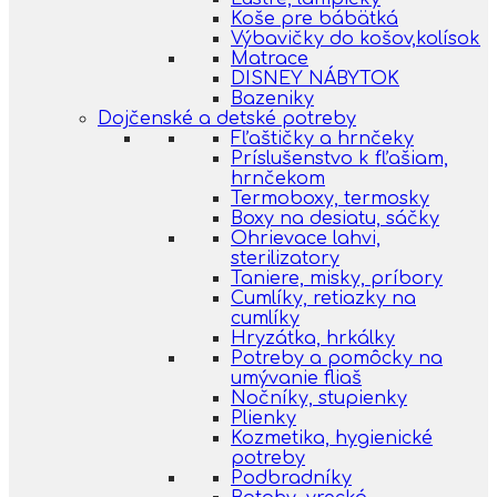
Koše pre bábätká
Výbavičky do košov,kolísok
Matrace
DISNEY NÁBYTOK
Bazeniky
Dojčenské a detské potreby
Fľaštičky a hrnčeky
Príslušenstvo k fľašiam,
hrnčekom
Termoboxy, termosky
Boxy na desiatu, sáčky
Ohrievace lahvi,
sterilizatory
Taniere, misky, príbory
Cumlíky, retiazky na
cumlíky
Hryzátka, hrkálky
Potreby a pomôcky na
umývanie fliaš
Nočníky, stupienky
Plienky
Kozmetika, hygienické
potreby
Podbradníky