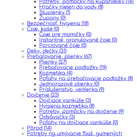
Potreby, pomôcky na kúpanieliky
(14)
Hračky nielen do vody
(8)
Stupienky
(1)
Župany
(0)
Bezpečnosť, hygiena
(18)
Čaje, kaše
(0)
Čaje pre mamičky
(0)
Instantné, granulované čaje
(0)
Porciované čaje
(0)
Deky, dečky
(31)
Prebaľovanie, plienky
(67)
Plienky
(27)
Prebaľovacie podložky
(19)
Kozmetika
(4)
Poťahy na prebaľovacie podložky
(8)
Jednorazové plienky
(0)
Príslušenstvo, vedierka
(9)
Dojčenie
(23)
Dojčiace vankúše
(3)
Hygiena kozmetika
(8)
Potreby, pomôcky na dojčenie
(9)
Odsávačky
(3)
Poťahy na dojčiace vankúše
(0)
Pôrod
(14)
Potreby na umývanie fliaš, gumených