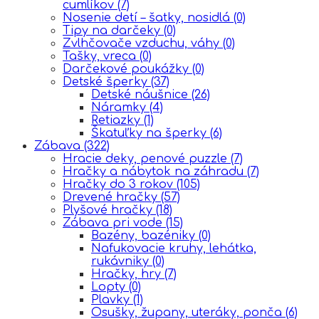
cumlíkov
(7)
Nosenie detí – šatky, nosidlá
(0)
Tipy na darčeky
(0)
Zvlhčovače vzduchu, váhy
(0)
Tašky, vreca
(0)
Darčekové poukážky
(0)
Detské šperky
(37)
Detské náušnice
(26)
Náramky
(4)
Retiazky
(1)
Škatuľky na šperky
(6)
Zábava
(322)
Hracie deky, penové puzzle
(7)
Hračky a nábytok na záhradu
(7)
Hračky do 3 rokov
(105)
Drevené hračky
(57)
Plyšové hračky
(18)
Zábava pri vode
(15)
Bazény, bazéniky
(0)
Nafukovacie kruhy, lehátka,
rukávniky
(0)
Hračky, hry
(7)
Lopty
(0)
Plavky
(1)
Osušky, župany, uteráky, ponča
(6)