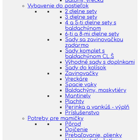
Batohy, vrecká
Vybavenie do postieľok
2 dielne sety
3 dielne sety
4 a 5-ti dielne sety s
baldachýnom
6-ti a 8-mi dielne sety
Sady sa zavinovačkou
zadarmo
Sady komplet s
baldachýnom CL,Š
Výhodné sady s doplnkami
Sady do kolísok
Zavinovačky
Vreckáre
Spacie vaky
Baldachýny, moskytiéry
Mantinely
Plachty
Perinka a vankúš - výplň
Príslušenstvo
Potreby pre mamičky
Pôrod
Dojčenie
Prebaľovanie, plienky