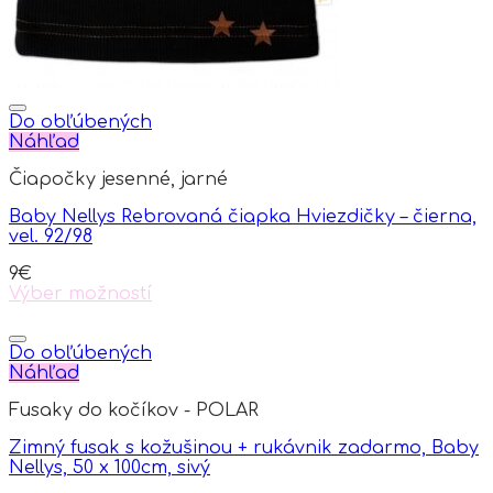
product
page
Do obľúbených
Náhľad
Čiapočky jesenné, jarné
Baby Nellys Rebrovaná čiapka Hviezdičky – čierna,
vel. 92/98
9
€
Výber možností
This
product
has
Do obľúbených
multiple
Náhľad
variants.
Fusaky do kočíkov - POLAR
The
options
Zimný fusak s kožušinou + rukávnik zadarmo, Baby
may
Nellys, 50 x 100cm, sivý
be
chosen