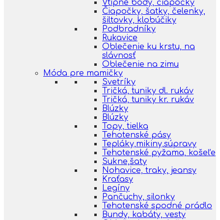
Vtipné body, čiapočky
Čiapočky, šatky, čelenky,
šiltovky, klobúčiky
Podbradníky
Rukavice
Oblečenie ku krstu, na
slávnosť
Oblečenie na zimu
Móda pre mamičky
Svetríky
Tričká, tuniky dl. rukáv
Tričká, tuniky kr. rukáv
Blúzky
Blúzky
Topy, tielka
Tehotenské pásy
Tepláky,mikiny,súpravy
Tehotenské pyžama, košeľe
Sukne,šaty
Nohavice, traky, jeansy
Kraťasy
Legíny
Pančuchy, silonky
Tehotenské spodné prádlo
Bundy, kabáty, vesty