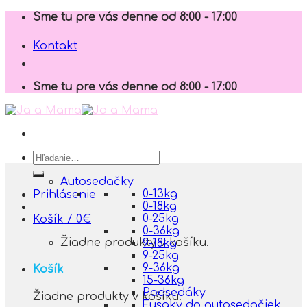
Skip
Sme tu pre vás denne od 8:00 - 17:00
to
content
Kontakt
Sme tu pre vás denne od 8:00 - 17:00
Hľadať:
Autosedačky
0-13kg
Prihlásenie
0-18kg
0-25kg
Košík /
0
€
0-36kg
Žiadne produkty v košíku.
9-18kg
9-25kg
9-36kg
Košík
15-36kg
Podsedáky
Žiadne produkty v košíku.
Fusaky do autosedačiek