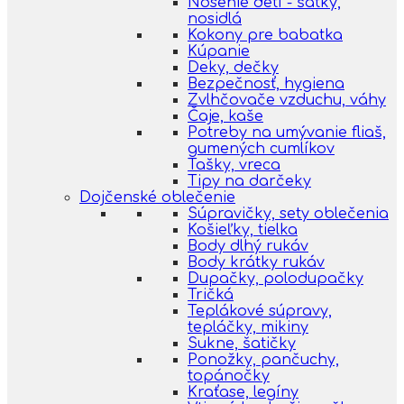
Nosenie detí - šatky,
nosidlá
Kokony pre babatka
Kúpanie
Deky, dečky
Bezpečnosť, hygiena
Zvlhčovače vzduchu, váhy
Čaje, kaše
Potreby na umývanie fliaš,
gumených cumlíkov
Tašky, vreca
Tipy na darčeky
Dojčenské oblečenie
Súpravičky, sety oblečenia
Košieľky, tielka
Body dlhý rukáv
Body krátky rukáv
Dupačky, polodupačky
Tričká
Teplákové súpravy,
tepláčky, mikiny
Sukne, šatičky
Ponožky, pančuchy,
topánočky
Kraťase, legíny