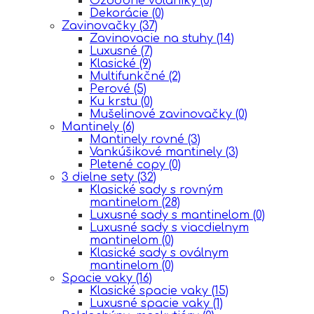
Ozdobné volániky
(0)
Dekorácie
(0)
Zavinovačky
(37)
Zavinovacie na stuhy
(14)
Luxusné
(7)
Klasické
(9)
Multifunkčné
(2)
Perové
(5)
Ku krstu
(0)
Mušelinové zavinovačky
(0)
Mantinely
(6)
Mantinely rovné
(3)
Vankúšikové mantinely
(3)
Pletené copy
(0)
3 dielne sety
(32)
Klasické sady s rovným
mantinelom
(28)
Luxusné sady s mantinelom
(0)
Luxusné sady s viacdielnym
mantinelom
(0)
Klasické sady s oválnym
mantinelom
(0)
Spacie vaky
(16)
Klasické spacie vaky
(15)
Luxusné spacie vaky
(1)