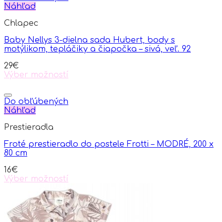
Náhľad
Chlapec
Baby Nellys 3-dielna sada Hubert, body s
motýlikom, tepláčiky a čiapočka – sivá, veľ. 92
29
€
Výber možností
This
product
has
Do obľúbených
multiple
Náhľad
variants.
Prestieradla
The
options
Froté prestieradlo do postele Frotti – MODRÉ, 200 x
may
80 cm
be
chosen
16
€
on
Výber možností
the
This
product
product
page
has
multiple