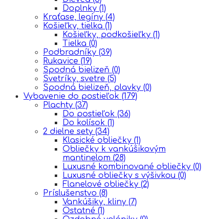
Doplnky
(1)
Kraťase, legíny
(4)
Košieľky, tielka
(1)
Košieľky, podkošieľky
(1)
Tielka
(0)
Podbradníky
(39)
Rukavice
(19)
Spodná bielizeň
(0)
Svetríky, svetre
(5)
Spodná bielizeň, plavky
(0)
Vybavenie do postieľok
(179)
Plachty
(37)
Do postieľok
(36)
Do kolísok
(1)
2 dielne sety
(34)
Klasické obliečky
(1)
Obliečky k vankúšikovým
mantinelom
(28)
Luxusné kombinované obliečky
(0)
Luxusné obliečky s výšivkou
(0)
Flanelové obliečky
(2)
Príslušenstvo
(8)
Vankúšiky, kliny
(7)
Ostatné
(1)