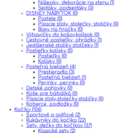
Nálepky, dekorácie na stenu
(1)
Sedáky, podsedáky
(3)
DISNEY NÁBYTOK
(0)
Postele
(0)
Písacie stoly, stolečky, stoličky
(0)
Boxy na hračky
(0)
Výbavičky do košov,kolísok
(0)
Cestovné postieľky, ohrádky
(1)
Jedálenské stolíky stolčeky
(1)
Postieľky,kolísky
(0)
Postieľky
(0)
Kolísky
(0)
Posteľná bielizeň
(4)
Prestieradla
(3)
Posteľná bielizeň
(1)
Perinky, perinky
(0)
Detské pohovky
(0)
Koše pre bábätká
(0)
Písacie stoly,stolečky,stoličky
(0)
Koberce, podložky
(0)
Kočíky
(106)
Športové a golfové
(2)
Rukávniky do kočíka
(22)
Sety, dečky do kočíkov
(37)
Klasické sety
(2)