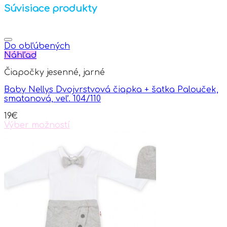
Súvisiace produkty
Do obľúbených
Náhľad
Čiapočky jesenné, jarné
Baby Nellys Dvojvrstvová čiapka + šatka Palouček,
smatanová, veľ. 104/110
19
€
Výber možností
This
product
has
multiple
variants.
The
options
may
be
chosen
on