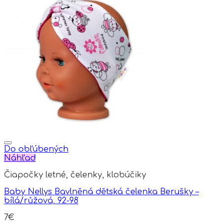
has
multiple
variants.
The
options
may
be
chosen
on
the
product
page
Do obľúbených
Náhľad
Čiapočky letné, čelenky, klobúčiky
Baby Nellys Bavlněná dětská čelenka Berušky –
bílá/růžová, 92-98
7
€