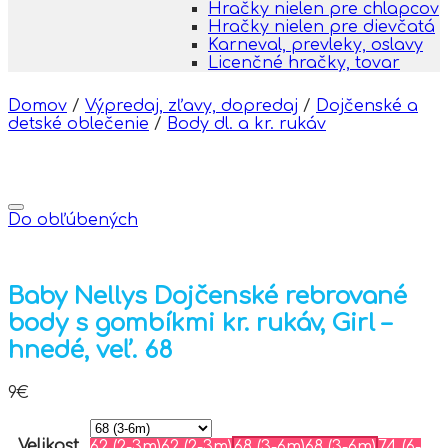
Hračky nielen pre chlapcov
Hračky nielen pre dievčatá
Karneval, prevleky, oslavy
Licenčné hračky, tovar
Domov
/
Výpredaj, zľavy, dopredaj
/
Dojčenské a
detské oblečenie
/
Body dl. a kr. rukáv
Do obľúbených
Baby Nellys Dojčenské rebrované
body s gombíkmi kr. rukáv, Girl –
hnedé, veľ. 68
9
€
Velikost
62 (2-3m)
62 (2-3m)
68 (3-6m)
68 (3-6m)
74 (6-