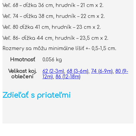
Veľ. 68 – dĺžka 36 cm, hrudník – 21 cm x 2.
Veľ. 74 – dĺžka 38 cm, hrudník – 22 cm x 2.
Veľ. 80 dĺžka 41 cm, hrudník – 23 cm x 2.
Veľ. 86- dĺžka 44 cm, hrudník – 23,5 cm x 2.
Rozmery sa môžu minimálne líšiť +- 0,5-1,5 cm.
Hmotnosť
0.056 kg
Velikost koj.
62 (2-3m)
,
68 (3-6m)
,
74 (6-9m)
,
80 (9-
oblečení
12m)
,
86 (12-18m)
Zdieľať s priateľmi