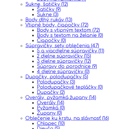
Sukne, šatičky
(12)
Šatičky
(9)
Sukne
(3)
Body dlhý rukáv
(13)
Vtipné body, čiapočky
(72)
Body s vtipným textom
(72)
Body s textom na želanie
(0)
Čiapočky
(0)
Súpravičky, sety oblečenia
(47)
5 a viacdielne súpravičky
(11)
2 dielne súpravičky
(15)
3 dielne súpravičky
(12)
Súpravy do porodnice
(9)
4 dielne súpravičky
(0)
Dupačky, polodupačky
(5)
Polodupačky
(3)
Polodupačkové tepláčky
(0)
Dupačky
(2)
Overály, pyžamká,župany
(14)
Overály
(14)
Pyžamká
(0)
Župany
(0)
Oblečenie ku krstu, na slávnosť
(16)
Chlapec
(10)
Dievča
(5)