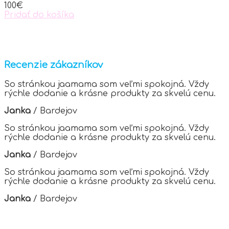
100
€
on
Pridať do košíka
the
product
page
Recenzie zákazníkov
So stránkou jaamama som veľmi spokojná. Vždy
rýchle dodanie a krásne produkty za skvelú cenu.
Janka
/
Bardejov
So stránkou jaamama som veľmi spokojná. Vždy
rýchle dodanie a krásne produkty za skvelú cenu.
Janka
/
Bardejov
So stránkou jaamama som veľmi spokojná. Vždy
rýchle dodanie a krásne produkty za skvelú cenu.
Janka
/
Bardejov