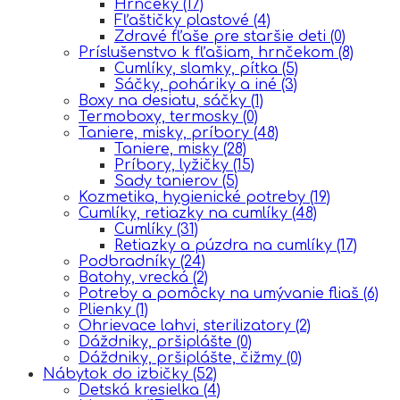
Hrnčeky
(17)
Fľaštičky plastové
(4)
Zdravé fľaše pre staršie deti
(0)
Príslušenstvo k fľašiam, hrnčekom
(8)
Cumlíky, slamky, pítka
(5)
Sáčky, poháriky a iné
(3)
Boxy na desiatu, sáčky
(1)
Termoboxy, termosky
(0)
Taniere, misky, príbory
(48)
Taniere, misky
(28)
Príbory, lyžičky
(15)
Sady tanierov
(5)
Kozmetika, hygienické potreby
(19)
Cumlíky, retiazky na cumlíky
(48)
Cumlíky
(31)
Retiazky a púzdra na cumlíky
(17)
Podbradníky
(24)
Batohy, vrecká
(2)
Potreby a pomôcky na umývanie fliaš
(6)
Plienky
(1)
Ohrievace lahvi, sterilizatory
(2)
Dáždniky, pršiplášte
(0)
Dáždniky, pršiplášte, čižmy
(0)
Nábytok do izbičky
(52)
Detská kresielka
(4)