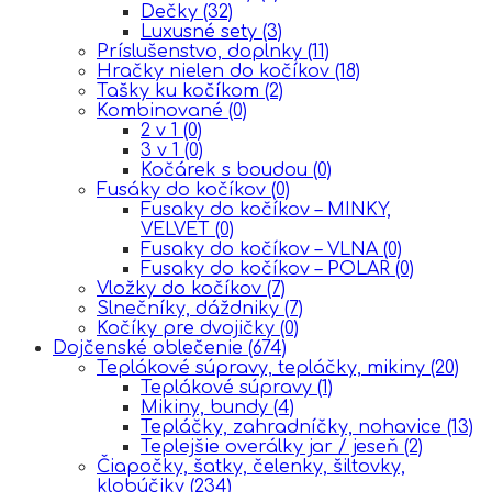
Dečky
(32)
Luxusné sety
(3)
Príslušenstvo, doplnky
(11)
Hračky nielen do kočíkov
(18)
Tašky ku kočíkom
(2)
Kombinované
(0)
2 v 1
(0)
3 v 1
(0)
Kočárek s boudou
(0)
Fusáky do kočíkov
(0)
Fusaky do kočíkov – MINKY,
VELVET
(0)
Fusaky do kočíkov – VLNA
(0)
Fusaky do kočíkov – POLAR
(0)
Vložky do kočíkov
(7)
Slnečníky, dáždniky
(7)
Kočíky pre dvojičky
(0)
Dojčenské oblečenie
(674)
Teplákové súpravy, tepláčky, mikiny
(20)
Teplákové súpravy
(1)
Mikiny, bundy
(4)
Tepláčky, zahradníčky, nohavice
(13)
Teplejšie overálky jar / jeseň
(2)
Čiapočky, šatky, čelenky, šiltovky,
klobúčiky
(234)