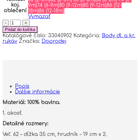
koj.
9m)
74 (6-9m)
80 (9-12m)
80 (9-12m)
86 (12-
oblečení
18m)
86 (12-18m)
Vymazať
množstvo
Baby
Pridať do košíka
Nellys
Katalógové číslo:
33040902
Kategória:
Body dl. a kr.
Dojčenské
rukáv
Značka:
Doprodej
rebrované
body
s
gombíkmi
kr.
rukáv,
Girl
-
Popis
hnedé,
Ďalšie informácie
veľ.
68
Materiál: 100% bavlna.
1. akosť.
Detailné rozmery:
Veľ. 62 – dĺžka 35 cm, hrudník – 19 cm x 2.