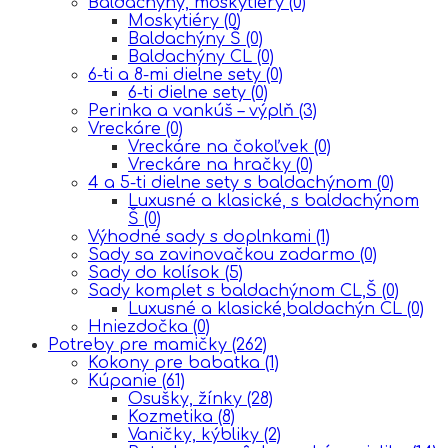
Baldachýny, moskytiéry
(0)
Moskytiéry
(0)
Baldachýny Š
(0)
Baldachýny CL
(0)
6-ti a 8-mi dielne sety
(0)
6-ti dielne sety
(0)
Perinka a vankúš – výplň
(3)
Vreckáre
(0)
Vreckáre na čokoľvek
(0)
Vreckáre na hračky
(0)
4 a 5-ti dielne sety s baldachýnom
(0)
Luxusné a klasické, s baldachýnom
Š
(0)
Výhodné sady s doplnkami
(1)
Sady sa zavinovačkou zadarmo
(0)
Sady do kolísok
(5)
Sady komplet s baldachýnom CL,Š
(0)
Luxusné a klasické,baldachýn CL
(0)
Hniezdočka
(0)
Potreby pre mamičky
(262)
Kokony pre babatka
(1)
Kúpanie
(61)
Osušky, žínky
(28)
Kozmetika
(8)
Vaničky, kýbliky
(2)