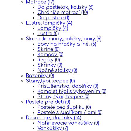
Matrace
(17)
Do postielok, kolísky
(6)
Chrániče matrací
(10)
Do postele
(1)
Lustre, lampičky
(4)
Lampičky
(4)
Lustre
(0)
Skrine,komody,poličky, boxy
(6)
Boxy na hračky a iné.
(6)
Skrine
(0)
Komody
(0)
Regály
(0)
Skrinky
(0)
Nočné stolíky
(0)
Bazeniky
(0)
Stany,týpí,teepee
(0)
Prislušenstvo, doplňky
(0)
Komplet týpí s vybavením
(0)
Stany, týpí, teepee
(0)
Postele pre deti
(0)
Postele bez šuplíku
(0)
Postele s šuplíkom / ami
(0)
Dekoracje, doplňky
(14)
Nahrievacie vankúšiky
(0)
Vankúšiky
(7)