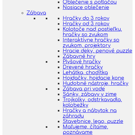
Oblečenie s potlačou
Nosiace oblečenie
Zábava
Hračky do 3 rokov
Hračky od 3 rokov
Kolotoče nad postieľku,
hračky so zvukom
Interaktívne hračky so
zvukom, projektory
Hracie deky, penové puzzle
Zábavné hry
Plyšové hračky
Drevené hračky
Lehátka, chodítka
Hojdačky, hojdacie kone
Hudobné nástroje, hračky
Zábava pri vode
Sánky, zábavy v zime
Trojkolky, odstrkavadla,
kolobežky
Hračky a nábytok na
záhradu
Stavebnice, lego, puzzle
Maľujeme, čítame,
poznávame