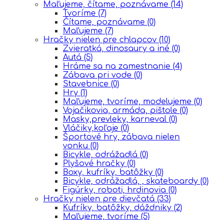
Maľujeme, čítame, poznávame
(14)
Tvoríme
(7)
Čítame, poznávame
(0)
Maľujeme
(7)
Hračky nielen pre chlapcov
(10)
Zvieratká, dinosaury a iné
(0)
Autá
(5)
Hráme sa na zamestnanie
(4)
Zábava pri vode
(0)
Stavebnice
(0)
Hry
(1)
Maľujeme, tvoríme, modelujeme
(0)
Vojačikovia, armáda, pištole
(0)
Masky,prevleky, karneval
(0)
Vláčiky,koľaje
(0)
Športové hry, zábava nielen
vonku
(0)
Bicykle, odrážadlá
(0)
Plyšové hračky
(0)
Boxy, kufríky, batôžky
(0)
Bicykle, odrážadlá, , skateboardy
(0)
Figúrky, roboti, hrdinovia
(0)
Hračky nielen pre dievčatá
(33)
Kufríky, batôžky, dáždniky
(2)
Maľujeme, tvoríme
(5)