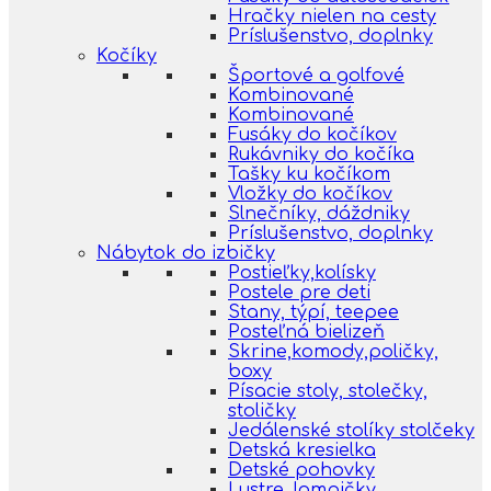
Hračky nielen na cesty
Príslušenstvo, doplnky
Kočíky
Športové a golfové
Kombinované
Kombinované
Fusáky do kočíkov
Rukávniky do kočíka
Tašky ku kočíkom
Vložky do kočíkov
Slnečníky, dáždniky
Príslušenstvo, doplnky
Nábytok do izbičky
Postieľky,kolísky
Postele pre deti
Stany, týpí, teepee
Posteľná bielizeň
Skrine,komody,poličky,
boxy
Písacie stoly, stolečky,
stoličky
Jedálenské stolíky stolčeky
Detská kresielka
Detské pohovky
Lustre, lampičky