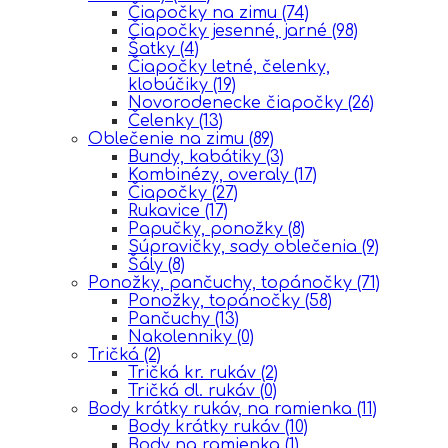
Čiapočky na zimu
(74)
Čiapočky jesenné, jarné
(98)
Šatky
(4)
Čiapočky letné, čelenky,
klobúčiky
(19)
Novorodenecke čiapočky
(26)
Čelenky
(13)
Oblečenie na zimu
(89)
Bundy, kabátiky
(3)
Kombinézy, overaly
(17)
Čiapočky
(27)
Rukavice
(17)
Papučky, ponožky
(8)
Súpravičky, sady oblečenia
(9)
Šály
(8)
Ponožky, pančuchy, topánočky
(71)
Ponožky, topánočky
(58)
Pančuchy
(13)
Nakolenniky
(0)
Tričká
(2)
Tričká kr. rukáv
(2)
Tričká dl. rukáv
(0)
Body krátky rukáv, na ramienka
(11)
Body krátky rukáv
(10)
Body na ramienka
(1)