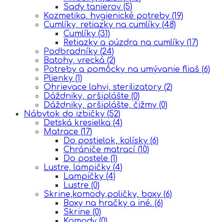
Sady tanierov
(5)
Kozmetika, hygienické potreby
(19)
Cumlíky, retiazky na cumlíky
(48)
Cumlíky
(31)
Retiazky a púzdra na cumlíky
(17)
Podbradníky
(24)
Batohy, vrecká
(2)
Potreby a pomôcky na umývanie fliaš
(6)
Plienky
(1)
Ohrievace lahvi, sterilizatory
(2)
Dáždniky, pršiplášte
(0)
Dáždniky, pršiplášte, čižmy
(0)
Nábytok do izbičky
(52)
Detská kresielka
(4)
Matrace
(17)
Do postielok, kolísky
(6)
Chrániče matrací
(10)
Do postele
(1)
Lustre, lampičky
(4)
Lampičky
(4)
Lustre
(0)
Skrine,komody,poličky, boxy
(6)
Boxy na hračky a iné.
(6)
Skrine
(0)
Komody
(0)