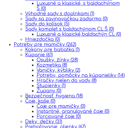
Luxusné a klasické, s baldachýnom
Š
(0)
Výhodné sady s doplnkami
(1)
Sady sa zavinovačkou zadarmo
(0)
Sady do kolísok
(5)
Sady komplet s baldachýnom CL,Š
(0)
Luxusné a klasické,baldachýn CL
(0)
Hniezdočka
(0)
Potreby pre mamičky
(262)
Kokony pre babatka
(1)
Kúpanie
(61)
Osušky, žínky
(28)
Kozmetika
(8)
Vaničky, kýbliky
(2)
Potreby, pomôcky na kúpanieliky
(14)
Hračky nielen do vody
(8)
Stupienky
(1)
Župany
(0)
Bezpečnosť, hygiena
(18)
Čaje, kaše
(0)
Čaje pre mamičky
(0)
Instantné, granulované čaje
(0)
Porciované čaje
(0)
Deky, dečky
(31)
Prebaľovanie, plienky
(67)