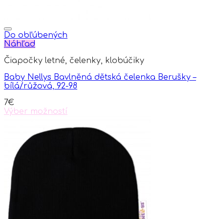
Do obľúbených
Náhľad
Čiapočky letné, čelenky, klobúčiky
Baby Nellys Bavlněná dětská čelenka Berušky –
bílá/růžová, 92-98
7
€
Výber možností
This
product
has
multiple
variants.
The
options
may
be
chosen
on
the