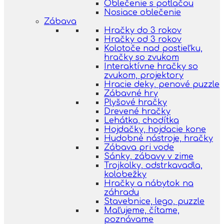
Oblečenie s potlačou
Nosiace oblečenie
Zábava
Hračky do 3 rokov
Hračky od 3 rokov
Kolotoče nad postieľku,
hračky so zvukom
Interaktívne hračky so
zvukom, projektory
Hracie deky, penové puzzle
Zábavné hry
Plyšové hračky
Drevené hračky
Lehátka, chodítka
Hojdačky, hojdacie kone
Hudobné nástroje, hračky
Zábava pri vode
Sánky, zábavy v zime
Trojkolky, odstrkavadla,
kolobežky
Hračky a nábytok na
záhradu
Stavebnice, lego, puzzle
Maľujeme, čítame,
poznávame