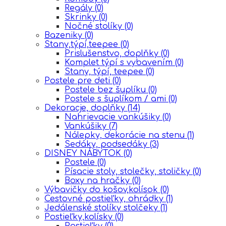
Regály
(0)
Skrinky
(0)
Nočné stolíky
(0)
Bazeniky
(0)
Stany,týpí,teepee
(0)
Prislušenstvo, doplňky
(0)
Komplet týpí s vybavením
(0)
Stany, týpí, teepee
(0)
Postele pre deti
(0)
Postele bez šuplíku
(0)
Postele s šuplíkom / ami
(0)
Dekoracje, doplňky
(14)
Nahrievacie vankúšiky
(0)
Vankúšiky
(7)
Nálepky, dekorácie na stenu
(1)
Sedáky, podsedáky
(3)
DISNEY NÁBYTOK
(0)
Postele
(0)
Písacie stoly, stolečky, stoličky
(0)
Boxy na hračky
(0)
Výbavičky do košov,kolísok
(0)
Cestovné postieľky, ohrádky
(1)
Jedálenské stolíky stolčeky
(1)
Postieľky,kolísky
(0)
Postieľky
(0)