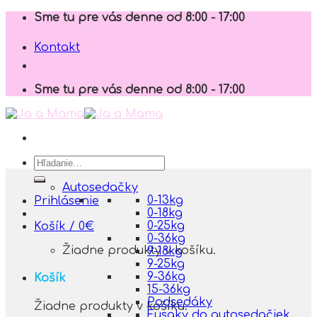
Skip
Sme tu pre vás denne od 8:00 - 17:00
to
content
Kontakt
Sme tu pre vás denne od 8:00 - 17:00
Hľadať:
Autosedačky
0-13kg
Prihlásenie
0-18kg
0-25kg
Košík /
0
€
0-36kg
Žiadne produkty v košíku.
9-18kg
9-25kg
9-36kg
Košík
15-36kg
Podsedáky
Žiadne produkty v košíku.
Fusaky do autosedačiek