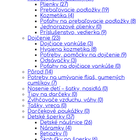
Plienky
(27)
Prebaľovacie podložky
(19)
Kozmetika
(4)
Poťahy na prebaľovacie podložky
(8)
Jednorazové plienky
(0)
Príslušenstvo, vedierka
(9)
Dojčenie
(23)
Dojčiace vankúše
(3)
Hygiena kozmetika
(8)
Potreby, pomôcky na dojčenie
(9)
Odsávačky
(3)
Poťahy na dojčiace vankúše
(0)
Pôrod
(14)
Potreby na umývanie fliaš, gumených
cumlíkov
(7)
Nosenie detí – šatky, nosidlá
(0)
Tipy na darčeky
(0)
Zvlhčovače vzduchu, váhy
(0)
Tašky, vreca
(0)
Darčekové poukážky
(0)
Detské šperky
(37)
Detské náušnice
(26)
Náramky
(4)
Retiazky
(1)
Škatuľky na šperky
(6)