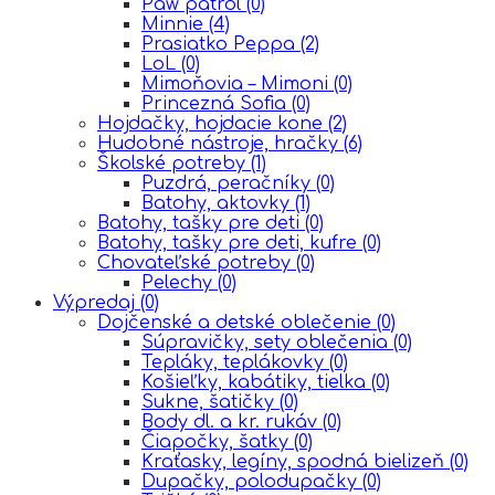
Paw patrol
(0)
Minnie
(4)
Prasiatko Peppa
(2)
LoL
(0)
Mimoňovia – Mimoni
(0)
Princezná Sofia
(0)
Hojdačky, hojdacie kone
(2)
Hudobné nástroje, hračky
(6)
Školské potreby
(1)
Puzdrá, peračníky
(0)
Batohy, aktovky
(1)
Batohy, tašky pre deti
(0)
Batohy, tašky pre deti, kufre
(0)
Chovateľské potreby
(0)
Pelechy
(0)
Výpredaj
(0)
Dojčenské a detské oblečenie
(0)
Súpravičky, sety oblečenia
(0)
Tepláky, teplákovky
(0)
Košieľky, kabátiky, tielka
(0)
Sukne, šatičky
(0)
Body dl. a kr. rukáv
(0)
Čiapočky, šatky
(0)
Kraťasky, legíny, spodná bielizeň
(0)
Dupačky, polodupačky
(0)