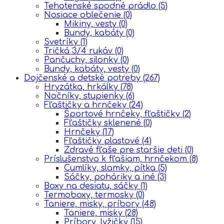
Tehotenské spodné prádlo
(5)
Nosiace oblečenie
(0)
Mikiny, vesty
(0)
Bundy, kabáty
(0)
Svetríky
(1)
Tričká 3/4 rukáv
(0)
Pančuchy, silonky
(0)
Bundy, kabáty, vesty
(0)
Dojčenské a detské potreby
(267)
Hryzátka, hrkálky
(78)
Nočníky, stupienky
(6)
Fľaštičky a hrnčeky
(24)
Športové hrnčeky, fľaštičky
(2)
Fľaštičky sklenené
(0)
Hrnčeky
(17)
Fľaštičky plastové
(4)
Zdravé fľaše pre staršie deti
(0)
Príslušenstvo k fľašiam, hrnčekom
(8)
Cumlíky, slamky, pítka
(5)
Sáčky, poháriky a iné
(3)
Boxy na desiatu, sáčky
(1)
Termoboxy, termosky
(0)
Taniere, misky, príbory
(48)
Taniere, misky
(28)
Príbory, lyžičky
(15)