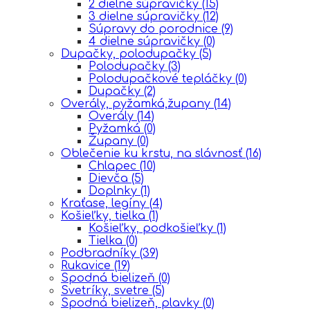
2 dielne súpravičky
(15)
3 dielne súpravičky
(12)
Súpravy do porodnice
(9)
4 dielne súpravičky
(0)
Dupačky, polodupačky
(5)
Polodupačky
(3)
Polodupačkové tepláčky
(0)
Dupačky
(2)
Overály, pyžamká,župany
(14)
Overály
(14)
Pyžamká
(0)
Župany
(0)
Oblečenie ku krstu, na slávnosť
(16)
Chlapec
(10)
Dievča
(5)
Doplnky
(1)
Kraťase, legíny
(4)
Košieľky, tielka
(1)
Košieľky, podkošieľky
(1)
Tielka
(0)
Podbradníky
(39)
Rukavice
(19)
Spodná bielizeň
(0)
Svetríky, svetre
(5)
Spodná bielizeň, plavky
(0)