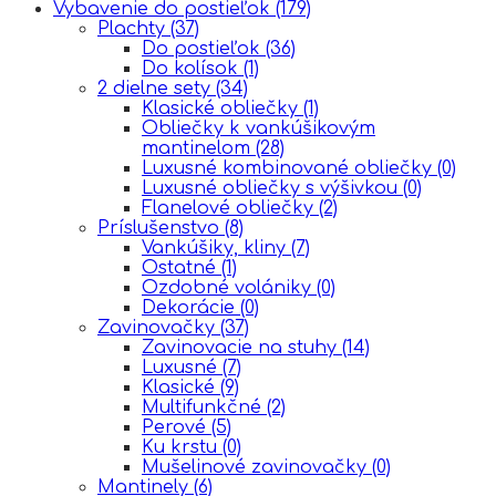
Vybavenie do postieľok
(179)
Plachty
(37)
Do postieľok
(36)
Do kolísok
(1)
2 dielne sety
(34)
Klasické obliečky
(1)
Obliečky k vankúšikovým
mantinelom
(28)
Luxusné kombinované obliečky
(0)
Luxusné obliečky s výšivkou
(0)
Flanelové obliečky
(2)
Príslušenstvo
(8)
Vankúšiky, kliny
(7)
Ostatné
(1)
Ozdobné volániky
(0)
Dekorácie
(0)
Zavinovačky
(37)
Zavinovacie na stuhy
(14)
Luxusné
(7)
Klasické
(9)
Multifunkčné
(2)
Perové
(5)
Ku krstu
(0)
Mušelinové zavinovačky
(0)
Mantinely
(6)