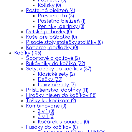
Kolísky
(0)
Posteľná bielizeň
(4)
Prestieradla
(3)
Posteľná bielizeň
(1)
Perinky, perinky
(0)
Detské pohovky
(0)
Koše pre bábätká
(0)
Písacie stoly,stolečky,stoličky
(0)
Koberce, podložky
(0)
Kočíky
(106)
Športové a golfové
(2)
Rukávniky do kočíka
(22)
Sety, dečky do kočíkov
(37)
Klasické sety
(2)
Dečky
(32)
Luxusné sety
(3)
Príslušenstvo, doplnky
(11)
Hračky nielen do kočíkov
(18)
Tašky ku kočíkom
(2)
Kombinované
(0)
2 v 1
(0)
3 v 1
(0)
Kočárek s boudou
(0)
Fusáky do kočíkov
(0)