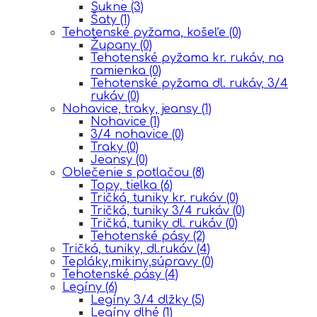
Sukne
(3)
Šaty
(1)
Tehotenské pyžama, košeľe
(0)
Župany
(0)
Tehotenské pyžama kr. rukáv, na
ramienka
(0)
Tehotenské pyžama dl. rukáv, 3/4
rukáv
(0)
Nohavice, traky, jeansy
(1)
Nohavice
(1)
3/4 nohavice
(0)
Traky
(0)
Jeansy
(0)
Oblečenie s potlačou
(8)
Topy, tielka
(6)
Tričká, tuniky kr. rukáv
(0)
Tričká, tuniky 3/4 rukáv
(0)
Tričká, tuniky dl. rukáv
(0)
Tehotenské pásy
(2)
Tričká, tuniky, dl.rukáv
(4)
Tepláky,mikiny,súpravy
(0)
Tehotenské pásy
(4)
Legíny
(6)
Legíny 3/4 dlžky
(5)
Legíny dlhé
(1)