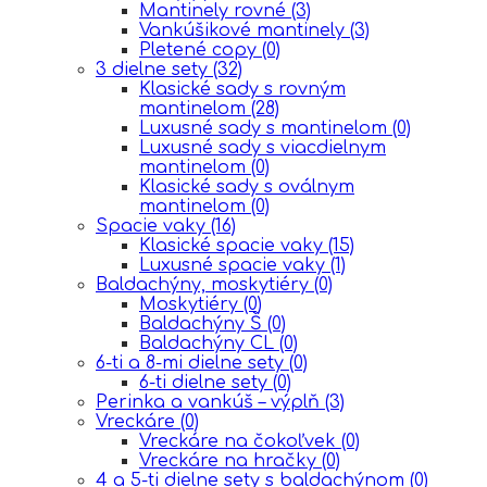
Mantinely rovné
(3)
Vankúšikové mantinely
(3)
Pletené copy
(0)
3 dielne sety
(32)
Klasické sady s rovným
mantinelom
(28)
Luxusné sady s mantinelom
(0)
Luxusné sady s viacdielnym
mantinelom
(0)
Klasické sady s oválnym
mantinelom
(0)
Spacie vaky
(16)
Klasické spacie vaky
(15)
Luxusné spacie vaky
(1)
Baldachýny, moskytiéry
(0)
Moskytiéry
(0)
Baldachýny Š
(0)
Baldachýny CL
(0)
6-ti a 8-mi dielne sety
(0)
6-ti dielne sety
(0)
Perinka a vankúš – výplň
(3)
Vreckáre
(0)
Vreckáre na čokoľvek
(0)
Vreckáre na hračky
(0)
4 a 5-ti dielne sety s baldachýnom
(0)