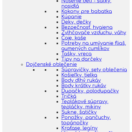
Nosenie detí - šatky,
nosidlá
Kokony pre babatka
Kúpanie
Deky, dečky
Bezpečnosť, hygiena
Zvlhčovače vzduchu, váhy
Čaje, kaše
Potreby na umývanie fliaš,
gumených cumlíkov
Tašky, vreca
Tipy na darčeky
Dojčenské oblečenie
Súpravičky, sety oblečenia
Košieľky, tielka
Body dlhý rukáv
Body krátky rukáv
Dupačky, polodupačky
Tričká
Teplákové súpravy,
tepláčky, mikiny
Sukne, šatičky
Ponožky, pančuchy,
topánočky
Kraťase, legíny