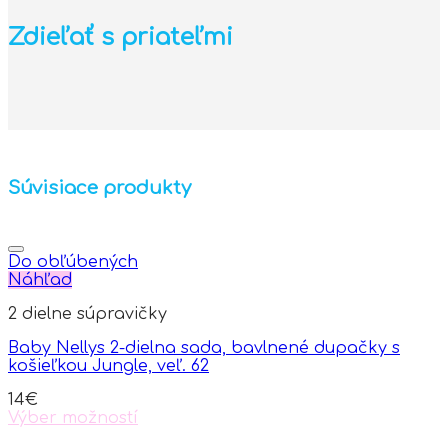
Zdieľať s priateľmi
Súvisiace produkty
Do obľúbených
Náhľad
2 dielne súpravičky
Baby Nellys 2-dielna sada, bavlnené dupačky s
košieľkou Jungle, veľ. 62
14
€
Výber možností
This