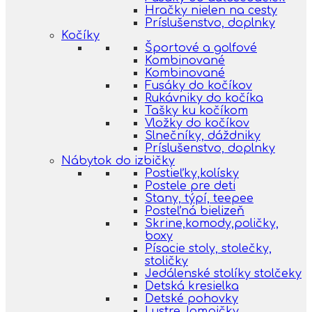
Hračky nielen na cesty
Príslušenstvo, doplnky
Kočíky
Športové a golfové
Kombinované
Kombinované
Fusáky do kočíkov
Rukávniky do kočíka
Tašky ku kočíkom
Vložky do kočíkov
Slnečníky, dáždniky
Príslušenstvo, doplnky
Nábytok do izbičky
Postieľky,kolísky
Postele pre deti
Stany, týpí, teepee
Posteľná bielizeň
Skrine,komody,poličky,
boxy
Písacie stoly, stolečky,
stoličky
Jedálenské stolíky stolčeky
Detská kresielka
Detské pohovky
Lustre, lampičky