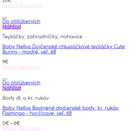
20
€
chosen
Pridať do košíka
on
the
product
Do obľúbených
page
Náhľad
Tepláčky, zahradníčky, nohavice
Baby Nellys Dojčenské chlupáčkové tepláčky Cute
Bunny – modré, veľ. 68
9
€
Výber možností
This
product
has
Do obľúbených
multiple
Náhľad
variants.
Body dl. a kr. rukáv
The
options
Baby Nellys Bavlnené dojčenské body, kr. rukáv,
may
Flamingo – horčicove, veľ. 68
be
chosen
5
€
–
6
€
on
Výber možností
the