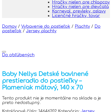
Hračky nielen pre chlapcov
Hračky nielen pre dievčatá
Karneval, prevleky, oslavy
Licenčné hračky, tovar
Domov
/
Vybavenie do postieľok
/
Plachty
/
Do
postieľok
/
Jersey plachty
Do obľúbených
Baby Nellys Detské bavlnené
prestieradlo do postieľky –
Plameniak mätový, 140 x 70
Tento produkt nie je momentálne na sklade a je
preto nedostupný.
Katalógové číslo:
14646202
Kategória:
Jersey