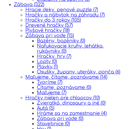
Zábava
(322)
Hracie deky, penové puzzle
(7)
Hračky a nábytok na záhradu
(7)
Hračky do 3 rokov
(105)
Drevené hračky
(57)
Plyšové hračky
(18)
Zábava pri vode
(15)
Bazény, bazéniky
(0)
Nafukovacie kruhy, lehátka,
rukávniky
(0)
Hračky, hry
(7)
Lopty
(0)
Plavky
(1)
Osušky, župany, uteráky, ponča
(6)
Maľujeme, čítame, poznávame
(14)
Tvoríme
(7)
Čítame, poznávame
(0)
Maľujeme
(7)
Hračky nielen pre chlapcov
(10)
Zvieratká, dinosaury a iné
(0)
Autá
(5)
Hráme sa na zamestnanie
(4)
Zábava pri vode
(0)
Stavebnice
(0)
Hry
(1)