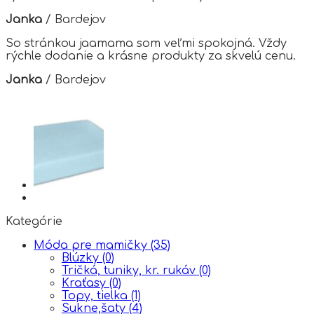
Janka
/
Bardejov
So stránkou jaamama som veľmi spokojná. Vždy
rýchle dodanie a krásne produkty za skvelú cenu.
Janka
/
Bardejov
Kategórie
Móda pre mamičky
(35)
Blúzky
(0)
Tričká, tuniky, kr. rukáv
(0)
Kraťasy
(0)
Topy, tielka
(1)
Sukne,šaty
(4)