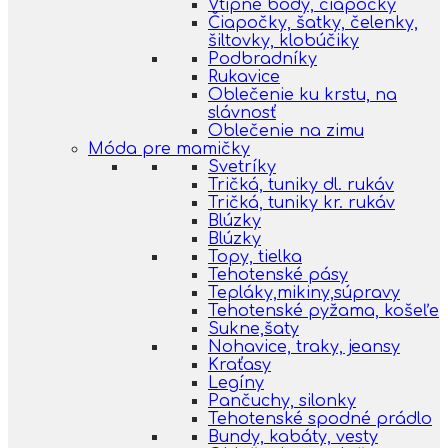
Vtipné body, čiapočky
Čiapočky, šatky, čelenky,
šiltovky, klobúčiky
Podbradníky
Rukavice
Oblečenie ku krstu, na
slávnosť
Oblečenie na zimu
Móda pre mamičky
Svetríky
Tričká, tuniky dl. rukáv
Tričká, tuniky kr. rukáv
Blúzky
Blúzky
Topy, tielka
Tehotenské pásy
Tepláky,mikiny,súpravy
Tehotenské pyžama, košeľe
Sukne,šaty
Nohavice, traky, jeansy
Kraťasy
Legíny
Pančuchy, silonky
Tehotenské spodné prádlo
Bundy, kabáty, vesty