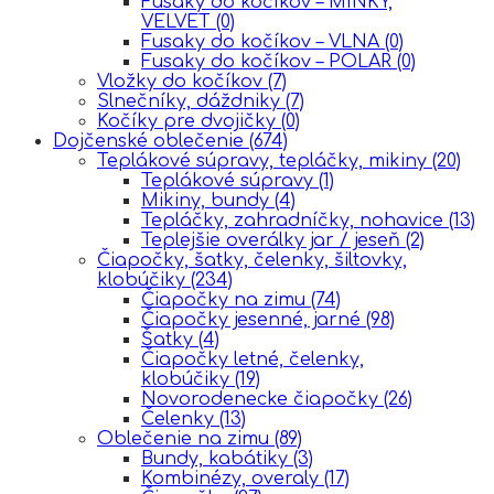
Fusaky do kočíkov – MINKY,
VELVET
(0)
Fusaky do kočíkov – VLNA
(0)
Fusaky do kočíkov – POLAR
(0)
Vložky do kočíkov
(7)
Slnečníky, dáždniky
(7)
Kočíky pre dvojičky
(0)
Dojčenské oblečenie
(674)
Teplákové súpravy, tepláčky, mikiny
(20)
Teplákové súpravy
(1)
Mikiny, bundy
(4)
Tepláčky, zahradníčky, nohavice
(13)
Teplejšie overálky jar / jeseň
(2)
Čiapočky, šatky, čelenky, šiltovky,
klobúčiky
(234)
Čiapočky na zimu
(74)
Čiapočky jesenné, jarné
(98)
Šatky
(4)
Čiapočky letné, čelenky,
klobúčiky
(19)
Novorodenecke čiapočky
(26)
Čelenky
(13)
Oblečenie na zimu
(89)
Bundy, kabátiky
(3)
Kombinézy, overaly
(17)