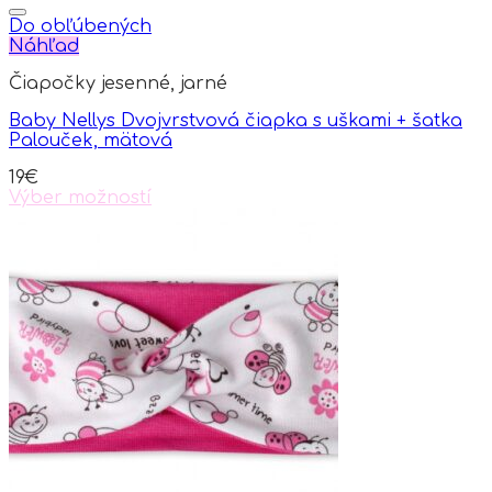
product
has
Do obľúbených
multiple
Náhľad
variants.
Čiapočky jesenné, jarné
The
options
Baby Nellys Dvojvrstvová čiapka s uškami + šatka
may
Palouček, mätová
be
chosen
19
€
on
Výber možností
the
This
product
product
page
has
multiple
variants.
The
options
may
be
chosen
on
the
product
page