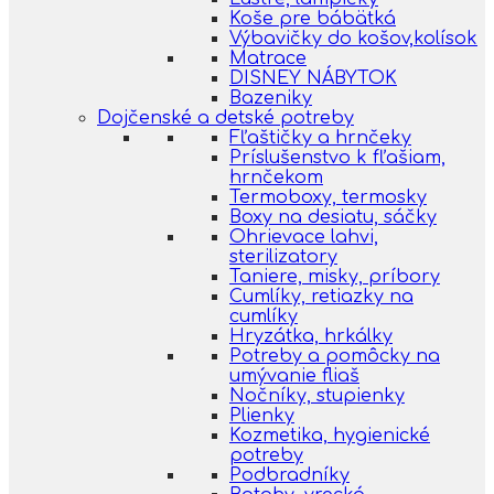
Koše pre bábätká
Výbavičky do košov,kolísok
Matrace
DISNEY NÁBYTOK
Bazeniky
Dojčenské a detské potreby
Fľaštičky a hrnčeky
Príslušenstvo k fľašiam,
hrnčekom
Termoboxy, termosky
Boxy na desiatu, sáčky
Ohrievace lahvi,
sterilizatory
Taniere, misky, príbory
Cumlíky, retiazky na
cumlíky
Hryzátka, hrkálky
Potreby a pomôcky na
umývanie fliaš
Nočníky, stupienky
Plienky
Kozmetika, hygienické
potreby
Podbradníky