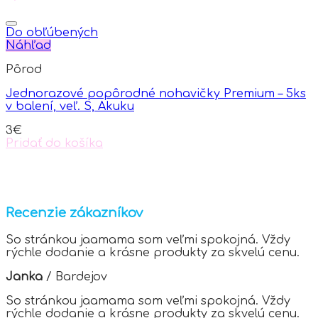
This
product
product
page
has
Do obľúbených
multiple
Náhľad
variants.
Pôrod
The
options
Jednorazové popôrodné nohavičky Premium – 5ks
may
v balení, veľ. S, Akuku
be
chosen
3
€
on
Pridať do košíka
the
product
page
Recenzie zákazníkov
So stránkou jaamama som veľmi spokojná. Vždy
rýchle dodanie a krásne produkty za skvelú cenu.
Janka
/
Bardejov
So stránkou jaamama som veľmi spokojná. Vždy
rýchle dodanie a krásne produkty za skvelú cenu.