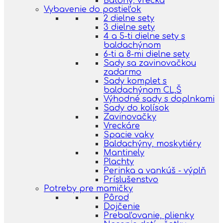
Batohy, vrecká
Vybavenie do postieľok
2 dielne sety
3 dielne sety
4 a 5-ti dielne sety s
baldachýnom
6-ti a 8-mi dielne sety
Sady sa zavinovačkou
zadarmo
Sady komplet s
baldachýnom CL,Š
Výhodné sady s doplnkami
Sady do kolísok
Zavinovačky
Vreckáre
Spacie vaky
Baldachýny, moskytiéry
Mantinely
Plachty
Perinka a vankúš - výplň
Príslušenstvo
Potreby pre mamičky
Pôrod
Dojčenie
Prebaľovanie, plienky