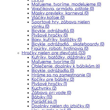
Maľujeme, tvoríme, modelujeme
(0)
Vojačikovia, armáda, pištole
(0)
Masky,prevleky, karneval
(0)
Vláčiky,koľaje
(0)
Športové hry, zábava nielen
vonku
(0)
Bicykle, odrážadlá
(0)
Plyšové hračky
(0)
Boxy, kufríky, batôžky
(0)
Bicykle, odrážadlá, , skateboardy
(0)
Figúrky, roboti, hrdinovia
(0)
Hračky nielen pre dievčatá
(33)
Kufríky, batôžky, dáždniky
(2)
Maľujeme, tvoríme
(5)
Oblečenie, doplnky k bábikám
(6)
Bicykle, odrážadla
(0)
Hráme sa na zamestnanie
(3)
Kočíky pre bábiky
(2)
Plyšové hračky
(1)
Kuchynky
(2)
Zábava pri vode
(0)
Bábiky
(10)
Parádiť sa
(1)
Doplnky nielen do izbičky
(0)