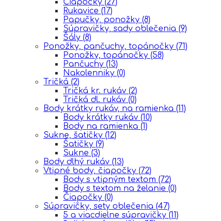
Čiapočky
(27)
Rukavice
(17)
Papučky, ponožky
(8)
Súpravičky, sady oblečenia
(9)
Šály
(8)
Ponožky, pančuchy, topánočky
(71)
Ponožky, topánočky
(58)
Pančuchy
(13)
Nakolenniky
(0)
Tričká
(2)
Tričká kr. rukáv
(2)
Tričká dl. rukáv
(0)
Body krátky rukáv, na ramienka
(11)
Body krátky rukáv
(10)
Body na ramienka
(1)
Sukne, šatičky
(12)
Šatičky
(9)
Sukne
(3)
Body dlhý rukáv
(13)
Vtipné body, čiapočky
(72)
Body s vtipným textom
(72)
Body s textom na želanie
(0)
Čiapočky
(0)
Súpravičky, sety oblečenia
(47)
5 a viacdielne súpravičky
(11)