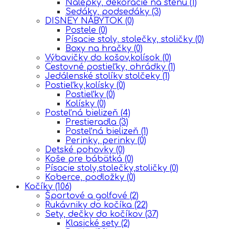
Nálepky, dekorácie na stenu
(1)
Sedáky, podsedáky
(3)
DISNEY NÁBYTOK
(0)
Postele
(0)
Písacie stoly, stolečky, stoličky
(0)
Boxy na hračky
(0)
Výbavičky do košov,kolísok
(0)
Cestovné postieľky, ohrádky
(1)
Jedálenské stolíky stolčeky
(1)
Postieľky,kolísky
(0)
Postieľky
(0)
Kolísky
(0)
Posteľná bielizeň
(4)
Prestieradla
(3)
Posteľná bielizeň
(1)
Perinky, perinky
(0)
Detské pohovky
(0)
Koše pre bábätká
(0)
Písacie stoly,stolečky,stoličky
(0)
Koberce, podložky
(0)
Kočíky
(106)
Športové a golfové
(2)
Rukávniky do kočíka
(22)
Sety, dečky do kočíkov
(37)
Klasické sety
(2)