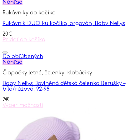
Náhľad
Rukávniky do kočíka
Rukávnik DUO ku kočíka, orgován, Baby Nellys
20
€
Pridať do košíka
Do obľúbených
Náhľad
Čiapočky letné, čelenky, klobúčiky
Baby Nellys Bavlněná dětská čelenka Berušky –
bílá/růžová, 92-98
7
€
Výber možností
This
product
has
multiple
variants.
The