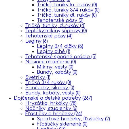
Tričká, tuniky kr. rukáv
(0)
Tričká, tuniky 3/4 rukáv
(0)
Tričká, tuniky dl. rukáv
(0)
Tehotenské pásy
(2)
Tričká, tuniky, dl.rukáv
(4)
Tepláky,mikiny,súpravy
(0)
Tehotenské pásy
(4)
Legíny
(6)
Legíny 3/4 dlžky
(5)
Legíny dlhé
(1)
Tehotenské spodné prádlo
(5)
Nosiace oblečenie
(0)
Mikiny, vesty
(0)
Bundy, kabáty
(0)
Svetríky
(1)
Tričká 3/4 rukáv
(0)
Pančuchy, silonky
(0)
Bundy, kabáty, vesty
(0)
Dojčenské a detské potreby
(267)
Hryzátka, hrkálky
(78)
Nočníky, stupienky
(6)
Fľaštičky a hrnčeky
(24)
Športové hrnčeky, fľaštičky
(2)
Fľaštičky sklenené
(0)