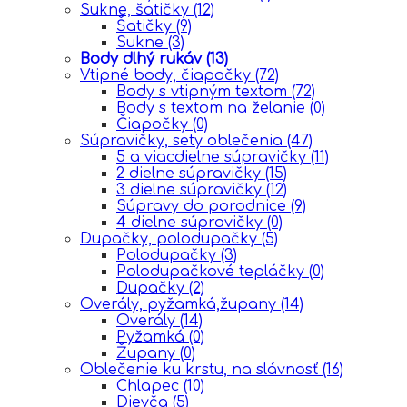
Sukne, šatičky
(12)
Šatičky
(9)
Sukne
(3)
Body dlhý rukáv
(13)
Vtipné body, čiapočky
(72)
Body s vtipným textom
(72)
Body s textom na želanie
(0)
Čiapočky
(0)
Súpravičky, sety oblečenia
(47)
5 a viacdielne súpravičky
(11)
2 dielne súpravičky
(15)
3 dielne súpravičky
(12)
Súpravy do porodnice
(9)
4 dielne súpravičky
(0)
Dupačky, polodupačky
(5)
Polodupačky
(3)
Polodupačkové tepláčky
(0)
Dupačky
(2)
Overály, pyžamká,župany
(14)
Overály
(14)
Pyžamká
(0)
Župany
(0)
Oblečenie ku krstu, na slávnosť
(16)
Chlapec
(10)
Dievča
(5)