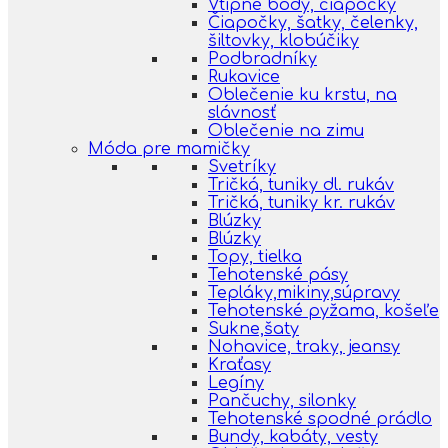
Vtipné body, čiapočky
Čiapočky, šatky, čelenky,
šiltovky, klobúčiky
Podbradníky
Rukavice
Oblečenie ku krstu, na
slávnosť
Oblečenie na zimu
Móda pre mamičky
Svetríky
Tričká, tuniky dl. rukáv
Tričká, tuniky kr. rukáv
Blúzky
Blúzky
Topy, tielka
Tehotenské pásy
Tepláky,mikiny,súpravy
Tehotenské pyžama, košeľe
Sukne,šaty
Nohavice, traky, jeansy
Kraťasy
Legíny
Pančuchy, silonky
Tehotenské spodné prádlo
Bundy, kabáty, vesty