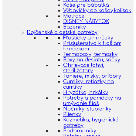
Koše pre bábätká
Výbavičky do košov,kolísok
Matrace
DISNEY NÁBYTOK
Bazeniky
Dojčenské a detské potreby
Fľaštičky a hrnčeky
Príslušenstvo k fľašiam,
hrnčekom
Termoboxy, termosky
Boxy na desiatu, sáčky
Ohrievace lahvi,
sterilizatory
Taniere, misky, príbory
Cumlíky, retiazky na
cumlíky
Hryzátka, hrkálky
Potreby a pomôcky na
umývanie fliaš
Nočníky, stupienky
Plienky
Kozmetika, hygienické
potreby
Podbradníky