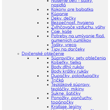
Nosenie detí - šatky,
nosidlá
Kokony pre babatka
Kúpanie
Deky, dečky
Bezpečnosť, hygiena
Zvlhčovače vzduchu, váhy
Čaje, kaše
Potreby na umývanie fliaš,
gumených cumlíkov
Tašky, vreca
Tipy na darčeky
Dojčenské oblečenie
Súpravičky, sety oblečenia
Košieľky, tielka
Body dlhý rukáv
Body krátky rukáv
Dupačky, polodupačky
Tričká
Teplákové súpravy,
tepláčky, mikiny
Sukne, šatičky
Ponožky, pančuchy,
topánočky
Kraťase, legíny