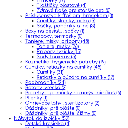
Hrnčeky
(17)
Fľaštičky plastové
(4)
Zdravé fľaše pre staršie deti
(0)
Príslušenstvo k fľašiam, hrnčekom
(8)
Cumlíky, slamky, pítka
(5)
Sáčky, poháriky a iné
(3)
Boxy na desiatu, sáčky
(1)
Termoboxy, termosky
(0)
Taniere, misky, príbory
(48)
Taniere, misky
(28)
Príbory, lyžičky
(15)
Sady tanierov
(5)
Kozmetika, hygienické potreby
(19)
Cumlíky, retiazky na cumlíky
(48)
Cumlíky
(31)
Retiazky a púzdra na cumlíky
(17)
Podbradníky
(24)
Batohy, vrecká
(2)
Potreby a pomôcky na umývanie fliaš
(6)
Plienky
(1)
Ohrievace lahvi, sterilizatory
(2)
Dáždniky, pršiplášte
(0)
Dáždniky, pršiplášte, čižmy
(0)
Nábytok do izbičky
(52)
Detská kresielka
(4)