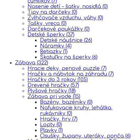
cumlíkov
(7)
Nosenie detí – šatky, nosidlá
(0)
Tipy na darčeky
(0)
Zvlhčovače vzduchu, váhy
(0)
Tašky, vreca
(0)
Darčekové poukážky
(0)
Detské šperky
(37)
Detské náušnice
(26)
Náramky
(4)
Retiazky
(1)
Škatuľky na šperky
(6)
Zábava
(322)
Hracie deky, penové puzzle
(7)
Hračky a nábytok na záhradu
(7)
Hračky do 3 rokov
(105)
Drevené hračky
(57)
Plyšové hračky
(18)
Zábava pri vode
(15)
Bazény, bazéniky
(0)
Nafukovacie kruhy, lehátka,
rukávniky
(0)
Hračky, hry
(7)
Lopty
(0)
Plavky
(1)
Osušky, župany, uteráky, ponča
(6)