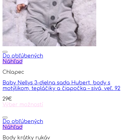
Do obľúbených
Náhľad
Chlapec
Baby Nellys 3-dielna sada Hubert, body s
motýlikom, tepláčiky a čiapočka – sivá, veľ. 92
29
€
Výber možností
This
product
has
Do obľúbených
multiple
Náhľad
variants.
Body krátky rukáv
The