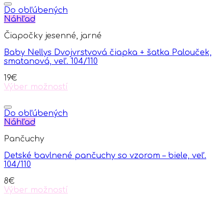
Do obľúbených
Náhľad
Čiapočky jesenné, jarné
Baby Nellys Dvojvrstvová čiapka + šatka Palouček,
smatanová, veľ. 104/110
19
€
Výber možností
This
product
has
Do obľúbených
multiple
Náhľad
variants.
Pančuchy
The
options
Detské bavlnené pančuchy so vzorom – biele, veľ.
may
104/110
be
chosen
8
€
on
Výber možností
the
This
product
product
page
has