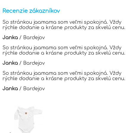
multiple
variants.
Recenzie zákazníkov
The
options
So stránkou jaamama som veľmi spokojná. Vždy
may
rýchle dodanie a krásne produkty za skvelú cenu.
be
chosen
Janka
/
Bardejov
on
the
So stránkou jaamama som veľmi spokojná. Vždy
product
rýchle dodanie a krásne produkty za skvelú cenu.
page
Janka
/
Bardejov
So stránkou jaamama som veľmi spokojná. Vždy
rýchle dodanie a krásne produkty za skvelú cenu.
Janka
/
Bardejov