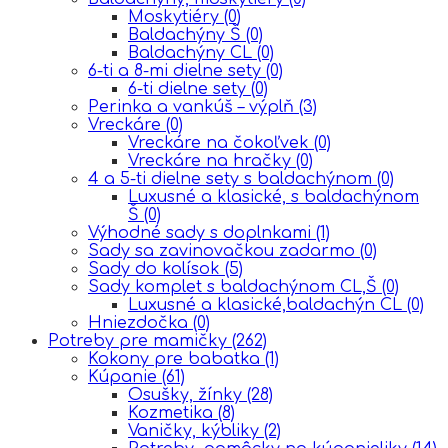
Moskytiéry
(0)
Baldachýny Š
(0)
Baldachýny CL
(0)
6-ti a 8-mi dielne sety
(0)
6-ti dielne sety
(0)
Perinka a vankúš – výplň
(3)
Vreckáre
(0)
Vreckáre na čokoľvek
(0)
Vreckáre na hračky
(0)
4 a 5-ti dielne sety s baldachýnom
(0)
Luxusné a klasické, s baldachýnom
Š
(0)
Výhodné sady s doplnkami
(1)
Sady sa zavinovačkou zadarmo
(0)
Sady do kolísok
(5)
Sady komplet s baldachýnom CL,Š
(0)
Luxusné a klasické,baldachýn CL
(0)
Hniezdočka
(0)
Potreby pre mamičky
(262)
Kokony pre babatka
(1)
Kúpanie
(61)
Osušky, žínky
(28)
Kozmetika
(8)
Vaničky, kýbliky
(2)