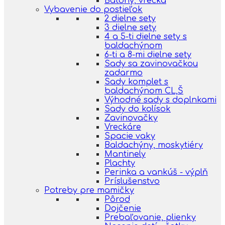
Batohy, vrecká
Vybavenie do postieľok
2 dielne sety
3 dielne sety
4 a 5-ti dielne sety s
baldachýnom
6-ti a 8-mi dielne sety
Sady sa zavinovačkou
zadarmo
Sady komplet s
baldachýnom CL,Š
Výhodné sady s doplnkami
Sady do kolísok
Zavinovačky
Vreckáre
Spacie vaky
Baldachýny, moskytiéry
Mantinely
Plachty
Perinka a vankúš - výplň
Príslušenstvo
Potreby pre mamičky
Pôrod
Dojčenie
Prebaľovanie, plienky