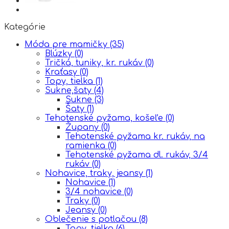
Kategórie
Móda pre mamičky
(35)
Blúzky
(0)
Tričká, tuniky, kr. rukáv
(0)
Kraťasy
(0)
Topy, tielka
(1)
Sukne,šaty
(4)
Sukne
(3)
Šaty
(1)
Tehotenské pyžama, košeľe
(0)
Župany
(0)
Tehotenské pyžama kr. rukáv, na
ramienka
(0)
Tehotenské pyžama dl. rukáv, 3/4
rukáv
(0)
Nohavice, traky, jeansy
(1)
Nohavice
(1)
3/4 nohavice
(0)
Traky
(0)
Jeansy
(0)
Oblečenie s potlačou
(8)
Topy, tielka
(6)