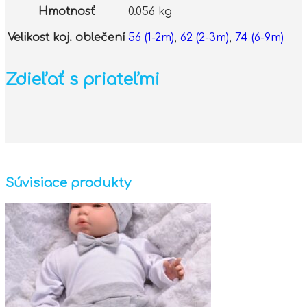
Hmotnosť
0.056 kg
Velikost koj. oblečení
56 (1-2m)
,
62 (2-3m)
,
74 (6-9m)
Zdieľať s priateľmi
Súvisiace produkty