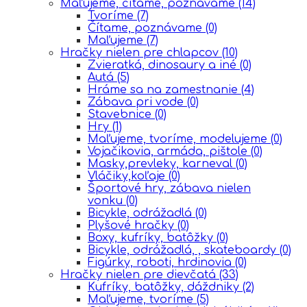
Maľujeme, čítame, poznávame
(14)
Tvoríme
(7)
Čítame, poznávame
(0)
Maľujeme
(7)
Hračky nielen pre chlapcov
(10)
Zvieratká, dinosaury a iné
(0)
Autá
(5)
Hráme sa na zamestnanie
(4)
Zábava pri vode
(0)
Stavebnice
(0)
Hry
(1)
Maľujeme, tvoríme, modelujeme
(0)
Vojačikovia, armáda, pištole
(0)
Masky,prevleky, karneval
(0)
Vláčiky,koľaje
(0)
Športové hry, zábava nielen
vonku
(0)
Bicykle, odrážadlá
(0)
Plyšové hračky
(0)
Boxy, kufríky, batôžky
(0)
Bicykle, odrážadlá, , skateboardy
(0)
Figúrky, roboti, hrdinovia
(0)
Hračky nielen pre dievčatá
(33)
Kufríky, batôžky, dáždniky
(2)
Maľujeme, tvoríme
(5)