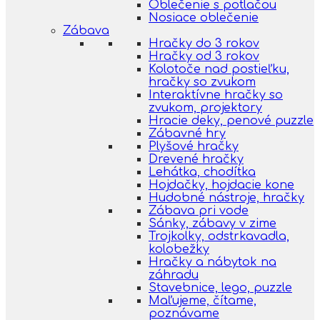
Oblečenie s potlačou
Nosiace oblečenie
Zábava
Hračky do 3 rokov
Hračky od 3 rokov
Kolotoče nad postieľku,
hračky so zvukom
Interaktívne hračky so
zvukom, projektory
Hracie deky, penové puzzle
Zábavné hry
Plyšové hračky
Drevené hračky
Lehátka, chodítka
Hojdačky, hojdacie kone
Hudobné nástroje, hračky
Zábava pri vode
Sánky, zábavy v zime
Trojkolky, odstrkavadla,
kolobežky
Hračky a nábytok na
záhradu
Stavebnice, lego, puzzle
Maľujeme, čítame,
poznávame