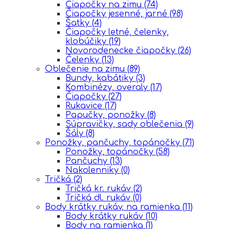
Čiapočky na zimu
(74)
Čiapočky jesenné, jarné
(98)
Šatky
(4)
Čiapočky letné, čelenky,
klobúčiky
(19)
Novorodenecke čiapočky
(26)
Čelenky
(13)
Oblečenie na zimu
(89)
Bundy, kabátiky
(3)
Kombinézy, overaly
(17)
Čiapočky
(27)
Rukavice
(17)
Papučky, ponožky
(8)
Súpravičky, sady oblečenia
(9)
Šály
(8)
Ponožky, pančuchy, topánočky
(71)
Ponožky, topánočky
(58)
Pančuchy
(13)
Nakolenniky
(0)
Tričká
(2)
Tričká kr. rukáv
(2)
Tričká dl. rukáv
(0)
Body krátky rukáv, na ramienka
(11)
Body krátky rukáv
(10)
Body na ramienka
(1)