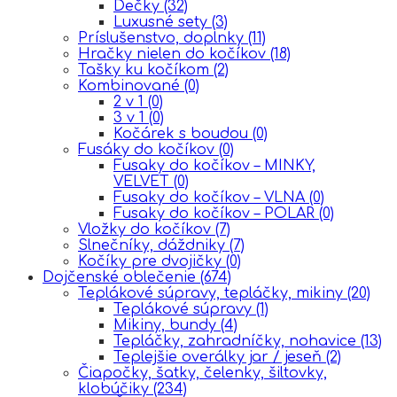
Dečky
(32)
Luxusné sety
(3)
Príslušenstvo, doplnky
(11)
Hračky nielen do kočíkov
(18)
Tašky ku kočíkom
(2)
Kombinované
(0)
2 v 1
(0)
3 v 1
(0)
Kočárek s boudou
(0)
Fusáky do kočíkov
(0)
Fusaky do kočíkov – MINKY,
VELVET
(0)
Fusaky do kočíkov – VLNA
(0)
Fusaky do kočíkov – POLAR
(0)
Vložky do kočíkov
(7)
Slnečníky, dáždniky
(7)
Kočíky pre dvojičky
(0)
Dojčenské oblečenie
(674)
Teplákové súpravy, tepláčky, mikiny
(20)
Teplákové súpravy
(1)
Mikiny, bundy
(4)
Tepláčky, zahradníčky, nohavice
(13)
Teplejšie overálky jar / jeseň
(2)
Čiapočky, šatky, čelenky, šiltovky,
klobúčiky
(234)