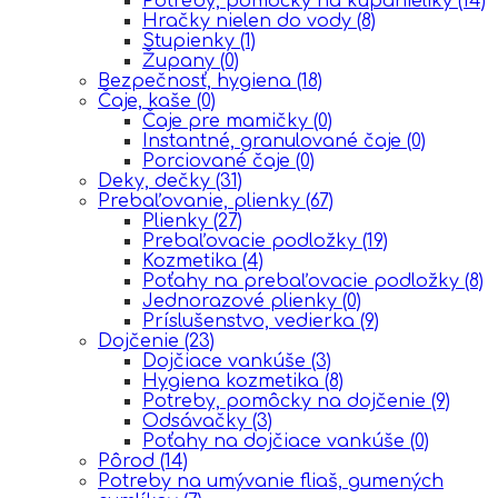
Potreby, pomôcky na kúpanieliky
(14)
Hračky nielen do vody
(8)
Stupienky
(1)
Župany
(0)
Bezpečnosť, hygiena
(18)
Čaje, kaše
(0)
Čaje pre mamičky
(0)
Instantné, granulované čaje
(0)
Porciované čaje
(0)
Deky, dečky
(31)
Prebaľovanie, plienky
(67)
Plienky
(27)
Prebaľovacie podložky
(19)
Kozmetika
(4)
Poťahy na prebaľovacie podložky
(8)
Jednorazové plienky
(0)
Príslušenstvo, vedierka
(9)
Dojčenie
(23)
Dojčiace vankúše
(3)
Hygiena kozmetika
(8)
Potreby, pomôcky na dojčenie
(9)
Odsávačky
(3)
Poťahy na dojčiace vankúše
(0)
Pôrod
(14)
Potreby na umývanie fliaš, gumených