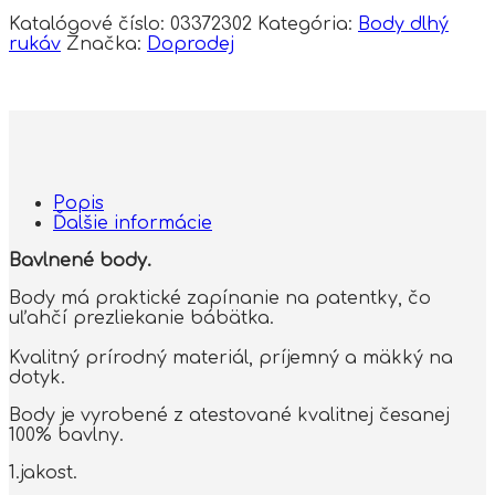
Katalógové číslo:
03372302
Kategória:
Body dlhý
rukáv
Značka:
Doprodej
Popis
Ďalšie informácie
Bavlnené body.
Body má praktické zapínanie na patentky, čo
uľahčí prezliekanie bábätka.
Kvalitný prírodný materiál, príjemný a mäkký na
dotyk.
Body je vyrobené z atestované kvalitnej česanej
100% bavlny.
1.jakost.