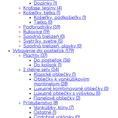
Doplnky
(1)
Kraťase, legíny
(4)
Košieľky, tielka
(1)
Košieľky, podkošieľky
(1)
Tielka
(0)
Podbradníky
(39)
Rukavice
(19)
Spodná bielizeň
(0)
Svetríky, svetre
(5)
Spodná bielizeň, plavky
(0)
Vybavenie do postieľok
(179)
Plachty
(37)
Do postieľok
(36)
Do kolísok
(1)
2 dielne sety
(34)
Klasické obliečky
(1)
Obliečky k vankúšikovým
mantinelom
(28)
Luxusné kombinované obliečky
(0)
Luxusné obliečky s výšivkou
(0)
Flanelové obliečky
(2)
Príslušenstvo
(8)
Vankúšiky, kliny
(7)
Ostatné
(1)
Ozdobné volániky
(0)