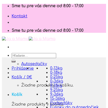
Skip
Sme tu pre vás denne od 8:00 - 17:00
to
content
Kontakt
Sme tu pre vás denne od 8:00 - 17:00
Hľadať:
Autosedačky
0-13kg
Prihlásenie
0-18kg
0-25kg
Košík /
0
€
0-36kg
Žiadne produkty v košíku.
9-18kg
9-25kg
9-36kg
Košík
15-36kg
Podsedáky
Žiadne produkty v košíku.
Fusaky do autosedačiek