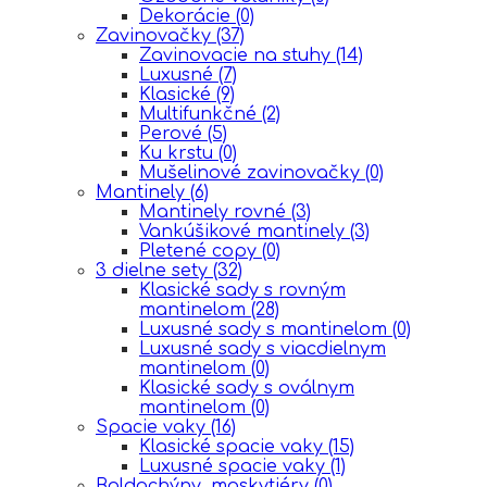
Dekorácie
(0)
Zavinovačky
(37)
Zavinovacie na stuhy
(14)
Luxusné
(7)
Klasické
(9)
Multifunkčné
(2)
Perové
(5)
Ku krstu
(0)
Mušelinové zavinovačky
(0)
Mantinely
(6)
Mantinely rovné
(3)
Vankúšikové mantinely
(3)
Pletené copy
(0)
3 dielne sety
(32)
Klasické sady s rovným
mantinelom
(28)
Luxusné sady s mantinelom
(0)
Luxusné sady s viacdielnym
mantinelom
(0)
Klasické sady s oválnym
mantinelom
(0)
Spacie vaky
(16)
Klasické spacie vaky
(15)
Luxusné spacie vaky
(1)
Baldachýny, moskytiéry
(0)