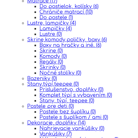
Matrace
(17)
Do postielok, kolísky
(6)
Chrániče matrací
(10)
Do postele
(1)
Lustre, lampičky
(4)
Lampičky
(4)
Lustre
(0)
Skrine,komody,poličky, boxy
(6)
Boxy na hračky a iné.
(6)
Skrine
(0)
Komody
(0)
Regály
(0)
Skrinky
(0)
Nočné stolíky
(0)
Bazeniky
(0)
Stany,týpí,teepee
(0)
Prislušenstvo, doplňky
(0)
Komplet týpí s vybavením
(0)
Stany, týpí, teepee
(0)
Postele pre deti
(0)
Postele bez šuplíku
(0)
Postele s šuplíkom / ami
(0)
Dekoracje, doplňky
(14)
Nahrievacie vankúšiky
(0)
Vankúšiky
(7)