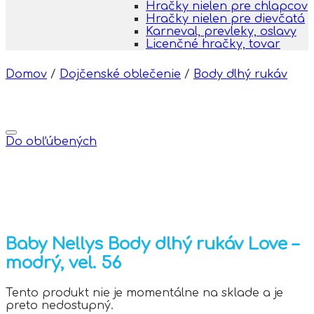
Hračky nielen pre chlapcov
Hračky nielen pre dievčatá
Karneval, prevleky, oslavy
Licenčné hračky, tovar
Domov
/
Dojčenské oblečenie
/
Body dlhý rukáv
Do obľúbených
Baby Nellys Body dlhý rukáv Love –
modrý, vel. 56
Tento produkt nie je momentálne na sklade a je
preto nedostupný.