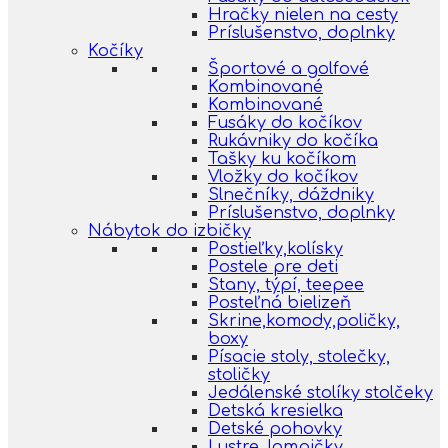
Hračky nielen na cesty
Príslušenstvo, doplnky
Kočíky
Športové a golfové
Kombinované
Kombinované
Fusáky do kočíkov
Rukávniky do kočíka
Tašky ku kočíkom
Vložky do kočíkov
Slnečníky, dáždniky
Príslušenstvo, doplnky
Nábytok do izbičky
Postieľky,kolísky
Postele pre deti
Stany, týpí, teepee
Posteľná bielizeň
Skrine,komody,poličky,
boxy
Písacie stoly, stolečky,
stoličky
Jedálenské stolíky stolčeky
Detská kresielka
Detské pohovky
Lustre, lampičky