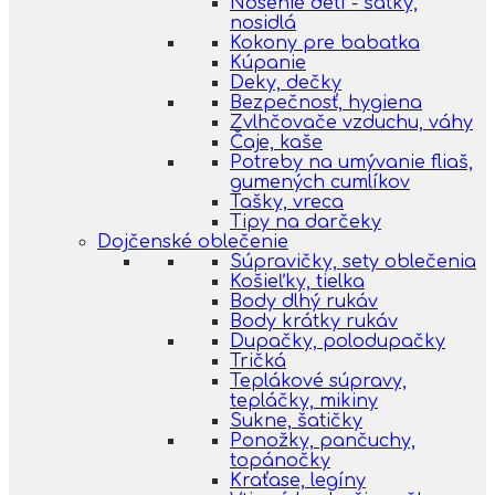
Nosenie detí - šatky,
nosidlá
Kokony pre babatka
Kúpanie
Deky, dečky
Bezpečnosť, hygiena
Zvlhčovače vzduchu, váhy
Čaje, kaše
Potreby na umývanie fliaš,
gumených cumlíkov
Tašky, vreca
Tipy na darčeky
Dojčenské oblečenie
Súpravičky, sety oblečenia
Košieľky, tielka
Body dlhý rukáv
Body krátky rukáv
Dupačky, polodupačky
Tričká
Teplákové súpravy,
tepláčky, mikiny
Sukne, šatičky
Ponožky, pančuchy,
topánočky
Kraťase, legíny