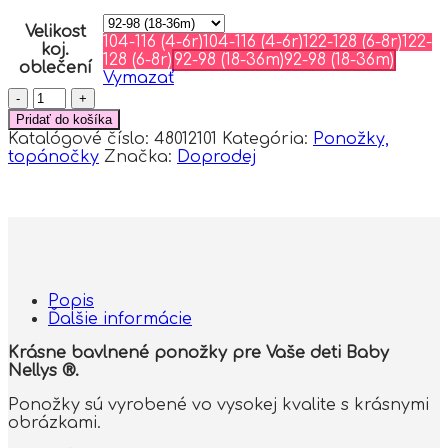
Velikost
104-116 (4-6r)
104-116 (4-6r)
122-128 (6-8r)
122-
koj.
128 (6-8r)
92-98 (18-36m)
92-98 (18-36m)
oblečení
Vymazať
množstvo
Baby
Pridať do košíka
Nellys
Katalógové číslo:
48012101
Kategória:
Ponožky,
Bavlnené
topánočky
Značka:
Doprodej
ponožky
Pštros
-
tmavo
růžové
Popis
Ďalšie informácie
Krásne bavlnené ponožky pre Vaše deti Baby
Nellys ®.
Ponožky sú vyrobené vo vysokej kvalite s krásnymi
obrázkami.