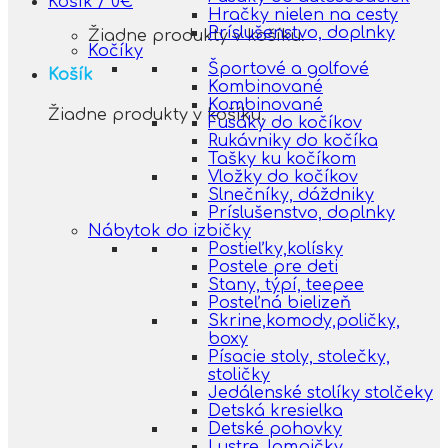
Košík /
0
€
Hračky nielen na cesty
Príslušenstvo, doplnky
Žiadne produkty v košíku.
Kočíky
Športové a golfové
Košík
Kombinované
Kombinované
Žiadne produkty v košíku.
Fusáky do kočíkov
Rukávniky do kočíka
Tašky ku kočíkom
Vložky do kočíkov
Slnečníky, dáždniky
Príslušenstvo, doplnky
Nábytok do izbičky
Postieľky,kolísky
Postele pre deti
Stany, týpí, teepee
Posteľná bielizeň
Skrine,komody,poličky,
boxy
Písacie stoly, stolečky,
stoličky
Jedálenské stolíky stolčeky
Detská kresielka
Detské pohovky
Lustre, lampičky