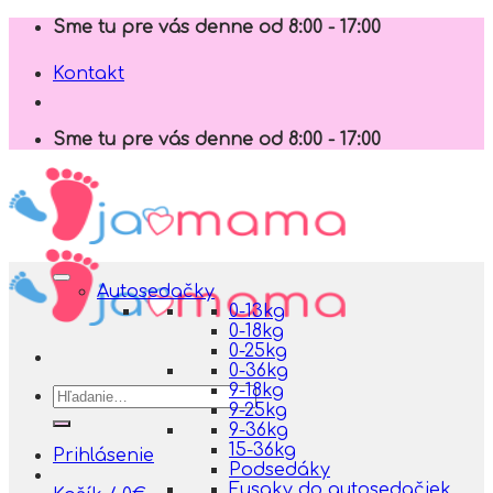
Skip
Sme tu pre vás denne od 8:00 - 17:00
to
content
Kontakt
Sme tu pre vás denne od 8:00 - 17:00
Autosedačky
0-13kg
0-18kg
0-25kg
0-36kg
9-18kg
Hľadať:
9-25kg
9-36kg
15-36kg
Prihlásenie
Podsedáky
Fusaky do autosedačiek