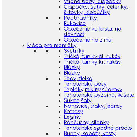
Vtipné body, čiapočky
Čiapočky, šatky, čelenky,
šiltovky, klobúčiky
Podbradníky
Rukavice
Oblečenie ku krstu, na
slávnosť
Oblečenie na zimu
Móda pre mamičky
Svetríky
Tričká, tuniky dl. rukáv
Tričká, tuniky kr. rukáv
Blúzky
Blúzky
Topy, tielka
Tehotenské pásy
Tepláky,mikiny,súpravy
Tehotenské pyžama, košeľe
Sukne,šaty
Nohavice, traky, jeansy
Kraťasy
Legíny
Pančuchy, silonky
Tehotenské spodné prádlo
Bundy, kabáty, vesty