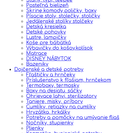
Posteľná bielizeň
Skrine,komody,poličky, boxy
Písacie stoly, stolečky, stoličky
Jedálenské stolíky stolčeky
Detská kresielka
Detské pohovky
Lustre, lampičky
Koše pre bábätká
Výbavičky do košov,kolísok
Matrace
DISNEY NÁBYTOK
Bazeniky
Dojčenské a detské potreby
Fľaštičky a hrnčeky
Príslušenstvo k fľašiam, hrnčekom
Termoboxy, termosky
Boxy na desiatu, sáčky
Ohrievace lahvi, sterilizatory
Taniere, misky, príbory
Cumlíky, retiazky na cumlíky
Hryzátka, hrkálky
Potreby a pomôcky na umývanie fliaš
Nočníky, stupienky
Plienky