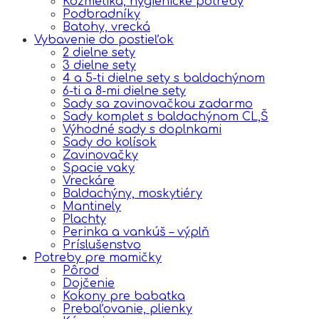
Kozmetika, hygienické potreby
Podbradníky
Batohy, vrecká
Vybavenie do postieľok
2 dielne sety
3 dielne sety
4 a 5-ti dielne sety s baldachýnom
6-ti a 8-mi dielne sety
Sady sa zavinovačkou zadarmo
Sady komplet s baldachýnom CL,Š
Výhodné sady s doplnkami
Sady do kolísok
Zavinovačky
Spacie vaky
Vreckáre
Baldachýny, moskytiéry
Mantinely
Plachty
Perinka a vankúš – výplň
Príslušenstvo
Potreby pre mamičky
Pôrod
Dojčenie
Kokony pre babatka
Prebaľovanie, plienky