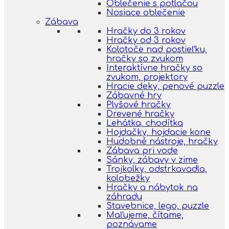
Oblečenie s potlačou
Nosiace oblečenie
Zábava
Hračky do 3 rokov
Hračky od 3 rokov
Kolotoče nad postieľku,
hračky so zvukom
Interaktívne hračky so
zvukom, projektory
Hracie deky, penové puzzle
Zábavné hry
Plyšové hračky
Drevené hračky
Lehátka, chodítka
Hojdačky, hojdacie kone
Hudobné nástroje, hračky
Zábava pri vode
Sánky, zábavy v zime
Trojkolky, odstrkavadla,
kolobežky
Hračky a nábytok na
záhradu
Stavebnice, lego, puzzle
Maľujeme, čítame,
poznávame