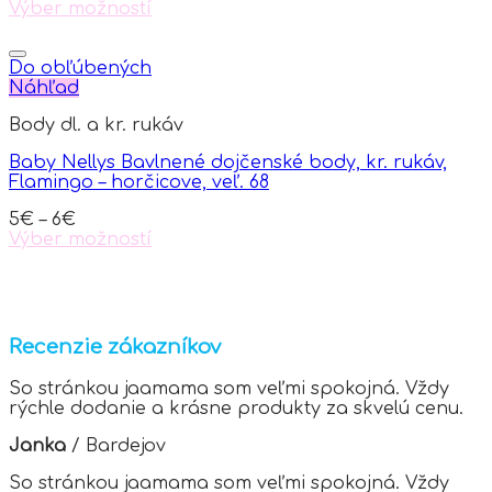
Výber možností
the
This
product
product
page
has
Do obľúbených
multiple
Náhľad
variants.
Body dl. a kr. rukáv
The
options
Baby Nellys Bavlnené dojčenské body, kr. rukáv,
may
Flamingo – horčicove, veľ. 68
be
chosen
5
€
–
6
€
on
Výber možností
the
This
product
product
page
has
multiple
variants.
Recenzie zákazníkov
The
options
So stránkou jaamama som veľmi spokojná. Vždy
may
rýchle dodanie a krásne produkty za skvelú cenu.
be
chosen
Janka
/
Bardejov
on
the
So stránkou jaamama som veľmi spokojná. Vždy