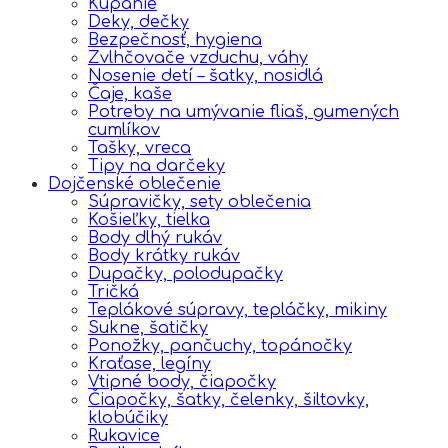
Kúpanie
Deky, dečky
Bezpečnosť, hygiena
Zvlhčovače vzduchu, váhy
Nosenie detí – šatky, nosidlá
Čaje, kaše
Potreby na umývanie fliaš, gumených
cumlíkov
Tašky, vreca
Tipy na darčeky
Dojčenské oblečenie
Súpravičky, sety oblečenia
Košieľky, tielka
Body dlhý rukáv
Body krátky rukáv
Dupačky, polodupačky
Tričká
Teplákové súpravy, tepláčky, mikiny
Sukne, šatičky
Ponožky, pančuchy, topánočky
Kraťase, legíny
Vtipné body, čiapočky
Čiapočky, šatky, čelenky, šiltovky,
klobúčiky
Rukavice