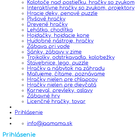
Kolotoče nad postieľku, hračky so zvukom
Interaktívne hračky so zvukom, projektory
Hracie deky, penové puzzle
Plyšové hračky
Drevené hračky
Lehátka, chodítka
Hojdačky, hojdacie kone
Hudobné nástroje, hračky
Zábava pri vode
Sánky, zábavy v zime
Trojkolky, odstrkavadla, kolobežky
Stavebnice, lego, puzzle
Hračky a nábytok na záhradu
Maľujeme, čítame, poznávame
Hračky nielen pre chlapcov
Hračky nielen pre dievčatá
Karneval, prevleky, oslavy
Zábavné hry
Licenčné hračky, tovar
Prihlásenie
info@jaamama.sk
Prihlásenie