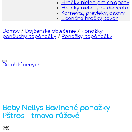
Hračky nielen pre chlapcov
Hračky nielen pre dievčatá
Karneval, prevleky, oslavy
Licenčné hračky, tovar
Domov
/
Dojčenské oblečenie
/
Ponožky,
pančuchy, topánočky
/
Ponožky, topánočky
Do obľúbených
Baby Nellys Bavlnené ponožky
Pštros – tmavo růžové
2
€