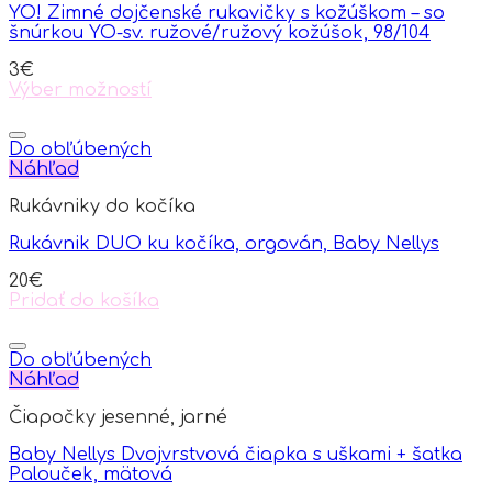
YO! Zimné dojčenské rukavičky s kožúškom – so
may
šnúrkou YO-sv. ružové/ružový kožúšok, 98/104
be
chosen
3
€
on
Výber možností
the
This
product
product
page
has
Do obľúbených
multiple
Náhľad
variants.
Rukávniky do kočíka
The
options
Rukávnik DUO ku kočíka, orgován, Baby Nellys
may
be
20
€
chosen
Pridať do košíka
on
the
product
Do obľúbených
page
Náhľad
Čiapočky jesenné, jarné
Baby Nellys Dvojvrstvová čiapka s uškami + šatka
Palouček, mätová