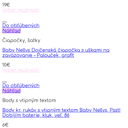
19
€
Výber možností
This
product
has
Do obľúbených
multiple
Náhľad
variants.
Čiapočky, šatky
The
options
Baby Nellys Dojčenská čiapočka s uškami na
may
zaväzovanie – Palouček, grafit
be
chosen
10
€
on
Výber možností
the
This
product
product
page
has
Do obľúbených
multiple
Náhľad
variants.
Body s vtipným textom
The
options
Body kr. rukáv s vtipným textom Baby Nellys, Psst!
may
Dobíjím baterie, kluk, veľ. 86
be
chosen
6
€
on