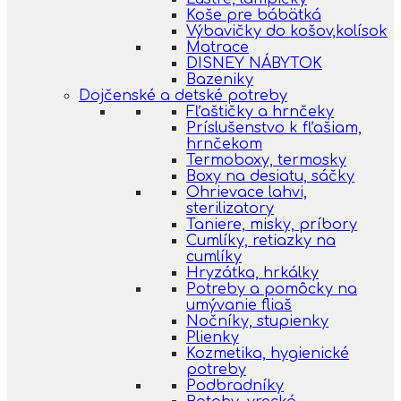
Koše pre bábätká
Výbavičky do košov,kolísok
Matrace
DISNEY NÁBYTOK
Bazeniky
Dojčenské a detské potreby
Fľaštičky a hrnčeky
Príslušenstvo k fľašiam,
hrnčekom
Termoboxy, termosky
Boxy na desiatu, sáčky
Ohrievace lahvi,
sterilizatory
Taniere, misky, príbory
Cumlíky, retiazky na
cumlíky
Hryzátka, hrkálky
Potreby a pomôcky na
umývanie fliaš
Nočníky, stupienky
Plienky
Kozmetika, hygienické
potreby
Podbradníky