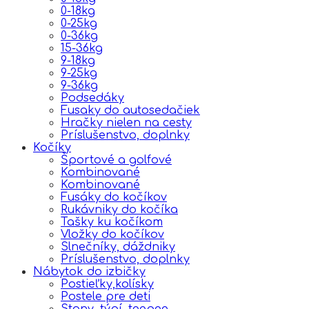
0-18kg
0-25kg
0-36kg
15-36kg
9-18kg
9-25kg
9-36kg
Podsedáky
Fusaky do autosedačiek
Hračky nielen na cesty
Príslušenstvo, doplnky
Kočíky
Športové a golfové
Kombinované
Kombinované
Fusáky do kočíkov
Rukávniky do kočíka
Tašky ku kočíkom
Vložky do kočíkov
Slnečníky, dáždniky
Príslušenstvo, doplnky
Nábytok do izbičky
Postieľky,kolísky
Postele pre deti
Stany, týpí, teepee