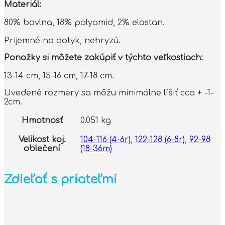
Materiál:
80% bavlna, 18% polyamid, 2% elastan.
Prijemné na dotyk, nehryzú.
Ponožky si môžete zakúpiť v týchto veľkostiach:
13-14 cm, 15-16 cm, 17-18 cm.
Uvedené rozmery sa môžu minimálne líšiť cca + -1-
2cm.
Hmotnosť
0.051 kg
Velikost koj.
104-116 (4-6r)
,
122-128 (6-8r)
,
92-98
oblečení
(18-36m)
Zdieľať s priateľmi