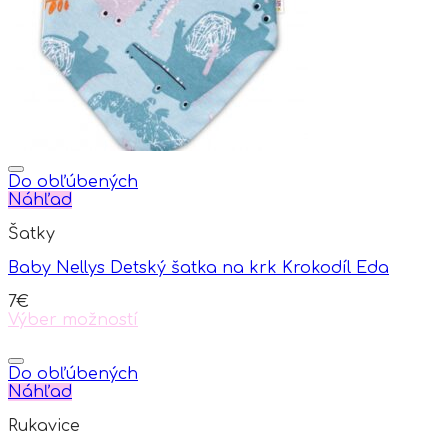
be
chosen
on
the
product
page
Do obľúbených
Náhľad
Šatky
Baby Nellys Detský šatka na krk Krokodíl Eda
7
€
Výber možností
This
product
has
Do obľúbených
multiple
Náhľad
variants.
Rukavice
The
options