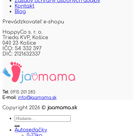
Zásady ochrany osobných údajov
Kontakt
Blog
Prevádzkovateľ e-shopu
HappyCo s. r. o.
Trieda KVP,
Košice
040 23 Košice
IČO: 54 332 397
DIČ: 2121632337
Tel
: 0915 201 283
E-mail
:
info@jaamama.sk
Copyright 2026 ©
jaamama.sk
Hľadať:
Autosedačky
0-13kg