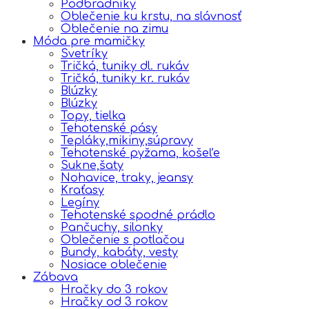
Podbradníky
Oblečenie ku krstu, na slávnosť
Oblečenie na zimu
Móda pre mamičky
Svetríky
Tričká, tuniky dl. rukáv
Tričká, tuniky kr. rukáv
Blúzky
Blúzky
Topy, tielka
Tehotenské pásy
Tepláky,mikiny,súpravy
Tehotenské pyžama, košeľe
Sukne,šaty
Nohavice, traky, jeansy
Kraťasy
Legíny
Tehotenské spodné prádlo
Pančuchy, silonky
Oblečenie s potlačou
Bundy, kabáty, vesty
Nosiace oblečenie
Zábava
Hračky do 3 rokov
Hračky od 3 rokov