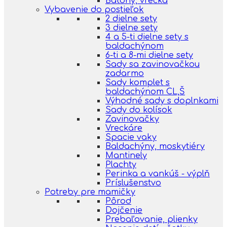
Batohy, vrecká
Vybavenie do postieľok
2 dielne sety
3 dielne sety
4 a 5-ti dielne sety s
baldachýnom
6-ti a 8-mi dielne sety
Sady sa zavinovačkou
zadarmo
Sady komplet s
baldachýnom CL,Š
Výhodné sady s doplnkami
Sady do kolísok
Zavinovačky
Vreckáre
Spacie vaky
Baldachýny, moskytiéry
Mantinely
Plachty
Perinka a vankúš - výplň
Príslušenstvo
Potreby pre mamičky
Pôrod
Dojčenie
Prebaľovanie, plienky