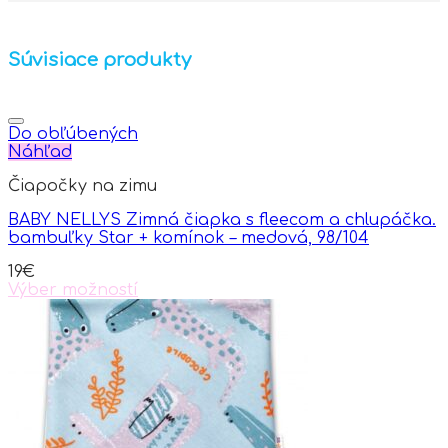
Súvisiace produkty
Do obľúbených
Náhľad
Čiapočky na zimu
BABY NELLYS Zimná čiapka s fleecom a chlupáčka.
bambuľky Star + komínok – medová, 98/104
19
€
Výber možností
This
product
has
multiple
variants.
The
options
may