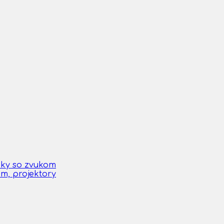
čky so zvukom
om, projektory