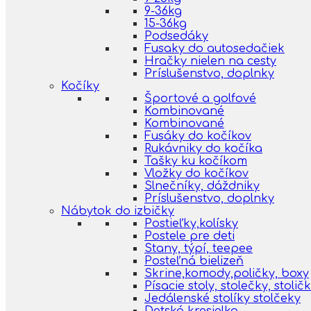
9-36kg
15-36kg
Podsedáky
Fusaky do autosedačiek
Hračky nielen na cesty
Príslušenstvo, doplnky
Kočíky
Športové a golfové
Kombinované
Kombinované
Fusáky do kočíkov
Rukávniky do kočíka
Tašky ku kočíkom
Vložky do kočíkov
Slnečníky, dáždniky
Príslušenstvo, doplnky
Nábytok do izbičky
Postieľky,kolísky
Postele pre deti
Stany, týpí, teepee
Posteľná bielizeň
Skrine,komody,poličky, boxy
Písacie stoly, stolečky, stolič
Jedálenské stolíky stolčeky