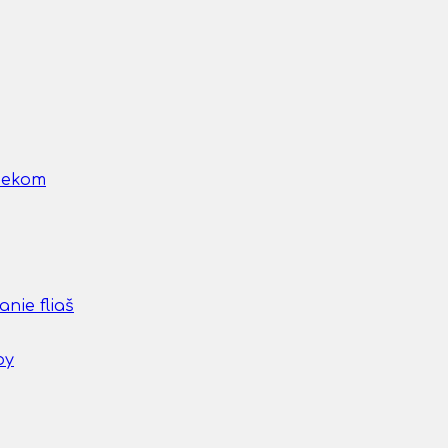
nčekom
nie fliaš
by