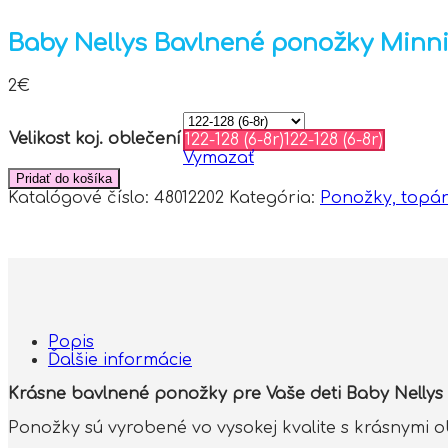
Baby Nellys Bavlnené ponožky Minnie
2
€
Velikost koj. oblečení
122-128 (6-8r)
122-128 (6-8r)
Vymazať
Pridať do košíka
Katalógové číslo:
48012202
Kategória:
Ponožky, topá
Popis
Ďalšie informácie
Krásne bavlnené ponožky pre Vaše deti Baby Nellys 
Ponožky sú vyrobené vo vysokej kvalite s krásnymi 