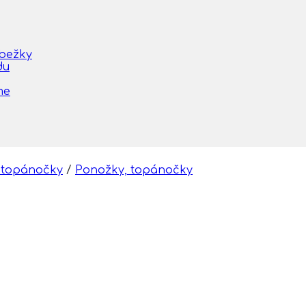
obežky
du
me
 topánočky
/
Ponožky, topánočky