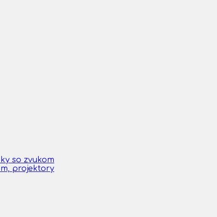
čky so zvukom
om, projektory