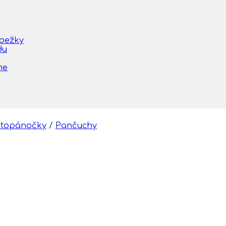
obežky
du
me
 topánočky
/
Pančuchy