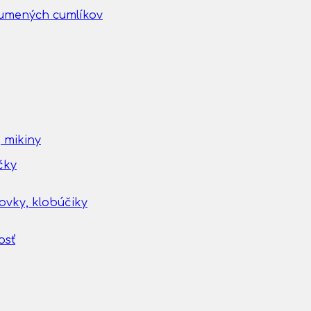
gumených cumlíkov
 mikiny
čky
tovky, klobúčiky
osť