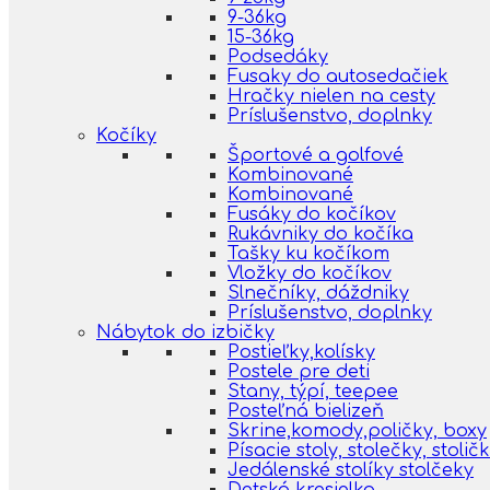
9-36kg
15-36kg
Podsedáky
Fusaky do autosedačiek
Hračky nielen na cesty
Príslušenstvo, doplnky
Kočíky
Športové a golfové
Kombinované
Kombinované
Fusáky do kočíkov
Rukávniky do kočíka
Tašky ku kočíkom
Vložky do kočíkov
Slnečníky, dáždniky
Príslušenstvo, doplnky
Nábytok do izbičky
Postieľky,kolísky
Postele pre deti
Stany, týpí, teepee
Posteľná bielizeň
Skrine,komody,poličky, boxy
Písacie stoly, stolečky, stolič
Jedálenské stolíky stolčeky