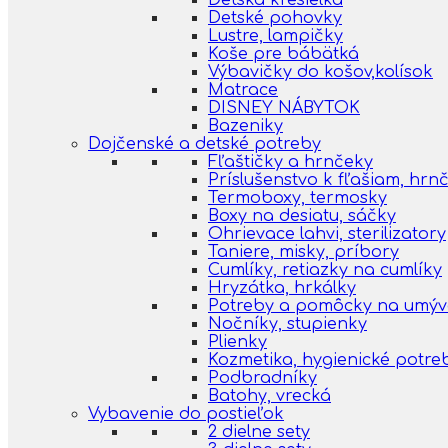
Detská kresielka
Detské pohovky
Lustre, lampičky
Koše pre bábätká
Výbavičky do košov,kolísok
Matrace
DISNEY NÁBYTOK
Bazeniky
Dojčenské a detské potreby
Fľaštičky a hrnčeky
Príslušenstvo k fľašiam, hr
Termoboxy, termosky
Boxy na desiatu, sáčky
Ohrievace lahvi, sterilizatory
Taniere, misky, príbory
Cumlíky, retiazky na cumlíky
Hryzátka, hrkálky
Potreby a pomôcky na umýva
Nočníky, stupienky
Plienky
Kozmetika, hygienické potre
Podbradníky
Batohy, vrecká
Vybavenie do postieľok
2 dielne sety