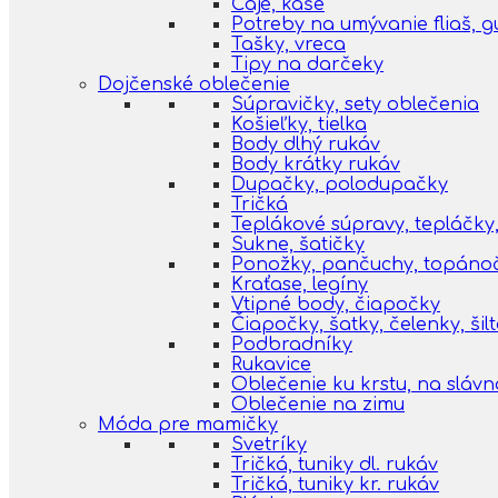
Čaje, kaše
Potreby na umývanie fliaš, 
Tašky, vreca
Tipy na darčeky
Dojčenské oblečenie
Súpravičky, sety oblečenia
Košieľky, tielka
Body dlhý rukáv
Body krátky rukáv
Dupačky, polodupačky
Tričká
Teplákové súpravy, tepláčky,
Sukne, šatičky
Ponožky, pančuchy, topáno
Kraťase, legíny
Vtipné body, čiapočky
Čiapočky, šatky, čelenky, šil
Podbradníky
Rukavice
Oblečenie ku krstu, na slávn
Oblečenie na zimu
Móda pre mamičky
Svetríky
Tričká, tuniky dl. rukáv
Tričká, tuniky kr. rukáv