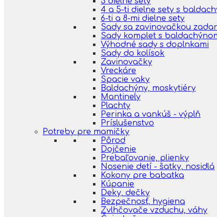
3 dielne sety
4 a 5-ti dielne sety s balda
6-ti a 8-mi dielne sety
Sady sa zavinovačkou zada
Sady komplet s baldachýno
Výhodné sady s doplnkami
Sady do kolísok
Zavinovačky
Vreckáre
Spacie vaky
Baldachýny, moskytiéry
Mantinely
Plachty
Perinka a vankúš - výplň
Príslušenstvo
Potreby pre mamičky
Pôrod
Dojčenie
Prebaľovanie, plienky
Nosenie detí - šatky, nosidlá
Kokony pre babatka
Kúpanie
Deky, dečky
Bezpečnosť, hygiena
Zvlhčovače vzduchu, váhy