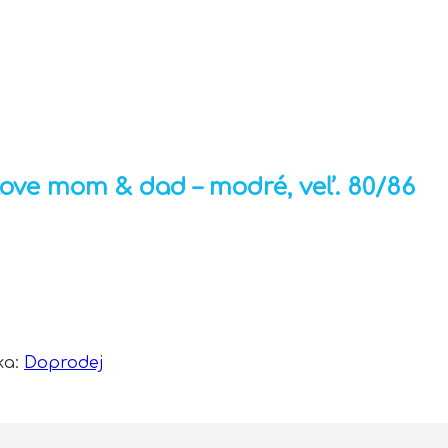
love mom & dad – modré, veľ. 80/86
ka:
Doprodej