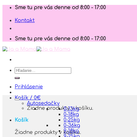
Skip
Sme tu pre vás denne od 8:00 - 17:00
to
content
Kontakt
Sme tu pre vás denne od 8:00 - 17:00
Hľadať:
Prihlásenie
Košík /
0
€
Autosedačky
Žiadne produkty v košíku.
0-13kg
0-18kg
0-25kg
Košík
0-36kg
9-18kg
Žiadne produkty v košíku.
9-25kg