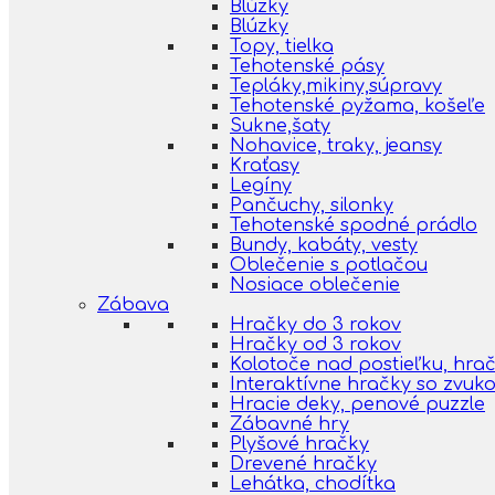
Blúzky
Blúzky
Topy, tielka
Tehotenské pásy
Tepláky,mikiny,súpravy
Tehotenské pyžama, košeľe
Sukne,šaty
Nohavice, traky, jeansy
Kraťasy
Legíny
Pančuchy, silonky
Tehotenské spodné prádlo
Bundy, kabáty, vesty
Oblečenie s potlačou
Nosiace oblečenie
Zábava
Hračky do 3 rokov
Hračky od 3 rokov
Kolotoče nad postieľku, hra
Interaktívne hračky so zvuk
Hracie deky, penové puzzle
Zábavné hry
Plyšové hračky
Drevené hračky
Lehátka, chodítka