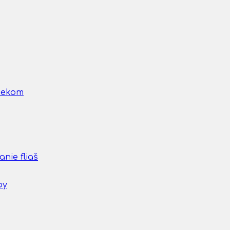
nčekom
nie fliaš
by