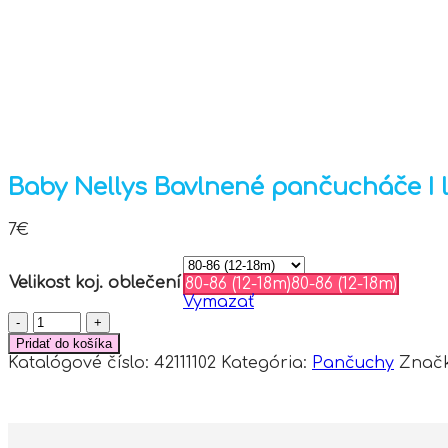
Baby Nellys Bavlnené pančucháče I 
7
€
Velikost koj. oblečení
80-86 (12-18m)
80-86 (12-18m)
Vymazať
množstvo
Baby
Pridať do košíka
Nellys
Katalógové číslo:
42111102
Kategória:
Pančuchy
Znač
Bavlnené
pančucháče
I
love
mom