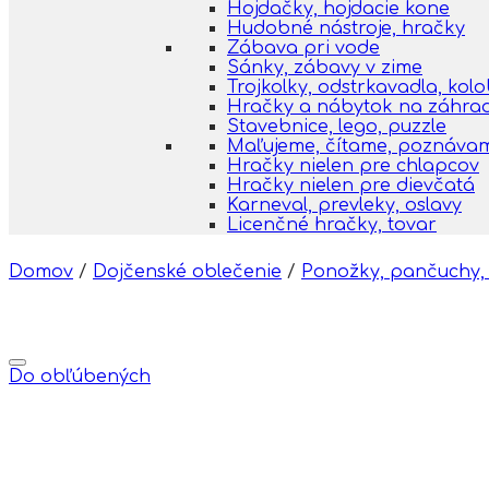
Hojdačky, hojdacie kone
Hudobné nástroje, hračky
Zábava pri vode
Sánky, zábavy v zime
Trojkolky, odstrkavadla, kol
Hračky a nábytok na záhra
Stavebnice, lego, puzzle
Maľujeme, čítame, poznáva
Hračky nielen pre chlapcov
Hračky nielen pre dievčatá
Karneval, prevleky, oslavy
Licenčné hračky, tovar
Domov
/
Dojčenské oblečenie
/
Ponožky, pančuchy,
Do obľúbených