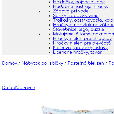
Hojdačky, hojdacie kone
Hudobné nástroje, hračky
Zábava pri vode
Sánky, zábavy v zime
Trojkolky, odstrkavadla, kol
Hračky a nábytok na záhra
Stavebnice, lego, puzzle
Maľujeme, čítame, poznáva
Hračky nielen pre chlapcov
Hračky nielen pre dievčatá
Karneval, prevleky, oslavy
Licenčné hračky, tovar
Domov
/
Nábytok do izbičky
/
Posteľná bielizeň
/
Po
Do obľúbených