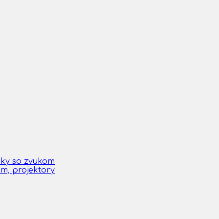
čky so zvukom
om, projektory