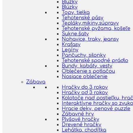
Blúzky
Blúzky
Topy, tielka
Tehotenské pásy
Tepláky,mikiny,súpravy
Tehotenské pyžama, košeľe
Sukne,šaty
Nohavice, traky, jeansy
Kraťasy
Legíny
Pančuchy, silonky
Tehotenské spodné prádlo
Bundy, kabáty, vesty
Oblečenie s potlačou
Nosiace oblečenie
Zábava
Hračky do 3 rokov
Hračky od 3 rokov
Kolotoče nad postieľku, hra
Interaktívne hračky so zvuk
Hracie deky, penové puzzle
Zábavné hry
Plyšové hračky
Drevené hračky
Lehátka, chodítka