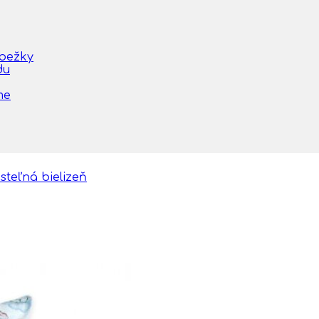
obežky
du
me
steľná bielizeň