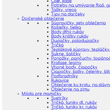
Čaje, kaše
Potreby na umývanie fliaš, 
Tašky, vreca
Tipy na darčeky
Dojčenské oblečenie
Súpravičky, sety oblečenia
Košieľky, tielka
Body dlhý rukáv
Body krátky rukáv
Dupačky, polodupačky
Tričká
Teplákové súpravy, tepláčky,
Sukne, šatičky
Ponožky, pančuchy, topáno
Kraťase, legíny
Vtipné body, čiapočky
Čiapočky, šatky, čelenky, šil
Podbradníky
Rukavice
Oblečenie ku krstu, na slávn
Oblečenie na zimu
Móda pre mamičky
Svetríky
Tričká, tuniky dl. rukáv
Tričká, tuniky kr. rukáv