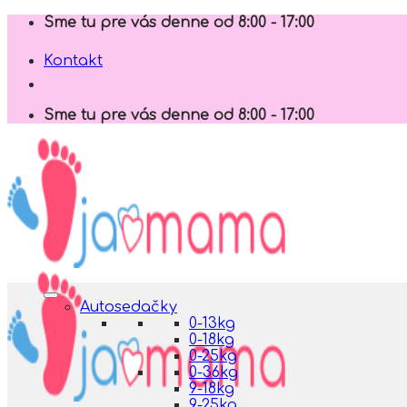
Skip
Sme tu pre vás denne od 8:00 - 17:00
to
content
Kontakt
Sme tu pre vás denne od 8:00 - 17:00
Autosedačky
0-13kg
0-18kg
0-25kg
0-36kg
9-18kg
9-25kg