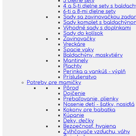
3 dielne sety
4 a 5-ti dielne sety s balda
6-ti a 8-mi dielne sety
Sady sa zavinovačkou zada
Sady komplet s baldachýno
Výhodné sady s doplnkami
Sady do kolísok
Zavinovačky
Vreckáre
Spacie vaky
Baldachýny, moskytiéry
Mantinely
Plachty
Perinka a vankúš - výplň
Príslušenstvo
Potreby pre mamičky
Pôrod
Dojčenie
Prebaľovanie, plienky
Nosenie detí - šatky, nosidlá
Kokony pre babatka
Kúpanie
Deky, dečky
Bezpečnosť, hygiena
Zvlhčovače vzduchu, váhy