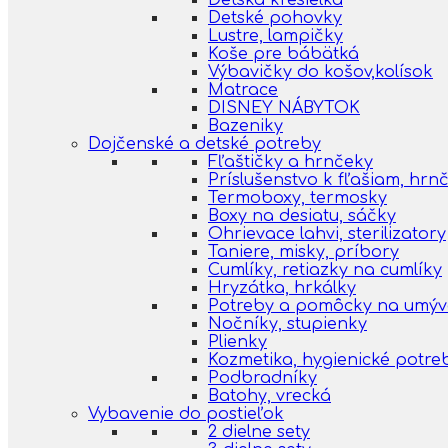
Detská kresielka
Detské pohovky
Lustre, lampičky
Koše pre bábätká
Výbavičky do košov,kolísok
Matrace
DISNEY NÁBYTOK
Bazeniky
Dojčenské a detské potreby
Fľaštičky a hrnčeky
Príslušenstvo k fľašiam, hr
Termoboxy, termosky
Boxy na desiatu, sáčky
Ohrievace lahvi, sterilizatory
Taniere, misky, príbory
Cumlíky, retiazky na cumlíky
Hryzátka, hrkálky
Potreby a pomôcky na umýva
Nočníky, stupienky
Plienky
Kozmetika, hygienické potre
Podbradníky
Batohy, vrecká
Vybavenie do postieľok
2 dielne sety