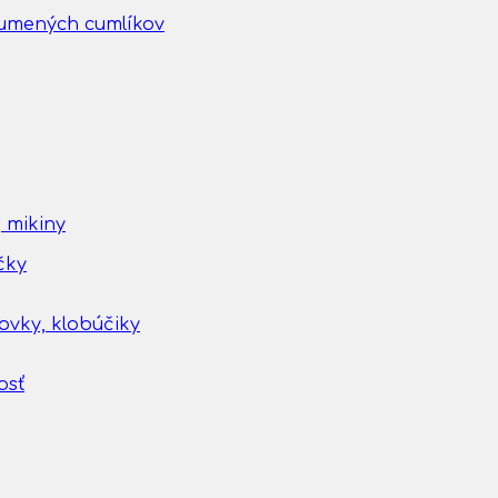
gumených cumlíkov
 mikiny
čky
tovky, klobúčiky
osť