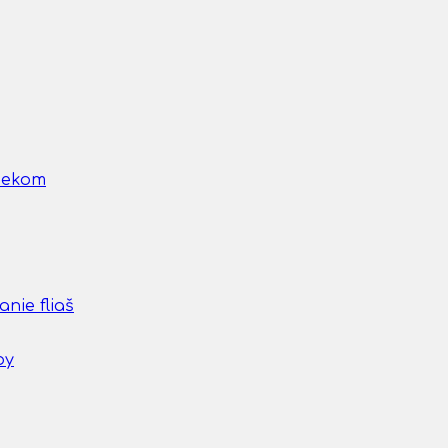
nčekom
nie fliaš
by