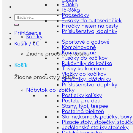
9-36kg
15-36kg
Podsedáky
Hľadať:
Fusaky do autosedačiek
Hračky nielen na cesty
Príslušenstvo, doplnky
Prihlásenie
Kočíky
Športové a golfové
Košík /
0
€
Kombinované
Kombinované
Žiadne produkty v košíku.
Fusáky do kočíkov
Rukávniky do kočíka
Košík
Tašky ku kočíkom
Vložky do kočíkov
Žiadne produkty v košíku.
Slnečníky, dáždniky
Príslušenstvo, doplnky
Nábytok do izbičky
Postieľky,kolísky
Postele pre deti
Stany, týpí, teepee
Posteľná bielizeň
Skrine,komody,poličky, boxy
Písacie stoly, stolečky, stolič
Jedálenské stolíky stolčeky