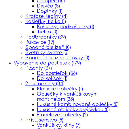
Chlapec
(10)
Dievča
(5)
Doplnky
(1)
Kraťase, legíny
(4)
Košieľky, tielka
(1)
Košieľky, podkošieľky
(1)
Tielka
(0)
Podbradníky
(39)
Rukavice
(19)
Spodná bielizeň
(0)
Svetríky, svetre
(5)
Spodná bielizeň, plavky
(0)
Vybavenie do postieľok
(179)
Plachty
(37)
Do postieľok
(36)
Do kolísok
(1)
2 dielne sety
(34)
Klasické obliečky
(1)
Obliečky k vankúšikovým
mantinelom
(28)
Luxusné kombinované obliečky
(0)
Luxusné obliečky s výšivkou
(0)
Flanelové obliečky
(2)
Príslušenstvo
(8)
Vankúšiky, kliny
(7)