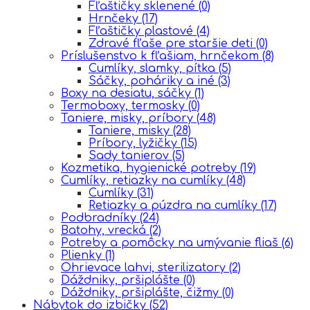
Fľaštičky sklenené
(0)
Hrnčeky
(17)
Fľaštičky plastové
(4)
Zdravé fľaše pre staršie deti
(0)
Príslušenstvo k fľašiam, hrnčekom
(8)
Cumlíky, slamky, pítka
(5)
Sáčky, poháriky a iné
(3)
Boxy na desiatu, sáčky
(1)
Termoboxy, termosky
(0)
Taniere, misky, príbory
(48)
Taniere, misky
(28)
Príbory, lyžičky
(15)
Sady tanierov
(5)
Kozmetika, hygienické potreby
(19)
Cumlíky, retiazky na cumlíky
(48)
Cumlíky
(31)
Retiazky a púzdra na cumlíky
(17)
Podbradníky
(24)
Batohy, vrecká
(2)
Potreby a pomôcky na umývanie fliaš
(6)
Plienky
(1)
Ohrievace lahvi, sterilizatory
(2)
Dáždniky, pršiplášte
(0)
Dáždniky, pršiplášte, čižmy
(0)
Nábytok do izbičky
(52)