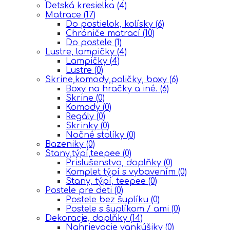
Detská kresielka
(4)
Matrace
(17)
Do postielok, kolísky
(6)
Chrániče matrací
(10)
Do postele
(1)
Lustre, lampičky
(4)
Lampičky
(4)
Lustre
(0)
Skrine,komody,poličky, boxy
(6)
Boxy na hračky a iné.
(6)
Skrine
(0)
Komody
(0)
Regály
(0)
Skrinky
(0)
Nočné stolíky
(0)
Bazeniky
(0)
Stany,týpí,teepee
(0)
Prislušenstvo, doplňky
(0)
Komplet týpí s vybavením
(0)
Stany, týpí, teepee
(0)
Postele pre deti
(0)
Postele bez šuplíku
(0)
Postele s šuplíkom / ami
(0)
Dekoracje, doplňky
(14)
Nahrievacie vankúšiky
(0)