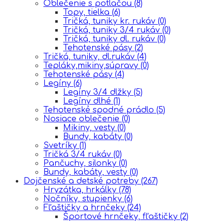
Oblečenie s potlačou
(8)
Topy, tielka
(6)
Tričká, tuniky kr. rukáv
(0)
Tričká, tuniky 3/4 rukáv
(0)
Tričká, tuniky dl. rukáv
(0)
Tehotenské pásy
(2)
Tričká, tuniky, dl.rukáv
(4)
Tepláky,mikiny,súpravy
(0)
Tehotenské pásy
(4)
Legíny
(6)
Legíny 3/4 dlžky
(5)
Legíny dlhé
(1)
Tehotenské spodné prádlo
(5)
Nosiace oblečenie
(0)
Mikiny, vesty
(0)
Bundy, kabáty
(0)
Svetríky
(1)
Tričká 3/4 rukáv
(0)
Pančuchy, silonky
(0)
Bundy, kabáty, vesty
(0)
Dojčenské a detské potreby
(267)
Hryzátka, hrkálky
(78)
Nočníky, stupienky
(6)
Fľaštičky a hrnčeky
(24)
Športové hrnčeky, fľaštičky
(2)