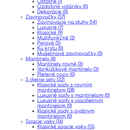
Ostatné
(1)
Ozdobné volániky
(0)
Dekorácie
(0)
Zavinovačky
(37)
Zavinovacie na stuhy
(14)
Luxusné
(7)
Klasické
(9)
Multifunkčné
(2)
Perové
(5)
Ku krstu
(0)
Mušelinové zavinovačky
(0)
Mantinely
(6)
Mantinely rovné
(3)
Vankúšikové mantinely
(3)
Pletené copy
(0)
3 dielne sety
(32)
Klasické sady s rovným
mantinelom
(28)
Luxusné sady s mantinelom
(0)
Luxusné sady s viacdielnym
mantinelom
(0)
Klasické sady s oválnym
mantinelom
(0)
Spacie vaky
(16)
Klasické spacie vaky
(15)