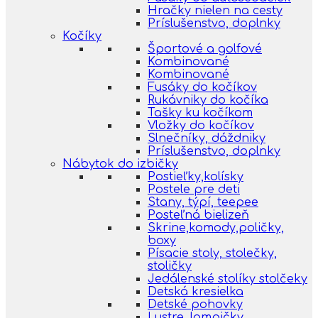
Hračky nielen na cesty
Príslušenstvo, doplnky
Kočíky
Športové a golfové
Kombinované
Kombinované
Fusáky do kočíkov
Rukávniky do kočíka
Tašky ku kočíkom
Vložky do kočíkov
Slnečníky, dáždniky
Príslušenstvo, doplnky
Nábytok do izbičky
Postieľky,kolísky
Postele pre deti
Stany, týpí, teepee
Posteľná bielizeň
Skrine,komody,poličky,
boxy
Písacie stoly, stolečky,
stoličky
Jedálenské stolíky stolčeky
Detská kresielka
Detské pohovky
Lustre, lampičky