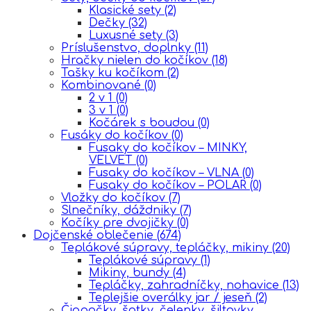
Klasické sety
(2)
Dečky
(32)
Luxusné sety
(3)
Príslušenstvo, doplnky
(11)
Hračky nielen do kočíkov
(18)
Tašky ku kočíkom
(2)
Kombinované
(0)
2 v 1
(0)
3 v 1
(0)
Kočárek s boudou
(0)
Fusáky do kočíkov
(0)
Fusaky do kočíkov – MINKY,
VELVET
(0)
Fusaky do kočíkov – VLNA
(0)
Fusaky do kočíkov – POLAR
(0)
Vložky do kočíkov
(7)
Slnečníky, dáždniky
(7)
Kočíky pre dvojičky
(0)
Dojčenské oblečenie
(674)
Teplákové súpravy, tepláčky, mikiny
(20)
Teplákové súpravy
(1)
Mikiny, bundy
(4)
Tepláčky, zahradníčky, nohavice
(13)
Teplejšie overálky jar / jeseň
(2)
Čiapočky, šatky, čelenky, šiltovky,