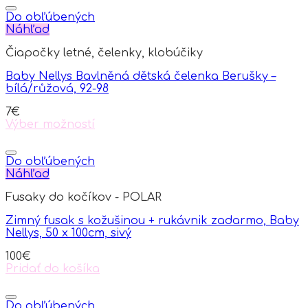
Do obľúbených
Náhľad
Čiapočky letné, čelenky, klobúčiky
Baby Nellys Bavlněná dětská čelenka Berušky –
bílá/růžová, 92-98
7
€
Výber možností
This
product
has
Do obľúbených
multiple
Náhľad
variants.
Fusaky do kočíkov - POLAR
The
options
Zimný fusak s kožušinou + rukávnik zadarmo, Baby
may
Nellys, 50 x 100cm, sivý
be
chosen
100
€
on
Pridať do košíka
the
product
page
Do obľúbených