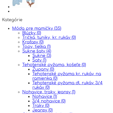
Kategórie
Móda pre mamičky
(35)
Blúzky
(0)
Tričká, tuniky, kr. rukáv
(0)
Kraťasy
(0)
Topy, tielka
(1)
Sukne,šaty
(4)
Sukne
(3)
Šaty
(1)
Tehotenské pyžama, košeľe
(0)
Župany
(0)
Tehotenské pyžama kr. rukáv, na
ramienka
(0)
Tehotenské pyžama dl. rukáv, 3/4
rukáv
(0)
Nohavice, traky, jeansy
(1)
Nohavice
(1)
3/4 nohavice
(0)
Traky
(0)
Jeansy
(0)