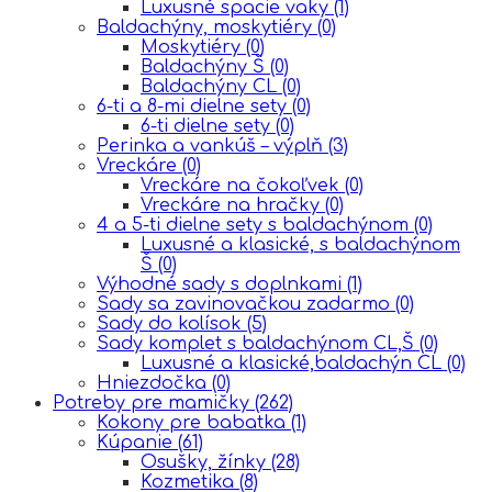
Luxusné spacie vaky
(1)
Baldachýny, moskytiéry
(0)
Moskytiéry
(0)
Baldachýny Š
(0)
Baldachýny CL
(0)
6-ti a 8-mi dielne sety
(0)
6-ti dielne sety
(0)
Perinka a vankúš – výplň
(3)
Vreckáre
(0)
Vreckáre na čokoľvek
(0)
Vreckáre na hračky
(0)
4 a 5-ti dielne sety s baldachýnom
(0)
Luxusné a klasické, s baldachýnom
Š
(0)
Výhodné sady s doplnkami
(1)
Sady sa zavinovačkou zadarmo
(0)
Sady do kolísok
(5)
Sady komplet s baldachýnom CL,Š
(0)
Luxusné a klasické,baldachýn CL
(0)
Hniezdočka
(0)
Potreby pre mamičky
(262)
Kokony pre babatka
(1)
Kúpanie
(61)
Osušky, žínky
(28)
Kozmetika
(8)