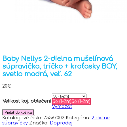
Baby Nellys 2-dielna mušelínová
súpravička, tričko + kraťasky BOY,
svetlo modrá, veľ. 62
20
€
Velikost koj. oblečení
56 (1-2m)
56 (1-2m)
Vymazať
Pridať do košíka
Katalógové číslo:
75567002
Kategória:
2 dielne
súpravičky
Značka:
Doprodej