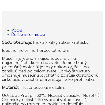
Popis
Ďalšie informácie
Sada obsahuje:
Tričko krátky rukáv, kraťasky.
Ideálne nielen na horúce letné dni.
Mušelín je jedna z najjednoduchších a
najjemnejších tkanín na svete. Jemne tkaný
priedušný materiál je taký dokonalý, že si ho
zamilujú deti po celom svete. Ľahká štruktúra
umožňuje mušelínu „dýchať“ a zaisťuje dostatočnú
cirkuláciu vzduchu, čím znižuje riziko prehriatia.
Materiál:
– 100% bavlna/mušelín.
Údržba : Prať pri 30°C. Nesušiť v sušičke. Nežehliť.
Chemicky nečistiť. Po vypraní voľne zavesiť,
najlepšie na ramienko, pokiaľ to dovoľuje