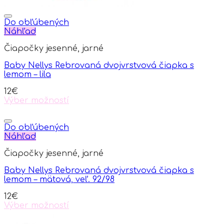
Do obľúbených
Náhľad
Čiapočky jesenné, jarné
Baby Nellys Rebrovaná dvojvrstvová čiapka s
lemom – lila
12
€
Výber možností
This
product
has
Do obľúbených
multiple
Náhľad
variants.
Čiapočky jesenné, jarné
The
options
Baby Nellys Rebrovaná dvojvrstvová čiapka s
may
lemom – mätová, veľ. 92/98
be
chosen
12
€
on
Výber možností
the
This
product
product