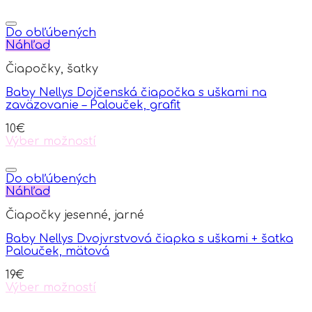
Do obľúbených
Náhľad
Čiapočky, šatky
Baby Nellys Dojčenská čiapočka s uškami na
zaväzovanie – Palouček, grafit
10
€
Výber možností
This
product
has
Do obľúbených
multiple
Náhľad
variants.
Čiapočky jesenné, jarné
The
options
Baby Nellys Dvojvrstvová čiapka s uškami + šatka
may
Palouček, mätová
be
chosen
19
€
on
Výber možností
the
This
product