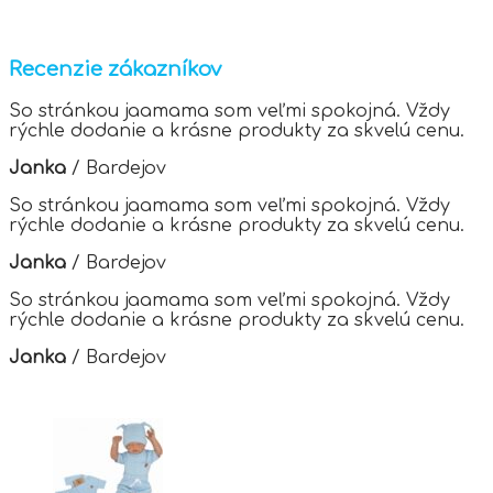
product
page
has
multiple
variants.
Recenzie zákazníkov
The
options
So stránkou jaamama som veľmi spokojná. Vždy
may
rýchle dodanie a krásne produkty za skvelú cenu.
be
chosen
Janka
/
Bardejov
on
the
So stránkou jaamama som veľmi spokojná. Vždy
product
rýchle dodanie a krásne produkty za skvelú cenu.
page
Janka
/
Bardejov
So stránkou jaamama som veľmi spokojná. Vždy
rýchle dodanie a krásne produkty za skvelú cenu.
Janka
/
Bardejov