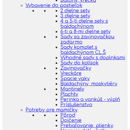
Batohy, vrecká
Vybavenie do postieľok
2 dielne sety
3 dielne sety
4 a 5-ti dielne sety s
baldachýnom
6-ti a 8-mi dielne sety
Sady sa zavinovačkou
zadarmo
Sady komplet s
baldachýnom CL,Š
Výhodné sady s doplnkami
Sady do kolísok
Zavinovačky
Vreckáre
Spacie vaky
Baldachýny, moskytiéry
Mantinely
Plachty
Perinka a vankúš - výplň
Príslušenstvo
Potreby pre mamičky
Pôrod
Dojčenie
Prebaľovanie, plienky