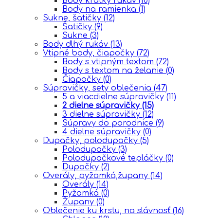
Body krátky rukáv
(10)
Body na ramienka
(1)
Sukne, šatičky
(12)
Šatičky
(9)
Sukne
(3)
Body dlhý rukáv
(13)
Vtipné body, čiapočky
(72)
Body s vtipným textom
(72)
Body s textom na želanie
(0)
Čiapočky
(0)
Súpravičky, sety oblečenia
(47)
5 a viacdielne súpravičky
(11)
2 dielne súpravičky
(15)
3 dielne súpravičky
(12)
Súpravy do porodnice
(9)
4 dielne súpravičky
(0)
Dupačky, polodupačky
(5)
Polodupačky
(3)
Polodupačkové tepláčky
(0)
Dupačky
(2)
Overály, pyžamká,župany
(14)
Overály
(14)
Pyžamká
(0)
Župany
(0)
Oblečenie ku krstu, na slávnosť
(16)