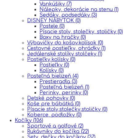
Vankúšiky
(7)
Nálepky, dekorácie na stenu
(1)
Sedáky, podsedáky
(3)
DISNEY NÁBYTOK
(0)
Postele
(0)
Písacie stoly, stolečky, stoličky
(0)
Boxy na hračky
(0)
Výbavičky do košov,kolísok
(0)
Cestovné postieľky, ohrádky
(1)
Jedálenské stolíky stolčeky
(1)
Postieľky,kolísky
(0)
Postieľky
(0)
Kolísky
(0)
Posteľná bielizeň
(4)
Prestieradla
(3)
Posteľná bielizeň
(1)
Perinky, perinky
(0)
Detské pohovky
(0)
Koše pre bábätká
(0)
Písacie stoly,stolečky,stoličky
(0)
Koberce, podložky
(0)
Kočíky
(106)
Športové a golfové
(2)
Rukávniky do kočíka
(22)
Sety, dečky do kočíkov
(37)