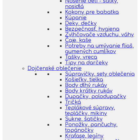
Nosenie detí - šatky,
nosidlá
Kokony pre babatka
Kúpanie
Deky, dečky
Bezpečnosť, hygiena
Zvlhčovače vzduchu, váhy
Čaje, kaše
Potreby na umývanie fliaš,
gumených cumlíkov
Tašky, vreca
Tipy na darčeky
Dojčenské oblečenie
Súpravičky, sety oblečenia
Košieľky, tielka
Body dlhý rukáv
Body krátky rukáv
Dupačky, polodupačky
Tričká
Teplákové súpravy,
tepláčky, mikiny
Sukne, šatičky
Ponožky, pančuchy,
topánočky
Kraťase, legíny