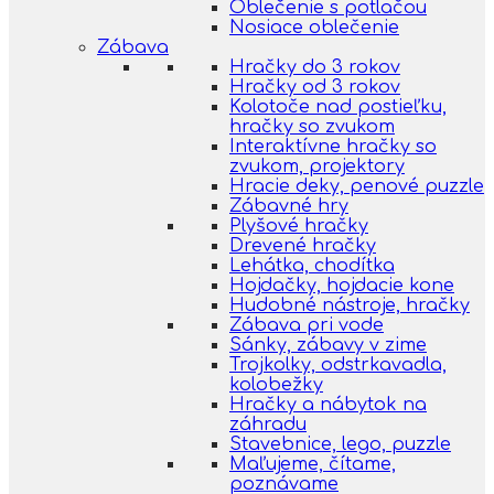
Oblečenie s potlačou
Nosiace oblečenie
Zábava
Hračky do 3 rokov
Hračky od 3 rokov
Kolotoče nad postieľku,
hračky so zvukom
Interaktívne hračky so
zvukom, projektory
Hracie deky, penové puzzle
Zábavné hry
Plyšové hračky
Drevené hračky
Lehátka, chodítka
Hojdačky, hojdacie kone
Hudobné nástroje, hračky
Zábava pri vode
Sánky, zábavy v zime
Trojkolky, odstrkavadla,
kolobežky
Hračky a nábytok na
záhradu
Stavebnice, lego, puzzle
Maľujeme, čítame,
poznávame