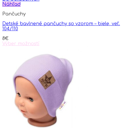
Náhľad
Pančuchy
Detské bavlnené pančuchy so vzorom – biele, veľ.
104/110
8
€
Výber možností
This
product
has
multiple
variants.
The
options
may
be
chosen
on
the
product
page