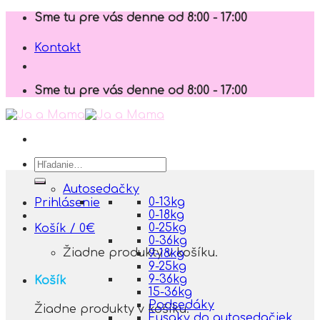
Skip
Sme tu pre vás denne od 8:00 - 17:00
to
content
Kontakt
Sme tu pre vás denne od 8:00 - 17:00
Hľadať:
Autosedačky
0-13kg
Prihlásenie
0-18kg
0-25kg
Košík /
0
€
0-36kg
Žiadne produkty v košíku.
9-18kg
9-25kg
9-36kg
Košík
15-36kg
Podsedáky
Žiadne produkty v košíku.
Fusaky do autosedačiek