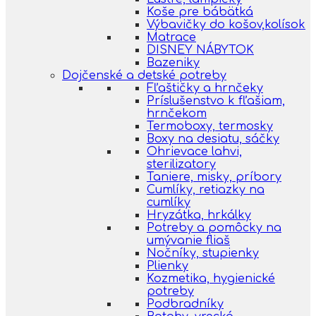
Koše pre bábätká
Výbavičky do košov,kolísok
Matrace
DISNEY NÁBYTOK
Bazeniky
Dojčenské a detské potreby
Fľaštičky a hrnčeky
Príslušenstvo k fľašiam,
hrnčekom
Termoboxy, termosky
Boxy na desiatu, sáčky
Ohrievace lahvi,
sterilizatory
Taniere, misky, príbory
Cumlíky, retiazky na
cumlíky
Hryzátka, hrkálky
Potreby a pomôcky na
umývanie fliaš
Nočníky, stupienky
Plienky
Kozmetika, hygienické
potreby
Podbradníky