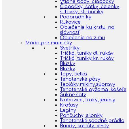
Vtipné body, čiapočky
Čiapočky, šatky, čelenky,
šiltovky, klobúčiky
Podbradníky
Rukavice
Oblečenie ku krstu, na
slávnosť
Oblečenie na zimu
Móda pre mamičky
Svetríky
Tričká, tuniky dl. rukáv
Tričká, tuniky kr. rukáv
Blúzky
Blúzky
Topy, tielka
Tehotenské pásy
Tepláky,mikiny,súpravy
Tehotenské pyžama, košeľe
Sukne,šaty
Nohavice, traky, jeansy
Kraťasy
Legíny
Pančuchy, silonky
Tehotenské spodné prádlo
Bundy, kabáty, vesty