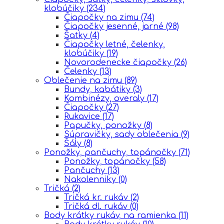
klobúčiky
(234)
Čiapočky na zimu
(74)
Čiapočky jesenné, jarné
(98)
Šatky
(4)
Čiapočky letné, čelenky,
klobúčiky
(19)
Novorodenecke čiapočky
(26)
Čelenky
(13)
Oblečenie na zimu
(89)
Bundy, kabátiky
(3)
Kombinézy, overaly
(17)
Čiapočky
(27)
Rukavice
(17)
Papučky, ponožky
(8)
Súpravičky, sady oblečenia
(9)
Šály
(8)
Ponožky, pančuchy, topánočky
(71)
Ponožky, topánočky
(58)
Pančuchy
(13)
Nakolenniky
(0)
Tričká
(2)
Tričká kr. rukáv
(2)
Tričká dl. rukáv
(0)
Body krátky rukáv, na ramienka
(11)