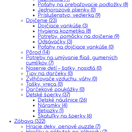
Poťahy na prebaľovacie podložky
(8)
Jednorazové plienky
(0)
Príslušenstvo, vedierka
(9)
Dojčenie
(23)
Dojčiace vankúše
(3)
Hygiena kozmetika
(8)
Potreby, pomôcky na dojčenie
(9)
Odsávačky
(3)
Poťahy na dojčiace vankúše
(0)
Pôrod
(14)
Potreby na umývanie fliaš, gumených
cumlíkov
(7)
Nosenie detí – šatky, nosidlá
(0)
Tipy na darčeky
(0)
Zvlhčovače vzduchu, váhy
(0)
Tašky, vreca
(0)
Darčekové poukážky
(0)
Detské šperky
(37)
Detské náušnice
(26)
Náramky
(4)
Retiazky
(1)
Škatuľky na šperky
(6)
Zábava
(322)
Hracie deky, penové puzzle
(7)
Hračky a nábytok na záhradu
(7)