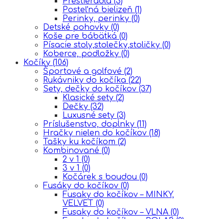
Prestieradla
(3)
Posteľná bielizeň
(1)
Perinky, perinky
(0)
Detské pohovky
(0)
Koše pre bábätká
(0)
Písacie stoly,stolečky,stoličky
(0)
Koberce, podložky
(0)
Kočíky
(106)
Športové a golfové
(2)
Rukávniky do kočíka
(22)
Sety, dečky do kočíkov
(37)
Klasické sety
(2)
Dečky
(32)
Luxusné sety
(3)
Príslušenstvo, doplnky
(11)
Hračky nielen do kočíkov
(18)
Tašky ku kočíkom
(2)
Kombinované
(0)
2 v 1
(0)
3 v 1
(0)
Kočárek s boudou
(0)
Fusáky do kočíkov
(0)
Fusaky do kočíkov – MINKY,
VELVET
(0)
Fusaky do kočíkov – VLNA
(0)