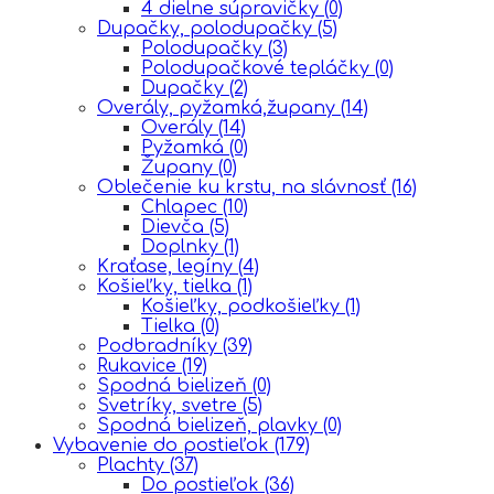
4 dielne súpravičky
(0)
Dupačky, polodupačky
(5)
Polodupačky
(3)
Polodupačkové tepláčky
(0)
Dupačky
(2)
Overály, pyžamká,župany
(14)
Overály
(14)
Pyžamká
(0)
Župany
(0)
Oblečenie ku krstu, na slávnosť
(16)
Chlapec
(10)
Dievča
(5)
Doplnky
(1)
Kraťase, legíny
(4)
Košieľky, tielka
(1)
Košieľky, podkošieľky
(1)
Tielka
(0)
Podbradníky
(39)
Rukavice
(19)
Spodná bielizeň
(0)
Svetríky, svetre
(5)
Spodná bielizeň, plavky
(0)
Vybavenie do postieľok
(179)
Plachty
(37)
Do postieľok
(36)