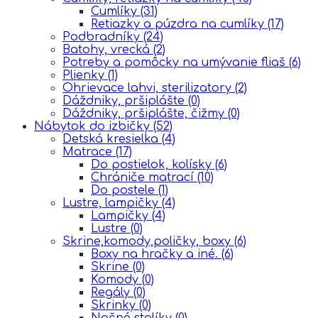
Cumlíky
(31)
Retiazky a púzdra na cumlíky
(17)
Podbradníky
(24)
Batohy, vrecká
(2)
Potreby a pomôcky na umývanie fliaš
(6)
Plienky
(1)
Ohrievace lahvi, sterilizatory
(2)
Dáždniky, pršiplášte
(0)
Dáždniky, pršiplášte, čižmy
(0)
Nábytok do izbičky
(52)
Detská kresielka
(4)
Matrace
(17)
Do postielok, kolísky
(6)
Chrániče matrací
(10)
Do postele
(1)
Lustre, lampičky
(4)
Lampičky
(4)
Lustre
(0)
Skrine,komody,poličky, boxy
(6)
Boxy na hračky a iné.
(6)
Skrine
(0)
Komody
(0)
Regály
(0)
Skrinky
(0)
Nočné stolíky
(0)