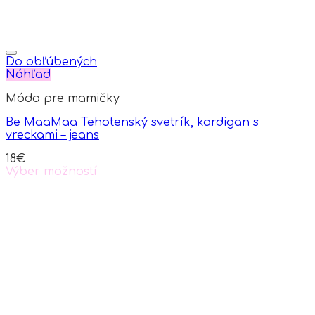
Do obľúbených
Náhľad
Móda pre mamičky
Be MaaMaa Tehotenský svetrík, kardigan s
vreckami – jeans
18
€
Výber možností
This
product
has
multiple
variants.
The
options
may
be
chosen
on