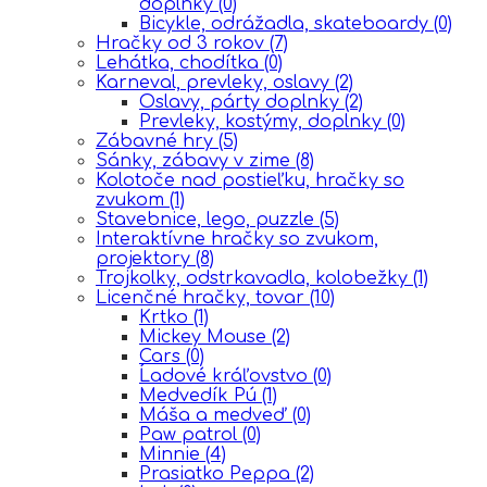
doplnky
(0)
Bicykle, odrážadla, skateboardy
(0)
Hračky od 3 rokov
(7)
Lehátka, chodítka
(0)
Karneval, prevleky, oslavy
(2)
Oslavy, párty doplnky
(2)
Prevleky, kostýmy, doplnky
(0)
Zábavné hry
(5)
Sánky, zábavy v zime
(8)
Kolotoče nad postieľku, hračky so
zvukom
(1)
Stavebnice, lego, puzzle
(5)
Interaktívne hračky so zvukom,
projektory
(8)
Trojkolky, odstrkavadla, kolobežky
(1)
Licenčné hračky, tovar
(10)
Krtko
(1)
Mickey Mouse
(2)
Cars
(0)
Ĺadové kráľovstvo
(0)
Medvedík Pú
(1)
Máša a medveď
(0)
Paw patrol
(0)
Minnie
(4)
Prasiatko Peppa
(2)