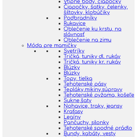
Vtipné body, čiapočky
Čiapočky, šatky, čelenky,
šiltovky, klobúčiky
Podbradníky
Rukavice
Oblečenie ku krstu, na
slávnosť
Oblečenie na zimu
Móda pre mamičky
Svetríky
Tričká, tuniky dl. rukáv
Tričká, tuniky kr. rukáv
Blúzky
Blúzky
Topy, tielka
Tehotenské pásy
Tepláky,mikiny,súpravy
Tehotenské pyžama, košeľe
Sukne,šaty
Nohavice, traky, jeansy
Kraťasy
Legíny
Pančuchy, silonky
Tehotenské spodné prádlo
Bundy, kabáty, vesty