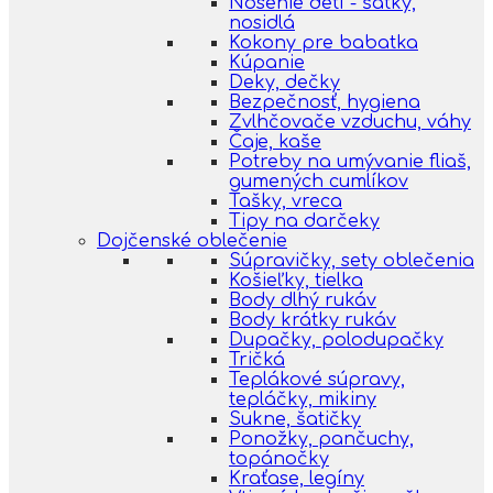
Nosenie detí - šatky,
nosidlá
Kokony pre babatka
Kúpanie
Deky, dečky
Bezpečnosť, hygiena
Zvlhčovače vzduchu, váhy
Čaje, kaše
Potreby na umývanie fliaš,
gumených cumlíkov
Tašky, vreca
Tipy na darčeky
Dojčenské oblečenie
Súpravičky, sety oblečenia
Košieľky, tielka
Body dlhý rukáv
Body krátky rukáv
Dupačky, polodupačky
Tričká
Teplákové súpravy,
tepláčky, mikiny
Sukne, šatičky
Ponožky, pančuchy,
topánočky
Kraťase, legíny