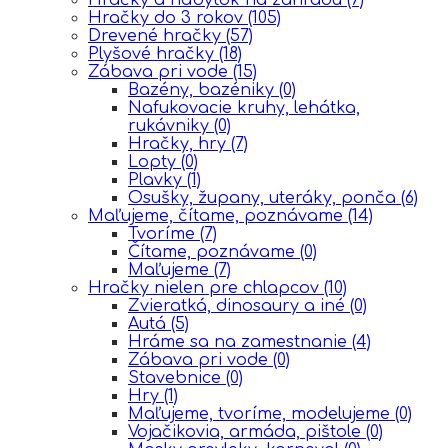
Hračky do 3 rokov
(105)
Drevené hračky
(57)
Plyšové hračky
(18)
Zábava pri vode
(15)
Bazény, bazéniky
(0)
Nafukovacie kruhy, lehátka,
rukávniky
(0)
Hračky, hry
(7)
Lopty
(0)
Plavky
(1)
Osušky, župany, uteráky, ponča
(6)
Maľujeme, čítame, poznávame
(14)
Tvoríme
(7)
Čítame, poznávame
(0)
Maľujeme
(7)
Hračky nielen pre chlapcov
(10)
Zvieratká, dinosaury a iné
(0)
Autá
(5)
Hráme sa na zamestnanie
(4)
Zábava pri vode
(0)
Stavebnice
(0)
Hry
(1)
Maľujeme, tvoríme, modelujeme
(0)
Vojačikovia, armáda, pištole
(0)