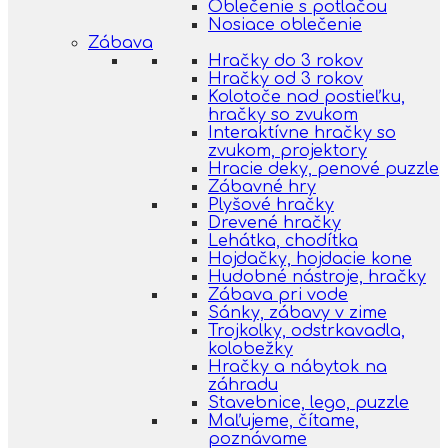
Oblečenie s potlačou
Nosiace oblečenie
Zábava
Hračky do 3 rokov
Hračky od 3 rokov
Kolotoče nad postieľku,
hračky so zvukom
Interaktívne hračky so
zvukom, projektory
Hracie deky, penové puzzle
Zábavné hry
Plyšové hračky
Drevené hračky
Lehátka, chodítka
Hojdačky, hojdacie kone
Hudobné nástroje, hračky
Zábava pri vode
Sánky, zábavy v zime
Trojkolky, odstrkavadla,
kolobežky
Hračky a nábytok na
záhradu
Stavebnice, lego, puzzle
Maľujeme, čítame,
poznávame