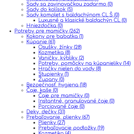
Sady sa zavinovačkou zadarmo
(0)
Sady do kolísok
(5)
Sady komplet s baldachýnom CL,Š
(0)
Luxusné a klasické,baldachýn CL
(0)
Hniezdočka
(0)
Potreby pre mamičky
(262)
Kokony pre babatka
(1)
Kúpanie
(61)
Osušky, žínky
(28)
Kozmetika
(8)
Vaničky, kýbliky
(2)
Potreby, pomôcky na kúpanieliky
(14)
Hračky nielen do vody
(8)
Stupienky
(1)
Župany
(0)
Bezpečnosť, hygiena
(18)
Čaje, kaše
(0)
Čaje pre mamičky
(0)
Instantné, granulované čaje
(0)
Porciované čaje
(0)
Deky, dečky
(31)
Prebaľovanie, plienky
(67)
Plienky
(27)
Prebaľovacie podložky
(19)
Kozmetika
(4)