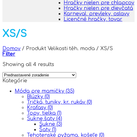
Hračky nielen pre chlapcov
Hračky nielen pre dievčatá
Karneval, prevleky, oslavy
Licenčné hračky, tovar
XS/S
Domov
/
Produkt Velikosti těh. moda
/
XS/S
Filter
Showing all 4 results
Kategórie
Móda pre mamičky
(35)
Blúzky
(0)
Tričká, tuniky, kr. rukáv
(0)
Kraťasy
(0)
Topy, tielka
(1)
Sukne,šaty
(4)
Sukne
(3)
Šaty
(1)
Tehotenské pyžama, košeľe
(0)