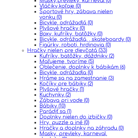
Masky,prevleky, karneval
(0)
Vláčiky,koľaje
(0)
Športové hry, zábava nielen
vonku
(0)
Bicykle, odrážadlá
(0)
Plyšové hračky
(0)
Boxy, kufríky, batôžky
(0)
Bicykle, odrážadlá, , skateboardy
(0)
Figúrky, roboti, hrdinovia
(0)
Hračky nielen pre dievčatá
(33)
Kufríky, batôžky, dáždniky
(2)
Maľujeme, tvoríme
(5)
Oblečenie, doplnky k bábikám
(6)
Bicykle, odrážadla
(0)
Hráme sa na zamestnanie
(3)
Kočíky pre bábiky
(2)
Plyšové hračky
(1)
Kuchynky
(2)
Zábava pri vode
(0)
Bábiky
(10)
Parádiť sa
(1)
Doplnky nielen do izbičky
(0)
Hry, puzzle a iné
(0)
Hračky a doplnky na záhradu
(0)
Masky, prevleky, karneval,