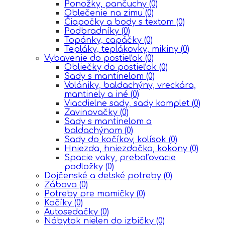
Ponožky, pančuchy
(0)
Oblečenie na zimu
(0)
Čiapočky a body s textom
(0)
Podbradníky
(0)
Topánky, capáčky
(0)
Tepláky, teplákovky, mikiny
(0)
Vybavenie do postieľok
(0)
Obliečky do postieľok
(0)
Sady s mantinelom
(0)
Volániky, baldachýny, vreckára,
mantinely a iné
(0)
Viacdielne sady, sady komplet
(0)
Zavinovačky
(0)
Sady s mantinelom a
baldachýnom
(0)
Sady do kočíkov, kolísok
(0)
Hniezda, hniezdočka, kokony
(0)
Spacie vaky, prebaľovacie
podložky
(0)
Dojčenské a detské potreby
(0)
Zábava
(0)
Potreby pre mamičky
(0)
Kočíky
(0)
Autosedačky
(0)
Nábytok nielen do izbičky
(0)