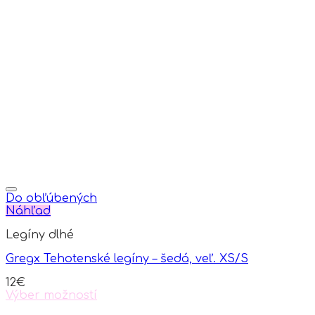
the
product
page
Do obľúbených
Náhľad
Legíny dlhé
Gregx Tehotenské legíny – šedá, veľ. XS/S
12
€
Výber možností
This