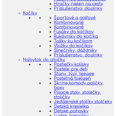
Hračky nielen na cesty
Príslušenstvo, doplnky
Kočíky
Športové a golfové
Kombinované
Kombinované
Fusáky do kočíkov
Rukávniky do kočíka
Tašky ku kočíkom
Vložky do kočíkov
Slnečníky, dáždniky
Príslušenstvo, doplnky
Nábytok do izbičky
Postieľky,kolísky
Postele pre deti
Stany, týpí, teepee
Posteľná bielizeň
Skrine,komody,poličky,
boxy
Písacie stoly, stolečky,
stoličky
Jedálenské stolíky stolčeky
Detská kresielka
Detské pohovky
Lustre, lampičky