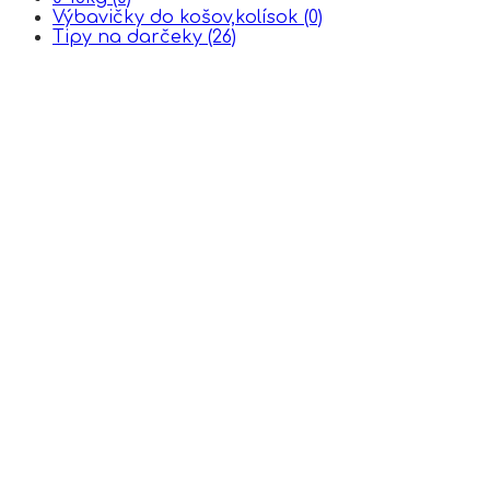
Výbavičky do košov,kolísok
(0)
Tipy na darčeky
(26)