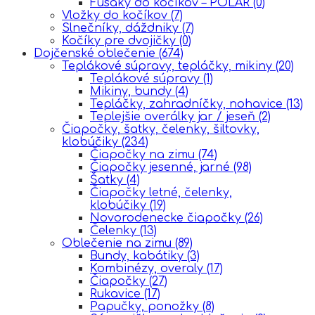
Fusaky do kočíkov – POLAR
(0)
Vložky do kočíkov
(7)
Slnečníky, dáždniky
(7)
Kočíky pre dvojičky
(0)
Dojčenské oblečenie
(674)
Teplákové súpravy, tepláčky, mikiny
(20)
Teplákové súpravy
(1)
Mikiny, bundy
(4)
Tepláčky, zahradníčky, nohavice
(13)
Teplejšie overálky jar / jeseň
(2)
Čiapočky, šatky, čelenky, šiltovky,
klobúčiky
(234)
Čiapočky na zimu
(74)
Čiapočky jesenné, jarné
(98)
Šatky
(4)
Čiapočky letné, čelenky,
klobúčiky
(19)
Novorodenecke čiapočky
(26)
Čelenky
(13)
Oblečenie na zimu
(89)
Bundy, kabátiky
(3)
Kombinézy, overaly
(17)
Čiapočky
(27)
Rukavice
(17)
Papučky, ponožky
(8)