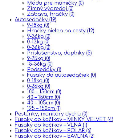
Móda pre mamičky
(0)
Zimný výpredaj
(0)
Zábava, hračky
(0)
Autosedačky
(19)
9-18kg
(0)
Hračky nielen na cesty
(12)
9-36kg
(0)
0-13kg
(0)
0-36kg
(0)
Príslušenstvo, doplnky
(5)
9-25kg
(0)
15-36kg
(0)
Podsedáky
(1)
Fusaky do autosedačiek
(0)
0-18kg
(0)
0-25kg
(0)
100 – 150cm
(0)
40 – 150cm
(0)
40 – 105cm
(0)
125 – 150cm
(1)
Pestúnky, monitory dychu
(0)
Fusaky do kočíkov – MINKY, VELVET
(4)
Fusaky do kočíkov – VLNA
(1)
Fusaky do kočíkov – POLAR
(6)
Fusaky do kočíkov – BAVLNA
(2)