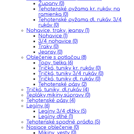
Župany
(0)
Tehotenské pyžama kr. rukáv, na
ramienka
(0)
Tehotenské pyžama dl. rukáv, 3/4
rukáv
(0)
Nohavice, traky, jeansy
(1)
Nohavice
(1)
3/4 nohavice
(0)
Traky
(0)
Jeansy
(0)
Oblečenie s potlačou
(8)
Topy, tielka
(6)
Tričká, tuniky kr. rukáv
(0)
Tričká, tuniky 3/4 rukáv
(0)
Tričká, tuniky dl. rukáv
(0)
Tehotenské pásy
(2)
Tričká, tuniky, dl.rukáv
(4)
Tepláky,mikiny,súpravy
(0)
Tehotenské pásy
(4)
Legíny
(6)
Legíny 3/4 dlžky
(5)
Legíny dlhé
(1)
Tehotenské spodné prádlo
(5)
Nosiace oblečenie
(0)
Mikiny, vesty
(0)