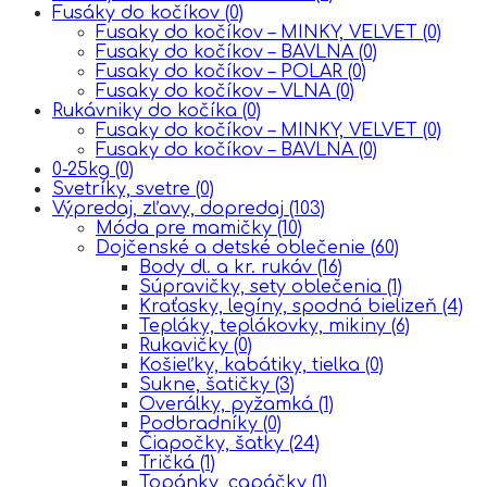
Fusáky do kočíkov
(0)
Fusaky do kočíkov – MINKY, VELVET
(0)
Fusaky do kočíkov – BAVLNA
(0)
Fusaky do kočíkov – POLAR
(0)
Fusaky do kočíkov – VLNA
(0)
Rukávniky do kočíka
(0)
Fusaky do kočíkov – MINKY, VELVET
(0)
Fusaky do kočíkov – BAVLNA
(0)
0-25kg
(0)
Svetríky, svetre
(0)
Výpredaj, zľavy, dopredaj
(103)
Móda pre mamičky
(10)
Dojčenské a detské oblečenie
(60)
Body dl. a kr. rukáv
(16)
Súpravičky, sety oblečenia
(1)
Kraťasky, legíny, spodná bielizeň
(4)
Tepláky, teplákovky, mikiny
(6)
Rukavičky
(0)
Košieľky, kabátiky, tielka
(0)
Sukne, šatičky
(3)
Overálky, pyžamká
(1)
Podbradníky
(0)
Čiapočky, šatky
(24)
Tričká
(1)
Topánky, capáčky
(1)