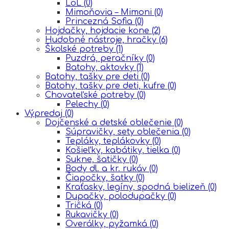
LoL
(0)
Mimoňovia – Mimoni
(0)
Princezná Sofia
(0)
Hojdačky, hojdacie kone
(2)
Hudobné nástroje, hračky
(6)
Školské potreby
(1)
Puzdrá, peračníky
(0)
Batohy, aktovky
(1)
Batohy, tašky pre deti
(0)
Batohy, tašky pre deti, kufre
(0)
Chovateľské potreby
(0)
Pelechy
(0)
Výpredaj
(0)
Dojčenské a detské oblečenie
(0)
Súpravičky, sety oblečenia
(0)
Tepláky, teplákovky
(0)
Košieľky, kabátiky, tielka
(0)
Sukne, šatičky
(0)
Body dl. a kr. rukáv
(0)
Čiapočky, šatky
(0)
Kraťasky, legíny, spodná bielizeň
(0)
Dupačky, polodupačky
(0)
Tričká
(0)
Rukavičky
(0)
Overálky, pyžamká
(0)