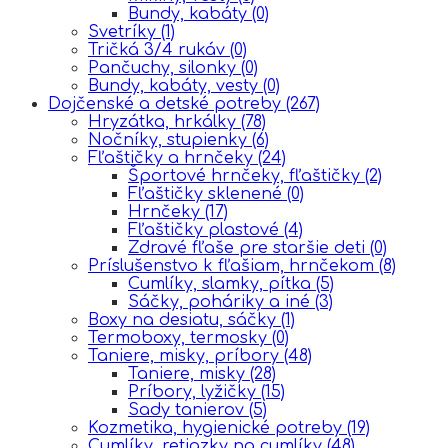
Bundy, kabáty
(0)
Svetríky
(1)
Tričká 3/4 rukáv
(0)
Pančuchy, silonky
(0)
Bundy, kabáty, vesty
(0)
Dojčenské a detské potreby
(267)
Hryzátka, hrkálky
(78)
Nočníky, stupienky
(6)
Fľaštičky a hrnčeky
(24)
Športové hrnčeky, fľaštičky
(2)
Fľaštičky sklenené
(0)
Hrnčeky
(17)
Fľaštičky plastové
(4)
Zdravé fľaše pre staršie deti
(0)
Príslušenstvo k fľašiam, hrnčekom
(8)
Cumlíky, slamky, pítka
(5)
Sáčky, poháriky a iné
(3)
Boxy na desiatu, sáčky
(1)
Termoboxy, termosky
(0)
Taniere, misky, príbory
(48)
Taniere, misky
(28)
Príbory, lyžičky
(15)
Sady tanierov
(5)
Kozmetika, hygienické potreby
(19)
Cumlíky, retiazky na cumlíky
(48)