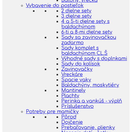
Batohy, vrecká
Vybavenie do postieľok
2 dielne sety
3 dielne sety
4 a 5-ti dielne sety s
baldachýnom
6-ti a 8-mi dielne sety
Sady sa zavinovačkou
zadarmo
Sady komplet s
baldachýnom CL,Š
Výhodné sady s doplnkami
Sady do kolísok
Zavinovačky
Vreckáre
Spacie vaky
Baldachýny, moskytiéry
Mantinely
Plachty
Perinka a vankúš - výplň
Príslušenstvo
Potreby pre mamičky
Pôrod
Dojčenie
Prebaľovanie, plienky