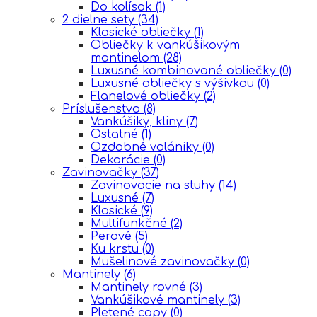
Do kolísok
(1)
2 dielne sety
(34)
Klasické obliečky
(1)
Obliečky k vankúšikovým
mantinelom
(28)
Luxusné kombinované obliečky
(0)
Luxusné obliečky s výšivkou
(0)
Flanelové obliečky
(2)
Príslušenstvo
(8)
Vankúšiky, kliny
(7)
Ostatné
(1)
Ozdobné volániky
(0)
Dekorácie
(0)
Zavinovačky
(37)
Zavinovacie na stuhy
(14)
Luxusné
(7)
Klasické
(9)
Multifunkčné
(2)
Perové
(5)
Ku krstu
(0)
Mušelinové zavinovačky
(0)
Mantinely
(6)
Mantinely rovné
(3)
Vankúšikové mantinely
(3)
Pletené copy
(0)