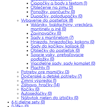
Čiapočky a body s textom
(1)
Oblečenie na zimu
(2)
Ponožky, pančuchy
(0)
Dupačky, polodupačky
(0)
Vybavenie do postieľok
(8)
Volániky, baldachýny, vreckára,
mantinely a iné
(0)
Zavinovačky
(0)
Sady s mantinelom
(7)
Hniezda, hniezdočka, kokony
(0)
Sady do kočíkov, kolísok
(0)
Obliečky do postieľok
(0)
Spacie vaky, prebaľovacie
podložky
(0)
Viacdielne sady, sady komplet
(0)
Plachty
(1)
Potreby pre mamičky
(3)
Dojčenské a detské potreby
(7)
Zimný výpredaj
(1)
Zábava, hračky
(14)
Kočíky
(0)
Autosedačky
(0)
Nábytok nielen do izbičky
(0)
6-ti dielne sety
(0)
0-18kg
(0)