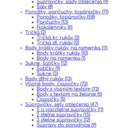
Súpravičky, sady oblečenia
(9)
Šály
(8)
Ponožky, pančuchy, topánočky
(71)
Ponožky, topánočky
(58)
Pančuchy
(13)
Nakolenniky
(0)
Tričká
(2)
Tričká kr. rukáv
(2)
Tričká dl. rukáv
(0)
Body krátky rukáv, na ramienka
(11)
Body krátky rukáv
(10)
Body na ramienka
(1)
Sukne, šatičky
(12)
Šatičky
(9)
Sukne
(3)
Body dlhý rukáv
(13)
Vtipné body, čiapočky
(72)
Body s vtipným textom
(72)
Body s textom na želanie
(0)
Čiapočky
(0)
Súpravičky, sety oblečenia
(47)
5 a viacdielne súpravičky
(11)
2 dielne súpravičky
(15)
3 dielne súpravičky
(12)
Súpravy do porodnice
(9)