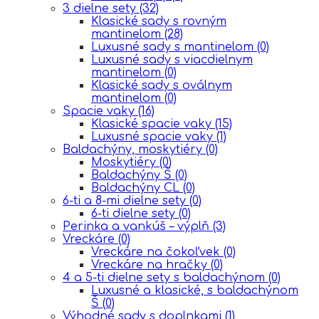
3 dielne sety
(32)
Klasické sady s rovným
mantinelom
(28)
Luxusné sady s mantinelom
(0)
Luxusné sady s viacdielnym
mantinelom
(0)
Klasické sady s oválnym
mantinelom
(0)
Spacie vaky
(16)
Klasické spacie vaky
(15)
Luxusné spacie vaky
(1)
Baldachýny, moskytiéry
(0)
Moskytiéry
(0)
Baldachýny Š
(0)
Baldachýny CL
(0)
6-ti a 8-mi dielne sety
(0)
6-ti dielne sety
(0)
Perinka a vankúš – výplň
(3)
Vreckáre
(0)
Vreckáre na čokoľvek
(0)
Vreckáre na hračky
(0)
4 a 5-ti dielne sety s baldachýnom
(0)
Luxusné a klasické, s baldachýnom
Š
(0)
Výhodné sady s doplnkami
(1)