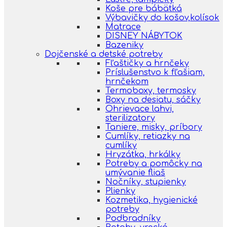
Koše pre bábätká
Výbavičky do košov,kolísok
Matrace
DISNEY NÁBYTOK
Bazeniky
Dojčenské a detské potreby
Fľaštičky a hrnčeky
Príslušenstvo k fľašiam,
hrnčekom
Termoboxy, termosky
Boxy na desiatu, sáčky
Ohrievace lahvi,
sterilizatory
Taniere, misky, príbory
Cumlíky, retiazky na
cumlíky
Hryzátka, hrkálky
Potreby a pomôcky na
umývanie fliaš
Nočníky, stupienky
Plienky
Kozmetika, hygienické
potreby
Podbradníky