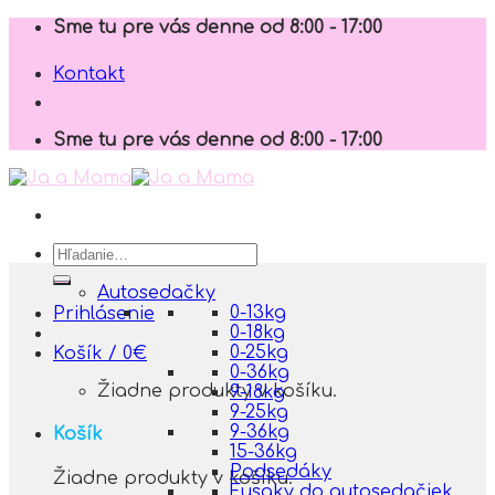
Skip
Sme tu pre vás denne od 8:00 - 17:00
to
content
Kontakt
Sme tu pre vás denne od 8:00 - 17:00
Hľadať:
Autosedačky
0-13kg
Prihlásenie
0-18kg
0-25kg
Košík /
0
€
0-36kg
Žiadne produkty v košíku.
9-18kg
9-25kg
9-36kg
Košík
15-36kg
Podsedáky
Žiadne produkty v košíku.
Fusaky do autosedačiek