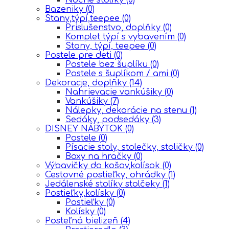
Bazeniky
(0)
Stany,týpí,teepee
(0)
Prislušenstvo, doplňky
(0)
Komplet týpí s vybavením
(0)
Stany, týpí, teepee
(0)
Postele pre deti
(0)
Postele bez šuplíku
(0)
Postele s šuplíkom / ami
(0)
Dekoracje, doplňky
(14)
Nahrievacie vankúšiky
(0)
Vankúšiky
(7)
Nálepky, dekorácie na stenu
(1)
Sedáky, podsedáky
(3)
DISNEY NÁBYTOK
(0)
Postele
(0)
Písacie stoly, stolečky, stoličky
(0)
Boxy na hračky
(0)
Výbavičky do košov,kolísok
(0)
Cestovné postieľky, ohrádky
(1)
Jedálenské stolíky stolčeky
(1)
Postieľky,kolísky
(0)
Postieľky
(0)
Kolísky
(0)
Posteľná bielizeň
(4)