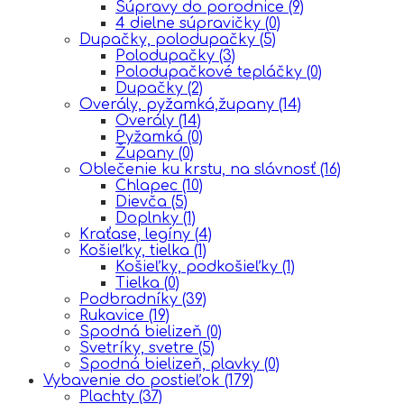
Súpravy do porodnice
(9)
4 dielne súpravičky
(0)
Dupačky, polodupačky
(5)
Polodupačky
(3)
Polodupačkové tepláčky
(0)
Dupačky
(2)
Overály, pyžamká,župany
(14)
Overály
(14)
Pyžamká
(0)
Župany
(0)
Oblečenie ku krstu, na slávnosť
(16)
Chlapec
(10)
Dievča
(5)
Doplnky
(1)
Kraťase, legíny
(4)
Košieľky, tielka
(1)
Košieľky, podkošieľky
(1)
Tielka
(0)
Podbradníky
(39)
Rukavice
(19)
Spodná bielizeň
(0)
Svetríky, svetre
(5)
Spodná bielizeň, plavky
(0)
Vybavenie do postieľok
(179)
Plachty
(37)