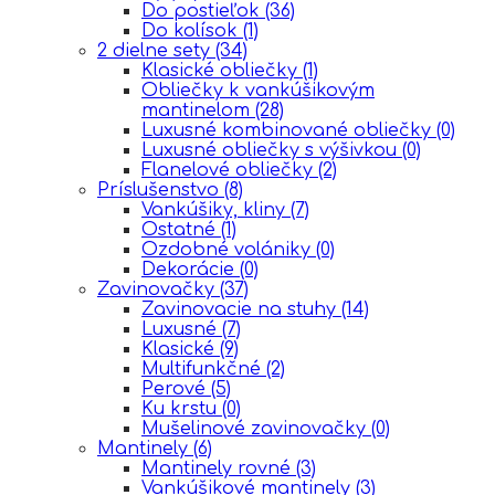
Do postieľok
(36)
Do kolísok
(1)
2 dielne sety
(34)
Klasické obliečky
(1)
Obliečky k vankúšikovým
mantinelom
(28)
Luxusné kombinované obliečky
(0)
Luxusné obliečky s výšivkou
(0)
Flanelové obliečky
(2)
Príslušenstvo
(8)
Vankúšiky, kliny
(7)
Ostatné
(1)
Ozdobné volániky
(0)
Dekorácie
(0)
Zavinovačky
(37)
Zavinovacie na stuhy
(14)
Luxusné
(7)
Klasické
(9)
Multifunkčné
(2)
Perové
(5)
Ku krstu
(0)
Mušelinové zavinovačky
(0)
Mantinely
(6)
Mantinely rovné
(3)
Vankúšikové mantinely
(3)