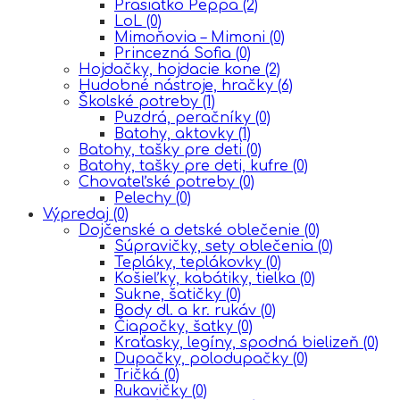
Prasiatko Peppa
(2)
LoL
(0)
Mimoňovia – Mimoni
(0)
Princezná Sofia
(0)
Hojdačky, hojdacie kone
(2)
Hudobné nástroje, hračky
(6)
Školské potreby
(1)
Puzdrá, peračníky
(0)
Batohy, aktovky
(1)
Batohy, tašky pre deti
(0)
Batohy, tašky pre deti, kufre
(0)
Chovateľské potreby
(0)
Pelechy
(0)
Výpredaj
(0)
Dojčenské a detské oblečenie
(0)
Súpravičky, sety oblečenia
(0)
Tepláky, teplákovky
(0)
Košieľky, kabátiky, tielka
(0)
Sukne, šatičky
(0)
Body dl. a kr. rukáv
(0)
Čiapočky, šatky
(0)
Kraťasky, legíny, spodná bielizeň
(0)
Dupačky, polodupačky
(0)
Tričká
(0)
Rukavičky
(0)