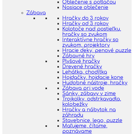
Oblečenie s potlačou
Nosiace oblečenie
Zábava
Hračky do 3 rokov
Hračky od 3 rokov
Kolotoče nad postieľku,
hračky so zvukom
Interaktívne hračky so
zvukom, projektory
Hracie deky, penové puzzle
Zábavné hry
Plyšové hračky
Drevené hračky
Lehátka, chodítka
Hojdačky, hojdacie kone
Hudobné nástroje, hračky
Zábava pri vode
Sánky, zábavy v zime
Trojkolky, odstrkavadla,
kolobežky
Hračky a nábytok na
záhradu
Stavebnice, lego, puzzle
Maľujeme, čítame,
poznávame