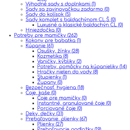
Výhodné sady s doplnkami
(1)
Sady sa zavinovačkou zadarmo
(0)
Sady do kolísok
(5)
Sady komplet s baldachýnom CL,Š
(0)
Luxusné a klasické,baldachýn CL
(0)
Hniezdočka
(0)
Potreby pre mamičky
(262)
Kokony pre babatka
(1)
Kúpanie
(61)
Osušky, žínky
(28)
Kozmetika
(8)
Vaničky, kýbliky
(2)
Potreby, pomôcky na kúpanieliky
(14)
Hračky nielen do vody
(8)
Stupienky
(1)
Župany
(0)
Bezpečnosť, hygiena
(18)
Čaje, kaše
(0)
Čaje pre mamičky
(0)
Instantné, granulované čaje
(0)
Porciované čaje
(0)
Deky, dečky
(31)
Prebaľovanie, plienky
(67)
Plienky
(27)
Prebaľovacie podložky
(19)