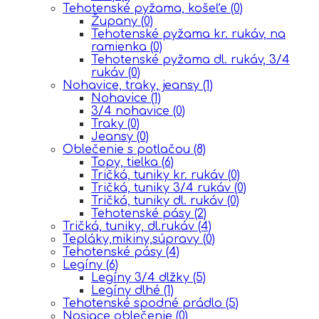
Tehotenské pyžama, košeľe
(0)
Župany
(0)
Tehotenské pyžama kr. rukáv, na
ramienka
(0)
Tehotenské pyžama dl. rukáv, 3/4
rukáv
(0)
Nohavice, traky, jeansy
(1)
Nohavice
(1)
3/4 nohavice
(0)
Traky
(0)
Jeansy
(0)
Oblečenie s potlačou
(8)
Topy, tielka
(6)
Tričká, tuniky kr. rukáv
(0)
Tričká, tuniky 3/4 rukáv
(0)
Tričká, tuniky dl. rukáv
(0)
Tehotenské pásy
(2)
Tričká, tuniky, dl.rukáv
(4)
Tepláky,mikiny,súpravy
(0)
Tehotenské pásy
(4)
Legíny
(6)
Legíny 3/4 dlžky
(5)
Legíny dlhé
(1)
Tehotenské spodné prádlo
(5)
Nosiace oblečenie
(0)