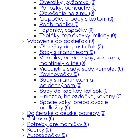
Overálky, pyžamká
(0)
Ponožky, pančuchy
(0)
Oblečenie na zimu
(0)
Čiapočky a body s textom
(0)
Podbradníky
(0)
Topánky, capáčky
(0)
Tepláky, teplákovky, mikiny
(0)
Vybavenie do postieľok
(0)
Obliečky do postieľok
(0)
Sady s mantinelom
(0)
Volániky, baldachýny, vreckára,
mantinely a iné
(0)
Viacdielne sady, sady komplet
(0)
Zavinovačky
(0)
Sady s mantinelom a
baldachýnom
(0)
Sady do kočíkov, kolísok
(0)
Hniezda, hniezdočka, kokony
(0)
Spacie vaky, prebaľovacie
podložky
(0)
Dojčenské a detské potreby
(0)
Zábava
(0)
Potreby pre mamičky
(0)
Kočíky
(0)
Autosedačky
(0)