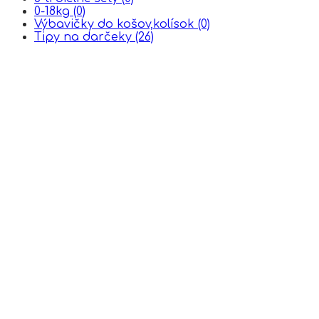
0-18kg
(0)
Výbavičky do košov,kolísok
(0)
Tipy na darčeky
(26)