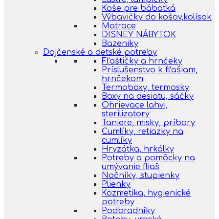
Koše pre bábätká
Výbavičky do košov,kolísok
Matrace
DISNEY NÁBYTOK
Bazeniky
Dojčenské a detské potreby
Fľaštičky a hrnčeky
Príslušenstvo k fľašiam,
hrnčekom
Termoboxy, termosky
Boxy na desiatu, sáčky
Ohrievace lahvi,
sterilizatory
Taniere, misky, príbory
Cumlíky, retiazky na
cumlíky
Hryzátka, hrkálky
Potreby a pomôcky na
umývanie fliaš
Nočníky, stupienky
Plienky
Kozmetika, hygienické
potreby
Podbradníky