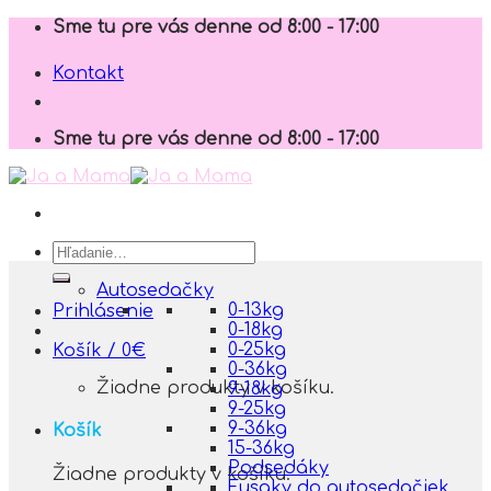
Skip
Sme tu pre vás denne od 8:00 - 17:00
to
content
Kontakt
Sme tu pre vás denne od 8:00 - 17:00
Hľadať:
Autosedačky
0-13kg
Prihlásenie
0-18kg
0-25kg
Košík /
0
€
0-36kg
Žiadne produkty v košíku.
9-18kg
9-25kg
9-36kg
Košík
15-36kg
Podsedáky
Žiadne produkty v košíku.
Fusaky do autosedačiek