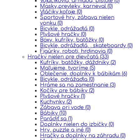
Vojačikovia, armáda, pištole
(0)
Masky,prevleky, karneval
(0)
Vláčiky,koľaje
(0)
Športové hry, zábava nielen
vonku
(0)
Bicykle, odrážadlá
(0)
Plyšové hračky
(0)
Boxy, kufríky, batôžky
(0)
Bicykle, odrážadlá, , skateboardy
(0)
Figúrky, roboti, hrdinovia
(0)
Hračky nielen pre dievčatá
(33)
Kufríky, batôžky, dáždniky
(2)
Maľujeme, tvoríme
(5)
Oblečenie, doplnky k bábikám
(6)
Bicykle, odrážadla
(0)
Hráme sa na zamestnanie
(3)
Kočíky pre bábiky
(2)
Plyšové hračky
(1)
Kuchynky
(2)
Zábava pri vode
(0)
Bábiky
(10)
Parádiť sa
(1)
Doplnky nielen do izbičky
(0)
Hry, puzzle a iné
(0)
Hračky a doplnky na záhradu
(0)