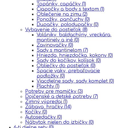
Topánky, capáčky
(1)
Čiapočky a body s textom
(1)
Oblečenie na zimu
(2)
Ponožky, pančuchy
(0)
Dupačky, polodupačky
(0)
Vybavenie do postieľok
(8)
Volániky, baldachýny, vreckára,
mantinely a iné
(0)
Zavinovačky
(0)
Sady s mantinelom
(7)
Hniezda, hniezdočka, kokony
(0)
Sady do kočíkov, kolísok
(0)
Obliečky do postieľok
(0)
Spacie vaky, prebaľovacie
podložky
(0)
Viacdielne sady, sady komplet
(0)
Plachty
(1)
Potreby pre mamičky
(3)
Dojčenské a detské potreby
(7)
Zimný výpredaj
(1)
Zábava, hračky
(14)
Kočíky
(0)
Autosedačky
(0)
Nábytok nielen do izbičky
(0)
6-ti dielne sety
(0)