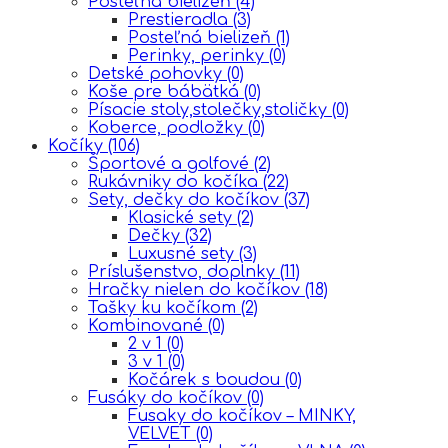
Posteľná bielizeň
(4)
Prestieradla
(3)
Posteľná bielizeň
(1)
Perinky, perinky
(0)
Detské pohovky
(0)
Koše pre bábätká
(0)
Písacie stoly,stolečky,stoličky
(0)
Koberce, podložky
(0)
Kočíky
(106)
Športové a golfové
(2)
Rukávniky do kočíka
(22)
Sety, dečky do kočíkov
(37)
Klasické sety
(2)
Dečky
(32)
Luxusné sety
(3)
Príslušenstvo, doplnky
(11)
Hračky nielen do kočíkov
(18)
Tašky ku kočíkom
(2)
Kombinované
(0)
2 v 1
(0)
3 v 1
(0)
Kočárek s boudou
(0)
Fusáky do kočíkov
(0)
Fusaky do kočíkov – MINKY,
VELVET
(0)