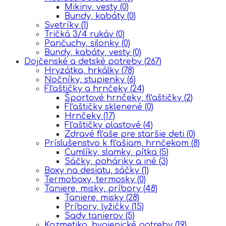
Mikiny, vesty
(0)
Bundy, kabáty
(0)
Svetríky
(1)
Tričká 3/4 rukáv
(0)
Pančuchy, silonky
(0)
Bundy, kabáty, vesty
(0)
Dojčenské a detské potreby
(267)
Hryzátka, hrkálky
(78)
Nočníky, stupienky
(6)
Fľaštičky a hrnčeky
(24)
Športové hrnčeky, fľaštičky
(2)
Fľaštičky sklenené
(0)
Hrnčeky
(17)
Fľaštičky plastové
(4)
Zdravé fľaše pre staršie deti
(0)
Príslušenstvo k fľašiam, hrnčekom
(8)
Cumlíky, slamky, pítka
(5)
Sáčky, poháriky a iné
(3)
Boxy na desiatu, sáčky
(1)
Termoboxy, termosky
(0)
Taniere, misky, príbory
(48)
Taniere, misky
(28)
Príbory, lyžičky
(15)
Sady tanierov
(5)
Kozmetika, hygienické potreby
(19)