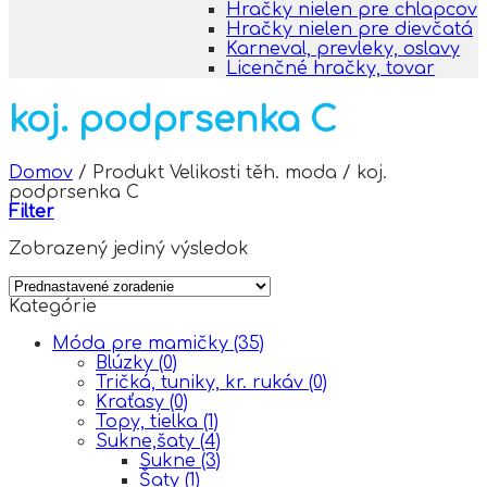
Hračky nielen pre chlapcov
Hračky nielen pre dievčatá
Karneval, prevleky, oslavy
Licenčné hračky, tovar
koj. podprsenka C
Domov
/
Produkt Velikosti těh. moda
/
koj.
podprsenka C
Filter
Zobrazený jediný výsledok
Kategórie
Móda pre mamičky
(35)
Blúzky
(0)
Tričká, tuniky, kr. rukáv
(0)
Kraťasy
(0)
Topy, tielka
(1)
Sukne,šaty
(4)
Sukne
(3)
Šaty
(1)