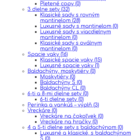
Pletené copy
(0)
3 dielne sety
(32)
Klasické sady s rovným
mantinelom
(28)
Luxusné sady s mantinelom
(0)
Luxusné sady s viacdielnym
mantinelom
(0)
Klasické sady s oválnym
mantinelom
(0)
Spacie vaky
(16)
Klasické spacie vaky
(15)
Luxusné spacie vaky
(1)
Baldachýny, moskytiéry
(0)
Moskytiéry
(0)
Baldachýny Š
(0)
Baldachýny CL
(0)
6-ti a 8-mi dielne sety
(0)
6-ti dielne sety
(0)
Perinka a vankúš – výplň
(3)
Vreckáre
(0)
Vreckáre na čokoľvek
(0)
Vreckáre na hračky
(0)
4 a 5-ti dielne sety s baldachýnom
(0)
Luxusné a klasické, s baldachýnom
Š
(0)