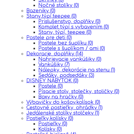
Nočné stolíky
(0)
Bazeniky
(0)
Stany,týpí,teepee
(0)
Prislušenstvo, doplňky
(0)
Komplet týpí s vybavením
(0)
Stany, týpí, teepee
(0)
Postele pre deti
(0)
Postele bez šuplíku
(0)
Postele s šuplíkom / ami
(0)
Dekoracje, doplňky
(14)
Nahrievacie vankúšiky
(0)
Vankúšiky
(7)
Nálepky, dekorácie na stenu
(1)
Sedáky, podsedáky
(3)
DISNEY NÁBYTOK
(0)
Postele
(0)
Písacie stoly, stolečky, stoličky
(0)
Boxy na hračky
(0)
Výbavičky do košov,kolísok
(0)
Cestovné postieľky, ohrádky
(1)
Jedálenské stolíky stolčeky
(1)
Postieľky,kolísky
(0)
Postieľky
(0)
Kolísky
(0)