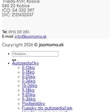
Trieda KVP,
Košice
the
040 23 Košice
product
IČO: 54 332 397
page
DIČ: 2121632337
Tel
: 0915 201 283
E-mail
:
info@jaamama.sk
Copyright 2026 ©
jaamama.sk
Hľadať:
Autosedačky
0-13kg
0-18kg
0-25kg
0-36kg
15-36kg
9-18kg
9-25kg
9-36kg
Podsedáky
Fusaky do autosedačiek