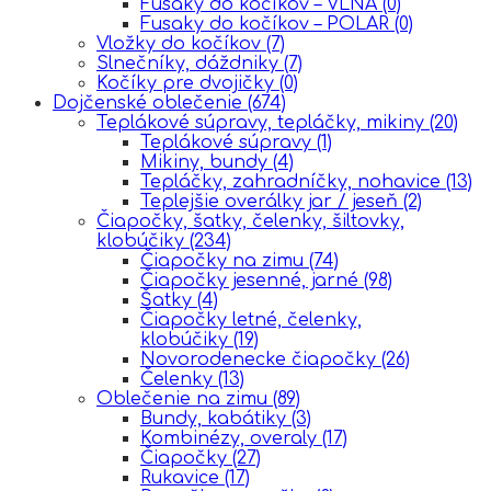
Fusaky do kočíkov – VLNA
(0)
Fusaky do kočíkov – POLAR
(0)
Vložky do kočíkov
(7)
Slnečníky, dáždniky
(7)
Kočíky pre dvojičky
(0)
Dojčenské oblečenie
(674)
Teplákové súpravy, tepláčky, mikiny
(20)
Teplákové súpravy
(1)
Mikiny, bundy
(4)
Tepláčky, zahradníčky, nohavice
(13)
Teplejšie overálky jar / jeseň
(2)
Čiapočky, šatky, čelenky, šiltovky,
klobúčiky
(234)
Čiapočky na zimu
(74)
Čiapočky jesenné, jarné
(98)
Šatky
(4)
Čiapočky letné, čelenky,
klobúčiky
(19)
Novorodenecke čiapočky
(26)
Čelenky
(13)
Oblečenie na zimu
(89)
Bundy, kabátiky
(3)
Kombinézy, overaly
(17)
Čiapočky
(27)
Rukavice
(17)