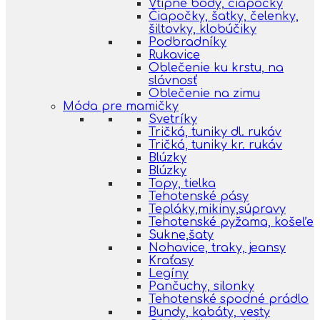
Vtipné body, čiapočky
Čiapočky, šatky, čelenky,
šiltovky, klobúčiky
Podbradníky
Rukavice
Oblečenie ku krstu, na
slávnosť
Oblečenie na zimu
Móda pre mamičky
Svetríky
Tričká, tuniky dl. rukáv
Tričká, tuniky kr. rukáv
Blúzky
Blúzky
Topy, tielka
Tehotenské pásy
Tepláky,mikiny,súpravy
Tehotenské pyžama, košeľe
Sukne,šaty
Nohavice, traky, jeansy
Kraťasy
Legíny
Pančuchy, silonky
Tehotenské spodné prádlo
Bundy, kabáty, vesty