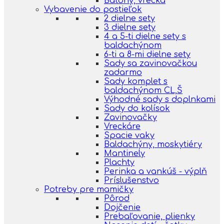
Batohy, vrecká
Vybavenie do postieľok
2 dielne sety
3 dielne sety
4 a 5-ti dielne sety s
baldachýnom
6-ti a 8-mi dielne sety
Sady sa zavinovačkou
zadarmo
Sady komplet s
baldachýnom CL,Š
Výhodné sady s doplnkami
Sady do kolísok
Zavinovačky
Vreckáre
Spacie vaky
Baldachýny, moskytiéry
Mantinely
Plachty
Perinka a vankúš - výplň
Príslušenstvo
Potreby pre mamičky
Pôrod
Dojčenie
Prebaľovanie, plienky