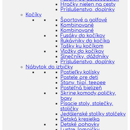
Hračky nielen na cesty
Príslušenstvo, doplnky
Kočíky
Športové a golfové
Kombinované
Kombinované
Fusáky do kočíkov
Rukávniky do kočíka
Tašky ku kočíkom
Vložky do kočíkov
Slnečníky, dáždniky
Príslušenstvo, doplnky
Nábytok do izbičky
Postieľky,kolísky
Postele pre deti
Stany, týpí, teepee
Posteľná bielizeň
Skrine,komody,poličky,
boxy
Písacie stoly, stolečky,
stoličky
Jedálenské stolíky stolčeky
Detská kresielka
Detské pohovky
Lustre, lampičky