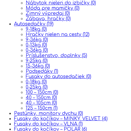
Nábytok nielen do izbičky
(0)
Móda pre mamičky
(0)
Zimný výpredaj
(0)
Zábava, hračky
(0)
Autosedačky
(19)
9-18kg
(0)
Hračky nielen na cesty
(12)
9-36kg
(0)
0-13kg
(0)
0-36kg
(0)
Príslušenstvo, doplnky
(5)
9-25kg
(0)
15-36kg
(0)
Podsedáky
(1)
Fusaky do autosedačiek
(0)
0-18kg
(0)
0-25kg
(0)
100 – 150cm
(0)
40 – 150cm
(0)
40 – 105cm
(0)
125 – 150cm
(1)
Pestúnky, monitory dychu
(0)
Fusaky do kočíkov – MINKY, VELVET
(4)
Fusaky do kočíkov – VLNA
(1)
Fusaky do kočíkov – POLAR
(6)