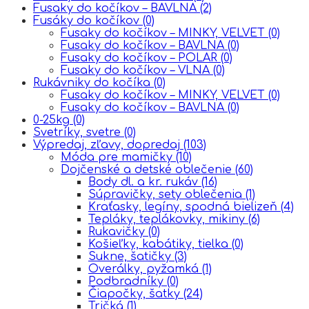
Fusaky do kočíkov – BAVLNA
(2)
Fusáky do kočíkov
(0)
Fusaky do kočíkov – MINKY, VELVET
(0)
Fusaky do kočíkov – BAVLNA
(0)
Fusaky do kočíkov – POLAR
(0)
Fusaky do kočíkov – VLNA
(0)
Rukávniky do kočíka
(0)
Fusaky do kočíkov – MINKY, VELVET
(0)
Fusaky do kočíkov – BAVLNA
(0)
0-25kg
(0)
Svetríky, svetre
(0)
Výpredaj, zľavy, dopredaj
(103)
Móda pre mamičky
(10)
Dojčenské a detské oblečenie
(60)
Body dl. a kr. rukáv
(16)
Súpravičky, sety oblečenia
(1)
Kraťasky, legíny, spodná bielizeň
(4)
Tepláky, teplákovky, mikiny
(6)
Rukavičky
(0)
Košieľky, kabátiky, tielka
(0)
Sukne, šatičky
(3)
Overálky, pyžamká
(1)
Podbradníky
(0)
Čiapočky, šatky
(24)
Tričká
(1)