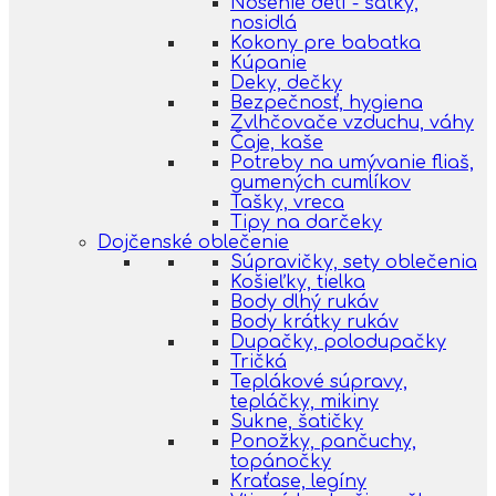
Nosenie detí - šatky,
nosidlá
Kokony pre babatka
Kúpanie
Deky, dečky
Bezpečnosť, hygiena
Zvlhčovače vzduchu, váhy
Čaje, kaše
Potreby na umývanie fliaš,
gumených cumlíkov
Tašky, vreca
Tipy na darčeky
Dojčenské oblečenie
Súpravičky, sety oblečenia
Košieľky, tielka
Body dlhý rukáv
Body krátky rukáv
Dupačky, polodupačky
Tričká
Teplákové súpravy,
tepláčky, mikiny
Sukne, šatičky
Ponožky, pančuchy,
topánočky
Kraťase, legíny