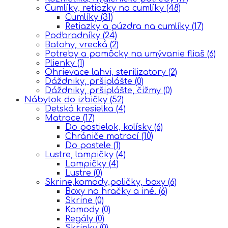
Cumlíky, retiazky na cumlíky
(48)
Cumlíky
(31)
Retiazky a púzdra na cumlíky
(17)
Podbradníky
(24)
Batohy, vrecká
(2)
Potreby a pomôcky na umývanie fliaš
(6)
Plienky
(1)
Ohrievace lahvi, sterilizatory
(2)
Dáždniky, pršiplášte
(0)
Dáždniky, pršiplášte, čižmy
(0)
Nábytok do izbičky
(52)
Detská kresielka
(4)
Matrace
(17)
Do postielok, kolísky
(6)
Chrániče matrací
(10)
Do postele
(1)
Lustre, lampičky
(4)
Lampičky
(4)
Lustre
(0)
Skrine,komody,poličky, boxy
(6)
Boxy na hračky a iné.
(6)
Skrine
(0)
Komody
(0)
Regály
(0)
Skrinky
(0)