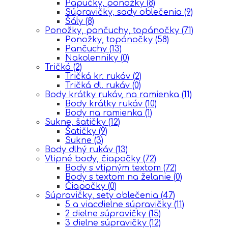
Papučky, ponožky
(8)
Súpravičky, sady oblečenia
(9)
Šály
(8)
Ponožky, pančuchy, topánočky
(71)
Ponožky, topánočky
(58)
Pančuchy
(13)
Nakolenniky
(0)
Tričká
(2)
Tričká kr. rukáv
(2)
Tričká dl. rukáv
(0)
Body krátky rukáv, na ramienka
(11)
Body krátky rukáv
(10)
Body na ramienka
(1)
Sukne, šatičky
(12)
Šatičky
(9)
Sukne
(3)
Body dlhý rukáv
(13)
Vtipné body, čiapočky
(72)
Body s vtipným textom
(72)
Body s textom na želanie
(0)
Čiapočky
(0)
Súpravičky, sety oblečenia
(47)
5 a viacdielne súpravičky
(11)
2 dielne súpravičky
(15)
3 dielne súpravičky
(12)