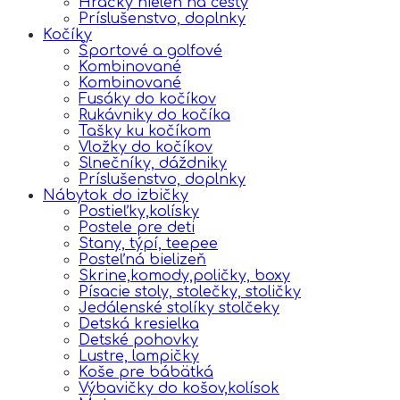
Hračky nielen na cesty
Príslušenstvo, doplnky
Kočíky
Športové a golfové
Kombinované
Kombinované
Fusáky do kočíkov
Rukávniky do kočíka
Tašky ku kočíkom
Vložky do kočíkov
Slnečníky, dáždniky
Príslušenstvo, doplnky
Nábytok do izbičky
Postieľky,kolísky
Postele pre deti
Stany, týpí, teepee
Posteľná bielizeň
Skrine,komody,poličky, boxy
Písacie stoly, stolečky, stoličky
Jedálenské stolíky stolčeky
Detská kresielka
Detské pohovky
Lustre, lampičky
Koše pre bábätká
Výbavičky do košov,kolísok