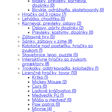
Masky, prevleky, karneval,
doplnky
(0)
Bicykle, odrážadla, skateboardy
(0)
Hračky od 3 rokov
(7)
Lehátka, chodítka
(0)
Karneval, prevleky, oslavy
(2)
Oslavy, párty doplnky
(2)
Prevleky, kostýmy, doplnky
(0)
Zábavné hry
(5)
Sánky, zábavy v zime
(8)
Kolotoče nad postieľku, hračky so
zvukom
(1)
Stavebnice, lego, puzzle
(5)
Interaktívne hračky so zvukom,
projektory
(8)
Trojkolky, odstrkavadla, kolobežky
(1)
Licenčné hračky, tovar
(10)
Krtko
(1)
Mickey Mouse
(2)
Cars
(0)
Ĺadové kráľovstvo
(0)
Medvedík Pú
(1)
Máša a medveď
(0)
Paw patrol
(0)
Minnie
(4)