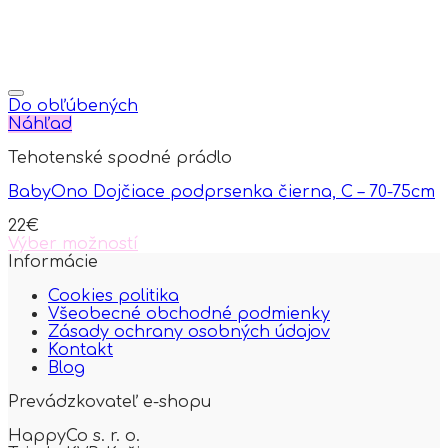
Do obľúbených
Náhľad
Tehotenské spodné prádlo
BabyOno Dojčiace podprsenka čierna, C – 70-75cm
22
€
Výber možností
This
Informácie
product
Cookies politika
has
Všeobecné obchodné podmienky
multiple
Zásady ochrany osobných údajov
variants.
Kontakt
The
Blog
options
may
Prevádzkovateľ e-shopu
be
chosen
HappyCo s. r. o.
on