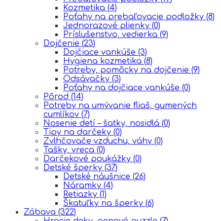
Kozmetika
(4)
Poťahy na prebaľovacie podložky
(8)
Jednorazové plienky
(0)
Príslušenstvo, vedierka
(9)
Dojčenie
(23)
Dojčiace vankúše
(3)
Hygiena kozmetika
(8)
Potreby, pomôcky na dojčenie
(9)
Odsávačky
(3)
Poťahy na dojčiace vankúše
(0)
Pôrod
(14)
Potreby na umývanie fliaš, gumených
cumlíkov
(7)
Nosenie detí – šatky, nosidlá
(0)
Tipy na darčeky
(0)
Zvlhčovače vzduchu, váhy
(0)
Tašky, vreca
(0)
Darčekové poukážky
(0)
Detské šperky
(37)
Detské náušnice
(26)
Náramky
(4)
Retiazky
(1)
Škatuľky na šperky
(6)
Zábava
(322)
Hracie deky, penové puzzle
(7)