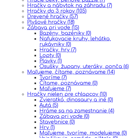
Hračky a nábytok na záhradu
(7)
Hračky do 3 rokov
(105)
Drevené hračky
(57)
Plyšové hračky
(18)
Zábava pri vode
(15)
Bazény, bazéniky
(0)
Nafukovacie kruhy, lehátka,
rukávniky
(0)
Hračky, hry
(7)
Lopty
(0)
Plavky
(1)
Osušky, župany, uteráky, ponča
(6)
Maľujeme, čítame, poznávame
(14)
Tvoríme
(7)
Čítame, poznávame
(0)
Maľujeme
(7)
Hračky nielen pre chlapcov
(10)
Zvieratká, dinosaury a iné
(0)
Autá
(5)
Hráme sa na zamestnanie
(4)
Zábava pri vode
(0)
Stavebnice
(0)
Hry
(1)
Maľujeme, tvoríme, modelujeme
(0)