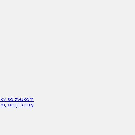
čky so zvukom
om, projektory