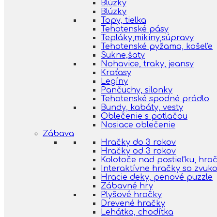
Blúzky
Blúzky
Topy, tielka
Tehotenské pásy
Tepláky,mikiny,súpravy
Tehotenské pyžama, košeľe
Sukne,šaty
Nohavice, traky, jeansy
Kraťasy
Legíny
Pančuchy, silonky
Tehotenské spodné prádlo
Bundy, kabáty, vesty
Oblečenie s potlačou
Nosiace oblečenie
Zábava
Hračky do 3 rokov
Hračky od 3 rokov
Kolotoče nad postieľku, hra
Interaktívne hračky so zvuk
Hracie deky, penové puzzle
Zábavné hry
Plyšové hračky
Drevené hračky
Lehátka, chodítka