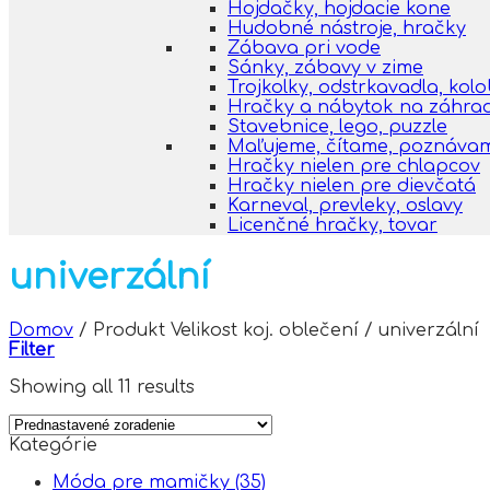
Hojdačky, hojdacie kone
Hudobné nástroje, hračky
Zábava pri vode
Sánky, zábavy v zime
Trojkolky, odstrkavadla, kol
Hračky a nábytok na záhra
Stavebnice, lego, puzzle
Maľujeme, čítame, poznáva
Hračky nielen pre chlapcov
Hračky nielen pre dievčatá
Karneval, prevleky, oslavy
Licenčné hračky, tovar
univerzální
Domov
/
Produkt Velikost koj. oblečení
/
univerzální
Filter
Showing all 11 results
Kategórie
Móda pre mamičky
(35)