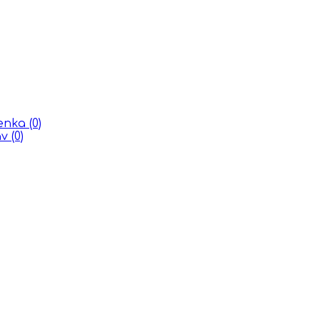
ienka
(0)
áv
(0)