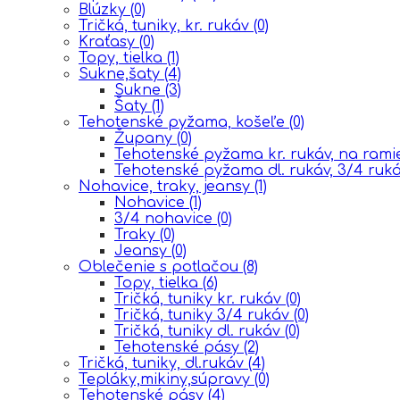
Blúzky
(0)
Tričká, tuniky, kr. rukáv
(0)
Kraťasy
(0)
Topy, tielka
(1)
Sukne,šaty
(4)
Sukne
(3)
Šaty
(1)
Tehotenské pyžama, košeľe
(0)
Župany
(0)
Tehotenské pyžama kr. rukáv, na ram
Tehotenské pyžama dl. rukáv, 3/4 ruk
Nohavice, traky, jeansy
(1)
Nohavice
(1)
3/4 nohavice
(0)
Traky
(0)
Jeansy
(0)
Oblečenie s potlačou
(8)
Topy, tielka
(6)
Tričká, tuniky kr. rukáv
(0)
Tričká, tuniky 3/4 rukáv
(0)
Tričká, tuniky dl. rukáv
(0)
Tehotenské pásy
(2)
Tričká, tuniky, dl.rukáv
(4)
Tepláky,mikiny,súpravy
(0)
Tehotenské pásy
(4)