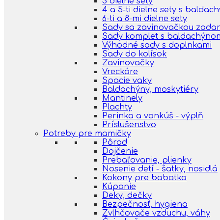
3 dielne sety
4 a 5-ti dielne sety s balda
6-ti a 8-mi dielne sety
Sady sa zavinovačkou zada
Sady komplet s baldachýno
Výhodné sady s doplnkami
Sady do kolísok
Zavinovačky
Vreckáre
Spacie vaky
Baldachýny, moskytiéry
Mantinely
Plachty
Perinka a vankúš - výplň
Príslušenstvo
Potreby pre mamičky
Pôrod
Dojčenie
Prebaľovanie, plienky
Nosenie detí - šatky, nosidlá
Kokony pre babatka
Kúpanie
Deky, dečky
Bezpečnosť, hygiena
Zvlhčovače vzduchu, váhy