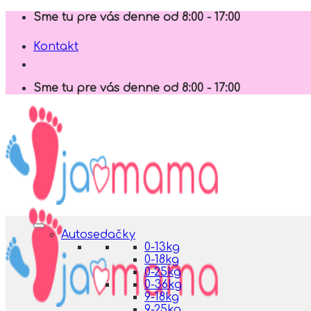
Skip
Sme tu pre vás denne od 8:00 - 17:00
to
content
Kontakt
Sme tu pre vás denne od 8:00 - 17:00
Autosedačky
0-13kg
0-18kg
0-25kg
0-36kg
9-18kg
9-25kg