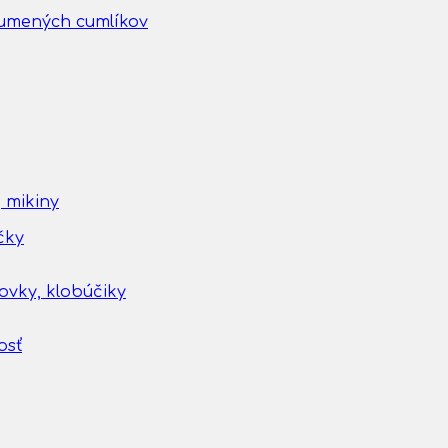
gumených cumlíkov
 mikiny
čky
tovky, klobúčiky
osť