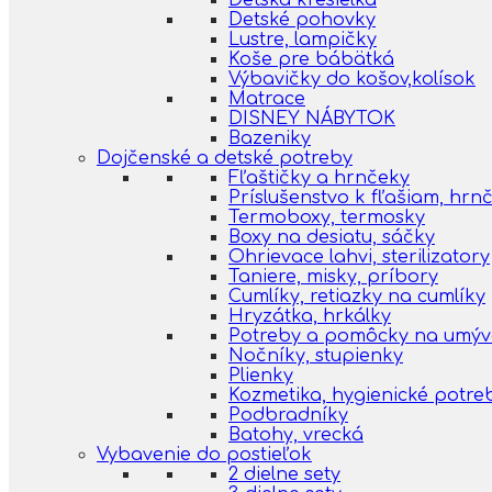
Detská kresielka
Detské pohovky
Lustre, lampičky
Koše pre bábätká
Výbavičky do košov,kolísok
Matrace
DISNEY NÁBYTOK
Bazeniky
Dojčenské a detské potreby
Fľaštičky a hrnčeky
Príslušenstvo k fľašiam, hr
Termoboxy, termosky
Boxy na desiatu, sáčky
Ohrievace lahvi, sterilizatory
Taniere, misky, príbory
Cumlíky, retiazky na cumlíky
Hryzátka, hrkálky
Potreby a pomôcky na umýva
Nočníky, stupienky
Plienky
Kozmetika, hygienické potre
Podbradníky
Batohy, vrecká
Vybavenie do postieľok
2 dielne sety