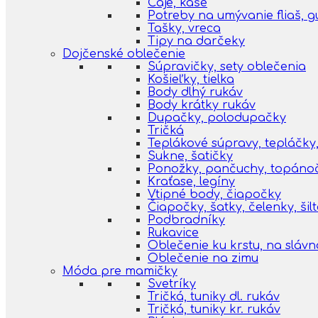
Čaje, kaše
Potreby na umývanie fliaš, 
Tašky, vreca
Tipy na darčeky
Dojčenské oblečenie
Súpravičky, sety oblečenia
Košieľky, tielka
Body dlhý rukáv
Body krátky rukáv
Dupačky, polodupačky
Tričká
Teplákové súpravy, tepláčky,
Sukne, šatičky
Ponožky, pančuchy, topáno
Kraťase, legíny
Vtipné body, čiapočky
Čiapočky, šatky, čelenky, šil
Podbradníky
Rukavice
Oblečenie ku krstu, na slávn
Oblečenie na zimu
Móda pre mamičky
Svetríky
Tričká, tuniky dl. rukáv
Tričká, tuniky kr. rukáv