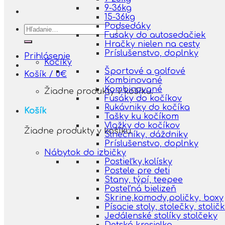
9-36kg
15-36kg
Podsedáky
Hľadať:
Fusaky do autosedačiek
Hračky nielen na cesty
Príslušenstvo, doplnky
Prihlásenie
Kočíky
Športové a golfové
Košík /
0
€
Kombinované
Kombinované
Žiadne produkty v košíku.
Fusáky do kočíkov
Rukávniky do kočíka
Košík
Tašky ku kočíkom
Vložky do kočíkov
Žiadne produkty v košíku.
Slnečníky, dáždniky
Príslušenstvo, doplnky
Nábytok do izbičky
Postieľky,kolísky
Postele pre deti
Stany, týpí, teepee
Posteľná bielizeň
Skrine,komody,poličky, boxy
Písacie stoly, stolečky, stolič
Jedálenské stolíky stolčeky