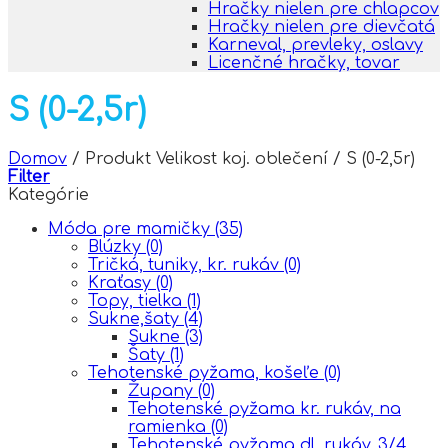
Hračky nielen pre chlapcov
Hračky nielen pre dievčatá
Karneval, prevleky, oslavy
Licenčné hračky, tovar
S (0-2,5r)
Domov
/
Produkt Velikost koj. oblečení
/
S (0-2,5r)
Filter
Kategórie
Móda pre mamičky
(35)
Blúzky
(0)
Tričká, tuniky, kr. rukáv
(0)
Kraťasy
(0)
Topy, tielka
(1)
Sukne,šaty
(4)
Sukne
(3)
Šaty
(1)
Tehotenské pyžama, košeľe
(0)
Župany
(0)
Tehotenské pyžama kr. rukáv, na
ramienka
(0)
Tehotenské pyžama dl. rukáv, 3/4