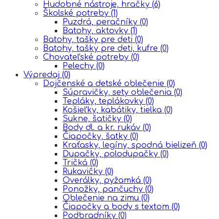
Hudobné nástroje, hračky
(6)
Školské potreby
(1)
Puzdrá, peračníky
(0)
Batohy, aktovky
(1)
Batohy, tašky pre deti
(0)
Batohy, tašky pre deti, kufre
(0)
Chovateľské potreby
(0)
Pelechy
(0)
Výpredaj
(0)
Dojčenské a detské oblečenie
(0)
Súpravičky, sety oblečenia
(0)
Tepláky, teplákovky
(0)
Košieľky, kabátiky, tielka
(0)
Sukne, šatičky
(0)
Body dl. a kr. rukáv
(0)
Čiapočky, šatky
(0)
Kraťasky, legíny, spodná bielizeň
(0)
Dupačky, polodupačky
(0)
Tričká
(0)
Rukavičky
(0)
Overálky, pyžamká
(0)
Ponožky, pančuchy
(0)
Oblečenie na zimu
(0)
Čiapočky a body s textom
(0)
Podbradníky
(0)