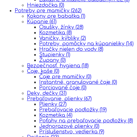
Hniezdočka
(0)
Potreby pre mamičky
(262)
Kokony pre babatka
(1)
Kúpanie
(61)
Osušky, žínky
(28)
Kozmetika
(8)
Vaničky, kýbliky
(2)
Potreby, pomôcky na kúpanieliky
(14)
Hračky nielen do vody
(8)
Stupienky
(1)
Župany
(0)
Bezpečnosť, hygiena
(18)
Čaje, kaše
(0)
Čaje pre mamičky
(0)
Instantné, granulované čaje
(0)
Porciované čaje
(0)
Deky, dečky
(31)
Prebaľovanie, plienky
(67)
Plienky
(27)
Prebaľovacie podložky
(19)
Kozmetika
(4)
Poťahy na prebaľovacie podložky
(8)
Jednorazové plienky
(0)
Príslušenstvo, vedierka
(9)