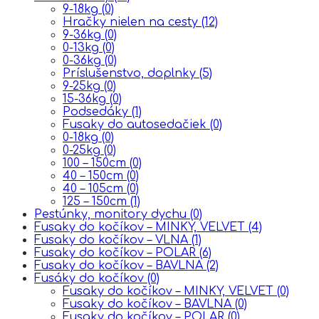
9-18kg
(0)
Hračky nielen na cesty
(12)
9-36kg
(0)
0-13kg
(0)
0-36kg
(0)
Príslušenstvo, doplnky
(5)
9-25kg
(0)
15-36kg
(0)
Podsedáky
(1)
Fusaky do autosedačiek
(0)
0-18kg
(0)
0-25kg
(0)
100 – 150cm
(0)
40 – 150cm
(0)
40 – 105cm
(0)
125 – 150cm
(1)
Pestúnky, monitory dychu
(0)
Fusaky do kočíkov – MINKY, VELVET
(4)
Fusaky do kočíkov – VLNA
(1)
Fusaky do kočíkov – POLAR
(6)
Fusaky do kočíkov – BAVLNA
(2)
Fusáky do kočíkov
(0)
Fusaky do kočíkov – MINKY, VELVET
(0)
Fusaky do kočíkov – BAVLNA
(0)
Fusaky do kočíkov – POLAR
(0)