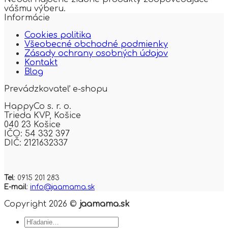
vášmu výberu.
Informácie
Cookies politika
Všeobecné obchodné podmienky
Zásady ochrany osobných údajov
Kontakt
Blog
Prevádzkovateľ e-shopu
HappyCo s. r. o.
Trieda KVP,
Košice
040 23 Košice
IČO: 54 332 397
DIČ: 2121632337
Tel
: 0915 201 283
E-mail
:
info@jaamama.sk
Copyright 2026 ©
jaamama.sk
Hľadať: