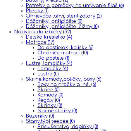
Batohy, vrecká
(2)
Potreby a pomôcky na umývanie fliaš
(6)
Plienky
(1)
Ohrievace lahvi, sterilizatory
(2)
Dáždniky, pršiplášte
(0)
Dáždniky, pršiplášte, čižmy
(0)
Nábytok do izbičky
(52)
Detská kresielka
(4)
Matrace
(17)
Do postielok, kolísky
(6)
Chrániče matrací
(10)
Do postele
(1)
Lustre, lampičky
(4)
Lampičky
(4)
Lustre
(0)
Skrine,komody,poličky, boxy
(6)
Boxy na hračky a iné.
(6)
Skrine
(0)
Komody
(0)
Regály
(0)
Skrinky
(0)
Nočné stolíky
(0)
Bazeniky
(0)
Stany,týpí,teepee
(0)
Prislušenstvo, doplňky
(0)