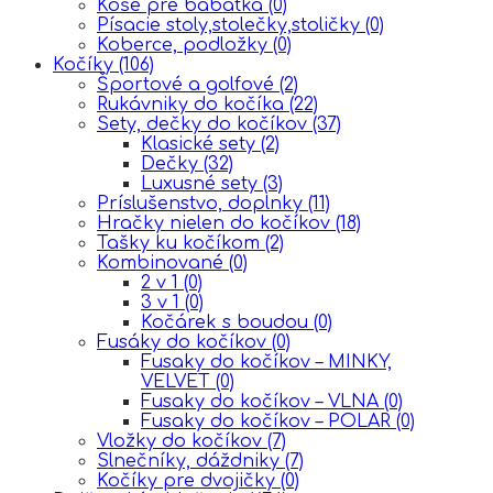
Koše pre bábätká
(0)
Písacie stoly,stolečky,stoličky
(0)
Koberce, podložky
(0)
Kočíky
(106)
Športové a golfové
(2)
Rukávniky do kočíka
(22)
Sety, dečky do kočíkov
(37)
Klasické sety
(2)
Dečky
(32)
Luxusné sety
(3)
Príslušenstvo, doplnky
(11)
Hračky nielen do kočíkov
(18)
Tašky ku kočíkom
(2)
Kombinované
(0)
2 v 1
(0)
3 v 1
(0)
Kočárek s boudou
(0)
Fusáky do kočíkov
(0)
Fusaky do kočíkov – MINKY,
VELVET
(0)
Fusaky do kočíkov – VLNA
(0)
Fusaky do kočíkov – POLAR
(0)
Vložky do kočíkov
(7)
Slnečníky, dáždniky
(7)
Kočíky pre dvojičky
(0)