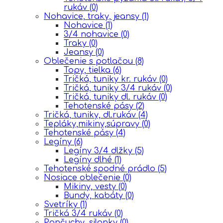
rukáv
(0)
Nohavice, traky, jeansy
(1)
Nohavice
(1)
3/4 nohavice
(0)
Traky
(0)
Jeansy
(0)
Oblečenie s potlačou
(8)
Topy, tielka
(6)
Tričká, tuniky kr. rukáv
(0)
Tričká, tuniky 3/4 rukáv
(0)
Tričká, tuniky dl. rukáv
(0)
Tehotenské pásy
(2)
Tričká, tuniky, dl.rukáv
(4)
Tepláky,mikiny,súpravy
(0)
Tehotenské pásy
(4)
Legíny
(6)
Legíny 3/4 dlžky
(5)
Legíny dlhé
(1)
Tehotenské spodné prádlo
(5)
Nosiace oblečenie
(0)
Mikiny, vesty
(0)
Bundy, kabáty
(0)
Svetríky
(1)
Tričká 3/4 rukáv
(0)
Pančuchy, silonky
(0)