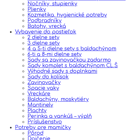
Nočníky, stupienky
Plienky
Kozmetika, hygienické potreby
Podbradníky
Batohy, vrecká
Vybavenie do postieľok
2 dielne sety
3 dielne sety
4 a 5-ti dielne sety s baldachýnom
6-ti a 8-mi dielne sety
Sady sa zavinovačkou zadarmo
Sady komplet s baldachýnom CL,Š
Výhodné sady s doplnkami
Sady do kolísok
Zavinovačky
Spacie vaky
Vreckáre
Baldachýny, moskytiéry
Mantinely
Plachty
Perinka a vankúš – výplň
Príslušenstvo
Potreby pre mamičky
Pôrod
Dojčenie