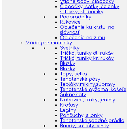
Vtipné body, čiapočky
Čiapočky, šatky, čelenky,
šiltovky, klobúčiky
Podbradníky
Rukavice
Oblečenie ku krstu, na
slávnosť
Oblečenie na zimu
Móda pre mamičky
Svetríky
Tričká, tuniky dl. rukáv
Tričká, tuniky kr. rukáv
Blúzky
Blúzky
Topy, tielka
Tehotenské pásy
Tepláky,mikiny,súpravy
Tehotenské pyžama, košeľe
Sukne,šaty
Nohavice, traky, jeansy
Kraťasy
Legíny
Pančuchy, silonky
Tehotenské spodné prádlo
Bundy, kabáty, vesty