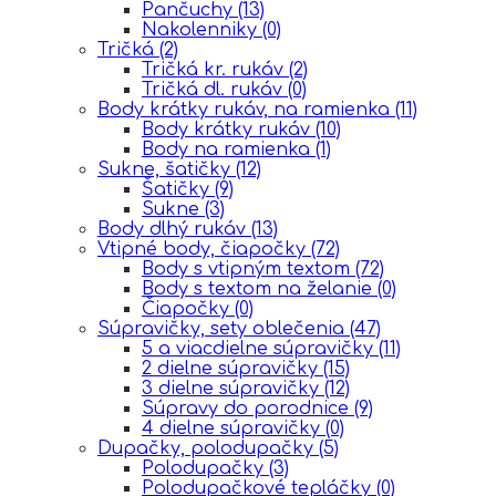
Pančuchy
(13)
Nakolenniky
(0)
Tričká
(2)
Tričká kr. rukáv
(2)
Tričká dl. rukáv
(0)
Body krátky rukáv, na ramienka
(11)
Body krátky rukáv
(10)
Body na ramienka
(1)
Sukne, šatičky
(12)
Šatičky
(9)
Sukne
(3)
Body dlhý rukáv
(13)
Vtipné body, čiapočky
(72)
Body s vtipným textom
(72)
Body s textom na želanie
(0)
Čiapočky
(0)
Súpravičky, sety oblečenia
(47)
5 a viacdielne súpravičky
(11)
2 dielne súpravičky
(15)
3 dielne súpravičky
(12)
Súpravy do porodnice
(9)
4 dielne súpravičky
(0)
Dupačky, polodupačky
(5)
Polodupačky
(3)
Polodupačkové tepláčky
(0)