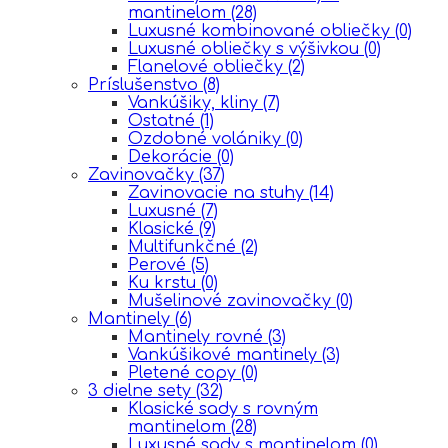
mantinelom
(28)
Luxusné kombinované obliečky
(0)
Luxusné obliečky s výšivkou
(0)
Flanelové obliečky
(2)
Príslušenstvo
(8)
Vankúšiky, kliny
(7)
Ostatné
(1)
Ozdobné volániky
(0)
Dekorácie
(0)
Zavinovačky
(37)
Zavinovacie na stuhy
(14)
Luxusné
(7)
Klasické
(9)
Multifunkčné
(2)
Perové
(5)
Ku krstu
(0)
Mušelinové zavinovačky
(0)
Mantinely
(6)
Mantinely rovné
(3)
Vankúšikové mantinely
(3)
Pletené copy
(0)
3 dielne sety
(32)
Klasické sady s rovným
mantinelom
(28)
Luxusné sady s mantinelom
(0)