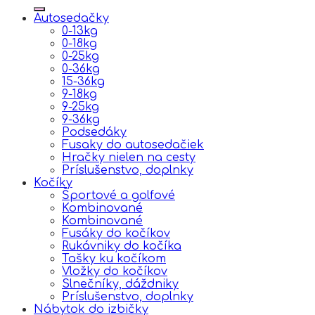
Autosedačky
0-13kg
0-18kg
0-25kg
0-36kg
15-36kg
9-18kg
9-25kg
9-36kg
Podsedáky
Fusaky do autosedačiek
Hračky nielen na cesty
Príslušenstvo, doplnky
Kočíky
Športové a golfové
Kombinované
Kombinované
Fusáky do kočíkov
Rukávniky do kočíka
Tašky ku kočíkom
Vložky do kočíkov
Slnečníky, dáždniky
Príslušenstvo, doplnky
Nábytok do izbičky