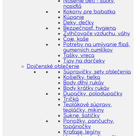
Nosenie detí - šatky,
nosidlá
Kokony pre babatka
Kúpanie
Deky, dečky
Bezpečnosť, hygiena
Zvlhčovače vzduchu, váhy
Čaje, kaše
Potreby na umývanie fliaš,
gumených cumlíkov
Tašky, vreca
Tipy na darčeky
Dojčenské oblečenie
Súpravičky, sety oblečenia
Košieľky, tielka
Body dlhý rukáv
Body krátky rukáv
Dupačky, polodupačky
Tričká
Teplákové súpravy,
tepláčky, mikiny
Sukne, šatičky
Ponožky, pančuchy,
topánočky
Kraťase, legíny