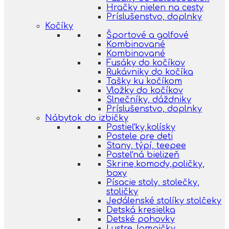
Hračky nielen na cesty
Príslušenstvo, doplnky
Kočíky
Športové a golfové
Kombinované
Kombinované
Fusáky do kočíkov
Rukávniky do kočíka
Tašky ku kočíkom
Vložky do kočíkov
Slnečníky, dáždniky
Príslušenstvo, doplnky
Nábytok do izbičky
Postieľky,kolísky
Postele pre deti
Stany, týpí, teepee
Posteľná bielizeň
Skrine,komody,poličky,
boxy
Písacie stoly, stolečky,
stoličky
Jedálenské stolíky stolčeky
Detská kresielka
Detské pohovky
Lustre, lampičky