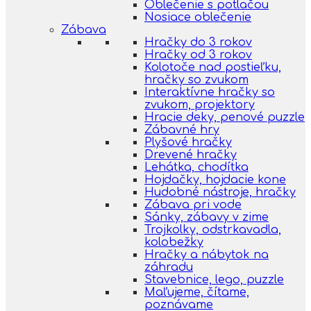
Oblečenie s potlačou
Nosiace oblečenie
Zábava
Hračky do 3 rokov
Hračky od 3 rokov
Kolotoče nad postieľku,
hračky so zvukom
Interaktívne hračky so
zvukom, projektory
Hracie deky, penové puzzle
Zábavné hry
Plyšové hračky
Drevené hračky
Lehátka, chodítka
Hojdačky, hojdacie kone
Hudobné nástroje, hračky
Zábava pri vode
Sánky, zábavy v zime
Trojkolky, odstrkavadla,
kolobežky
Hračky a nábytok na
záhradu
Stavebnice, lego, puzzle
Maľujeme, čítame,
poznávame