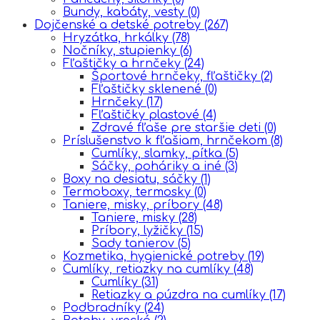
Bundy, kabáty, vesty
(0)
Dojčenské a detské potreby
(267)
Hryzátka, hrkálky
(78)
Nočníky, stupienky
(6)
Fľaštičky a hrnčeky
(24)
Športové hrnčeky, fľaštičky
(2)
Fľaštičky sklenené
(0)
Hrnčeky
(17)
Fľaštičky plastové
(4)
Zdravé fľaše pre staršie deti
(0)
Príslušenstvo k fľašiam, hrnčekom
(8)
Cumlíky, slamky, pítka
(5)
Sáčky, poháriky a iné
(3)
Boxy na desiatu, sáčky
(1)
Termoboxy, termosky
(0)
Taniere, misky, príbory
(48)
Taniere, misky
(28)
Príbory, lyžičky
(15)
Sady tanierov
(5)
Kozmetika, hygienické potreby
(19)
Cumlíky, retiazky na cumlíky
(48)
Cumlíky
(31)
Retiazky a púzdra na cumlíky
(17)
Podbradníky
(24)