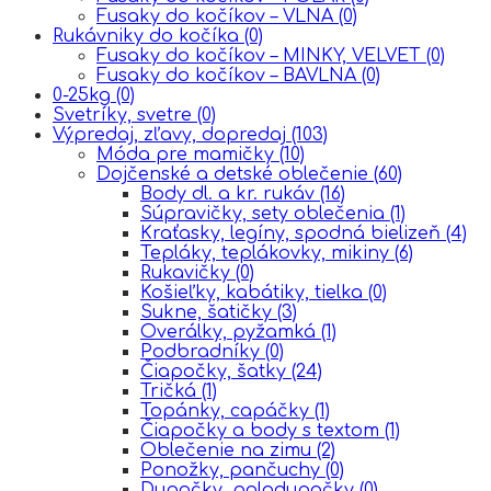
Fusaky do kočíkov – VLNA
(0)
Rukávniky do kočíka
(0)
Fusaky do kočíkov – MINKY, VELVET
(0)
Fusaky do kočíkov – BAVLNA
(0)
0-25kg
(0)
Svetríky, svetre
(0)
Výpredaj, zľavy, dopredaj
(103)
Móda pre mamičky
(10)
Dojčenské a detské oblečenie
(60)
Body dl. a kr. rukáv
(16)
Súpravičky, sety oblečenia
(1)
Kraťasky, legíny, spodná bielizeň
(4)
Tepláky, teplákovky, mikiny
(6)
Rukavičky
(0)
Košieľky, kabátiky, tielka
(0)
Sukne, šatičky
(3)
Overálky, pyžamká
(1)
Podbradníky
(0)
Čiapočky, šatky
(24)
Tričká
(1)
Topánky, capáčky
(1)
Čiapočky a body s textom
(1)
Oblečenie na zimu
(2)
Ponožky, pančuchy
(0)
Dupačky, polodupačky
(0)