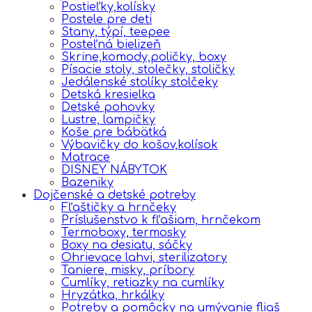
Postieľky,kolísky
Postele pre deti
Stany, týpí, teepee
Posteľná bielizeň
Skrine,komody,poličky, boxy
Písacie stoly, stolečky, stoličky
Jedálenské stolíky stolčeky
Detská kresielka
Detské pohovky
Lustre, lampičky
Koše pre bábätká
Výbavičky do košov,kolísok
Matrace
DISNEY NÁBYTOK
Bazeniky
Dojčenské a detské potreby
Fľaštičky a hrnčeky
Príslušenstvo k fľašiam, hrnčekom
Termoboxy, termosky
Boxy na desiatu, sáčky
Ohrievace lahvi, sterilizatory
Taniere, misky, príbory
Cumlíky, retiazky na cumlíky
Hryzátka, hrkálky
Potreby a pomôcky na umývanie fliaš