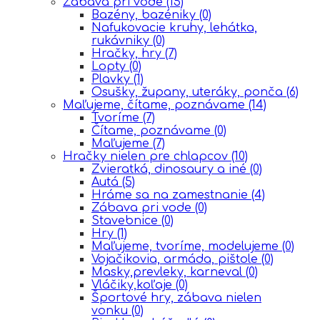
Zábava pri vode
(15)
Bazény, bazéniky
(0)
Nafukovacie kruhy, lehátka,
rukávniky
(0)
Hračky, hry
(7)
Lopty
(0)
Plavky
(1)
Osušky, župany, uteráky, ponča
(6)
Maľujeme, čítame, poznávame
(14)
Tvoríme
(7)
Čítame, poznávame
(0)
Maľujeme
(7)
Hračky nielen pre chlapcov
(10)
Zvieratká, dinosaury a iné
(0)
Autá
(5)
Hráme sa na zamestnanie
(4)
Zábava pri vode
(0)
Stavebnice
(0)
Hry
(1)
Maľujeme, tvoríme, modelujeme
(0)
Vojačikovia, armáda, pištole
(0)
Masky,prevleky, karneval
(0)
Vláčiky,koľaje
(0)
Športové hry, zábava nielen
vonku
(0)