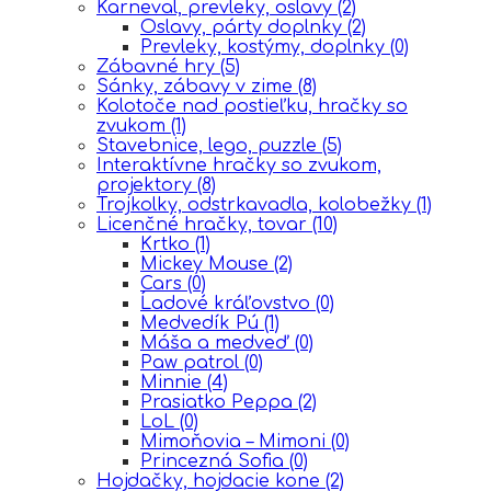
Karneval, prevleky, oslavy
(2)
Oslavy, párty doplnky
(2)
Prevleky, kostýmy, doplnky
(0)
Zábavné hry
(5)
Sánky, zábavy v zime
(8)
Kolotoče nad postieľku, hračky so
zvukom
(1)
Stavebnice, lego, puzzle
(5)
Interaktívne hračky so zvukom,
projektory
(8)
Trojkolky, odstrkavadla, kolobežky
(1)
Licenčné hračky, tovar
(10)
Krtko
(1)
Mickey Mouse
(2)
Cars
(0)
Ĺadové kráľovstvo
(0)
Medvedík Pú
(1)
Máša a medveď
(0)
Paw patrol
(0)
Minnie
(4)
Prasiatko Peppa
(2)
LoL
(0)
Mimoňovia – Mimoni
(0)
Princezná Sofia
(0)
Hojdačky, hojdacie kone
(2)