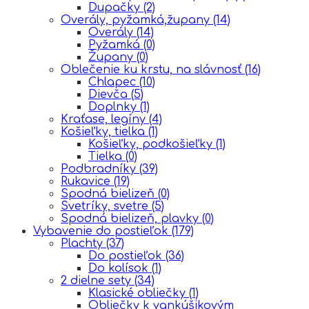
Dupačky
(2)
Overály, pyžamká,župany
(14)
Overály
(14)
Pyžamká
(0)
Župany
(0)
Oblečenie ku krstu, na slávnosť
(16)
Chlapec
(10)
Dievča
(5)
Doplnky
(1)
Kraťase, legíny
(4)
Košieľky, tielka
(1)
Košieľky, podkošieľky
(1)
Tielka
(0)
Podbradníky
(39)
Rukavice
(19)
Spodná bielizeň
(0)
Svetríky, svetre
(5)
Spodná bielizeň, plavky
(0)
Vybavenie do postieľok
(179)
Plachty
(37)
Do postieľok
(36)
Do kolísok
(1)
2 dielne sety
(34)
Klasické obliečky
(1)
Obliečky k vankúšikovým