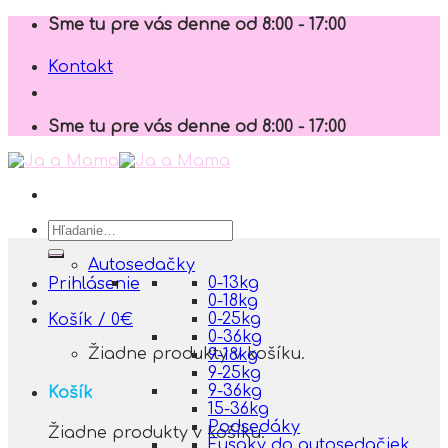
Skip
Sme tu pre vás denne od 8:00 - 17:00
to
content
Kontakt
Sme tu pre vás denne od 8:00 - 17:00
Hľadať:
Autosedačky
0-13kg
Prihlásenie
0-18kg
0-25kg
Košík /
0
€
0-36kg
Žiadne produkty v košíku.
9-18kg
9-25kg
9-36kg
Košík
15-36kg
Podsedáky
Žiadne produkty v košíku.
Fusaky do autosedačiek