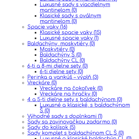
Luxusné sady s viacdielnym
mantinelom
(0)
Klasické sady s oválnym
mantinelom
(0)
Spacie vaky
(16)
Klasické spacie vaky
(15)
Luxusné spacie vaky
(1)
Baldachýny, moskytiéry
(0)
Moskytiéry
(0)
Baldachýny Š
(0)
Baldachýny CL
(0)
6-ti a 8-mi dielne sety
(0)
6-ti dielne sety
(0)
Perinka a vankúš – výplň
(3)
Vreckáre
(0)
Vreckáre na čokoľvek
(0)
Vreckáre na hračky
(0)
4 a 5-ti dielne sety s baldachýnom
(0)
Luxusné a klasické, s baldachýnom
Š
(0)
Výhodné sady s doplnkami
(1)
Sady sa zavinovačkou zadarmo
(0)
Sady do kolísok
(5)
Sady komplet s baldachýnom CL,Š
(0)
Luxusné a klasické,baldachýn CL
(0)