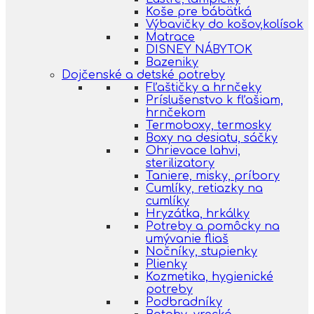
Koše pre bábätká
Výbavičky do košov,kolísok
Matrace
DISNEY NÁBYTOK
Bazeniky
Dojčenské a detské potreby
Fľaštičky a hrnčeky
Príslušenstvo k fľašiam,
hrnčekom
Termoboxy, termosky
Boxy na desiatu, sáčky
Ohrievace lahvi,
sterilizatory
Taniere, misky, príbory
Cumlíky, retiazky na
cumlíky
Hryzátka, hrkálky
Potreby a pomôcky na
umývanie fliaš
Nočníky, stupienky
Plienky
Kozmetika, hygienické
potreby
Podbradníky