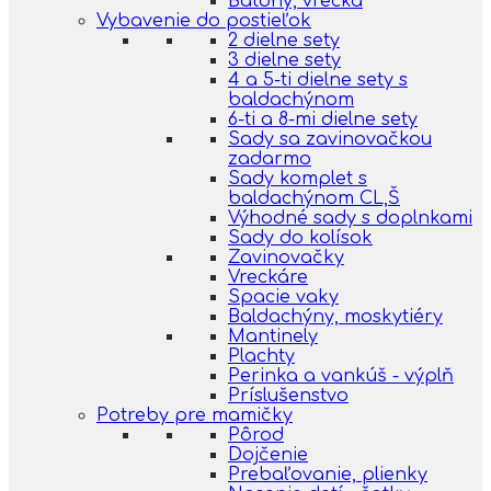
Batohy, vrecká
Vybavenie do postieľok
2 dielne sety
3 dielne sety
4 a 5-ti dielne sety s
baldachýnom
6-ti a 8-mi dielne sety
Sady sa zavinovačkou
zadarmo
Sady komplet s
baldachýnom CL,Š
Výhodné sady s doplnkami
Sady do kolísok
Zavinovačky
Vreckáre
Spacie vaky
Baldachýny, moskytiéry
Mantinely
Plachty
Perinka a vankúš - výplň
Príslušenstvo
Potreby pre mamičky
Pôrod
Dojčenie
Prebaľovanie, plienky