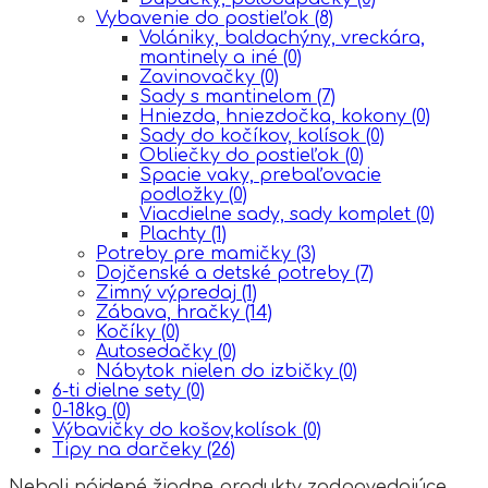
Vybavenie do postieľok
(8)
Volániky, baldachýny, vreckára,
mantinely a iné
(0)
Zavinovačky
(0)
Sady s mantinelom
(7)
Hniezda, hniezdočka, kokony
(0)
Sady do kočíkov, kolísok
(0)
Obliečky do postieľok
(0)
Spacie vaky, prebaľovacie
podložky
(0)
Viacdielne sady, sady komplet
(0)
Plachty
(1)
Potreby pre mamičky
(3)
Dojčenské a detské potreby
(7)
Zimný výpredaj
(1)
Zábava, hračky
(14)
Kočíky
(0)
Autosedačky
(0)
Nábytok nielen do izbičky
(0)
6-ti dielne sety
(0)
0-18kg
(0)
Výbavičky do košov,kolísok
(0)
Tipy na darčeky
(26)
Neboli nájdené žiadne produkty zodpovedajúce