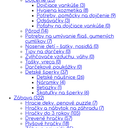
Dojčenie
(23)
Dojčiace vankúše
(3)
Hygiena kozmetika
(8)
Potreby, pomôcky na dojčenie
(9)
Odsávačky
(3)
Poťahy na dojčiace vankúše
(0)
Pôrod
(14)
Potreby na umývanie fliaš, gumených
cumlíkov
(7)
Nosenie detí – šatky, nosidlá
(0)
Tipy na darčeky
(0)
Zvlhčovače vzduchu, váhy
(0)
Tašky, vreca
(0)
Darčekové poukážky
(0)
Detské šperky
(37)
Detské náušnice
(26)
Náramky
(4)
Retiazky
(1)
Škatuľky na šperky
(6)
Zábava
(322)
Hracie deky, penové puzzle
(7)
Hračky a nábytok na záhradu
(7)
Hračky do 3 rokov
(105)
Drevené hračky
(57)
Plyšové hračky
(18)