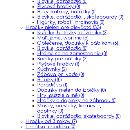
Bicykle, odrážadlá
(0)
Plyšové hračky
(0)
Boxy, kufríky, batôžky
(0)
Bicykle, odrážadlá, , skateboardy
(0)
Figúrky, roboti, hrdinovia
(0)
Hračky nielen pre dievčatá
(33)
Kufríky, batôžky, dáždniky
(2)
Maľujeme, tvoríme
(5)
Oblečenie, doplnky k bábikám
(6)
Bicykle, odrážadla
(0)
Hráme sa na zamestnanie
(3)
Kočíky pre bábiky
(2)
Plyšové hračky
(1)
Kuchynky
(2)
Zábava pri vode
(0)
Bábiky
(10)
Parádiť sa
(1)
Doplnky nielen do izbičky
(0)
Hry, puzzle a iné
(0)
Hračky a doplnky na záhradu
(0)
Masky, prevleky, karneval,
doplnky
(0)
Bicykle, odrážadla, skateboardy
(0)
Hračky od 3 rokov
(7)
Lehátka, chodítka
(0)