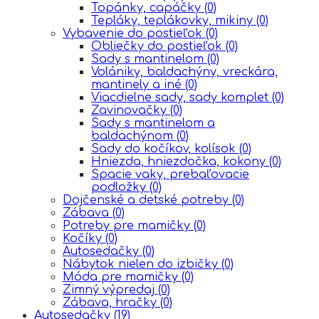
Topánky, capáčky
(0)
Tepláky, teplákovky, mikiny
(0)
Vybavenie do postieľok
(0)
Obliečky do postieľok
(0)
Sady s mantinelom
(0)
Volániky, baldachýny, vreckára,
mantinely a iné
(0)
Viacdielne sady, sady komplet
(0)
Zavinovačky
(0)
Sady s mantinelom a
baldachýnom
(0)
Sady do kočíkov, kolísok
(0)
Hniezda, hniezdočka, kokony
(0)
Spacie vaky, prebaľovacie
podložky
(0)
Dojčenské a detské potreby
(0)
Zábava
(0)
Potreby pre mamičky
(0)
Kočíky
(0)
Autosedačky
(0)
Nábytok nielen do izbičky
(0)
Móda pre mamičky
(0)
Zimný výpredaj
(0)
Zábava, hračky
(0)
Autosedačky
(19)