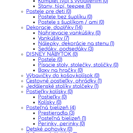
Komplet týpí s vybavením
(0)
Stany, týpí, teepee
(0)
Postele pre deti
(0)
Postele bez šuplíku
(0)
Postele s šuplíkom / ami
(0)
Dekoracje, doplňky
(14)
Nahrievacie vankúšiky
(0)
Vankúšiky
(7)
Nálepky, dekorácie na stenu
(1)
Sedáky, podsedáky
(3)
DISNEY NÁBYTOK
(0)
Postele
(0)
Písacie stoly, stolečky, stoličky
(0)
Boxy na hračky
(0)
Výbavičky do košov,kolísok
(0)
Cestovné postieľky, ohrádky
(1)
Jedálenské stolíky stolčeky
(1)
Postieľky,kolísky
(0)
Postieľky
(0)
Kolísky
(0)
Posteľná bielizeň
(4)
Prestieradla
(3)
Posteľná bielizeň
(1)
Perinky, perinky
(0)
Detské pohovky
(0)