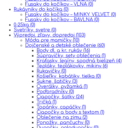
Fusaky do kočíkov – VLNA
(0)
Rukávniky do kočíka
(0)
Fusaky do kočíkov – MINKY, VELVET
(0)
Fusaky do kočíkov – BAVLNA
(0)
0-25kg
(0)
Svetríky, svetre
(0)
Výpredaj, zľavy, dopredaj
(103)
Móda pre mamičky
(10)
Dojčenské a detské oblečenie
(60)
Body dl. a kr. rukáv
(16)
Súpravičky, sety oblečenia
(1)
Kraťasky, legíny, spodná bielizeň
(4)
Tepláky, teplákovky, mikiny
(6)
Rukavičky
(0)
Košieľky, kabátiky, tielka
(0)
Sukne, šatičky
(3)
Overálky, pyžamká
(1)
Podbradníky
(0)
Čiapočky, šatky
(24)
Tričká
(1)
Topánky, capáčky
(1)
Čiapočky a body s textom
(1)
Oblečenie na zimu
(2)
Ponožky, pančuchy
(0)
Dupačky, polodupačky
(0)