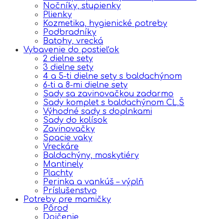
Nočníky, stupienky
Plienky
Kozmetika, hygienické potreby
Podbradníky
Batohy, vrecká
Vybavenie do postieľok
2 dielne sety
3 dielne sety
4 a 5-ti dielne sety s baldachýnom
6-ti a 8-mi dielne sety
Sady sa zavinovačkou zadarmo
Sady komplet s baldachýnom CL,Š
Výhodné sady s doplnkami
Sady do kolísok
Zavinovačky
Spacie vaky
Vreckáre
Baldachýny, moskytiéry
Mantinely
Plachty
Perinka a vankúš – výplň
Príslušenstvo
Potreby pre mamičky
Pôrod
Dojčenie