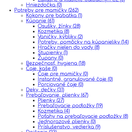
Hniezdočka
(0)
Potreby pre mamičky
(262)
Kokony pre babatka
(1)
Kúpanie
(61)
Osušky, žínky
(28)
Kozmetika
(8)
Vaničky, kýbliky
(2)
Potreby, pomôcky na kúpanieliky
(14)
Hračky nielen do vody
(8)
Stupienky
(1)
Župany
(0)
Bezpečnosť, hygiena
(18)
Čaje, kaše
(0)
Čaje pre mamičky
(0)
Instantné, granulované čaje
(0)
Porciované čaje
(0)
Deky, dečky
(31)
Prebaľovanie, plienky
(67)
Plienky
(27)
Prebaľovacie podložky
(19)
Kozmetika
(4)
Poťahy na prebaľovacie podložky
(8)
Jednorazové plienky
(0)
Príslušenstvo, vedierka
(9)