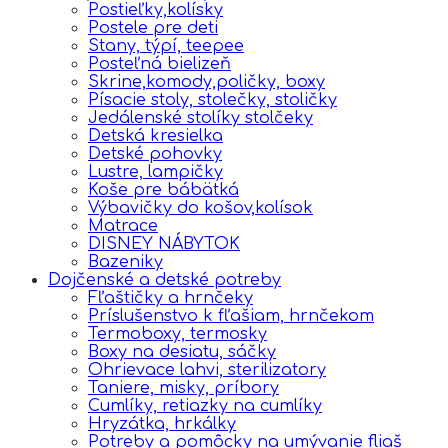
Postieľky,kolísky
Postele pre deti
Stany, týpí, teepee
Posteľná bielizeň
Skrine,komody,poličky, boxy
Písacie stoly, stolečky, stoličky
Jedálenské stolíky stolčeky
Detská kresielka
Detské pohovky
Lustre, lampičky
Koše pre bábätká
Výbavičky do košov,kolísok
Matrace
DISNEY NÁBYTOK
Bazeniky
Dojčenské a detské potreby
Fľaštičky a hrnčeky
Príslušenstvo k fľašiam, hrnčekom
Termoboxy, termosky
Boxy na desiatu, sáčky
Ohrievace lahvi, sterilizatory
Taniere, misky, príbory
Cumlíky, retiazky na cumlíky
Hryzátka, hrkálky
Potreby a pomôcky na umývanie fliaš