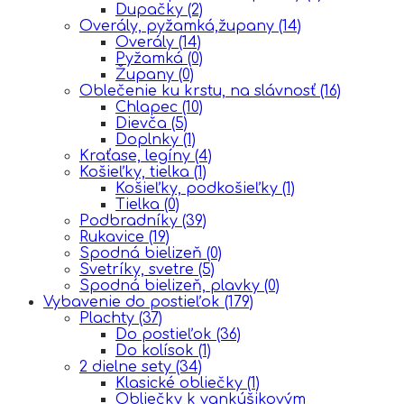
Dupačky
(2)
Overály, pyžamká,župany
(14)
Overály
(14)
Pyžamká
(0)
Župany
(0)
Oblečenie ku krstu, na slávnosť
(16)
Chlapec
(10)
Dievča
(5)
Doplnky
(1)
Kraťase, legíny
(4)
Košieľky, tielka
(1)
Košieľky, podkošieľky
(1)
Tielka
(0)
Podbradníky
(39)
Rukavice
(19)
Spodná bielizeň
(0)
Svetríky, svetre
(5)
Spodná bielizeň, plavky
(0)
Vybavenie do postieľok
(179)
Plachty
(37)
Do postieľok
(36)
Do kolísok
(1)
2 dielne sety
(34)
Klasické obliečky
(1)
Obliečky k vankúšikovým