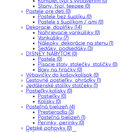
Komplet týpí s vybavením
(0)
Stany, týpí, teepee
(0)
Postele pre deti
(0)
Postele bez šuplíku
(0)
Postele s šuplíkom / ami
(0)
Dekoracje, doplňky
(14)
Nahrievacie vankúšiky
(0)
Vankúšiky
(7)
Nálepky, dekorácie na stenu
(1)
Sedáky, podsedáky
(3)
DISNEY NÁBYTOK
(0)
Postele
(0)
Písacie stoly, stolečky, stoličky
(0)
Boxy na hračky
(0)
Výbavičky do košov,kolísok
(0)
Cestovné postieľky, ohrádky
(1)
Jedálenské stolíky stolčeky
(1)
Postieľky,kolísky
(0)
Postieľky
(0)
Kolísky
(0)
Posteľná bielizeň
(4)
Prestieradla
(3)
Posteľná bielizeň
(1)
Perinky, perinky
(0)
Detské pohovky
(0)