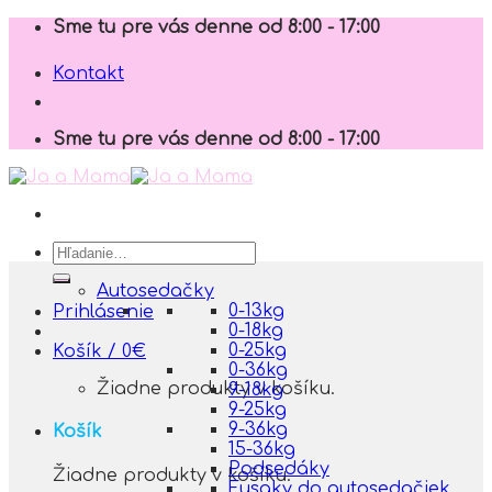
Skip
Sme tu pre vás denne od 8:00 - 17:00
to
content
Kontakt
Sme tu pre vás denne od 8:00 - 17:00
Hľadať:
Autosedačky
0-13kg
Prihlásenie
0-18kg
0-25kg
Košík /
0
€
0-36kg
Žiadne produkty v košíku.
9-18kg
9-25kg
9-36kg
Košík
15-36kg
Podsedáky
Žiadne produkty v košíku.
Fusaky do autosedačiek