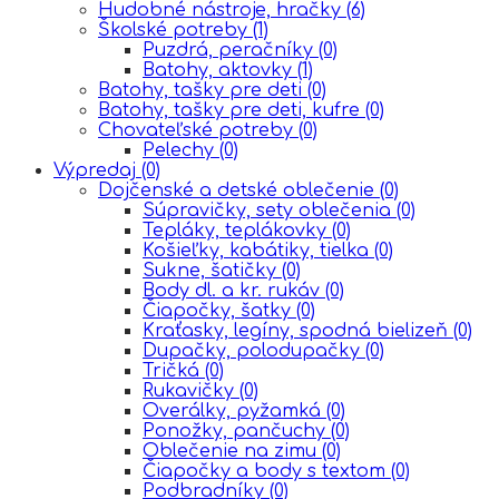
Hudobné nástroje, hračky
(6)
Školské potreby
(1)
Puzdrá, peračníky
(0)
Batohy, aktovky
(1)
Batohy, tašky pre deti
(0)
Batohy, tašky pre deti, kufre
(0)
Chovateľské potreby
(0)
Pelechy
(0)
Výpredaj
(0)
Dojčenské a detské oblečenie
(0)
Súpravičky, sety oblečenia
(0)
Tepláky, teplákovky
(0)
Košieľky, kabátiky, tielka
(0)
Sukne, šatičky
(0)
Body dl. a kr. rukáv
(0)
Čiapočky, šatky
(0)
Kraťasky, legíny, spodná bielizeň
(0)
Dupačky, polodupačky
(0)
Tričká
(0)
Rukavičky
(0)
Overálky, pyžamká
(0)
Ponožky, pančuchy
(0)
Oblečenie na zimu
(0)
Čiapočky a body s textom
(0)
Podbradníky
(0)