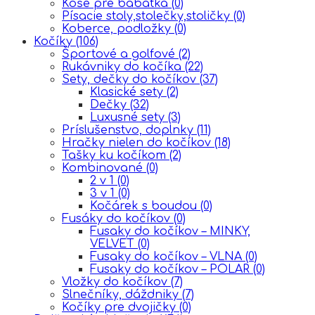
Koše pre bábätká
(0)
Písacie stoly,stolečky,stoličky
(0)
Koberce, podložky
(0)
Kočíky
(106)
Športové a golfové
(2)
Rukávniky do kočíka
(22)
Sety, dečky do kočíkov
(37)
Klasické sety
(2)
Dečky
(32)
Luxusné sety
(3)
Príslušenstvo, doplnky
(11)
Hračky nielen do kočíkov
(18)
Tašky ku kočíkom
(2)
Kombinované
(0)
2 v 1
(0)
3 v 1
(0)
Kočárek s boudou
(0)
Fusáky do kočíkov
(0)
Fusaky do kočíkov – MINKY,
VELVET
(0)
Fusaky do kočíkov – VLNA
(0)
Fusaky do kočíkov – POLAR
(0)
Vložky do kočíkov
(7)
Slnečníky, dáždniky
(7)
Kočíky pre dvojičky
(0)