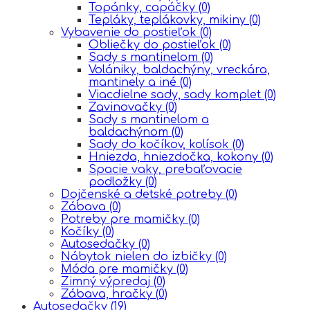
Topánky, capáčky
(0)
Tepláky, teplákovky, mikiny
(0)
Vybavenie do postieľok
(0)
Obliečky do postieľok
(0)
Sady s mantinelom
(0)
Volániky, baldachýny, vreckára,
mantinely a iné
(0)
Viacdielne sady, sady komplet
(0)
Zavinovačky
(0)
Sady s mantinelom a
baldachýnom
(0)
Sady do kočíkov, kolísok
(0)
Hniezda, hniezdočka, kokony
(0)
Spacie vaky, prebaľovacie
podložky
(0)
Dojčenské a detské potreby
(0)
Zábava
(0)
Potreby pre mamičky
(0)
Kočíky
(0)
Autosedačky
(0)
Nábytok nielen do izbičky
(0)
Móda pre mamičky
(0)
Zimný výpredaj
(0)
Zábava, hračky
(0)
Autosedačky
(19)