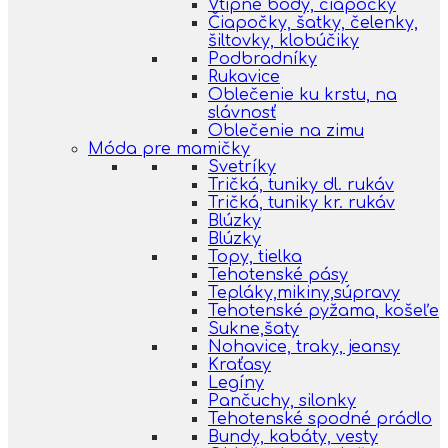
Vtipné body, čiapočky
Čiapočky, šatky, čelenky,
šiltovky, klobúčiky
Podbradníky
Rukavice
Oblečenie ku krstu, na
slávnosť
Oblečenie na zimu
Móda pre mamičky
Svetríky
Tričká, tuniky dl. rukáv
Tričká, tuniky kr. rukáv
Blúzky
Blúzky
Topy, tielka
Tehotenské pásy
Tepláky,mikiny,súpravy
Tehotenské pyžama, košeľe
Sukne,šaty
Nohavice, traky, jeansy
Kraťasy
Legíny
Pančuchy, silonky
Tehotenské spodné prádlo
Bundy, kabáty, vesty