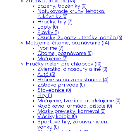
Zábava pri vode
(15)
Bazény, bazéniky
(0)
Nafukovacie kruhy, lehátka,
rukávniky
(0)
Hračky, hry
(7)
Lopty
(0)
Plavky
(1)
Osušky, župany, uteráky, ponča
(6)
Maľujeme, čítame, poznávame
(14)
Tvoríme
(7)
Čítame, poznávame
(0)
Maľujeme
(7)
Hračky nielen pre chlapcov
(10)
Zvieratká, dinosaury a iné
(0)
Autá
(5)
Hráme sa na zamestnanie
(4)
Zábava pri vode
(0)
Stavebnice
(0)
Hry
(1)
Maľujeme, tvoríme, modelujeme
(0)
Vojačikovia, armáda, pištole
(0)
Masky,prevleky, karneval
(0)
Vláčiky,koľaje
(0)
Športové hry, zábava nielen
vonku
(0)