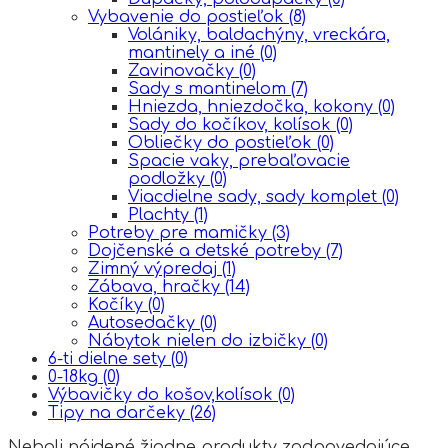
Vybavenie do postieľok
(8)
Volániky, baldachýny, vreckára,
mantinely a iné
(0)
Zavinovačky
(0)
Sady s mantinelom
(7)
Hniezda, hniezdočka, kokony
(0)
Sady do kočíkov, kolísok
(0)
Obliečky do postieľok
(0)
Spacie vaky, prebaľovacie
podložky
(0)
Viacdielne sady, sady komplet
(0)
Plachty
(1)
Potreby pre mamičky
(3)
Dojčenské a detské potreby
(7)
Zimný výpredaj
(1)
Zábava, hračky
(14)
Kočíky
(0)
Autosedačky
(0)
Nábytok nielen do izbičky
(0)
6-ti dielne sety
(0)
0-18kg
(0)
Výbavičky do košov,kolísok
(0)
Tipy na darčeky
(26)
Neboli nájdené žiadne produkty zodpovedajúce