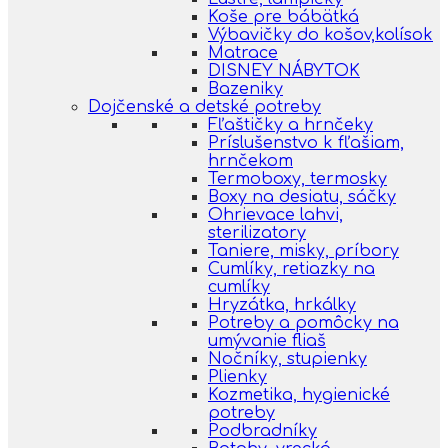
Koše pre bábätká
Výbavičky do košov,kolísok
Matrace
DISNEY NÁBYTOK
Bazeniky
Dojčenské a detské potreby
Fľaštičky a hrnčeky
Príslušenstvo k fľašiam,
hrnčekom
Termoboxy, termosky
Boxy na desiatu, sáčky
Ohrievace lahvi,
sterilizatory
Taniere, misky, príbory
Cumlíky, retiazky na
cumlíky
Hryzátka, hrkálky
Potreby a pomôcky na
umývanie fliaš
Nočníky, stupienky
Plienky
Kozmetika, hygienické
potreby
Podbradníky