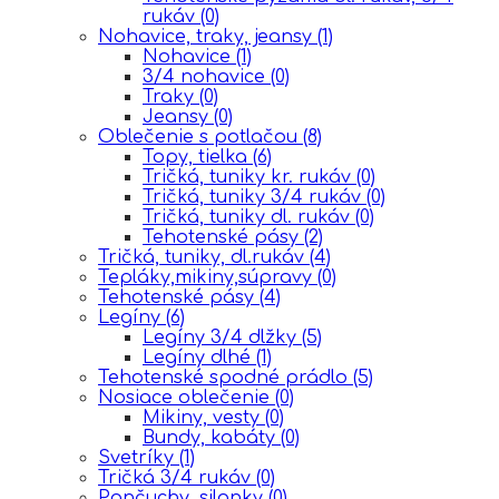
rukáv
(0)
Nohavice, traky, jeansy
(1)
Nohavice
(1)
3/4 nohavice
(0)
Traky
(0)
Jeansy
(0)
Oblečenie s potlačou
(8)
Topy, tielka
(6)
Tričká, tuniky kr. rukáv
(0)
Tričká, tuniky 3/4 rukáv
(0)
Tričká, tuniky dl. rukáv
(0)
Tehotenské pásy
(2)
Tričká, tuniky, dl.rukáv
(4)
Tepláky,mikiny,súpravy
(0)
Tehotenské pásy
(4)
Legíny
(6)
Legíny 3/4 dlžky
(5)
Legíny dlhé
(1)
Tehotenské spodné prádlo
(5)
Nosiace oblečenie
(0)
Mikiny, vesty
(0)
Bundy, kabáty
(0)
Svetríky
(1)
Tričká 3/4 rukáv
(0)
Pančuchy, silonky
(0)