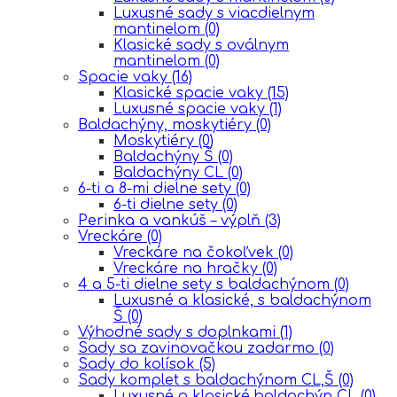
Luxusné sady s viacdielnym
mantinelom
(0)
Klasické sady s oválnym
mantinelom
(0)
Spacie vaky
(16)
Klasické spacie vaky
(15)
Luxusné spacie vaky
(1)
Baldachýny, moskytiéry
(0)
Moskytiéry
(0)
Baldachýny Š
(0)
Baldachýny CL
(0)
6-ti a 8-mi dielne sety
(0)
6-ti dielne sety
(0)
Perinka a vankúš – výplň
(3)
Vreckáre
(0)
Vreckáre na čokoľvek
(0)
Vreckáre na hračky
(0)
4 a 5-ti dielne sety s baldachýnom
(0)
Luxusné a klasické, s baldachýnom
Š
(0)
Výhodné sady s doplnkami
(1)
Sady sa zavinovačkou zadarmo
(0)
Sady do kolísok
(5)
Sady komplet s baldachýnom CL,Š
(0)
Luxusné a klasické,baldachýn CL
(0)