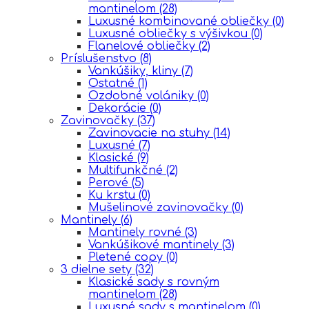
mantinelom
(28)
Luxusné kombinované obliečky
(0)
Luxusné obliečky s výšivkou
(0)
Flanelové obliečky
(2)
Príslušenstvo
(8)
Vankúšiky, kliny
(7)
Ostatné
(1)
Ozdobné volániky
(0)
Dekorácie
(0)
Zavinovačky
(37)
Zavinovacie na stuhy
(14)
Luxusné
(7)
Klasické
(9)
Multifunkčné
(2)
Perové
(5)
Ku krstu
(0)
Mušelinové zavinovačky
(0)
Mantinely
(6)
Mantinely rovné
(3)
Vankúšikové mantinely
(3)
Pletené copy
(0)
3 dielne sety
(32)
Klasické sady s rovným
mantinelom
(28)
Luxusné sady s mantinelom
(0)