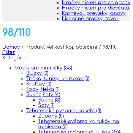
Hračky nielen pre chlapcov
Hračky nielen pre dievčatá
Karneval, prevleky, oslavy
Licenčné hračky, tovar
98/110
Domov
/
Produkt Velikost koj. oblečení
/
98/110
Filter
Kategórie
Móda pre mamičky
(35)
Blúzky
(0)
Tričká, tuniky, kr. rukáv
(0)
Kraťasy
(0)
Topy, tielka
(1)
Sukne,šaty
(4)
Sukne
(3)
Šaty
(1)
Tehotenské pyžama, košeľe
(0)
Župany
(0)
Tehotenské pyžama kr. rukáv, na
ramienka
(0)
Tehotenské pyžama dl. rukáv, 3/4