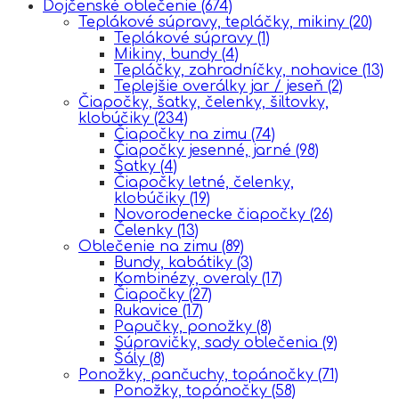
Dojčenské oblečenie
(674)
Teplákové súpravy, tepláčky, mikiny
(20)
Teplákové súpravy
(1)
Mikiny, bundy
(4)
Tepláčky, zahradníčky, nohavice
(13)
Teplejšie overálky jar / jeseň
(2)
Čiapočky, šatky, čelenky, šiltovky,
klobúčiky
(234)
Čiapočky na zimu
(74)
Čiapočky jesenné, jarné
(98)
Šatky
(4)
Čiapočky letné, čelenky,
klobúčiky
(19)
Novorodenecke čiapočky
(26)
Čelenky
(13)
Oblečenie na zimu
(89)
Bundy, kabátiky
(3)
Kombinézy, overaly
(17)
Čiapočky
(27)
Rukavice
(17)
Papučky, ponožky
(8)
Súpravičky, sady oblečenia
(9)
Šály
(8)
Ponožky, pančuchy, topánočky
(71)
Ponožky, topánočky
(58)