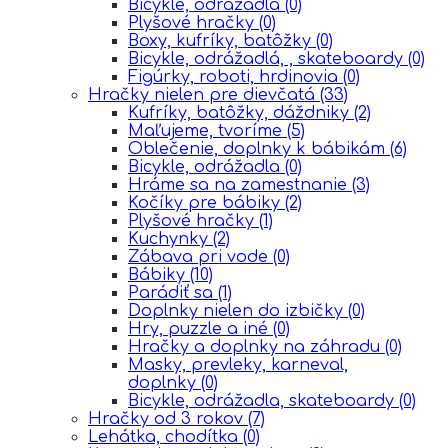
Bicykle, odrážadlá
(0)
Plyšové hračky
(0)
Boxy, kufríky, batôžky
(0)
Bicykle, odrážadlá, , skateboardy
(0)
Figúrky, roboti, hrdinovia
(0)
Hračky nielen pre dievčatá
(33)
Kufríky, batôžky, dáždniky
(2)
Maľujeme, tvoríme
(5)
Oblečenie, doplnky k bábikám
(6)
Bicykle, odrážadla
(0)
Hráme sa na zamestnanie
(3)
Kočíky pre bábiky
(2)
Plyšové hračky
(1)
Kuchynky
(2)
Zábava pri vode
(0)
Bábiky
(10)
Parádiť sa
(1)
Doplnky nielen do izbičky
(0)
Hry, puzzle a iné
(0)
Hračky a doplnky na záhradu
(0)
Masky, prevleky, karneval,
doplnky
(0)
Bicykle, odrážadla, skateboardy
(0)
Hračky od 3 rokov
(7)
Lehátka, chodítka
(0)