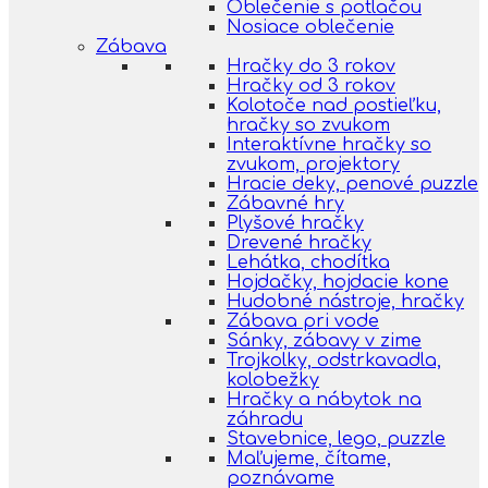
Oblečenie s potlačou
Nosiace oblečenie
Zábava
Hračky do 3 rokov
Hračky od 3 rokov
Kolotoče nad postieľku,
hračky so zvukom
Interaktívne hračky so
zvukom, projektory
Hracie deky, penové puzzle
Zábavné hry
Plyšové hračky
Drevené hračky
Lehátka, chodítka
Hojdačky, hojdacie kone
Hudobné nástroje, hračky
Zábava pri vode
Sánky, zábavy v zime
Trojkolky, odstrkavadla,
kolobežky
Hračky a nábytok na
záhradu
Stavebnice, lego, puzzle
Maľujeme, čítame,
poznávame