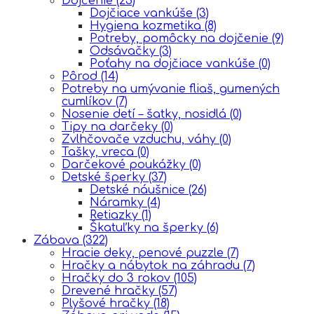
Dojčenie
(23)
Dojčiace vankúše
(3)
Hygiena kozmetika
(8)
Potreby, pomôcky na dojčenie
(9)
Odsávačky
(3)
Poťahy na dojčiace vankúše
(0)
Pôrod
(14)
Potreby na umývanie fliaš, gumených
cumlíkov
(7)
Nosenie detí – šatky, nosidlá
(0)
Tipy na darčeky
(0)
Zvlhčovače vzduchu, váhy
(0)
Tašky, vreca
(0)
Darčekové poukážky
(0)
Detské šperky
(37)
Detské náušnice
(26)
Náramky
(4)
Retiazky
(1)
Škatuľky na šperky
(6)
Zábava
(322)
Hracie deky, penové puzzle
(7)
Hračky a nábytok na záhradu
(7)
Hračky do 3 rokov
(105)
Drevené hračky
(57)
Plyšové hračky
(18)