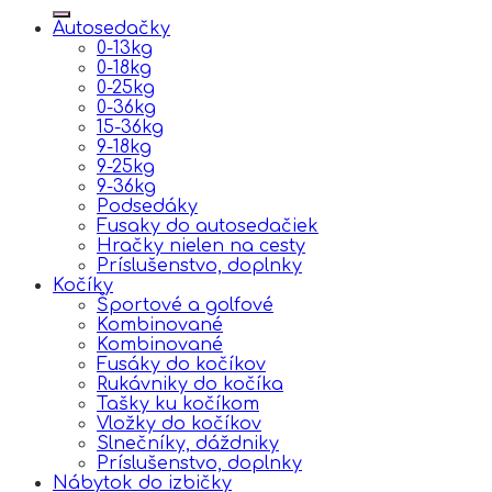
Autosedačky
0-13kg
0-18kg
0-25kg
0-36kg
15-36kg
9-18kg
9-25kg
9-36kg
Podsedáky
Fusaky do autosedačiek
Hračky nielen na cesty
Príslušenstvo, doplnky
Kočíky
Športové a golfové
Kombinované
Kombinované
Fusáky do kočíkov
Rukávniky do kočíka
Tašky ku kočíkom
Vložky do kočíkov
Slnečníky, dáždniky
Príslušenstvo, doplnky
Nábytok do izbičky