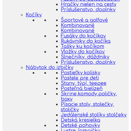
Hračky nielen na cesty
Príslušenstvo, doplnky
Kočíky
Športové a golfové
Kombinované
Kombinované
Fusáky do kočíkov
Rukávniky do kočíka
Tašky ku kočíkom
Vložky do kočíkov
Slnečníky, dáždniky
Príslušenstvo, doplnky
Nábytok do izbičky
Postieľky,kolísky
Postele pre deti
Stany, týpí, teepee
Posteľná bielizeň
Skrine,komody,poličky,
boxy
Písacie stoly, stolečky,
stoličky
Jedálenské stolíky stolčeky
Detská kresielka
Detské pohovky
Lustre, lampičky