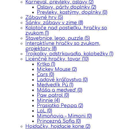
Karneval, prevleky, oslavy
(2)
Oslavy, párty doplnky
(2)
Prevleky, kostýmy, doplnky
(0)
Zábavné hry
(5)
Sánky, zábavy v zime
(8)
Kolotoče nad postieľku, hračky so
zvukom
(1)
Stavebnice, lego, puzzle
(5)
Interaktívne hračky so zvukom,
projektory
(8)
Trojkolky, odstrkavadla, kolobežky
(1)
Licenčné hračky, tovar
(10)
Krtko
(1)
Mickey Mouse
(2)
Cars
(0)
Ĺadové kráľovstvo
(0)
Medvedík Pú
(1)
Máša a medveď
(0)
Paw patrol
(0)
Minnie
(4)
Prasiatko Peppa
(2)
LoL
(0)
Mimoňovia – Mimoni
(0)
Princezná Sofia
(0)
Hojdačky, hojdacie kone
(2)