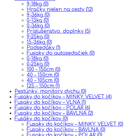
9-18kg
(0)
Hračky nielen na cesty
(12)
9-36kg
(0)
0-13kg
(0)
0-36kg
(0)
Príslušenstvo, doplnky
(5)
9-25kg
(0)
15-36kg
(0)
Podsedáky
(1)
Fusaky do autosedačiek
(0)
0-18kg
(0)
0-25kg
(0)
100 – 150cm
(0)
40 – 150cm
(0)
40 – 105cm
(0)
125 – 150cm
(1)
Pestúnky, monitory dychu
(0)
Fusaky do kočíkov – MINKY, VELVET
(4)
Fusaky do kočíkov – VLNA
(1)
Fusaky do kočíkov – POLAR
(6)
Fusaky do kočíkov – BAVLNA
(2)
Fusáky do kočíkov
(0)
Fusaky do kočíkov – MINKY, VELVET
(0)
Fusaky do kočíkov – BAVLNA
(0)
Fusaky do kočíkov – POLAR
(0)