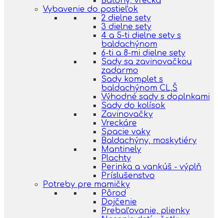
Batohy, vrecká
Vybavenie do postieľok
2 dielne sety
3 dielne sety
4 a 5-ti dielne sety s
baldachýnom
6-ti a 8-mi dielne sety
Sady sa zavinovačkou
zadarmo
Sady komplet s
baldachýnom CL,Š
Výhodné sady s doplnkami
Sady do kolísok
Zavinovačky
Vreckáre
Spacie vaky
Baldachýny, moskytiéry
Mantinely
Plachty
Perinka a vankúš - výplň
Príslušenstvo
Potreby pre mamičky
Pôrod
Dojčenie
Prebaľovanie, plienky