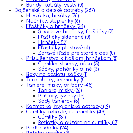
Bundy, kabáty, vesty
(0)
Dojčenské a detské potreby
(267)
Hryzátka, hrkálky
(78)
Nočníky, stupienky
(6)
Fľaštičky a hrnčeky
(24)
Športové hrnčeky, fľaštičky
(2)
Fľaštičky sklenené
(0)
Hrnčeky
(17)
Fľaštičky plastové
(4)
Zdravé fľaše pre staršie deti
(0)
Príslušenstvo k fľašiam, hrnčekom
(8)
Cumlíky, slamky, pítka
(5)
Sáčky, poháriky a iné
(3)
Boxy na desiatu, sáčky
(1)
Termoboxy, termosky
(0)
Taniere, misky, príbory
(48)
Taniere, misky
(28)
Príbory, lyžičky
(15)
Sady tanierov
(5)
Kozmetika, hygienické potreby
(19)
Cumlíky, retiazky na cumlíky
(48)
Cumlíky
(31)
Retiazky a púzdra na cumlíky
(17)
Podbradníky
(24)