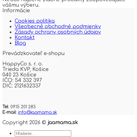
vášmu výberu.
Informácie
Cookies politika
Všeobecné obchodné podmienky
Zásady ochrany osobných údajov
Kontakt
Blog
Prevádzkovateľ e-shopu
HappyCo s. r. o.
Trieda KVP,
Košice
040 23 Košice
IČO: 54 332 397
DIČ: 2121632337
Tel
: 0915 201 283
E-mail
:
info@jaamama.sk
Copyright 2026 ©
jaamama.sk
Hľadať: