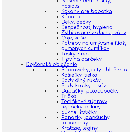
Nosenie detí - šatky,
nosidlá
Kokony pre babatka
Kúpanie
Deky, dečky
Bezpečnosť, hygiena
Zvlhčovače vzduchu, váhy
Čaje, kaše
Potreby na umývanie fliaš,
gumených cumlíkov
Tašky, vreca
Tipy na darčeky
Dojčenské oblečenie
Súpravičky, sety oblečenia
Košieľky, tielka
Body dlhý rukáv
Body krátky rukáv
Dupačky, polodupačky
Tričká
Teplákové súpravy,
tepláčky, mikiny
Sukne, šatičky
Ponožky, pančuchy,
topánočky
Kraťase, legíny