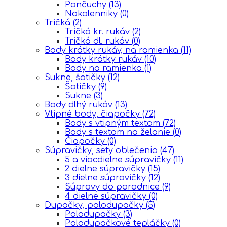
Pančuchy
(13)
Nakolenniky
(0)
Tričká
(2)
Tričká kr. rukáv
(2)
Tričká dl. rukáv
(0)
Body krátky rukáv, na ramienka
(11)
Body krátky rukáv
(10)
Body na ramienka
(1)
Sukne, šatičky
(12)
Šatičky
(9)
Sukne
(3)
Body dlhý rukáv
(13)
Vtipné body, čiapočky
(72)
Body s vtipným textom
(72)
Body s textom na želanie
(0)
Čiapočky
(0)
Súpravičky, sety oblečenia
(47)
5 a viacdielne súpravičky
(11)
2 dielne súpravičky
(15)
3 dielne súpravičky
(12)
Súpravy do porodnice
(9)
4 dielne súpravičky
(0)
Dupačky, polodupačky
(5)
Polodupačky
(3)
Polodupačkové tepláčky
(0)