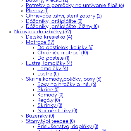
Batohy, vrecká
(2)
Potreby a pomôcky na umývanie fliaš
(6)
Plienky
(1)
Ohrievace lahvi, sterilizatory
(2)
Dáždniky, pršiplášte
(0)
Dáždniky, pršiplášte, čižmy
(0)
Nábytok do izbičky
(52)
Detská kresielka
(4)
Matrace
(17)
Do postielok, kolísky
(6)
Chrániče matrací
(10)
Do postele
(1)
Lustre, lampičky
(4)
Lampičky
(4)
Lustre
(0)
Skrine,komody,poličky, boxy
(6)
Boxy na hračky a iné.
(6)
Skrine
(0)
Komody
(0)
Regály
(0)
Skrinky
(0)
Nočné stolíky
(0)
Bazeniky
(0)
Stany,týpí,teepee
(0)
Prislušenstvo, doplňky
(0)