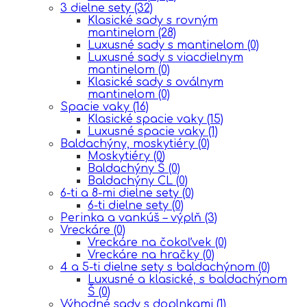
3 dielne sety
(32)
Klasické sady s rovným
mantinelom
(28)
Luxusné sady s mantinelom
(0)
Luxusné sady s viacdielnym
mantinelom
(0)
Klasické sady s oválnym
mantinelom
(0)
Spacie vaky
(16)
Klasické spacie vaky
(15)
Luxusné spacie vaky
(1)
Baldachýny, moskytiéry
(0)
Moskytiéry
(0)
Baldachýny Š
(0)
Baldachýny CL
(0)
6-ti a 8-mi dielne sety
(0)
6-ti dielne sety
(0)
Perinka a vankúš – výplň
(3)
Vreckáre
(0)
Vreckáre na čokoľvek
(0)
Vreckáre na hračky
(0)
4 a 5-ti dielne sety s baldachýnom
(0)
Luxusné a klasické, s baldachýnom
Š
(0)
Výhodné sady s doplnkami
(1)