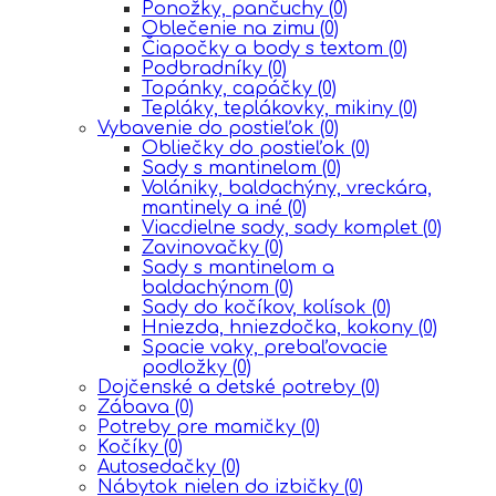
Ponožky, pančuchy
(0)
Oblečenie na zimu
(0)
Čiapočky a body s textom
(0)
Podbradníky
(0)
Topánky, capáčky
(0)
Tepláky, teplákovky, mikiny
(0)
Vybavenie do postieľok
(0)
Obliečky do postieľok
(0)
Sady s mantinelom
(0)
Volániky, baldachýny, vreckára,
mantinely a iné
(0)
Viacdielne sady, sady komplet
(0)
Zavinovačky
(0)
Sady s mantinelom a
baldachýnom
(0)
Sady do kočíkov, kolísok
(0)
Hniezda, hniezdočka, kokony
(0)
Spacie vaky, prebaľovacie
podložky
(0)
Dojčenské a detské potreby
(0)
Zábava
(0)
Potreby pre mamičky
(0)
Kočíky
(0)
Autosedačky
(0)
Nábytok nielen do izbičky
(0)