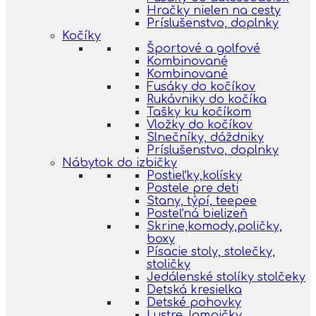
Hračky nielen na cesty
Príslušenstvo, doplnky
Kočíky
Športové a golfové
Kombinované
Kombinované
Fusáky do kočíkov
Rukávniky do kočíka
Tašky ku kočíkom
Vložky do kočíkov
Slnečníky, dáždniky
Príslušenstvo, doplnky
Nábytok do izbičky
Postieľky,kolísky
Postele pre deti
Stany, týpí, teepee
Posteľná bielizeň
Skrine,komody,poličky,
boxy
Písacie stoly, stolečky,
stoličky
Jedálenské stolíky stolčeky
Detská kresielka
Detské pohovky
Lustre, lampičky