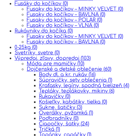
Fusáky do kočíkov
(0)
Fusaky do kočíkov – MINKY, VELVET
(0)
Fusaky do kočíkov – BAVLNA
(0)
Fusaky do kočíkov – POLAR
(0)
Fusaky do kočíkov – VLNA
(0)
Rukávniky do kočíka
(0)
Fusaky do kočíkov – MINKY, VELVET
(0)
Fusaky do kočíkov – BAVLNA
(0)
0-25kg
(0)
Svetríky, svetre
(0)
Výpredaj, zľavy, dopredaj
(103)
Móda pre mamičky
(10)
Dojčenské a detské oblečenie
(60)
Body dl. a kr. rukáv
(16)
Súpravičky, sety oblečenia
(1)
Kraťasky, legíny, spodná bielizeň
(4)
Tepláky, teplákovky, mikiny
(6)
Rukavičky
(0)
Košieľky, kabátiky, tielka
(0)
Sukne, šatičky
(3)
Overálky, pyžamká
(1)
Podbradníky
(0)
Čiapočky, šatky
(24)
Tričká
(1)
Topánky, capáčky
(1)