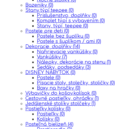
Bazeniky
(0)
Stany,týpí,teepee
(0)
Prislušenstvo, doplňky
(0)
Komplet týpí s vybavením
(0)
Stany, týpí, teepee
(0)
Postele pre deti
(0)
Postele bez šuplíku
(0)
Postele s šuplíkom / ami
(0)
Dekoracje, doplňky
(14)
Nahrievacie vankúšiky
(0)
Vankúšiky
(7)
Nálepky, dekorácie na stenu
(1)
Sedáky, podsedáky
(3)
DISNEY NÁBYTOK
(0)
Postele
(0)
Písacie stoly, stolečky, stoličky
(0)
Boxy na hračky
(0)
Výbavičky do košov,kolísok
(0)
Cestovné postieľky, ohrádky
(1)
Jedálenské stolíky stolčeky
(1)
Postieľky,kolísky
(0)
Postieľky
(0)
Kolísky
(0)
Posteľná bielizeň
(4)