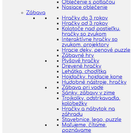
Oblečenie s potlačou
Nosiace oblečenie
Zábava
Hračky do 3 rokov
Hračky od 3 rokov
Kolotoče nad postieľku,
hračky so zvukom
Interaktívne hračky so
zvukom, projektory
Hracie deky, penové puzzle
Zábavné hry
Plyšové hračky
Drevené hračky
Lehátka, chodítka
Hojdačky, hojdacie kone
Hudobné nástroje, hračky
Zábava pri vode
Sánky, zábavy v zime
Trojkolky, odstrkavadla,
kolobežky
Hračky a nábytok na
záhradu
Stavebnice, lego, puzzle
Maľujeme, čítame,
poznávame