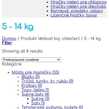
Hračky nielen pre chlapcov
Hračky nielen pre dievčatá
Karneval, prevleky, oslavy
Licenčné hračky, tovar
5 - 14 kg
Domov
/
Produkt Velikost koj. oblečení
/
5 - 14 kg
Filter
Showing all 8 results
Kategórie
Móda pre mamičky
(35)
Blúzky
(0)
Tričká, tuniky, kr. rukáv
(0)
Kraťasy
(0)
Topy, tielka
(1)
Sukne,šaty
(4)
Sukne
(3)
Šaty
(1)
Tehotenské pyžama, košeľe
(0)