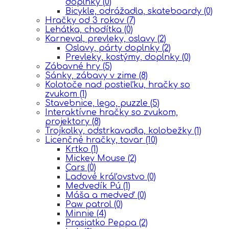
doplnky
(0)
Bicykle, odrážadla, skateboardy
(0)
Hračky od 3 rokov
(7)
Lehátka, chodítka
(0)
Karneval, prevleky, oslavy
(2)
Oslavy, párty doplnky
(2)
Prevleky, kostýmy, doplnky
(0)
Zábavné hry
(5)
Sánky, zábavy v zime
(8)
Kolotoče nad postieľku, hračky so
zvukom
(1)
Stavebnice, lego, puzzle
(5)
Interaktívne hračky so zvukom,
projektory
(8)
Trojkolky, odstrkavadla, kolobežky
(1)
Licenčné hračky, tovar
(10)
Krtko
(1)
Mickey Mouse
(2)
Cars
(0)
Ĺadové kráľovstvo
(0)
Medvedík Pú
(1)
Máša a medveď
(0)
Paw patrol
(0)
Minnie
(4)
Prasiatko Peppa
(2)