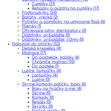
Cumlíky
(31)
Retiazky a púzdra na cumlíky
(17)
Podbradníky
(24)
Batohy, vrecká
(2)
Potreby a pomôcky na umývanie fliaš
(6)
Plienky
(1)
Ohrievace lahvi, sterilizatory
(2)
Dáždniky, pršiplášte
(0)
Dáždniky, pršiplášte, čižmy
(0)
Nábytok do izbičky
(52)
Detská kresielka
(4)
Matrace
(17)
Do postielok, kolísky
(6)
Chrániče matrací
(10)
Do postele
(1)
Lustre, lampičky
(4)
Lampičky
(4)
Lustre
(0)
Skrine,komody,poličky, boxy
(6)
Boxy na hračky a iné.
(6)
Skrine
(0)
Komody
(0)
Regály
(0)
Skrinky
(0)
Nočné stolíky
(0)