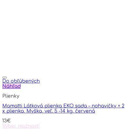
the
product
page
Do obľúbených
Náhľad
Plienky
Mamatti Látková plienka EKO sada – nohavičky + 2
x plienka, Myška, veľ. 5 -14 kg, červená
13
€
Výber možností