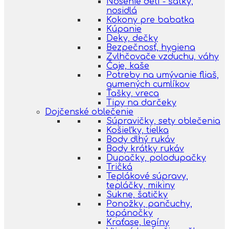
Nosenie detí - šatky,
nosidlá
Kokony pre babatka
Kúpanie
Deky, dečky
Bezpečnosť, hygiena
Zvlhčovače vzduchu, váhy
Čaje, kaše
Potreby na umývanie fliaš,
gumených cumlíkov
Tašky, vreca
Tipy na darčeky
Dojčenské oblečenie
Súpravičky, sety oblečenia
Košieľky, tielka
Body dlhý rukáv
Body krátky rukáv
Dupačky, polodupačky
Tričká
Teplákové súpravy,
tepláčky, mikiny
Sukne, šatičky
Ponožky, pančuchy,
topánočky
Kraťase, legíny