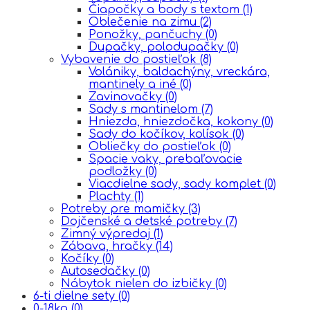
Čiapočky a body s textom
(1)
Oblečenie na zimu
(2)
Ponožky, pančuchy
(0)
Dupačky, polodupačky
(0)
Vybavenie do postieľok
(8)
Volániky, baldachýny, vreckára,
mantinely a iné
(0)
Zavinovačky
(0)
Sady s mantinelom
(7)
Hniezda, hniezdočka, kokony
(0)
Sady do kočíkov, kolísok
(0)
Obliečky do postieľok
(0)
Spacie vaky, prebaľovacie
podložky
(0)
Viacdielne sady, sady komplet
(0)
Plachty
(1)
Potreby pre mamičky
(3)
Dojčenské a detské potreby
(7)
Zimný výpredaj
(1)
Zábava, hračky
(14)
Kočíky
(0)
Autosedačky
(0)
Nábytok nielen do izbičky
(0)
6-ti dielne sety
(0)
0-18kg
(0)