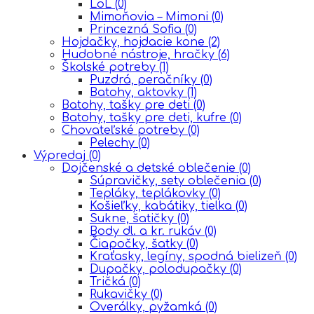
LoL
(0)
Mimoňovia – Mimoni
(0)
Princezná Sofia
(0)
Hojdačky, hojdacie kone
(2)
Hudobné nástroje, hračky
(6)
Školské potreby
(1)
Puzdrá, peračníky
(0)
Batohy, aktovky
(1)
Batohy, tašky pre deti
(0)
Batohy, tašky pre deti, kufre
(0)
Chovateľské potreby
(0)
Pelechy
(0)
Výpredaj
(0)
Dojčenské a detské oblečenie
(0)
Súpravičky, sety oblečenia
(0)
Tepláky, teplákovky
(0)
Košieľky, kabátiky, tielka
(0)
Sukne, šatičky
(0)
Body dl. a kr. rukáv
(0)
Čiapočky, šatky
(0)
Kraťasky, legíny, spodná bielizeň
(0)
Dupačky, polodupačky
(0)
Tričká
(0)
Rukavičky
(0)
Overálky, pyžamká
(0)