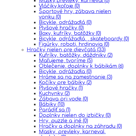
Masky,prevleky, karneval
(0)
Vláčiky,koľaje
(0)
Športové hry, zábava nielen
vonku
(0)
Bicykle, odrážadlá
(0)
Plyšové hračky
(0)
Boxy, kufríky, batôžky
(0)
Bicykle, odrážadlá, , skateboardy
(0)
Figúrky, roboti, hrdinovia
(0)
Hračky nielen pre dievčatá
(33)
Kufríky, batôžky, dáždniky
(2)
Maľujeme, tvoríme
(5)
Oblečenie, doplnky k bábikám
(6)
Bicykle, odrážadla
(0)
Hráme sa na zamestnanie
(3)
Kočíky pre bábiky
(2)
Plyšové hračky
(1)
Kuchynky
(2)
Zábava pri vode
(0)
Bábiky
(10)
Parádiť sa
(1)
Doplnky nielen do izbičky
(0)
Hry, puzzle a iné
(0)
Hračky a doplnky na záhradu
(0)
Masky, prevleky, karneval,