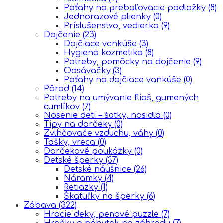
Poťahy na prebaľovacie podložky
(8)
Jednorazové plienky
(0)
Príslušenstvo, vedierka
(9)
Dojčenie
(23)
Dojčiace vankúše
(3)
Hygiena kozmetika
(8)
Potreby, pomôcky na dojčenie
(9)
Odsávačky
(3)
Poťahy na dojčiace vankúše
(0)
Pôrod
(14)
Potreby na umývanie fliaš, gumených
cumlíkov
(7)
Nosenie detí – šatky, nosidlá
(0)
Tipy na darčeky
(0)
Zvlhčovače vzduchu, váhy
(0)
Tašky, vreca
(0)
Darčekové poukážky
(0)
Detské šperky
(37)
Detské náušnice
(26)
Náramky
(4)
Retiazky
(1)
Škatuľky na šperky
(6)
Zábava
(322)
Hracie deky, penové puzzle
(7)
Hračky a nábytok na záhradu
(7)