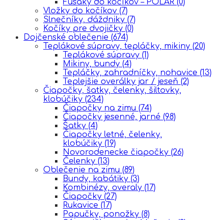
Fusaky do kočíkov – POLAR
(0)
Vložky do kočíkov
(7)
Slnečníky, dáždniky
(7)
Kočíky pre dvojičky
(0)
Dojčenské oblečenie
(674)
Teplákové súpravy, tepláčky, mikiny
(20)
Teplákové súpravy
(1)
Mikiny, bundy
(4)
Tepláčky, zahradníčky, nohavice
(13)
Teplejšie overálky jar / jeseň
(2)
Čiapočky, šatky, čelenky, šiltovky,
klobúčiky
(234)
Čiapočky na zimu
(74)
Čiapočky jesenné, jarné
(98)
Šatky
(4)
Čiapočky letné, čelenky,
klobúčiky
(19)
Novorodenecke čiapočky
(26)
Čelenky
(13)
Oblečenie na zimu
(89)
Bundy, kabátiky
(3)
Kombinézy, overaly
(17)
Čiapočky
(27)
Rukavice
(17)
Papučky, ponožky
(8)