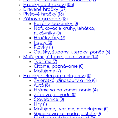
Hračky do 3 rokov
(105)
Drevené hračky
(57)
Plyšové hračky
(18)
Zábava pri vode
(15)
Bazény, bazéniky
(0)
Nafukovacie kruhy, lehátka,
rukávniky
(0)
Hračky, hry
(7)
Lopty
(0)
Plavky
(1)
Osušky, župany, uteráky, ponča
(6)
Maľujeme, čítame, poznávame
(14)
Tvoríme
(7)
Čítame, poznávame
(0)
Maľujeme
(7)
Hračky nielen pre chlapcov
(10)
Zvieratká, dinosaury a iné
(0)
Autá
(5)
Hráme sa na zamestnanie
(4)
Zábava pri vode
(0)
Stavebnice
(0)
Hry
(1)
Maľujeme, tvoríme, modelujeme
(0)
Vojačikovia, armáda, pištole
(0)