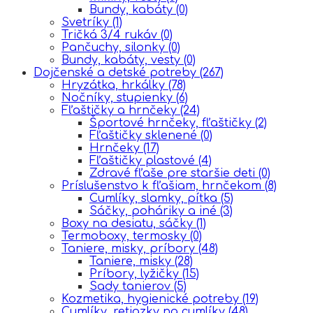
Bundy, kabáty
(0)
Svetríky
(1)
Tričká 3/4 rukáv
(0)
Pančuchy, silonky
(0)
Bundy, kabáty, vesty
(0)
Dojčenské a detské potreby
(267)
Hryzátka, hrkálky
(78)
Nočníky, stupienky
(6)
Fľaštičky a hrnčeky
(24)
Športové hrnčeky, fľaštičky
(2)
Fľaštičky sklenené
(0)
Hrnčeky
(17)
Fľaštičky plastové
(4)
Zdravé fľaše pre staršie deti
(0)
Príslušenstvo k fľašiam, hrnčekom
(8)
Cumlíky, slamky, pítka
(5)
Sáčky, poháriky a iné
(3)
Boxy na desiatu, sáčky
(1)
Termoboxy, termosky
(0)
Taniere, misky, príbory
(48)
Taniere, misky
(28)
Príbory, lyžičky
(15)
Sady tanierov
(5)
Kozmetika, hygienické potreby
(19)
Cumlíky, retiazky na cumlíky
(48)