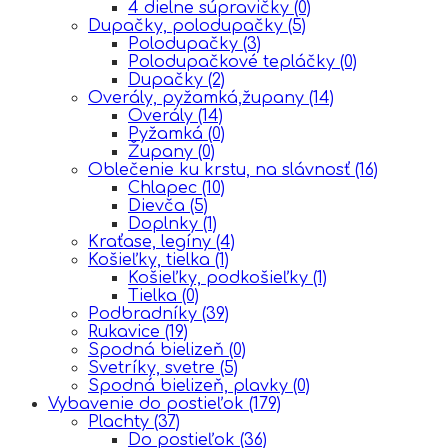
4 dielne súpravičky
(0)
Dupačky, polodupačky
(5)
Polodupačky
(3)
Polodupačkové tepláčky
(0)
Dupačky
(2)
Overály, pyžamká,župany
(14)
Overály
(14)
Pyžamká
(0)
Župany
(0)
Oblečenie ku krstu, na slávnosť
(16)
Chlapec
(10)
Dievča
(5)
Doplnky
(1)
Kraťase, legíny
(4)
Košieľky, tielka
(1)
Košieľky, podkošieľky
(1)
Tielka
(0)
Podbradníky
(39)
Rukavice
(19)
Spodná bielizeň
(0)
Svetríky, svetre
(5)
Spodná bielizeň, plavky
(0)
Vybavenie do postieľok
(179)
Plachty
(37)
Do postieľok
(36)