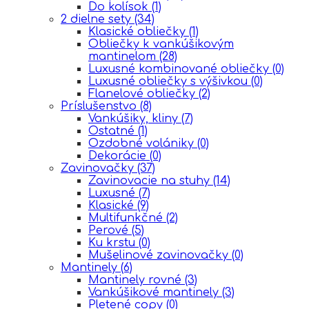
Do kolísok
(1)
2 dielne sety
(34)
Klasické obliečky
(1)
Obliečky k vankúšikovým
mantinelom
(28)
Luxusné kombinované obliečky
(0)
Luxusné obliečky s výšivkou
(0)
Flanelové obliečky
(2)
Príslušenstvo
(8)
Vankúšiky, kliny
(7)
Ostatné
(1)
Ozdobné volániky
(0)
Dekorácie
(0)
Zavinovačky
(37)
Zavinovacie na stuhy
(14)
Luxusné
(7)
Klasické
(9)
Multifunkčné
(2)
Perové
(5)
Ku krstu
(0)
Mušelinové zavinovačky
(0)
Mantinely
(6)
Mantinely rovné
(3)
Vankúšikové mantinely
(3)
Pletené copy
(0)