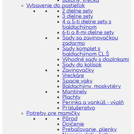
Batohy, vrecká
Vybavenie do postieľok
2 dielne sety
3 dielne sety
4 a 5-ti dielne sety s
baldachýnom
6-ti a 8-mi dielne sety
Sady sa zavinovačkou
zadarmo
Sady komplet s
baldachýnom CL,Š
Výhodné sady s doplnkami
Sady do kolísok
Zavinovačky
Vreckáre
Spacie vaky
Baldachýny, moskytiéry
Mantinely
Plachty
Perinka a vankúš - výplň
Príslušenstvo
Potreby pre mamičky
Pôrod
Dojčenie
Prebaľovanie, plienky