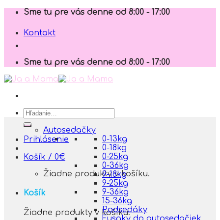
Skip
Sme tu pre vás denne od 8:00 - 17:00
to
content
Kontakt
Sme tu pre vás denne od 8:00 - 17:00
Hľadať:
Autosedačky
0-13kg
Prihlásenie
0-18kg
0-25kg
Košík /
0
€
0-36kg
Žiadne produkty v košíku.
9-18kg
9-25kg
9-36kg
Košík
15-36kg
Podsedáky
Žiadne produkty v košíku.
Fusaky do autosedačiek