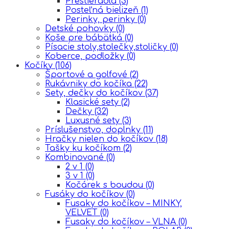
Prestieradla
(3)
Posteľná bielizeň
(1)
Perinky, perinky
(0)
Detské pohovky
(0)
Koše pre bábätká
(0)
Písacie stoly,stolečky,stoličky
(0)
Koberce, podložky
(0)
Kočíky
(106)
Športové a golfové
(2)
Rukávniky do kočíka
(22)
Sety, dečky do kočíkov
(37)
Klasické sety
(2)
Dečky
(32)
Luxusné sety
(3)
Príslušenstvo, doplnky
(11)
Hračky nielen do kočíkov
(18)
Tašky ku kočíkom
(2)
Kombinované
(0)
2 v 1
(0)
3 v 1
(0)
Kočárek s boudou
(0)
Fusáky do kočíkov
(0)
Fusaky do kočíkov – MINKY,
VELVET
(0)
Fusaky do kočíkov – VLNA
(0)