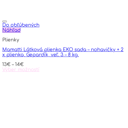
Do obľúbených
Náhľad
Plienky
Mamatti Látková plienka EKO sada – nohavičky + 2
x plienka, Gepardík, veľ. 3 – 8 kg,
13
€
–
14
€
Výber možností
This
product
has
multiple
variants.
The
options
may
be
chosen
on