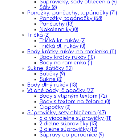
Súpravičky, sady oblečenia
(9)
Šály
(8)
Ponožky, pančuchy, topánočky
(71)
Ponožky, topánočky
(58)
Pančuchy
(13)
Nakolenniky
(0)
Tričká
(2)
Tričká kr. rukáv
(2)
Tričká dl. rukáv
(0)
Body krátky rukáv, na ramienka
(11)
Body krátky rukáv
(10)
Body na ramienka
(1)
Sukne, šatičky
(12)
Šatičky
(9)
Sukne
(3)
Body dlhý rukáv
(13)
Vtipné body, čiapočky
(72)
Body s vtipným textom
(72)
Body s textom na želanie
(0)
Čiapočky
(0)
Súpravičky, sety oblečenia
(47)
5 a viacdielne súpravičky
(11)
2 dielne súpravičky
(15)
3 dielne súpravičky
(12)
Súpravy do porodnice
(9)