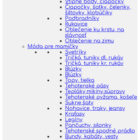
Vtipné body, čiapočky
Čiapočky, šatky, čelenky,
šiltovky, klobúčiky
Podbradníky
Rukavice
Oblečenie ku krstu, na
slávnosť
Oblečenie na zimu
Móda pre mamičky
Svetríky
Tričká, tuniky dl. rukáv
Tričká, tuniky kr. rukáv
Blúzky
Blúzky
Topy, tielka
Tehotenské pásy
Tepláky,mikiny,súpravy
Tehotenské pyžama, košeľe
Sukne,šaty
Nohavice, traky, jeansy
Kraťasy
Legíny
Pančuchy, silonky
Tehotenské spodné prádlo
Bundy, kabáty, vesty