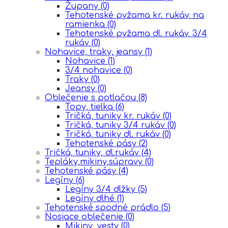
Župany
(0)
Tehotenské pyžama kr. rukáv, na
ramienka
(0)
Tehotenské pyžama dl. rukáv, 3/4
rukáv
(0)
Nohavice, traky, jeansy
(1)
Nohavice
(1)
3/4 nohavice
(0)
Traky
(0)
Jeansy
(0)
Oblečenie s potlačou
(8)
Topy, tielka
(6)
Tričká, tuniky kr. rukáv
(0)
Tričká, tuniky 3/4 rukáv
(0)
Tričká, tuniky dl. rukáv
(0)
Tehotenské pásy
(2)
Tričká, tuniky, dl.rukáv
(4)
Tepláky,mikiny,súpravy
(0)
Tehotenské pásy
(4)
Legíny
(6)
Legíny 3/4 dlžky
(5)
Legíny dlhé
(1)
Tehotenské spodné prádlo
(5)
Nosiace oblečenie
(0)
Mikiny, vesty
(0)