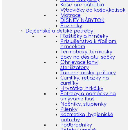
Koše pre bábätká
Výbavičky do košov,kolísok
Matrace
DISNEY NÁBYTOK
Bazeniky
Dojčenské a detské potreby
Fľaštičky a hrnčeky
Príslušenstvo k fľašiam,
hrnčekom
Termoboxy, termosky
Boxy na desiatu, sáčky
Ohrievace lahvi,
sterilizatory
Taniere, misky, príbory
Cumlíky, retiazky na
cumlíky
Hryzátka, hrkálky
Potreby a pomôcky na
umývanie fliaš
Nočníky, stupienky
Plienky
Kozmetika, hygienické
potreby
Podbradníky