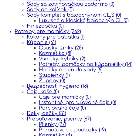
Sady sa zavinovačkou zadarmo
(0)
Sady do kolísok
(5)
Sady komplet s baldachýnom CL,Š
(0)
Luxusné a klasické,baldachýn CL
(0)
Hniezdočka
(0)
Potreby pre mamičky
(262)
Kokony pre babatka
(1)
Kúpanie
(61)
Osušky, žínky
(28)
Kozmetika
(8)
Vaničky, kýbliky
(2)
Potreby, pomôcky na kúpanieliky
(14)
Hračky nielen do vody
(8)
Stupienky
(1)
Župany
(0)
Bezpečnosť, hygiena
(18)
Čaje, kaše
(0)
Čaje pre mamičky
(0)
Instantné, granulované čaje
(0)
Porciované čaje
(0)
Deky, dečky
(31)
Prebaľovanie, plienky
(67)
Plienky
(27)
Prebaľovacie podložky
(19)
Kozmetika
(4)