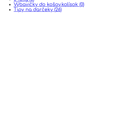
Výbavičky do košov,kolísok
(0)
Tipy na darčeky
(26)