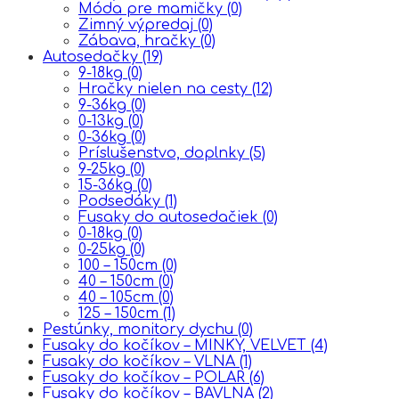
Móda pre mamičky
(0)
Zimný výpredaj
(0)
Zábava, hračky
(0)
Autosedačky
(19)
9-18kg
(0)
Hračky nielen na cesty
(12)
9-36kg
(0)
0-13kg
(0)
0-36kg
(0)
Príslušenstvo, doplnky
(5)
9-25kg
(0)
15-36kg
(0)
Podsedáky
(1)
Fusaky do autosedačiek
(0)
0-18kg
(0)
0-25kg
(0)
100 – 150cm
(0)
40 – 150cm
(0)
40 – 105cm
(0)
125 – 150cm
(1)
Pestúnky, monitory dychu
(0)
Fusaky do kočíkov – MINKY, VELVET
(4)
Fusaky do kočíkov – VLNA
(1)
Fusaky do kočíkov – POLAR
(6)
Fusaky do kočíkov – BAVLNA
(2)