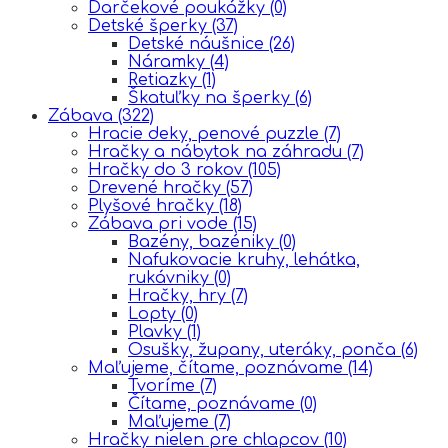
Darčekové poukážky
(0)
Detské šperky
(37)
Detské náušnice
(26)
Náramky
(4)
Retiazky
(1)
Škatuľky na šperky
(6)
Zábava
(322)
Hracie deky, penové puzzle
(7)
Hračky a nábytok na záhradu
(7)
Hračky do 3 rokov
(105)
Drevené hračky
(57)
Plyšové hračky
(18)
Zábava pri vode
(15)
Bazény, bazéniky
(0)
Nafukovacie kruhy, lehátka,
rukávniky
(0)
Hračky, hry
(7)
Lopty
(0)
Plavky
(1)
Osušky, župany, uteráky, ponča
(6)
Maľujeme, čítame, poznávame
(14)
Tvoríme
(7)
Čítame, poznávame
(0)
Maľujeme
(7)
Hračky nielen pre chlapcov
(10)