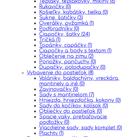
Tepláky, teplákovky, mikiny
(6)
Rukavičky
(0)
Košieľky, kabátiky, tielka
(0)
Sukne, šatičky
(3)
Overálky, pyžamká
(1)
Podbradníky
(0)
Čiapočky, šatky
(24)
Tričká
(1)
Topánky, capáčky
(1)
Čiapočky a body s textom
(1)
Oblečenie na zimu
(2)
Ponožky, pančuchy
(0)
Dupačky, polodupačky
(0)
Vybavenie do postieľok
(8)
Volániky, baldachýny, vreckára,
mantinely a iné
(0)
Zavinovačky
(0)
Sady s mantinelom
(7)
Hniezda, hniezdočka, kokony
(0)
Sady do kočíkov, kolísok
(0)
Obliečky do postieľok
(0)
Spacie vaky, prebaľovacie
podložky
(0)
Viacdielne sady, sady komplet
(0)
Plachty
(1)