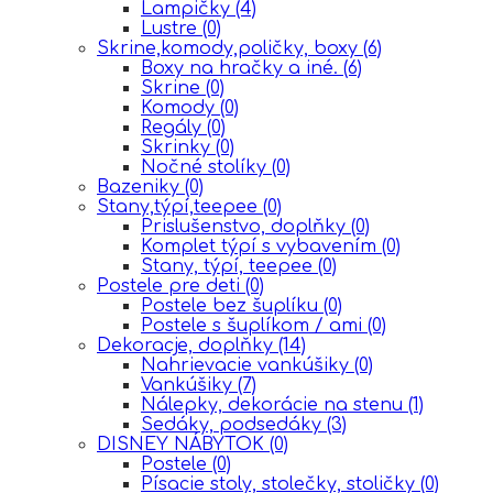
Lampičky
(4)
Lustre
(0)
Skrine,komody,poličky, boxy
(6)
Boxy na hračky a iné.
(6)
Skrine
(0)
Komody
(0)
Regály
(0)
Skrinky
(0)
Nočné stolíky
(0)
Bazeniky
(0)
Stany,týpí,teepee
(0)
Prislušenstvo, doplňky
(0)
Komplet týpí s vybavením
(0)
Stany, týpí, teepee
(0)
Postele pre deti
(0)
Postele bez šuplíku
(0)
Postele s šuplíkom / ami
(0)
Dekoracje, doplňky
(14)
Nahrievacie vankúšiky
(0)
Vankúšiky
(7)
Nálepky, dekorácie na stenu
(1)
Sedáky, podsedáky
(3)
DISNEY NÁBYTOK
(0)
Postele
(0)
Písacie stoly, stolečky, stoličky
(0)