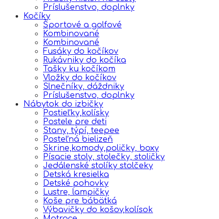
Príslušenstvo, doplnky
Kočíky
Športové a golfové
Kombinované
Kombinované
Fusáky do kočíkov
Rukávniky do kočíka
Tašky ku kočíkom
Vložky do kočíkov
Slnečníky, dáždniky
Príslušenstvo, doplnky
Nábytok do izbičky
Postieľky,kolísky
Postele pre deti
Stany, týpí, teepee
Posteľná bielizeň
Skrine,komody,poličky, boxy
Písacie stoly, stolečky, stoličky
Jedálenské stolíky stolčeky
Detská kresielka
Detské pohovky
Lustre, lampičky
Koše pre bábätká
Výbavičky do košov,kolísok
Matrace