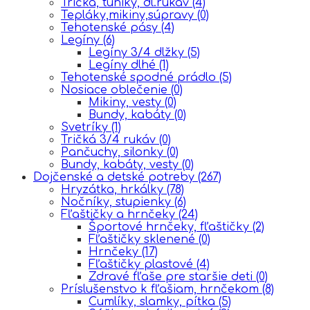
Tričká, tuniky, dl.rukáv
(4)
Tepláky,mikiny,súpravy
(0)
Tehotenské pásy
(4)
Legíny
(6)
Legíny 3/4 dlžky
(5)
Legíny dlhé
(1)
Tehotenské spodné prádlo
(5)
Nosiace oblečenie
(0)
Mikiny, vesty
(0)
Bundy, kabáty
(0)
Svetríky
(1)
Tričká 3/4 rukáv
(0)
Pančuchy, silonky
(0)
Bundy, kabáty, vesty
(0)
Dojčenské a detské potreby
(267)
Hryzátka, hrkálky
(78)
Nočníky, stupienky
(6)
Fľaštičky a hrnčeky
(24)
Športové hrnčeky, fľaštičky
(2)
Fľaštičky sklenené
(0)
Hrnčeky
(17)
Fľaštičky plastové
(4)
Zdravé fľaše pre staršie deti
(0)
Príslušenstvo k fľašiam, hrnčekom
(8)
Cumlíky, slamky, pítka
(5)