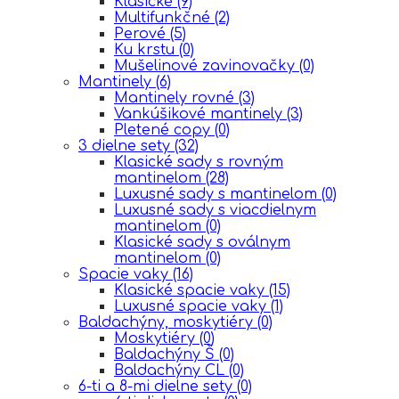
Klasické
(9)
Multifunkčné
(2)
Perové
(5)
Ku krstu
(0)
Mušelinové zavinovačky
(0)
Mantinely
(6)
Mantinely rovné
(3)
Vankúšikové mantinely
(3)
Pletené copy
(0)
3 dielne sety
(32)
Klasické sady s rovným
mantinelom
(28)
Luxusné sady s mantinelom
(0)
Luxusné sady s viacdielnym
mantinelom
(0)
Klasické sady s oválnym
mantinelom
(0)
Spacie vaky
(16)
Klasické spacie vaky
(15)
Luxusné spacie vaky
(1)
Baldachýny, moskytiéry
(0)
Moskytiéry
(0)
Baldachýny Š
(0)
Baldachýny CL
(0)
6-ti a 8-mi dielne sety
(0)