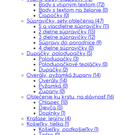
Body s vtipným textom
(72)
Body s textom na želanie
(0)
Čiapočky
(0)
Súpravičky, sety oblečenia
(47)
5 a viacdielne súpravičky
(11)
2 dielne súpravičky
(15)
3 dielne súpravičky
(12)
Súpravy do porodnice
(9)
4 dielne súpravičky
(0)
Dupačky, polodupačky
(5)
Polodupačky
(3)
Polodupačkové tepláčky
(0)
Dupačky
(2)
Overály, pyžamká,župany
(14)
Overály
(14)
Pyžamká
(0)
Župany
(0)
Oblečenie ku krstu, na slávnosť
(16)
Chlapec
(10)
Dievča
(5)
Doplnky
(1)
Kraťase, legíny
(4)
Košieľky, tielka
(1)
Košieľky, podkošieľky
(1)
Tielka
(0)