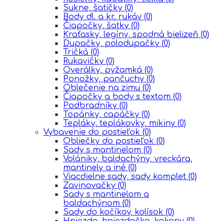
Sukne, šatičky
(0)
Body dl. a kr. rukáv
(0)
Čiapočky, šatky
(0)
Kraťasky, legíny, spodná bielizeň
(0)
Dupačky, polodupačky
(0)
Tričká
(0)
Rukavičky
(0)
Overálky, pyžamká
(0)
Ponožky, pančuchy
(0)
Oblečenie na zimu
(0)
Čiapočky a body s textom
(0)
Podbradníky
(0)
Topánky, capáčky
(0)
Tepláky, teplákovky, mikiny
(0)
Vybavenie do postieľok
(0)
Obliečky do postieľok
(0)
Sady s mantinelom
(0)
Volániky, baldachýny, vreckára,
mantinely a iné
(0)
Viacdielne sady, sady komplet
(0)
Zavinovačky
(0)
Sady s mantinelom a
baldachýnom
(0)
Sady do kočíkov, kolísok
(0)
Hniezda, hniezdočka, kokony
(0)