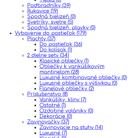
Podbradníky
(39)
Rukavice
(19)
Spodná bielizeň
(0)
Svetríky, svetre
(5)
Spodná bielizeň, plavky
(0)
Vybavenie do postieľok
(179)
Plachty
(37)
Do postieľok
(36)
Do kolísok
(1)
2 dielne sety
(34)
Klasické obliečky
(1)
Obliečky k vankúšikovým
mantinelom
(28)
Luxusné kombinované obliečky
(0)
Luxusné obliečky s výšivkou
(0)
Flanelové obliečky
(2)
Príslušenstvo
(8)
Vankúšiky, kliny
(7)
Ostatné
(1)
Ozdobné volániky
(0)
Dekorácie
(0)
Zavinovačky
(37)
Zavinovacie na stuhy
(14)
Luxusné
(7)