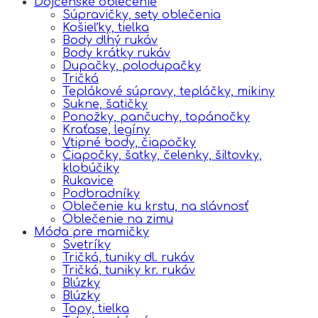
Dojčenské oblečenie
Súpravičky, sety oblečenia
Košieľky, tielka
Body dlhý rukáv
Body krátky rukáv
Dupačky, polodupačky
Tričká
Teplákové súpravy, tepláčky, mikiny
Sukne, šatičky
Ponožky, pančuchy, topánočky
Kraťase, legíny
Vtipné body, čiapočky
Čiapočky, šatky, čelenky, šiltovky,
klobúčiky
Rukavice
Podbradníky
Oblečenie ku krstu, na slávnosť
Oblečenie na zimu
Móda pre mamičky
Svetríky
Tričká, tuniky dl. rukáv
Tričká, tuniky kr. rukáv
Blúzky
Blúzky
Topy, tielka