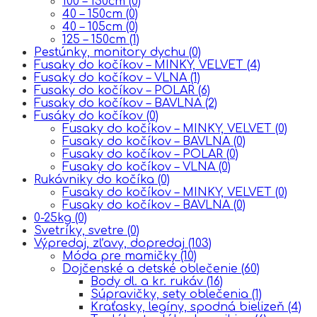
100 – 150cm
(0)
40 – 150cm
(0)
40 – 105cm
(0)
125 – 150cm
(1)
Pestúnky, monitory dychu
(0)
Fusaky do kočíkov – MINKY, VELVET
(4)
Fusaky do kočíkov – VLNA
(1)
Fusaky do kočíkov – POLAR
(6)
Fusaky do kočíkov – BAVLNA
(2)
Fusáky do kočíkov
(0)
Fusaky do kočíkov – MINKY, VELVET
(0)
Fusaky do kočíkov – BAVLNA
(0)
Fusaky do kočíkov – POLAR
(0)
Fusaky do kočíkov – VLNA
(0)
Rukávniky do kočíka
(0)
Fusaky do kočíkov – MINKY, VELVET
(0)
Fusaky do kočíkov – BAVLNA
(0)
0-25kg
(0)
Svetríky, svetre
(0)
Výpredaj, zľavy, dopredaj
(103)
Móda pre mamičky
(10)
Dojčenské a detské oblečenie
(60)
Body dl. a kr. rukáv
(16)
Súpravičky, sety oblečenia
(1)
Kraťasky, legíny, spodná bielizeň
(4)