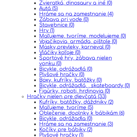
Zvieratká, dinosaury a iné
(0)
Autá
(5)
Hráme sa na zamestnanie
(4)
Zábava pri vode
(0)
Stavebnice
(0)
Hry
(1)
Maľujeme, tvoríme, modelujeme
(0)
Vojačikovia, armáda, pištole
(0)
Masky,prevleky, karneval
(0)
Vláčiky,koľaje
(0)
Športové hry, zábava nielen
vonku
(0)
Bicykle, odrážadlá
(0)
Plyšové hračky
(0)
Boxy, kufríky, batôžky
(0)
Bicykle, odrážadlá, , skateboardy
(0)
Figúrky, roboti, hrdinovia
(0)
Hračky nielen pre dievčatá
(33)
Kufríky, batôžky, dáždniky
(2)
Maľujeme, tvoríme
(5)
Oblečenie, doplnky k bábikám
(6)
Bicykle, odrážadla
(0)
Hráme sa na zamestnanie
(3)
Kočíky pre bábiky
(2)
Plyšové hračky
(1)