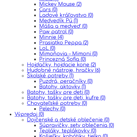
Mickey Mouse
(2)
Cars
(0)
Ĺadové kráľovstvo
(0)
Medvedík Pú
(1)
Máša a medveď
(0)
Paw patrol
(0)
Minnie
(4)
Prasiatko Peppa
(2)
LoL
(0)
Mimoňovia – Mimoni
(0)
Princezná Sofia
(0)
Hojdačky, hojdacie kone
(2)
Hudobné nástroje, hračky
(6)
Školské potreby
(1)
Puzdrá, peračníky
(0)
Batohy, aktovky
(1)
Batohy, tašky pre deti
(0)
Batohy, tašky pre deti, kufre
(0)
Chovateľské potreby
(0)
Pelechy
(0)
Výpredaj
(0)
Dojčenské a detské oblečenie
(0)
Súpravičky, sety oblečenia
(0)
Tepláky, teplákovky
(0)
Košieľky, kabátiky, tielka
(0)