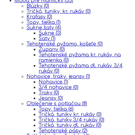
Móda pre mamičky
(35)
Blúzky
(0)
Tričká, tuniky, kr. rukáv
(0)
Kraťasy
(0)
Topy, tielka
(1)
Sukne,šaty
(4)
Sukne
(3)
Šaty
(1)
Tehotenské pyžama, košeľe
(0)
Župany
(0)
Tehotenské pyžama kr. rukáv, na
ramienka
(0)
Tehotenské pyžama dl. rukáv, 3/4
rukáv
(0)
Nohavice, traky, jeansy
(1)
Nohavice
(1)
3/4 nohavice
(0)
Traky
(0)
Jeansy
(0)
Oblečenie s potlačou
(8)
Topy, tielka
(6)
Tričká, tuniky kr. rukáv
(0)
Tričká, tuniky 3/4 rukáv
(0)
Tričká, tuniky dl. rukáv
(0)
Tehotenské pásy
(2)