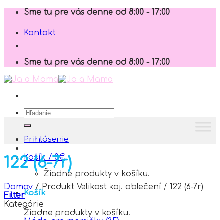
Skip
Sme tu pre vás denne od 8:00 - 17:00
to
content
Kontakt
Sme tu pre vás denne od 8:00 - 17:00
Hľadať:
Prihlásenie
Košík /
0
€
122 (6-7r)
Žiadne produkty v košíku.
Domov
/
Produkt Velikost koj. oblečení
/
122 (6-7r)
Košík
Filter
Kategórie
Žiadne produkty v košíku.