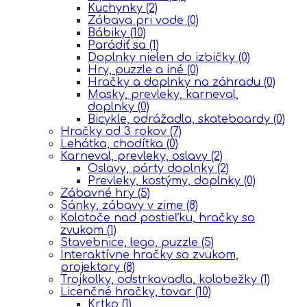
Kuchynky
(2)
Zábava pri vode
(0)
Bábiky
(10)
Parádiť sa
(1)
Doplnky nielen do izbičky
(0)
Hry, puzzle a iné
(0)
Hračky a doplnky na záhradu
(0)
Masky, prevleky, karneval,
doplnky
(0)
Bicykle, odrážadla, skateboardy
(0)
Hračky od 3 rokov
(7)
Lehátka, chodítka
(0)
Karneval, prevleky, oslavy
(2)
Oslavy, párty doplnky
(2)
Prevleky, kostýmy, doplnky
(0)
Zábavné hry
(5)
Sánky, zábavy v zime
(8)
Kolotoče nad postieľku, hračky so
zvukom
(1)
Stavebnice, lego, puzzle
(5)
Interaktívne hračky so zvukom,
projektory
(8)
Trojkolky, odstrkavadla, kolobežky
(1)
Licenčné hračky, tovar
(10)
Krtko
(1)