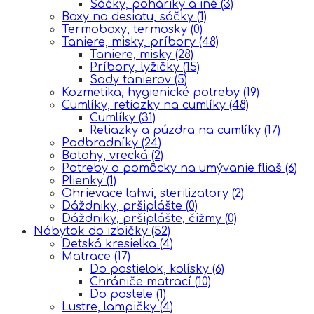
Sáčky, poháriky a iné
(3)
Boxy na desiatu, sáčky
(1)
Termoboxy, termosky
(0)
Taniere, misky, príbory
(48)
Taniere, misky
(28)
Príbory, lyžičky
(15)
Sady tanierov
(5)
Kozmetika, hygienické potreby
(19)
Cumlíky, retiazky na cumlíky
(48)
Cumlíky
(31)
Retiazky a púzdra na cumlíky
(17)
Podbradníky
(24)
Batohy, vrecká
(2)
Potreby a pomôcky na umývanie fliaš
(6)
Plienky
(1)
Ohrievace lahvi, sterilizatory
(2)
Dáždniky, pršiplášte
(0)
Dáždniky, pršiplášte, čižmy
(0)
Nábytok do izbičky
(52)
Detská kresielka
(4)
Matrace
(17)
Do postielok, kolísky
(6)
Chrániče matrací
(10)
Do postele
(1)
Lustre, lampičky
(4)