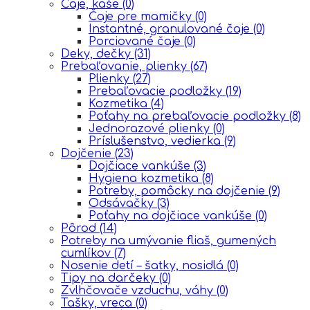
Čaje, kaše
(0)
Čaje pre mamičky
(0)
Instantné, granulované čaje
(0)
Porciované čaje
(0)
Deky, dečky
(31)
Prebaľovanie, plienky
(67)
Plienky
(27)
Prebaľovacie podložky
(19)
Kozmetika
(4)
Poťahy na prebaľovacie podložky
(8)
Jednorazové plienky
(0)
Príslušenstvo, vedierka
(9)
Dojčenie
(23)
Dojčiace vankúše
(3)
Hygiena kozmetika
(8)
Potreby, pomôcky na dojčenie
(9)
Odsávačky
(3)
Poťahy na dojčiace vankúše
(0)
Pôrod
(14)
Potreby na umývanie fliaš, gumených
cumlíkov
(7)
Nosenie detí – šatky, nosidlá
(0)
Tipy na darčeky
(0)
Zvlhčovače vzduchu, váhy
(0)
Tašky, vreca
(0)