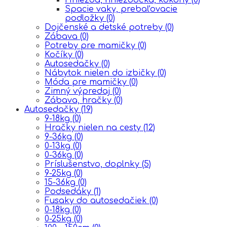
Spacie vaky, prebaľovacie
podložky
(0)
Dojčenské a detské potreby
(0)
Zábava
(0)
Potreby pre mamičky
(0)
Kočíky
(0)
Autosedačky
(0)
Nábytok nielen do izbičky
(0)
Móda pre mamičky
(0)
Zimný výpredaj
(0)
Zábava, hračky
(0)
Autosedačky
(19)
9-18kg
(0)
Hračky nielen na cesty
(12)
9-36kg
(0)
0-13kg
(0)
0-36kg
(0)
Príslušenstvo, doplnky
(5)
9-25kg
(0)
15-36kg
(0)
Podsedáky
(1)
Fusaky do autosedačiek
(0)
0-18kg
(0)
0-25kg
(0)