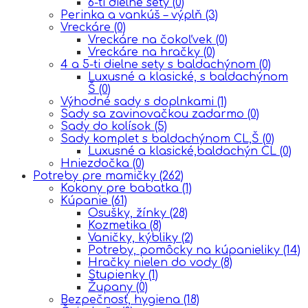
6-ti dielne sety
(0)
Perinka a vankúš – výplň
(3)
Vreckáre
(0)
Vreckáre na čokoľvek
(0)
Vreckáre na hračky
(0)
4 a 5-ti dielne sety s baldachýnom
(0)
Luxusné a klasické, s baldachýnom
Š
(0)
Výhodné sady s doplnkami
(1)
Sady sa zavinovačkou zadarmo
(0)
Sady do kolísok
(5)
Sady komplet s baldachýnom CL,Š
(0)
Luxusné a klasické,baldachýn CL
(0)
Hniezdočka
(0)
Potreby pre mamičky
(262)
Kokony pre babatka
(1)
Kúpanie
(61)
Osušky, žínky
(28)
Kozmetika
(8)
Vaničky, kýbliky
(2)
Potreby, pomôcky na kúpanieliky
(14)
Hračky nielen do vody
(8)
Stupienky
(1)
Župany
(0)
Bezpečnosť, hygiena
(18)