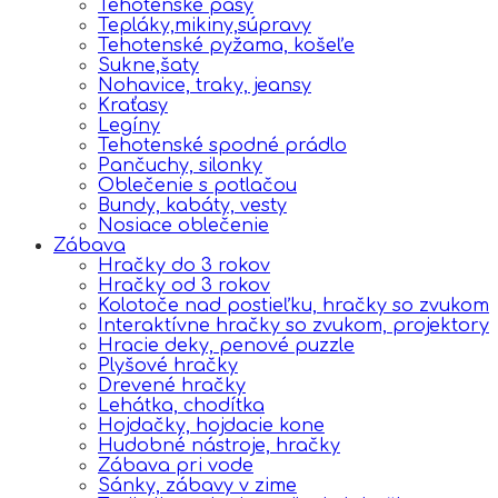
Tehotenské pásy
Tepláky,mikiny,súpravy
Tehotenské pyžama, košeľe
Sukne,šaty
Nohavice, traky, jeansy
Kraťasy
Legíny
Tehotenské spodné prádlo
Pančuchy, silonky
Oblečenie s potlačou
Bundy, kabáty, vesty
Nosiace oblečenie
Zábava
Hračky do 3 rokov
Hračky od 3 rokov
Kolotoče nad postieľku, hračky so zvukom
Interaktívne hračky so zvukom, projektory
Hracie deky, penové puzzle
Plyšové hračky
Drevené hračky
Lehátka, chodítka
Hojdačky, hojdacie kone
Hudobné nástroje, hračky
Zábava pri vode
Sánky, zábavy v zime