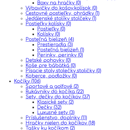
Boxy na hračky
(0)
Výbavičky do košov,kolísok
(0)
Cestovné postieľky, ohrádky
(1)
Jedálenské stolíky stolčeky
(1)
Postieľky,kolísky
(0)
Postieľky
(0)
Kolísky
(0)
Posteľná bielizeň
(4)
Prestieradla
(3)
Posteľná bielizeň
(1)
Perinky, perinky
(0)
Detské pohovky
(0)
Koše pre bábätká
(0)
Písacie stoly,stolečky,stoličky
(0)
Koberce, podložky
(0)
Kočíky
(106)
Športové a golfové
(2)
Rukávniky do kočíka
(22)
Sety, dečky do kočíkov
(37)
Klasické sety
(2)
Dečky
(32)
Luxusné sety
(3)
Príslušenstvo, doplnky
(11)
Hračky nielen do kočíkov
(18)
Tašky ku kočíkom
(2)