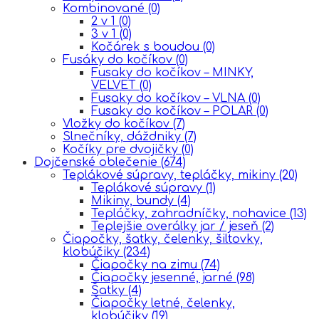
Kombinované
(0)
2 v 1
(0)
3 v 1
(0)
Kočárek s boudou
(0)
Fusáky do kočíkov
(0)
Fusaky do kočíkov – MINKY,
VELVET
(0)
Fusaky do kočíkov – VLNA
(0)
Fusaky do kočíkov – POLAR
(0)
Vložky do kočíkov
(7)
Slnečníky, dáždniky
(7)
Kočíky pre dvojičky
(0)
Dojčenské oblečenie
(674)
Teplákové súpravy, tepláčky, mikiny
(20)
Teplákové súpravy
(1)
Mikiny, bundy
(4)
Tepláčky, zahradníčky, nohavice
(13)
Teplejšie overálky jar / jeseň
(2)
Čiapočky, šatky, čelenky, šiltovky,
klobúčiky
(234)
Čiapočky na zimu
(74)
Čiapočky jesenné, jarné
(98)
Šatky
(4)
Čiapočky letné, čelenky,
klobúčiky
(19)