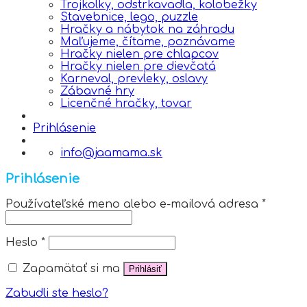
Trojkolky, odstrkavadla, kolobežky
Stavebnice, lego, puzzle
Hračky a nábytok na záhradu
Maľujeme, čítame, poznávame
Hračky nielen pre chlapcov
Hračky nielen pre dievčatá
Karneval, prevleky, oslavy
Zábavné hry
Licenčné hračky, tovar
Prihlásenie
info@jaamama.sk
Prihlásenie
Používateľské meno alebo e-mailová adresa
*
Heslo
*
Zapamätať si ma
Prihlásiť
Zabudli ste heslo?