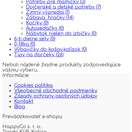
Potreby pre mamičky
(3)
Dojčenské a detské potreby
(7)
Zimný výpredaj
(1)
Zábava, hračky
(14)
Kočíky
(0)
Autosedačky
(0)
Nábytok nielen do izbičky
(0)
6-ti dielne sety
(0)
0-18kg
(0)
Výbavičky do košov,kolísok
(0)
Tipy na darčeky
(26)
Neboli nájdené žiadne produkty zodpovedajúce
vášmu výberu.
Informácie
Cookies politika
Všeobecné obchodné podmienky
Zásady ochrany osobných údajov
Kontakt
Blog
Prevádzkovateľ e-shopu
HappyCo s. r. o.
Trieda KVP,
Košice