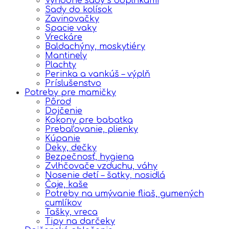
Výhodné sady s doplnkami
Sady do kolísok
Zavinovačky
Spacie vaky
Vreckáre
Baldachýny, moskytiéry
Mantinely
Plachty
Perinka a vankúš – výplň
Príslušenstvo
Potreby pre mamičky
Pôrod
Dojčenie
Kokony pre babatka
Prebaľovanie, plienky
Kúpanie
Deky, dečky
Bezpečnosť, hygiena
Zvlhčovače vzduchu, váhy
Nosenie detí – šatky, nosidlá
Čaje, kaše
Potreby na umývanie fliaš, gumených
cumlíkov
Tašky, vreca
Tipy na darčeky