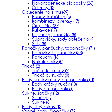
Novorodenecke čiapočky
(26)
Čelenky
(13)
Oblečenie na zimu
(89)
Bundy, kabátiky
(3)
Kombinézy, overaly
(17)
Čiapočky
(27)
Rukavice
(17)
Papučky, ponožky
(8)
Súpravičky, sady oblečenia
(9)
Šály
(8)
Ponožky, pančuchy, topánočky
(71)
Ponožky, topánočky
(58)
Pančuchy
(13)
Nakolenniky
(0)
Tričká
(2)
Tričká kr. rukáv
(2)
Tričká dl. rukáv
(0)
Body krátky rukáv, na ramienka
(11)
Body krátky rukáv
(10)
Body na ramienka
(1)
Sukne, šatičky
(12)
Šatičky
(9)
Sukne
(3)
Body dlhý rukáv
(13)
Vtipné body, čiapočky
(72)