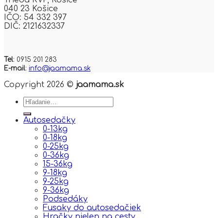
040 23 Košice
IČO: 54 332 397
DIČ: 2121632337
Tel
: 0915 201 283
E-mail
:
info@jaamama.sk
Copyright 2026 ©
jaamama.sk
Hľadať:
Autosedačky
0-13kg
0-18kg
0-25kg
0-36kg
15-36kg
9-18kg
9-25kg
9-36kg
Podsedáky
Fusaky do autosedačiek
Hračky nielen na cesty