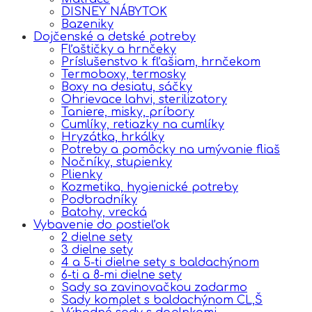
DISNEY NÁBYTOK
Bazeniky
Dojčenské a detské potreby
Fľaštičky a hrnčeky
Príslušenstvo k fľašiam, hrnčekom
Termoboxy, termosky
Boxy na desiatu, sáčky
Ohrievace lahvi, sterilizatory
Taniere, misky, príbory
Cumlíky, retiazky na cumlíky
Hryzátka, hrkálky
Potreby a pomôcky na umývanie fliaš
Nočníky, stupienky
Plienky
Kozmetika, hygienické potreby
Podbradníky
Batohy, vrecká
Vybavenie do postieľok
2 dielne sety
3 dielne sety
4 a 5-ti dielne sety s baldachýnom
6-ti a 8-mi dielne sety
Sady sa zavinovačkou zadarmo
Sady komplet s baldachýnom CL,Š