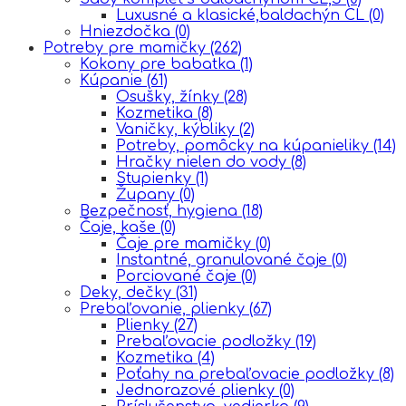
Luxusné a klasické,baldachýn CL
(0)
Hniezdočka
(0)
Potreby pre mamičky
(262)
Kokony pre babatka
(1)
Kúpanie
(61)
Osušky, žínky
(28)
Kozmetika
(8)
Vaničky, kýbliky
(2)
Potreby, pomôcky na kúpanieliky
(14)
Hračky nielen do vody
(8)
Stupienky
(1)
Župany
(0)
Bezpečnosť, hygiena
(18)
Čaje, kaše
(0)
Čaje pre mamičky
(0)
Instantné, granulované čaje
(0)
Porciované čaje
(0)
Deky, dečky
(31)
Prebaľovanie, plienky
(67)
Plienky
(27)
Prebaľovacie podložky
(19)
Kozmetika
(4)
Poťahy na prebaľovacie podložky
(8)
Jednorazové plienky
(0)