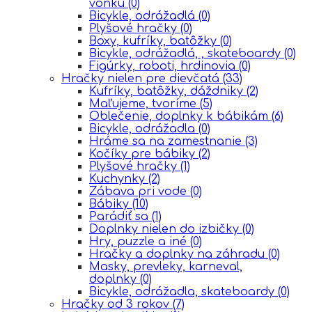
vonku
(0)
Bicykle, odrážadlá
(0)
Plyšové hračky
(0)
Boxy, kufríky, batôžky
(0)
Bicykle, odrážadlá, , skateboardy
(0)
Figúrky, roboti, hrdinovia
(0)
Hračky nielen pre dievčatá
(33)
Kufríky, batôžky, dáždniky
(2)
Maľujeme, tvoríme
(5)
Oblečenie, doplnky k bábikám
(6)
Bicykle, odrážadla
(0)
Hráme sa na zamestnanie
(3)
Kočíky pre bábiky
(2)
Plyšové hračky
(1)
Kuchynky
(2)
Zábava pri vode
(0)
Bábiky
(10)
Parádiť sa
(1)
Doplnky nielen do izbičky
(0)
Hry, puzzle a iné
(0)
Hračky a doplnky na záhradu
(0)
Masky, prevleky, karneval,
doplnky
(0)
Bicykle, odrážadla, skateboardy
(0)
Hračky od 3 rokov
(7)