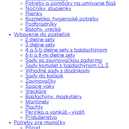
Potreby a pomôcky na umývanie fliaš
Nočníky, stupienky
Plienky
Kozmetika, hygienické potreby
Podbradníky
Batohy, vrecká
Vybavenie do postieľok
2 dielne sety
3 dielne sety
4 a 5-ti dielne sety s baldachýnom
6-ti a 8-mi dielne sety
Sady sa zavinovačkou zadarmo
Sady komplet s baldachýnom CL,Š
Výhodné sady s doplnkami
Sady do kolísok
Zavinovačky
Spacie vaky
Vreckáre
Baldachýny, moskytiéry
Mantinely
Plachty
Perinka a vankúš – výplň
Príslušenstvo
Potreby pre mamičky
Pôrod