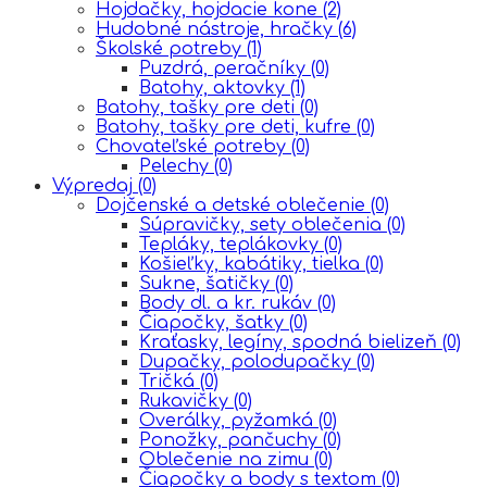
Hojdačky, hojdacie kone
(2)
Hudobné nástroje, hračky
(6)
Školské potreby
(1)
Puzdrá, peračníky
(0)
Batohy, aktovky
(1)
Batohy, tašky pre deti
(0)
Batohy, tašky pre deti, kufre
(0)
Chovateľské potreby
(0)
Pelechy
(0)
Výpredaj
(0)
Dojčenské a detské oblečenie
(0)
Súpravičky, sety oblečenia
(0)
Tepláky, teplákovky
(0)
Košieľky, kabátiky, tielka
(0)
Sukne, šatičky
(0)
Body dl. a kr. rukáv
(0)
Čiapočky, šatky
(0)
Kraťasky, legíny, spodná bielizeň
(0)
Dupačky, polodupačky
(0)
Tričká
(0)
Rukavičky
(0)
Overálky, pyžamká
(0)
Ponožky, pančuchy
(0)
Oblečenie na zimu
(0)
Čiapočky a body s textom
(0)