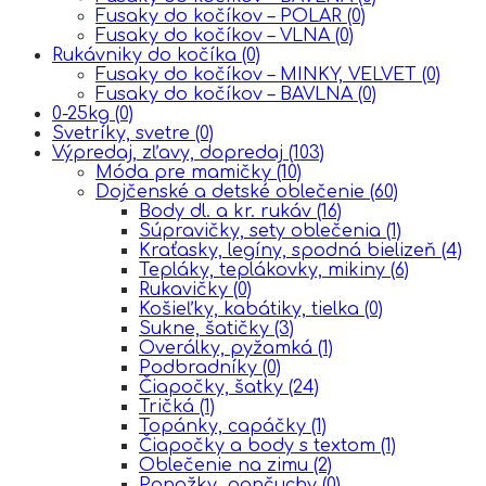
Fusaky do kočíkov – POLAR
(0)
Fusaky do kočíkov – VLNA
(0)
Rukávniky do kočíka
(0)
Fusaky do kočíkov – MINKY, VELVET
(0)
Fusaky do kočíkov – BAVLNA
(0)
0-25kg
(0)
Svetríky, svetre
(0)
Výpredaj, zľavy, dopredaj
(103)
Móda pre mamičky
(10)
Dojčenské a detské oblečenie
(60)
Body dl. a kr. rukáv
(16)
Súpravičky, sety oblečenia
(1)
Kraťasky, legíny, spodná bielizeň
(4)
Tepláky, teplákovky, mikiny
(6)
Rukavičky
(0)
Košieľky, kabátiky, tielka
(0)
Sukne, šatičky
(3)
Overálky, pyžamká
(1)
Podbradníky
(0)
Čiapočky, šatky
(24)
Tričká
(1)
Topánky, capáčky
(1)
Čiapočky a body s textom
(1)
Oblečenie na zimu
(2)
Ponožky, pančuchy
(0)