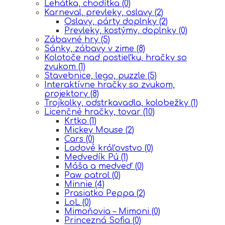
Lehátka, chodítka
(0)
Karneval, prevleky, oslavy
(2)
Oslavy, párty doplnky
(2)
Prevleky, kostýmy, doplnky
(0)
Zábavné hry
(5)
Sánky, zábavy v zime
(8)
Kolotoče nad postieľku, hračky so
zvukom
(1)
Stavebnice, lego, puzzle
(5)
Interaktívne hračky so zvukom,
projektory
(8)
Trojkolky, odstrkavadla, kolobežky
(1)
Licenčné hračky, tovar
(10)
Krtko
(1)
Mickey Mouse
(2)
Cars
(0)
Ĺadové kráľovstvo
(0)
Medvedík Pú
(1)
Máša a medveď
(0)
Paw patrol
(0)
Minnie
(4)
Prasiatko Peppa
(2)
LoL
(0)
Mimoňovia – Mimoni
(0)
Princezná Sofia
(0)