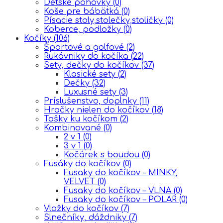
Detské pohovky
(0)
Koše pre bábätká
(0)
Písacie stoly,stolečky,stoličky
(0)
Koberce, podložky
(0)
Kočíky
(106)
Športové a golfové
(2)
Rukávniky do kočíka
(22)
Sety, dečky do kočíkov
(37)
Klasické sety
(2)
Dečky
(32)
Luxusné sety
(3)
Príslušenstvo, doplnky
(11)
Hračky nielen do kočíkov
(18)
Tašky ku kočíkom
(2)
Kombinované
(0)
2 v 1
(0)
3 v 1
(0)
Kočárek s boudou
(0)
Fusáky do kočíkov
(0)
Fusaky do kočíkov – MINKY,
VELVET
(0)
Fusaky do kočíkov – VLNA
(0)
Fusaky do kočíkov – POLAR
(0)
Vložky do kočíkov
(7)
Slnečníky, dáždniky
(7)