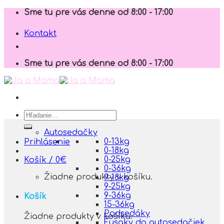
Skip
Sme tu pre vás denne od 8:00 - 17:00
to
content
Kontakt
Sme tu pre vás denne od 8:00 - 17:00
Hľadať:
Autosedačky
0-13kg
Prihlásenie
0-18kg
0-25kg
Košík /
0
€
0-36kg
Žiadne produkty v košíku.
9-18kg
9-25kg
9-36kg
Košík
15-36kg
Podsedáky
Žiadne produkty v košíku.
Fusaky do autosedačiek