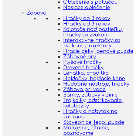
Oblečenie s potlačou
Nosiace oblečenie
Zábava
Hračky do 3 rokov
Hračky od 3 rokov
Kolotoče nad postieľku,
hračky so zvukom
Interaktívne hračky so
zvukom, projektory
Hracie deky, penové puzzle
Zábavné hry
Plyšové hračky
Drevené hračky
Lehátka, chodítka
Hojdačky, hojdacie kone
Hudobné nástroje, hračky
Zábava pri vode
Sánky, zábavy v zime
Trojkolky, odstrkavadla,
kolobežky
Hračky a nábytok na
záhradu
Stavebnice, lego, puzzle
Maľujeme, čítame,
poznávame