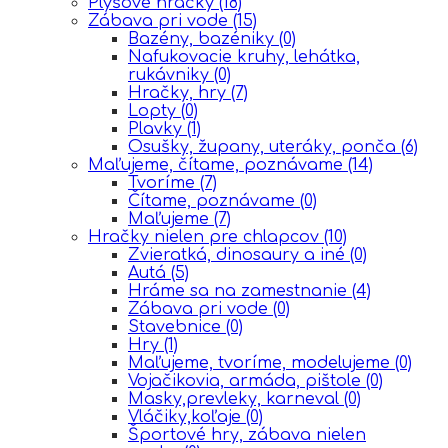
Plyšové hračky
(18)
Zábava pri vode
(15)
Bazény, bazéniky
(0)
Nafukovacie kruhy, lehátka,
rukávniky
(0)
Hračky, hry
(7)
Lopty
(0)
Plavky
(1)
Osušky, župany, uteráky, ponča
(6)
Maľujeme, čítame, poznávame
(14)
Tvoríme
(7)
Čítame, poznávame
(0)
Maľujeme
(7)
Hračky nielen pre chlapcov
(10)
Zvieratká, dinosaury a iné
(0)
Autá
(5)
Hráme sa na zamestnanie
(4)
Zábava pri vode
(0)
Stavebnice
(0)
Hry
(1)
Maľujeme, tvoríme, modelujeme
(0)
Vojačikovia, armáda, pištole
(0)
Masky,prevleky, karneval
(0)
Vláčiky,koľaje
(0)
Športové hry, zábava nielen