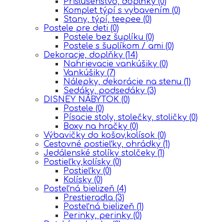
Prislušenstvo, doplňky
(0)
Komplet týpí s vybavením
(0)
Stany, týpí, teepee
(0)
Postele pre deti
(0)
Postele bez šuplíku
(0)
Postele s šuplíkom / ami
(0)
Dekoracje, doplňky
(14)
Nahrievacie vankúšiky
(0)
Vankúšiky
(7)
Nálepky, dekorácie na stenu
(1)
Sedáky, podsedáky
(3)
DISNEY NÁBYTOK
(0)
Postele
(0)
Písacie stoly, stolečky, stoličky
(0)
Boxy na hračky
(0)
Výbavičky do košov,kolísok
(0)
Cestovné postieľky, ohrádky
(1)
Jedálenské stolíky stolčeky
(1)
Postieľky,kolísky
(0)
Postieľky
(0)
Kolísky
(0)
Posteľná bielizeň
(4)
Prestieradla
(3)
Posteľná bielizeň
(1)
Perinky, perinky
(0)