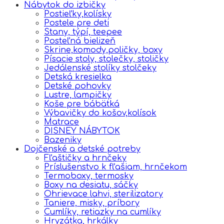
Nábytok do izbičky
Postieľky,kolísky
Postele pre deti
Stany, týpí, teepee
Posteľná bielizeň
Skrine,komody,poličky, boxy
Písacie stoly, stolečky, stoličky
Jedálenské stolíky stolčeky
Detská kresielka
Detské pohovky
Lustre, lampičky
Koše pre bábätká
Výbavičky do košov,kolísok
Matrace
DISNEY NÁBYTOK
Bazeniky
Dojčenské a detské potreby
Fľaštičky a hrnčeky
Príslušenstvo k fľašiam, hrnčekom
Termoboxy, termosky
Boxy na desiatu, sáčky
Ohrievace lahvi, sterilizatory
Taniere, misky, príbory
Cumlíky, retiazky na cumlíky
Hryzátka, hrkálky