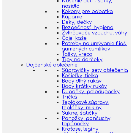
Nosenie detí - šatky,
nosidlá
Kokony pre babatka
Kúpanie
Deky, dečky
Bezpečnosť, hygiena
Zvlhčovače vzduchu, váhy
Čaje, kaše
Potreby na umývanie fliaš,
gumených cumlíkov
Tašky, vreca
Tipy na darčeky
Dojčenské oblečenie
Súpravičky, sety oblečenia
Košieľky, tielka
Body dlhý rukáv
Body krátky rukáv
Dupačky, polodupačky
Tričká
Teplákové súpravy,
tepláčky, mikiny
Sukne, šatičky
Ponožky, pančuchy,
topánočky
Kraťase, legíny