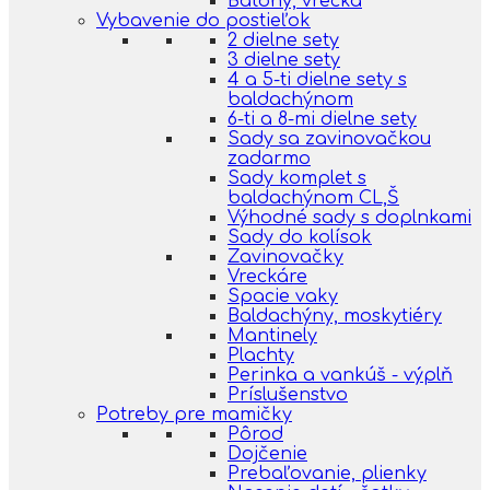
Batohy, vrecká
Vybavenie do postieľok
2 dielne sety
3 dielne sety
4 a 5-ti dielne sety s
baldachýnom
6-ti a 8-mi dielne sety
Sady sa zavinovačkou
zadarmo
Sady komplet s
baldachýnom CL,Š
Výhodné sady s doplnkami
Sady do kolísok
Zavinovačky
Vreckáre
Spacie vaky
Baldachýny, moskytiéry
Mantinely
Plachty
Perinka a vankúš - výplň
Príslušenstvo
Potreby pre mamičky
Pôrod
Dojčenie
Prebaľovanie, plienky