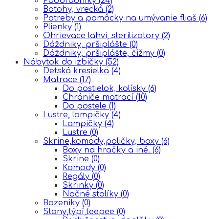
Podbradníky
(24)
Batohy, vrecká
(2)
Potreby a pomôcky na umývanie fliaš
(6)
Plienky
(1)
Ohrievace lahvi, sterilizatory
(2)
Dáždniky, pršiplášte
(0)
Dáždniky, pršiplášte, čižmy
(0)
Nábytok do izbičky
(52)
Detská kresielka
(4)
Matrace
(17)
Do postielok, kolísky
(6)
Chrániče matrací
(10)
Do postele
(1)
Lustre, lampičky
(4)
Lampičky
(4)
Lustre
(0)
Skrine,komody,poličky, boxy
(6)
Boxy na hračky a iné.
(6)
Skrine
(0)
Komody
(0)
Regály
(0)
Skrinky
(0)
Nočné stolíky
(0)
Bazeniky
(0)
Stany,týpí,teepee
(0)