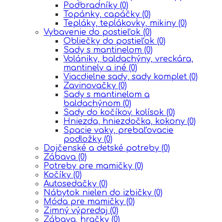
Podbradníky
(0)
Topánky, capáčky
(0)
Tepláky, teplákovky, mikiny
(0)
Vybavenie do postieľok
(0)
Obliečky do postieľok
(0)
Sady s mantinelom
(0)
Volániky, baldachýny, vreckára,
mantinely a iné
(0)
Viacdielne sady, sady komplet
(0)
Zavinovačky
(0)
Sady s mantinelom a
baldachýnom
(0)
Sady do kočíkov, kolísok
(0)
Hniezda, hniezdočka, kokony
(0)
Spacie vaky, prebaľovacie
podložky
(0)
Dojčenské a detské potreby
(0)
Zábava
(0)
Potreby pre mamičky
(0)
Kočíky
(0)
Autosedačky
(0)
Nábytok nielen do izbičky
(0)
Móda pre mamičky
(0)
Zimný výpredaj
(0)
Zábava, hračky
(0)