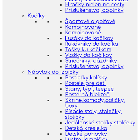
Hračky nielen na cesty
Príslušenstvo, doplnky
Kočíky
Športové a golfové
Kombinované
Kombinované
Fusáky do kočíkov
Rukávniky do kočíka
Tašky ku kočíkom
Vložky do kočíkov
Slnečníky, dáždniky
Príslušenstvo, doplnky
Nábytok do izbičky
Postieľky,kolísky
Postele pre deti
Stany, týpí, teepee
Posteľná bielizeň
Skrine,komody,poličky,
boxy
Písacie stoly, stolečky,
stoličky
Jedálenské stolíky stolčeky
Detská kresielka
Detské pohovky
Lustre, lampičky