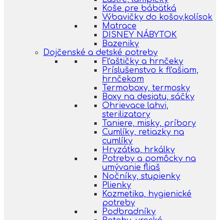
Koše pre bábätká
Výbavičky do košov,kolísok
Matrace
DISNEY NÁBYTOK
Bazeniky
Dojčenské a detské potreby
Fľaštičky a hrnčeky
Príslušenstvo k fľašiam,
hrnčekom
Termoboxy, termosky
Boxy na desiatu, sáčky
Ohrievace lahvi,
sterilizatory
Taniere, misky, príbory
Cumlíky, retiazky na
cumlíky
Hryzátka, hrkálky
Potreby a pomôcky na
umývanie fliaš
Nočníky, stupienky
Plienky
Kozmetika, hygienické
potreby
Podbradníky