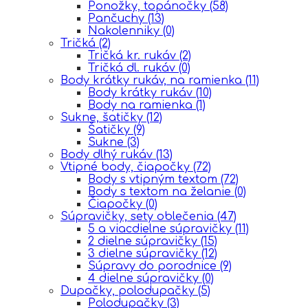
Ponožky, topánočky
(58)
Pančuchy
(13)
Nakolenniky
(0)
Tričká
(2)
Tričká kr. rukáv
(2)
Tričká dl. rukáv
(0)
Body krátky rukáv, na ramienka
(11)
Body krátky rukáv
(10)
Body na ramienka
(1)
Sukne, šatičky
(12)
Šatičky
(9)
Sukne
(3)
Body dlhý rukáv
(13)
Vtipné body, čiapočky
(72)
Body s vtipným textom
(72)
Body s textom na želanie
(0)
Čiapočky
(0)
Súpravičky, sety oblečenia
(47)
5 a viacdielne súpravičky
(11)
2 dielne súpravičky
(15)
3 dielne súpravičky
(12)
Súpravy do porodnice
(9)
4 dielne súpravičky
(0)
Dupačky, polodupačky
(5)
Polodupačky
(3)