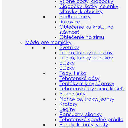
Vtipné body, čiapočky
Čiapočky, šatky, čelenky,
šiltovky, klobúčiky
Podbradníky
Rukavice
Oblečenie ku krstu, na
slávnosť
Oblečenie na zimu
Móda pre mamičky
Svetríky
Tričká, tuniky dl. rukáv
Tričká, tuniky kr. rukáv
Blúzky
Blúzky
Topy, tielka
Tehotenské pásy
Tepláky,mikiny,súpravy
Tehotenské pyžama, košeľe
Sukne,šaty
Nohavice, traky, jeansy
Kraťasy
Legíny
Pančuchy, silonky
Tehotenské spodné prádlo
Bundy, kabáty, vesty