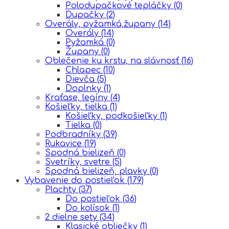
Polodupačkové tepláčky
(0)
Dupačky
(2)
Overály, pyžamká,župany
(14)
Overály
(14)
Pyžamká
(0)
Župany
(0)
Oblečenie ku krstu, na slávnosť
(16)
Chlapec
(10)
Dievča
(5)
Doplnky
(1)
Kraťase, legíny
(4)
Košieľky, tielka
(1)
Košieľky, podkošieľky
(1)
Tielka
(0)
Podbradníky
(39)
Rukavice
(19)
Spodná bielizeň
(0)
Svetríky, svetre
(5)
Spodná bielizeň, plavky
(0)
Vybavenie do postieľok
(179)
Plachty
(37)
Do postieľok
(36)
Do kolísok
(1)
2 dielne sety
(34)
Klasické obliečky
(1)