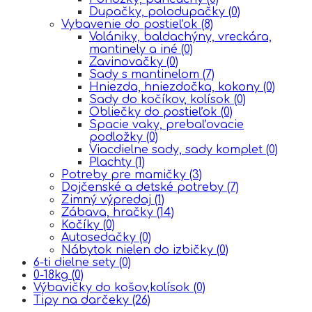
Dupačky, polodupačky
(0)
Vybavenie do postieľok
(8)
Volániky, baldachýny, vreckára,
mantinely a iné
(0)
Zavinovačky
(0)
Sady s mantinelom
(7)
Hniezda, hniezdočka, kokony
(0)
Sady do kočíkov, kolísok
(0)
Obliečky do postieľok
(0)
Spacie vaky, prebaľovacie
podložky
(0)
Viacdielne sady, sady komplet
(0)
Plachty
(1)
Potreby pre mamičky
(3)
Dojčenské a detské potreby
(7)
Zimný výpredaj
(1)
Zábava, hračky
(14)
Kočíky
(0)
Autosedačky
(0)
Nábytok nielen do izbičky
(0)
6-ti dielne sety
(0)
0-18kg
(0)
Výbavičky do košov,kolísok
(0)
Tipy na darčeky
(26)