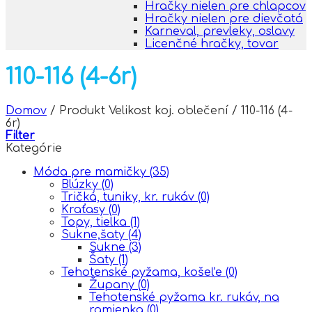
Hračky nielen pre chlapcov
Hračky nielen pre dievčatá
Karneval, prevleky, oslavy
Licenčné hračky, tovar
110-116 (4-6r)
Domov
/
Produkt Velikost koj. oblečení
/
110-116 (4-
6r)
Filter
Kategórie
Móda pre mamičky
(35)
Blúzky
(0)
Tričká, tuniky, kr. rukáv
(0)
Kraťasy
(0)
Topy, tielka
(1)
Sukne,šaty
(4)
Sukne
(3)
Šaty
(1)
Tehotenské pyžama, košeľe
(0)
Župany
(0)
Tehotenské pyžama kr. rukáv, na
ramienka
(0)