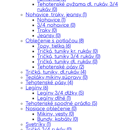
Tehotenské pyžama dl. rukáv, 3/4
rukáv
(0)
Nohavice, traky, jeansy
(1)
Nohavice
(1)
3/4 nohavice
(0)
Traky
(0)
Jeansy
(0)
Oblečenie s potlačou
(8)
Topy, tielka
(6)
Tričká, tuniky kr. rukáv
(0)
Tričká, tuniky 3/4 rukáv
(0)
Tričká, tuniky dl. rukáv
(0)
Tehotenské pásy
(2)
Tričká, tuniky, dl.rukáv
(4)
Tepláky,mikiny,súpravy
(0)
Tehotenské pásy
(4)
Legíny
(6)
Legíny 3/4 dlžky
(5)
Legíny dlhé
(1)
Tehotenské spodné prádlo
(5)
Nosiace oblečenie
(0)
Mikiny, vesty
(0)
Bundy, kabáty
(0)
Svetríky
(1)
Tričká 3/4 rukáv
(0)