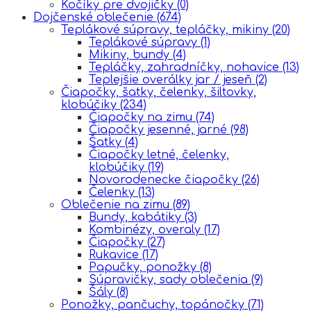
Kočíky pre dvojičky
(0)
Dojčenské oblečenie
(674)
Teplákové súpravy, tepláčky, mikiny
(20)
Teplákové súpravy
(1)
Mikiny, bundy
(4)
Tepláčky, zahradníčky, nohavice
(13)
Teplejšie overálky jar / jeseň
(2)
Čiapočky, šatky, čelenky, šiltovky,
klobúčiky
(234)
Čiapočky na zimu
(74)
Čiapočky jesenné, jarné
(98)
Šatky
(4)
Čiapočky letné, čelenky,
klobúčiky
(19)
Novorodenecke čiapočky
(26)
Čelenky
(13)
Oblečenie na zimu
(89)
Bundy, kabátiky
(3)
Kombinézy, overaly
(17)
Čiapočky
(27)
Rukavice
(17)
Papučky, ponožky
(8)
Súpravičky, sady oblečenia
(9)
Šály
(8)
Ponožky, pančuchy, topánočky
(71)