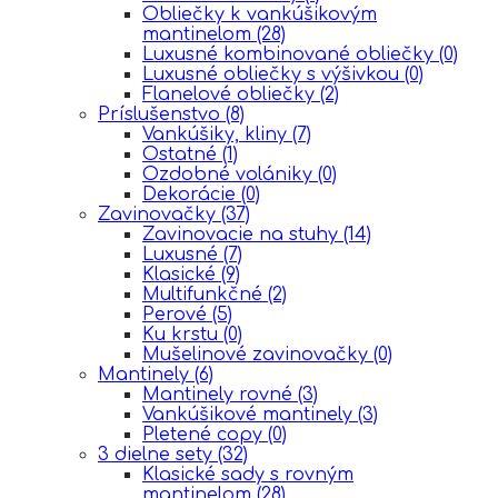
Obliečky k vankúšikovým
mantinelom
(28)
Luxusné kombinované obliečky
(0)
Luxusné obliečky s výšivkou
(0)
Flanelové obliečky
(2)
Príslušenstvo
(8)
Vankúšiky, kliny
(7)
Ostatné
(1)
Ozdobné volániky
(0)
Dekorácie
(0)
Zavinovačky
(37)
Zavinovacie na stuhy
(14)
Luxusné
(7)
Klasické
(9)
Multifunkčné
(2)
Perové
(5)
Ku krstu
(0)
Mušelinové zavinovačky
(0)
Mantinely
(6)
Mantinely rovné
(3)
Vankúšikové mantinely
(3)
Pletené copy
(0)
3 dielne sety
(32)
Klasické sady s rovným
mantinelom
(28)