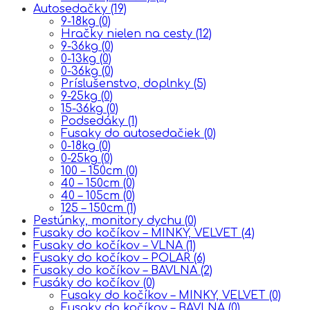
Autosedačky
(19)
9-18kg
(0)
Hračky nielen na cesty
(12)
9-36kg
(0)
0-13kg
(0)
0-36kg
(0)
Príslušenstvo, doplnky
(5)
9-25kg
(0)
15-36kg
(0)
Podsedáky
(1)
Fusaky do autosedačiek
(0)
0-18kg
(0)
0-25kg
(0)
100 – 150cm
(0)
40 – 150cm
(0)
40 – 105cm
(0)
125 – 150cm
(1)
Pestúnky, monitory dychu
(0)
Fusaky do kočíkov – MINKY, VELVET
(4)
Fusaky do kočíkov – VLNA
(1)
Fusaky do kočíkov – POLAR
(6)
Fusaky do kočíkov – BAVLNA
(2)
Fusáky do kočíkov
(0)
Fusaky do kočíkov – MINKY, VELVET
(0)
Fusaky do kočíkov – BAVLNA
(0)