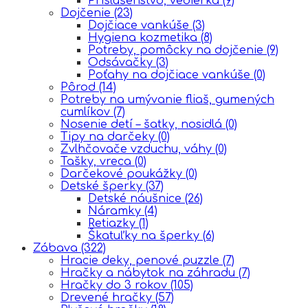
Príslušenstvo, vedierka
(9)
Dojčenie
(23)
Dojčiace vankúše
(3)
Hygiena kozmetika
(8)
Potreby, pomôcky na dojčenie
(9)
Odsávačky
(3)
Poťahy na dojčiace vankúše
(0)
Pôrod
(14)
Potreby na umývanie fliaš, gumených
cumlíkov
(7)
Nosenie detí – šatky, nosidlá
(0)
Tipy na darčeky
(0)
Zvlhčovače vzduchu, váhy
(0)
Tašky, vreca
(0)
Darčekové poukážky
(0)
Detské šperky
(37)
Detské náušnice
(26)
Náramky
(4)
Retiazky
(1)
Škatuľky na šperky
(6)
Zábava
(322)
Hracie deky, penové puzzle
(7)
Hračky a nábytok na záhradu
(7)
Hračky do 3 rokov
(105)
Drevené hračky
(57)