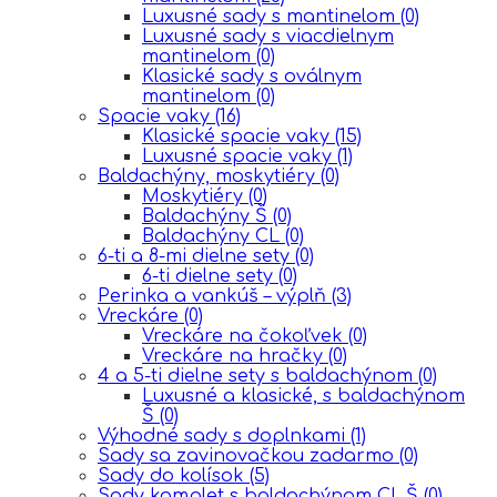
Luxusné sady s mantinelom
(0)
Luxusné sady s viacdielnym
mantinelom
(0)
Klasické sady s oválnym
mantinelom
(0)
Spacie vaky
(16)
Klasické spacie vaky
(15)
Luxusné spacie vaky
(1)
Baldachýny, moskytiéry
(0)
Moskytiéry
(0)
Baldachýny Š
(0)
Baldachýny CL
(0)
6-ti a 8-mi dielne sety
(0)
6-ti dielne sety
(0)
Perinka a vankúš – výplň
(3)
Vreckáre
(0)
Vreckáre na čokoľvek
(0)
Vreckáre na hračky
(0)
4 a 5-ti dielne sety s baldachýnom
(0)
Luxusné a klasické, s baldachýnom
Š
(0)
Výhodné sady s doplnkami
(1)
Sady sa zavinovačkou zadarmo
(0)
Sady do kolísok
(5)
Sady komplet s baldachýnom CL,Š
(0)