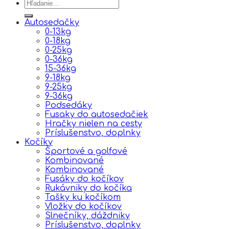
Hľadať:
Autosedačky
0-13kg
0-18kg
0-25kg
0-36kg
15-36kg
9-18kg
9-25kg
9-36kg
Podsedáky
Fusaky do autosedačiek
Hračky nielen na cesty
Príslušenstvo, doplnky
Kočíky
Športové a golfové
Kombinované
Kombinované
Fusáky do kočíkov
Rukávniky do kočíka
Tašky ku kočíkom
Vložky do kočíkov
Slnečníky, dáždniky
Príslušenstvo, doplnky