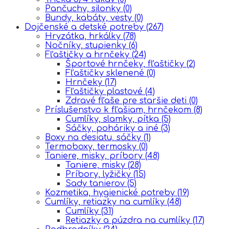
Pančuchy, silonky
(0)
Bundy, kabáty, vesty
(0)
Dojčenské a detské potreby
(267)
Hryzátka, hrkálky
(78)
Nočníky, stupienky
(6)
Fľaštičky a hrnčeky
(24)
Športové hrnčeky, fľaštičky
(2)
Fľaštičky sklenené
(0)
Hrnčeky
(17)
Fľaštičky plastové
(4)
Zdravé fľaše pre staršie deti
(0)
Príslušenstvo k fľašiam, hrnčekom
(8)
Cumlíky, slamky, pítka
(5)
Sáčky, poháriky a iné
(3)
Boxy na desiatu, sáčky
(1)
Termoboxy, termosky
(0)
Taniere, misky, príbory
(48)
Taniere, misky
(28)
Príbory, lyžičky
(15)
Sady tanierov
(5)
Kozmetika, hygienické potreby
(19)
Cumlíky, retiazky na cumlíky
(48)
Cumlíky
(31)
Retiazky a púzdra na cumlíky
(17)