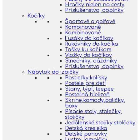
Hračky nielen na cesty
Príslušenstvo, doplnky
Kočíky
Športové a golfové
Kombinované
Kombinované
Fusáky do kočíkov
Rukávniky do kočíka
Tašky ku kočíkom
Vložky do kočíkov
Slnečníky, dáždniky
Príslušenstvo, doplnky
Nábytok do izbičky
Postieľky,kolísky
Postele pre deti
Stany, týpí, teepee
Posteľná bielizeň
Skrine,komody,poličky,
boxy
Písacie stoly, stolečky,
stoličky
Jedálenské stolíky stolčeky
Detská kresielka
Detské pohovky
Lustre, lampičky