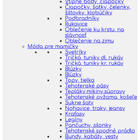
Vtipné body, čiapočky
Čiapočky, šatky, čelenky,
šiltovky, klobúčiky
Podbradníky
Rukavice
Oblečenie ku krstu, na
slávnosť
Oblečenie na zimu
Móda pre mamičky
Svetríky
Tričká, tuniky dl. rukáv
Tričká, tuniky kr. rukáv
Blúzky
Blúzky
Topy, tielka
Tehotenské pásy
Tepláky,mikiny,súpravy
Tehotenské pyžama, košeľe
Sukne,šaty
Nohavice, traky, jeansy
Kraťasy
Legíny
Pančuchy, silonky
Tehotenské spodné prádlo
Bundy, kabáty, vesty