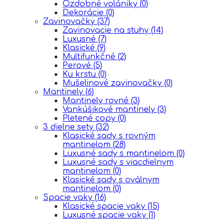
Ozdobné volániky
(0)
Dekorácie
(0)
Zavinovačky
(37)
Zavinovacie na stuhy
(14)
Luxusné
(7)
Klasické
(9)
Multifunkčné
(2)
Perové
(5)
Ku krstu
(0)
Mušelinové zavinovačky
(0)
Mantinely
(6)
Mantinely rovné
(3)
Vankúšikové mantinely
(3)
Pletené copy
(0)
3 dielne sety
(32)
Klasické sady s rovným
mantinelom
(28)
Luxusné sady s mantinelom
(0)
Luxusné sady s viacdielnym
mantinelom
(0)
Klasické sady s oválnym
mantinelom
(0)
Spacie vaky
(16)
Klasické spacie vaky
(15)
Luxusné spacie vaky
(1)