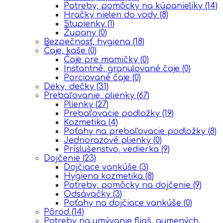
Potreby, pomôcky na kúpanieliky
(14)
Hračky nielen do vody
(8)
Stupienky
(1)
Župany
(0)
Bezpečnosť, hygiena
(18)
Čaje, kaše
(0)
Čaje pre mamičky
(0)
Instantné, granulované čaje
(0)
Porciované čaje
(0)
Deky, dečky
(31)
Prebaľovanie, plienky
(67)
Plienky
(27)
Prebaľovacie podložky
(19)
Kozmetika
(4)
Poťahy na prebaľovacie podložky
(8)
Jednorazové plienky
(0)
Príslušenstvo, vedierka
(9)
Dojčenie
(23)
Dojčiace vankúše
(3)
Hygiena kozmetika
(8)
Potreby, pomôcky na dojčenie
(9)
Odsávačky
(3)
Poťahy na dojčiace vankúše
(0)
Pôrod
(14)
Potreby na umývanie fliaš, gumených