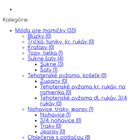
Kategórie
Móda pre mamičky
(35)
Blúzky
(0)
Tričká, tuniky, kr. rukáv
(0)
Kraťasy
(0)
Topy, tielka
(1)
Sukne,šaty
(4)
Sukne
(3)
Šaty
(1)
Tehotenské pyžama, košeľe
(0)
Župany
(0)
Tehotenské pyžama kr. rukáv, na
ramienka
(0)
Tehotenské pyžama dl. rukáv, 3/4
rukáv
(0)
Nohavice, traky, jeansy
(1)
Nohavice
(1)
3/4 nohavice
(0)
Traky
(0)
Jeansy
(0)
Oblečenie s potlačou
(8)