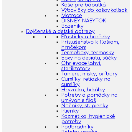
Koše pre bábätká
Výbavičky do košov,kolísok
Matrace
DISNEY NÁBYTOK
Bazeniky
Dojčenské a detské potreby
Fľaštičky a hrnčeky
Príslušenstvo k fľašiam,
hrnčekom
Termoboxy, termosky
Boxy na desiatu, sáčky
Ohrievace lahvi,
sterilizatory
Taniere, misky, príbory
Cumlíky, retiazky na
cumlíky
Hryzátka, hrkálky
Potreby a pomôcky na
umývanie fliaš
Nočníky, stupienky
Plienky
Kozmetika, hygienické
potreby
Podbradníky