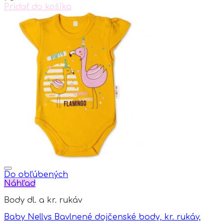
chosen
Pridať do košíka
on
the
product
page
Do obľúbených
Náhľad
Body dl. a kr. rukáv
Baby Nellys Bavlnené dojčenské body, kr. rukáv,