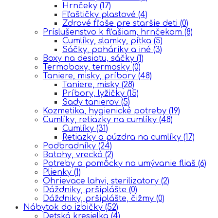
Hrnčeky
(17)
Fľaštičky plastové
(4)
Zdravé fľaše pre staršie deti
(0)
Príslušenstvo k fľašiam, hrnčekom
(8)
Cumlíky, slamky, pítka
(5)
Sáčky, poháriky a iné
(3)
Boxy na desiatu, sáčky
(1)
Termoboxy, termosky
(0)
Taniere, misky, príbory
(48)
Taniere, misky
(28)
Príbory, lyžičky
(15)
Sady tanierov
(5)
Kozmetika, hygienické potreby
(19)
Cumlíky, retiazky na cumlíky
(48)
Cumlíky
(31)
Retiazky a púzdra na cumlíky
(17)
Podbradníky
(24)
Batohy, vrecká
(2)
Potreby a pomôcky na umývanie fliaš
(6)
Plienky
(1)
Ohrievace lahvi, sterilizatory
(2)
Dáždniky, pršiplášte
(0)
Dáždniky, pršiplášte, čižmy
(0)
Nábytok do izbičky
(52)
Detská kresielka
(4)