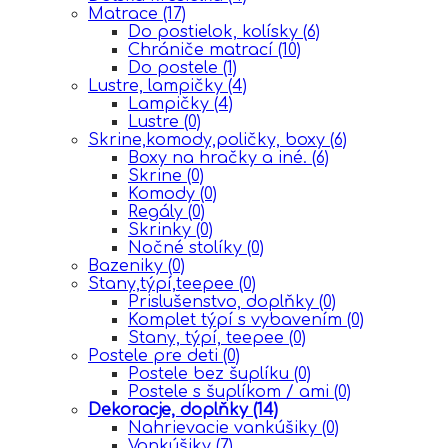
Matrace
(17)
Do postielok, kolísky
(6)
Chrániče matrací
(10)
Do postele
(1)
Lustre, lampičky
(4)
Lampičky
(4)
Lustre
(0)
Skrine,komody,poličky, boxy
(6)
Boxy na hračky a iné.
(6)
Skrine
(0)
Komody
(0)
Regály
(0)
Skrinky
(0)
Nočné stolíky
(0)
Bazeniky
(0)
Stany,týpí,teepee
(0)
Prislušenstvo, doplňky
(0)
Komplet týpí s vybavením
(0)
Stany, týpí, teepee
(0)
Postele pre deti
(0)
Postele bez šuplíku
(0)
Postele s šuplíkom / ami
(0)
Dekoracje, doplňky
(14)
Nahrievacie vankúšiky
(0)
Vankúšiky
(7)