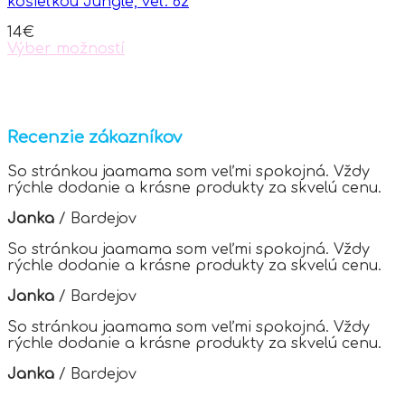
košieľkou Jungle, veľ. 62
be
chosen
14
€
on
Výber možností
the
This
product
product
page
has
multiple
variants.
Recenzie zákazníkov
The
options
So stránkou jaamama som veľmi spokojná. Vždy
may
rýchle dodanie a krásne produkty za skvelú cenu.
be
chosen
Janka
/
Bardejov
on
the
So stránkou jaamama som veľmi spokojná. Vždy
product
rýchle dodanie a krásne produkty za skvelú cenu.
page
Janka
/
Bardejov
So stránkou jaamama som veľmi spokojná. Vždy
rýchle dodanie a krásne produkty za skvelú cenu.
Janka
/
Bardejov