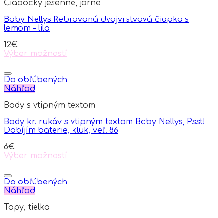
Čiapočky jesenné, jarné
Baby Nellys Rebrovaná dvojvrstvová čiapka s
lemom – lila
12
€
Výber možností
This
product
has
Do obľúbených
multiple
Náhľad
variants.
Body s vtipným textom
The
options
Body kr. rukáv s vtipným textom Baby Nellys, Psst!
may
Dobíjím baterie, kluk, veľ. 86
be
chosen
6
€
on
Výber možností
the
This
product
product
page
has
Do obľúbených
multiple
Náhľad
variants.
Topy, tielka
The
options