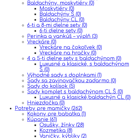
Baldachýny, moskytiéry
(0)
Moskytiéry
(0)
Baldachýny Š
(0)
Baldachýny CL
(0)
6-ti a 8-mi dielne sety
(0)
6-ti dielne sety
(0)
Perinka a vankúš – výplň
(3)
Vreckáre
(0)
Vreckáre na čokoľvek
(0)
Vreckáre na hračky
(0)
4 a 5-ti dielne sety s baldachýnom
(0)
Luxusné a klasické, s baldachýnom
Š
(0)
Výhodné sady s doplnkami
(1)
Sady sa zavinovačkou zadarmo
(0)
Sady do kolísok
(5)
Sady komplet s baldachýnom CL,Š
(0)
Luxusné a klasické,baldachýn CL
(0)
Hniezdočka
(0)
Potreby pre mamičky
(262)
Kokony pre babatka
(1)
Kúpanie
(61)
Osušky, žínky
(28)
Kozmetika
(8)
Vaničky, kýbliky
(2)