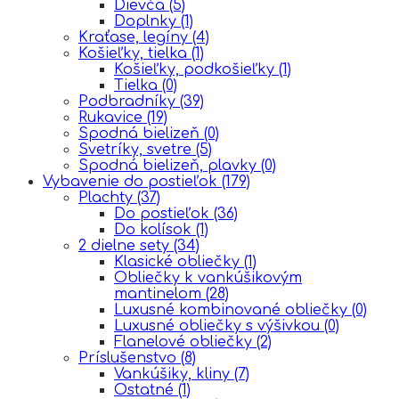
Dievča
(5)
Doplnky
(1)
Kraťase, legíny
(4)
Košieľky, tielka
(1)
Košieľky, podkošieľky
(1)
Tielka
(0)
Podbradníky
(39)
Rukavice
(19)
Spodná bielizeň
(0)
Svetríky, svetre
(5)
Spodná bielizeň, plavky
(0)
Vybavenie do postieľok
(179)
Plachty
(37)
Do postieľok
(36)
Do kolísok
(1)
2 dielne sety
(34)
Klasické obliečky
(1)
Obliečky k vankúšikovým
mantinelom
(28)
Luxusné kombinované obliečky
(0)
Luxusné obliečky s výšivkou
(0)
Flanelové obliečky
(2)
Príslušenstvo
(8)
Vankúšiky, kliny
(7)
Ostatné
(1)