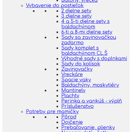
Batohy, vrecká
Vybavenie do postieľok
2 dielne sety
3 dielne sety
4 a 5-ti dielne sety s
baldachýnom
6-ti a 8-mi dielne sety
Sady sa zavinovačkou
zadarmo
Sady komplet s
baldachýnom CL,Š
Výhodné sady s doplnkami
Sady do kolísok
Zavinovačky
Vreckáre
Spacie vaky
Baldachýny, moskytiéry
Mantinely
Plachty
Perinka a vankúš - výplň
Príslušenstvo
Potreby pre mamičky
Pôrod
Dojčenie
Prebaľovanie, plienky