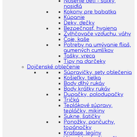
Nosenie detí - šatky,
nosidlá
Kokony pre babatka
Kúpanie
Deky, dečky
Bezpečnosť, hygiena
Zvlhčovače vzduchu, váhy
Čaje, kaše
Potreby na umývanie fliaš,
gumených cumlíkov
Tašky, vreca
Tipy na darčeky
Dojčenské oblečenie
Súpravičky, sety oblečenia
Košieľky, tielka
Body dlhý rukáv
Body krátky rukáv
Dupačky, polodupačky
Tričká
Teplákové súpravy,
tepláčky, mikiny
Sukne, šatičky
Ponožky, pančuchy,
topánočky
Kraťase, legíny