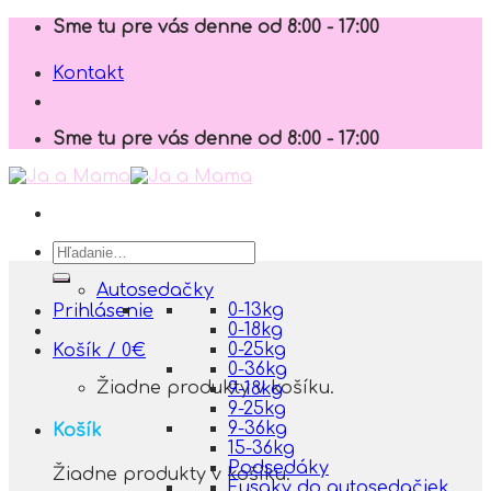
Skip
Sme tu pre vás denne od 8:00 - 17:00
to
content
Kontakt
Sme tu pre vás denne od 8:00 - 17:00
Hľadať:
Autosedačky
0-13kg
Prihlásenie
0-18kg
0-25kg
Košík /
0
€
0-36kg
Žiadne produkty v košíku.
9-18kg
9-25kg
9-36kg
Košík
15-36kg
Podsedáky
Žiadne produkty v košíku.
Fusaky do autosedačiek