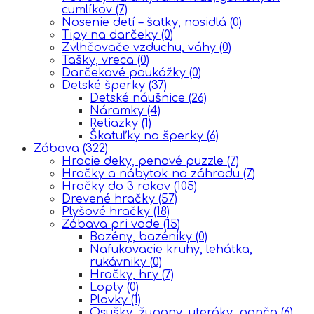
cumlíkov
(7)
Nosenie detí – šatky, nosidlá
(0)
Tipy na darčeky
(0)
Zvlhčovače vzduchu, váhy
(0)
Tašky, vreca
(0)
Darčekové poukážky
(0)
Detské šperky
(37)
Detské náušnice
(26)
Náramky
(4)
Retiazky
(1)
Škatuľky na šperky
(6)
Zábava
(322)
Hracie deky, penové puzzle
(7)
Hračky a nábytok na záhradu
(7)
Hračky do 3 rokov
(105)
Drevené hračky
(57)
Plyšové hračky
(18)
Zábava pri vode
(15)
Bazény, bazéniky
(0)
Nafukovacie kruhy, lehátka,
rukávniky
(0)
Hračky, hry
(7)
Lopty
(0)
Plavky
(1)
Osušky, župany, uteráky, ponča
(6)