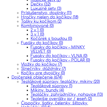
Dečky
(32)
Luxusné sety
(3)
Príslušenstvo, doplnky
(11)
Hračky nielen do kočíkov
(18)
Tašky ku kočíkom
(2)
Kombinované
(0)
2 v 1
(0)
3 v 1
(0)
Kočárek s boudou
(0)
Fusáky do kočíkov
(0)
Fusaky do kočíkov – MINKY,
VELVET
(0)
Fusaky do kočíkov – VLNA
(0)
Fusaky do kočíkov – POLAR
(0)
Vložky do kočíkov
(7)
Slnečníky, dáždniky
(7)
Kočíky pre dvojičky
(0)
Dojčenské oblečenie
(674)
Teplákové súpravy, tepláčky, mikiny
(20)
Teplákové súpravy
(1)
Mikiny, bundy
(4)
Tepláčky, zahradníčky, nohavice
(13)
Teplejšie overálky jar / jeseň
(2)
Čiapočky, šatky, čelenky, šiltovky,