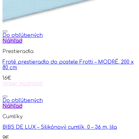
Do obľúbených
Náhľad
Prestieradla
Froté prestieradlo do postele Frotti – MODRÉ, 200 x
80 cm
16
€
Výber možností
This
product
has
Do obľúbených
multiple
Náhľad
variants.
Cumlíky
The
options
BIBS DE LUX – Silikónový cumlík, 0 – 36 m, lila
may
be
9
€