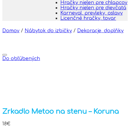
Hračky nielen pre chlapcov
Hračky nielen pre dievčatá
Karneval, prevleky, oslavy
Licenčné hračky, tovar
Domov
/
Nábytok do izbičky
/
Dekoracje, doplňky
Do obľúbených
Zrkadlo Metoo na stenu – Koruna
18
€