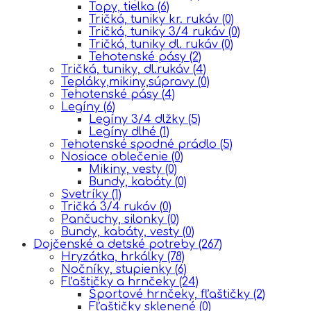
Topy, tielka
(6)
Tričká, tuniky kr. rukáv
(0)
Tričká, tuniky 3/4 rukáv
(0)
Tričká, tuniky dl. rukáv
(0)
Tehotenské pásy
(2)
Tričká, tuniky, dl.rukáv
(4)
Tepláky,mikiny,súpravy
(0)
Tehotenské pásy
(4)
Legíny
(6)
Legíny 3/4 dlžky
(5)
Legíny dlhé
(1)
Tehotenské spodné prádlo
(5)
Nosiace oblečenie
(0)
Mikiny, vesty
(0)
Bundy, kabáty
(0)
Svetríky
(1)
Tričká 3/4 rukáv
(0)
Pančuchy, silonky
(0)
Bundy, kabáty, vesty
(0)
Dojčenské a detské potreby
(267)
Hryzátka, hrkálky
(78)
Nočníky, stupienky
(6)
Fľaštičky a hrnčeky
(24)
Športové hrnčeky, fľaštičky
(2)
Fľaštičky sklenené
(0)