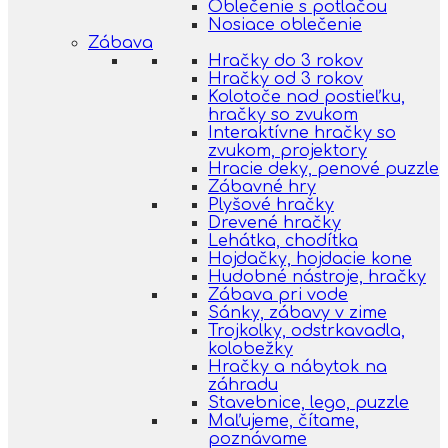
Oblečenie s potlačou
Nosiace oblečenie
Zábava
Hračky do 3 rokov
Hračky od 3 rokov
Kolotoče nad postieľku,
hračky so zvukom
Interaktívne hračky so
zvukom, projektory
Hracie deky, penové puzzle
Zábavné hry
Plyšové hračky
Drevené hračky
Lehátka, chodítka
Hojdačky, hojdacie kone
Hudobné nástroje, hračky
Zábava pri vode
Sánky, zábavy v zime
Trojkolky, odstrkavadla,
kolobežky
Hračky a nábytok na
záhradu
Stavebnice, lego, puzzle
Maľujeme, čítame,
poznávame