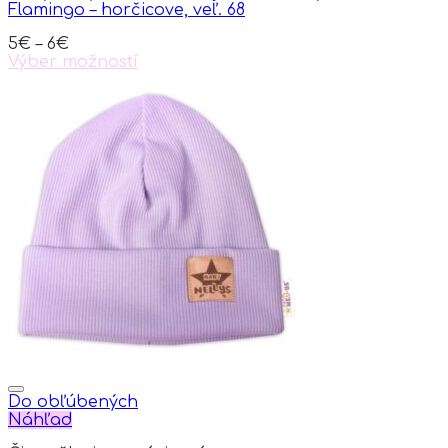
Flamingo – horčicove, veľ. 68
5
€
–
6
€
Výber možností
This
product
has
multiple
variants.
The
options
may
be
chosen
on
the
product
page
Do obľúbených
Náhľad