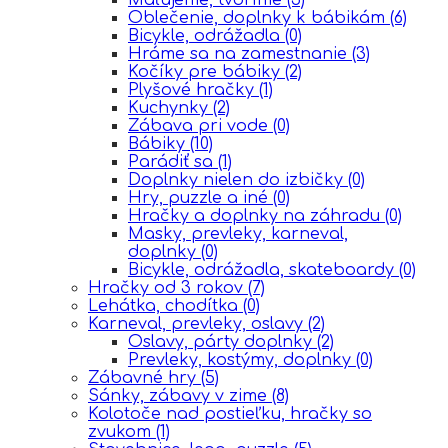
Oblečenie, doplnky k bábikám
(6)
Bicykle, odrážadla
(0)
Hráme sa na zamestnanie
(3)
Kočíky pre bábiky
(2)
Plyšové hračky
(1)
Kuchynky
(2)
Zábava pri vode
(0)
Bábiky
(10)
Parádiť sa
(1)
Doplnky nielen do izbičky
(0)
Hry, puzzle a iné
(0)
Hračky a doplnky na záhradu
(0)
Masky, prevleky, karneval,
doplnky
(0)
Bicykle, odrážadla, skateboardy
(0)
Hračky od 3 rokov
(7)
Lehátka, chodítka
(0)
Karneval, prevleky, oslavy
(2)
Oslavy, párty doplnky
(2)
Prevleky, kostýmy, doplnky
(0)
Zábavné hry
(5)
Sánky, zábavy v zime
(8)
Kolotoče nad postieľku, hračky so
zvukom
(1)