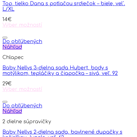
Top, tielko Dana s potlačou srdiečok – biele, vel´.
may
L/XL
be
chosen
14
€
on
Výber možností
the
This
product
product
page
has
Do obľúbených
multiple
Náhľad
variants.
Chlapec
The
options
Baby Nellys 3-dielna sada Hubert, body s
may
motýlikom, tepláčiky a čiapočka – sivá, veľ. 92
be
chosen
29
€
on
Výber možností
the
This
product
product
page
has
Do obľúbených
multiple
Náhľad
variants.
2 dielne súpravičky
The
options
Baby Nellys 2-dielna sada, bavlnené dupačky s
may