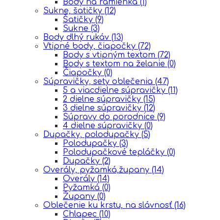
Body na ramienka
(1)
Sukne, šatičky
(12)
Šatičky
(9)
Sukne
(3)
Body dlhý rukáv
(13)
Vtipné body, čiapočky
(72)
Body s vtipným textom
(72)
Body s textom na želanie
(0)
Čiapočky
(0)
Súpravičky, sety oblečenia
(47)
5 a viacdielne súpravičky
(11)
2 dielne súpravičky
(15)
3 dielne súpravičky
(12)
Súpravy do porodnice
(9)
4 dielne súpravičky
(0)
Dupačky, polodupačky
(5)
Polodupačky
(3)
Polodupačkové tepláčky
(0)
Dupačky
(2)
Overály, pyžamká,župany
(14)
Overály
(14)
Pyžamká
(0)
Župany
(0)
Oblečenie ku krstu, na slávnosť
(16)
Chlapec
(10)