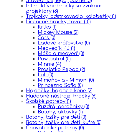
Stavebnice, lego, puzzle
(5)
Interaktívne hračky so zvukom,
projektory
(8)
Trojkolky, odstrkavadla, kolobežky
(1)
Licenčné hračky, tovar
(10)
Krtko
(1)
Mickey Mouse
(2)
Cars
(0)
Ĺadové kráľovstvo
(0)
Medvedík Pú
(1)
Máša a medveď
(0)
Paw patrol
(0)
Minnie
(4)
Prasiatko Peppa
(2)
LoL
(0)
Mimoňovia – Mimoni
(0)
Princezná Sofia
(0)
Hojdačky, hojdacie kone
(2)
Hudobné nástroje, hračky
(6)
Školské potreby
(1)
Puzdrá, peračníky
(0)
Batohy, aktovky
(1)
Batohy, tašky pre deti
(0)
Batohy, tašky pre deti, kufre
(0)
Chovateľské potreby
(0)