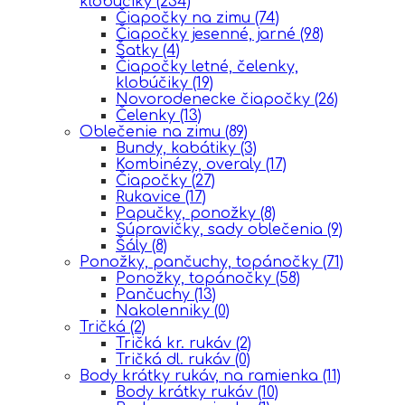
klobúčiky
(234)
Čiapočky na zimu
(74)
Čiapočky jesenné, jarné
(98)
Šatky
(4)
Čiapočky letné, čelenky,
klobúčiky
(19)
Novorodenecke čiapočky
(26)
Čelenky
(13)
Oblečenie na zimu
(89)
Bundy, kabátiky
(3)
Kombinézy, overaly
(17)
Čiapočky
(27)
Rukavice
(17)
Papučky, ponožky
(8)
Súpravičky, sady oblečenia
(9)
Šály
(8)
Ponožky, pančuchy, topánočky
(71)
Ponožky, topánočky
(58)
Pančuchy
(13)
Nakolenniky
(0)
Tričká
(2)
Tričká kr. rukáv
(2)
Tričká dl. rukáv
(0)
Body krátky rukáv, na ramienka
(11)
Body krátky rukáv
(10)