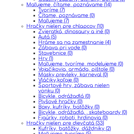
Maľujeme, čítame, poznávame
(14)
Tvoríme
(7)
Čítame, poznávame
(0)
Maľujeme
(7)
Hračky nielen pre chlapcov
(10)
Zvieratká, dinosaury a iné
(0)
Autá
(5)
Hráme sa na zamestnanie
(4)
Zábava pri vode
(0)
Stavebnice
(0)
Hry
(1)
Maľujeme, tvoríme, modelujeme
(0)
Vojačikovia, armáda, pištole
(0)
Masky,prevleky, karneval
(0)
Vláčiky,koľaje
(0)
Športové hry, zábava nielen
vonku
(0)
Bicykle, odrážadlá
(0)
Plyšové hračky
(0)
Boxy, kufríky, batôžky
(0)
Bicykle, odrážadlá, , skateboardy
(0)
Figúrky, roboti, hrdinovia
(0)
Hračky nielen pre dievčatá
(33)
Kufríky, batôžky, dáždniky
(2)
Maľujeme, tvoríme
(5)