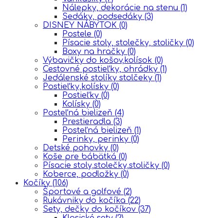
Nálepky, dekorácie na stenu
(1)
Sedáky, podsedáky
(3)
DISNEY NÁBYTOK
(0)
Postele
(0)
Písacie stoly, stolečky, stoličky
(0)
Boxy na hračky
(0)
Výbavičky do košov,kolísok
(0)
Cestovné postieľky, ohrádky
(1)
Jedálenské stolíky stolčeky
(1)
Postieľky,kolísky
(0)
Postieľky
(0)
Kolísky
(0)
Posteľná bielizeň
(4)
Prestieradla
(3)
Posteľná bielizeň
(1)
Perinky, perinky
(0)
Detské pohovky
(0)
Koše pre bábätká
(0)
Písacie stoly,stolečky,stoličky
(0)
Koberce, podložky
(0)
Kočíky
(106)
Športové a golfové
(2)
Rukávniky do kočíka
(22)
Sety, dečky do kočíkov
(37)
Klasické sety
(2)