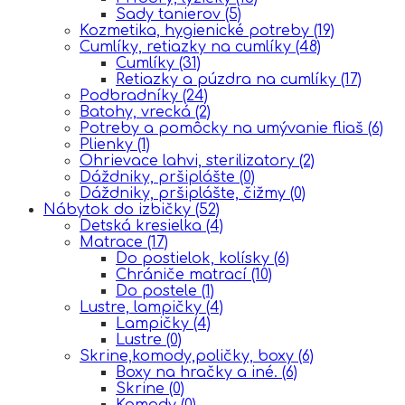
Sady tanierov
(5)
Kozmetika, hygienické potreby
(19)
Cumlíky, retiazky na cumlíky
(48)
Cumlíky
(31)
Retiazky a púzdra na cumlíky
(17)
Podbradníky
(24)
Batohy, vrecká
(2)
Potreby a pomôcky na umývanie fliaš
(6)
Plienky
(1)
Ohrievace lahvi, sterilizatory
(2)
Dáždniky, pršiplášte
(0)
Dáždniky, pršiplášte, čižmy
(0)
Nábytok do izbičky
(52)
Detská kresielka
(4)
Matrace
(17)
Do postielok, kolísky
(6)
Chrániče matrací
(10)
Do postele
(1)
Lustre, lampičky
(4)
Lampičky
(4)
Lustre
(0)
Skrine,komody,poličky, boxy
(6)
Boxy na hračky a iné.
(6)
Skrine
(0)
Komody
(0)