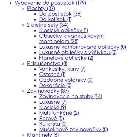
Vybavenie do postieľok
(179)
Plachty
(37)
Do postieľok
(36)
Do kolísok
(1)
2 dielne sety
(34)
Klasické obliečky
(1)
Obliečky k vankúšikovým
mantinelom
(28)
Luxusné kombinované obliečky
(0)
Luxusné obliečky s výšivkou
(0)
Flanelové obliečky
(2)
Príslušenstvo
(8)
Vankúšiky, kliny
(7)
Ostatné
(1)
Ozdobné volániky
(0)
Dekorácie
(0)
Zavinovačky
(37)
Zavinovacie na stuhy
(14)
Luxusné
(7)
Klasické
(9)
Multifunkčné
(2)
Perové
(5)
Ku krstu
(0)
Mušelinové zavinovačky
(0)
Mantinely
(6)