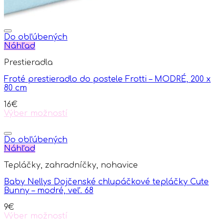
Do obľúbených
Náhľad
Prestieradla
Froté prestieradlo do postele Frotti – MODRÉ, 200 x
80 cm
16
€
Výber možností
This
product
has
Do obľúbených
multiple
Náhľad
variants.
Tepláčky, zahradníčky, nohavice
The
options
Baby Nellys Dojčenské chlupáčkové tepláčky Cute
may
Bunny – modré, veľ. 68
be
chosen
9
€
on
Výber možností
the