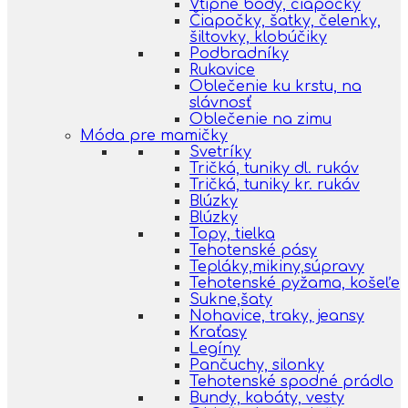
Vtipné body, čiapočky
Čiapočky, šatky, čelenky,
šiltovky, klobúčiky
Podbradníky
Rukavice
Oblečenie ku krstu, na
slávnosť
Oblečenie na zimu
Móda pre mamičky
Svetríky
Tričká, tuniky dl. rukáv
Tričká, tuniky kr. rukáv
Blúzky
Blúzky
Topy, tielka
Tehotenské pásy
Tepláky,mikiny,súpravy
Tehotenské pyžama, košeľe
Sukne,šaty
Nohavice, traky, jeansy
Kraťasy
Legíny
Pančuchy, silonky
Tehotenské spodné prádlo
Bundy, kabáty, vesty