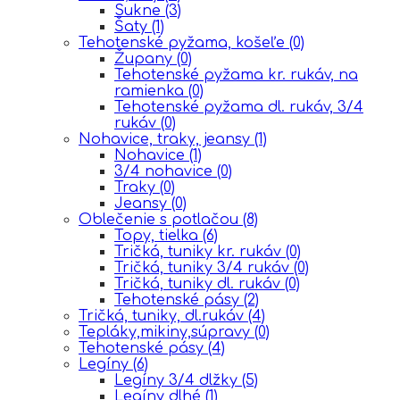
Sukne
(3)
Šaty
(1)
Tehotenské pyžama, košeľe
(0)
Župany
(0)
Tehotenské pyžama kr. rukáv, na
ramienka
(0)
Tehotenské pyžama dl. rukáv, 3/4
rukáv
(0)
Nohavice, traky, jeansy
(1)
Nohavice
(1)
3/4 nohavice
(0)
Traky
(0)
Jeansy
(0)
Oblečenie s potlačou
(8)
Topy, tielka
(6)
Tričká, tuniky kr. rukáv
(0)
Tričká, tuniky 3/4 rukáv
(0)
Tričká, tuniky dl. rukáv
(0)
Tehotenské pásy
(2)
Tričká, tuniky, dl.rukáv
(4)
Tepláky,mikiny,súpravy
(0)
Tehotenské pásy
(4)
Legíny
(6)
Legíny 3/4 dlžky
(5)
Legíny dlhé
(1)