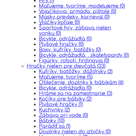
Hry
(1)
Maľujeme, tvoríme, modelujeme
(0)
Vojačikovia, armáda, pištole
(0)
Masky,prevleky, karneval
(0)
Vláčiky,koľaje
(0)
Športové hry, zábava nielen
vonku
(0)
Bicykle, odrážadlá
(0)
Plyšové hračky
(0)
Boxy, kufríky, batôžky
(0)
Bicykle, odrážadlá, , skateboardy
(0)
Figúrky, roboti, hrdinovia
(0)
Hračky nielen pre dievčatá
(33)
Kufríky, batôžky, dáždniky
(2)
Maľujeme, tvoríme
(5)
Oblečenie, doplnky k bábikám
(6)
Bicykle, odrážadla
(0)
Hráme sa na zamestnanie
(3)
Kočíky pre bábiky
(2)
Plyšové hračky
(1)
Kuchynky
(2)
Zábava pri vode
(0)
Bábiky
(10)
Parádiť sa
(1)
Doplnky nielen do izbičky
(0)