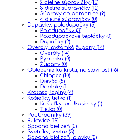
2 dielne súpravičky
(15)
3 dielne súpravičky
(12)
Súpravy do porodnice
(9)
4 dielne súpravičky
(0)
Dupačky, polodupačky
(5)
Polodupačky
(3)
Polodupačkové tepláčky
(0)
Dupačky
(2)
Overály, pyžamká,župany
(14)
Overály
(14)
Pyžamká
(0)
Župany
(0)
Oblečenie ku krstu, na slávnosť
(16)
Chlapec
(10)
Dievča
(5)
Doplnky
(1)
Kraťase, legíny
(4)
Košieľky, tielka
(1)
Košieľky, podkošieľky
(1)
Tielka
(0)
Podbradníky
(39)
Rukavice
(19)
Spodná bielizeň
(0)
Svetríky, svetre
(5)
Spodná bielizeň, plavky
(0)