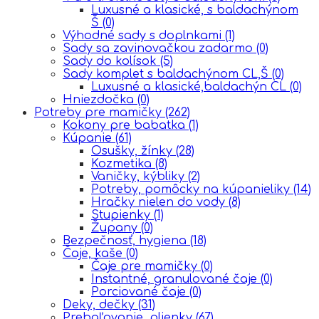
Luxusné a klasické, s baldachýnom
Š
(0)
Výhodné sady s doplnkami
(1)
Sady sa zavinovačkou zadarmo
(0)
Sady do kolísok
(5)
Sady komplet s baldachýnom CL,Š
(0)
Luxusné a klasické,baldachýn CL
(0)
Hniezdočka
(0)
Potreby pre mamičky
(262)
Kokony pre babatka
(1)
Kúpanie
(61)
Osušky, žínky
(28)
Kozmetika
(8)
Vaničky, kýbliky
(2)
Potreby, pomôcky na kúpanieliky
(14)
Hračky nielen do vody
(8)
Stupienky
(1)
Župany
(0)
Bezpečnosť, hygiena
(18)
Čaje, kaše
(0)
Čaje pre mamičky
(0)
Instantné, granulované čaje
(0)
Porciované čaje
(0)
Deky, dečky
(31)
Prebaľovanie, plienky
(67)