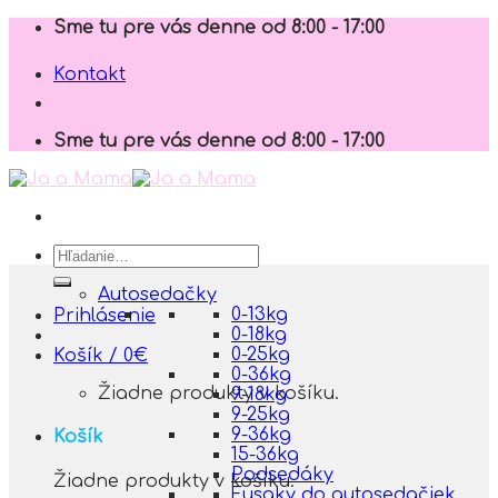
Skip
Sme tu pre vás denne od 8:00 - 17:00
to
content
Kontakt
Sme tu pre vás denne od 8:00 - 17:00
Hľadať:
Autosedačky
0-13kg
Prihlásenie
0-18kg
0-25kg
Košík /
0
€
0-36kg
Žiadne produkty v košíku.
9-18kg
9-25kg
9-36kg
Košík
15-36kg
Podsedáky
Žiadne produkty v košíku.
Fusaky do autosedačiek