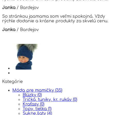
Janka
/
Bardejov
So stránkou jaamama som veľmi spokojná. Vždy
rýchle dodanie a krásne produkty za skvelú cenu.
Janka
/
Bardejov
Kategórie
Móda pre mamičky
(35)
Blúzky
(0)
Tričká, tuniky, kr. rukáv
(0)
Kraťasy
(0)
Topy, tielka
(1)
Sukne,šaty
(4)