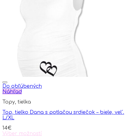
multiple
variants.
The
options
may
be
chosen
on
the
product
page
Do obľúbených
Náhľad
Topy, tielka
Top, tielko Dana s potlačou srdiečok – biele, vel´.
L/XL
14
€
Výber možností