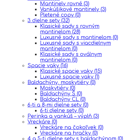
Mantinely rovné
(3)
Vankúšikové mantinely
(3)
Pletené copy
(0)
3 dielne sety
(32)
Klasické sady s rovným
mantinelom
(28)
Luxusné sady s mantinelom
(0)
Luxusné sady s viacdielnym
mantinelom
(0)
Klasické sady s oválnym
mantinelom
(0)
Spacie vaky
(16)
Klasické spacie vaky
(15)
Luxusné spacie vaky
(1)
Baldachýny, moskytiéry
(0)
Moskytiéry
(0)
Baldachýny Š
(0)
Baldachýny CL
(0)
6-ti a 8-mi dielne sety
(0)
6-ti dielne sety
(0)
Perinka a vankúš – výplň
(3)
Vreckáre
(0)
Vreckáre na čokoľvek
(0)
Vreckáre na hračky
(0)
4 a 5-ti dielne sety s baldachýnom
(0)