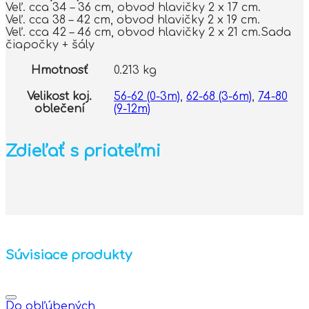
Veľ. cca 34 – 36 cm, obvod hlavičky 2 x 17 cm.
Veľ. cca 38 – 42 cm, obvod hlavičky 2 x 19 cm.
Veľ. cca 42 – 46 cm, obvod hlavičky 2 x 21 cm.Sada
čiapočky + šály
Hmotnosť
0.213 kg
Velikost koj.
56-62 (0-3m)
,
62-68 (3-6m)
,
74-80
oblečení
(9-12m)
Zdieľať s priateľmi
Súvisiace produkty
Do obľúbených