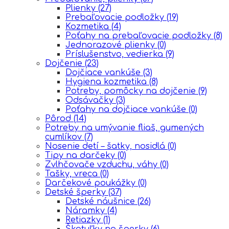
Plienky
(27)
Prebaľovacie podložky
(19)
Kozmetika
(4)
Poťahy na prebaľovacie podložky
(8)
Jednorazové plienky
(0)
Príslušenstvo, vedierka
(9)
Dojčenie
(23)
Dojčiace vankúše
(3)
Hygiena kozmetika
(8)
Potreby, pomôcky na dojčenie
(9)
Odsávačky
(3)
Poťahy na dojčiace vankúše
(0)
Pôrod
(14)
Potreby na umývanie fliaš, gumených
cumlíkov
(7)
Nosenie detí – šatky, nosidlá
(0)
Tipy na darčeky
(0)
Zvlhčovače vzduchu, váhy
(0)
Tašky, vreca
(0)
Darčekové poukážky
(0)
Detské šperky
(37)
Detské náušnice
(26)
Náramky
(4)
Retiazky
(1)
Škatuľky na šperky
(6)