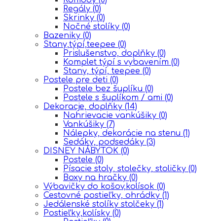
Regály
(0)
Skrinky
(0)
Nočné stolíky
(0)
Bazeniky
(0)
Stany,týpí,teepee
(0)
Prislušenstvo, doplňky
(0)
Komplet týpí s vybavením
(0)
Stany, týpí, teepee
(0)
Postele pre deti
(0)
Postele bez šuplíku
(0)
Postele s šuplíkom / ami
(0)
Dekoracje, doplňky
(14)
Nahrievacie vankúšiky
(0)
Vankúšiky
(7)
Nálepky, dekorácie na stenu
(1)
Sedáky, podsedáky
(3)
DISNEY NÁBYTOK
(0)
Postele
(0)
Písacie stoly, stolečky, stoličky
(0)
Boxy na hračky
(0)
Výbavičky do košov,kolísok
(0)
Cestovné postieľky, ohrádky
(1)
Jedálenské stolíky stolčeky
(1)
Postieľky,kolísky
(0)