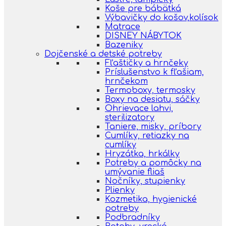
Koše pre bábätká
Výbavičky do košov,kolísok
Matrace
DISNEY NÁBYTOK
Bazeniky
Dojčenské a detské potreby
Fľaštičky a hrnčeky
Príslušenstvo k fľašiam,
hrnčekom
Termoboxy, termosky
Boxy na desiatu, sáčky
Ohrievace lahvi,
sterilizatory
Taniere, misky, príbory
Cumlíky, retiazky na
cumlíky
Hryzátka, hrkálky
Potreby a pomôcky na
umývanie fliaš
Nočníky, stupienky
Plienky
Kozmetika, hygienické
potreby
Podbradníky