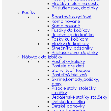
Hračky nielen na cesty
Príslušenstvo, doplnky
Kočíky
Športové a golfové
Kombinované
Kombinované
Fusáky do kočíkov
Rukávniky do kočíka
Tašky ku kočíkom
Vložky do kočíkov
Slnečníky, dáždniky
Príslušenstvo, doplnky
Nábytok do izbičky
Postieľky,kolísky
Postele pre deti
Stany, týpí, teepee
Posteľná bielizeň
Skrine,komody,poličky,
boxy
Písacie stoly, stolečky,
stoličky
Jedálenské stolíky stolčeky
Detská kresielka
Detské pohovky
Lustre, lampičky