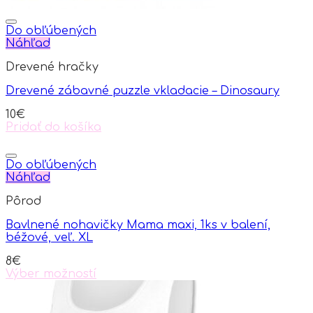
Do obľúbených
Náhľad
Drevené hračky
Drevené zábavné puzzle vkladacie – Dinosaury
10
€
Pridať do košíka
Do obľúbených
Náhľad
Pôrod
Bavlnené nohavičky Mama maxi, 1ks v balení,
béžové, veľ. XL
8
€
Výber možností
This
product
has