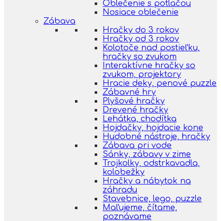
Oblečenie s potlačou
Nosiace oblečenie
Zábava
Hračky do 3 rokov
Hračky od 3 rokov
Kolotoče nad postieľku,
hračky so zvukom
Interaktívne hračky so
zvukom, projektory
Hracie deky, penové puzzle
Zábavné hry
Plyšové hračky
Drevené hračky
Lehátka, chodítka
Hojdačky, hojdacie kone
Hudobné nástroje, hračky
Zábava pri vode
Sánky, zábavy v zime
Trojkolky, odstrkavadla,
kolobežky
Hračky a nábytok na
záhradu
Stavebnice, lego, puzzle
Maľujeme, čítame,
poznávame