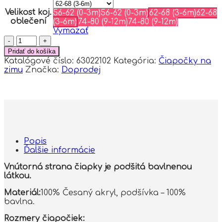
Velikost koj.
56-62 (0-3m)
56-62 (0-3m)
62-68 (3-6m)
62-68
oblečení
(3-6m)
74-80 (9-12m)
74-80 (9-12m)
Vymazať
množstvo
Zimná
Pridať do košíka
čiapka
Katalógové číslo:
63022102
Kategória:
Čiapočky na
na
zimu
Značka:
Doprodej
zaväzovanie
s
brmbolcami
+
šál,
Baby
Nellys
-
Popis
púdrovo
Ďalšie informácie
ružová,
vel.
Vnútorná strana čiapky je podšitá bavlnenou
62/68
látkou.
Materiál:
100% Česaný akryl, podšívka – 100%
bavlna.
Rozmery čiapočiek: