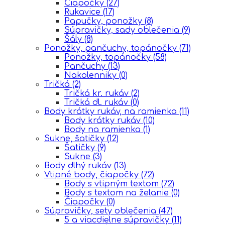
Čiapočky
(27)
Rukavice
(17)
Papučky, ponožky
(8)
Súpravičky, sady oblečenia
(9)
Šály
(8)
Ponožky, pančuchy, topánočky
(71)
Ponožky, topánočky
(58)
Pančuchy
(13)
Nakolenniky
(0)
Tričká
(2)
Tričká kr. rukáv
(2)
Tričká dl. rukáv
(0)
Body krátky rukáv, na ramienka
(11)
Body krátky rukáv
(10)
Body na ramienka
(1)
Sukne, šatičky
(12)
Šatičky
(9)
Sukne
(3)
Body dlhý rukáv
(13)
Vtipné body, čiapočky
(72)
Body s vtipným textom
(72)
Body s textom na želanie
(0)
Čiapočky
(0)
Súpravičky, sety oblečenia
(47)
5 a viacdielne súpravičky
(11)