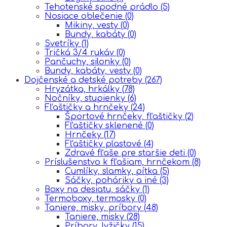
Tehotenské spodné prádlo
(5)
Nosiace oblečenie
(0)
Mikiny, vesty
(0)
Bundy, kabáty
(0)
Svetríky
(1)
Tričká 3/4 rukáv
(0)
Pančuchy, silonky
(0)
Bundy, kabáty, vesty
(0)
Dojčenské a detské potreby
(267)
Hryzátka, hrkálky
(78)
Nočníky, stupienky
(6)
Fľaštičky a hrnčeky
(24)
Športové hrnčeky, fľaštičky
(2)
Fľaštičky sklenené
(0)
Hrnčeky
(17)
Fľaštičky plastové
(4)
Zdravé fľaše pre staršie deti
(0)
Príslušenstvo k fľašiam, hrnčekom
(8)
Cumlíky, slamky, pítka
(5)
Sáčky, poháriky a iné
(3)
Boxy na desiatu, sáčky
(1)
Termoboxy, termosky
(0)
Taniere, misky, príbory
(48)
Taniere, misky
(28)
Príbory, lyžičky
(15)