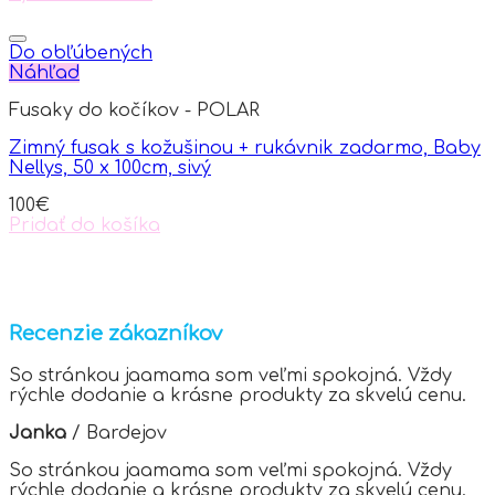
This
product
product
page
has
Do obľúbených
multiple
Náhľad
variants.
Fusaky do kočíkov - POLAR
The
options
Zimný fusak s kožušinou + rukávnik zadarmo, Baby
may
Nellys, 50 x 100cm, sivý
be
chosen
100
€
on
Pridať do košíka
the
product
page
Recenzie zákazníkov
So stránkou jaamama som veľmi spokojná. Vždy
rýchle dodanie a krásne produkty za skvelú cenu.
Janka
/
Bardejov
So stránkou jaamama som veľmi spokojná. Vždy
rýchle dodanie a krásne produkty za skvelú cenu.