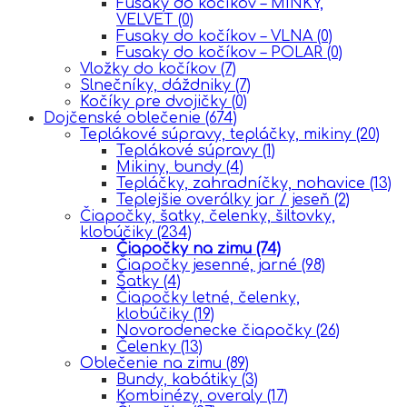
Fusaky do kočíkov – MINKY,
VELVET
(0)
Fusaky do kočíkov – VLNA
(0)
Fusaky do kočíkov – POLAR
(0)
Vložky do kočíkov
(7)
Slnečníky, dáždniky
(7)
Kočíky pre dvojičky
(0)
Dojčenské oblečenie
(674)
Teplákové súpravy, tepláčky, mikiny
(20)
Teplákové súpravy
(1)
Mikiny, bundy
(4)
Tepláčky, zahradníčky, nohavice
(13)
Teplejšie overálky jar / jeseň
(2)
Čiapočky, šatky, čelenky, šiltovky,
klobúčiky
(234)
Čiapočky na zimu
(74)
Čiapočky jesenné, jarné
(98)
Šatky
(4)
Čiapočky letné, čelenky,
klobúčiky
(19)
Novorodenecke čiapočky
(26)
Čelenky
(13)
Oblečenie na zimu
(89)
Bundy, kabátiky
(3)
Kombinézy, overaly
(17)