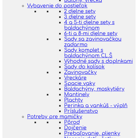
Batohy, vrecká
Vybavenie do postieľok
2 dielne sety
3 dielne sety
4 a 5-ti dielne sety s
baldachýnom
6-ti a 8-mi dielne sety
Sady sa zavinovačkou
zadarmo
Sady komplet s
baldachýnom CL,Š
Výhodné sady s doplnkami
Sady do kolísok
Zavinovačky
Vreckáre
Spacie vaky
Baldachýny, moskytiéry
Mantinely
Plachty
Perinka a vankúš - výplň
Príslušenstvo
Potreby pre mamičky
Pôrod
Dojčenie
Prebaľovanie, plienky