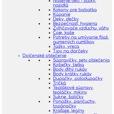
Nosenie detí - šatky,
nosidlá
Kokony pre babatka
Kúpanie
Deky, dečky
Bezpečnosť, hygiena
Zvlhčovače vzduchu, váhy
Čaje, kaše
Potreby na umývanie fliaš,
gumených cumlíkov
Tašky, vreca
Tipy na darčeky
Dojčenské oblečenie
Súpravičky, sety oblečenia
Košieľky, tielka
Body dlhý rukáv
Body krátky rukáv
Dupačky, polodupačky
Tričká
Teplákové súpravy,
tepláčky, mikiny
Sukne, šatičky
Ponožky, pančuchy,
topánočky
Kraťase, legíny