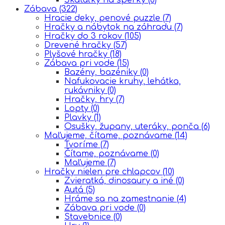
Zábava
(322)
Hracie deky, penové puzzle
(7)
Hračky a nábytok na záhradu
(7)
Hračky do 3 rokov
(105)
Drevené hračky
(57)
Plyšové hračky
(18)
Zábava pri vode
(15)
Bazény, bazéniky
(0)
Nafukovacie kruhy, lehátka,
rukávniky
(0)
Hračky, hry
(7)
Lopty
(0)
Plavky
(1)
Osušky, župany, uteráky, ponča
(6)
Maľujeme, čítame, poznávame
(14)
Tvoríme
(7)
Čítame, poznávame
(0)
Maľujeme
(7)
Hračky nielen pre chlapcov
(10)
Zvieratká, dinosaury a iné
(0)
Autá
(5)
Hráme sa na zamestnanie
(4)
Zábava pri vode
(0)
Stavebnice
(0)