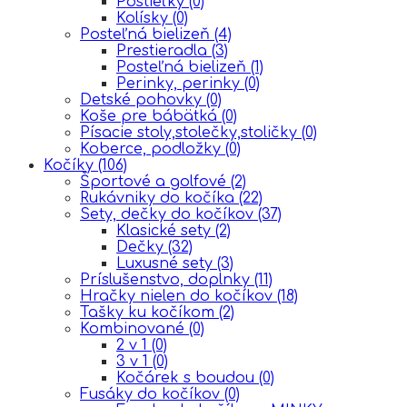
Postieľky
(0)
Kolísky
(0)
Posteľná bielizeň
(4)
Prestieradla
(3)
Posteľná bielizeň
(1)
Perinky, perinky
(0)
Detské pohovky
(0)
Koše pre bábätká
(0)
Písacie stoly,stolečky,stoličky
(0)
Koberce, podložky
(0)
Kočíky
(106)
Športové a golfové
(2)
Rukávniky do kočíka
(22)
Sety, dečky do kočíkov
(37)
Klasické sety
(2)
Dečky
(32)
Luxusné sety
(3)
Príslušenstvo, doplnky
(11)
Hračky nielen do kočíkov
(18)
Tašky ku kočíkom
(2)
Kombinované
(0)
2 v 1
(0)
3 v 1
(0)
Kočárek s boudou
(0)
Fusáky do kočíkov
(0)