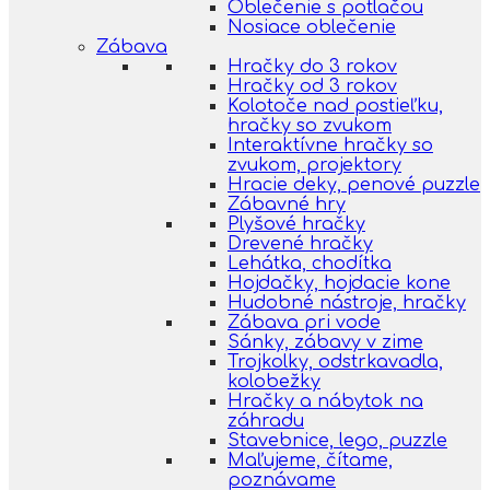
Oblečenie s potlačou
Nosiace oblečenie
Zábava
Hračky do 3 rokov
Hračky od 3 rokov
Kolotoče nad postieľku,
hračky so zvukom
Interaktívne hračky so
zvukom, projektory
Hracie deky, penové puzzle
Zábavné hry
Plyšové hračky
Drevené hračky
Lehátka, chodítka
Hojdačky, hojdacie kone
Hudobné nástroje, hračky
Zábava pri vode
Sánky, zábavy v zime
Trojkolky, odstrkavadla,
kolobežky
Hračky a nábytok na
záhradu
Stavebnice, lego, puzzle
Maľujeme, čítame,
poznávame