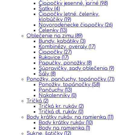
Čiapočky jesenné, jarné
(98)
Šatky
(4)
Čiapočky letné, čelenky,
klobúčiky
(19)
Novorodenecke čiapočky
(26)
Čelenky
(13)
Oblečenie na zimu
(89)
Bundy, kabátiky
(3)
Kombinézy, overaly
(17)
Čiapočky
(27)
Rukavice
(17)
Papučky, ponožky
(8)
Súpravičky, sady oblečenia
(9)
Šály
(8)
Ponožky, pančuchy, topánočky
(71)
Ponožky, topánočky
(58)
Pančuchy
(13)
Nakolenniky
(0)
Tričká
(2)
Tričká kr. rukáv
(2)
Tričká dl. rukáv
(0)
Body krátky rukáv, na ramienka
(11)
Body krátky rukáv
(10)
Body na ramienka
(1)
Sukne, šatičky
(12)