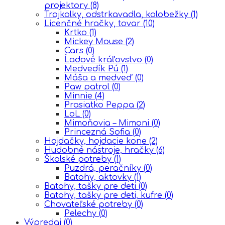
projektory
(8)
Trojkolky, odstrkavadla, kolobežky
(1)
Licenčné hračky, tovar
(10)
Krtko
(1)
Mickey Mouse
(2)
Cars
(0)
Ĺadové kráľovstvo
(0)
Medvedík Pú
(1)
Máša a medveď
(0)
Paw patrol
(0)
Minnie
(4)
Prasiatko Peppa
(2)
LoL
(0)
Mimoňovia – Mimoni
(0)
Princezná Sofia
(0)
Hojdačky, hojdacie kone
(2)
Hudobné nástroje, hračky
(6)
Školské potreby
(1)
Puzdrá, peračníky
(0)
Batohy, aktovky
(1)
Batohy, tašky pre deti
(0)
Batohy, tašky pre deti, kufre
(0)
Chovateľské potreby
(0)
Pelechy
(0)
Výpredaj
(0)