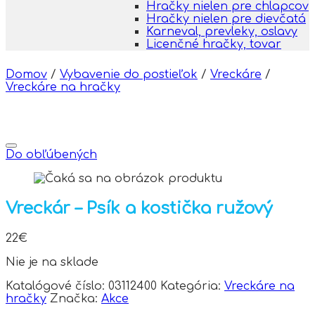
Hračky nielen pre chlapcov
Hračky nielen pre dievčatá
Karneval, prevleky, oslavy
Licenčné hračky, tovar
Domov
/
Vybavenie do postieľok
/
Vreckáre
/
Vreckáre na hračky
Do obľúbených
Vreckár – Psík a kostička ružový
22
€
Nie je na sklade
Katalógové číslo:
03112400
Kategória:
Vreckáre na
hračky
Značka:
Akce