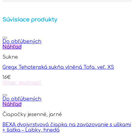
Súvisiace produkty
Do obľúbených
Náhľad
Sukne
Gregx Tehotenská sukňa vlněná Tofa, veľ. XS
16
€
Výber možností
This
product
has
Do obľúbených
multiple
Náhľad
variants.
Čiapočky jesenné, jarné
The
options
BEXA dvojvrstvová čiapka na zaväzovanie s uškami
may
+ šatka – Labky, hnedá
be