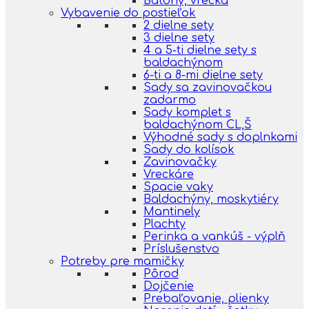
Batohy, vrecká
Vybavenie do postieľok
2 dielne sety
3 dielne sety
4 a 5-ti dielne sety s
baldachýnom
6-ti a 8-mi dielne sety
Sady sa zavinovačkou
zadarmo
Sady komplet s
baldachýnom CL,Š
Výhodné sady s doplnkami
Sady do kolísok
Zavinovačky
Vreckáre
Spacie vaky
Baldachýny, moskytiéry
Mantinely
Plachty
Perinka a vankúš - výplň
Príslušenstvo
Potreby pre mamičky
Pôrod
Dojčenie
Prebaľovanie, plienky