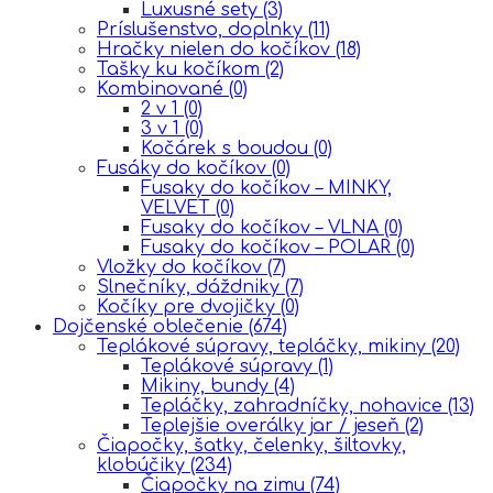
Luxusné sety
(3)
Príslušenstvo, doplnky
(11)
Hračky nielen do kočíkov
(18)
Tašky ku kočíkom
(2)
Kombinované
(0)
2 v 1
(0)
3 v 1
(0)
Kočárek s boudou
(0)
Fusáky do kočíkov
(0)
Fusaky do kočíkov – MINKY,
VELVET
(0)
Fusaky do kočíkov – VLNA
(0)
Fusaky do kočíkov – POLAR
(0)
Vložky do kočíkov
(7)
Slnečníky, dáždniky
(7)
Kočíky pre dvojičky
(0)
Dojčenské oblečenie
(674)
Teplákové súpravy, tepláčky, mikiny
(20)
Teplákové súpravy
(1)
Mikiny, bundy
(4)
Tepláčky, zahradníčky, nohavice
(13)
Teplejšie overálky jar / jeseň
(2)
Čiapočky, šatky, čelenky, šiltovky,
klobúčiky
(234)
Čiapočky na zimu
(74)