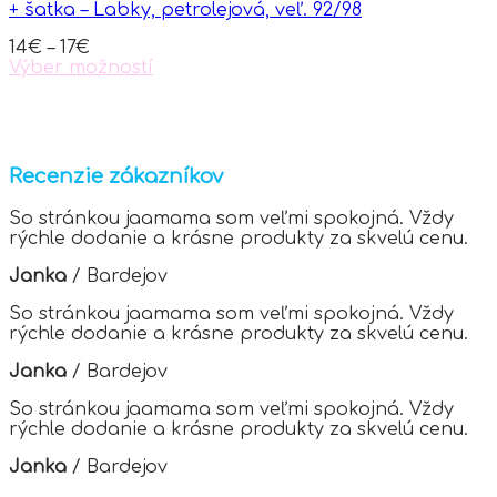
+ šatka – Labky, petrolejová, veľ. 92/98
14
€
–
17
€
Výber možností
This
product
has
multiple
variants.
Recenzie zákazníkov
The
options
So stránkou jaamama som veľmi spokojná. Vždy
may
rýchle dodanie a krásne produkty za skvelú cenu.
be
chosen
Janka
/
Bardejov
on
the
So stránkou jaamama som veľmi spokojná. Vždy
product
rýchle dodanie a krásne produkty za skvelú cenu.
page
Janka
/
Bardejov
So stránkou jaamama som veľmi spokojná. Vždy
rýchle dodanie a krásne produkty za skvelú cenu.
Janka
/
Bardejov