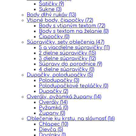
Šatičky
(9)
Sukne
(3)
Body dlhý rukáv
(13)
Vtipné body, čiapočky
(72)
Body s vtipným textom
(72)
Body s textom na želanie
(0)
Čiapočky
(0)
Súpravičky, sety oblečenia
(47)
5 a viacdielne súpravičky
(11)
2 dielne súpravičky
(15)
3 dielne súpravičky
(12)
Súpravy do porodnice
(9)
4 dielne súpravičky
(0)
Dupačky, polodupačky
(5)
Polodupačky
(3)
Polodupačkové tepláčky
(0)
Dupačky
(2)
Overály, pyžamká,župany
(14)
Overály
(14)
Pyžamká
(0)
Župany
(0)
Oblečenie ku krstu, na slávnosť
(16)
Chlapec
(10)
Dievča
(5)
Doplnky
(1)