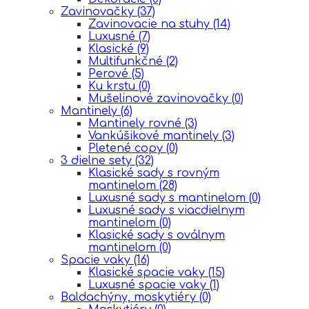
Zavinovačky
(37)
Zavinovacie na stuhy
(14)
Luxusné
(7)
Klasické
(9)
Multifunkčné
(2)
Perové
(5)
Ku krstu
(0)
Mušelinové zavinovačky
(0)
Mantinely
(6)
Mantinely rovné
(3)
Vankúšikové mantinely
(3)
Pletené copy
(0)
3 dielne sety
(32)
Klasické sady s rovným
mantinelom
(28)
Luxusné sady s mantinelom
(0)
Luxusné sady s viacdielnym
mantinelom
(0)
Klasické sady s oválnym
mantinelom
(0)
Spacie vaky
(16)
Klasické spacie vaky
(15)
Luxusné spacie vaky
(1)
Baldachýny, moskytiéry
(0)