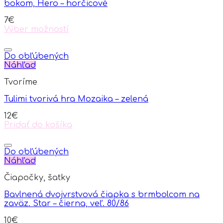
bokom, Hero – horčicové
7
€
Výber možností
This
product
has
Do obľúbených
multiple
Náhľad
variants.
Tvoríme
The
options
Tulimi tvorivá hra Mozaika – zelená
may
be
12
€
chosen
Pridať do košíka
on
the
product
Do obľúbených
page
Náhľad
Čiapočky, šatky
Bavlnená dvojvrstvová čiapka s brmbolcom na
zaväz. Star – čierna, veľ. 80/86
10
€