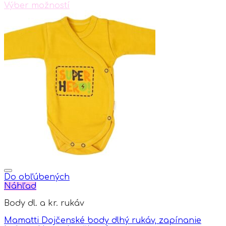
Výber možností
This
product
has
multiple
variants.
The
options
may
be
chosen
on
the
product
page
Do obľúbených
Náhľad
Body dl. a kr. rukáv
Mamatti Dojčenské body dlhý rukáv, zapínanie