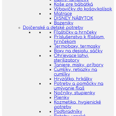
Koše pre bábätká
Výbavičky do košov,kolísok
Matrace
DISNEY NÁBYTOK
Bazeniky
Dojčenské a detské potreby
Fľaštičky a hrnčeky
Príslušenstvo k fľašiam,
hrnčekom
Termoboxy, termosky
Boxy na desiatu, sáčky
Ohrievace lahvi,
sterilizatory
Taniere, misky, príbory
Cumlíky, retiazky na
cumlíky
Hryzátka, hrkálky
Potreby a pomôcky na
umývanie fliaš
Nočníky, stupienky
Plienky
Kozmetika, hygienické
potreby
Podbradníky