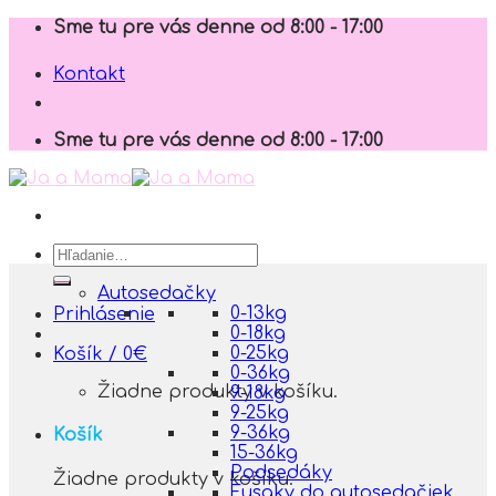
Skip
Sme tu pre vás denne od 8:00 - 17:00
to
content
Kontakt
Sme tu pre vás denne od 8:00 - 17:00
Hľadať:
Autosedačky
0-13kg
Prihlásenie
0-18kg
0-25kg
Košík /
0
€
0-36kg
Žiadne produkty v košíku.
9-18kg
9-25kg
9-36kg
Košík
15-36kg
Podsedáky
Žiadne produkty v košíku.
Fusaky do autosedačiek