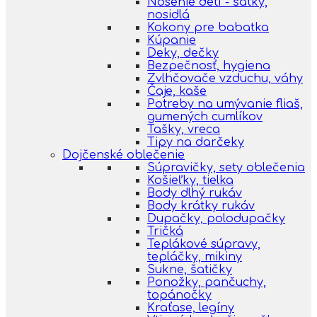
Nosenie detí - šatky,
nosidlá
Kokony pre babatka
Kúpanie
Deky, dečky
Bezpečnosť, hygiena
Zvlhčovače vzduchu, váhy
Čaje, kaše
Potreby na umývanie fliaš,
gumených cumlíkov
Tašky, vreca
Tipy na darčeky
Dojčenské oblečenie
Súpravičky, sety oblečenia
Košieľky, tielka
Body dlhý rukáv
Body krátky rukáv
Dupačky, polodupačky
Tričká
Teplákové súpravy,
tepláčky, mikiny
Sukne, šatičky
Ponožky, pančuchy,
topánočky
Kraťase, legíny