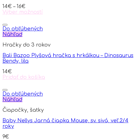
chosen
14
€
–
16
€
on
Výber možností
the
This
product
product
page
has
Do obľúbených
multiple
Náhľad
variants.
Hračky do 3 rokov
The
options
Bali Bazoo Plyšová hračka s hrkálkou – Dinosaurus
may
Bendy, lila
be
chosen
14
€
on
Pridať do košíka
the
product
page
Do obľúbených
Náhľad
Čiapočky, šatky
Baby Nellys Jarná čiapka Mouse, sv. sivá, veľ.2/4
roky
9
€