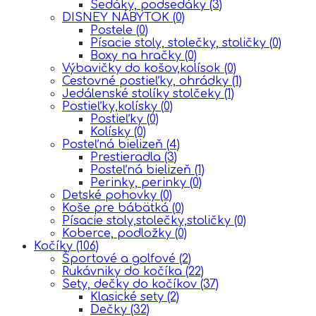
Sedáky, podsedáky
(3)
DISNEY NÁBYTOK
(0)
Postele
(0)
Písacie stoly, stolečky, stoličky
(0)
Boxy na hračky
(0)
Výbavičky do košov,kolísok
(0)
Cestovné postieľky, ohrádky
(1)
Jedálenské stolíky stolčeky
(1)
Postieľky,kolísky
(0)
Postieľky
(0)
Kolísky
(0)
Posteľná bielizeň
(4)
Prestieradla
(3)
Posteľná bielizeň
(1)
Perinky, perinky
(0)
Detské pohovky
(0)
Koše pre bábätká
(0)
Písacie stoly,stolečky,stoličky
(0)
Koberce, podložky
(0)
Kočíky
(106)
Športové a golfové
(2)
Rukávniky do kočíka
(22)
Sety, dečky do kočíkov
(37)
Klasické sety
(2)
Dečky
(32)