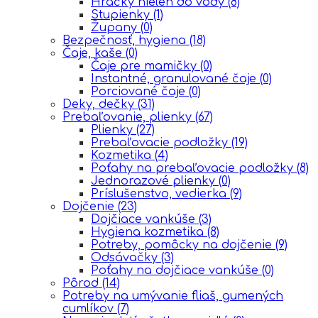
Hračky nielen do vody
(8)
Stupienky
(1)
Župany
(0)
Bezpečnosť, hygiena
(18)
Čaje, kaše
(0)
Čaje pre mamičky
(0)
Instantné, granulované čaje
(0)
Porciované čaje
(0)
Deky, dečky
(31)
Prebaľovanie, plienky
(67)
Plienky
(27)
Prebaľovacie podložky
(19)
Kozmetika
(4)
Poťahy na prebaľovacie podložky
(8)
Jednorazové plienky
(0)
Príslušenstvo, vedierka
(9)
Dojčenie
(23)
Dojčiace vankúše
(3)
Hygiena kozmetika
(8)
Potreby, pomôcky na dojčenie
(9)
Odsávačky
(3)
Poťahy na dojčiace vankúše
(0)
Pôrod
(14)
Potreby na umývanie fliaš, gumených
cumlíkov
(7)