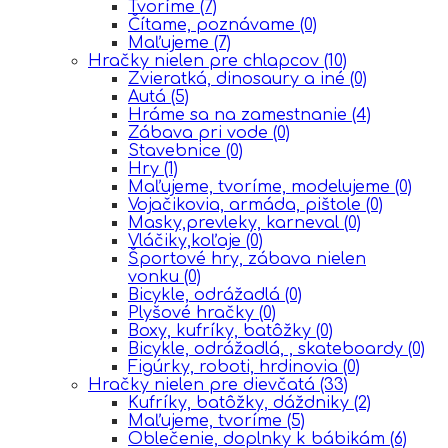
Tvoríme
(7)
Čítame, poznávame
(0)
Maľujeme
(7)
Hračky nielen pre chlapcov
(10)
Zvieratká, dinosaury a iné
(0)
Autá
(5)
Hráme sa na zamestnanie
(4)
Zábava pri vode
(0)
Stavebnice
(0)
Hry
(1)
Maľujeme, tvoríme, modelujeme
(0)
Vojačikovia, armáda, pištole
(0)
Masky,prevleky, karneval
(0)
Vláčiky,koľaje
(0)
Športové hry, zábava nielen
vonku
(0)
Bicykle, odrážadlá
(0)
Plyšové hračky
(0)
Boxy, kufríky, batôžky
(0)
Bicykle, odrážadlá, , skateboardy
(0)
Figúrky, roboti, hrdinovia
(0)
Hračky nielen pre dievčatá
(33)
Kufríky, batôžky, dáždniky
(2)
Maľujeme, tvoríme
(5)
Oblečenie, doplnky k bábikám
(6)