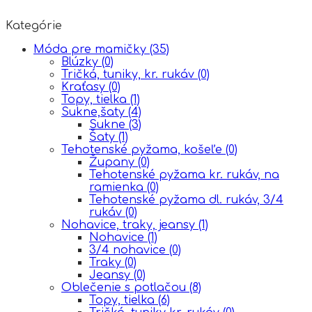
Kategórie
Móda pre mamičky
(35)
Blúzky
(0)
Tričká, tuniky, kr. rukáv
(0)
Kraťasy
(0)
Topy, tielka
(1)
Sukne,šaty
(4)
Sukne
(3)
Šaty
(1)
Tehotenské pyžama, košeľe
(0)
Župany
(0)
Tehotenské pyžama kr. rukáv, na
ramienka
(0)
Tehotenské pyžama dl. rukáv, 3/4
rukáv
(0)
Nohavice, traky, jeansy
(1)
Nohavice
(1)
3/4 nohavice
(0)
Traky
(0)
Jeansy
(0)
Oblečenie s potlačou
(8)
Topy, tielka
(6)