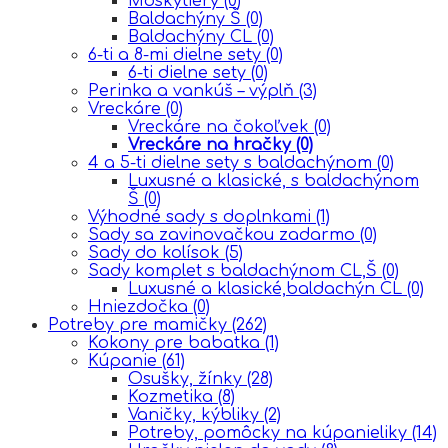
Moskytiéry
(0)
Baldachýny Š
(0)
Baldachýny CL
(0)
6-ti a 8-mi dielne sety
(0)
6-ti dielne sety
(0)
Perinka a vankúš – výplň
(3)
Vreckáre
(0)
Vreckáre na čokoľvek
(0)
Vreckáre na hračky
(0)
4 a 5-ti dielne sety s baldachýnom
(0)
Luxusné a klasické, s baldachýnom
Š
(0)
Výhodné sady s doplnkami
(1)
Sady sa zavinovačkou zadarmo
(0)
Sady do kolísok
(5)
Sady komplet s baldachýnom CL,Š
(0)
Luxusné a klasické,baldachýn CL
(0)
Hniezdočka
(0)
Potreby pre mamičky
(262)
Kokony pre babatka
(1)
Kúpanie
(61)
Osušky, žínky
(28)
Kozmetika
(8)
Vaničky, kýbliky
(2)
Potreby, pomôcky na kúpanieliky
(14)