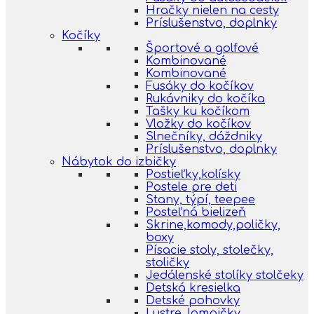
Hračky nielen na cesty
Príslušenstvo, doplnky
Kočíky
Športové a golfové
Kombinované
Kombinované
Fusáky do kočíkov
Rukávniky do kočíka
Tašky ku kočíkom
Vložky do kočíkov
Slnečníky, dáždniky
Príslušenstvo, doplnky
Nábytok do izbičky
Postieľky,kolísky
Postele pre deti
Stany, týpí, teepee
Posteľná bielizeň
Skrine,komody,poličky,
boxy
Písacie stoly, stolečky,
stoličky
Jedálenské stolíky stolčeky
Detská kresielka
Detské pohovky
Lustre, lampičky