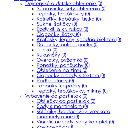
Dojčenské a detské oblečenie
(0)
Súpravičky, sety oblečenia
(0)
Tepláky, teplákovky
(0)
Košieľky, kabátiky, tielka
(0)
Sukne, šatičky
(0)
Body dl. a kr. rukáv
(0)
Čiapočky, šatky
(0)
Kraťasky, legíny, spodná bielizeň
(0)
Dupačky, polodupačky
(0)
Tričká
(0)
Rukavičky
(0)
Overálky, pyžamká
(0)
Ponožky, pančuchy
(0)
Oblečenie na zimu
(0)
Čiapočky a body s textom
(0)
Podbradníky
(0)
Topánky, capáčky
(0)
Tepláky, teplákovky, mikiny
(0)
Vybavenie do postieľok
(0)
Obliečky do postieľok
(0)
Sady s mantinelom
(0)
Volániky, baldachýny, vreckára,
mantinely a iné
(0)
Viacdielne sady, sady komplet
(0)
Zavinovačky
(0)