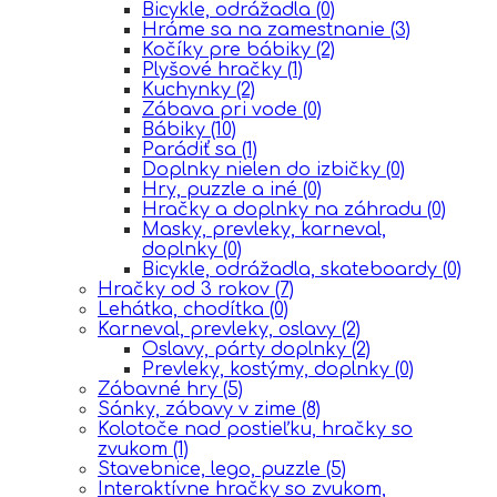
Bicykle, odrážadla
(0)
Hráme sa na zamestnanie
(3)
Kočíky pre bábiky
(2)
Plyšové hračky
(1)
Kuchynky
(2)
Zábava pri vode
(0)
Bábiky
(10)
Parádiť sa
(1)
Doplnky nielen do izbičky
(0)
Hry, puzzle a iné
(0)
Hračky a doplnky na záhradu
(0)
Masky, prevleky, karneval,
doplnky
(0)
Bicykle, odrážadla, skateboardy
(0)
Hračky od 3 rokov
(7)
Lehátka, chodítka
(0)
Karneval, prevleky, oslavy
(2)
Oslavy, párty doplnky
(2)
Prevleky, kostýmy, doplnky
(0)
Zábavné hry
(5)
Sánky, zábavy v zime
(8)
Kolotoče nad postieľku, hračky so
zvukom
(1)
Stavebnice, lego, puzzle
(5)
Interaktívne hračky so zvukom,