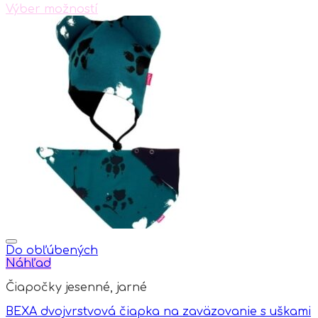
Výber možností
This
product
has
multiple
variants.
The
options
may
be
chosen
on
the
product
page
Do obľúbených
Náhľad
Čiapočky jesenné, jarné
BEXA dvojvrstvová čiapka na zaväzovanie s uškami