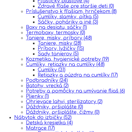
Fľaštičky plastové
(4)
Zdravé fľaše pre staršie deti
(0)
Príslušenstvo k fľašiam, hrnčekom
(8)
Cumlíky, slamky, pítka
(5)
Sáčky, poháriky a iné
(3)
Boxy na desiatu, sáčky
(1)
Termoboxy, termosky
(0)
Taniere, misky, príbory
(48)
Taniere, misky
(28)
Príbory, lyžičky
(15)
Sady tanierov
(5)
Kozmetika, hygienické potreby
(19)
Cumlíky, retiazky na cumlíky
(48)
Cumlíky
(31)
Retiazky a púzdra na cumlíky
(17)
Podbradníky
(24)
Batohy, vrecká
(2)
Potreby a pomôcky na umývanie fliaš
(6)
Plienky
(1)
Ohrievace lahvi, sterilizatory
(2)
Dáždniky, pršiplášte
(0)
Dáždniky, pršiplášte, čižmy
(0)
Nábytok do izbičky
(52)
Detská kresielka
(4)
Matrace
(17)