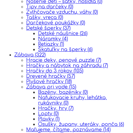
Nosenie detí – šatky, nosidlá
(0)
Tipy na darčeky
(0)
Zvlhčovače vzduchu, váhy
(0)
Tašky, vreca
(0)
Darčekové poukážky
(0)
Detské šperky
(37)
Detské náušnice
(26)
Náramky
(4)
Retiazky
(1)
Škatuľky na šperky
(6)
Zábava
(322)
Hracie deky, penové puzzle
(7)
Hračky a nábytok na záhradu
(7)
Hračky do 3 rokov
(105)
Drevené hračky
(57)
Plyšové hračky
(18)
Zábava pri vode
(15)
Bazény, bazéniky
(0)
Nafukovacie kruhy, lehátka,
rukávniky
(0)
Hračky, hry
(7)
Lopty
(0)
Plavky
(1)
Osušky, župany, uteráky, ponča
(6)
Maľujeme, čítame, poznávame
(14)