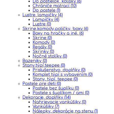
Do postielok, kolísky
(6)
Chrániče matrací
(10)
Do postele
(1)
Lustre, lampičky
(4)
Lampičky
(4)
Lustre
(0)
Skrine,komody,poličky, boxy
(6)
Boxy na hračky a iné.
(6)
Skrine
(0)
Komody
(0)
Regály
(0)
Skrinky
(0)
Nočné stolíky
(0)
Bazeniky
(0)
Stany,týpí,teepee
(0)
Prislušenstvo, doplňky
(0)
Komplet týpí s vybavením
(0)
Stany, týpí, teepee
(0)
Postele pre deti
(0)
Postele bez šuplíku
(0)
Postele s šuplíkom / ami
(0)
Dekoracje, doplňky
(14)
Nahrievacie vankúšiky
(0)
Vankúšiky
(7)
Nálepky, dekorácie na stenu
(1)