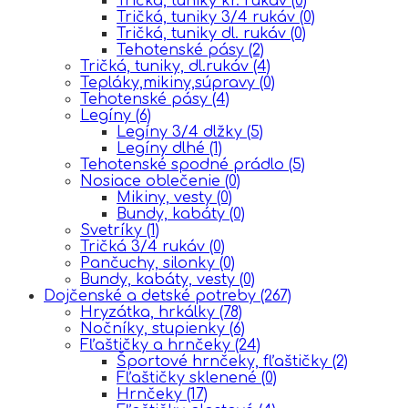
Tričká, tuniky kr. rukáv
(0)
Tričká, tuniky 3/4 rukáv
(0)
Tričká, tuniky dl. rukáv
(0)
Tehotenské pásy
(2)
Tričká, tuniky, dl.rukáv
(4)
Tepláky,mikiny,súpravy
(0)
Tehotenské pásy
(4)
Legíny
(6)
Legíny 3/4 dlžky
(5)
Legíny dlhé
(1)
Tehotenské spodné prádlo
(5)
Nosiace oblečenie
(0)
Mikiny, vesty
(0)
Bundy, kabáty
(0)
Svetríky
(1)
Tričká 3/4 rukáv
(0)
Pančuchy, silonky
(0)
Bundy, kabáty, vesty
(0)
Dojčenské a detské potreby
(267)
Hryzátka, hrkálky
(78)
Nočníky, stupienky
(6)
Fľaštičky a hrnčeky
(24)
Športové hrnčeky, fľaštičky
(2)
Fľaštičky sklenené
(0)
Hrnčeky
(17)