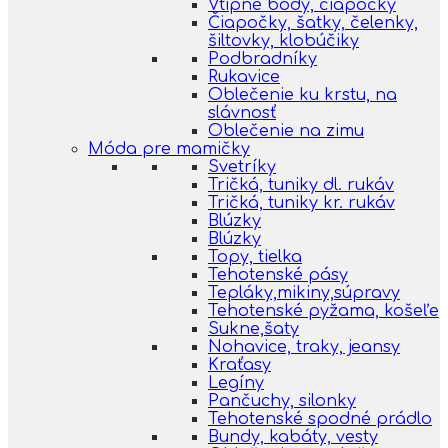
Vtipné body, čiapočky
Čiapočky, šatky, čelenky,
šiltovky, klobúčiky
Podbradníky
Rukavice
Oblečenie ku krstu, na
slávnosť
Oblečenie na zimu
Móda pre mamičky
Svetríky
Tričká, tuniky dl. rukáv
Tričká, tuniky kr. rukáv
Blúzky
Blúzky
Topy, tielka
Tehotenské pásy
Tepláky,mikiny,súpravy
Tehotenské pyžama, košeľe
Sukne,šaty
Nohavice, traky, jeansy
Kraťasy
Legíny
Pančuchy, silonky
Tehotenské spodné prádlo
Bundy, kabáty, vesty