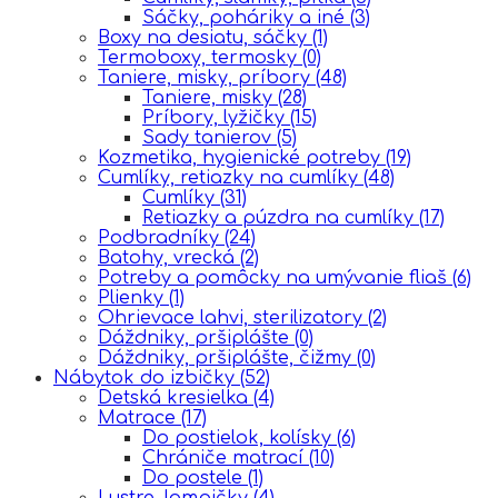
Sáčky, poháriky a iné
(3)
Boxy na desiatu, sáčky
(1)
Termoboxy, termosky
(0)
Taniere, misky, príbory
(48)
Taniere, misky
(28)
Príbory, lyžičky
(15)
Sady tanierov
(5)
Kozmetika, hygienické potreby
(19)
Cumlíky, retiazky na cumlíky
(48)
Cumlíky
(31)
Retiazky a púzdra na cumlíky
(17)
Podbradníky
(24)
Batohy, vrecká
(2)
Potreby a pomôcky na umývanie fliaš
(6)
Plienky
(1)
Ohrievace lahvi, sterilizatory
(2)
Dáždniky, pršiplášte
(0)
Dáždniky, pršiplášte, čižmy
(0)
Nábytok do izbičky
(52)
Detská kresielka
(4)
Matrace
(17)
Do postielok, kolísky
(6)
Chrániče matrací
(10)
Do postele
(1)
Lustre, lampičky
(4)