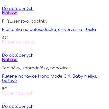
product
has
Do obľúbených
multiple
Náhľad
variants.
Príslušenstvo, doplnky
The
options
Pláštenka na autosedačku, univerzálna – biela
may
be
4
€
chosen
Pridať do košíka
on
the
product
Do obľúbených
page
Náhľad
Tepláčky, zahradníčky, nohavice
Pletené nohavice Hand Made Girl, Baby Nellys,
béžové
8
€
Výber možností
This
product
has
Do obľúbených