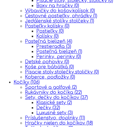
Písacie stoly, stolečky, stoličky
(0)
Boxy na hračky
(0)
Výbavičky do košov,kolísok
(0)
Cestovné postieľky, ohrádky
(1)
Jedálenské stolíky stolčeky
(1)
Postieľky,kolísky
(0)
Postieľky
(0)
Kolísky
(0)
Posteľná bielizeň
(4)
Prestieradla
(3)
Posteľná bielizeň
(1)
Perinky, perinky
(0)
Detské pohovky
(0)
Koše pre bábätká
(0)
Písacie stoly,stolečky,stoličky
(0)
Koberce, podložky
(0)
Kočíky
(106)
Športové a golfové
(2)
Rukávniky do kočíka
(22)
Sety, dečky do kočíkov
(37)
Klasické sety
(2)
Dečky
(32)
Luxusné sety
(3)
Príslušenstvo, doplnky
(11)
Hračky nielen do kočíkov
(18)