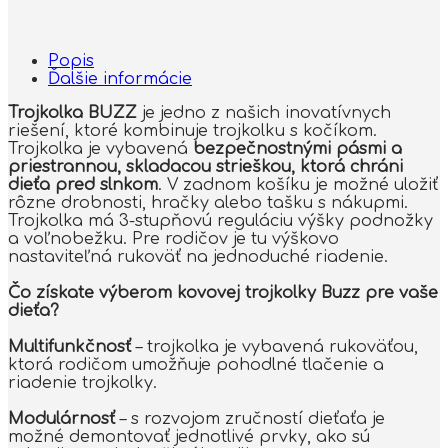
Popis
Ďalšie informácie
Trojkolka BUZZ
je jedno z našich inovatívnych
riešení, ktoré kombinuje trojkolku s kočíkom.
Trojkolka je vybavená
bezpečnostnými pásmi a
priestrannou, skladacou strieškou, ktorá chráni
dieťa pred slnkom
. V zadnom košíku je možné uložiť
rôzne drobnosti, hračky alebo tašku s nákupmi.
Trojkolka má 3-stupňovú reguláciu výšky podnožky
a voľnobežku. Pre rodičov je tu výškovo
nastaviteľná rukoväť na jednoduché riadenie.
Čo získate výberom kovovej trojkolky Buzz pre vaše
dieťa?
Multifunkčnosť
– trojkolka je vybavená rukoväťou,
ktorá rodičom umožňuje pohodlné tlačenie a
riadenie trojkolky.
Modulárnosť
– s rozvojom zručností dieťaťa je
možné demontovať jednotlivé prvky, ako sú