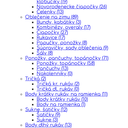
klobúčiky
(19)
Novorodenecke čiapočky
(26)
Čelenky
(13)
Oblečenie na zimu
(89)
Bundy, kabátiky
(3)
Kombinézy, overaly
(17)
Čiapočky
(27)
Rukavice
(17)
Papučky, ponožky
(8)
Súpravičky, sady oblečenia
(9)
Šály
(8)
Ponožky, pančuchy, topánočky
(71)
Ponožky, topánočky
(58)
Pančuchy
(13)
Nakolenniky
(0)
Tričká
(2)
Tričká kr. rukáv
(2)
Tričká dl. rukáv
(0)
Body krátky rukáv, na ramienka
(11)
Body krátky rukáv
(10)
Body na ramienka
(1)
Sukne, šatičky
(12)
Šatičky
(9)
Sukne
(3)
Body dlhý rukáv
(13)