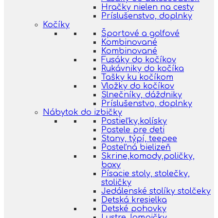
Hračky nielen na cesty
Príslušenstvo, doplnky
Kočíky
Športové a golfové
Kombinované
Kombinované
Fusáky do kočíkov
Rukávniky do kočíka
Tašky ku kočíkom
Vložky do kočíkov
Slnečníky, dáždniky
Príslušenstvo, doplnky
Nábytok do izbičky
Postieľky,kolísky
Postele pre deti
Stany, týpí, teepee
Posteľná bielizeň
Skrine,komody,poličky,
boxy
Písacie stoly, stolečky,
stoličky
Jedálenské stolíky stolčeky
Detská kresielka
Detské pohovky
Lustre, lampičky