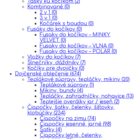
Tašky ku kočíkom
(2)
Kombinované
(0)
2 v 1
(0)
3 v 1
(0)
Kočárek s boudou
(0)
Fusáky do kočíkov
(0)
Fusaky do kočíkov – MINKY,
VELVET
(0)
Fusaky do kočíkov – VLNA
(0)
Fusaky do kočíkov – POLAR
(0)
Vložky do kočíkov
(7)
Slnečníky, dáždniky
(7)
Kočíky pre dvojičky
(0)
Dojčenské oblečenie
(674)
Teplákové súpravy, tepláčky, mikiny
(20)
Teplákové súpravy
(1)
Mikiny, bundy
(4)
Tepláčky, zahradníčky, nohavice
(13)
Teplejšie overálky jar / jeseň
(2)
Čiapočky, šatky, čelenky, šiltovky,
klobúčiky
(234)
Čiapočky na zimu
(74)
Čiapočky jesenné, jarné
(98)
Šatky
(4)
Čiapočky letné, čelenky,