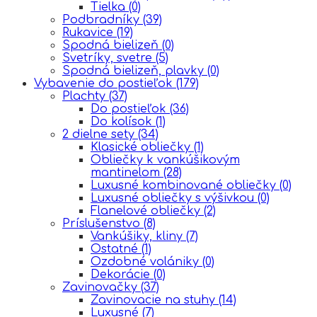
Tielka
(0)
Podbradníky
(39)
Rukavice
(19)
Spodná bielizeň
(0)
Svetríky, svetre
(5)
Spodná bielizeň, plavky
(0)
Vybavenie do postieľok
(179)
Plachty
(37)
Do postieľok
(36)
Do kolísok
(1)
2 dielne sety
(34)
Klasické obliečky
(1)
Obliečky k vankúšikovým
mantinelom
(28)
Luxusné kombinované obliečky
(0)
Luxusné obliečky s výšivkou
(0)
Flanelové obliečky
(2)
Príslušenstvo
(8)
Vankúšiky, kliny
(7)
Ostatné
(1)
Ozdobné volániky
(0)
Dekorácie
(0)
Zavinovačky
(37)
Zavinovacie na stuhy
(14)
Luxusné
(7)