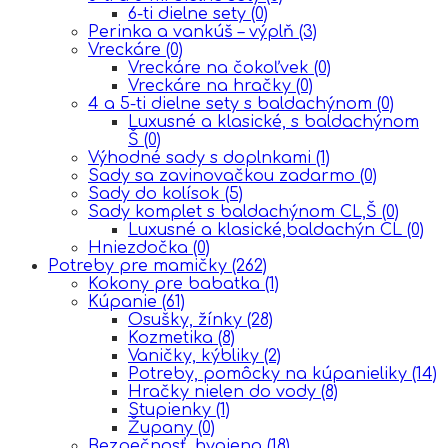
6-ti dielne sety
(0)
Perinka a vankúš – výplň
(3)
Vreckáre
(0)
Vreckáre na čokoľvek
(0)
Vreckáre na hračky
(0)
4 a 5-ti dielne sety s baldachýnom
(0)
Luxusné a klasické, s baldachýnom
Š
(0)
Výhodné sady s doplnkami
(1)
Sady sa zavinovačkou zadarmo
(0)
Sady do kolísok
(5)
Sady komplet s baldachýnom CL,Š
(0)
Luxusné a klasické,baldachýn CL
(0)
Hniezdočka
(0)
Potreby pre mamičky
(262)
Kokony pre babatka
(1)
Kúpanie
(61)
Osušky, žínky
(28)
Kozmetika
(8)
Vaničky, kýbliky
(2)
Potreby, pomôcky na kúpanieliky
(14)
Hračky nielen do vody
(8)
Stupienky
(1)
Župany
(0)
Bezpečnosť, hygiena
(18)