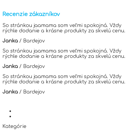
has
multiple
variants.
Recenzie zákazníkov
The
options
So stránkou jaamama som veľmi spokojná. Vždy
may
rýchle dodanie a krásne produkty za skvelú cenu.
be
chosen
Janka
/
Bardejov
on
the
So stránkou jaamama som veľmi spokojná. Vždy
product
rýchle dodanie a krásne produkty za skvelú cenu.
page
Janka
/
Bardejov
So stránkou jaamama som veľmi spokojná. Vždy
rýchle dodanie a krásne produkty za skvelú cenu.
Janka
/
Bardejov
Kategórie