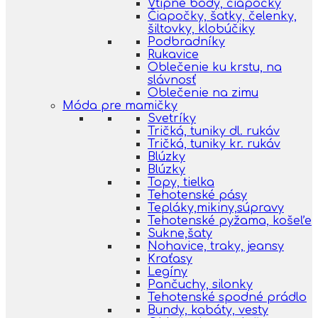
Vtipné body, čiapočky
Čiapočky, šatky, čelenky,
šiltovky, klobúčiky
Podbradníky
Rukavice
Oblečenie ku krstu, na
slávnosť
Oblečenie na zimu
Móda pre mamičky
Svetríky
Tričká, tuniky dl. rukáv
Tričká, tuniky kr. rukáv
Blúzky
Blúzky
Topy, tielka
Tehotenské pásy
Tepláky,mikiny,súpravy
Tehotenské pyžama, košeľe
Sukne,šaty
Nohavice, traky, jeansy
Kraťasy
Legíny
Pančuchy, silonky
Tehotenské spodné prádlo
Bundy, kabáty, vesty