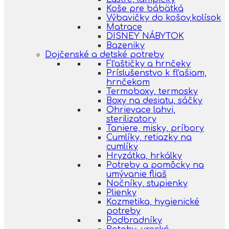
Koše pre bábätká
Výbavičky do košov,kolísok
Matrace
DISNEY NÁBYTOK
Bazeniky
Dojčenské a detské potreby
Fľaštičky a hrnčeky
Príslušenstvo k fľašiam,
hrnčekom
Termoboxy, termosky
Boxy na desiatu, sáčky
Ohrievace lahvi,
sterilizatory
Taniere, misky, príbory
Cumlíky, retiazky na
cumlíky
Hryzátka, hrkálky
Potreby a pomôcky na
umývanie fliaš
Nočníky, stupienky
Plienky
Kozmetika, hygienické
potreby
Podbradníky