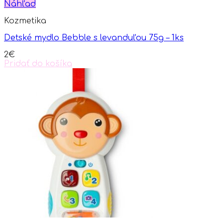
multiple
Náhľad
variants.
Kozmetika
The
options
Detské mydlo Bebble s levanduľou 75g – 1ks
may
be
2
€
chosen
Pridať do košíka
on
the
product
page