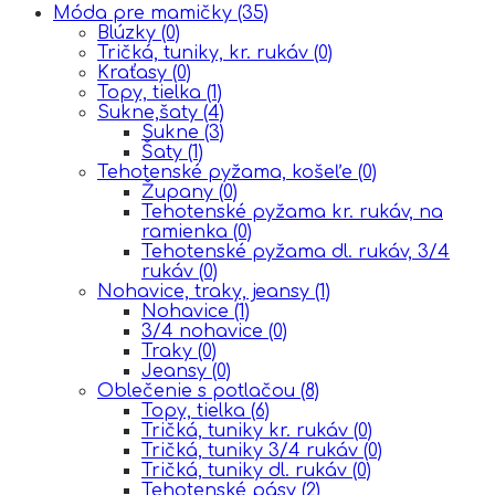
Móda pre mamičky
(35)
Blúzky
(0)
Tričká, tuniky, kr. rukáv
(0)
Kraťasy
(0)
Topy, tielka
(1)
Sukne,šaty
(4)
Sukne
(3)
Šaty
(1)
Tehotenské pyžama, košeľe
(0)
Župany
(0)
Tehotenské pyžama kr. rukáv, na
ramienka
(0)
Tehotenské pyžama dl. rukáv, 3/4
rukáv
(0)
Nohavice, traky, jeansy
(1)
Nohavice
(1)
3/4 nohavice
(0)
Traky
(0)
Jeansy
(0)
Oblečenie s potlačou
(8)
Topy, tielka
(6)
Tričká, tuniky kr. rukáv
(0)
Tričká, tuniky 3/4 rukáv
(0)
Tričká, tuniky dl. rukáv
(0)
Tehotenské pásy
(2)