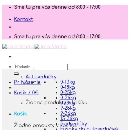
Skip
Sme tu pre vás denne od 8:00 - 17:00
to
content
Kontakt
Sme tu pre vás denne od 8:00 - 17:00
Hľadať:
Autosedačky
0-13kg
Prihlásenie
0-18kg
0-25kg
Košík /
0
€
0-36kg
Žiadne produkty v košíku.
9-18kg
9-25kg
9-36kg
Košík
15-36kg
Podsedáky
Žiadne produkty v košíku.
Fusaky do autosedačiek