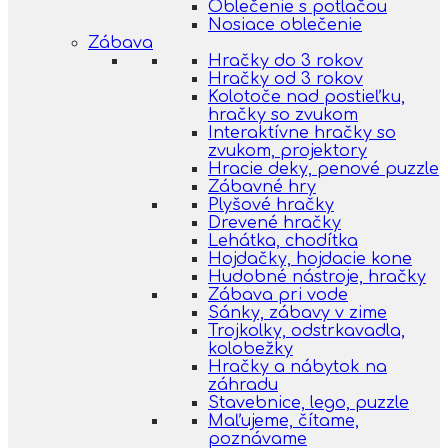
Oblečenie s potlačou
Nosiace oblečenie
Zábava
Hračky do 3 rokov
Hračky od 3 rokov
Kolotoče nad postieľku,
hračky so zvukom
Interaktívne hračky so
zvukom, projektory
Hracie deky, penové puzzle
Zábavné hry
Plyšové hračky
Drevené hračky
Lehátka, chodítka
Hojdačky, hojdacie kone
Hudobné nástroje, hračky
Zábava pri vode
Sánky, zábavy v zime
Trojkolky, odstrkavadla,
kolobežky
Hračky a nábytok na
záhradu
Stavebnice, lego, puzzle
Maľujeme, čítame,
poznávame