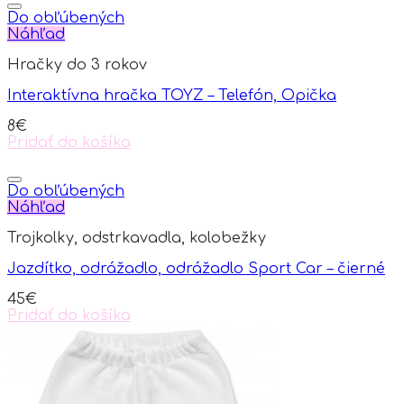
Do obľúbených
Náhľad
Hračky do 3 rokov
Interaktívna hračka TOYZ – Telefón, Opička
8
€
Pridať do košíka
Do obľúbených
Náhľad
Trojkolky, odstrkavadla, kolobežky
Jazdítko, odrážadlo, odrážadlo Sport Car – čierné
45
€
Pridať do košíka