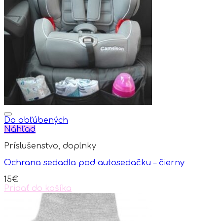
Do obľúbených
Náhľad
Príslušenstvo, doplnky
Ochrana sedadla pod autosedačku – čierny
15
€
Pridať do košíka