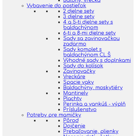
Batohy, vrecká
Vybavenie do postieľok
2 dielne sety
3 dielne sety
4 a 5-ti dielne sety s
baldachýnom
6-ti a 8-mi dielne sety
Sady sa zavinovačkou
zadarmo
Sady komplet s
baldachýnom CL,Š
Výhodné sady s doplnkami
Sady do kolísok
Zavinovačky
Vreckáre
Spacie vaky
Baldachýny, moskytiéry
Mantinely
Plachty
Perinka a vankúš - výplň
Príslušenstvo
Potreby pre mamičky
Pôrod
Dojčenie
Prebaľovanie, plienky