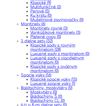
Klasické
(9)
Multifunkčné
(2)
Perové
(5)
Ku krstu
(0)
Mušelinové zavinovačky
(0)
Mantinely
(6)
Mantinely rovné
(3)
Vankúšikové mantinely
(3)
Pletené copy
(0)
3 dielne sety
(32)
Klasické sady s rovným
mantinelom
(28)
Luxusné sady s mantinelom
(0)
Luxusné sady s viacdielnym
mantinelom
(0)
Klasické sady s oválnym
mantinelom
(0)
Spacie vaky
(16)
Klasické spacie vaky
(15)
Luxusné spacie vaky
(1)
Baldachýny, moskytiéry
(0)
Moskytiéry
(0)
Baldachýny Š
(0)
Baldachýny CL
(0)
6-ti a 8-mi dielne sety
(0)