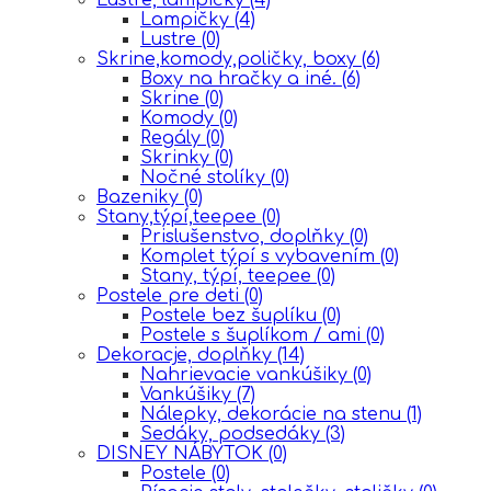
Lampičky
(4)
Lustre
(0)
Skrine,komody,poličky, boxy
(6)
Boxy na hračky a iné.
(6)
Skrine
(0)
Komody
(0)
Regály
(0)
Skrinky
(0)
Nočné stolíky
(0)
Bazeniky
(0)
Stany,týpí,teepee
(0)
Prislušenstvo, doplňky
(0)
Komplet týpí s vybavením
(0)
Stany, týpí, teepee
(0)
Postele pre deti
(0)
Postele bez šuplíku
(0)
Postele s šuplíkom / ami
(0)
Dekoracje, doplňky
(14)
Nahrievacie vankúšiky
(0)
Vankúšiky
(7)
Nálepky, dekorácie na stenu
(1)
Sedáky, podsedáky
(3)
DISNEY NÁBYTOK
(0)
Postele
(0)