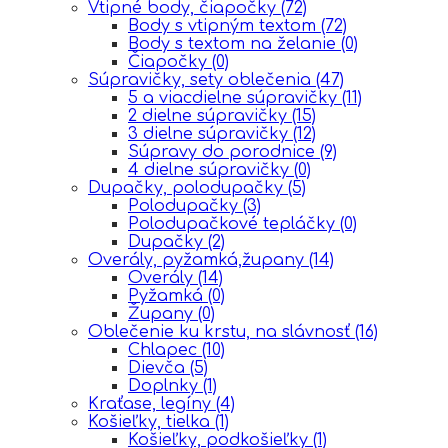
Vtipné body, čiapočky
(72)
Body s vtipným textom
(72)
Body s textom na želanie
(0)
Čiapočky
(0)
Súpravičky, sety oblečenia
(47)
5 a viacdielne súpravičky
(11)
2 dielne súpravičky
(15)
3 dielne súpravičky
(12)
Súpravy do porodnice
(9)
4 dielne súpravičky
(0)
Dupačky, polodupačky
(5)
Polodupačky
(3)
Polodupačkové tepláčky
(0)
Dupačky
(2)
Overály, pyžamká,župany
(14)
Overály
(14)
Pyžamká
(0)
Župany
(0)
Oblečenie ku krstu, na slávnosť
(16)
Chlapec
(10)
Dievča
(5)
Doplnky
(1)
Kraťase, legíny
(4)
Košieľky, tielka
(1)
Košieľky, podkošieľky
(1)