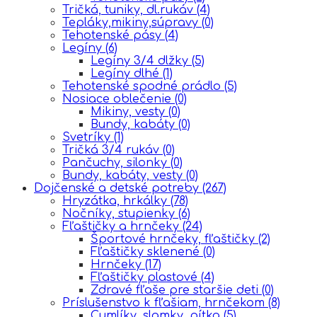
Tričká, tuniky, dl.rukáv
(4)
Tepláky,mikiny,súpravy
(0)
Tehotenské pásy
(4)
Legíny
(6)
Legíny 3/4 dlžky
(5)
Legíny dlhé
(1)
Tehotenské spodné prádlo
(5)
Nosiace oblečenie
(0)
Mikiny, vesty
(0)
Bundy, kabáty
(0)
Svetríky
(1)
Tričká 3/4 rukáv
(0)
Pančuchy, silonky
(0)
Bundy, kabáty, vesty
(0)
Dojčenské a detské potreby
(267)
Hryzátka, hrkálky
(78)
Nočníky, stupienky
(6)
Fľaštičky a hrnčeky
(24)
Športové hrnčeky, fľaštičky
(2)
Fľaštičky sklenené
(0)
Hrnčeky
(17)
Fľaštičky plastové
(4)
Zdravé fľaše pre staršie deti
(0)
Príslušenstvo k fľašiam, hrnčekom
(8)
Cumlíky, slamky, pítka
(5)