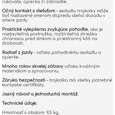
rukoväte, opierka či zábradlie.
Očný kontakt s dieťaťom
– sedadlo trojkolky môže
byť nastavené smerom dopredu alebo dozadu v
smere jazdy.
Praktické vylepšenia zvyšujúce pohodlie
, ako je
nastaviteľná podnožka, rozšíriteľná strieška
chrániaca pred slnkom a priestranný kôš na
drobnosti.
Radosť z jazdy
– vďaka pohodlnému sedadlu a
opierke.
Mnoho rokov skvelej zábavy
vďaka kvalitným
materiálom a spracovaniu.
Záruka bezpečnosti
– trojkolka má všetky potrebné
európske certifikáty.
Jasný návod a jednoduchá montáž
.
Technické údaje:
Hmotnosť s obalom: 9,5 kg.