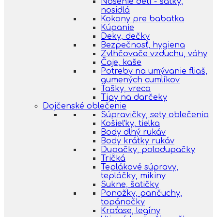
Nosenie detí - šatky,
nosidlá
Kokony pre babatka
Kúpanie
Deky, dečky
Bezpečnosť, hygiena
Zvlhčovače vzduchu, váhy
Čaje, kaše
Potreby na umývanie fliaš,
gumených cumlíkov
Tašky, vreca
Tipy na darčeky
Dojčenské oblečenie
Súpravičky, sety oblečenia
Košieľky, tielka
Body dlhý rukáv
Body krátky rukáv
Dupačky, polodupačky
Tričká
Teplákové súpravy,
tepláčky, mikiny
Sukne, šatičky
Ponožky, pančuchy,
topánočky
Kraťase, legíny