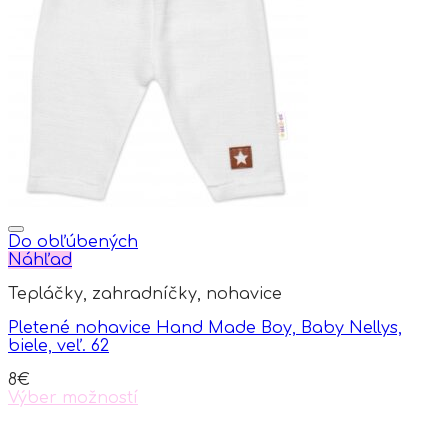
Do obľúbených
Náhľad
Tepláčky, zahradníčky, nohavice
Pletené nohavice Hand Made Boy, Baby Nellys,
biele, veľ. 62
8
€
Výber možností
This
product