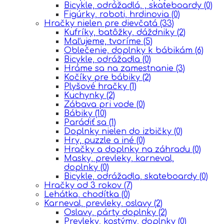
Bicykle, odrážadlá, , skateboardy
(0)
Figúrky, roboti, hrdinovia
(0)
Hračky nielen pre dievčatá
(33)
Kufríky, batôžky, dáždniky
(2)
Maľujeme, tvoríme
(5)
Oblečenie, doplnky k bábikám
(6)
Bicykle, odrážadla
(0)
Hráme sa na zamestnanie
(3)
Kočíky pre bábiky
(2)
Plyšové hračky
(1)
Kuchynky
(2)
Zábava pri vode
(0)
Bábiky
(10)
Parádiť sa
(1)
Doplnky nielen do izbičky
(0)
Hry, puzzle a iné
(0)
Hračky a doplnky na záhradu
(0)
Masky, prevleky, karneval,
doplnky
(0)
Bicykle, odrážadla, skateboardy
(0)
Hračky od 3 rokov
(7)
Lehátka, chodítka
(0)
Karneval, prevleky, oslavy
(2)
Oslavy, párty doplnky
(2)
Prevleky, kostýmy, doplnky
(0)