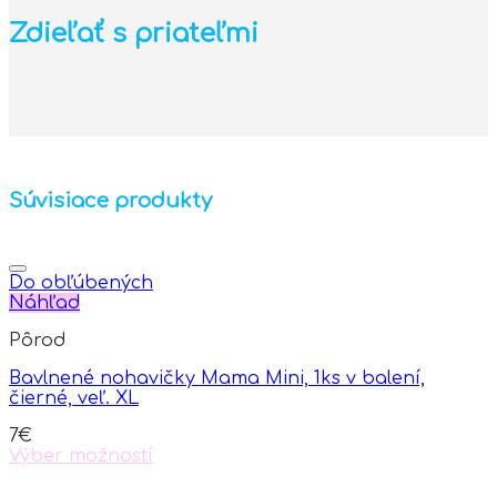
Zdieľať s priateľmi
Súvisiace produkty
Do obľúbených
Náhľad
Pôrod
Bavlnené nohavičky Mama Mini, 1ks v balení,
čierné, veľ. XL
7
€
Výber možností
This
product