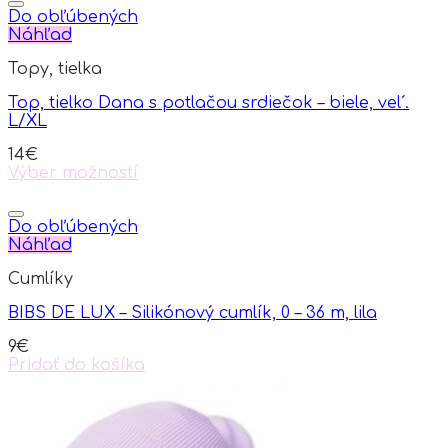
has
Do obľúbených
multiple
Náhľad
variants.
Topy, tielka
The
options
Top, tielko Dana s potlačou srdiečok – biele, vel´.
may
L/XL
be
chosen
14
€
on
Výber možností
the
This
product
product
page
has
Do obľúbených
multiple
Náhľad
variants.
Cumlíky
The
options
BIBS DE LUX – Silikónový cumlík, 0 – 36 m, lila
may
be
9
€
chosen
Pridať do košíka
on
the
product
page