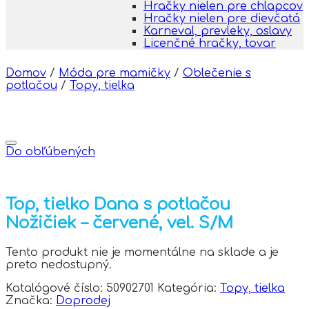
Hračky nielen pre chlapcov
Hračky nielen pre dievčatá
Karneval, prevleky, oslavy
Licenčné hračky, tovar
Domov
/
Móda pre mamičky
/
Oblečenie s
potlačou
/
Topy, tielka
Do obľúbených
Top, tielko Dana s potlačou
Nožičiek – červené, vel. S/M
Tento produkt nie je momentálne na sklade a je
preto nedostupný.
Katalógové číslo:
50902701
Kategória:
Topy, tielka
Značka:
Doprodej