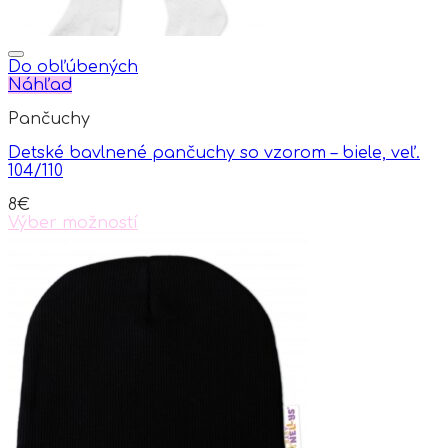
Do obľúbených
Náhľad
Pančuchy
Detské bavlnené pančuchy so vzorom – biele, veľ.
104/110
8
€
Výber možností
This
product
has
multiple
variants.
The
options
may
be
chosen
on
the