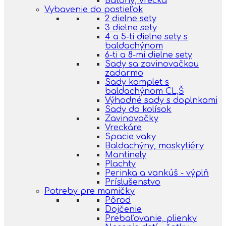
Batohy, vrecká
Vybavenie do postieľok
2 dielne sety
3 dielne sety
4 a 5-ti dielne sety s
baldachýnom
6-ti a 8-mi dielne sety
Sady sa zavinovačkou
zadarmo
Sady komplet s
baldachýnom CL,Š
Výhodné sady s doplnkami
Sady do kolísok
Zavinovačky
Vreckáre
Spacie vaky
Baldachýny, moskytiéry
Mantinely
Plachty
Perinka a vankúš - výplň
Príslušenstvo
Potreby pre mamičky
Pôrod
Dojčenie
Prebaľovanie, plienky