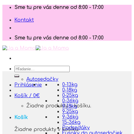
Skip
Sme tu pre vás denne od 8:00 - 17:00
to
content
Kontakt
Sme tu pre vás denne od 8:00 - 17:00
Hľadať:
Autosedačky
0-13kg
Prihlásenie
0-18kg
0-25kg
Košík /
0
€
0-36kg
Žiadne produkty v košíku.
9-18kg
9-25kg
9-36kg
Košík
15-36kg
Podsedáky
Žiadne produkty v košíku.
Fusaky do autosedačiek