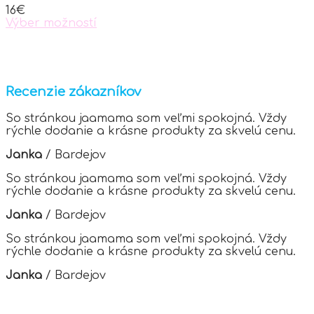
chosen
16
€
on
Výber možností
the
This
product
product
page
has
multiple
variants.
Recenzie zákazníkov
The
options
So stránkou jaamama som veľmi spokojná. Vždy
may
rýchle dodanie a krásne produkty za skvelú cenu.
be
chosen
Janka
/
Bardejov
on
the
So stránkou jaamama som veľmi spokojná. Vždy
product
rýchle dodanie a krásne produkty za skvelú cenu.
page
Janka
/
Bardejov
So stránkou jaamama som veľmi spokojná. Vždy
rýchle dodanie a krásne produkty za skvelú cenu.
Janka
/
Bardejov