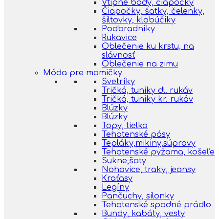
Vtipné body, čiapočky
Čiapočky, šatky, čelenky,
šiltovky, klobúčiky
Podbradníky
Rukavice
Oblečenie ku krstu, na
slávnosť
Oblečenie na zimu
Móda pre mamičky
Svetríky
Tričká, tuniky dl. rukáv
Tričká, tuniky kr. rukáv
Blúzky
Blúzky
Topy, tielka
Tehotenské pásy
Tepláky,mikiny,súpravy
Tehotenské pyžama, košeľe
Sukne,šaty
Nohavice, traky, jeansy
Kraťasy
Legíny
Pančuchy, silonky
Tehotenské spodné prádlo
Bundy, kabáty, vesty