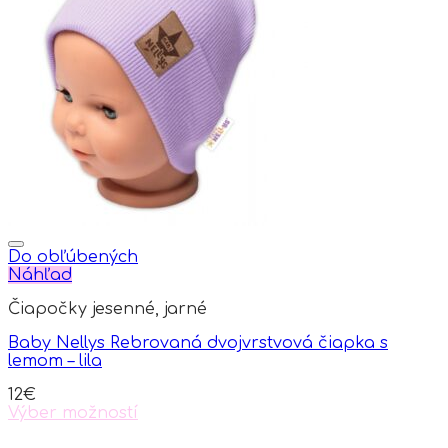
Do obľúbených
Náhľad
Čiapočky jesenné, jarné
Baby Nellys Rebrovaná dvojvrstvová čiapka s
lemom – lila
12
€
Výber možností
This