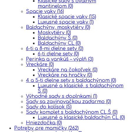
Klasické sady s oválnym
mantinelom
(0)
Spacie vaky
(16)
Klasické spacie vaky
(15)
Luxusné spacie vaky
(1)
Baldachýny, moskytiéry
(0)
Moskytiéry
(0)
Baldachýny Š
(0)
Baldachýny CL
(0)
6-ti a 8-mi dielne sety
(0)
6-ti dielne sety
(0)
Perinka a vankúš – výplň
(3)
Vreckáre
(0)
Vreckáre na čokoľvek
(0)
Vreckáre na hračky
(0)
4 a 5-ti dielne sety s baldachýnom
(0)
Luxusné a klasické, s baldachýnom
Š
(0)
Výhodné sady s doplnkami
(1)
Sady sa zavinovačkou zadarmo
(0)
Sady do kolísok
(5)
Sady komplet s baldachýnom CL,Š
(0)
Luxusné a klasické,baldachýn CL
(0)
Hniezdočka
(0)
Potreby pre mamičky
(262)