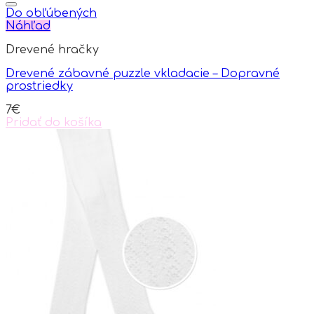
product
has
Do obľúbených
multiple
Náhľad
variants.
Drevené hračky
The
options
Drevené zábavné puzzle vkladacie – Dopravné
may
prostriedky
be
chosen
7
€
on
Pridať do košíka
the
product
page