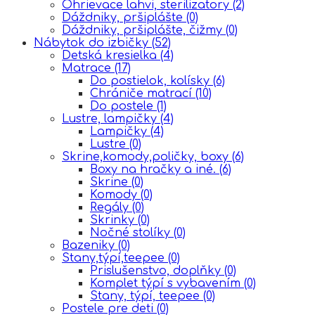
Ohrievace lahvi, sterilizatory
(2)
Dáždniky, pršiplášte
(0)
Dáždniky, pršiplášte, čižmy
(0)
Nábytok do izbičky
(52)
Detská kresielka
(4)
Matrace
(17)
Do postielok, kolísky
(6)
Chrániče matrací
(10)
Do postele
(1)
Lustre, lampičky
(4)
Lampičky
(4)
Lustre
(0)
Skrine,komody,poličky, boxy
(6)
Boxy na hračky a iné.
(6)
Skrine
(0)
Komody
(0)
Regály
(0)
Skrinky
(0)
Nočné stolíky
(0)
Bazeniky
(0)
Stany,týpí,teepee
(0)
Prislušenstvo, doplňky
(0)
Komplet týpí s vybavením
(0)
Stany, týpí, teepee
(0)
Postele pre deti
(0)