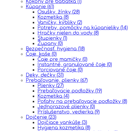
Kokony pre babatka
(1)
Kúpanie
(61)
Osušky, žínky
(28)
Kozmetika
(8)
Vaničky, kýbliky
(2)
Potreby, pomôcky na kúpanieliky
(14)
Hračky nielen do vody
(8)
Stupienky
(1)
Župany
(0)
Bezpečnosť, hygiena
(18)
Čaje, kaše
(0)
Čaje pre mamičky
(0)
Instantné, granulované čaje
(0)
Porciované čaje
(0)
Deky, dečky
(31)
Prebaľovanie, plienky
(67)
Plienky
(27)
Prebaľovacie podložky
(19)
Kozmetika
(4)
Poťahy na prebaľovacie podložky
(8)
Jednorazové plienky
(0)
Príslušenstvo, vedierka
(9)
Dojčenie
(23)
Dojčiace vankúše
(3)
Hygiena kozmetika
(8)