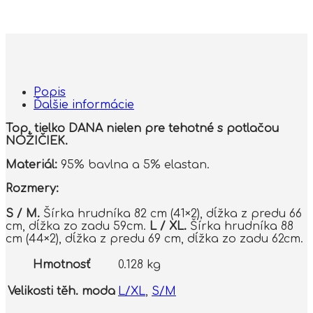
Popis
Ďalšie informácie
Top, tielko DANA nielen pre tehotné s potlačou
NOŽIČIEK.
Materiál:
95% bavlna a 5% elastan.
Rozmery:
S / M.
Šírka hrudníka 82 cm (41×2), dĺžka z predu 66
cm, dĺžka zo zadu 59cm.
L / XL.
Šírka hrudníka 88
cm (44×2), dĺžka z predu 69 cm, dĺžka zo zadu 62cm.
Hmotnosť
0.128 kg
Velikosti těh. moda
L/XL
,
S/M