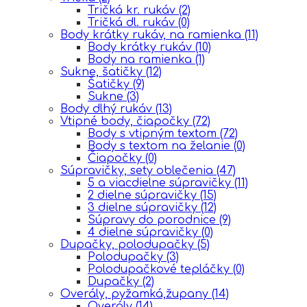
Tričká kr. rukáv
(2)
Tričká dl. rukáv
(0)
Body krátky rukáv, na ramienka
(11)
Body krátky rukáv
(10)
Body na ramienka
(1)
Sukne, šatičky
(12)
Šatičky
(9)
Sukne
(3)
Body dlhý rukáv
(13)
Vtipné body, čiapočky
(72)
Body s vtipným textom
(72)
Body s textom na želanie
(0)
Čiapočky
(0)
Súpravičky, sety oblečenia
(47)
5 a viacdielne súpravičky
(11)
2 dielne súpravičky
(15)
3 dielne súpravičky
(12)
Súpravy do porodnice
(9)
4 dielne súpravičky
(0)
Dupačky, polodupačky
(5)
Polodupačky
(3)
Polodupačkové tepláčky
(0)
Dupačky
(2)
Overály, pyžamká,župany
(14)
Overály
(14)