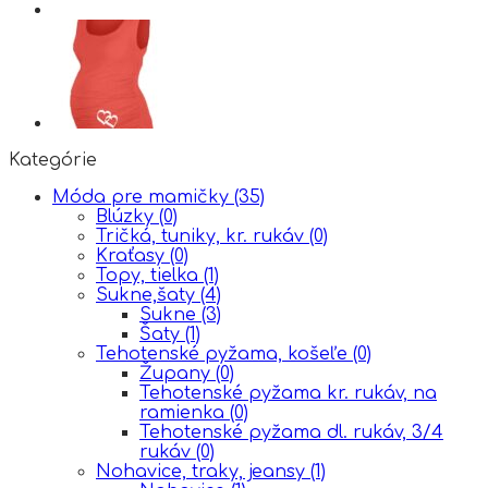
Kategórie
Móda pre mamičky
(35)
Blúzky
(0)
Tričká, tuniky, kr. rukáv
(0)
Kraťasy
(0)
Topy, tielka
(1)
Sukne,šaty
(4)
Sukne
(3)
Šaty
(1)
Tehotenské pyžama, košeľe
(0)
Župany
(0)
Tehotenské pyžama kr. rukáv, na
ramienka
(0)
Tehotenské pyžama dl. rukáv, 3/4
rukáv
(0)
Nohavice, traky, jeansy
(1)