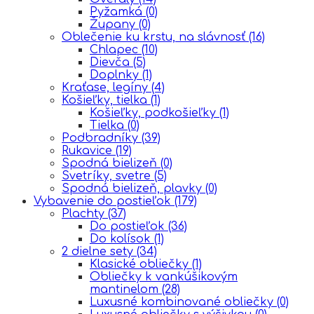
Pyžamká
(0)
Župany
(0)
Oblečenie ku krstu, na slávnosť
(16)
Chlapec
(10)
Dievča
(5)
Doplnky
(1)
Kraťase, legíny
(4)
Košieľky, tielka
(1)
Košieľky, podkošieľky
(1)
Tielka
(0)
Podbradníky
(39)
Rukavice
(19)
Spodná bielizeň
(0)
Svetríky, svetre
(5)
Spodná bielizeň, plavky
(0)
Vybavenie do postieľok
(179)
Plachty
(37)
Do postieľok
(36)
Do kolísok
(1)
2 dielne sety
(34)
Klasické obliečky
(1)
Obliečky k vankúšikovým
mantinelom
(28)
Luxusné kombinované obliečky
(0)