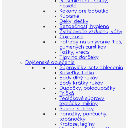
Nosenie detí - šatky,
nosidlá
Kokony pre babatka
Kúpanie
Deky, dečky
Bezpečnosť, hygiena
Zvlhčovače vzduchu, váhy
Čaje, kaše
Potreby na umývanie fliaš,
gumených cumlíkov
Tašky, vreca
Tipy na darčeky
Dojčenské oblečenie
Súpravičky, sety oblečenia
Košieľky, tielka
Body dlhý rukáv
Body krátky rukáv
Dupačky, polodupačky
Tričká
Teplákové súpravy,
tepláčky, mikiny
Sukne, šatičky
Ponožky, pančuchy,
topánočky
Kraťase, legíny