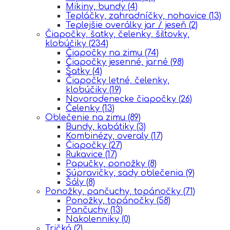
Mikiny, bundy
(4)
Tepláčky, zahradníčky, nohavice
(13)
Teplejšie overálky jar / jeseň
(2)
Čiapočky, šatky, čelenky, šiltovky,
klobúčiky
(234)
Čiapočky na zimu
(74)
Čiapočky jesenné, jarné
(98)
Šatky
(4)
Čiapočky letné, čelenky,
klobúčiky
(19)
Novorodenecke čiapočky
(26)
Čelenky
(13)
Oblečenie na zimu
(89)
Bundy, kabátiky
(3)
Kombinézy, overaly
(17)
Čiapočky
(27)
Rukavice
(17)
Papučky, ponožky
(8)
Súpravičky, sady oblečenia
(9)
Šály
(8)
Ponožky, pančuchy, topánočky
(71)
Ponožky, topánočky
(58)
Pančuchy
(13)
Nakolenniky
(0)
Tričká
(2)