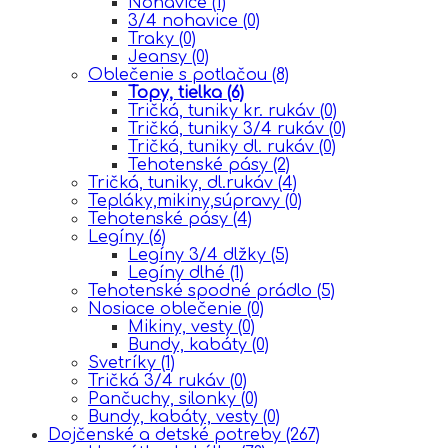
Nohavice
(1)
3/4 nohavice
(0)
Traky
(0)
Jeansy
(0)
Oblečenie s potlačou
(8)
Topy, tielka
(6)
Tričká, tuniky kr. rukáv
(0)
Tričká, tuniky 3/4 rukáv
(0)
Tričká, tuniky dl. rukáv
(0)
Tehotenské pásy
(2)
Tričká, tuniky, dl.rukáv
(4)
Tepláky,mikiny,súpravy
(0)
Tehotenské pásy
(4)
Legíny
(6)
Legíny 3/4 dlžky
(5)
Legíny dlhé
(1)
Tehotenské spodné prádlo
(5)
Nosiace oblečenie
(0)
Mikiny, vesty
(0)
Bundy, kabáty
(0)
Svetríky
(1)
Tričká 3/4 rukáv
(0)
Pančuchy, silonky
(0)
Bundy, kabáty, vesty
(0)
Dojčenské a detské potreby
(267)