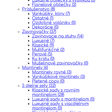
Luxusné obliečky s výšivkou
(0)
Flanelové obliečky
(2)
Príslušenstvo
(8)
Vankúšiky, kliny
(7)
Ostatné
(1)
Ozdobné volániky
(0)
Dekorácie
(0)
Zavinovačky
(37)
Zavinovacie na stuhy
(14)
Luxusné
(7)
Klasické
(9)
Multifunkčné
(2)
Perové
(5)
Ku krstu
(0)
Mušelinové zavinovačky
(0)
Mantinely
(6)
Mantinely rovné
(3)
Vankúšikové mantinely
(3)
Pletené copy
(0)
3 dielne sety
(32)
Klasické sady s rovným
mantinelom
(28)
Luxusné sady s mantinelom
(0)
Luxusné sady s viacdielnym
mantinelom
(0)