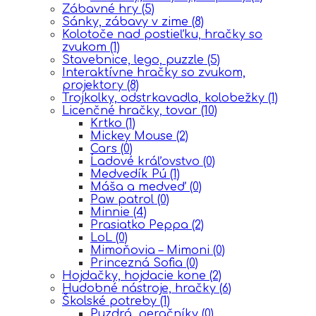
Zábavné hry
(5)
Sánky, zábavy v zime
(8)
Kolotoče nad postieľku, hračky so
zvukom
(1)
Stavebnice, lego, puzzle
(5)
Interaktívne hračky so zvukom,
projektory
(8)
Trojkolky, odstrkavadla, kolobežky
(1)
Licenčné hračky, tovar
(10)
Krtko
(1)
Mickey Mouse
(2)
Cars
(0)
Ĺadové kráľovstvo
(0)
Medvedík Pú
(1)
Máša a medveď
(0)
Paw patrol
(0)
Minnie
(4)
Prasiatko Peppa
(2)
LoL
(0)
Mimoňovia – Mimoni
(0)
Princezná Sofia
(0)
Hojdačky, hojdacie kone
(2)
Hudobné nástroje, hračky
(6)
Školské potreby
(1)
Puzdrá, peračníky
(0)