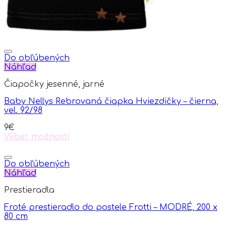
product
page
Do obľúbených
Náhľad
Čiapočky jesenné, jarné
Baby Nellys Rebrovaná čiapka Hviezdičky – čierna,
vel. 92/98
9
€
Výber možností
This
product
has
Do obľúbených
multiple
Náhľad
variants.
Prestieradla
The
options
Froté prestieradlo do postele Frotti – MODRÉ, 200 x
may
80 cm
be