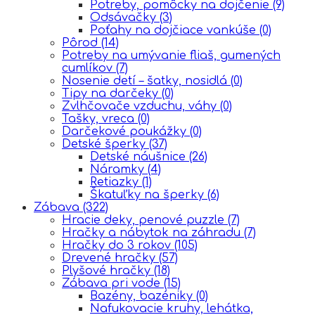
Potreby, pomôcky na dojčenie
(9)
Odsávačky
(3)
Poťahy na dojčiace vankúše
(0)
Pôrod
(14)
Potreby na umývanie fliaš, gumených
cumlíkov
(7)
Nosenie detí – šatky, nosidlá
(0)
Tipy na darčeky
(0)
Zvlhčovače vzduchu, váhy
(0)
Tašky, vreca
(0)
Darčekové poukážky
(0)
Detské šperky
(37)
Detské náušnice
(26)
Náramky
(4)
Retiazky
(1)
Škatuľky na šperky
(6)
Zábava
(322)
Hracie deky, penové puzzle
(7)
Hračky a nábytok na záhradu
(7)
Hračky do 3 rokov
(105)
Drevené hračky
(57)
Plyšové hračky
(18)
Zábava pri vode
(15)
Bazény, bazéniky
(0)
Nafukovacie kruhy, lehátka,