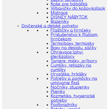
Koše pre bábätká
Výbavičky do košov,kolísok
Matrace
DISNEY NÁBYTOK
Bazeniky
Dojčenské a detské potreby
Fľaštičky a hrnčeky
Príslušenstvo k fľašiam,
hrnčekom
Termoboxy, termosky
Boxy na desiatu, sáčky
Ohrievace lahvi,
sterilizatory
Taniere, misky, príbory
Cumlíky, retiazky na
cumlíky
Hryzátka, hrkálky
Potreby a pomôcky na
umývanie fliaš
Nočníky, stupienky
Plienky
Kozmetika, hygienické
potreby
Podbradníky