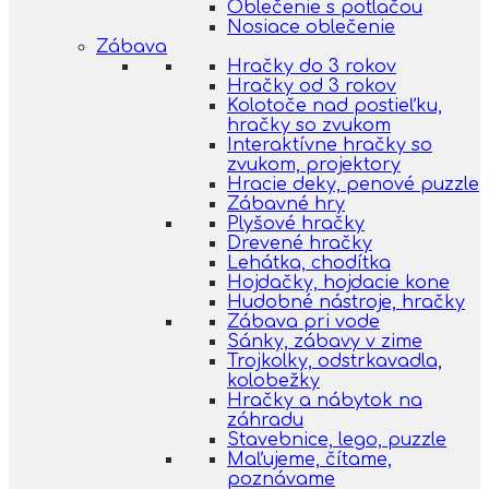
Oblečenie s potlačou
Nosiace oblečenie
Zábava
Hračky do 3 rokov
Hračky od 3 rokov
Kolotoče nad postieľku,
hračky so zvukom
Interaktívne hračky so
zvukom, projektory
Hracie deky, penové puzzle
Zábavné hry
Plyšové hračky
Drevené hračky
Lehátka, chodítka
Hojdačky, hojdacie kone
Hudobné nástroje, hračky
Zábava pri vode
Sánky, zábavy v zime
Trojkolky, odstrkavadla,
kolobežky
Hračky a nábytok na
záhradu
Stavebnice, lego, puzzle
Maľujeme, čítame,
poznávame