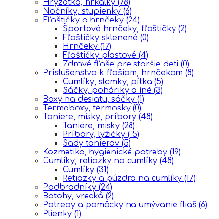
Hryzátka, hrkálky
(78)
Nočníky, stupienky
(6)
Fľaštičky a hrnčeky
(24)
Športové hrnčeky, fľaštičky
(2)
Fľaštičky sklenené
(0)
Hrnčeky
(17)
Fľaštičky plastové
(4)
Zdravé fľaše pre staršie deti
(0)
Príslušenstvo k fľašiam, hrnčekom
(8)
Cumlíky, slamky, pítka
(5)
Sáčky, poháriky a iné
(3)
Boxy na desiatu, sáčky
(1)
Termoboxy, termosky
(0)
Taniere, misky, príbory
(48)
Taniere, misky
(28)
Príbory, lyžičky
(15)
Sady tanierov
(5)
Kozmetika, hygienické potreby
(19)
Cumlíky, retiazky na cumlíky
(48)
Cumlíky
(31)
Retiazky a púzdra na cumlíky
(17)
Podbradníky
(24)
Batohy, vrecká
(2)
Potreby a pomôcky na umývanie fliaš
(6)
Plienky
(1)