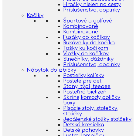
Hračky nielen na cesty
Príslušenstvo, doplnky
Kočíky
Športové a golfové
Kombinované
Kombinované
Fusáky do kočíkov
Rukávniky do kočíka
Tašky ku kočíkom
Vložky do kočíkov
Slnečníky, dáždniky
Príslušenstvo, doplnky
Nábytok do izbičky
Postieľky,kolísky
Postele pre deti
Stany, týpí, teepee
Posteľná bielizeň
Skrine,komody,poličky,
boxy
Písacie stoly, stolečky,
stoličky
Jedálenské stolíky stolčeky
Detská kresielka
Detské pohovky
Lustre, lampičky