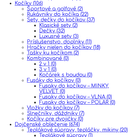
Kočíky
(106)
Športové a golfové
(2)
Rukávniky do kočíka
(22)
Sety, dečky do kočíkov
(37)
Klasické sety
(2)
Dečky
(32)
Luxusné sety
(3)
Príslušenstvo, doplnky
(11)
Hračky nielen do kočíkov
(18)
Tašky ku kočíkom
(2)
Kombinované
(0)
2 v 1
(0)
3 v 1
(0)
Kočárek s boudou
(0)
Fusáky do kočíkov
(0)
Fusaky do kočíkov – MINKY,
VELVET
(0)
Fusaky do kočíkov – VLNA
(0)
Fusaky do kočíkov – POLAR
(0)
Vložky do kočíkov
(7)
Slnečníky, dáždniky
(7)
Kočíky pre dvojičky
(0)
Dojčenské oblečenie
(674)
Teplákové súpravy, tepláčky, mikiny
(20)
Teplákové súpravy
(1)