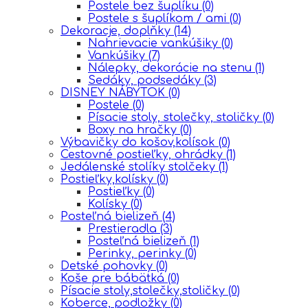
Postele bez šuplíku
(0)
Postele s šuplíkom / ami
(0)
Dekoracje, doplňky
(14)
Nahrievacie vankúšiky
(0)
Vankúšiky
(7)
Nálepky, dekorácie na stenu
(1)
Sedáky, podsedáky
(3)
DISNEY NÁBYTOK
(0)
Postele
(0)
Písacie stoly, stolečky, stoličky
(0)
Boxy na hračky
(0)
Výbavičky do košov,kolísok
(0)
Cestovné postieľky, ohrádky
(1)
Jedálenské stolíky stolčeky
(1)
Postieľky,kolísky
(0)
Postieľky
(0)
Kolísky
(0)
Posteľná bielizeň
(4)
Prestieradla
(3)
Posteľná bielizeň
(1)
Perinky, perinky
(0)
Detské pohovky
(0)
Koše pre bábätká
(0)
Písacie stoly,stolečky,stoličky
(0)
Koberce, podložky
(0)