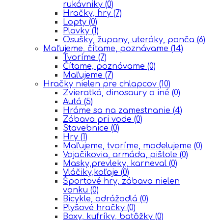
rukávniky
(0)
Hračky, hry
(7)
Lopty
(0)
Plavky
(1)
Osušky, župany, uteráky, ponča
(6)
Maľujeme, čítame, poznávame
(14)
Tvoríme
(7)
Čítame, poznávame
(0)
Maľujeme
(7)
Hračky nielen pre chlapcov
(10)
Zvieratká, dinosaury a iné
(0)
Autá
(5)
Hráme sa na zamestnanie
(4)
Zábava pri vode
(0)
Stavebnice
(0)
Hry
(1)
Maľujeme, tvoríme, modelujeme
(0)
Vojačikovia, armáda, pištole
(0)
Masky,prevleky, karneval
(0)
Vláčiky,koľaje
(0)
Športové hry, zábava nielen
vonku
(0)
Bicykle, odrážadlá
(0)
Plyšové hračky
(0)
Boxy, kufríky, batôžky
(0)