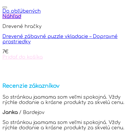
This
product
has
Do obľúbených
multiple
Náhľad
variants.
Drevené hračky
The
options
Drevené zábavné puzzle vkladacie – Dopravné
may
prostriedky
be
chosen
7
€
on
Pridať do košíka
the
product
page
Recenzie zákazníkov
So stránkou jaamama som veľmi spokojná. Vždy
rýchle dodanie a krásne produkty za skvelú cenu.
Janka
/
Bardejov
So stránkou jaamama som veľmi spokojná. Vždy
rýchle dodanie a krásne produkty za skvelú cenu.