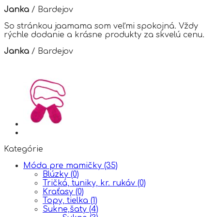
Janka
/
Bardejov
So stránkou jaamama som veľmi spokojná. Vždy
rýchle dodanie a krásne produkty za skvelú cenu.
Janka
/
Bardejov
Kategórie
Móda pre mamičky
(35)
Blúzky
(0)
Tričká, tuniky, kr. rukáv
(0)
Kraťasy
(0)
Topy, tielka
(1)
Sukne,šaty
(4)