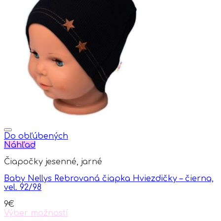
multiple
variants.
The
options
may
be
chosen
on
the
product
page
Do obľúbených
Náhľad
Čiapočky jesenné, jarné
Baby Nellys Rebrovaná čiapka Hviezdičky – čierna,
vel. 92/98
9
€
Výber možností