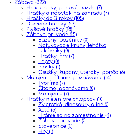
Zábava
(322)
Hracie deky, penové puzzle
(7)
Hračky a nábytok na záhradu
(7)
Hračky do 3 rokov
(105)
Drevené hračky
(57)
Plyšové hračky
(18)
Zábava pri vode
(15)
Bazény, bazéniky
(0)
Nafukovacie kruhy, lehátka,
rukávniky
(0)
Hračky, hry
(7)
Lopty
(0)
Plavky
(1)
Osušky, župany, uteráky, ponča
(6)
Maľujeme, čítame, poznávame
(14)
Tvoríme
(7)
Čítame, poznávame
(0)
Maľujeme
(7)
Hračky nielen pre chlapcov
(10)
Zvieratká, dinosaury a iné
(0)
Autá
(5)
Hráme sa na zamestnanie
(4)
Zábava pri vode
(0)
Stavebnice
(0)
Hry
(1)