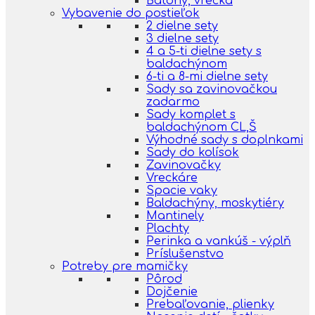
Batohy, vrecká
Vybavenie do postieľok
2 dielne sety
3 dielne sety
4 a 5-ti dielne sety s
baldachýnom
6-ti a 8-mi dielne sety
Sady sa zavinovačkou
zadarmo
Sady komplet s
baldachýnom CL,Š
Výhodné sady s doplnkami
Sady do kolísok
Zavinovačky
Vreckáre
Spacie vaky
Baldachýny, moskytiéry
Mantinely
Plachty
Perinka a vankúš - výplň
Príslušenstvo
Potreby pre mamičky
Pôrod
Dojčenie
Prebaľovanie, plienky