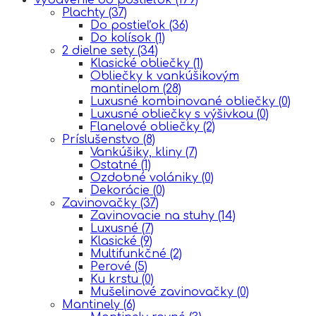
Plachty
(37)
Do postieľok
(36)
Do kolísok
(1)
2 dielne sety
(34)
Klasické obliečky
(1)
Obliečky k vankúšikovým
mantinelom
(28)
Luxusné kombinované obliečky
(0)
Luxusné obliečky s výšivkou
(0)
Flanelové obliečky
(2)
Príslušenstvo
(8)
Vankúšiky, kliny
(7)
Ostatné
(1)
Ozdobné volániky
(0)
Dekorácie
(0)
Zavinovačky
(37)
Zavinovacie na stuhy
(14)
Luxusné
(7)
Klasické
(9)
Multifunkčné
(2)
Perové
(5)
Ku krstu
(0)
Mušelinové zavinovačky
(0)
Mantinely
(6)