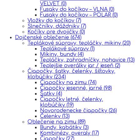
VELVET
(0)
Fusaky do kočíkov – VLNA
(0)
Fusaky do kočíkov – POLAR
(0)
Vložky do kočíkov
(7)
Slnečníky, dáždniky
(7)
Kočíky pre dvojičky
(0)
Dojčenské oblečenie
(674)
Teplákové súpravy, tepláčky, mikiny
(20)
Teplákové súpravy
(1)
Mikiny, bundy
(4)
Tepláčky, zahradníčky, nohavice
(13)
Teplejšie overálky jar / jeseň
(2)
Čiapočky, šatky, čelenky, šiltovky,
klobúčiky
(234)
Čiapočky na zimu
(74)
Čiapočky jesenné, jarné
(98)
Šatky
(4)
Čiapočky letné, čelenky,
klobúčiky
(19)
Novorodenecke čiapočky
(26)
Čelenky
(13)
Oblečenie na zimu
(89)
Bundy, kabátiky
(3)
Kombinézy, overaly
(17)
Čiapočky
(27)