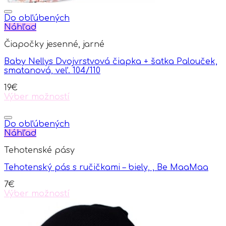
Do obľúbených
Náhľad
Čiapočky jesenné, jarné
Baby Nellys Dvojvrstvová čiapka + šatka Palouček,
smatanová, veľ. 104/110
19
€
Výber možností
This
product
has
Do obľúbených
multiple
Náhľad
variants.
Tehotenské pásy
The
options
Tehotenský pás s ručičkami – biely, , Be MaaMaa
may
be
7
€
chosen
Výber možností
on
This
the
product
product
has
page