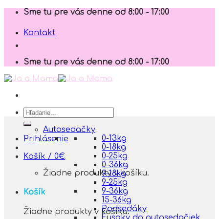
Skip
Sme tu pre vás denne od 8:00 - 17:00
to
content
Kontakt
Sme tu pre vás denne od 8:00 - 17:00
Hľadať:
Autosedačky
0-13kg
Prihlásenie
0-18kg
0-25kg
Košík /
0
€
0-36kg
Žiadne produkty v košíku.
9-18kg
9-25kg
9-36kg
Košík
15-36kg
Podsedáky
Žiadne produkty v košíku.
Fusaky do autosedačiek