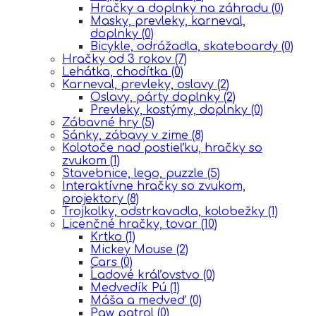
Hračky a doplnky na záhradu
(0)
Masky, prevleky, karneval,
doplnky
(0)
Bicykle, odrážadla, skateboardy
(0)
Hračky od 3 rokov
(7)
Lehátka, chodítka
(0)
Karneval, prevleky, oslavy
(2)
Oslavy, párty doplnky
(2)
Prevleky, kostýmy, doplnky
(0)
Zábavné hry
(5)
Sánky, zábavy v zime
(8)
Kolotoče nad postieľku, hračky so
zvukom
(1)
Stavebnice, lego, puzzle
(5)
Interaktívne hračky so zvukom,
projektory
(8)
Trojkolky, odstrkavadla, kolobežky
(1)
Licenčné hračky, tovar
(10)
Krtko
(1)
Mickey Mouse
(2)
Cars
(0)
Ĺadové kráľovstvo
(0)
Medvedík Pú
(1)
Máša a medveď
(0)
Paw patrol
(0)