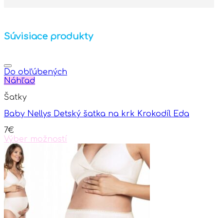
Súvisiace produkty
Do obľúbených
Náhľad
Šatky
Baby Nellys Detský šatka na krk Krokodíl Eda
7
€
Výber možností
This
product
has
multiple
variants.
The
options
may
be