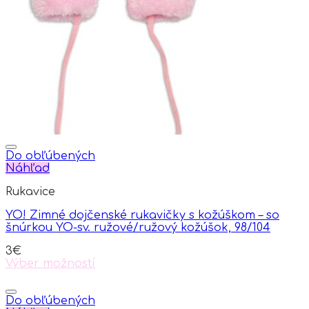
options
may
be
chosen
on
the
product
page
Do obľúbených
Náhľad
Rukavice
YO! Zimné dojčenské rukavičky s kožúškom – so
šnúrkou YO-sv. ružové/ružový kožúšok, 98/104
3
€
Výber možností
This
product
has
Do obľúbených