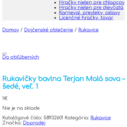
Hračky nielen pre chlapcov
Hračky nielen pre dievčatá
Karneval, prevleky, oslavy
Licenčné hračky, tovar
Domov
/
Dojčenské oblečenie
/
Rukavice
Do obľúbených
Rukavičky bavlna Terjan Malá sova –
šedé, veľ. 1
1
€
Nie je na sklade
Katalógové číslo:
58932601
Kategória:
Rukavice
Značka:
Doprodej