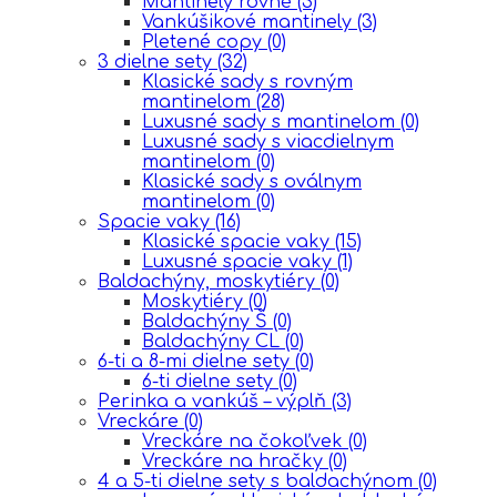
Mantinely rovné
(3)
Vankúšikové mantinely
(3)
Pletené copy
(0)
3 dielne sety
(32)
Klasické sady s rovným
mantinelom
(28)
Luxusné sady s mantinelom
(0)
Luxusné sady s viacdielnym
mantinelom
(0)
Klasické sady s oválnym
mantinelom
(0)
Spacie vaky
(16)
Klasické spacie vaky
(15)
Luxusné spacie vaky
(1)
Baldachýny, moskytiéry
(0)
Moskytiéry
(0)
Baldachýny Š
(0)
Baldachýny CL
(0)
6-ti a 8-mi dielne sety
(0)
6-ti dielne sety
(0)
Perinka a vankúš – výplň
(3)
Vreckáre
(0)
Vreckáre na čokoľvek
(0)
Vreckáre na hračky
(0)
4 a 5-ti dielne sety s baldachýnom
(0)