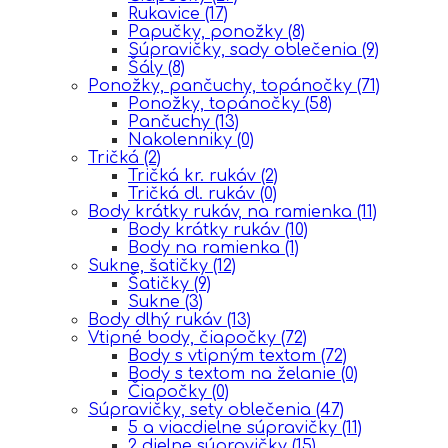
Rukavice
(17)
Papučky, ponožky
(8)
Súpravičky, sady oblečenia
(9)
Šály
(8)
Ponožky, pančuchy, topánočky
(71)
Ponožky, topánočky
(58)
Pančuchy
(13)
Nakolenniky
(0)
Tričká
(2)
Tričká kr. rukáv
(2)
Tričká dl. rukáv
(0)
Body krátky rukáv, na ramienka
(11)
Body krátky rukáv
(10)
Body na ramienka
(1)
Sukne, šatičky
(12)
Šatičky
(9)
Sukne
(3)
Body dlhý rukáv
(13)
Vtipné body, čiapočky
(72)
Body s vtipným textom
(72)
Body s textom na želanie
(0)
Čiapočky
(0)
Súpravičky, sety oblečenia
(47)
5 a viacdielne súpravičky
(11)
2 dielne súpravičky
(15)