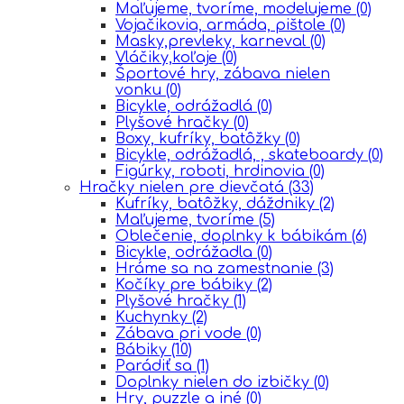
Maľujeme, tvoríme, modelujeme
(0)
Vojačikovia, armáda, pištole
(0)
Masky,prevleky, karneval
(0)
Vláčiky,koľaje
(0)
Športové hry, zábava nielen
vonku
(0)
Bicykle, odrážadlá
(0)
Plyšové hračky
(0)
Boxy, kufríky, batôžky
(0)
Bicykle, odrážadlá, , skateboardy
(0)
Figúrky, roboti, hrdinovia
(0)
Hračky nielen pre dievčatá
(33)
Kufríky, batôžky, dáždniky
(2)
Maľujeme, tvoríme
(5)
Oblečenie, doplnky k bábikám
(6)
Bicykle, odrážadla
(0)
Hráme sa na zamestnanie
(3)
Kočíky pre bábiky
(2)
Plyšové hračky
(1)
Kuchynky
(2)
Zábava pri vode
(0)
Bábiky
(10)
Parádiť sa
(1)
Doplnky nielen do izbičky
(0)
Hry, puzzle a iné
(0)