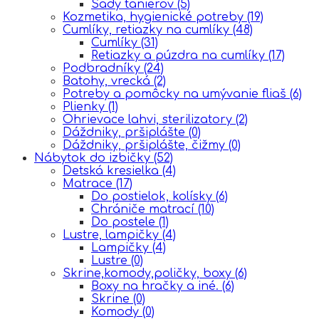
Sady tanierov
(5)
Kozmetika, hygienické potreby
(19)
Cumlíky, retiazky na cumlíky
(48)
Cumlíky
(31)
Retiazky a púzdra na cumlíky
(17)
Podbradníky
(24)
Batohy, vrecká
(2)
Potreby a pomôcky na umývanie fliaš
(6)
Plienky
(1)
Ohrievace lahvi, sterilizatory
(2)
Dáždniky, pršiplášte
(0)
Dáždniky, pršiplášte, čižmy
(0)
Nábytok do izbičky
(52)
Detská kresielka
(4)
Matrace
(17)
Do postielok, kolísky
(6)
Chrániče matrací
(10)
Do postele
(1)
Lustre, lampičky
(4)
Lampičky
(4)
Lustre
(0)
Skrine,komody,poličky, boxy
(6)
Boxy na hračky a iné.
(6)
Skrine
(0)
Komody
(0)