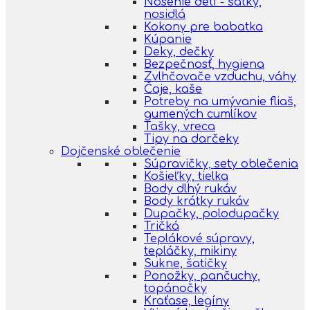
Nosenie detí - šatky,
nosidlá
Kokony pre babatka
Kúpanie
Deky, dečky
Bezpečnosť, hygiena
Zvlhčovače vzduchu, váhy
Čaje, kaše
Potreby na umývanie fliaš,
gumených cumlíkov
Tašky, vreca
Tipy na darčeky
Dojčenské oblečenie
Súpravičky, sety oblečenia
Košieľky, tielka
Body dlhý rukáv
Body krátky rukáv
Dupačky, polodupačky
Tričká
Teplákové súpravy,
tepláčky, mikiny
Sukne, šatičky
Ponožky, pančuchy,
topánočky
Kraťase, legíny