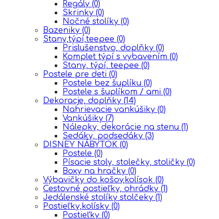
Regály
(0)
Skrinky
(0)
Nočné stolíky
(0)
Bazeniky
(0)
Stany,týpí,teepee
(0)
Prislušenstvo, doplňky
(0)
Komplet týpí s vybavením
(0)
Stany, týpí, teepee
(0)
Postele pre deti
(0)
Postele bez šuplíku
(0)
Postele s šuplíkom / ami
(0)
Dekoracje, doplňky
(14)
Nahrievacie vankúšiky
(0)
Vankúšiky
(7)
Nálepky, dekorácie na stenu
(1)
Sedáky, podsedáky
(3)
DISNEY NÁBYTOK
(0)
Postele
(0)
Písacie stoly, stolečky, stoličky
(0)
Boxy na hračky
(0)
Výbavičky do košov,kolísok
(0)
Cestovné postieľky, ohrádky
(1)
Jedálenské stolíky stolčeky
(1)
Postieľky,kolísky
(0)
Postieľky
(0)