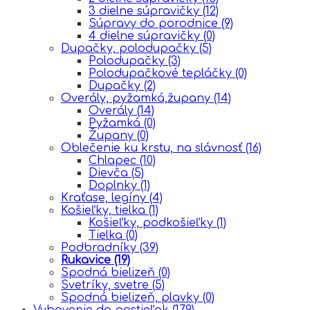
3 dielne súpravičky
(12)
Súpravy do porodnice
(9)
4 dielne súpravičky
(0)
Dupačky, polodupačky
(5)
Polodupačky
(3)
Polodupačkové tepláčky
(0)
Dupačky
(2)
Overály, pyžamká,župany
(14)
Overály
(14)
Pyžamká
(0)
Župany
(0)
Oblečenie ku krstu, na slávnosť
(16)
Chlapec
(10)
Dievča
(5)
Doplnky
(1)
Kraťase, legíny
(4)
Košieľky, tielka
(1)
Košieľky, podkošieľky
(1)
Tielka
(0)
Podbradníky
(39)
Rukavice
(19)
Spodná bielizeň
(0)
Svetríky, svetre
(5)
Spodná bielizeň, plavky
(0)
Vybavenie do postieľok
(179)