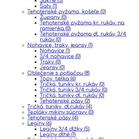
Sukne
(3)
Šaty
(1)
Tehotenské pyžama, košeľe
(0)
Župany
(0)
Tehotenské pyžama kr. rukáv, na
ramienka
(0)
Tehotenské pyžama dl. rukáv, 3/4
rukáv
(0)
Nohavice, traky, jeansy
(1)
Nohavice
(1)
3/4 nohavice
(0)
Traky
(0)
Jeansy
(0)
Oblečenie s potlačou
(8)
Topy, tielka
(6)
Tričká, tuniky kr. rukáv
(0)
Tričká, tuniky 3/4 rukáv
(0)
Tričká, tuniky dl. rukáv
(0)
Tehotenské pásy
(2)
Tričká, tuniky, dl.rukáv
(4)
Tepláky,mikiny,súpravy
(0)
Tehotenské pásy
(4)
Legíny
(6)
Legíny 3/4 dlžky
(5)
Legíny dlhé
(1)