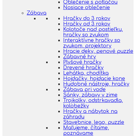
Oblečenie s potlačou
Nosiace oblečenie
Zábava
Hračky do 3 rokov
Hračky od 3 rokov
Kolotoče nad postieľku,
hračky so zvukom
Interaktívne hračky so
zvukom, projektory
Hracie deky, penové puzzle
Zábavné hry
Plyšové hračky
Drevené hračky
Lehátka, chodítka
Hojdačky, hojdacie kone
Hudobné nástroje, hračky
Zábava pri vode
Sánky, zábavy v zime
Trojkolky, odstrkavadla,
kolobežky
Hračky a nábytok na
záhradu
Stavebnice, lego, puzzle
Maľujeme, čítame,
poznávame