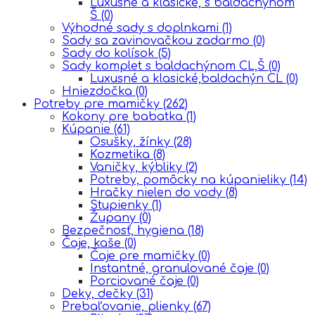
Luxusné a klasické, s baldachýnom
Š
(0)
Výhodné sady s doplnkami
(1)
Sady sa zavinovačkou zadarmo
(0)
Sady do kolísok
(5)
Sady komplet s baldachýnom CL,Š
(0)
Luxusné a klasické,baldachýn CL
(0)
Hniezdočka
(0)
Potreby pre mamičky
(262)
Kokony pre babatka
(1)
Kúpanie
(61)
Osušky, žínky
(28)
Kozmetika
(8)
Vaničky, kýbliky
(2)
Potreby, pomôcky na kúpanieliky
(14)
Hračky nielen do vody
(8)
Stupienky
(1)
Župany
(0)
Bezpečnosť, hygiena
(18)
Čaje, kaše
(0)
Čaje pre mamičky
(0)
Instantné, granulované čaje
(0)
Porciované čaje
(0)
Deky, dečky
(31)
Prebaľovanie, plienky
(67)