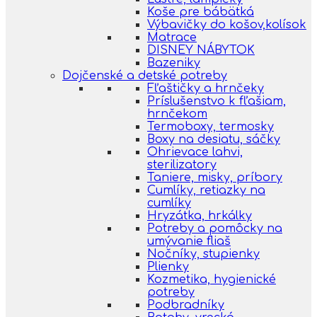
Koše pre bábätká
Výbavičky do košov,kolísok
Matrace
DISNEY NÁBYTOK
Bazeniky
Dojčenské a detské potreby
Fľaštičky a hrnčeky
Príslušenstvo k fľašiam,
hrnčekom
Termoboxy, termosky
Boxy na desiatu, sáčky
Ohrievace lahvi,
sterilizatory
Taniere, misky, príbory
Cumlíky, retiazky na
cumlíky
Hryzátka, hrkálky
Potreby a pomôcky na
umývanie fliaš
Nočníky, stupienky
Plienky
Kozmetika, hygienické
potreby
Podbradníky