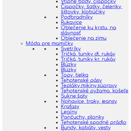
Vtipné body, čiapočky
Čiapočky, šatky, čelenky,
šiltovky, klobúčiky
Podbradníky
Rukavice
Oblečenie ku krstu, na
slávnosť
Oblečenie na zimu
Móda pre mamičky
Svetríky
Tričká, tuniky dl. rukáv
Tričká, tuniky kr. rukáv
Blúzky
Blúzky
Topy, tielka
Tehotenské pásy
Tepláky,mikiny,súpravy
Tehotenské pyžama, košeľe
Sukne,šaty
Nohavice, traky, jeansy
Kraťasy
Legíny
Pančuchy, silonky
Tehotenské spodné prádlo
Bundy, kabáty, vesty