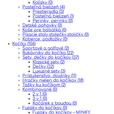
Kolísky
(0)
Posteľná bielizeň
(4)
Prestieradla
(3)
Posteľná bielizeň
(1)
Perinky, perinky
(0)
Detské pohovky
(0)
Koše pre bábätká
(0)
Písacie stoly,stolečky,stoličky
(0)
Koberce, podložky
(0)
Kočíky
(106)
Športové a golfové
(2)
Rukávniky do kočíka
(22)
Sety, dečky do kočíkov
(37)
Klasické sety
(2)
Dečky
(32)
Luxusné sety
(3)
Príslušenstvo, doplnky
(11)
Hračky nielen do kočíkov
(18)
Tašky ku kočíkom
(2)
Kombinované
(0)
2 v 1
(0)
3 v 1
(0)
Kočárek s boudou
(0)
Fusáky do kočíkov
(0)
Fusaky do kočíkov – MINKY,