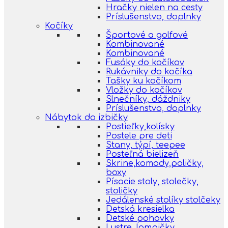
Hračky nielen na cesty
Príslušenstvo, doplnky
Kočíky
Športové a golfové
Kombinované
Kombinované
Fusáky do kočíkov
Rukávniky do kočíka
Tašky ku kočíkom
Vložky do kočíkov
Slnečníky, dáždniky
Príslušenstvo, doplnky
Nábytok do izbičky
Postieľky,kolísky
Postele pre deti
Stany, týpí, teepee
Posteľná bielizeň
Skrine,komody,poličky,
boxy
Písacie stoly, stolečky,
stoličky
Jedálenské stolíky stolčeky
Detská kresielka
Detské pohovky
Lustre, lampičky