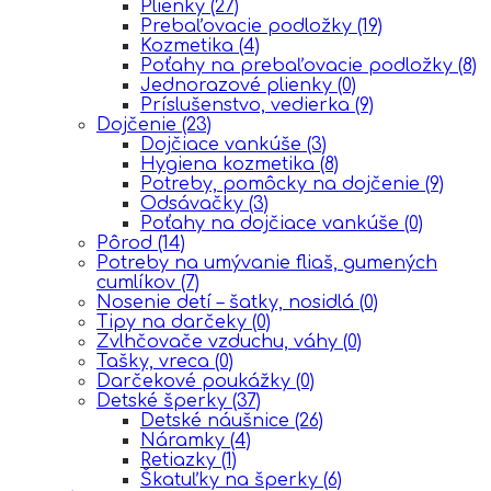
Plienky
(27)
Prebaľovacie podložky
(19)
Kozmetika
(4)
Poťahy na prebaľovacie podložky
(8)
Jednorazové plienky
(0)
Príslušenstvo, vedierka
(9)
Dojčenie
(23)
Dojčiace vankúše
(3)
Hygiena kozmetika
(8)
Potreby, pomôcky na dojčenie
(9)
Odsávačky
(3)
Poťahy na dojčiace vankúše
(0)
Pôrod
(14)
Potreby na umývanie fliaš, gumených
cumlíkov
(7)
Nosenie detí – šatky, nosidlá
(0)
Tipy na darčeky
(0)
Zvlhčovače vzduchu, váhy
(0)
Tašky, vreca
(0)
Darčekové poukážky
(0)
Detské šperky
(37)
Detské náušnice
(26)
Náramky
(4)
Retiazky
(1)
Škatuľky na šperky
(6)