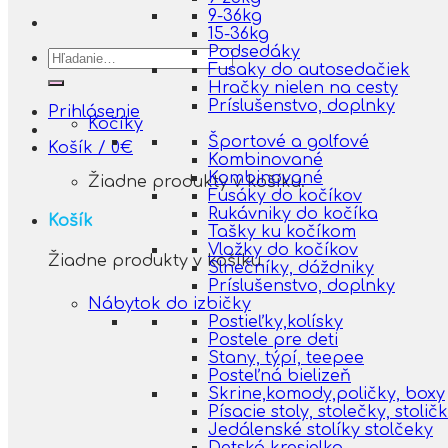
9-36kg
15-36kg
Podsedáky
Hľadať:
Fusaky do autosedačiek
Hračky nielen na cesty
Príslušenstvo, doplnky
Prihlásenie
Kočíky
Športové a golfové
Košík /
0
€
Kombinované
Kombinované
Žiadne produkty v košíku.
Fusáky do kočíkov
Rukávniky do kočíka
Košík
Tašky ku kočíkom
Vložky do kočíkov
Žiadne produkty v košíku.
Slnečníky, dáždniky
Príslušenstvo, doplnky
Nábytok do izbičky
Postieľky,kolísky
Postele pre deti
Stany, týpí, teepee
Posteľná bielizeň
Skrine,komody,poličky, boxy
Písacie stoly, stolečky, stolič
Jedálenské stolíky stolčeky