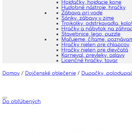
Hojdačky, hojdacie kone
Hudobné nástroje, hračky
Zábava pri vode
Sánky, zábavy v zime
Trojkolky, odstrkavadla, kol
Hračky a nábytok na záhra
Stavebnice, lego, puzzle
Maľujeme, čítame, poznáva
Hračky nielen pre chlapcov
Hračky nielen pre dievčatá
Karneval, prevleky, oslavy
Licenčné hračky, tovar
Domov
/
Dojčenské oblečenie
/
Dupačky, polodupa
Do obľúbených