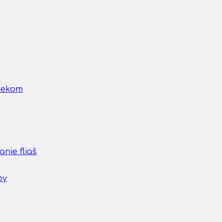
nčekom
nie fliaš
by