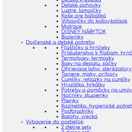
Detská kresielka
Detské pohovky
Lustre, lampičky
Koše pre bábätká
Výbavičky do košov,kolísok
Matrace
DISNEY NÁBYTOK
Bazeniky
Dojčenské a detské potreby
Fľaštičky a hrnčeky
Príslušenstvo k fľašiam, hr
Termoboxy, termosky
Boxy na desiatu, sáčky
Ohrievace lahvi, sterilizatory
Taniere, misky, príbory
Cumlíky, retiazky na cumlíky
Hryzátka, hrkálky
Potreby a pomôcky na umýva
Nočníky, stupienky
Plienky
Kozmetika, hygienické potre
Podbradníky
Batohy, vrecká
Vybavenie do postieľok
2 dielne sety