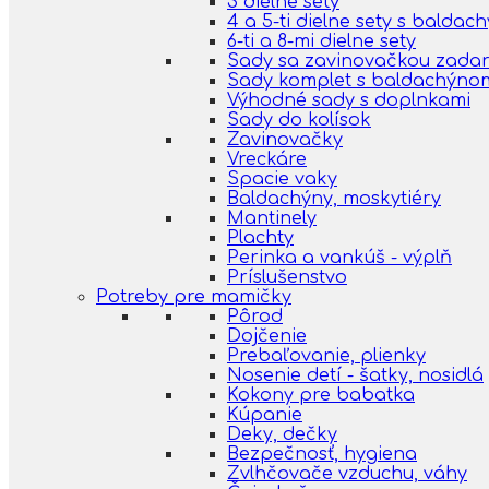
3 dielne sety
4 a 5-ti dielne sety s balda
6-ti a 8-mi dielne sety
Sady sa zavinovačkou zada
Sady komplet s baldachýno
Výhodné sady s doplnkami
Sady do kolísok
Zavinovačky
Vreckáre
Spacie vaky
Baldachýny, moskytiéry
Mantinely
Plachty
Perinka a vankúš - výplň
Príslušenstvo
Potreby pre mamičky
Pôrod
Dojčenie
Prebaľovanie, plienky
Nosenie detí - šatky, nosidlá
Kokony pre babatka
Kúpanie
Deky, dečky
Bezpečnosť, hygiena
Zvlhčovače vzduchu, váhy