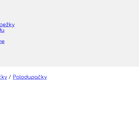
obežky
du
me
čky
/
Polodupačky