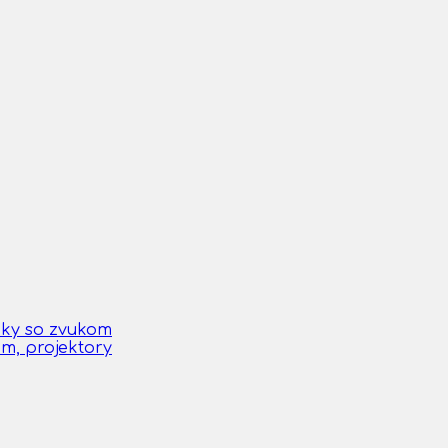
čky so zvukom
om, projektory