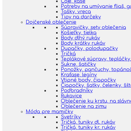
Čaje, kaše
Potreby na umývanie fliaš, 
Tašky, vreca
Tipy na darčeky
Dojčenské oblečenie
Súpravičky, sety oblečenia
Košieľky, tielka
Body dlhý rukáv
Body krátky rukáv
Dupačky, polodupačky
Tričká
Teplákové súpravy, tepláčky,
Sukne, šatičky
Ponožky, pančuchy, topáno
Kraťase, legíny
Vtipné body, čiapočky
Čiapočky, šatky, čelenky, šil
Podbradníky
Rukavice
Oblečenie ku krstu, na slávn
Oblečenie na zimu
Móda pre mamičky
Svetríky
Tričká, tuniky dl. rukáv
Tričká, tuniky kr. rukáv