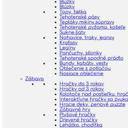
Blúzky
Blúzky
Topy, tielka
Tehotenské pásy
Tepláky,mikiny,súpravy
Tehotenské pyžama, košeľe
Sukne,šaty
Nohavice, traky, jeansy
Kraťasy
Legíny
Pančuchy, silonky
Tehotenské spodné prádlo
Bundy, kabáty, vesty
Oblečenie s potlačou
Nosiace oblečenie
Zábava
Hračky do 3 rokov
Hračky od 3 rokov
Kolotoče nad postieľku, hra
Interaktívne hračky so zvuk
Hracie deky, penové puzzle
Zábavné hry
Plyšové hračky
Drevené hračky
Lehátka, chodítka