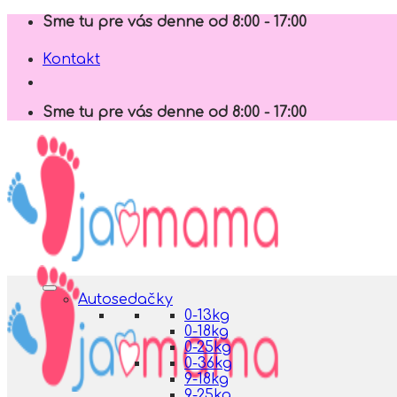
Skip
Sme tu pre vás denne od 8:00 - 17:00
to
content
Kontakt
Sme tu pre vás denne od 8:00 - 17:00
Autosedačky
0-13kg
0-18kg
0-25kg
0-36kg
9-18kg
9-25kg