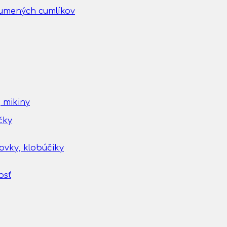
gumených cumlíkov
 mikiny
čky
tovky, klobúčiky
osť