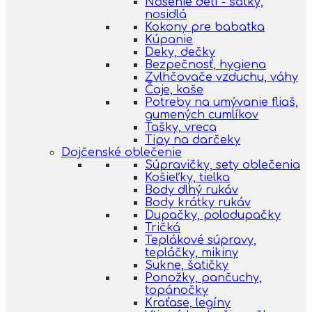
Nosenie detí - šatky,
nosidlá
Kokony pre babatka
Kúpanie
Deky, dečky
Bezpečnosť, hygiena
Zvlhčovače vzduchu, váhy
Čaje, kaše
Potreby na umývanie fliaš,
gumených cumlíkov
Tašky, vreca
Tipy na darčeky
Dojčenské oblečenie
Súpravičky, sety oblečenia
Košieľky, tielka
Body dlhý rukáv
Body krátky rukáv
Dupačky, polodupačky
Tričká
Teplákové súpravy,
tepláčky, mikiny
Sukne, šatičky
Ponožky, pančuchy,
topánočky
Kraťase, legíny