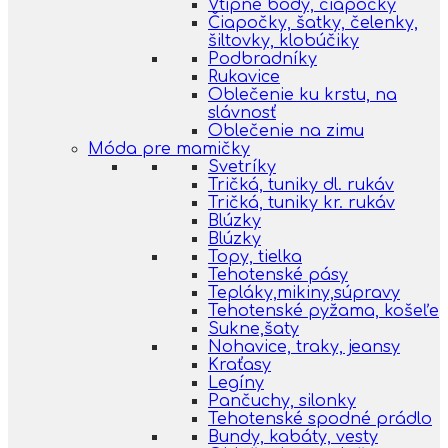
Vtipné body, čiapočky
Čiapočky, šatky, čelenky,
šiltovky, klobúčiky
Podbradníky
Rukavice
Oblečenie ku krstu, na
slávnosť
Oblečenie na zimu
Móda pre mamičky
Svetríky
Tričká, tuniky dl. rukáv
Tričká, tuniky kr. rukáv
Blúzky
Blúzky
Topy, tielka
Tehotenské pásy
Tepláky,mikiny,súpravy
Tehotenské pyžama, košeľe
Sukne,šaty
Nohavice, traky, jeansy
Kraťasy
Legíny
Pančuchy, silonky
Tehotenské spodné prádlo
Bundy, kabáty, vesty