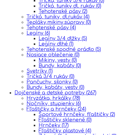
Tričká, tuniky 3/4 rukáv
(0)
Tričká, tuniky dl. rukáv
(0)
Tehotenské pásy
(2)
Tričká, tuniky, dl.rukáv
(4)
Tepláky,mikiny,súpravy
(0)
Tehotenské pásy
(4)
Legíny
(6)
Legíny 3/4 dlžky
(5)
Legíny dlhé
(1)
Tehotenské spodné prádlo
(5)
Nosiace oblečenie
(0)
Mikiny, vesty
(0)
Bundy, kabáty
(0)
Svetríky
(1)
Tričká 3/4 rukáv
(0)
Pančuchy, silonky
(0)
Bundy, kabáty, vesty
(0)
Dojčenské a detské potreby
(267)
Hryzátka, hrkálky
(78)
Nočníky, stupienky
(6)
Fľaštičky a hrnčeky
(24)
Športové hrnčeky, fľaštičky
(2)
Fľaštičky sklenené
(0)
Hrnčeky
(17)
Fľaštičky plastové
(4)