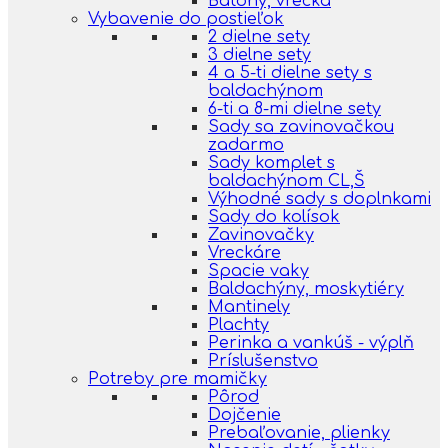
Batohy, vrecká
Vybavenie do postieľok
2 dielne sety
3 dielne sety
4 a 5-ti dielne sety s
baldachýnom
6-ti a 8-mi dielne sety
Sady sa zavinovačkou
zadarmo
Sady komplet s
baldachýnom CL,Š
Výhodné sady s doplnkami
Sady do kolísok
Zavinovačky
Vreckáre
Spacie vaky
Baldachýny, moskytiéry
Mantinely
Plachty
Perinka a vankúš - výplň
Príslušenstvo
Potreby pre mamičky
Pôrod
Dojčenie
Prebaľovanie, plienky