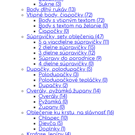
Sukne
(3)
Body dlhý rukáv
(13)
Vtipné body, čiapočky
(72)
Body s vtipným textom
(72)
Body s textom na želanie
(0)
Čiapočky
(0)
Súpravičky, sety oblečenia
(47)
5 a viacdielne súpravičky
(11)
2 dielne súpravičky
(15)
3 dielne súpravičky
(12)
Súpravy do porodnice
(9)
4 dielne súpravičky
(0)
Dupačky, polodupačky
(5)
Polodupačky
(3)
Polodupačkové tepláčky
(0)
Dupačky
(2)
Overály, pyžamká,župany
(14)
Overály
(14)
Pyžamká
(0)
Župany
(0)
Oblečenie ku krstu, na slávnosť
(16)
Chlapec
(10)
Dievča
(5)
Doplnky
(1)
Kraťase, legíny
(4)