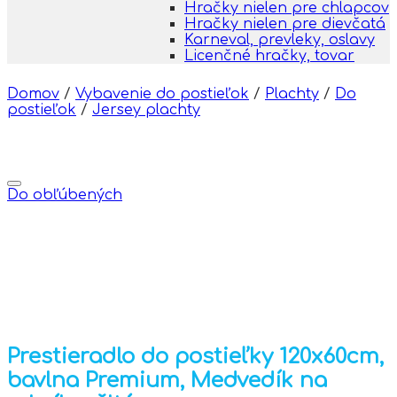
Hračky nielen pre chlapcov
Hračky nielen pre dievčatá
Karneval, prevleky, oslavy
Licenčné hračky, tovar
Domov
/
Vybavenie do postieľok
/
Plachty
/
Do
postieľok
/
Jersey plachty
Do obľúbených
Prestieradlo do postieľky 120x60cm,
bavlna Premium, Medvedík na