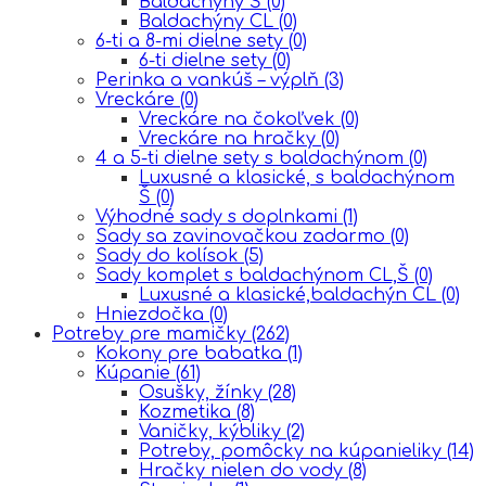
Baldachýny Š
(0)
Baldachýny CL
(0)
6-ti a 8-mi dielne sety
(0)
6-ti dielne sety
(0)
Perinka a vankúš – výplň
(3)
Vreckáre
(0)
Vreckáre na čokoľvek
(0)
Vreckáre na hračky
(0)
4 a 5-ti dielne sety s baldachýnom
(0)
Luxusné a klasické, s baldachýnom
Š
(0)
Výhodné sady s doplnkami
(1)
Sady sa zavinovačkou zadarmo
(0)
Sady do kolísok
(5)
Sady komplet s baldachýnom CL,Š
(0)
Luxusné a klasické,baldachýn CL
(0)
Hniezdočka
(0)
Potreby pre mamičky
(262)
Kokony pre babatka
(1)
Kúpanie
(61)
Osušky, žínky
(28)
Kozmetika
(8)
Vaničky, kýbliky
(2)
Potreby, pomôcky na kúpanieliky
(14)
Hračky nielen do vody
(8)