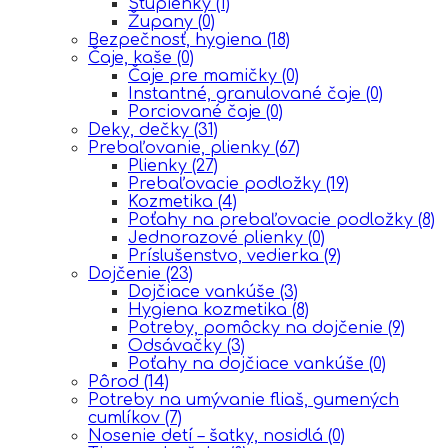
Stupienky
(1)
Župany
(0)
Bezpečnosť, hygiena
(18)
Čaje, kaše
(0)
Čaje pre mamičky
(0)
Instantné, granulované čaje
(0)
Porciované čaje
(0)
Deky, dečky
(31)
Prebaľovanie, plienky
(67)
Plienky
(27)
Prebaľovacie podložky
(19)
Kozmetika
(4)
Poťahy na prebaľovacie podložky
(8)
Jednorazové plienky
(0)
Príslušenstvo, vedierka
(9)
Dojčenie
(23)
Dojčiace vankúše
(3)
Hygiena kozmetika
(8)
Potreby, pomôcky na dojčenie
(9)
Odsávačky
(3)
Poťahy na dojčiace vankúše
(0)
Pôrod
(14)
Potreby na umývanie fliaš, gumených
cumlíkov
(7)
Nosenie detí – šatky, nosidlá
(0)