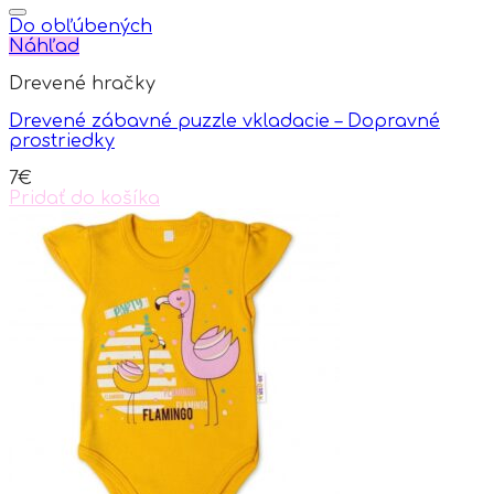
product
has
Do obľúbených
multiple
Náhľad
variants.
Drevené hračky
The
options
Drevené zábavné puzzle vkladacie – Dopravné
may
prostriedky
be
chosen
7
€
on
Pridať do košíka
the
product
page