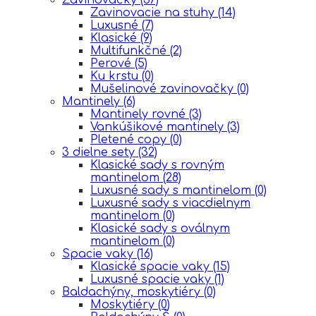
Zavinovacie na stuhy
(14)
Luxusné
(7)
Klasické
(9)
Multifunkčné
(2)
Perové
(5)
Ku krstu
(0)
Mušelinové zavinovačky
(0)
Mantinely
(6)
Mantinely rovné
(3)
Vankúšikové mantinely
(3)
Pletené copy
(0)
3 dielne sety
(32)
Klasické sady s rovným
mantinelom
(28)
Luxusné sady s mantinelom
(0)
Luxusné sady s viacdielnym
mantinelom
(0)
Klasické sady s oválnym
mantinelom
(0)
Spacie vaky
(16)
Klasické spacie vaky
(15)
Luxusné spacie vaky
(1)
Baldachýny, moskytiéry
(0)
Moskytiéry
(0)