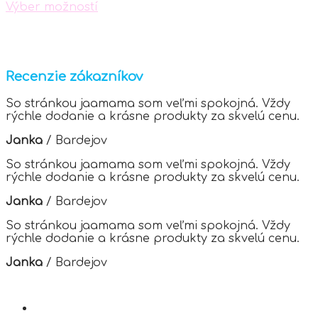
Výber možností
the
This
product
product
page
has
multiple
variants.
Recenzie zákazníkov
The
options
So stránkou jaamama som veľmi spokojná. Vždy
may
rýchle dodanie a krásne produkty za skvelú cenu.
be
chosen
Janka
/
Bardejov
on
the
So stránkou jaamama som veľmi spokojná. Vždy
product
rýchle dodanie a krásne produkty za skvelú cenu.
page
Janka
/
Bardejov
So stránkou jaamama som veľmi spokojná. Vždy
rýchle dodanie a krásne produkty za skvelú cenu.
Janka
/
Bardejov