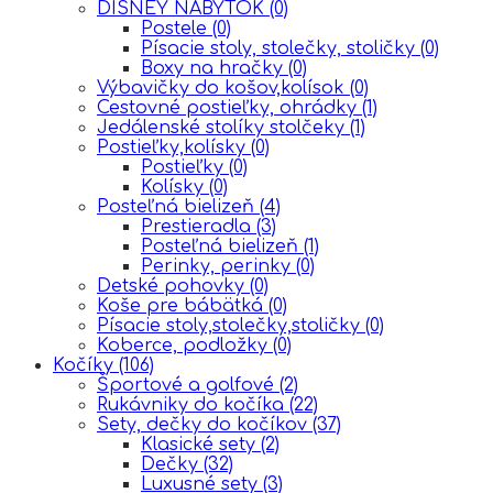
DISNEY NÁBYTOK
(0)
Postele
(0)
Písacie stoly, stolečky, stoličky
(0)
Boxy na hračky
(0)
Výbavičky do košov,kolísok
(0)
Cestovné postieľky, ohrádky
(1)
Jedálenské stolíky stolčeky
(1)
Postieľky,kolísky
(0)
Postieľky
(0)
Kolísky
(0)
Posteľná bielizeň
(4)
Prestieradla
(3)
Posteľná bielizeň
(1)
Perinky, perinky
(0)
Detské pohovky
(0)
Koše pre bábätká
(0)
Písacie stoly,stolečky,stoličky
(0)
Koberce, podložky
(0)
Kočíky
(106)
Športové a golfové
(2)
Rukávniky do kočíka
(22)
Sety, dečky do kočíkov
(37)
Klasické sety
(2)
Dečky
(32)
Luxusné sety
(3)