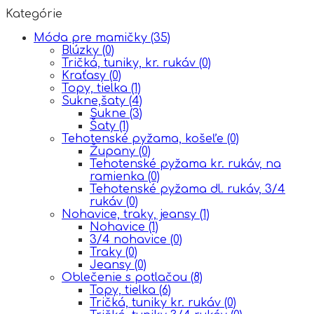
Kategórie
Móda pre mamičky
(35)
Blúzky
(0)
Tričká, tuniky, kr. rukáv
(0)
Kraťasy
(0)
Topy, tielka
(1)
Sukne,šaty
(4)
Sukne
(3)
Šaty
(1)
Tehotenské pyžama, košeľe
(0)
Župany
(0)
Tehotenské pyžama kr. rukáv, na
ramienka
(0)
Tehotenské pyžama dl. rukáv, 3/4
rukáv
(0)
Nohavice, traky, jeansy
(1)
Nohavice
(1)
3/4 nohavice
(0)
Traky
(0)
Jeansy
(0)
Oblečenie s potlačou
(8)
Topy, tielka
(6)
Tričká, tuniky kr. rukáv
(0)