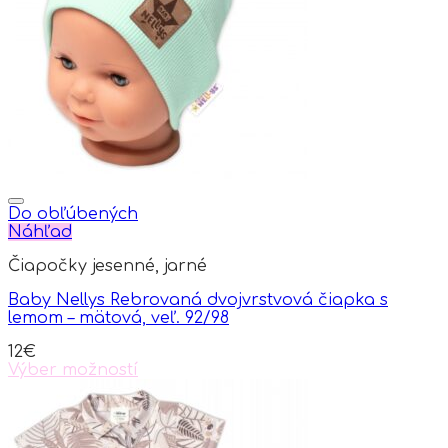
Do obľúbených
Náhľad
Čiapočky jesenné, jarné
Baby Nellys Rebrovaná dvojvrstvová čiapka s
lemom – mätová, veľ. 92/98
12
€
Výber možností
This
product
has
multiple