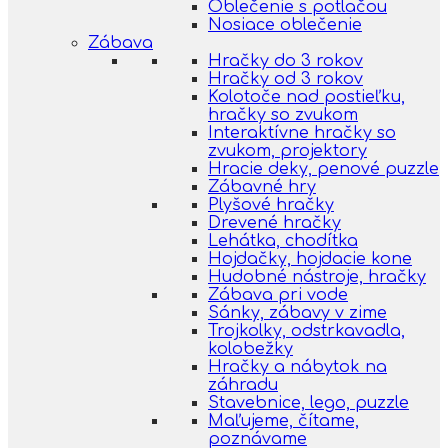
Oblečenie s potlačou
Nosiace oblečenie
Zábava
Hračky do 3 rokov
Hračky od 3 rokov
Kolotoče nad postieľku,
hračky so zvukom
Interaktívne hračky so
zvukom, projektory
Hracie deky, penové puzzle
Zábavné hry
Plyšové hračky
Drevené hračky
Lehátka, chodítka
Hojdačky, hojdacie kone
Hudobné nástroje, hračky
Zábava pri vode
Sánky, zábavy v zime
Trojkolky, odstrkavadla,
kolobežky
Hračky a nábytok na
záhradu
Stavebnice, lego, puzzle
Maľujeme, čítame,
poznávame