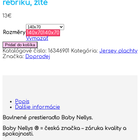
rebríku, žlté
13
€
Rozměry
140x70
140x70
Vymazať
Pridať do košíka
Katalógové číslo:
16346901
Kategória:
Jersey plachty
Značka:
Doprodej
Popis
Ďalšie informácie
Bavlnené prestieradlo Baby Nellys.
Baby Nellys ® = česká značka – záruka kvality a
spokojnosti.