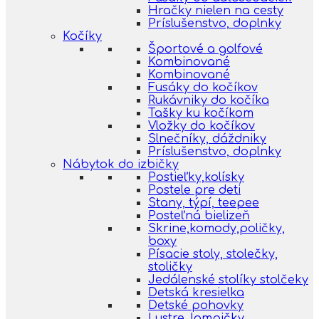
Hračky nielen na cesty
Príslušenstvo, doplnky
Kočíky
Športové a golfové
Kombinované
Kombinované
Fusáky do kočíkov
Rukávniky do kočíka
Tašky ku kočíkom
Vložky do kočíkov
Slnečníky, dáždniky
Príslušenstvo, doplnky
Nábytok do izbičky
Postieľky,kolísky
Postele pre deti
Stany, týpí, teepee
Posteľná bielizeň
Skrine,komody,poličky,
boxy
Písacie stoly, stolečky,
stoličky
Jedálenské stolíky stolčeky
Detská kresielka
Detské pohovky
Lustre, lampičky