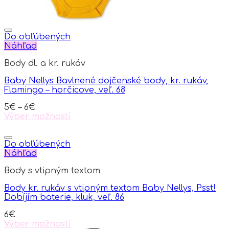
Do obľúbených
Náhľad
Body dl. a kr. rukáv
Baby Nellys Bavlnené dojčenské body, kr. rukáv,
Flamingo – horčicove, veľ. 68
5
€
–
6
€
Výber možností
This
product
has
Do obľúbených
multiple
Náhľad
variants.
Body s vtipným textom
The
options
Body kr. rukáv s vtipným textom Baby Nellys, Psst!
may
Dobíjím baterie, kluk, veľ. 86
be
chosen
6
€
on
Výber možností
the