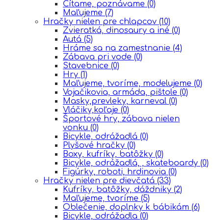
Čítame, poznávame
(0)
Maľujeme
(7)
Hračky nielen pre chlapcov
(10)
Zvieratká, dinosaury a iné
(0)
Autá
(5)
Hráme sa na zamestnanie
(4)
Zábava pri vode
(0)
Stavebnice
(0)
Hry
(1)
Maľujeme, tvoríme, modelujeme
(0)
Vojačikovia, armáda, pištole
(0)
Masky,prevleky, karneval
(0)
Vláčiky,koľaje
(0)
Športové hry, zábava nielen
vonku
(0)
Bicykle, odrážadlá
(0)
Plyšové hračky
(0)
Boxy, kufríky, batôžky
(0)
Bicykle, odrážadlá, , skateboardy
(0)
Figúrky, roboti, hrdinovia
(0)
Hračky nielen pre dievčatá
(33)
Kufríky, batôžky, dáždniky
(2)
Maľujeme, tvoríme
(5)
Oblečenie, doplnky k bábikám
(6)
Bicykle, odrážadla
(0)