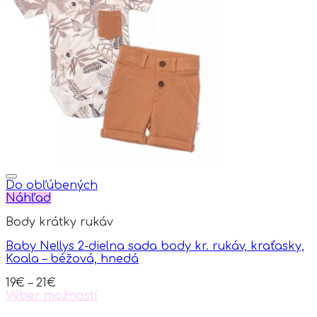
variants.
The
options
may
be
chosen
on
the
product
page
Do obľúbených
Náhľad
Body krátky rukáv
Baby Nellys 2-dielna sada body kr. rukáv, kraťasky,
Koala – béžová, hnedá
19
€
–
21
€
Výber možností
This