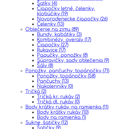
Šatky
(4)
Čiapočky letné, čelenky,
klobúčiky
(19)
Novorodenecke čiapočky
(26)
Čelenky
(13)
Oblečenie na zimu
(89)
Bundy, kabátiky
(3)
Kombinézy, overaly
(17)
Čiapočky
(27)
Rukavice
(17)
Papučky, ponožky
(8)
Súpravičky, sady oblečenia
(9)
Šály
(8)
Ponožky, pančuchy, topánočky
(71)
Ponožky, topánočky
(58)
Pančuchy
(13)
Nakolenniky
(0)
Tričká
(2)
Tričká kr. rukáv
(2)
Tričká dl. rukáv
(0)
Body krátky rukáv, na ramienka
(11)
Body krátky rukáv
(10)
Body na ramienka
(1)
Sukne, šatičky
(12)
Šatičky
(9)