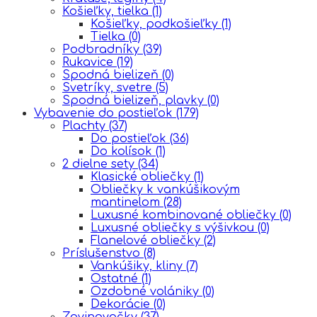
Košieľky, tielka
(1)
Košieľky, podkošieľky
(1)
Tielka
(0)
Podbradníky
(39)
Rukavice
(19)
Spodná bielizeň
(0)
Svetríky, svetre
(5)
Spodná bielizeň, plavky
(0)
Vybavenie do postieľok
(179)
Plachty
(37)
Do postieľok
(36)
Do kolísok
(1)
2 dielne sety
(34)
Klasické obliečky
(1)
Obliečky k vankúšikovým
mantinelom
(28)
Luxusné kombinované obliečky
(0)
Luxusné obliečky s výšivkou
(0)
Flanelové obliečky
(2)
Príslušenstvo
(8)
Vankúšiky, kliny
(7)
Ostatné
(1)
Ozdobné volániky
(0)
Dekorácie
(0)
Zavinovačky
(37)