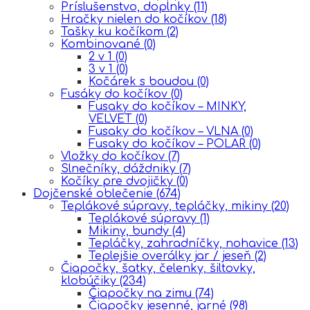
Príslušenstvo, doplnky
(11)
Hračky nielen do kočíkov
(18)
Tašky ku kočíkom
(2)
Kombinované
(0)
2 v 1
(0)
3 v 1
(0)
Kočárek s boudou
(0)
Fusáky do kočíkov
(0)
Fusaky do kočíkov – MINKY,
VELVET
(0)
Fusaky do kočíkov – VLNA
(0)
Fusaky do kočíkov – POLAR
(0)
Vložky do kočíkov
(7)
Slnečníky, dáždniky
(7)
Kočíky pre dvojičky
(0)
Dojčenské oblečenie
(674)
Teplákové súpravy, tepláčky, mikiny
(20)
Teplákové súpravy
(1)
Mikiny, bundy
(4)
Tepláčky, zahradníčky, nohavice
(13)
Teplejšie overálky jar / jeseň
(2)
Čiapočky, šatky, čelenky, šiltovky,
klobúčiky
(234)
Čiapočky na zimu
(74)
Čiapočky jesenné, jarné
(98)