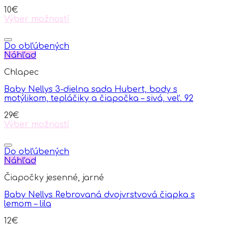
10
€
Výber možností
This
product
has
Do obľúbených
multiple
Náhľad
variants.
Chlapec
The
options
Baby Nellys 3-dielna sada Hubert, body s
may
motýlikom, tepláčiky a čiapočka – sivá, veľ. 92
be
chosen
29
€
on
Výber možností
the
This
product
product
page
has
Do obľúbených
multiple
Náhľad
variants.
Čiapočky jesenné, jarné
The
options
Baby Nellys Rebrovaná dvojvrstvová čiapka s
may
lemom – lila
be
chosen
12
€
on