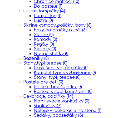
Chrániče matrací
(10)
Do postele
(1)
Lustre, lampičky
(4)
Lampičky
(4)
Lustre
(0)
Skrine,komody,poličky, boxy
(6)
Boxy na hračky a iné.
(6)
Skrine
(0)
Komody
(0)
Regály
(0)
Skrinky
(0)
Nočné stolíky
(0)
Bazeniky
(0)
Stany,týpí,teepee
(0)
Prislušenstvo, doplňky
(0)
Komplet týpí s vybavením
(0)
Stany, týpí, teepee
(0)
Postele pre deti
(0)
Postele bez šuplíku
(0)
Postele s šuplíkom / ami
(0)
Dekoracje, doplňky
(14)
Nahrievacie vankúšiky
(0)
Vankúšiky
(7)
Nálepky, dekorácie na stenu
(1)
Sedáky, podsedáky
(3)