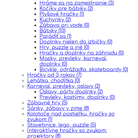
Hráme sa na zamestnanie
(3)
Kočíky pre bábiky
(2)
Plyšové hračky
(1)
Kuchynky
(2)
Zábava pri vode
(0)
Bábiky
(10)
Parádiť sa
(1)
Doplnky nielen do izbičky
(0)
Hry, puzzle a iné
(0)
Hračky a doplnky na záhradu
(0)
Masky, prevleky, karneval,
doplnky
(0)
Bicykle, odrážadla, skateboardy
(0)
Hračky od 3 rokov
(7)
Lehátka, chodítka
(0)
Karneval, prevleky, oslavy
(2)
Oslavy, párty doplnky
(2)
Prevleky, kostýmy, doplnky
(0)
Zábavné hry
(5)
Sánky, zábavy v zime
(8)
Kolotoče nad postieľku, hračky so
zvukom
(1)
Stavebnice, lego, puzzle
(5)
Interaktívne hračky so zvukom,
projektory
(8)