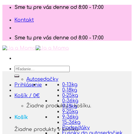
Skip
Sme tu pre vás denne od 8:00 - 17:00
to
content
Kontakt
Sme tu pre vás denne od 8:00 - 17:00
Hľadať:
Autosedačky
0-13kg
Prihlásenie
0-18kg
0-25kg
Košík /
0
€
0-36kg
Žiadne produkty v košíku.
9-18kg
9-25kg
9-36kg
Košík
15-36kg
Podsedáky
Žiadne produkty v košíku.
Fusaky do autosedačiek