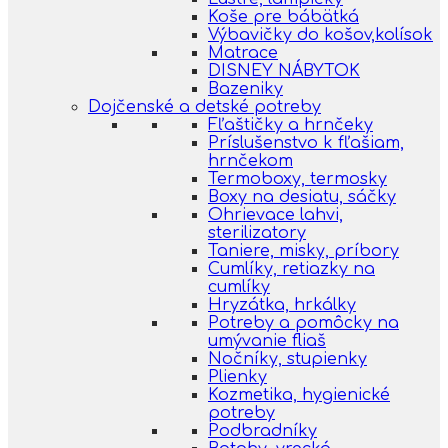
Koše pre bábätká
Výbavičky do košov,kolísok
Matrace
DISNEY NÁBYTOK
Bazeniky
Dojčenské a detské potreby
Fľaštičky a hrnčeky
Príslušenstvo k fľašiam,
hrnčekom
Termoboxy, termosky
Boxy na desiatu, sáčky
Ohrievace lahvi,
sterilizatory
Taniere, misky, príbory
Cumlíky, retiazky na
cumlíky
Hryzátka, hrkálky
Potreby a pomôcky na
umývanie fliaš
Nočníky, stupienky
Plienky
Kozmetika, hygienické
potreby
Podbradníky