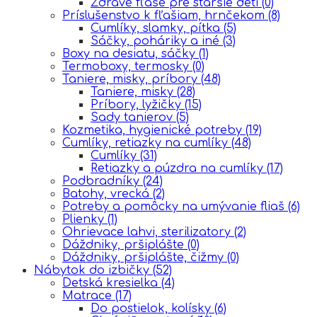
Zdravé fľaše pre staršie deti
(0)
Príslušenstvo k fľašiam, hrnčekom
(8)
Cumlíky, slamky, pítka
(5)
Sáčky, poháriky a iné
(3)
Boxy na desiatu, sáčky
(1)
Termoboxy, termosky
(0)
Taniere, misky, príbory
(48)
Taniere, misky
(28)
Príbory, lyžičky
(15)
Sady tanierov
(5)
Kozmetika, hygienické potreby
(19)
Cumlíky, retiazky na cumlíky
(48)
Cumlíky
(31)
Retiazky a púzdra na cumlíky
(17)
Podbradníky
(24)
Batohy, vrecká
(2)
Potreby a pomôcky na umývanie fliaš
(6)
Plienky
(1)
Ohrievace lahvi, sterilizatory
(2)
Dáždniky, pršiplášte
(0)
Dáždniky, pršiplášte, čižmy
(0)
Nábytok do izbičky
(52)
Detská kresielka
(4)
Matrace
(17)
Do postielok, kolísky
(6)