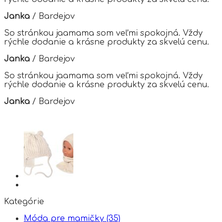
be
chosen
Janka
/
Bardejov
on
the
So stránkou jaamama som veľmi spokojná. Vždy
product
rýchle dodanie a krásne produkty za skvelú cenu.
page
Janka
/
Bardejov
So stránkou jaamama som veľmi spokojná. Vždy
rýchle dodanie a krásne produkty za skvelú cenu.
Janka
/
Bardejov
Kategórie
Móda pre mamičky
(35)