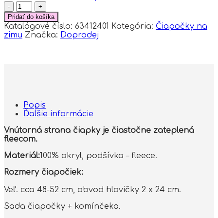
množstvo
Pletená
Pridať do košíka
zimná
Katalógové číslo:
63412401
Kategória:
Čiapočky na
čiapka
zimu
Značka:
Doprodej
s
brmbolcom
+
komínček
BABY
NELLYS
-
modrá,
Popis
jeans,veľ.
Ďalšie informácie
48-
52cm
Vnútorná strana čiapky je čiastočne zateplená
fleecom.
Materiál:
100% akryl, podšívka – fleece.
Rozmery čiapočiek:
Veľ. cca 48-52 cm, obvod hlavičky 2 x 24 cm.
Sada čiapočky + komínčeka.