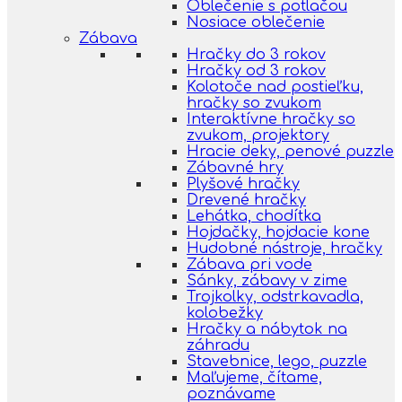
Oblečenie s potlačou
Nosiace oblečenie
Zábava
Hračky do 3 rokov
Hračky od 3 rokov
Kolotoče nad postieľku,
hračky so zvukom
Interaktívne hračky so
zvukom, projektory
Hracie deky, penové puzzle
Zábavné hry
Plyšové hračky
Drevené hračky
Lehátka, chodítka
Hojdačky, hojdacie kone
Hudobné nástroje, hračky
Zábava pri vode
Sánky, zábavy v zime
Trojkolky, odstrkavadla,
kolobežky
Hračky a nábytok na
záhradu
Stavebnice, lego, puzzle
Maľujeme, čítame,
poznávame