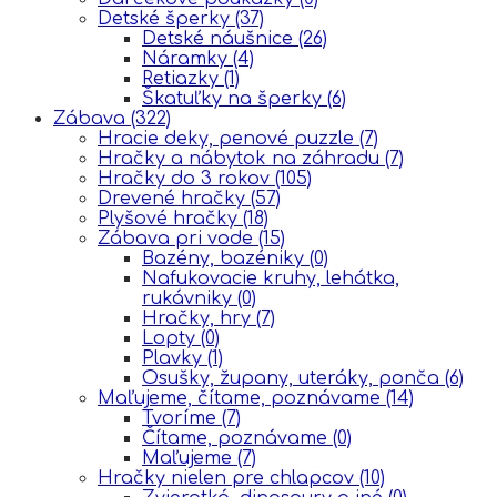
Detské šperky
(37)
Detské náušnice
(26)
Náramky
(4)
Retiazky
(1)
Škatuľky na šperky
(6)
Zábava
(322)
Hracie deky, penové puzzle
(7)
Hračky a nábytok na záhradu
(7)
Hračky do 3 rokov
(105)
Drevené hračky
(57)
Plyšové hračky
(18)
Zábava pri vode
(15)
Bazény, bazéniky
(0)
Nafukovacie kruhy, lehátka,
rukávniky
(0)
Hračky, hry
(7)
Lopty
(0)
Plavky
(1)
Osušky, župany, uteráky, ponča
(6)
Maľujeme, čítame, poznávame
(14)
Tvoríme
(7)
Čítame, poznávame
(0)
Maľujeme
(7)
Hračky nielen pre chlapcov
(10)