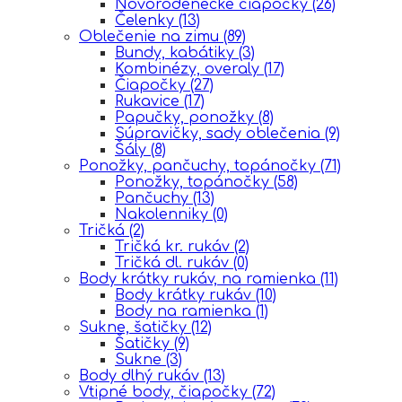
Novorodenecke čiapočky
(26)
Čelenky
(13)
Oblečenie na zimu
(89)
Bundy, kabátiky
(3)
Kombinézy, overaly
(17)
Čiapočky
(27)
Rukavice
(17)
Papučky, ponožky
(8)
Súpravičky, sady oblečenia
(9)
Šály
(8)
Ponožky, pančuchy, topánočky
(71)
Ponožky, topánočky
(58)
Pančuchy
(13)
Nakolenniky
(0)
Tričká
(2)
Tričká kr. rukáv
(2)
Tričká dl. rukáv
(0)
Body krátky rukáv, na ramienka
(11)
Body krátky rukáv
(10)
Body na ramienka
(1)
Sukne, šatičky
(12)
Šatičky
(9)
Sukne
(3)
Body dlhý rukáv
(13)
Vtipné body, čiapočky
(72)