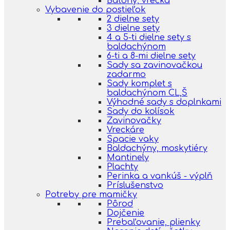
Batohy, vrecká
Vybavenie do postieľok
2 dielne sety
3 dielne sety
4 a 5-ti dielne sety s
baldachýnom
6-ti a 8-mi dielne sety
Sady sa zavinovačkou
zadarmo
Sady komplet s
baldachýnom CL,Š
Výhodné sady s doplnkami
Sady do kolísok
Zavinovačky
Vreckáre
Spacie vaky
Baldachýny, moskytiéry
Mantinely
Plachty
Perinka a vankúš - výplň
Príslušenstvo
Potreby pre mamičky
Pôrod
Dojčenie
Prebaľovanie, plienky