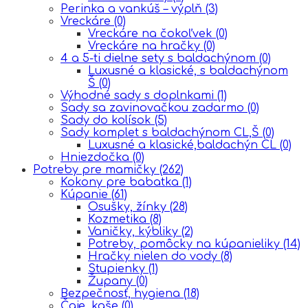
Perinka a vankúš – výplň
(3)
Vreckáre
(0)
Vreckáre na čokoľvek
(0)
Vreckáre na hračky
(0)
4 a 5-ti dielne sety s baldachýnom
(0)
Luxusné a klasické, s baldachýnom
Š
(0)
Výhodné sady s doplnkami
(1)
Sady sa zavinovačkou zadarmo
(0)
Sady do kolísok
(5)
Sady komplet s baldachýnom CL,Š
(0)
Luxusné a klasické,baldachýn CL
(0)
Hniezdočka
(0)
Potreby pre mamičky
(262)
Kokony pre babatka
(1)
Kúpanie
(61)
Osušky, žínky
(28)
Kozmetika
(8)
Vaničky, kýbliky
(2)
Potreby, pomôcky na kúpanieliky
(14)
Hračky nielen do vody
(8)
Stupienky
(1)
Župany
(0)
Bezpečnosť, hygiena
(18)
Čaje, kaše
(0)