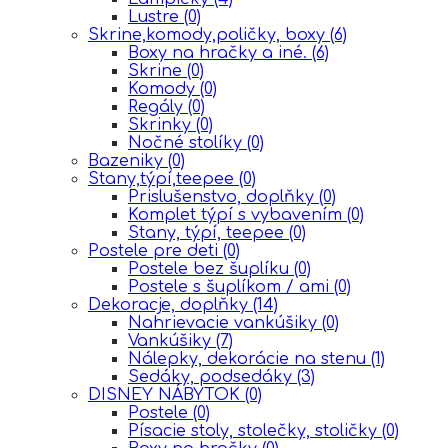
Lustre
(0)
Skrine,komody,poličky, boxy
(6)
Boxy na hračky a iné.
(6)
Skrine
(0)
Komody
(0)
Regály
(0)
Skrinky
(0)
Nočné stolíky
(0)
Bazeniky
(0)
Stany,týpí,teepee
(0)
Prislušenstvo, doplňky
(0)
Komplet týpí s vybavením
(0)
Stany, týpí, teepee
(0)
Postele pre deti
(0)
Postele bez šuplíku
(0)
Postele s šuplíkom / ami
(0)
Dekoracje, doplňky
(14)
Nahrievacie vankúšiky
(0)
Vankúšiky
(7)
Nálepky, dekorácie na stenu
(1)
Sedáky, podsedáky
(3)
DISNEY NÁBYTOK
(0)
Postele
(0)
Písacie stoly, stolečky, stoličky
(0)