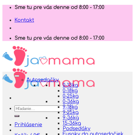
Skip
Sme tu pre vás denne od 8:00 - 17:00
to
content
Kontakt
Sme tu pre vás denne od 8:00 - 17:00
Autosedačky
0-13kg
0-18kg
0-25kg
0-36kg
9-18kg
Hľadať:
9-25kg
9-36kg
15-36kg
Prihlásenie
Podsedáky
Fusaky do autosedačiek