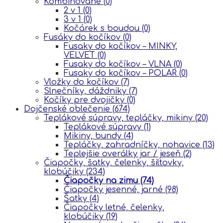
Kombinované
(0)
2 v 1
(0)
3 v 1
(0)
Kočárek s boudou
(0)
Fusáky do kočíkov
(0)
Fusaky do kočíkov – MINKY,
VELVET
(0)
Fusaky do kočíkov – VLNA
(0)
Fusaky do kočíkov – POLAR
(0)
Vložky do kočíkov
(7)
Slnečníky, dáždniky
(7)
Kočíky pre dvojičky
(0)
Dojčenské oblečenie
(674)
Teplákové súpravy, tepláčky, mikiny
(20)
Teplákové súpravy
(1)
Mikiny, bundy
(4)
Tepláčky, zahradníčky, nohavice
(13)
Teplejšie overálky jar / jeseň
(2)
Čiapočky, šatky, čelenky, šiltovky,
klobúčiky
(234)
Čiapočky na zimu
(74)
Čiapočky jesenné, jarné
(98)
Šatky
(4)
Čiapočky letné, čelenky,
klobúčiky
(19)