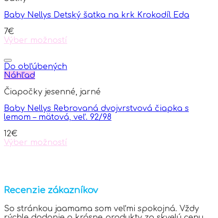
Baby Nellys Detský šatka na krk Krokodíl Eda
7
€
Výber možností
This
product
has
Do obľúbených
multiple
Náhľad
variants.
Čiapočky jesenné, jarné
The
options
Baby Nellys Rebrovaná dvojvrstvová čiapka s
may
lemom – mätová, veľ. 92/98
be
chosen
12
€
on
Výber možností
the
This
product
product
page
has
multiple
variants.
Recenzie zákazníkov
The
options
So stránkou jaamama som veľmi spokojná. Vždy
may
rýchle dodanie a krásne produkty za skvelú cenu.