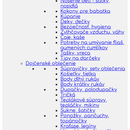
Nosenie detí - šatky,
nosidlá
Kokony pre babatka
Kúpanie
Deky, dečky
Bezpečnosť, hygiena
Zvlhčovače vzduchu, váhy
Čaje, kaše
Potreby na umývanie fliaš,
gumených cumlíkov
Tašky, vreca
Tipy na darčeky
Dojčenské oblečenie
Súpravičky, sety oblečenia
Košieľky, tielka
Body dlhý rukáv
Body krátky rukáv
Dupačky, polodupačky
Tričká
Teplákové súpravy,
tepláčky, mikiny
Sukne, šatičky
Ponožky, pančuchy,
topánočky
Kraťase, legíny