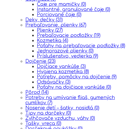
Čaje pre mamičky
(0)
Instantné, granulované čaje
(0)
Porciované čaje
(0)
Deky, dečky
(31)
Prebaľovanie, plienky
(67)
Plienky
(27)
Prebaľovacie podložky
(19)
Kozmetika
(4)
Poťahy na prebaľovacie podložky
(8)
Jednorazové plienky
(0)
Príslušenstvo, vedierka
(9)
Dojčenie
(23)
Dojčiace vankúše
(3)
Hygiena kozmetika
(8)
Potreby, pomôcky na dojčenie
(9)
Odsávačky
(3)
Poťahy na dojčiace vankúše
(0)
Pôrod
(14)
Potreby na umývanie fliaš, gumených
cumlíkov
(7)
Nosenie detí – šatky, nosidlá
(0)
Tipy na darčeky
(0)
Zvlhčovače vzduchu, váhy
(0)
Tašky, vreca
(0)
Darčekové poukážky
(0)