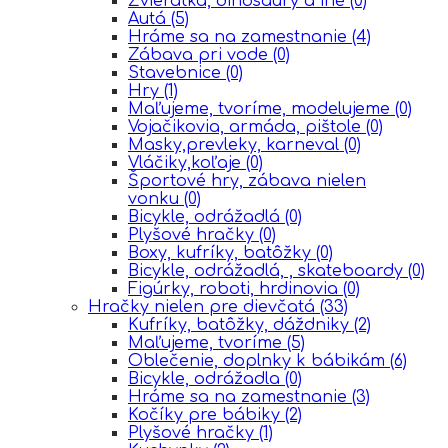
Zvieratká, dinosaury a iné
(0)
Autá
(5)
Hráme sa na zamestnanie
(4)
Zábava pri vode
(0)
Stavebnice
(0)
Hry
(1)
Maľujeme, tvoríme, modelujeme
(0)
Vojačikovia, armáda, pištole
(0)
Masky,prevleky, karneval
(0)
Vláčiky,koľaje
(0)
Športové hry, zábava nielen
vonku
(0)
Bicykle, odrážadlá
(0)
Plyšové hračky
(0)
Boxy, kufríky, batôžky
(0)
Bicykle, odrážadlá, , skateboardy
(0)
Figúrky, roboti, hrdinovia
(0)
Hračky nielen pre dievčatá
(33)
Kufríky, batôžky, dáždniky
(2)
Maľujeme, tvoríme
(5)
Oblečenie, doplnky k bábikám
(6)
Bicykle, odrážadla
(0)
Hráme sa na zamestnanie
(3)
Kočíky pre bábiky
(2)
Plyšové hračky
(1)