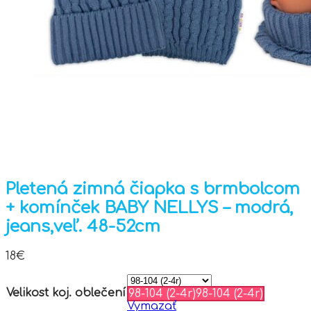
Pletená zimná čiapka s brmbolcom
+ komínček BABY NELLYS – modrá,
jeans,veľ. 48-52cm
18
€
Velikost koj. oblečení
98-104 (2-4r)
98-104 (2-4r)
Vymazať