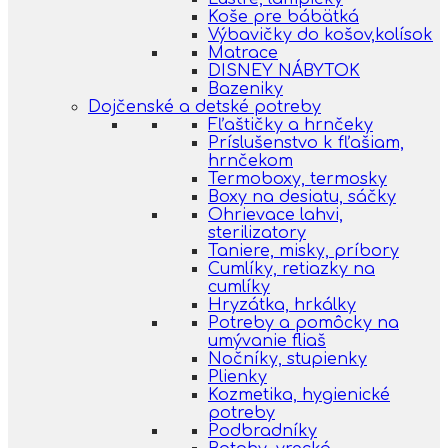
Koše pre bábätká
Výbavičky do košov,kolísok
Matrace
DISNEY NÁBYTOK
Bazeniky
Dojčenské a detské potreby
Fľaštičky a hrnčeky
Príslušenstvo k fľašiam,
hrnčekom
Termoboxy, termosky
Boxy na desiatu, sáčky
Ohrievace lahvi,
sterilizatory
Taniere, misky, príbory
Cumlíky, retiazky na
cumlíky
Hryzátka, hrkálky
Potreby a pomôcky na
umývanie fliaš
Nočníky, stupienky
Plienky
Kozmetika, hygienické
potreby
Podbradníky