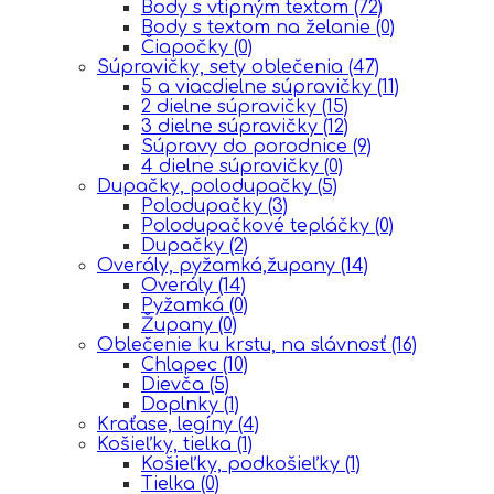
Body s vtipným textom
(72)
Body s textom na želanie
(0)
Čiapočky
(0)
Súpravičky, sety oblečenia
(47)
5 a viacdielne súpravičky
(11)
2 dielne súpravičky
(15)
3 dielne súpravičky
(12)
Súpravy do porodnice
(9)
4 dielne súpravičky
(0)
Dupačky, polodupačky
(5)
Polodupačky
(3)
Polodupačkové tepláčky
(0)
Dupačky
(2)
Overály, pyžamká,župany
(14)
Overály
(14)
Pyžamká
(0)
Župany
(0)
Oblečenie ku krstu, na slávnosť
(16)
Chlapec
(10)
Dievča
(5)
Doplnky
(1)
Kraťase, legíny
(4)
Košieľky, tielka
(1)
Košieľky, podkošieľky
(1)
Tielka
(0)