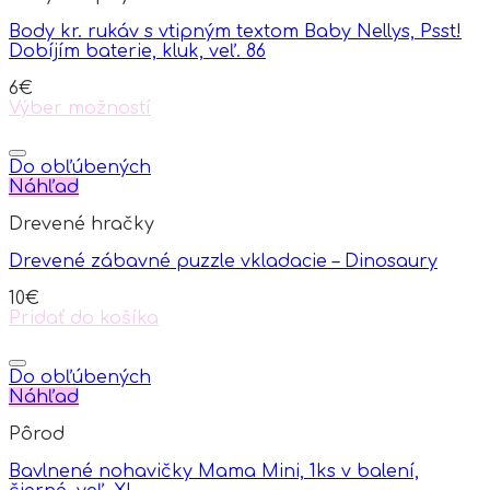
options
Body kr. rukáv s vtipným textom Baby Nellys, Psst!
may
Dobíjím baterie, kluk, veľ. 86
be
chosen
6
€
on
Výber možností
the
This
product
product
page
has
Do obľúbených
multiple
Náhľad
variants.
Drevené hračky
The
options
Drevené zábavné puzzle vkladacie – Dinosaury
may
be
10
€
chosen
Pridať do košíka
on
the
product
Do obľúbených
page
Náhľad
Pôrod
Bavlnené nohavičky Mama Mini, 1ks v balení,