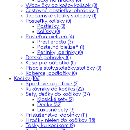
Boxy na hračky
(0)
Výbavičky do košov,kolísok
(0)
Cestovné postieľky, ohrádky
(1)
Jedálenské stolíky stolčeky
(1)
Postieľky,kolísky
(0)
Postieľky
(0)
Kolísky
(0)
Posteľná bielizeň
(4)
Prestieradla
(3)
Posteľná bielizeň
(1)
Perinky, perinky
(0)
Detské pohovky
(0)
Koše pre bábätká
(0)
Písacie stoly,stolečky,stoličky
(0)
Koberce, podložky
(0)
Kočíky
(106)
Športové a golfové
(2)
Rukávniky do kočíka
(22)
Sety, dečky do kočíkov
(37)
Klasické sety
(2)
Dečky
(32)
Luxusné sety
(3)
Príslušenstvo, doplnky
(11)
Hračky nielen do kočíkov
(18)
Tašky ku kočíkom
(2)