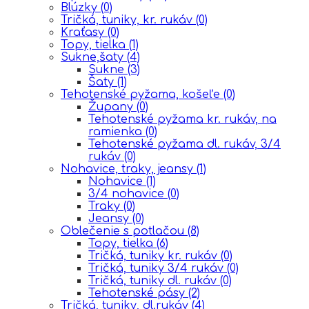
Blúzky
(0)
Tričká, tuniky, kr. rukáv
(0)
Kraťasy
(0)
Topy, tielka
(1)
Sukne,šaty
(4)
Sukne
(3)
Šaty
(1)
Tehotenské pyžama, košeľe
(0)
Župany
(0)
Tehotenské pyžama kr. rukáv, na
ramienka
(0)
Tehotenské pyžama dl. rukáv, 3/4
rukáv
(0)
Nohavice, traky, jeansy
(1)
Nohavice
(1)
3/4 nohavice
(0)
Traky
(0)
Jeansy
(0)
Oblečenie s potlačou
(8)
Topy, tielka
(6)
Tričká, tuniky kr. rukáv
(0)
Tričká, tuniky 3/4 rukáv
(0)
Tričká, tuniky dl. rukáv
(0)
Tehotenské pásy
(2)
Tričká, tuniky, dl.rukáv
(4)