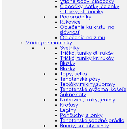
Vtipné body, čiapočky
Čiapočky, šatky, čelenky,
šiltovky, klobúčiky
Podbradníky
Rukavice
Oblečenie ku krstu, na
slávnosť
Oblečenie na zimu
Móda pre mamičky
Svetríky
Tričká, tuniky dl. rukáv
Tričká, tuniky kr. rukáv
Blúzky
Blúzky
Topy, tielka
Tehotenské pásy
Tepláky,mikiny,súpravy
Tehotenské pyžama, košeľe
Sukne,šaty
Nohavice, traky, jeansy
Kraťasy
Legíny
Pančuchy, silonky
Tehotenské spodné prádlo
Bundy, kabáty, vesty