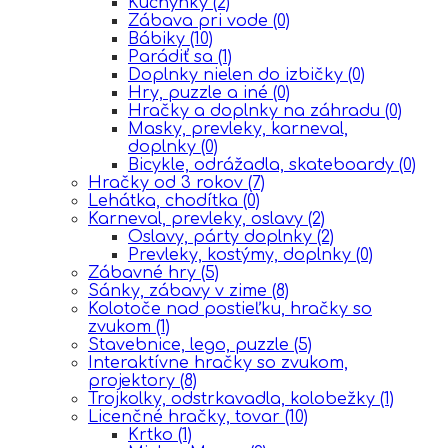
Kuchynky
(2)
Zábava pri vode
(0)
Bábiky
(10)
Parádiť sa
(1)
Doplnky nielen do izbičky
(0)
Hry, puzzle a iné
(0)
Hračky a doplnky na záhradu
(0)
Masky, prevleky, karneval,
doplnky
(0)
Bicykle, odrážadla, skateboardy
(0)
Hračky od 3 rokov
(7)
Lehátka, chodítka
(0)
Karneval, prevleky, oslavy
(2)
Oslavy, párty doplnky
(2)
Prevleky, kostýmy, doplnky
(0)
Zábavné hry
(5)
Sánky, zábavy v zime
(8)
Kolotoče nad postieľku, hračky so
zvukom
(1)
Stavebnice, lego, puzzle
(5)
Interaktívne hračky so zvukom,
projektory
(8)
Trojkolky, odstrkavadla, kolobežky
(1)
Licenčné hračky, tovar
(10)
Krtko
(1)