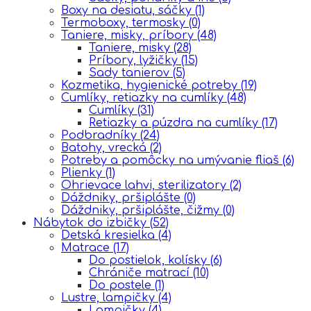
Boxy na desiatu, sáčky
(1)
Termoboxy, termosky
(0)
Taniere, misky, príbory
(48)
Taniere, misky
(28)
Príbory, lyžičky
(15)
Sady tanierov
(5)
Kozmetika, hygienické potreby
(19)
Cumlíky, retiazky na cumlíky
(48)
Cumlíky
(31)
Retiazky a púzdra na cumlíky
(17)
Podbradníky
(24)
Batohy, vrecká
(2)
Potreby a pomôcky na umývanie fliaš
(6)
Plienky
(1)
Ohrievace lahvi, sterilizatory
(2)
Dáždniky, pršiplášte
(0)
Dáždniky, pršiplášte, čižmy
(0)
Nábytok do izbičky
(52)
Detská kresielka
(4)
Matrace
(17)
Do postielok, kolísky
(6)
Chrániče matrací
(10)
Do postele
(1)
Lustre, lampičky
(4)
Lampičky
(4)