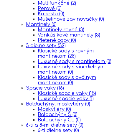
Multifunkčné
(2)
Perové
(5)
Ku krstu
(0)
Mušelinové zavinovačky
(0)
Mantinely
(6)
Mantinely rovné
(3)
Vankúšikové mantinely
(3)
Pletené copy
(0)
3 dielne sety
(32)
Klasické sady s rovným
mantinelom
(28)
Luxusné sady s mantinelom
(0)
Luxusné sady s viacdielnym
mantinelom
(0)
Klasické sady s oválnym
mantinelom
(0)
Spacie vaky
(16)
Klasické spacie vaky
(15)
Luxusné spacie vaky
(1)
Baldachýny, moskytiéry
(0)
Moskytiéry
(0)
Baldachýny Š
(0)
Baldachýny CL
(0)
6-ti a 8-mi dielne sety
(0)
6-ti dielne sety
(0)