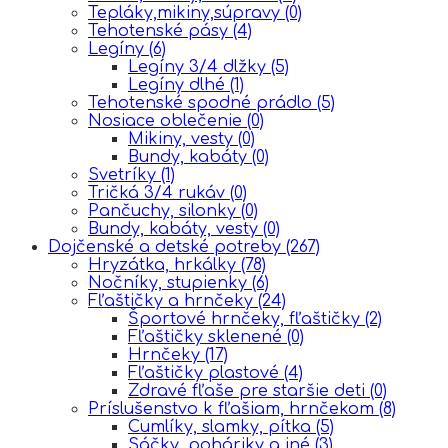
Tepláky,mikiny,súpravy
(0)
Tehotenské pásy
(4)
Legíny
(6)
Legíny 3/4 dlžky
(5)
Legíny dlhé
(1)
Tehotenské spodné prádlo
(5)
Nosiace oblečenie
(0)
Mikiny, vesty
(0)
Bundy, kabáty
(0)
Svetríky
(1)
Tričká 3/4 rukáv
(0)
Pančuchy, silonky
(0)
Bundy, kabáty, vesty
(0)
Dojčenské a detské potreby
(267)
Hryzátka, hrkálky
(78)
Nočníky, stupienky
(6)
Fľaštičky a hrnčeky
(24)
Športové hrnčeky, fľaštičky
(2)
Fľaštičky sklenené
(0)
Hrnčeky
(17)
Fľaštičky plastové
(4)
Zdravé fľaše pre staršie deti
(0)
Príslušenstvo k fľašiam, hrnčekom
(8)
Cumlíky, slamky, pítka
(5)
Sáčky, poháriky a iné
(3)