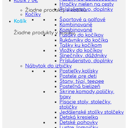
Košík /
0
€
Hračky nielen na cesty
Príslušenstvo, doplnky
Žiadne produkty v košíku.
Kočíky
Športové a golfové
Košík
Kombinované
Kombinované
Žiadne produkty v košíku.
Fusáky do kočíkov
Rukávniky do kočíka
Tašky ku kočíkom
Vložky do kočíkov
Slnečníky, dáždniky
Príslušenstvo, doplnky
Nábytok do izbičky
Postieľky,kolísky
Postele pre deti
Stany, týpí, teepee
Posteľná bielizeň
Skrine,komody,poličky,
boxy
Písacie stoly, stolečky,
stoličky
Jedálenské stolíky stolčeky
Detská kresielka
Detské pohovky
Lustre, lampičky