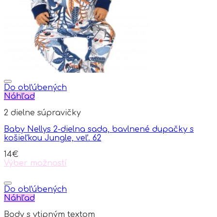
be
chosen
on
the
product
page
Do obľúbených
Náhľad
2 dielne súpravičky
Baby Nellys 2-dielna sada, bavlnené dupačky s
košieľkou Jungle, veľ. 62
14
€
Výber možností
This
product
has
Do obľúbených
multiple
Náhľad
variants.
Body s vtipným textom
The