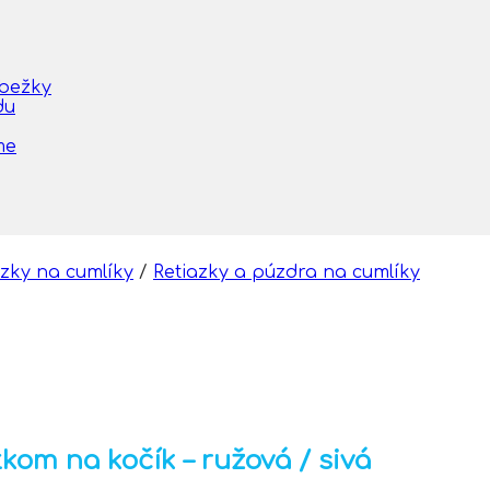
obežky
du
me
azky na cumlíky
/
Retiazky a púzdra na cumlíky
tkom na kočík – ružová / sivá