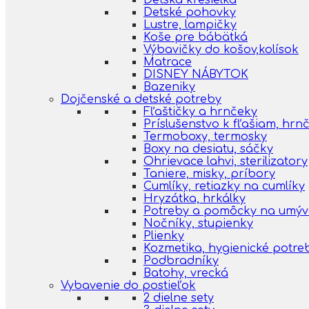
Detská kresielka
Detské pohovky
Lustre, lampičky
Koše pre bábätká
Výbavičky do košov,kolísok
Matrace
DISNEY NÁBYTOK
Bazeniky
Dojčenské a detské potreby
Fľaštičky a hrnčeky
Príslušenstvo k fľašiam, hr
Termoboxy, termosky
Boxy na desiatu, sáčky
Ohrievace lahvi, sterilizatory
Taniere, misky, príbory
Cumlíky, retiazky na cumlíky
Hryzátka, hrkálky
Potreby a pomôcky na umýva
Nočníky, stupienky
Plienky
Kozmetika, hygienické potre
Podbradníky
Batohy, vrecká
Vybavenie do postieľok
2 dielne sety