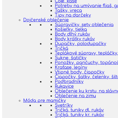
Čaje, kaše
Potreby na umývanie fliaš, 
Tašky, vreca
Tipy na darčeky
Dojčenské oblečenie
Súpravičky, sety oblečenia
Košieľky, tielka
Body dlhý rukáv
Body krátky rukáv
Dupačky, polodupačky
Tričká
Teplákové súpravy, tepláčky,
Sukne, šatičky
Ponožky, pančuchy, topáno
Kraťase, legíny
Vtipné body, čiapočky
Čiapočky, šatky, čelenky, šil
Podbradníky
Rukavice
Oblečenie ku krstu, na slávn
Oblečenie na zimu
Móda pre mamičky
Svetríky
Tričká, tuniky dl. rukáv
Tričká, tuniky kr. rukáv