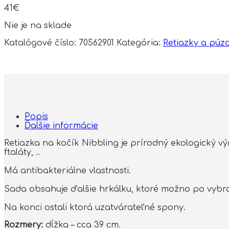
41
€
Nie je na sklade
Katalógové číslo:
70562901
Kategória:
Retiazky a púz
Popis
Ďalšie informácie
Retiazka na kočík Nibbling je prírodný ekologický vý
ftaláty, ..
Má antibakteriálne vlastnosti.
Sada obsahuje ďalšie hrkálku, ktoré možno po vybra
Na konci ostali ktorá uzatvárateľné spony.
Rozmery:
dĺžka – cca 39 cm.