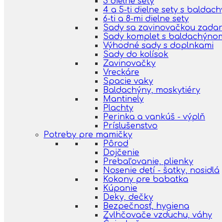
3 dielne sety
4 a 5-ti dielne sety s balda
6-ti a 8-mi dielne sety
Sady sa zavinovačkou zada
Sady komplet s baldachýno
Výhodné sady s doplnkami
Sady do kolísok
Zavinovačky
Vreckáre
Spacie vaky
Baldachýny, moskytiéry
Mantinely
Plachty
Perinka a vankúš - výplň
Príslušenstvo
Potreby pre mamičky
Pôrod
Dojčenie
Prebaľovanie, plienky
Nosenie detí - šatky, nosidlá
Kokony pre babatka
Kúpanie
Deky, dečky
Bezpečnosť, hygiena
Zvlhčovače vzduchu, váhy