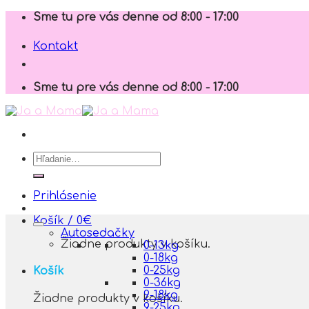
Skip
Sme tu pre vás denne od 8:00 - 17:00
to
content
Kontakt
Sme tu pre vás denne od 8:00 - 17:00
Hľadať:
Prihlásenie
Košík /
0
€
Autosedačky
Žiadne produkty v košíku.
0-13kg
0-18kg
0-25kg
Košík
0-36kg
9-18kg
Žiadne produkty v košíku.
9-25kg