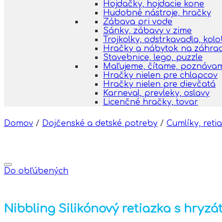
Hojdačky, hojdacie kone
Hudobné nástroje, hračky
Zábava pri vode
Sánky, zábavy v zime
Trojkolky, odstrkavadla, kol
Hračky a nábytok na záhra
Stavebnice, lego, puzzle
Maľujeme, čítame, poznáva
Hračky nielen pre chlapcov
Hračky nielen pre dievčatá
Karneval, prevleky, oslavy
Licenčné hračky, tovar
Domov
/
Dojčenské a detské potreby
/
Cumlíky, reti
Do obľúbených
Nibbling Silikónový retiazka s hryzá