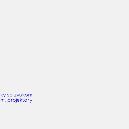
čky so zvukom
om, projektory