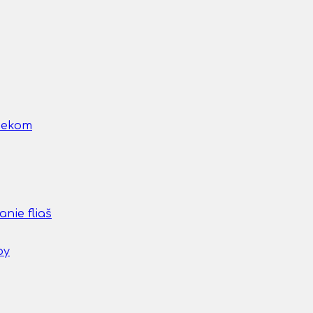
nčekom
nie fliaš
by