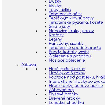
Blúzky
Blúzky
Topy, tielka
Tehotenské pásy
Tepláky,mikiny,súpravy
Tehotenské pyžama, košeľe
Sukne,šaty
Nohavice, traky, jeansy
Kraťasy
Legíny
Pančuchy, silonky
Tehotenské spodné prádlo
Bundy, kabáty, vesty
Oblečenie s potlačou
Nosiace oblečenie
Zábava
Hračky do 3 rokov
Hračky od 3 rokov
Kolotoče nad postieľku, hra
Interaktívne hračky so zvuk
Hracie deky, penové puzzle
Zábavné hry
Plyšové hračky
Drevené hračky
Lehátka, chodítka