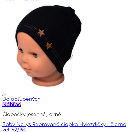
the
This
product
product
page
has
multiple
variants.
The
options
may
be
chosen
on
the
product
page
Do obľúbených
Náhľad
Čiapočky jesenné, jarné
Baby Nellys Rebrovaná čiapka Hviezdičky – čierna,
vel. 92/98