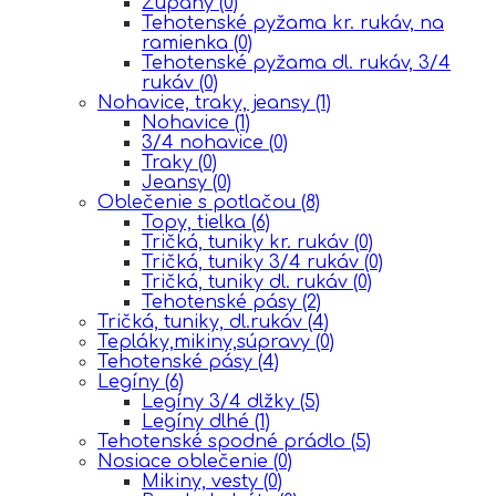
Župany
(0)
Tehotenské pyžama kr. rukáv, na
ramienka
(0)
Tehotenské pyžama dl. rukáv, 3/4
rukáv
(0)
Nohavice, traky, jeansy
(1)
Nohavice
(1)
3/4 nohavice
(0)
Traky
(0)
Jeansy
(0)
Oblečenie s potlačou
(8)
Topy, tielka
(6)
Tričká, tuniky kr. rukáv
(0)
Tričká, tuniky 3/4 rukáv
(0)
Tričká, tuniky dl. rukáv
(0)
Tehotenské pásy
(2)
Tričká, tuniky, dl.rukáv
(4)
Tepláky,mikiny,súpravy
(0)
Tehotenské pásy
(4)
Legíny
(6)
Legíny 3/4 dlžky
(5)
Legíny dlhé
(1)
Tehotenské spodné prádlo
(5)
Nosiace oblečenie
(0)
Mikiny, vesty
(0)