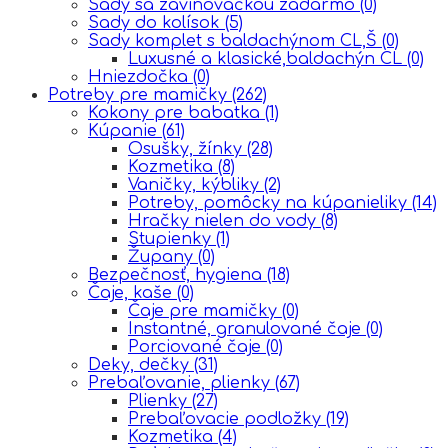
Sady sa zavinovačkou zadarmo
(0)
Sady do kolísok
(5)
Sady komplet s baldachýnom CL,Š
(0)
Luxusné a klasické,baldachýn CL
(0)
Hniezdočka
(0)
Potreby pre mamičky
(262)
Kokony pre babatka
(1)
Kúpanie
(61)
Osušky, žínky
(28)
Kozmetika
(8)
Vaničky, kýbliky
(2)
Potreby, pomôcky na kúpanieliky
(14)
Hračky nielen do vody
(8)
Stupienky
(1)
Župany
(0)
Bezpečnosť, hygiena
(18)
Čaje, kaše
(0)
Čaje pre mamičky
(0)
Instantné, granulované čaje
(0)
Porciované čaje
(0)
Deky, dečky
(31)
Prebaľovanie, plienky
(67)
Plienky
(27)
Prebaľovacie podložky
(19)
Kozmetika
(4)