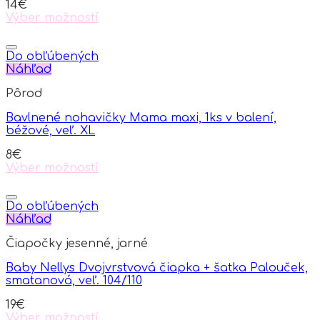
14
€
Výber možností
This
product
has
Do obľúbených
multiple
Náhľad
variants.
Pôrod
The
options
Bavlnené nohavičky Mama maxi, 1ks v balení,
may
béžové, veľ. XL
be
chosen
8
€
on
Výber možností
the
This
product
product
page
has
Do obľúbených
multiple
Náhľad
variants.
Čiapočky jesenné, jarné
The
options
Baby Nellys Dvojvrstvová čiapka + šatka Palouček,
may
smatanová, veľ. 104/110
be
chosen
19
€
on
Výber možností