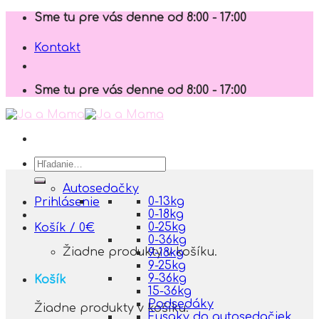
Skip
Sme tu pre vás denne od 8:00 - 17:00
to
content
Kontakt
Sme tu pre vás denne od 8:00 - 17:00
Hľadať:
Autosedačky
0-13kg
Prihlásenie
0-18kg
0-25kg
Košík /
0
€
0-36kg
Žiadne produkty v košíku.
9-18kg
9-25kg
9-36kg
Košík
15-36kg
Podsedáky
Žiadne produkty v košíku.
Fusaky do autosedačiek