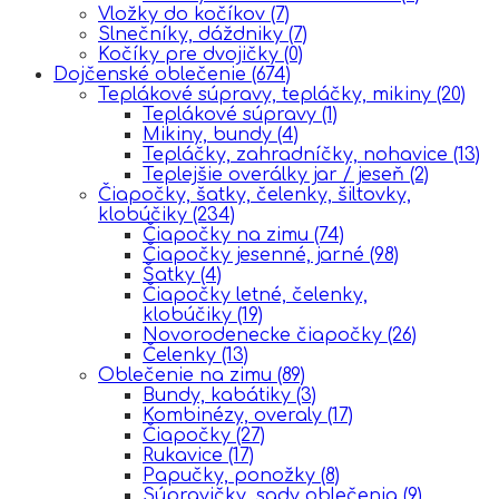
Vložky do kočíkov
(7)
Slnečníky, dáždniky
(7)
Kočíky pre dvojičky
(0)
Dojčenské oblečenie
(674)
Teplákové súpravy, tepláčky, mikiny
(20)
Teplákové súpravy
(1)
Mikiny, bundy
(4)
Tepláčky, zahradníčky, nohavice
(13)
Teplejšie overálky jar / jeseň
(2)
Čiapočky, šatky, čelenky, šiltovky,
klobúčiky
(234)
Čiapočky na zimu
(74)
Čiapočky jesenné, jarné
(98)
Šatky
(4)
Čiapočky letné, čelenky,
klobúčiky
(19)
Novorodenecke čiapočky
(26)
Čelenky
(13)
Oblečenie na zimu
(89)
Bundy, kabátiky
(3)
Kombinézy, overaly
(17)
Čiapočky
(27)
Rukavice
(17)
Papučky, ponožky
(8)
Súpravičky, sady oblečenia
(9)