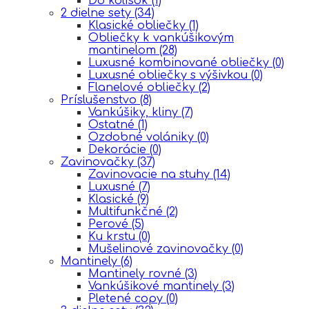
Do kolísok
(1)
2 dielne sety
(34)
Klasické obliečky
(1)
Obliečky k vankúšikovým
mantinelom
(28)
Luxusné kombinované obliečky
(0)
Luxusné obliečky s výšivkou
(0)
Flanelové obliečky
(2)
Príslušenstvo
(8)
Vankúšiky, kliny
(7)
Ostatné
(1)
Ozdobné volániky
(0)
Dekorácie
(0)
Zavinovačky
(37)
Zavinovacie na stuhy
(14)
Luxusné
(7)
Klasické
(9)
Multifunkčné
(2)
Perové
(5)
Ku krstu
(0)
Mušelinové zavinovačky
(0)
Mantinely
(6)
Mantinely rovné
(3)
Vankúšikové mantinely
(3)
Pletené copy
(0)