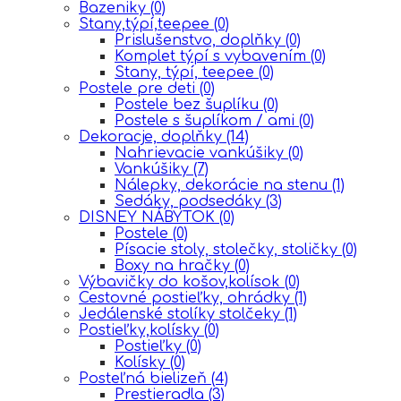
Bazeniky
(0)
Stany,týpí,teepee
(0)
Prislušenstvo, doplňky
(0)
Komplet týpí s vybavením
(0)
Stany, týpí, teepee
(0)
Postele pre deti
(0)
Postele bez šuplíku
(0)
Postele s šuplíkom / ami
(0)
Dekoracje, doplňky
(14)
Nahrievacie vankúšiky
(0)
Vankúšiky
(7)
Nálepky, dekorácie na stenu
(1)
Sedáky, podsedáky
(3)
DISNEY NÁBYTOK
(0)
Postele
(0)
Písacie stoly, stolečky, stoličky
(0)
Boxy na hračky
(0)
Výbavičky do košov,kolísok
(0)
Cestovné postieľky, ohrádky
(1)
Jedálenské stolíky stolčeky
(1)
Postieľky,kolísky
(0)
Postieľky
(0)
Kolísky
(0)
Posteľná bielizeň
(4)
Prestieradla
(3)