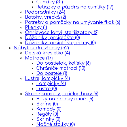
Cumlíky
(31)
Retiazky a púzdra na cumlíky
(17)
Podbradníky
(24)
Batohy, vrecká
(2)
Potreby a pomôcky na umývanie fliaš
(6)
Plienky
(1)
Ohrievace lahvi, sterilizatory
(2)
Dáždniky, pršiplášte
(0)
Dáždniky, pršiplášte, čižmy
(0)
Nábytok do izbičky
(52)
Detská kresielka
(4)
Matrace
(17)
Do postielok, kolísky
(6)
Chrániče matrací
(10)
Do postele
(1)
Lustre, lampičky
(4)
Lampičky
(4)
Lustre
(0)
Skrine,komody,poličky, boxy
(6)
Boxy na hračky a iné.
(6)
Skrine
(0)
Komody
(0)
Regály
(0)
Skrinky
(0)
Nočné stolíky
(0)