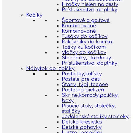
Hračky nielen na cesty
Príslušenstvo, doplnky
Kočíky
Športové a golfové
Kombinované
Kombinované
Fusáky do kočíkov
Rukávniky do kočíka
Tašky ku kočíkom
Vložky do kočíkov
Slnečníky, dáždniky
Príslušenstvo, doplnky
Nábytok do izbičky
Postieľky,kolísky
Postele pre deti
Stany, týpí, teepee
Posteľná bielizeň
Skrine,komody,poličky,
boxy
Písacie stoly, stolečky,
stoličky
Jedálenské stolíky stolčeky
Detská kresielka
Detské pohovky
Lustre, lampičky