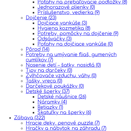
Poťahy na prebaľovacie podložky
(8)
Jednorazové plienky
(0)
Príslušenstvo, vedierka
(9)
Dojčenie
(23)
Dojčiace vankúše
(3)
Hygiena kozmetika
(8)
Potreby, pomôcky na dojčenie
(9)
Odsávačky
(3)
Poťahy na dojčiace vankúše
(0)
Pôrod
(14)
Potreby na umývanie fliaš, gumených
cumlíkov
(7)
Nosenie detí – šatky, nosidlá
(0)
Tipy na darčeky
(0)
Zvlhčovače vzduchu, váhy
(0)
Tašky, vreca
(0)
Darčekové poukážky
(0)
Detské šperky
(37)
Detské náušnice
(26)
Náramky
(4)
Retiazky
(1)
Škatuľky na šperky
(6)
Zábava
(322)
Hracie deky, penové puzzle
(7)
Hračky a nábytok na záhradu
(7)