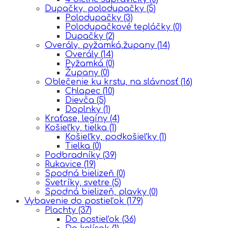
Dupačky, polodupačky
(5)
Polodupačky
(3)
Polodupačkové tepláčky
(0)
Dupačky
(2)
Overály, pyžamká,župany
(14)
Overály
(14)
Pyžamká
(0)
Župany
(0)
Oblečenie ku krstu, na slávnosť
(16)
Chlapec
(10)
Dievča
(5)
Doplnky
(1)
Kraťase, legíny
(4)
Košieľky, tielka
(1)
Košieľky, podkošieľky
(1)
Tielka
(0)
Podbradníky
(39)
Rukavice
(19)
Spodná bielizeň
(0)
Svetríky, svetre
(5)
Spodná bielizeň, plavky
(0)
Vybavenie do postieľok
(179)
Plachty
(37)
Do postieľok
(36)