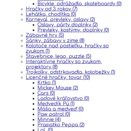
Bicykle, odrážadla, skateboardy
(0)
Hračky od 3 rokov
(7)
Lehátka, chodítka
(0)
Karneval, prevleky, oslavy
(2)
Oslavy, párty doplnky
(2)
Prevleky, kostýmy, doplnky
(0)
Zábavné hry
(5)
Sánky, zábavy v zime
(8)
Kolotoče nad postieľku, hračky so
zvukom
(1)
Stavebnice, lego, puzzle
(5)
Interaktívne hračky so zvukom,
projektory
(8)
Trojkolky, odstrkavadla, kolobežky
(1)
Licenčné hračky, tovar
(10)
Krtko
(1)
Mickey Mouse
(2)
Cars
(0)
Ĺadové kráľovstvo
(0)
Medvedík Pú
(1)
Máša a medveď
(0)
Paw patrol
(0)
Minnie
(4)
Prasiatko Peppa
(2)
LoL
(0)