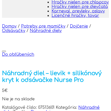
Hračky nielen pre chlapcov
Hračky nielen pre dievčatá
Karneval, prevleky, oslavy
Licenčné hračky, tovar
Domov
/
Potreby pre mamičky
/
Dojčenie
/
Odsávačky
/
Náhradné diely
Do obľúbených
Náhradný diel – lievik + silikónový
kryt k odsávačke Nurse Pro
5
€
Nie je na sklade
Katalógové číslo:
07513601
Kategória:
Náhradné