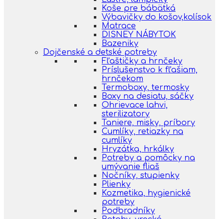
Koše pre bábätká
Výbavičky do košov,kolísok
Matrace
DISNEY NÁBYTOK
Bazeniky
Dojčenské a detské potreby
Fľaštičky a hrnčeky
Príslušenstvo k fľašiam,
hrnčekom
Termoboxy, termosky
Boxy na desiatu, sáčky
Ohrievace lahvi,
sterilizatory
Taniere, misky, príbory
Cumlíky, retiazky na
cumlíky
Hryzátka, hrkálky
Potreby a pomôcky na
umývanie fliaš
Nočníky, stupienky
Plienky
Kozmetika, hygienické
potreby
Podbradníky