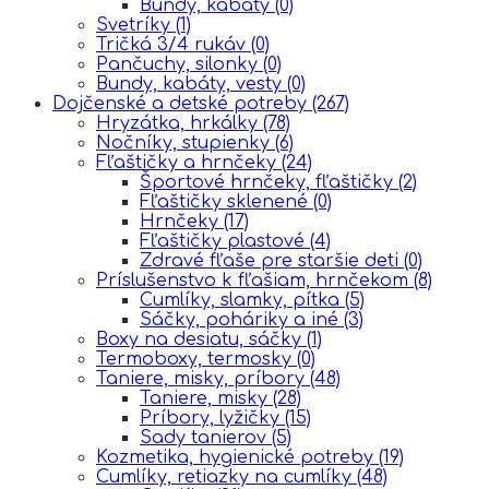
Bundy, kabáty
(0)
Svetríky
(1)
Tričká 3/4 rukáv
(0)
Pančuchy, silonky
(0)
Bundy, kabáty, vesty
(0)
Dojčenské a detské potreby
(267)
Hryzátka, hrkálky
(78)
Nočníky, stupienky
(6)
Fľaštičky a hrnčeky
(24)
Športové hrnčeky, fľaštičky
(2)
Fľaštičky sklenené
(0)
Hrnčeky
(17)
Fľaštičky plastové
(4)
Zdravé fľaše pre staršie deti
(0)
Príslušenstvo k fľašiam, hrnčekom
(8)
Cumlíky, slamky, pítka
(5)
Sáčky, poháriky a iné
(3)
Boxy na desiatu, sáčky
(1)
Termoboxy, termosky
(0)
Taniere, misky, príbory
(48)
Taniere, misky
(28)
Príbory, lyžičky
(15)
Sady tanierov
(5)
Kozmetika, hygienické potreby
(19)
Cumlíky, retiazky na cumlíky
(48)