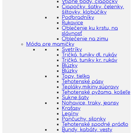
Vtipné body, čiapočky
Čiapočky, šatky, čelenky,
šiltovky, klobúčiky
Podbradníky
Rukavice
Oblečenie ku krstu, na
slávnosť
Oblečenie na zimu
Móda pre mamičky
Svetríky
Tričká, tuniky dl. rukáv
Tričká, tuniky kr. rukáv
Blúzky
Blúzky
Topy, tielka
Tehotenské pásy
Tepláky,mikiny,súpravy
Tehotenské pyžama, košeľe
Sukne,šaty
Nohavice, traky, jeansy
Kraťasy
Legíny
Pančuchy, silonky
Tehotenské spodné prádlo
Bundy, kabáty, vesty