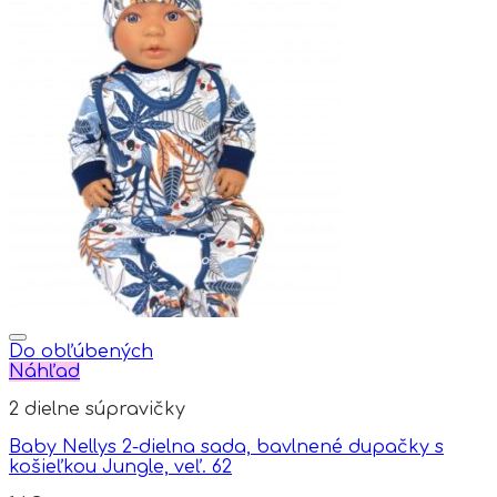
Do obľúbených
Náhľad
2 dielne súpravičky
Baby Nellys 2-dielna sada, bavlnené dupačky s
košieľkou Jungle, veľ. 62