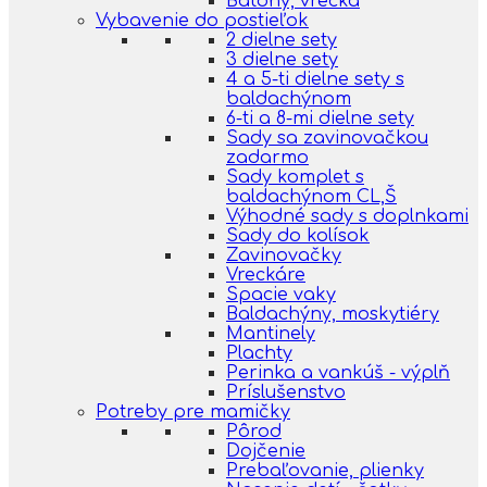
Batohy, vrecká
Vybavenie do postieľok
2 dielne sety
3 dielne sety
4 a 5-ti dielne sety s
baldachýnom
6-ti a 8-mi dielne sety
Sady sa zavinovačkou
zadarmo
Sady komplet s
baldachýnom CL,Š
Výhodné sady s doplnkami
Sady do kolísok
Zavinovačky
Vreckáre
Spacie vaky
Baldachýny, moskytiéry
Mantinely
Plachty
Perinka a vankúš - výplň
Príslušenstvo
Potreby pre mamičky
Pôrod
Dojčenie
Prebaľovanie, plienky