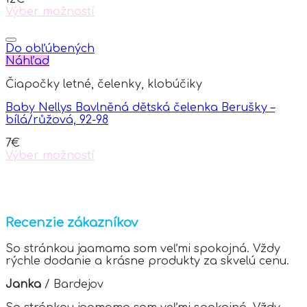
on
Výber možností
the
This
product
product
page
has
Do obľúbených
multiple
Náhľad
variants.
Čiapočky letné, čelenky, klobúčiky
The
options
Baby Nellys Bavlněná dětská čelenka Berušky –
may
bílá/růžová, 92-98
be
chosen
7
€
on
Výber možností
the
This
product
product
page
has
multiple
variants.
Recenzie zákazníkov
The
options
So stránkou jaamama som veľmi spokojná. Vždy
may
rýchle dodanie a krásne produkty za skvelú cenu.
be
chosen
Janka
/
Bardejov
on
the