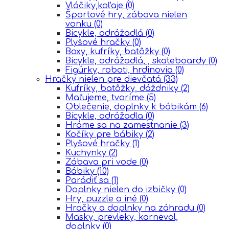
Vláčiky,koľaje
(0)
Športové hry, zábava nielen
vonku
(0)
Bicykle, odrážadlá
(0)
Plyšové hračky
(0)
Boxy, kufríky, batôžky
(0)
Bicykle, odrážadlá, , skateboardy
(0)
Figúrky, roboti, hrdinovia
(0)
Hračky nielen pre dievčatá
(33)
Kufríky, batôžky, dáždniky
(2)
Maľujeme, tvoríme
(5)
Oblečenie, doplnky k bábikám
(6)
Bicykle, odrážadla
(0)
Hráme sa na zamestnanie
(3)
Kočíky pre bábiky
(2)
Plyšové hračky
(1)
Kuchynky
(2)
Zábava pri vode
(0)
Bábiky
(10)
Parádiť sa
(1)
Doplnky nielen do izbičky
(0)
Hry, puzzle a iné
(0)
Hračky a doplnky na záhradu
(0)
Masky, prevleky, karneval,
doplnky
(0)