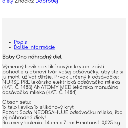
diely
Značka:
Doprodej
Popis
Ďalšie informácie
Baby Ono náhradný diel.
Výmenný lievik so silikónovým krytom zaistí
pohodlie a obnoví tvár vašej odsávačky, aby ste si
ju mohli užívať dlhšie. Prvok určený k odsávačke:
NURSE PRE lekárska elektrická odsávačka mlieka
(KAT. Č. 1483) ANATOMY MED lekárska manuálna
odsávačka mlieka (KAT. Č. 1484)
Obsah setu:
1x telo lievika 1x silikónový kryt
Pozor: Sada NEOBSAHUJE odsávačku mlieka, iba
jej náhradné diely!
Rozmery balenia: 14 cm x 7 cm Hmotnosť: 0,025 kg