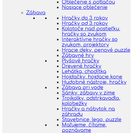
Oblečenie s potlačou
Nosiace oblečenie
Zábava
Hračky do 3 rokov
Hračky od 3 rokov
Kolotoče nad postieľku,
hračky so zvukom
Interaktívne hračky so
zvukom, projektory
Hracie deky, penové puzzle
Zábavné hry
Plyšové hračky
Drevené hračky
Lehátka, chodítka
Hojdačky, hojdacie kone
Hudobné nástroje, hračky
Zábava pri vode
Sánky, zábavy v zime
Trojkolky, odstrkavadla,
kolobežky
Hračky a nábytok na
záhradu
Stavebnice, lego, puzzle
Maľujeme, čítame,
poznávame