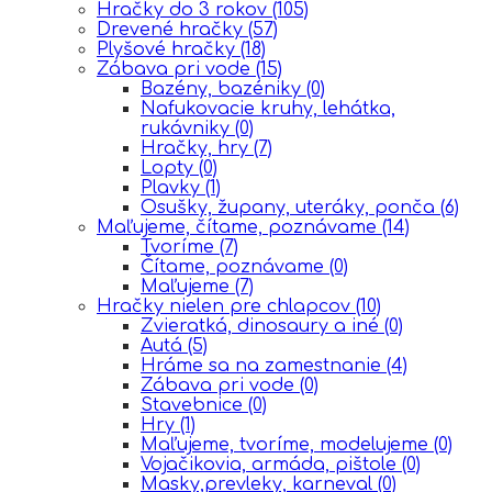
Hračky do 3 rokov
(105)
Drevené hračky
(57)
Plyšové hračky
(18)
Zábava pri vode
(15)
Bazény, bazéniky
(0)
Nafukovacie kruhy, lehátka,
rukávniky
(0)
Hračky, hry
(7)
Lopty
(0)
Plavky
(1)
Osušky, župany, uteráky, ponča
(6)
Maľujeme, čítame, poznávame
(14)
Tvoríme
(7)
Čítame, poznávame
(0)
Maľujeme
(7)
Hračky nielen pre chlapcov
(10)
Zvieratká, dinosaury a iné
(0)
Autá
(5)
Hráme sa na zamestnanie
(4)
Zábava pri vode
(0)
Stavebnice
(0)
Hry
(1)
Maľujeme, tvoríme, modelujeme
(0)
Vojačikovia, armáda, pištole
(0)
Masky,prevleky, karneval
(0)