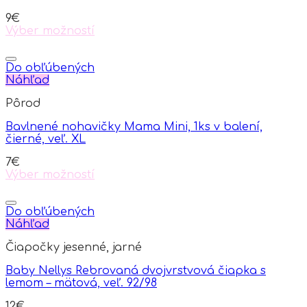
9
€
Výber možností
This
product
has
Do obľúbených
multiple
Náhľad
variants.
Pôrod
The
options
Bavlnené nohavičky Mama Mini, 1ks v balení,
may
čierné, veľ. XL
be
chosen
7
€
on
Výber možností
the
This
product
product
page
has
Do obľúbených
multiple
Náhľad
variants.
Čiapočky jesenné, jarné
The
options
Baby Nellys Rebrovaná dvojvrstvová čiapka s
may
lemom – mätová, veľ. 92/98
be
chosen
12
€