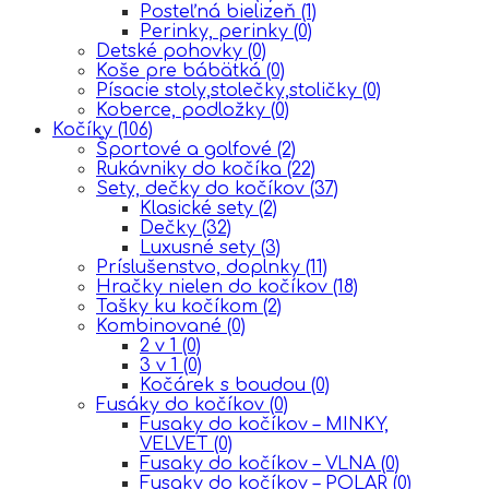
Posteľná bielizeň
(1)
Perinky, perinky
(0)
Detské pohovky
(0)
Koše pre bábätká
(0)
Písacie stoly,stolečky,stoličky
(0)
Koberce, podložky
(0)
Kočíky
(106)
Športové a golfové
(2)
Rukávniky do kočíka
(22)
Sety, dečky do kočíkov
(37)
Klasické sety
(2)
Dečky
(32)
Luxusné sety
(3)
Príslušenstvo, doplnky
(11)
Hračky nielen do kočíkov
(18)
Tašky ku kočíkom
(2)
Kombinované
(0)
2 v 1
(0)
3 v 1
(0)
Kočárek s boudou
(0)
Fusáky do kočíkov
(0)
Fusaky do kočíkov – MINKY,
VELVET
(0)
Fusaky do kočíkov – VLNA
(0)
Fusaky do kočíkov – POLAR
(0)