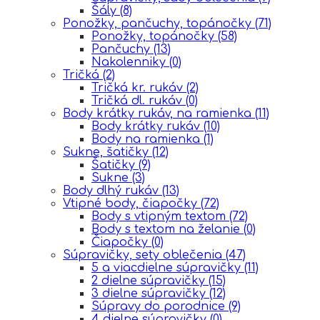
Šály
(8)
Ponožky, pančuchy, topánočky
(71)
Ponožky, topánočky
(58)
Pančuchy
(13)
Nakolenniky
(0)
Tričká
(2)
Tričká kr. rukáv
(2)
Tričká dl. rukáv
(0)
Body krátky rukáv, na ramienka
(11)
Body krátky rukáv
(10)
Body na ramienka
(1)
Sukne, šatičky
(12)
Šatičky
(9)
Sukne
(3)
Body dlhý rukáv
(13)
Vtipné body, čiapočky
(72)
Body s vtipným textom
(72)
Body s textom na želanie
(0)
Čiapočky
(0)
Súpravičky, sety oblečenia
(47)
5 a viacdielne súpravičky
(11)
2 dielne súpravičky
(15)
3 dielne súpravičky
(12)
Súpravy do porodnice
(9)
4 dielne súpravičky
(0)