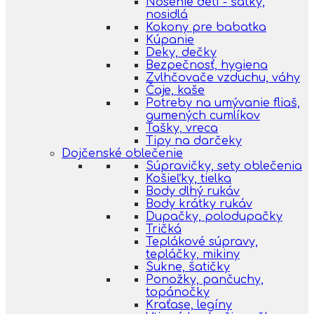
Nosenie detí - šatky,
nosidlá
Kokony pre babatka
Kúpanie
Deky, dečky
Bezpečnosť, hygiena
Zvlhčovače vzduchu, váhy
Čaje, kaše
Potreby na umývanie fliaš,
gumených cumlíkov
Tašky, vreca
Tipy na darčeky
Dojčenské oblečenie
Súpravičky, sety oblečenia
Košieľky, tielka
Body dlhý rukáv
Body krátky rukáv
Dupačky, polodupačky
Tričká
Teplákové súpravy,
tepláčky, mikiny
Sukne, šatičky
Ponožky, pančuchy,
topánočky
Kraťase, legíny