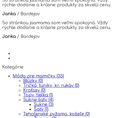
So stránkou jaamama som veľmi spokojná. Vždy
product
rýchle dodanie a krásne produkty za skvelú cenu.
page
Janka
/
Bardejov
So stránkou jaamama som veľmi spokojná. Vždy
rýchle dodanie a krásne produkty za skvelú cenu.
Janka
/
Bardejov
Kategórie
Móda pre mamičky
(35)
Blúzky
(0)
Tričká, tuniky, kr. rukáv
(0)
Kraťasy
(0)
Topy, tielka
(1)
Sukne,šaty
(4)
Sukne
(3)
Šaty
(1)
Tehotenské pyžama, košeľe
(0)