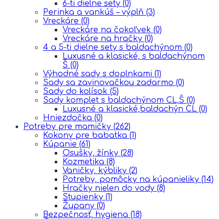
6-ti dielne sety
(0)
Perinka a vankúš – výplň
(3)
Vreckáre
(0)
Vreckáre na čokoľvek
(0)
Vreckáre na hračky
(0)
4 a 5-ti dielne sety s baldachýnom
(0)
Luxusné a klasické, s baldachýnom
Š
(0)
Výhodné sady s doplnkami
(1)
Sady sa zavinovačkou zadarmo
(0)
Sady do kolísok
(5)
Sady komplet s baldachýnom CL,Š
(0)
Luxusné a klasické,baldachýn CL
(0)
Hniezdočka
(0)
Potreby pre mamičky
(262)
Kokony pre babatka
(1)
Kúpanie
(61)
Osušky, žínky
(28)
Kozmetika
(8)
Vaničky, kýbliky
(2)
Potreby, pomôcky na kúpanieliky
(14)
Hračky nielen do vody
(8)
Stupienky
(1)
Župany
(0)
Bezpečnosť, hygiena
(18)