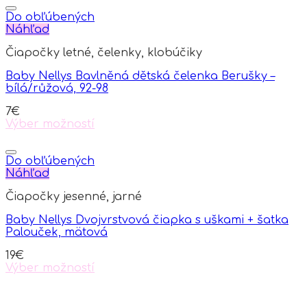
Do obľúbených
Náhľad
Čiapočky letné, čelenky, klobúčiky
Baby Nellys Bavlněná dětská čelenka Berušky –
bílá/růžová, 92-98
7
€
Výber možností
This
product
has
Do obľúbených
multiple
Náhľad
variants.
Čiapočky jesenné, jarné
The
options
Baby Nellys Dvojvrstvová čiapka s uškami + šatka
may
Palouček, mätová
be
chosen
19
€
on
Výber možností
the
This
product
product
page
has