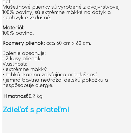
deti.
Mušelínové plienky sú vyrobené z dvojvrstvovej
100% bavlny, sú extrémne mäkké na dotyk a
neobvykle vzdušné.
Materiál:
100% bavlna.
Rozmery plienok:
cca 60 cm x 60 cm.
Balenie obsahuje:
– 2 kusy plienok.
Vlastnosti:
• extrémne mäkký
• ľahká tkanina zaisťujúca priedušnosť
• jemná bavlna nedráždi detskú pokožku a
nespôsobuje alergie.
Hmotnosť
0.2 kg
Zdieľať s priateľmi