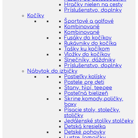
Hračky nielen na cesty
Príslušenstvo, doplnky
Kočíky
Športové a golfové
Kombinované
Kombinované
Fusáky do kočíkov
Rukávniky do kočíka
Tašky ku kočíkom
Vložky do kočíkov
Slnečníky, dáždniky
Príslušenstvo, doplnky
Nábytok do izbičky
Postieľky,kolísky
Postele pre deti
Stany, týpí, teepee
Posteľná bielizeň
Skrine,komody,poličky,
boxy
Písacie stoly, stolečky,
stoličky
Jedálenské stolíky stolčeky
Detská kresielka
Detské pohovky
Lustre, lampičky