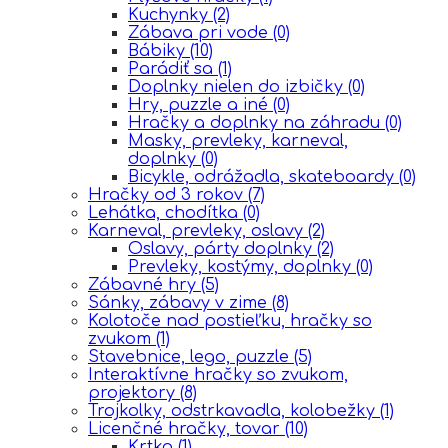
Kuchynky
(2)
Zábava pri vode
(0)
Bábiky
(10)
Parádiť sa
(1)
Doplnky nielen do izbičky
(0)
Hry, puzzle a iné
(0)
Hračky a doplnky na záhradu
(0)
Masky, prevleky, karneval,
doplnky
(0)
Bicykle, odrážadla, skateboardy
(0)
Hračky od 3 rokov
(7)
Lehátka, chodítka
(0)
Karneval, prevleky, oslavy
(2)
Oslavy, párty doplnky
(2)
Prevleky, kostýmy, doplnky
(0)
Zábavné hry
(5)
Sánky, zábavy v zime
(8)
Kolotoče nad postieľku, hračky so
zvukom
(1)
Stavebnice, lego, puzzle
(5)
Interaktívne hračky so zvukom,
projektory
(8)
Trojkolky, odstrkavadla, kolobežky
(1)
Licenčné hračky, tovar
(10)
Krtko
(1)