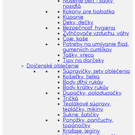
Nosenie detí - šatky,
nosidlá
Kokony pre babatka
Kúpanie
Deky, dečky
Bezpečnosť, hygiena
Zvlhčovače vzduchu, váhy
Čaje, kaše
Potreby na umývanie fliaš,
gumených cumlíkov
Tašky, vreca
Tipy na darčeky
Dojčenské oblečenie
Súpravičky, sety oblečenia
Košieľky, tielka
Body dlhý rukáv
Body krátky rukáv
Dupačky, polodupačky
Tričká
Teplákové súpravy,
tepláčky, mikiny
Sukne, šatičky
Ponožky, pančuchy,
topánočky
Kraťase, legíny