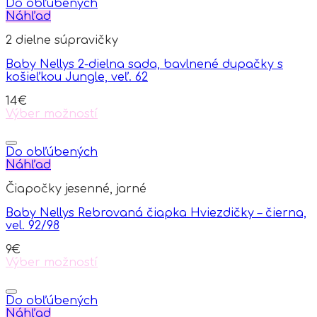
Do obľúbených
Náhľad
2 dielne súpravičky
Baby Nellys 2-dielna sada, bavlnené dupačky s
košieľkou Jungle, veľ. 62
14
€
Výber možností
This
product
has
Do obľúbených
multiple
Náhľad
variants.
Čiapočky jesenné, jarné
The
options
Baby Nellys Rebrovaná čiapka Hviezdičky – čierna,
may
vel. 92/98
be
chosen
9
€
on
Výber možností
the
This
product
product
page
has
Do obľúbených
multiple
Náhľad