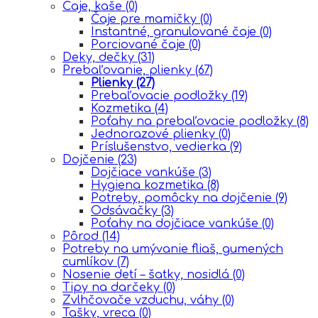
Čaje, kaše
(0)
Čaje pre mamičky
(0)
Instantné, granulované čaje
(0)
Porciované čaje
(0)
Deky, dečky
(31)
Prebaľovanie, plienky
(67)
Plienky
(27)
Prebaľovacie podložky
(19)
Kozmetika
(4)
Poťahy na prebaľovacie podložky
(8)
Jednorazové plienky
(0)
Príslušenstvo, vedierka
(9)
Dojčenie
(23)
Dojčiace vankúše
(3)
Hygiena kozmetika
(8)
Potreby, pomôcky na dojčenie
(9)
Odsávačky
(3)
Poťahy na dojčiace vankúše
(0)
Pôrod
(14)
Potreby na umývanie fliaš, gumených
cumlíkov
(7)
Nosenie detí – šatky, nosidlá
(0)
Tipy na darčeky
(0)
Zvlhčovače vzduchu, váhy
(0)
Tašky, vreca
(0)