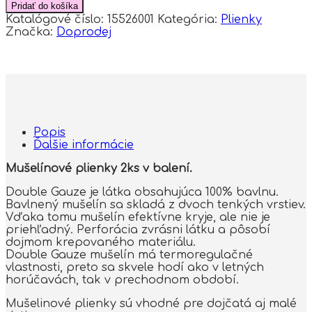
Mušelínové
Pridať do košíka
plienky
Katalógové číslo:
15526001
Kategória:
Plienky
Lux,
Značka:
Doprodej
2D
súprava
60x60
cm,
biela/bordó
Popis
Ďalšie informácie
Mušelínové plienky 2ks v balení.
Double Gauze je látka obsahujúca 100% bavlnu.
Bavlnený mušelín sa skladá z dvoch tenkých vrstiev.
Vďaka tomu mušelín efektívne kryje, ale nie je
priehľadný. Perforácia zvrásni látku a pôsobí
dojmom krepovaného materiálu.
Double Gauze mušelín má termoregulačné
vlastnosti, preto sa skvele hodí ako v letných
horúčavách, tak v prechodnom období.
Mušelinové plienky sú vhodné pre dojčatá aj malé