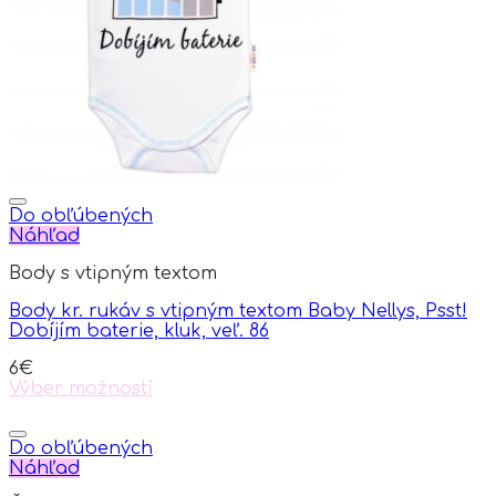
Do obľúbených
Náhľad
Body s vtipným textom
Body kr. rukáv s vtipným textom Baby Nellys, Psst!
Dobíjím baterie, kluk, veľ. 86
6
€
Výber možností
This
product
has
Do obľúbených
multiple
Náhľad
variants.