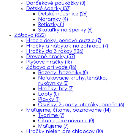
Darčekové poukážky
(0)
Detské šperky
(37)
Detské náušnice
(26)
Náramky
(4)
Retiazky
(1)
Škatuľky na šperky
(6)
Zábava
(322)
Hracie deky, penové puzzle
(7)
Hračky a nábytok na záhradu
(7)
Hračky do 3 rokov
(105)
Drevené hračky
(57)
Plyšové hračky
(18)
Zábava pri vode
(15)
Bazény, bazéniky
(0)
Nafukovacie kruhy, lehátka,
rukávniky
(0)
Hračky, hry
(7)
Lopty
(0)
Plavky
(1)
Osušky, župany, uteráky, ponča
(6)
Maľujeme, čítame, poznávame
(14)
Tvoríme
(7)
Čítame, poznávame
(0)
Maľujeme
(7)
Hračky nielen pre chlapcov
(10)