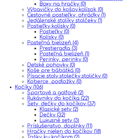
Boxy na hračky
(0)
Výbavičky do košov,kolísok
(0)
Cestovné postieľky, ohrádky
(1)
Jedálenské stolíky stolčeky
(1)
Postieľky,kolísky
(0)
Postieľky
(0)
Kolísky
(0)
Posteľná bielizeň
(4)
Prestieradla
(3)
Posteľná bielizeň
(1)
Perinky, perinky
(0)
Detské pohovky
(0)
Koše pre bábätká
(0)
Písacie stoly,stolečky,stoličky
(0)
Koberce, podložky
(0)
Kočíky
(106)
Športové a golfové
(2)
Rukávniky do kočíka
(22)
Sety, dečky do kočíkov
(37)
Klasické sety
(2)
Dečky
(32)
Luxusné sety
(3)
Príslušenstvo, doplnky
(11)
Hračky nielen do kočíkov
(18)
Tašky ku kočíkom
(2)