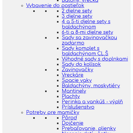
Batohy, vrecká
Vybavenie do postieľok
2 dielne sety
3 dielne sety
4 a 5-ti dielne sety s
baldachýnom
6-ti a 8-mi dielne sety
Sady sa zavinovačkou
zadarmo
Sady komplet s
baldachýnom CL,Š
Výhodné sady s doplnkami
Sady do kolísok
Zavinovačky
Vreckáre
Spacie vaky
Baldachýny, moskytiéry
Mantinely
Plachty
Perinka a vankúš - výplň
Príslušenstvo
Potreby pre mamičky
Pôrod
Dojčenie
Prebaľovanie, plienky