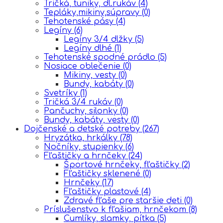
Tričká, tuniky, dl.rukáv
(4)
Tepláky,mikiny,súpravy
(0)
Tehotenské pásy
(4)
Legíny
(6)
Legíny 3/4 dlžky
(5)
Legíny dlhé
(1)
Tehotenské spodné prádlo
(5)
Nosiace oblečenie
(0)
Mikiny, vesty
(0)
Bundy, kabáty
(0)
Svetríky
(1)
Tričká 3/4 rukáv
(0)
Pančuchy, silonky
(0)
Bundy, kabáty, vesty
(0)
Dojčenské a detské potreby
(267)
Hryzátka, hrkálky
(78)
Nočníky, stupienky
(6)
Fľaštičky a hrnčeky
(24)
Športové hrnčeky, fľaštičky
(2)
Fľaštičky sklenené
(0)
Hrnčeky
(17)
Fľaštičky plastové
(4)
Zdravé fľaše pre staršie deti
(0)
Príslušenstvo k fľašiam, hrnčekom
(8)
Cumlíky, slamky, pítka
(5)