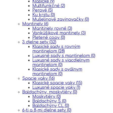
Klasické
(9)
Multifunkčné
(2)
Perové
(5)
Ku krstu
(0)
Mušelinové zavinovačky
(0)
Mantinely
(6)
Mantinely rovné
(3)
Vankúšikové mantinely
(3)
Pletené copy
(0)
3 dielne sety
(32)
Klasické sady s rovným
mantinelom
(28)
Luxusné sady s mantinelom
(0)
Luxusné sady s viacdielnym
mantinelom
(0)
Klasické sady s oválnym
mantinelom
(0)
Spacie vaky
(16)
Klasické spacie vaky
(15)
Luxusné spacie vaky
(1)
Baldachýny, moskytiéry
(0)
Moskytiéry
(0)
Baldachýny Š
(0)
Baldachýny CL
(0)
6-ti a 8-mi dielne sety
(0)