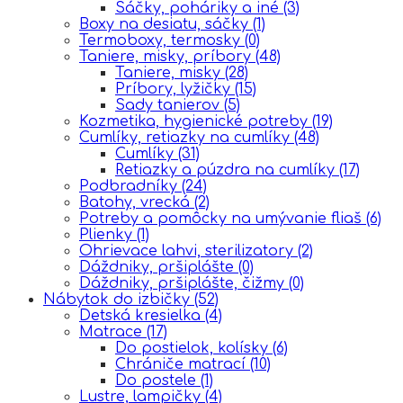
Sáčky, poháriky a iné
(3)
Boxy na desiatu, sáčky
(1)
Termoboxy, termosky
(0)
Taniere, misky, príbory
(48)
Taniere, misky
(28)
Príbory, lyžičky
(15)
Sady tanierov
(5)
Kozmetika, hygienické potreby
(19)
Cumlíky, retiazky na cumlíky
(48)
Cumlíky
(31)
Retiazky a púzdra na cumlíky
(17)
Podbradníky
(24)
Batohy, vrecká
(2)
Potreby a pomôcky na umývanie fliaš
(6)
Plienky
(1)
Ohrievace lahvi, sterilizatory
(2)
Dáždniky, pršiplášte
(0)
Dáždniky, pršiplášte, čižmy
(0)
Nábytok do izbičky
(52)
Detská kresielka
(4)
Matrace
(17)
Do postielok, kolísky
(6)
Chrániče matrací
(10)
Do postele
(1)
Lustre, lampičky
(4)