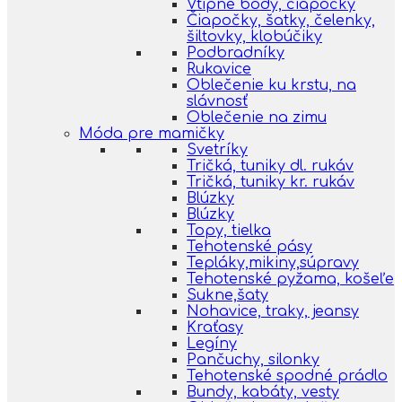
Vtipné body, čiapočky
Čiapočky, šatky, čelenky,
šiltovky, klobúčiky
Podbradníky
Rukavice
Oblečenie ku krstu, na
slávnosť
Oblečenie na zimu
Móda pre mamičky
Svetríky
Tričká, tuniky dl. rukáv
Tričká, tuniky kr. rukáv
Blúzky
Blúzky
Topy, tielka
Tehotenské pásy
Tepláky,mikiny,súpravy
Tehotenské pyžama, košeľe
Sukne,šaty
Nohavice, traky, jeansy
Kraťasy
Legíny
Pančuchy, silonky
Tehotenské spodné prádlo
Bundy, kabáty, vesty