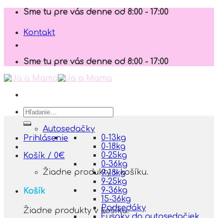
Skip
Sme tu pre vás denne od 8:00 - 17:00
to
content
Kontakt
Sme tu pre vás denne od 8:00 - 17:00
Hľadať:
Autosedačky
0-13kg
Prihlásenie
0-18kg
0-25kg
Košík /
0
€
0-36kg
Žiadne produkty v košíku.
9-18kg
9-25kg
9-36kg
Košík
15-36kg
Podsedáky
Žiadne produkty v košíku.
Fusaky do autosedačiek