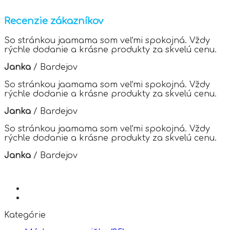
multiple
variants.
Recenzie zákazníkov
The
options
So stránkou jaamama som veľmi spokojná. Vždy
may
rýchle dodanie a krásne produkty za skvelú cenu.
be
chosen
Janka
/
Bardejov
on
the
So stránkou jaamama som veľmi spokojná. Vždy
product
rýchle dodanie a krásne produkty za skvelú cenu.
page
Janka
/
Bardejov
So stránkou jaamama som veľmi spokojná. Vždy
rýchle dodanie a krásne produkty za skvelú cenu.
Janka
/
Bardejov
Kategórie