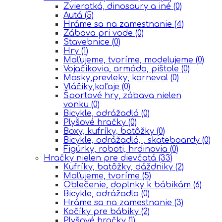
Zvieratká, dinosaury a iné
(0)
Autá
(5)
Hráme sa na zamestnanie
(4)
Zábava pri vode
(0)
Stavebnice
(0)
Hry
(1)
Maľujeme, tvoríme, modelujeme
(0)
Vojačikovia, armáda, pištole
(0)
Masky,prevleky, karneval
(0)
Vláčiky,koľaje
(0)
Športové hry, zábava nielen
vonku
(0)
Bicykle, odrážadlá
(0)
Plyšové hračky
(0)
Boxy, kufríky, batôžky
(0)
Bicykle, odrážadlá, , skateboardy
(0)
Figúrky, roboti, hrdinovia
(0)
Hračky nielen pre dievčatá
(33)
Kufríky, batôžky, dáždniky
(2)
Maľujeme, tvoríme
(5)
Oblečenie, doplnky k bábikám
(6)
Bicykle, odrážadla
(0)
Hráme sa na zamestnanie
(3)
Kočíky pre bábiky
(2)
Plyšové hračky
(1)