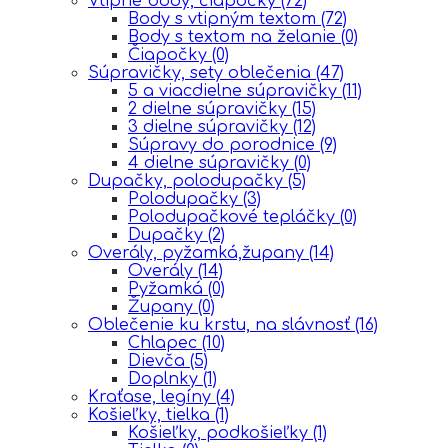
Vtipné body, čiapočky
(72)
Body s vtipným textom
(72)
Body s textom na želanie
(0)
Čiapočky
(0)
Súpravičky, sety oblečenia
(47)
5 a viacdielne súpravičky
(11)
2 dielne súpravičky
(15)
3 dielne súpravičky
(12)
Súpravy do porodnice
(9)
4 dielne súpravičky
(0)
Dupačky, polodupačky
(5)
Polodupačky
(3)
Polodupačkové tepláčky
(0)
Dupačky
(2)
Overály, pyžamká,župany
(14)
Overály
(14)
Pyžamká
(0)
Župany
(0)
Oblečenie ku krstu, na slávnosť
(16)
Chlapec
(10)
Dievča
(5)
Doplnky
(1)
Kraťase, legíny
(4)
Košieľky, tielka
(1)
Košieľky, podkošieľky
(1)