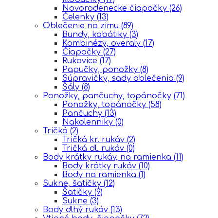
Novorodenecke čiapočky
(26)
Čelenky
(13)
Oblečenie na zimu
(89)
Bundy, kabátiky
(3)
Kombinézy, overaly
(17)
Čiapočky
(27)
Rukavice
(17)
Papučky, ponožky
(8)
Súpravičky, sady oblečenia
(9)
Šály
(8)
Ponožky, pančuchy, topánočky
(71)
Ponožky, topánočky
(58)
Pančuchy
(13)
Nakolenniky
(0)
Tričká
(2)
Tričká kr. rukáv
(2)
Tričká dl. rukáv
(0)
Body krátky rukáv, na ramienka
(11)
Body krátky rukáv
(10)
Body na ramienka
(1)
Sukne, šatičky
(12)
Šatičky
(9)
Sukne
(3)
Body dlhý rukáv
(13)