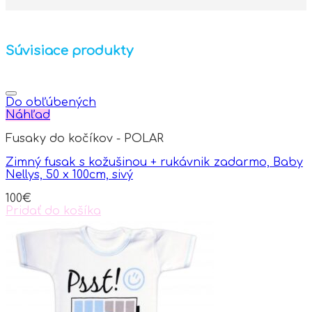
Súvisiace produkty
Do obľúbených
Náhľad
Fusaky do kočíkov - POLAR
Zimný fusak s kožušinou + rukávnik zadarmo, Baby
Nellys, 50 x 100cm, sivý
100
€
Pridať do košíka