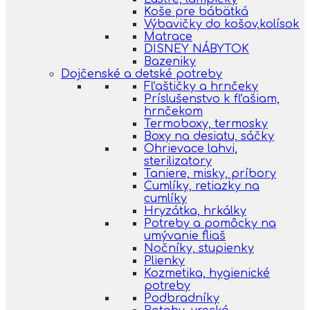
Koše pre bábätká
Výbavičky do košov,kolísok
Matrace
DISNEY NÁBYTOK
Bazeniky
Dojčenské a detské potreby
Fľaštičky a hrnčeky
Príslušenstvo k fľašiam,
hrnčekom
Termoboxy, termosky
Boxy na desiatu, sáčky
Ohrievace lahvi,
sterilizatory
Taniere, misky, príbory
Cumlíky, retiazky na
cumlíky
Hryzátka, hrkálky
Potreby a pomôcky na
umývanie fliaš
Nočníky, stupienky
Plienky
Kozmetika, hygienické
potreby
Podbradníky