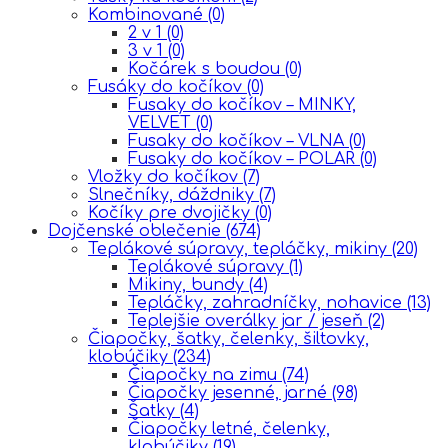
Kombinované
(0)
2 v 1
(0)
3 v 1
(0)
Kočárek s boudou
(0)
Fusáky do kočíkov
(0)
Fusaky do kočíkov – MINKY,
VELVET
(0)
Fusaky do kočíkov – VLNA
(0)
Fusaky do kočíkov – POLAR
(0)
Vložky do kočíkov
(7)
Slnečníky, dáždniky
(7)
Kočíky pre dvojičky
(0)
Dojčenské oblečenie
(674)
Teplákové súpravy, tepláčky, mikiny
(20)
Teplákové súpravy
(1)
Mikiny, bundy
(4)
Tepláčky, zahradníčky, nohavice
(13)
Teplejšie overálky jar / jeseň
(2)
Čiapočky, šatky, čelenky, šiltovky,
klobúčiky
(234)
Čiapočky na zimu
(74)
Čiapočky jesenné, jarné
(98)
Šatky
(4)
Čiapočky letné, čelenky,
klobúčiky
(19)