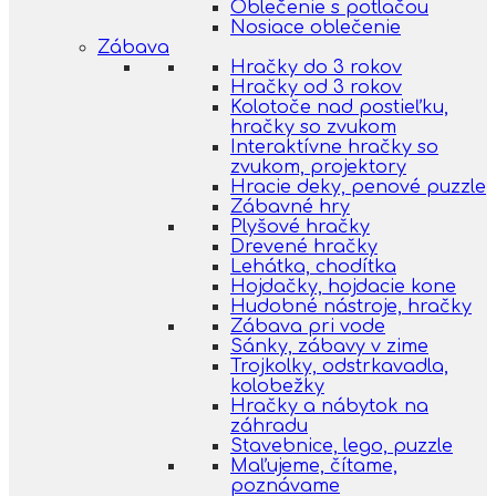
Oblečenie s potlačou
Nosiace oblečenie
Zábava
Hračky do 3 rokov
Hračky od 3 rokov
Kolotoče nad postieľku,
hračky so zvukom
Interaktívne hračky so
zvukom, projektory
Hracie deky, penové puzzle
Zábavné hry
Plyšové hračky
Drevené hračky
Lehátka, chodítka
Hojdačky, hojdacie kone
Hudobné nástroje, hračky
Zábava pri vode
Sánky, zábavy v zime
Trojkolky, odstrkavadla,
kolobežky
Hračky a nábytok na
záhradu
Stavebnice, lego, puzzle
Maľujeme, čítame,
poznávame