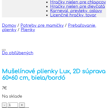
Hračky nielen pre chlapcov
Hračky nielen pre dievčatá
Karneval, prevleky, oslavy
Licenčné hračky, tovar
Domov
/
Potreby pre mamičky
/
Prebaľovanie,
plienky
/
Plienky
Do obľúbených
Mušelínové plienky Lux, 2D súprava
60×60 cm, biela/bordó
7
€
Na sklade
množstvo