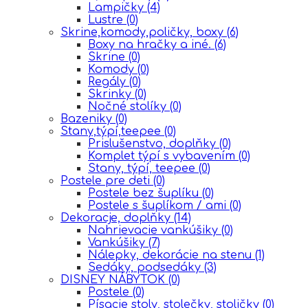
Lampičky
(4)
Lustre
(0)
Skrine,komody,poličky, boxy
(6)
Boxy na hračky a iné.
(6)
Skrine
(0)
Komody
(0)
Regály
(0)
Skrinky
(0)
Nočné stolíky
(0)
Bazeniky
(0)
Stany,týpí,teepee
(0)
Prislušenstvo, doplňky
(0)
Komplet týpí s vybavením
(0)
Stany, týpí, teepee
(0)
Postele pre deti
(0)
Postele bez šuplíku
(0)
Postele s šuplíkom / ami
(0)
Dekoracje, doplňky
(14)
Nahrievacie vankúšiky
(0)
Vankúšiky
(7)
Nálepky, dekorácie na stenu
(1)
Sedáky, podsedáky
(3)
DISNEY NÁBYTOK
(0)
Postele
(0)
Písacie stoly, stolečky, stoličky
(0)