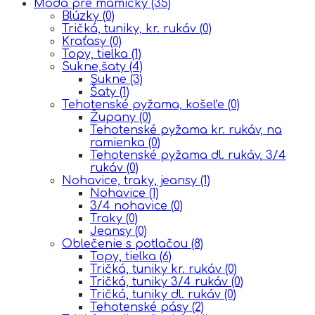
Móda pre mamičky
(35)
Blúzky
(0)
Tričká, tuniky, kr. rukáv
(0)
Kraťasy
(0)
Topy, tielka
(1)
Sukne,šaty
(4)
Sukne
(3)
Šaty
(1)
Tehotenské pyžama, košeľe
(0)
Župany
(0)
Tehotenské pyžama kr. rukáv, na
ramienka
(0)
Tehotenské pyžama dl. rukáv, 3/4
rukáv
(0)
Nohavice, traky, jeansy
(1)
Nohavice
(1)
3/4 nohavice
(0)
Traky
(0)
Jeansy
(0)
Oblečenie s potlačou
(8)
Topy, tielka
(6)
Tričká, tuniky kr. rukáv
(0)
Tričká, tuniky 3/4 rukáv
(0)
Tričká, tuniky dl. rukáv
(0)
Tehotenské pásy
(2)