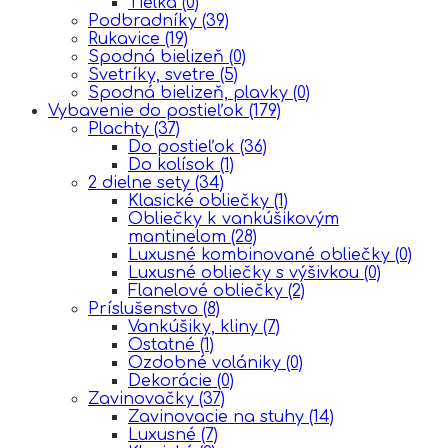
Tielka
(0)
Podbradníky
(39)
Rukavice
(19)
Spodná bielizeň
(0)
Svetríky, svetre
(5)
Spodná bielizeň, plavky
(0)
Vybavenie do postieľok
(179)
Plachty
(37)
Do postieľok
(36)
Do kolísok
(1)
2 dielne sety
(34)
Klasické obliečky
(1)
Obliečky k vankúšikovým
mantinelom
(28)
Luxusné kombinované obliečky
(0)
Luxusné obliečky s výšivkou
(0)
Flanelové obliečky
(2)
Príslušenstvo
(8)
Vankúšiky, kliny
(7)
Ostatné
(1)
Ozdobné volániky
(0)
Dekorácie
(0)
Zavinovačky
(37)
Zavinovacie na stuhy
(14)
Luxusné
(7)