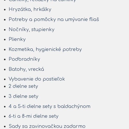
Hryzátka, hrkálky
Potreby a pomôcky na umývanie fliaš
Nočníky, stupienky
Plienky
Kozmetika, hygienické potreby
Podbradníky
Batohy, vrecká
Vybavenie do postieľok
2 dielne sety
3 dielne sety
4 a 5-ti dielne sety s baldachýnom
6-ti a 8-mi dielne sety
Sady sa zavinovačkou zadarmo