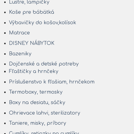
Lustre, lampičky
Koše pre bábätká
Výbavičky do košov,kolísok
Matrace
DISNEY NÁBYTOK
Bazeniky
Dojčenské a detské potreby
Fľaštičky a hrnčeky
Príslušenstvo k fľašiam, hrnčekom
Termoboxy, termosky
Boxy na desiatu, sáčky
Ohrievace lahvi, sterilizatory
Taniere, misky, príbory
Cumlíky, retiazky na cumlíky