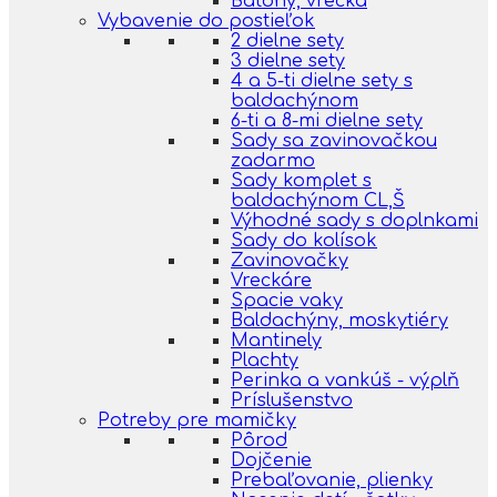
Batohy, vrecká
Vybavenie do postieľok
2 dielne sety
3 dielne sety
4 a 5-ti dielne sety s
baldachýnom
6-ti a 8-mi dielne sety
Sady sa zavinovačkou
zadarmo
Sady komplet s
baldachýnom CL,Š
Výhodné sady s doplnkami
Sady do kolísok
Zavinovačky
Vreckáre
Spacie vaky
Baldachýny, moskytiéry
Mantinely
Plachty
Perinka a vankúš - výplň
Príslušenstvo
Potreby pre mamičky
Pôrod
Dojčenie
Prebaľovanie, plienky