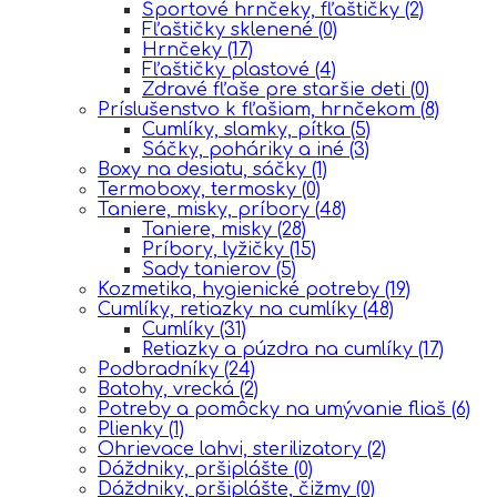
Športové hrnčeky, fľaštičky
(2)
Fľaštičky sklenené
(0)
Hrnčeky
(17)
Fľaštičky plastové
(4)
Zdravé fľaše pre staršie deti
(0)
Príslušenstvo k fľašiam, hrnčekom
(8)
Cumlíky, slamky, pítka
(5)
Sáčky, poháriky a iné
(3)
Boxy na desiatu, sáčky
(1)
Termoboxy, termosky
(0)
Taniere, misky, príbory
(48)
Taniere, misky
(28)
Príbory, lyžičky
(15)
Sady tanierov
(5)
Kozmetika, hygienické potreby
(19)
Cumlíky, retiazky na cumlíky
(48)
Cumlíky
(31)
Retiazky a púzdra na cumlíky
(17)
Podbradníky
(24)
Batohy, vrecká
(2)
Potreby a pomôcky na umývanie fliaš
(6)
Plienky
(1)
Ohrievace lahvi, sterilizatory
(2)
Dáždniky, pršiplášte
(0)
Dáždniky, pršiplášte, čižmy
(0)