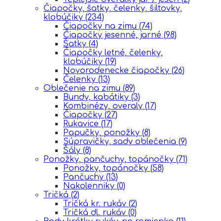
Čiapočky, šatky, čelenky, šiltovky,
klobúčiky
(234)
Čiapočky na zimu
(74)
Čiapočky jesenné, jarné
(98)
Šatky
(4)
Čiapočky letné, čelenky,
klobúčiky
(19)
Novorodenecke čiapočky
(26)
Čelenky
(13)
Oblečenie na zimu
(89)
Bundy, kabátiky
(3)
Kombinézy, overaly
(17)
Čiapočky
(27)
Rukavice
(17)
Papučky, ponožky
(8)
Súpravičky, sady oblečenia
(9)
Šály
(8)
Ponožky, pančuchy, topánočky
(71)
Ponožky, topánočky
(58)
Pančuchy
(13)
Nakolenniky
(0)
Tričká
(2)
Tričká kr. rukáv
(2)
Tričká dl. rukáv
(0)