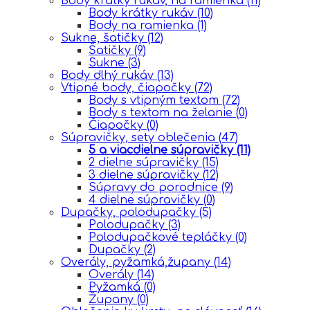
Body krátky rukáv, na ramienka
(11)
Body krátky rukáv
(10)
Body na ramienka
(1)
Sukne, šatičky
(12)
Šatičky
(9)
Sukne
(3)
Body dlhý rukáv
(13)
Vtipné body, čiapočky
(72)
Body s vtipným textom
(72)
Body s textom na želanie
(0)
Čiapočky
(0)
Súpravičky, sety oblečenia
(47)
5 a viacdielne súpravičky
(11)
2 dielne súpravičky
(15)
3 dielne súpravičky
(12)
Súpravy do porodnice
(9)
4 dielne súpravičky
(0)
Dupačky, polodupačky
(5)
Polodupačky
(3)
Polodupačkové tepláčky
(0)
Dupačky
(2)
Overály, pyžamká,župany
(14)
Overály
(14)
Pyžamká
(0)
Župany
(0)