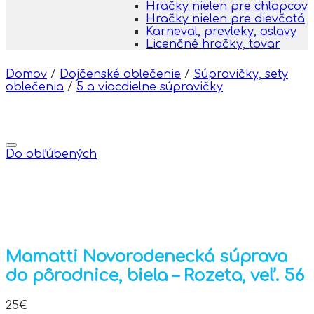
Hračky nielen pre chlapcov
Hračky nielen pre dievčatá
Karneval, prevleky, oslavy
Licenčné hračky, tovar
Domov
/
Dojčenské oblečenie
/
Súpravičky, sety
oblečenia
/
5 a viacdielne súpravičky
Do obľúbených
Mamatti Novorodenecká súprava
do pôrodnice, biela – Rozeta, veľ. 56
25
€