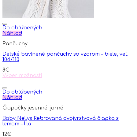
Do obľúbených
Náhľad
Pančuchy
Detské bavlnené pančuchy so vzorom – biele, veľ.
104/110
8
€
Výber možností
This
product
has
Do obľúbených
multiple
Náhľad
variants.
Čiapočky jesenné, jarné
The
options
Baby Nellys Rebrovaná dvojvrstvová čiapka s
may
lemom – lila
be
chosen
12
€
on