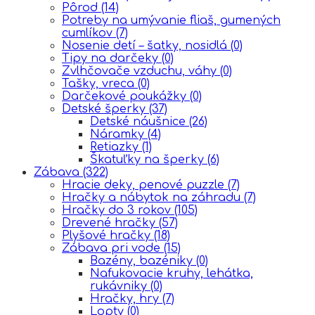
Pôrod
(14)
Potreby na umývanie fliaš, gumených
cumlíkov
(7)
Nosenie detí – šatky, nosidlá
(0)
Tipy na darčeky
(0)
Zvlhčovače vzduchu, váhy
(0)
Tašky, vreca
(0)
Darčekové poukážky
(0)
Detské šperky
(37)
Detské náušnice
(26)
Náramky
(4)
Retiazky
(1)
Škatuľky na šperky
(6)
Zábava
(322)
Hracie deky, penové puzzle
(7)
Hračky a nábytok na záhradu
(7)
Hračky do 3 rokov
(105)
Drevené hračky
(57)
Plyšové hračky
(18)
Zábava pri vode
(15)
Bazény, bazéniky
(0)
Nafukovacie kruhy, lehátka,
rukávniky
(0)
Hračky, hry
(7)
Lopty
(0)