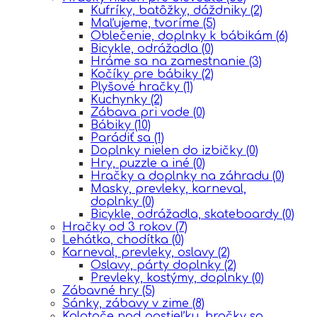
Kufríky, batôžky, dáždniky
(2)
Maľujeme, tvoríme
(5)
Oblečenie, doplnky k bábikám
(6)
Bicykle, odrážadla
(0)
Hráme sa na zamestnanie
(3)
Kočíky pre bábiky
(2)
Plyšové hračky
(1)
Kuchynky
(2)
Zábava pri vode
(0)
Bábiky
(10)
Parádiť sa
(1)
Doplnky nielen do izbičky
(0)
Hry, puzzle a iné
(0)
Hračky a doplnky na záhradu
(0)
Masky, prevleky, karneval,
doplnky
(0)
Bicykle, odrážadla, skateboardy
(0)
Hračky od 3 rokov
(7)
Lehátka, chodítka
(0)
Karneval, prevleky, oslavy
(2)
Oslavy, párty doplnky
(2)
Prevleky, kostýmy, doplnky
(0)
Zábavné hry
(5)
Sánky, zábavy v zime
(8)
Kolotoče nad postieľku, hračky so