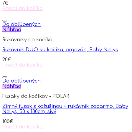
7
€
Pridať do košíka
Do obľúbených
Náhľad
Rukávniky do kočíka
Rukávnik DUO ku kočíka, orgován, Baby Nellys
20
€
Pridať do košíka
Do obľúbených
Náhľad
Fusaky do kočíkov - POLAR
Zimný fusak s kožušinou + rukávnik zadarmo, Baby
Nellys, 50 x 100cm, sivý
100
€
Pridať do košíka