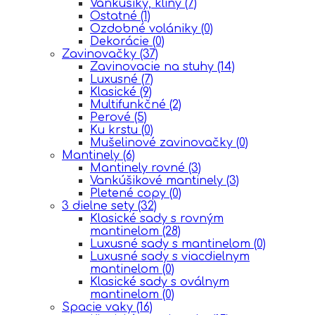
Vankúšiky, kliny
(7)
Ostatné
(1)
Ozdobné volániky
(0)
Dekorácie
(0)
Zavinovačky
(37)
Zavinovacie na stuhy
(14)
Luxusné
(7)
Klasické
(9)
Multifunkčné
(2)
Perové
(5)
Ku krstu
(0)
Mušelinové zavinovačky
(0)
Mantinely
(6)
Mantinely rovné
(3)
Vankúšikové mantinely
(3)
Pletené copy
(0)
3 dielne sety
(32)
Klasické sady s rovným
mantinelom
(28)
Luxusné sady s mantinelom
(0)
Luxusné sady s viacdielnym
mantinelom
(0)
Klasické sady s oválnym
mantinelom
(0)
Spacie vaky
(16)