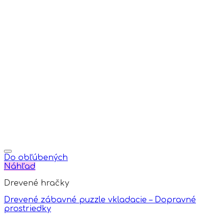
product
product
page
has
multiple
variants.
The
options
may
be
chosen
on
the
product
page
Do obľúbených
Náhľad
Drevené hračky
Drevené zábavné puzzle vkladacie – Dopravné
prostriedky