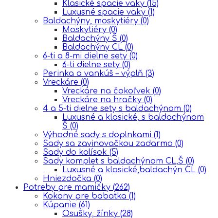
Klasické spacie vaky
(15)
Luxusné spacie vaky
(1)
Baldachýny, moskytiéry
(0)
Moskytiéry
(0)
Baldachýny Š
(0)
Baldachýny CL
(0)
6-ti a 8-mi dielne sety
(0)
6-ti dielne sety
(0)
Perinka a vankúš – výplň
(3)
Vreckáre
(0)
Vreckáre na čokoľvek
(0)
Vreckáre na hračky
(0)
4 a 5-ti dielne sety s baldachýnom
(0)
Luxusné a klasické, s baldachýnom
Š
(0)
Výhodné sady s doplnkami
(1)
Sady sa zavinovačkou zadarmo
(0)
Sady do kolísok
(5)
Sady komplet s baldachýnom CL,Š
(0)
Luxusné a klasické,baldachýn CL
(0)
Hniezdočka
(0)
Potreby pre mamičky
(262)
Kokony pre babatka
(1)
Kúpanie
(61)
Osušky, žínky
(28)