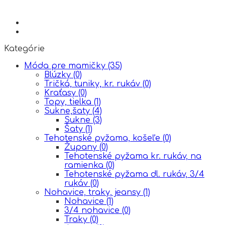
Kategórie
Móda pre mamičky
(35)
Blúzky
(0)
Tričká, tuniky, kr. rukáv
(0)
Kraťasy
(0)
Topy, tielka
(1)
Sukne,šaty
(4)
Sukne
(3)
Šaty
(1)
Tehotenské pyžama, košeľe
(0)
Župany
(0)
Tehotenské pyžama kr. rukáv, na
ramienka
(0)
Tehotenské pyžama dl. rukáv, 3/4
rukáv
(0)
Nohavice, traky, jeansy
(1)
Nohavice
(1)
3/4 nohavice
(0)
Traky
(0)