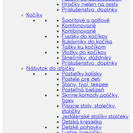
Hračky nielen na cesty
Príslušenstvo, doplnky
Kočíky
Športové a golfové
Kombinované
Kombinované
Fusáky do kočíkov
Rukávniky do kočíka
Tašky ku kočíkom
Vložky do kočíkov
Slnečníky, dáždniky
Príslušenstvo, doplnky
Nábytok do izbičky
Postieľky,kolísky
Postele pre deti
Stany, týpí, teepee
Posteľná bielizeň
Skrine,komody,poličky,
boxy
Písacie stoly, stolečky,
stoličky
Jedálenské stolíky stolčeky
Detská kresielka
Detské pohovky
Lustre, lampičky