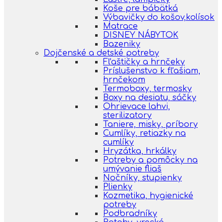
Koše pre bábätká
Výbavičky do košov,kolísok
Matrace
DISNEY NÁBYTOK
Bazeniky
Dojčenské a detské potreby
Fľaštičky a hrnčeky
Príslušenstvo k fľašiam,
hrnčekom
Termoboxy, termosky
Boxy na desiatu, sáčky
Ohrievace lahvi,
sterilizatory
Taniere, misky, príbory
Cumlíky, retiazky na
cumlíky
Hryzátka, hrkálky
Potreby a pomôcky na
umývanie fliaš
Nočníky, stupienky
Plienky
Kozmetika, hygienické
potreby
Podbradníky