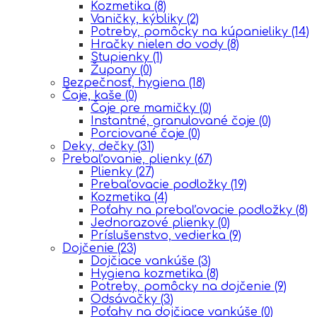
Kozmetika
(8)
Vaničky, kýbliky
(2)
Potreby, pomôcky na kúpanieliky
(14)
Hračky nielen do vody
(8)
Stupienky
(1)
Župany
(0)
Bezpečnosť, hygiena
(18)
Čaje, kaše
(0)
Čaje pre mamičky
(0)
Instantné, granulované čaje
(0)
Porciované čaje
(0)
Deky, dečky
(31)
Prebaľovanie, plienky
(67)
Plienky
(27)
Prebaľovacie podložky
(19)
Kozmetika
(4)
Poťahy na prebaľovacie podložky
(8)
Jednorazové plienky
(0)
Príslušenstvo, vedierka
(9)
Dojčenie
(23)
Dojčiace vankúše
(3)
Hygiena kozmetika
(8)
Potreby, pomôcky na dojčenie
(9)
Odsávačky
(3)
Poťahy na dojčiace vankúše
(0)