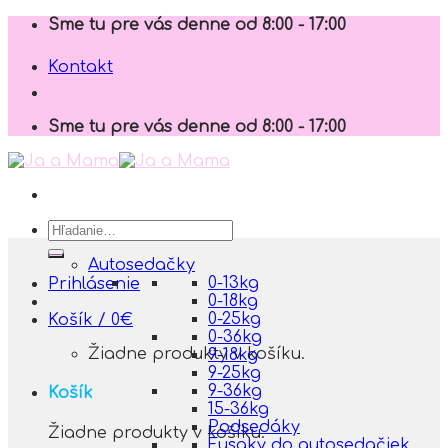
Skip
Sme tu pre vás denne od 8:00 - 17:00
to
content
Kontakt
Sme tu pre vás denne od 8:00 - 17:00
Hľadať:
Autosedačky
0-13kg
Prihlásenie
0-18kg
0-25kg
Košík /
0
€
0-36kg
Žiadne produkty v košíku.
9-18kg
9-25kg
9-36kg
Košík
15-36kg
Podsedáky
Žiadne produkty v košíku.
Fusaky do autosedačiek