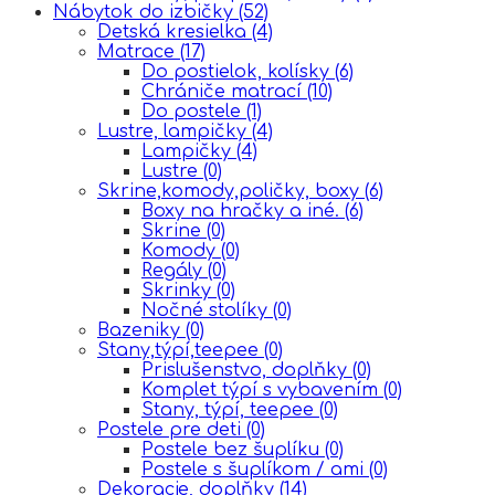
Nábytok do izbičky
(52)
Detská kresielka
(4)
Matrace
(17)
Do postielok, kolísky
(6)
Chrániče matrací
(10)
Do postele
(1)
Lustre, lampičky
(4)
Lampičky
(4)
Lustre
(0)
Skrine,komody,poličky, boxy
(6)
Boxy na hračky a iné.
(6)
Skrine
(0)
Komody
(0)
Regály
(0)
Skrinky
(0)
Nočné stolíky
(0)
Bazeniky
(0)
Stany,týpí,teepee
(0)
Prislušenstvo, doplňky
(0)
Komplet týpí s vybavením
(0)
Stany, týpí, teepee
(0)
Postele pre deti
(0)
Postele bez šuplíku
(0)
Postele s šuplíkom / ami
(0)
Dekoracje, doplňky
(14)