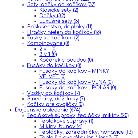
Sety, dečky do kočíkov
(37)
Klasické sety
(2)
Dečky
(32)
Luxusné sety
(3)
Príslušenstvo, doplnky
(11)
Hračky nielen do kočíkov
(18)
Tašky ku kočíkom
(2)
Kombinované
(0)
2 v 1
(0)
3 v 1
(0)
Kočárek s boudou
(0)
Fusáky do kočíkov
(0)
Fusaky do kočíkov – MINKY,
VELVET
(0)
Fusaky do kočíkov – VLNA
(0)
Fusaky do kočíkov – POLAR
(0)
Vložky do kočíkov
(7)
Slnečníky, dáždniky
(7)
Kočíky pre dvojičky
(0)
Dojčenské oblečenie
(674)
Teplákové súpravy, tepláčky, mikiny
(20)
Teplákové súpravy
(1)
Mikiny, bundy
(4)
Tepláčky, zahradníčky, nohavice
(13)
Teplejšie overálky jar / jeseň
(2)