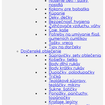
Nosenie detí - šatky,
nosidlá
Kokony pre babatka
Kúpanie
Deky, dečky
Bezpečnosť, hygiena
Zvlhčovače vzduchu, váhy
Čaje, kaše
Potreby na umývanie fliaš,
gumených cumlíkov
Tašky, vreca
Tipy na darčeky
Dojčenské oblečenie
Súpravičky, sety oblečenia
Košieľky, tielka
Body dlhý rukáv
Body krátky rukáv
Dupačky, polodupačky
Tričká
Teplákové súpravy,
tepláčky, mikiny
Sukne, šatičky
Ponožky, pančuchy,
topánočky
Kraťase, legíny