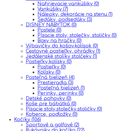
Nahrievacie vankúšiky
(0)
Vankúšiky
(7)
Nálepky, dekorácie na stenu
(1)
Sedáky, podsedáky
(3)
DISNEY NÁBYTOK
(0)
Postele
(0)
Písacie stoly, stolečky, stoličky
(0)
Boxy na hračky
(0)
Výbavičky do košov,kolísok
(0)
Cestovné postieľky, ohrádky
(1)
Jedálenské stolíky stolčeky
(1)
Postieľky,kolísky
(0)
Postieľky
(0)
Kolísky
(0)
Posteľná bielizeň
(4)
Prestieradla
(3)
Posteľná bielizeň
(1)
Perinky, perinky
(0)
Detské pohovky
(0)
Koše pre bábätká
(0)
Písacie stoly,stolečky,stoličky
(0)
Koberce, podložky
(0)
Kočíky
(106)
Športové a golfové
(2)
Rukávniky do kočíka
(22)