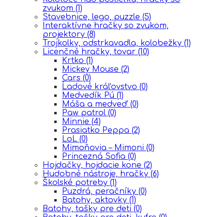
zvukom
(1)
Stavebnice, lego, puzzle
(5)
Interaktívne hračky so zvukom,
projektory
(8)
Trojkolky, odstrkavadla, kolobežky
(1)
Licenčné hračky, tovar
(10)
Krtko
(1)
Mickey Mouse
(2)
Cars
(0)
Ĺadové kráľovstvo
(0)
Medvedík Pú
(1)
Máša a medveď
(0)
Paw patrol
(0)
Minnie
(4)
Prasiatko Peppa
(2)
LoL
(0)
Mimoňovia – Mimoni
(0)
Princezná Sofia
(0)
Hojdačky, hojdacie kone
(2)
Hudobné nástroje, hračky
(6)
Školské potreby
(1)
Puzdrá, peračníky
(0)
Batohy, aktovky
(1)
Batohy, tašky pre deti
(0)