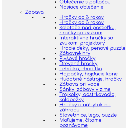
Oblečenie s potlačou
Nosiace oblečenie
Zábava
Hračky do 3 rokov
Hračky od 3 rokov
Kolotoče nad postieľku,
hračky so zvukom
Interaktívne hračky so
zvukom, projektory
Hracie deky, penové puzzle
Zábavné hry
Plyšové hračky
Drevené hračky
Lehátka, chodítka
Hojdačky, hojdacie kone
Hudobné nástroje, hračky
Zábava pri vode
Sánky, zábavy v zime
Trojkolky, odstrkavadla,
kolobežky
Hračky a nábytok na
záhradu
Stavebnice, lego, puzzle
Maľujeme, čítame,
poznávame