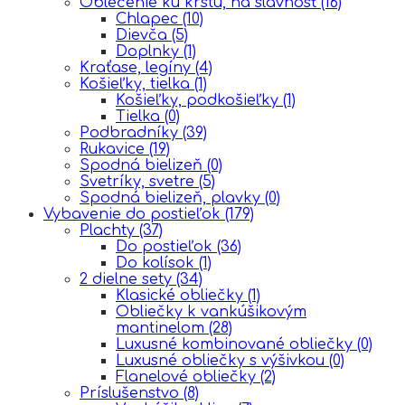
Oblečenie ku krstu, na slávnosť
(16)
Chlapec
(10)
Dievča
(5)
Doplnky
(1)
Kraťase, legíny
(4)
Košieľky, tielka
(1)
Košieľky, podkošieľky
(1)
Tielka
(0)
Podbradníky
(39)
Rukavice
(19)
Spodná bielizeň
(0)
Svetríky, svetre
(5)
Spodná bielizeň, plavky
(0)
Vybavenie do postieľok
(179)
Plachty
(37)
Do postieľok
(36)
Do kolísok
(1)
2 dielne sety
(34)
Klasické obliečky
(1)
Obliečky k vankúšikovým
mantinelom
(28)
Luxusné kombinované obliečky
(0)
Luxusné obliečky s výšivkou
(0)
Flanelové obliečky
(2)
Príslušenstvo
(8)