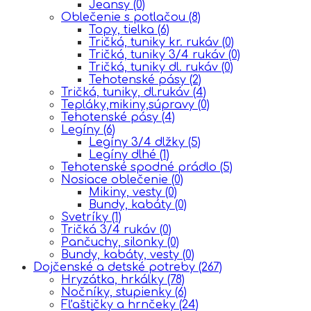
Jeansy
(0)
Oblečenie s potlačou
(8)
Topy, tielka
(6)
Tričká, tuniky kr. rukáv
(0)
Tričká, tuniky 3/4 rukáv
(0)
Tričká, tuniky dl. rukáv
(0)
Tehotenské pásy
(2)
Tričká, tuniky, dl.rukáv
(4)
Tepláky,mikiny,súpravy
(0)
Tehotenské pásy
(4)
Legíny
(6)
Legíny 3/4 dlžky
(5)
Legíny dlhé
(1)
Tehotenské spodné prádlo
(5)
Nosiace oblečenie
(0)
Mikiny, vesty
(0)
Bundy, kabáty
(0)
Svetríky
(1)
Tričká 3/4 rukáv
(0)
Pančuchy, silonky
(0)
Bundy, kabáty, vesty
(0)
Dojčenské a detské potreby
(267)
Hryzátka, hrkálky
(78)
Nočníky, stupienky
(6)
Fľaštičky a hrnčeky
(24)