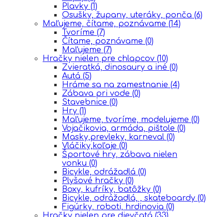
Plavky
(1)
Osušky, župany, uteráky, ponča
(6)
Maľujeme, čítame, poznávame
(14)
Tvoríme
(7)
Čítame, poznávame
(0)
Maľujeme
(7)
Hračky nielen pre chlapcov
(10)
Zvieratká, dinosaury a iné
(0)
Autá
(5)
Hráme sa na zamestnanie
(4)
Zábava pri vode
(0)
Stavebnice
(0)
Hry
(1)
Maľujeme, tvoríme, modelujeme
(0)
Vojačikovia, armáda, pištole
(0)
Masky,prevleky, karneval
(0)
Vláčiky,koľaje
(0)
Športové hry, zábava nielen
vonku
(0)
Bicykle, odrážadlá
(0)
Plyšové hračky
(0)
Boxy, kufríky, batôžky
(0)
Bicykle, odrážadlá, , skateboardy
(0)
Figúrky, roboti, hrdinovia
(0)
Hračky nielen pre dievčatá
(33)