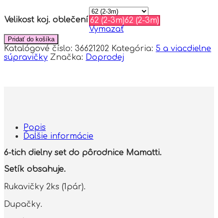
Velikost koj. oblečení
62 (2-3m)
62 (2-3m)
Vymazať
Pridať do košíka
Katalógové číslo:
36621202
Kategória:
5 a viacdielne
súpravičky
Značka:
Doprodej
Popis
Ďalšie informácie
6-tich dielny set do pôrodnice Mamatti.
Setík obsahuje.
Rukavičky 2ks (1pár).
Dupačky.