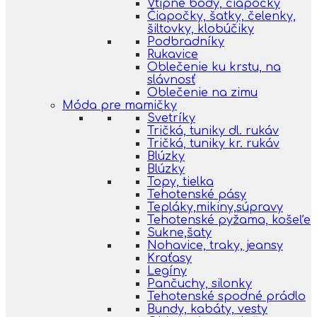
Vtipné body, čiapočky
Čiapočky, šatky, čelenky,
šiltovky, klobúčiky
Podbradníky
Rukavice
Oblečenie ku krstu, na
slávnosť
Oblečenie na zimu
Móda pre mamičky
Svetríky
Tričká, tuniky dl. rukáv
Tričká, tuniky kr. rukáv
Blúzky
Blúzky
Topy, tielka
Tehotenské pásy
Tepláky,mikiny,súpravy
Tehotenské pyžama, košeľe
Sukne,šaty
Nohavice, traky, jeansy
Kraťasy
Legíny
Pančuchy, silonky
Tehotenské spodné prádlo
Bundy, kabáty, vesty