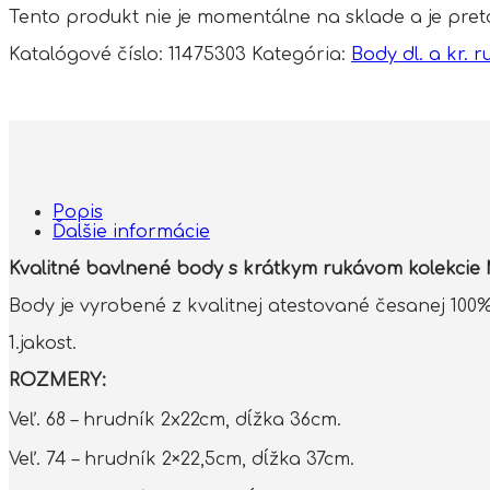
Tento produkt nie je momentálne na sklade a je pre
Katalógové číslo:
11475303
Kategória:
Body dl. a kr. 
Popis
Ďalšie informácie
Kvalitné bavlnené body s krátkym rukávom kolekcie 
Body je vyrobené z kvalitnej atestované česanej 100
1.jakost.
ROZMERY:
Veľ. 68 – hrudník 2x22cm, dĺžka 36cm.
Veľ. 74 – hrudník 2×22,5cm, dĺžka 37cm.