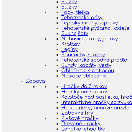
Blúzky
Blúzky
Topy, tielka
Tehotenské pásy
Tepláky,mikiny,súpravy
Tehotenské pyžama, košeľe
Sukne,šaty
Nohavice, traky, jeansy
Kraťasy
Legíny
Pančuchy, silonky
Tehotenské spodné prádlo
Bundy, kabáty, vesty
Oblečenie s potlačou
Nosiace oblečenie
Zábava
Hračky do 3 rokov
Hračky od 3 rokov
Kolotoče nad postieľku, hra
Interaktívne hračky so zvuk
Hracie deky, penové puzzle
Zábavné hry
Plyšové hračky
Drevené hračky
Lehátka, chodítka