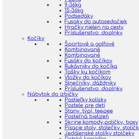
9-36kg
15-36kg
Podsedáky
Fusaky do autosedačiek
Hračky nielen na cesty
Príslušenstvo, doplnky
Kočíky
Športové a golfové
Kombinované
Kombinované
Fusáky do kočíkov
Rukávniky do kočíka
Tašky ku kočíkom
Vložky do kočíkov
Slnečníky, dáždniky
Príslušenstvo, doplnky
Nábytok do izbičky
Postieľky,kolísky
Postele pre deti
Stany, týpí, teepee
Posteľná bielizeň
Skrine,komody,poličky, boxy
Písacie stoly, stolečky, stolič
Jedálenské stolíky stolčeky