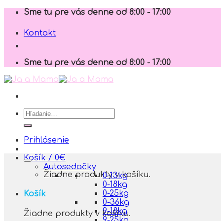
Skip
Sme tu pre vás denne od 8:00 - 17:00
to
content
Kontakt
Sme tu pre vás denne od 8:00 - 17:00
Hľadať:
Prihlásenie
Košík /
0
€
Autosedačky
Žiadne produkty v košíku.
0-13kg
0-18kg
0-25kg
Košík
0-36kg
9-18kg
Žiadne produkty v košíku.
9-25kg