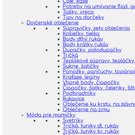
Čaje, kaše
Potreby na umývanie fliaš, 
Tašky, vreca
Tipy na darčeky
Dojčenské oblečenie
Súpravičky, sety oblečenia
Košieľky, tielka
Body dlhý rukáv
Body krátky rukáv
Dupačky, polodupačky
Tričká
Teplákové súpravy, tepláčky,
Sukne, šatičky
Ponožky, pančuchy, topáno
Kraťase, legíny
Vtipné body, čiapočky
Čiapočky, šatky, čelenky, šil
Podbradníky
Rukavice
Oblečenie ku krstu, na slávn
Oblečenie na zimu
Móda pre mamičky
Svetríky
Tričká, tuniky dl. rukáv
Tričká, tuniky kr. rukáv