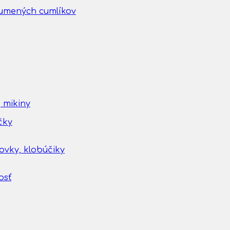
gumených cumlíkov
 mikiny
čky
tovky, klobúčiky
osť