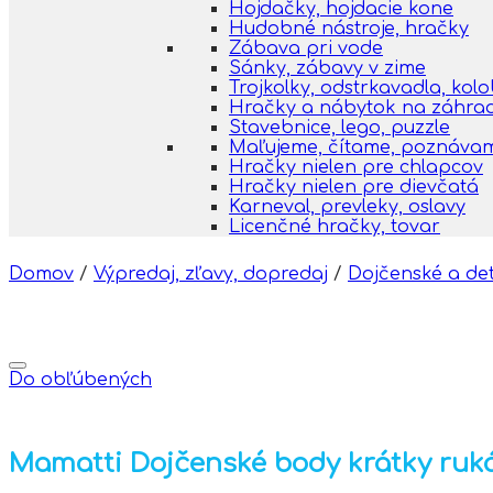
Hojdačky, hojdacie kone
Hudobné nástroje, hračky
Zábava pri vode
Sánky, zábavy v zime
Trojkolky, odstrkavadla, kol
Hračky a nábytok na záhra
Stavebnice, lego, puzzle
Maľujeme, čítame, poznáva
Hračky nielen pre chlapcov
Hračky nielen pre dievčatá
Karneval, prevleky, oslavy
Licenčné hračky, tovar
Domov
/
Výpredaj, zľavy, dopredaj
/
Dojčenské a de
Do obľúbených
Mamatti Dojčenské body krátky rukáv 