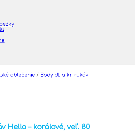
obežky
du
me
tské oblečenie
/
Body dl. a kr. rukáv
Hello – korálové, veľ. 80