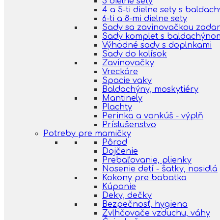
3 dielne sety
4 a 5-ti dielne sety s balda
6-ti a 8-mi dielne sety
Sady sa zavinovačkou zada
Sady komplet s baldachýno
Výhodné sady s doplnkami
Sady do kolísok
Zavinovačky
Vreckáre
Spacie vaky
Baldachýny, moskytiéry
Mantinely
Plachty
Perinka a vankúš - výplň
Príslušenstvo
Potreby pre mamičky
Pôrod
Dojčenie
Prebaľovanie, plienky
Nosenie detí - šatky, nosidlá
Kokony pre babatka
Kúpanie
Deky, dečky
Bezpečnosť, hygiena
Zvlhčovače vzduchu, váhy