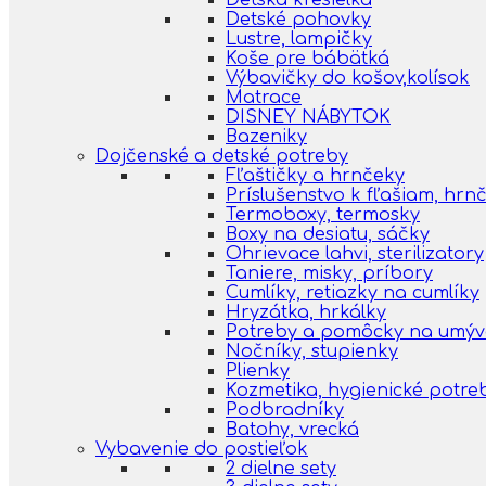
Detská kresielka
Detské pohovky
Lustre, lampičky
Koše pre bábätká
Výbavičky do košov,kolísok
Matrace
DISNEY NÁBYTOK
Bazeniky
Dojčenské a detské potreby
Fľaštičky a hrnčeky
Príslušenstvo k fľašiam, hr
Termoboxy, termosky
Boxy na desiatu, sáčky
Ohrievace lahvi, sterilizatory
Taniere, misky, príbory
Cumlíky, retiazky na cumlíky
Hryzátka, hrkálky
Potreby a pomôcky na umýva
Nočníky, stupienky
Plienky
Kozmetika, hygienické potre
Podbradníky
Batohy, vrecká
Vybavenie do postieľok
2 dielne sety