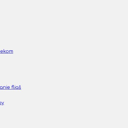
nčekom
nie fliaš
by