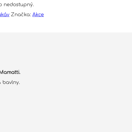
to nedostupný.
rukáv
Značka:
Akce
Mamatti.
% bavlny.