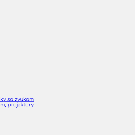
čky so zvukom
om, projektory