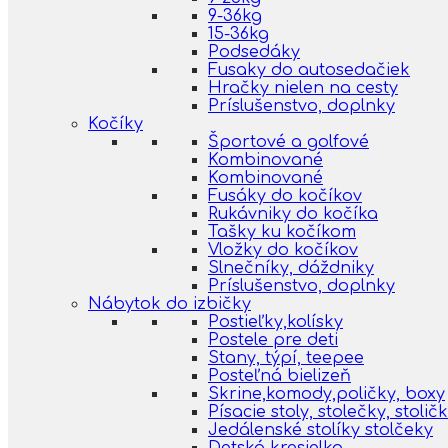
9-36kg
15-36kg
Podsedáky
Fusaky do autosedačiek
Hračky nielen na cesty
Príslušenstvo, doplnky
Kočíky
Športové a golfové
Kombinované
Kombinované
Fusáky do kočíkov
Rukávniky do kočíka
Tašky ku kočíkom
Vložky do kočíkov
Slnečníky, dáždniky
Príslušenstvo, doplnky
Nábytok do izbičky
Postieľky,kolísky
Postele pre deti
Stany, týpí, teepee
Posteľná bielizeň
Skrine,komody,poličky, boxy
Písacie stoly, stolečky, stolič
Jedálenské stolíky stolčeky