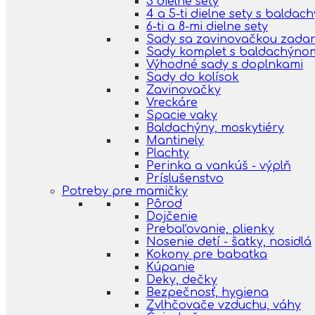
3 dielne sety
4 a 5-ti dielne sety s balda
6-ti a 8-mi dielne sety
Sady sa zavinovačkou zada
Sady komplet s baldachýno
Výhodné sady s doplnkami
Sady do kolísok
Zavinovačky
Vreckáre
Spacie vaky
Baldachýny, moskytiéry
Mantinely
Plachty
Perinka a vankúš - výplň
Príslušenstvo
Potreby pre mamičky
Pôrod
Dojčenie
Prebaľovanie, plienky
Nosenie detí - šatky, nosidlá
Kokony pre babatka
Kúpanie
Deky, dečky
Bezpečnosť, hygiena
Zvlhčovače vzduchu, váhy