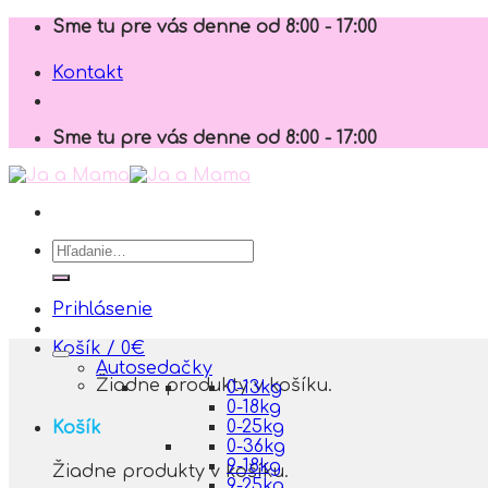
Skip
Sme tu pre vás denne od 8:00 - 17:00
to
content
Kontakt
Sme tu pre vás denne od 8:00 - 17:00
Hľadať:
Prihlásenie
Košík /
0
€
Autosedačky
Žiadne produkty v košíku.
0-13kg
0-18kg
0-25kg
Košík
0-36kg
9-18kg
Žiadne produkty v košíku.
9-25kg