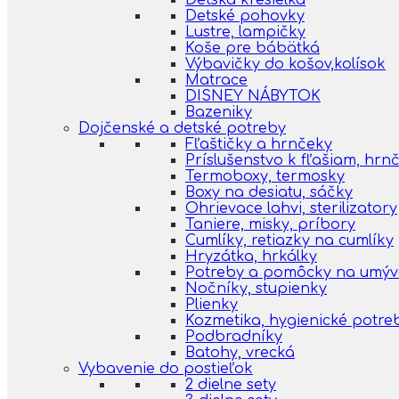
Detská kresielka
Detské pohovky
Lustre, lampičky
Koše pre bábätká
Výbavičky do košov,kolísok
Matrace
DISNEY NÁBYTOK
Bazeniky
Dojčenské a detské potreby
Fľaštičky a hrnčeky
Príslušenstvo k fľašiam, hr
Termoboxy, termosky
Boxy na desiatu, sáčky
Ohrievace lahvi, sterilizatory
Taniere, misky, príbory
Cumlíky, retiazky na cumlíky
Hryzátka, hrkálky
Potreby a pomôcky na umýva
Nočníky, stupienky
Plienky
Kozmetika, hygienické potre
Podbradníky
Batohy, vrecká
Vybavenie do postieľok
2 dielne sety