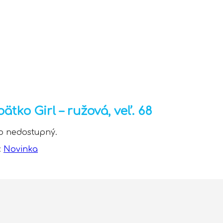
tko Girl – ružová, veľ. 68
to nedostupný.
:
Novinka