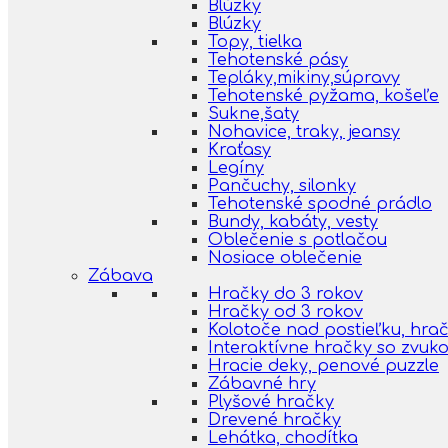
Blúzky
Blúzky
Topy, tielka
Tehotenské pásy
Tepláky,mikiny,súpravy
Tehotenské pyžama, košeľe
Sukne,šaty
Nohavice, traky, jeansy
Kraťasy
Legíny
Pančuchy, silonky
Tehotenské spodné prádlo
Bundy, kabáty, vesty
Oblečenie s potlačou
Nosiace oblečenie
Zábava
Hračky do 3 rokov
Hračky od 3 rokov
Kolotoče nad postieľku, hra
Interaktívne hračky so zvuk
Hracie deky, penové puzzle
Zábavné hry
Plyšové hračky
Drevené hračky
Lehátka, chodítka