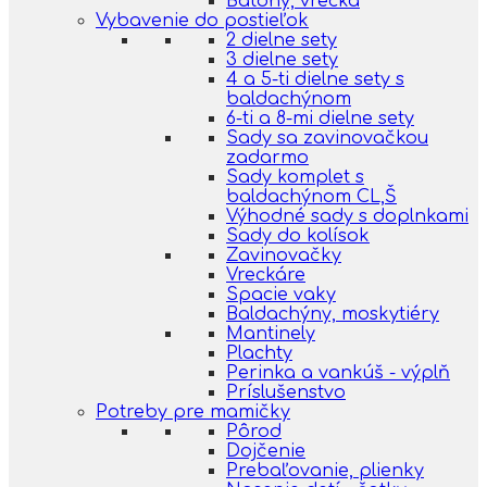
Batohy, vrecká
Vybavenie do postieľok
2 dielne sety
3 dielne sety
4 a 5-ti dielne sety s
baldachýnom
6-ti a 8-mi dielne sety
Sady sa zavinovačkou
zadarmo
Sady komplet s
baldachýnom CL,Š
Výhodné sady s doplnkami
Sady do kolísok
Zavinovačky
Vreckáre
Spacie vaky
Baldachýny, moskytiéry
Mantinely
Plachty
Perinka a vankúš - výplň
Príslušenstvo
Potreby pre mamičky
Pôrod
Dojčenie
Prebaľovanie, plienky