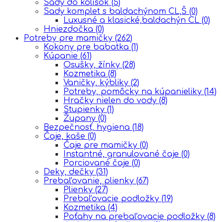
Sady do kolísok
(5)
Sady komplet s baldachýnom CL,Š
(0)
Luxusné a klasické,baldachýn CL
(0)
Hniezdočka
(0)
Potreby pre mamičky
(262)
Kokony pre babatka
(1)
Kúpanie
(61)
Osušky, žínky
(28)
Kozmetika
(8)
Vaničky, kýbliky
(2)
Potreby, pomôcky na kúpanieliky
(14)
Hračky nielen do vody
(8)
Stupienky
(1)
Župany
(0)
Bezpečnosť, hygiena
(18)
Čaje, kaše
(0)
Čaje pre mamičky
(0)
Instantné, granulované čaje
(0)
Porciované čaje
(0)
Deky, dečky
(31)
Prebaľovanie, plienky
(67)
Plienky
(27)
Prebaľovacie podložky
(19)
Kozmetika
(4)
Poťahy na prebaľovacie podložky
(8)