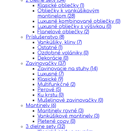
2 dielne sety
(34)
Klasické obliečky
(1)
Obliečky k vankúšikovým
mantinelom
(28)
Luxusné kombinované obliečky
(0)
Luxusné obliečky s výšivkou
(0)
Flanelové obliečky
(2)
Príslušenstvo
(8)
Vankúšiky, kliny
(7)
Ostatné
(1)
Ozdobné volániky
(0)
Dekorácie
(0)
Zavinovačky
(37)
Zavinovacie na stuhy
(14)
Luxusné
(7)
Klasické
(9)
Multifunkčné
(2)
Perové
(5)
Ku krstu
(0)
Mušelinové zavinovačky
(0)
Mantinely
(6)
Mantinely rovné
(3)
Vankúšikové mantinely
(3)
Pletené copy
(0)
3 dielne sety
(32)