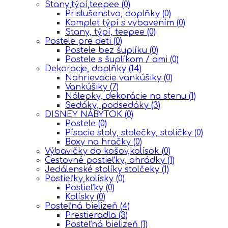
Stany,týpí,teepee
(0)
Prislušenstvo, doplňky
(0)
Komplet týpí s vybavením
(0)
Stany, týpí, teepee
(0)
Postele pre deti
(0)
Postele bez šuplíku
(0)
Postele s šuplíkom / ami
(0)
Dekoracje, doplňky
(14)
Nahrievacie vankúšiky
(0)
Vankúšiky
(7)
Nálepky, dekorácie na stenu
(1)
Sedáky, podsedáky
(3)
DISNEY NÁBYTOK
(0)
Postele
(0)
Písacie stoly, stolečky, stoličky
(0)
Boxy na hračky
(0)
Výbavičky do košov,kolísok
(0)
Cestovné postieľky, ohrádky
(1)
Jedálenské stolíky stolčeky
(1)
Postieľky,kolísky
(0)
Postieľky
(0)
Kolísky
(0)
Posteľná bielizeň
(4)
Prestieradla
(3)
Posteľná bielizeň
(1)