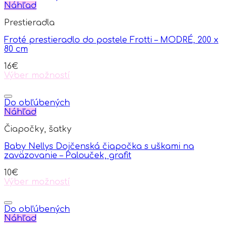
multiple
Náhľad
variants.
Prestieradla
The
options
Froté prestieradlo do postele Frotti – MODRÉ, 200 x
may
80 cm
be
chosen
16
€
on
Výber možností
the
This
product
product
page
has
Do obľúbených
multiple
Náhľad
variants.
Čiapočky, šatky
The
options
Baby Nellys Dojčenská čiapočka s uškami na
may
zaväzovanie – Palouček, grafit
be
chosen
10
€
on
Výber možností
the
This
product
product
page
has
Do obľúbených
multiple
Náhľad