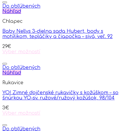
Do obľúbených
Náhľad
Chlapec
Baby Nellys 3-dielna sada Hubert, body s
motýlikom, tepláčiky a čiapočka – sivá, veľ. 92
29
€
Výber možností
This
product
has
Do obľúbených
multiple
Náhľad
variants.
Rukavice
The
options
YO! Zimné dojčenské rukavičky s kožúškom – so
may
šnúrkou YO-sv. ružové/ružový kožúšok, 98/104
be
chosen
3
€
on
Výber možností
the
This
product
product
page
has
Do obľúbených