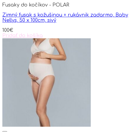
variants.
Fusaky do kočíkov - POLAR
The
options
Zimný fusak s kožušinou + rukávnik zadarmo, Baby
may
Nellys, 50 x 100cm, sivý
be
chosen
100
€
on
Pridať do košíka
the
product
page