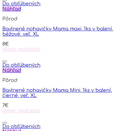
Do obľúbených
Náhľad
Pôrod
Bavlnené nohavičky Mama maxi, 1ks v balení,
béžové, veľ. XL
8
€
Výber možností
This
product
has
Do obľúbených
multiple
Náhľad
variants.
Pôrod
The
options
Bavlnené nohavičky Mama Mini, 1ks v balení,
may
čierné, veľ. XL
be
chosen
7
€
on
Výber možností
the
This
product
product
page
has
Do obľúbených