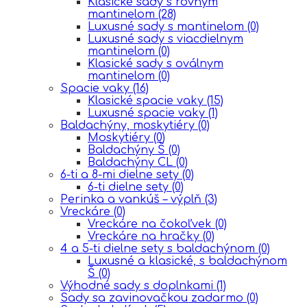
Klasické sady s rovným
mantinelom
(28)
Luxusné sady s mantinelom
(0)
Luxusné sady s viacdielnym
mantinelom
(0)
Klasické sady s oválnym
mantinelom
(0)
Spacie vaky
(16)
Klasické spacie vaky
(15)
Luxusné spacie vaky
(1)
Baldachýny, moskytiéry
(0)
Moskytiéry
(0)
Baldachýny Š
(0)
Baldachýny CL
(0)
6-ti a 8-mi dielne sety
(0)
6-ti dielne sety
(0)
Perinka a vankúš – výplň
(3)
Vreckáre
(0)
Vreckáre na čokoľvek
(0)
Vreckáre na hračky
(0)
4 a 5-ti dielne sety s baldachýnom
(0)
Luxusné a klasické, s baldachýnom
Š
(0)
Výhodné sady s doplnkami
(1)
Sady sa zavinovačkou zadarmo
(0)