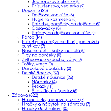
Jednorazové plienky
(0)
Príslušenstvo, vedierka
(9)
Dojčenie
(23)
Dojčiace vankúše
(3)
Hygiena kozmetika
(8)
Potreby, pomôcky na dojčenie
(9)
Odsávačky
(3)
Poťahy na dojčiace vankúše
(0)
Pôrod
(14)
Potreby na umývanie fliaš, gumených
cumlíkov
(7)
Nosenie detí – šatky, nosidlá
(0)
Tipy na darčeky
(0)
Zvlhčovače vzduchu, váhy
(0)
Tašky, vreca
(0)
Darčekové poukážky
(0)
Detské šperky
(37)
Detské náušnice
(26)
Náramky
(4)
Retiazky
(1)
Škatuľky na šperky
(6)
Zábava
(322)
Hracie deky, penové puzzle
(7)
Hračky a nábytok na záhradu
(7)
Hračky do 3 rokov
(105)