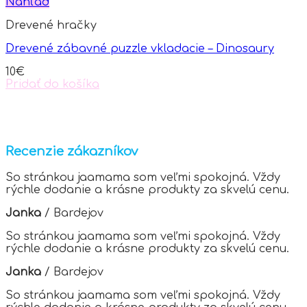
multiple
Náhľad
variants.
Drevené hračky
The
options
Drevené zábavné puzzle vkladacie – Dinosaury
may
be
10
€
chosen
Pridať do košíka
on
the
product
page
Recenzie zákazníkov
So stránkou jaamama som veľmi spokojná. Vždy
rýchle dodanie a krásne produkty za skvelú cenu.
Janka
/
Bardejov
So stránkou jaamama som veľmi spokojná. Vždy
rýchle dodanie a krásne produkty za skvelú cenu.
Janka
/
Bardejov
So stránkou jaamama som veľmi spokojná. Vždy