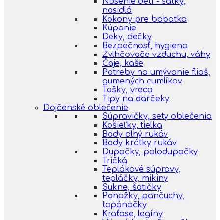
Nosenie detí - šatky,
nosidlá
Kokony pre babatka
Kúpanie
Deky, dečky
Bezpečnosť, hygiena
Zvlhčovače vzduchu, váhy
Čaje, kaše
Potreby na umývanie fliaš,
gumených cumlíkov
Tašky, vreca
Tipy na darčeky
Dojčenské oblečenie
Súpravičky, sety oblečenia
Košieľky, tielka
Body dlhý rukáv
Body krátky rukáv
Dupačky, polodupačky
Tričká
Teplákové súpravy,
tepláčky, mikiny
Sukne, šatičky
Ponožky, pančuchy,
topánočky
Kraťase, legíny