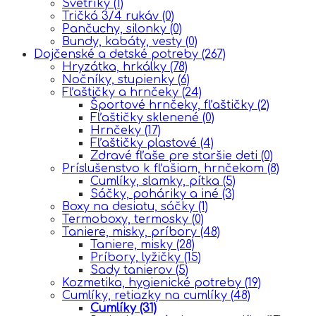
Svetríky
(1)
Tričká 3/4 rukáv
(0)
Pančuchy, silonky
(0)
Bundy, kabáty, vesty
(0)
Dojčenské a detské potreby
(267)
Hryzátka, hrkálky
(78)
Nočníky, stupienky
(6)
Fľaštičky a hrnčeky
(24)
Športové hrnčeky, fľaštičky
(2)
Fľaštičky sklenené
(0)
Hrnčeky
(17)
Fľaštičky plastové
(4)
Zdravé fľaše pre staršie deti
(0)
Príslušenstvo k fľašiam, hrnčekom
(8)
Cumlíky, slamky, pítka
(5)
Sáčky, poháriky a iné
(3)
Boxy na desiatu, sáčky
(1)
Termoboxy, termosky
(0)
Taniere, misky, príbory
(48)
Taniere, misky
(28)
Príbory, lyžičky
(15)
Sady tanierov
(5)
Kozmetika, hygienické potreby
(19)
Cumlíky, retiazky na cumlíky
(48)
Cumlíky
(31)