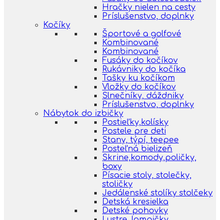
Hračky nielen na cesty
Príslušenstvo, doplnky
Kočíky
Športové a golfové
Kombinované
Kombinované
Fusáky do kočíkov
Rukávniky do kočíka
Tašky ku kočíkom
Vložky do kočíkov
Slnečníky, dáždniky
Príslušenstvo, doplnky
Nábytok do izbičky
Postieľky,kolísky
Postele pre deti
Stany, týpí, teepee
Posteľná bielizeň
Skrine,komody,poličky,
boxy
Písacie stoly, stolečky,
stoličky
Jedálenské stolíky stolčeky
Detská kresielka
Detské pohovky
Lustre, lampičky