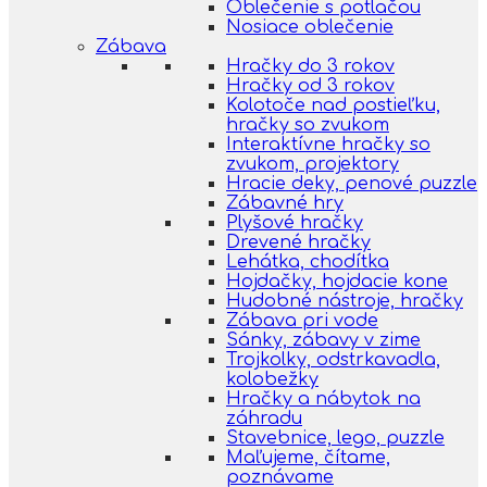
Oblečenie s potlačou
Nosiace oblečenie
Zábava
Hračky do 3 rokov
Hračky od 3 rokov
Kolotoče nad postieľku,
hračky so zvukom
Interaktívne hračky so
zvukom, projektory
Hracie deky, penové puzzle
Zábavné hry
Plyšové hračky
Drevené hračky
Lehátka, chodítka
Hojdačky, hojdacie kone
Hudobné nástroje, hračky
Zábava pri vode
Sánky, zábavy v zime
Trojkolky, odstrkavadla,
kolobežky
Hračky a nábytok na
záhradu
Stavebnice, lego, puzzle
Maľujeme, čítame,
poznávame