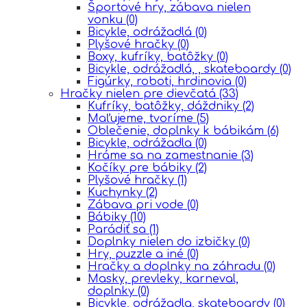
Športové hry, zábava nielen
vonku
(0)
Bicykle, odrážadlá
(0)
Plyšové hračky
(0)
Boxy, kufríky, batôžky
(0)
Bicykle, odrážadlá, , skateboardy
(0)
Figúrky, roboti, hrdinovia
(0)
Hračky nielen pre dievčatá
(33)
Kufríky, batôžky, dáždniky
(2)
Maľujeme, tvoríme
(5)
Oblečenie, doplnky k bábikám
(6)
Bicykle, odrážadla
(0)
Hráme sa na zamestnanie
(3)
Kočíky pre bábiky
(2)
Plyšové hračky
(1)
Kuchynky
(2)
Zábava pri vode
(0)
Bábiky
(10)
Parádiť sa
(1)
Doplnky nielen do izbičky
(0)
Hry, puzzle a iné
(0)
Hračky a doplnky na záhradu
(0)
Masky, prevleky, karneval,
doplnky
(0)
Bicykle, odrážadla, skateboardy
(0)