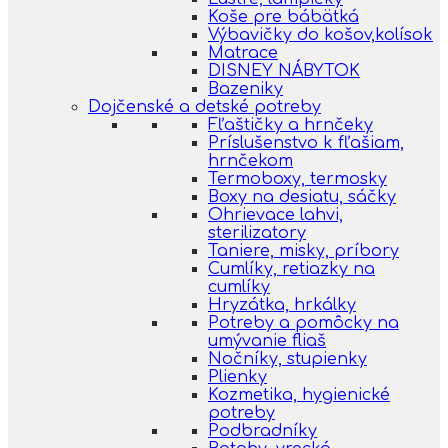
Koše pre bábätká
Výbavičky do košov,kolísok
Matrace
DISNEY NÁBYTOK
Bazeniky
Dojčenské a detské potreby
Fľaštičky a hrnčeky
Príslušenstvo k fľašiam,
hrnčekom
Termoboxy, termosky
Boxy na desiatu, sáčky
Ohrievace lahvi,
sterilizatory
Taniere, misky, príbory
Cumlíky, retiazky na
cumlíky
Hryzátka, hrkálky
Potreby a pomôcky na
umývanie fliaš
Nočníky, stupienky
Plienky
Kozmetika, hygienické
potreby
Podbradníky