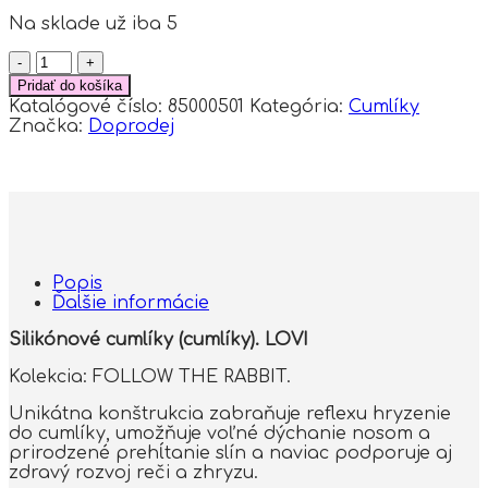
Na sklade už iba 5
množstvo
Lovi
Pridať do košíka
cumlíky
Katalógové číslo:
85000501
Kategória:
Cumlíky
FOLLOW
Značka:
Doprodej
THE
RABBIT
chlapčenské,
3
-
6m
Popis
Ďalšie informácie
Silikónové cumlíky (cumlíky). LOVI
Kolekcia: FOLLOW THE RABBIT.
Unikátna konštrukcia zabraňuje reflexu hryzenie
do cumlíky, umožňuje voľné dýchanie nosom a
prirodzené prehĺtanie slín a naviac podporuje aj
zdravý rozvoj reči a zhryzu.