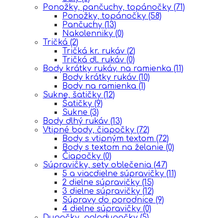
Ponožky, pančuchy, topánočky
(71)
Ponožky, topánočky
(58)
Pančuchy
(13)
Nakolenniky
(0)
Tričká
(2)
Tričká kr. rukáv
(2)
Tričká dl. rukáv
(0)
Body krátky rukáv, na ramienka
(11)
Body krátky rukáv
(10)
Body na ramienka
(1)
Sukne, šatičky
(12)
Šatičky
(9)
Sukne
(3)
Body dlhý rukáv
(13)
Vtipné body, čiapočky
(72)
Body s vtipným textom
(72)
Body s textom na želanie
(0)
Čiapočky
(0)
Súpravičky, sety oblečenia
(47)
5 a viacdielne súpravičky
(11)
2 dielne súpravičky
(15)
3 dielne súpravičky
(12)
Súpravy do porodnice
(9)
4 dielne súpravičky
(0)
Dupačky, polodupačky
(5)