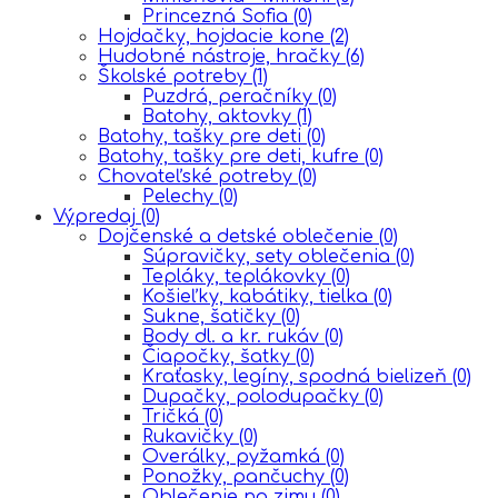
Princezná Sofia
(0)
Hojdačky, hojdacie kone
(2)
Hudobné nástroje, hračky
(6)
Školské potreby
(1)
Puzdrá, peračníky
(0)
Batohy, aktovky
(1)
Batohy, tašky pre deti
(0)
Batohy, tašky pre deti, kufre
(0)
Chovateľské potreby
(0)
Pelechy
(0)
Výpredaj
(0)
Dojčenské a detské oblečenie
(0)
Súpravičky, sety oblečenia
(0)
Tepláky, teplákovky
(0)
Košieľky, kabátiky, tielka
(0)
Sukne, šatičky
(0)
Body dl. a kr. rukáv
(0)
Čiapočky, šatky
(0)
Kraťasky, legíny, spodná bielizeň
(0)
Dupačky, polodupačky
(0)
Tričká
(0)
Rukavičky
(0)
Overálky, pyžamká
(0)
Ponožky, pančuchy
(0)
Oblečenie na zimu
(0)