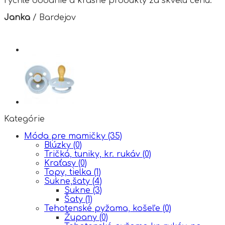
rýchle dodanie a krásne produkty za skvelú cenu.
Janka
/
Bardejov
Kategórie
Móda pre mamičky
(35)
Blúzky
(0)
Tričká, tuniky, kr. rukáv
(0)
Kraťasy
(0)
Topy, tielka
(1)
Sukne,šaty
(4)
Sukne
(3)
Šaty
(1)
Tehotenské pyžama, košeľe
(0)
Župany
(0)