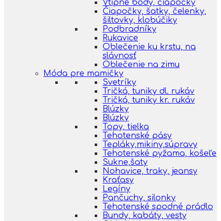
Vtipné body, čiapočky
Čiapočky, šatky, čelenky,
šiltovky, klobúčiky
Podbradníky
Rukavice
Oblečenie ku krstu, na
slávnosť
Oblečenie na zimu
Móda pre mamičky
Svetríky
Tričká, tuniky dl. rukáv
Tričká, tuniky kr. rukáv
Blúzky
Blúzky
Topy, tielka
Tehotenské pásy
Tepláky,mikiny,súpravy
Tehotenské pyžama, košeľe
Sukne,šaty
Nohavice, traky, jeansy
Kraťasy
Legíny
Pančuchy, silonky
Tehotenské spodné prádlo
Bundy, kabáty, vesty