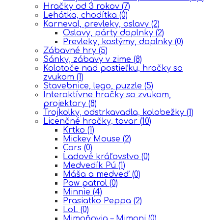
Hračky od 3 rokov
(7)
Lehátka, chodítka
(0)
Karneval, prevleky, oslavy
(2)
Oslavy, párty doplnky
(2)
Prevleky, kostýmy, doplnky
(0)
Zábavné hry
(5)
Sánky, zábavy v zime
(8)
Kolotoče nad postieľku, hračky so
zvukom
(1)
Stavebnice, lego, puzzle
(5)
Interaktívne hračky so zvukom,
projektory
(8)
Trojkolky, odstrkavadla, kolobežky
(1)
Licenčné hračky, tovar
(10)
Krtko
(1)
Mickey Mouse
(2)
Cars
(0)
Ĺadové kráľovstvo
(0)
Medvedík Pú
(1)
Máša a medveď
(0)
Paw patrol
(0)
Minnie
(4)
Prasiatko Peppa
(2)
LoL
(0)
Mimoňovia – Mimoni
(0)