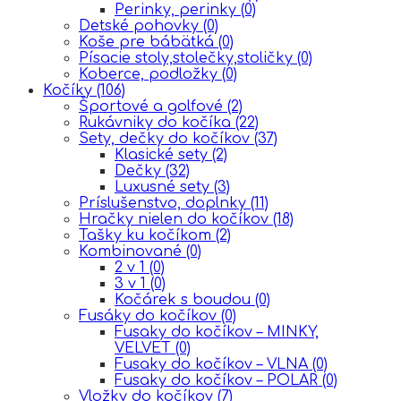
Perinky, perinky
(0)
Detské pohovky
(0)
Koše pre bábätká
(0)
Písacie stoly,stolečky,stoličky
(0)
Koberce, podložky
(0)
Kočíky
(106)
Športové a golfové
(2)
Rukávniky do kočíka
(22)
Sety, dečky do kočíkov
(37)
Klasické sety
(2)
Dečky
(32)
Luxusné sety
(3)
Príslušenstvo, doplnky
(11)
Hračky nielen do kočíkov
(18)
Tašky ku kočíkom
(2)
Kombinované
(0)
2 v 1
(0)
3 v 1
(0)
Kočárek s boudou
(0)
Fusáky do kočíkov
(0)
Fusaky do kočíkov – MINKY,
VELVET
(0)
Fusaky do kočíkov – VLNA
(0)
Fusaky do kočíkov – POLAR
(0)
Vložky do kočíkov
(7)