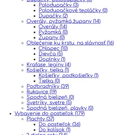
Polodupačky
(3)
Polodupačkové tepláčky
(0)
Dupačky
(2)
Overály, pyžamká,župany
(14)
Overály
(14)
Pyžamká
(0)
Župany
(0)
Oblečenie ku krstu, na slávnosť
(16)
Chlapec
(10)
Dievča
(5)
Doplnky
(1)
Kraťase, legíny
(4)
Košieľky, tielka
(1)
Košieľky, podkošieľky
(1)
Tielka
(0)
Podbradníky
(39)
Rukavice
(19)
Spodná bielizeň
(0)
Svetríky, svetre
(5)
Spodná bielizeň, plavky
(0)
Vybavenie do postieľok
(179)
Plachty
(37)
Do postieľok
(36)
Do kolísok
(1)