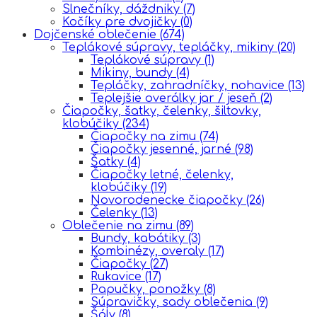
Slnečníky, dáždniky
(7)
Kočíky pre dvojičky
(0)
Dojčenské oblečenie
(674)
Teplákové súpravy, tepláčky, mikiny
(20)
Teplákové súpravy
(1)
Mikiny, bundy
(4)
Tepláčky, zahradníčky, nohavice
(13)
Teplejšie overálky jar / jeseň
(2)
Čiapočky, šatky, čelenky, šiltovky,
klobúčiky
(234)
Čiapočky na zimu
(74)
Čiapočky jesenné, jarné
(98)
Šatky
(4)
Čiapočky letné, čelenky,
klobúčiky
(19)
Novorodenecke čiapočky
(26)
Čelenky
(13)
Oblečenie na zimu
(89)
Bundy, kabátiky
(3)
Kombinézy, overaly
(17)
Čiapočky
(27)
Rukavice
(17)
Papučky, ponožky
(8)
Súpravičky, sady oblečenia
(9)
Šály
(8)