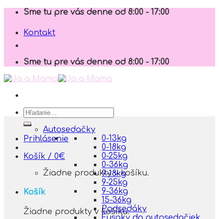
Skip
Sme tu pre vás denne od 8:00 - 17:00
to
content
Kontakt
Sme tu pre vás denne od 8:00 - 17:00
Hľadať:
Autosedačky
0-13kg
Prihlásenie
0-18kg
0-25kg
Košík /
0
€
0-36kg
Žiadne produkty v košíku.
9-18kg
9-25kg
9-36kg
Košík
15-36kg
Podsedáky
Žiadne produkty v košíku.
Fusaky do autosedačiek