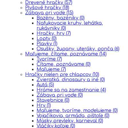
Drevené hračky
(57)
Plyšové hračky
(18)
Zábava pri vode
(15)
Bazény, bazéniky
(0)
Nafukovacie kruhy, lehátka,
rukávniky
(0)
Hračky, hry
(7)
Lopty
(0)
Plavky
(1)
Osušky, župany, uteráky, ponča
(6)
Maľujeme, čítame, poznávame
(14)
Tvoríme
(7)
Čítame, poznávame
(0)
Maľujeme
(7)
Hračky nielen pre chlapcov
(10)
Zvieratká, dinosaury a iné
(0)
Autá
(5)
Hráme sa na zamestnanie
(4)
Zábava pri vode
(0)
Stavebnice
(0)
Hry
(1)
Maľujeme, tvoríme, modelujeme
(0)
Vojačikovia, armáda, pištole
(0)
Masky,prevleky, karneval
(0)
Vláčiky,koľaje
(0)