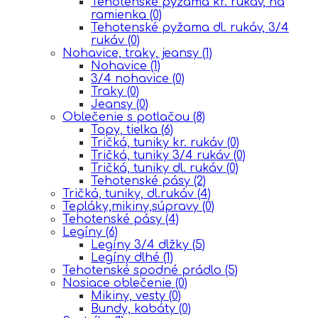
Tehotenské pyžama kr. rukáv, na
ramienka
(0)
Tehotenské pyžama dl. rukáv, 3/4
rukáv
(0)
Nohavice, traky, jeansy
(1)
Nohavice
(1)
3/4 nohavice
(0)
Traky
(0)
Jeansy
(0)
Oblečenie s potlačou
(8)
Topy, tielka
(6)
Tričká, tuniky kr. rukáv
(0)
Tričká, tuniky 3/4 rukáv
(0)
Tričká, tuniky dl. rukáv
(0)
Tehotenské pásy
(2)
Tričká, tuniky, dl.rukáv
(4)
Tepláky,mikiny,súpravy
(0)
Tehotenské pásy
(4)
Legíny
(6)
Legíny 3/4 dlžky
(5)
Legíny dlhé
(1)
Tehotenské spodné prádlo
(5)
Nosiace oblečenie
(0)
Mikiny, vesty
(0)
Bundy, kabáty
(0)