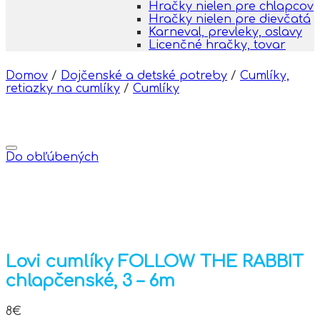
Hračky nielen pre chlapcov
Hračky nielen pre dievčatá
Karneval, prevleky, oslavy
Licenčné hračky, tovar
Domov
/
Dojčenské a detské potreby
/
Cumlíky,
retiazky na cumlíky
/
Cumlíky
Do obľúbených
Lovi cumlíky FOLLOW THE RABBIT
chlapčenské, 3 – 6m
8
€