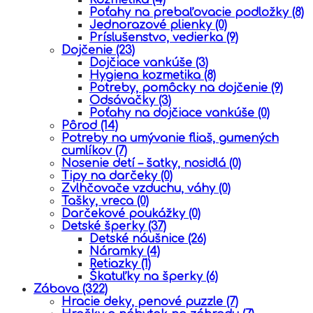
Poťahy na prebaľovacie podložky
(8)
Jednorazové plienky
(0)
Príslušenstvo, vedierka
(9)
Dojčenie
(23)
Dojčiace vankúše
(3)
Hygiena kozmetika
(8)
Potreby, pomôcky na dojčenie
(9)
Odsávačky
(3)
Poťahy na dojčiace vankúše
(0)
Pôrod
(14)
Potreby na umývanie fliaš, gumených
cumlíkov
(7)
Nosenie detí – šatky, nosidlá
(0)
Tipy na darčeky
(0)
Zvlhčovače vzduchu, váhy
(0)
Tašky, vreca
(0)
Darčekové poukážky
(0)
Detské šperky
(37)
Detské náušnice
(26)
Náramky
(4)
Retiazky
(1)
Škatuľky na šperky
(6)
Zábava
(322)
Hracie deky, penové puzzle
(7)