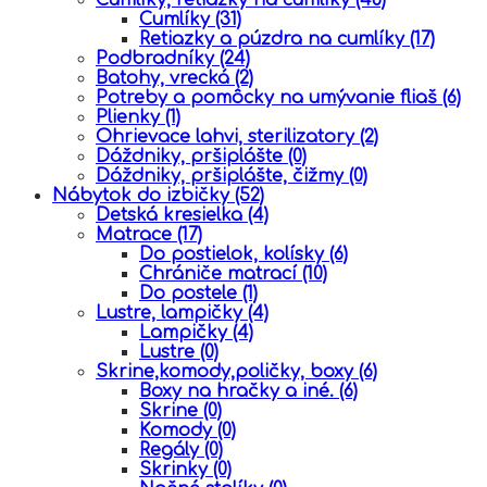
Cumlíky
(31)
Retiazky a púzdra na cumlíky
(17)
Podbradníky
(24)
Batohy, vrecká
(2)
Potreby a pomôcky na umývanie fliaš
(6)
Plienky
(1)
Ohrievace lahvi, sterilizatory
(2)
Dáždniky, pršiplášte
(0)
Dáždniky, pršiplášte, čižmy
(0)
Nábytok do izbičky
(52)
Detská kresielka
(4)
Matrace
(17)
Do postielok, kolísky
(6)
Chrániče matrací
(10)
Do postele
(1)
Lustre, lampičky
(4)
Lampičky
(4)
Lustre
(0)
Skrine,komody,poličky, boxy
(6)
Boxy na hračky a iné.
(6)
Skrine
(0)
Komody
(0)
Regály
(0)
Skrinky
(0)