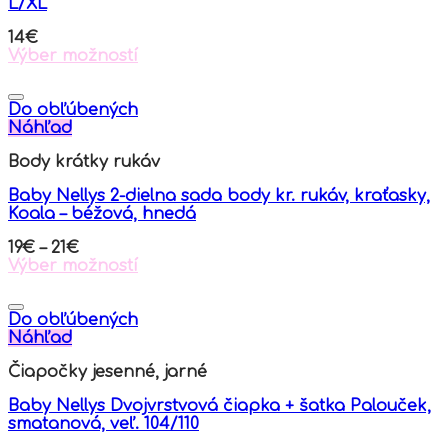
L/XL
be
chosen
14
€
on
Výber možností
the
This
product
product
page
has
Do obľúbených
multiple
Náhľad
variants.
Body krátky rukáv
The
options
Baby Nellys 2-dielna sada body kr. rukáv, kraťasky,
may
Koala – béžová, hnedá
be
chosen
19
€
–
21
€
on
Výber možností
the
This
product
product
page
has
Do obľúbených
multiple
Náhľad
variants.
Čiapočky jesenné, jarné
The
options
Baby Nellys Dvojvrstvová čiapka + šatka Palouček,
may
smatanová, veľ. 104/110
be
chosen