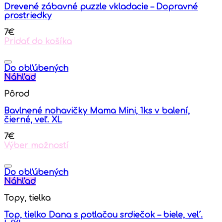
Drevené zábavné puzzle vkladacie – Dopravné
prostriedky
7
€
Pridať do košíka
Do obľúbených
Náhľad
Pôrod
Bavlnené nohavičky Mama Mini, 1ks v balení,
čierné, veľ. XL
7
€
Výber možností
This
product
has
Do obľúbených
multiple
Náhľad
variants.
Topy, tielka
The
options
Top, tielko Dana s potlačou srdiečok – biele, vel´.
may