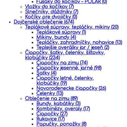
Fusaky do kočíkov – POLAR
(0)
Vložky do kočíkov
(7)
Slnečníky, dáždniky
(7)
Kočíky pre dvojičky
(0)
Dojčenské oblečenie
(674)
Teplákové súpravy, tepláčky, mikiny
(20)
Teplákové súpravy
(1)
Mikiny, bundy
(4)
Tepláčky, zahradníčky, nohavice
(13)
Teplejšie overálky jar / jeseň
(2)
Čiapočky, šatky, čelenky, šiltovky,
klobúčiky
(234)
Čiapočky na zimu
(74)
Čiapočky jesenné, jarné
(98)
Šatky
(4)
Čiapočky letné, čelenky,
klobúčiky
(19)
Novorodenecke čiapočky
(26)
Čelenky
(13)
Oblečenie na zimu
(89)
Bundy, kabátiky
(3)
Kombinézy, overaly
(17)
Čiapočky
(27)
Rukavice
(17)
Papučky, ponožky
(8)