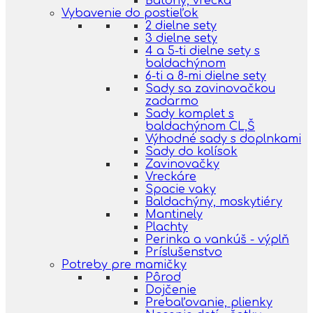
Batohy, vrecká
Vybavenie do postieľok
2 dielne sety
3 dielne sety
4 a 5-ti dielne sety s
baldachýnom
6-ti a 8-mi dielne sety
Sady sa zavinovačkou
zadarmo
Sady komplet s
baldachýnom CL,Š
Výhodné sady s doplnkami
Sady do kolísok
Zavinovačky
Vreckáre
Spacie vaky
Baldachýny, moskytiéry
Mantinely
Plachty
Perinka a vankúš - výplň
Príslušenstvo
Potreby pre mamičky
Pôrod
Dojčenie
Prebaľovanie, plienky