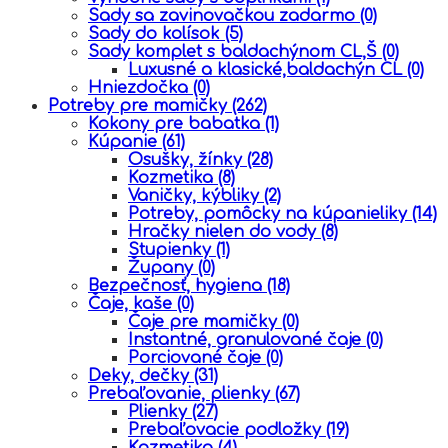
Sady sa zavinovačkou zadarmo
(0)
Sady do kolísok
(5)
Sady komplet s baldachýnom CL,Š
(0)
Luxusné a klasické,baldachýn CL
(0)
Hniezdočka
(0)
Potreby pre mamičky
(262)
Kokony pre babatka
(1)
Kúpanie
(61)
Osušky, žínky
(28)
Kozmetika
(8)
Vaničky, kýbliky
(2)
Potreby, pomôcky na kúpanieliky
(14)
Hračky nielen do vody
(8)
Stupienky
(1)
Župany
(0)
Bezpečnosť, hygiena
(18)
Čaje, kaše
(0)
Čaje pre mamičky
(0)
Instantné, granulované čaje
(0)
Porciované čaje
(0)
Deky, dečky
(31)
Prebaľovanie, plienky
(67)
Plienky
(27)
Prebaľovacie podložky
(19)
Kozmetika
(4)