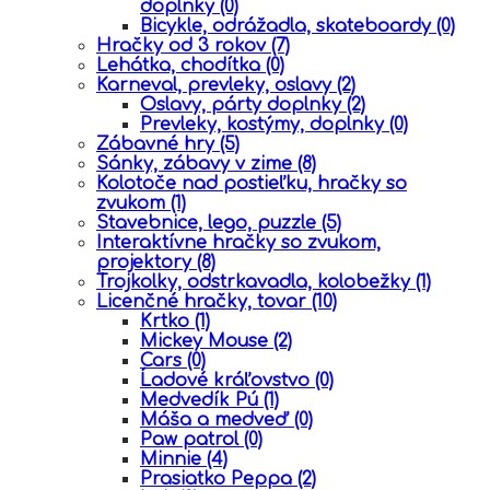
doplnky
(0)
Bicykle, odrážadla, skateboardy
(0)
Hračky od 3 rokov
(7)
Lehátka, chodítka
(0)
Karneval, prevleky, oslavy
(2)
Oslavy, párty doplnky
(2)
Prevleky, kostýmy, doplnky
(0)
Zábavné hry
(5)
Sánky, zábavy v zime
(8)
Kolotoče nad postieľku, hračky so
zvukom
(1)
Stavebnice, lego, puzzle
(5)
Interaktívne hračky so zvukom,
projektory
(8)
Trojkolky, odstrkavadla, kolobežky
(1)
Licenčné hračky, tovar
(10)
Krtko
(1)
Mickey Mouse
(2)
Cars
(0)
Ĺadové kráľovstvo
(0)
Medvedík Pú
(1)
Máša a medveď
(0)
Paw patrol
(0)
Minnie
(4)
Prasiatko Peppa
(2)