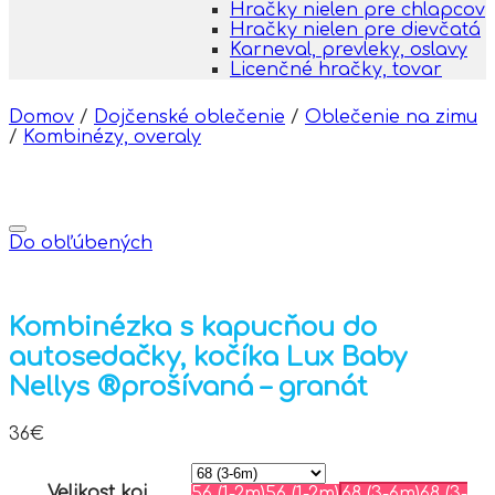
Hračky nielen pre chlapcov
Hračky nielen pre dievčatá
Karneval, prevleky, oslavy
Licenčné hračky, tovar
Domov
/
Dojčenské oblečenie
/
Oblečenie na zimu
/
Kombinézy, overaly
Do obľúbených
Kombinézka s kapucňou do
autosedačky, kočíka Lux Baby
Nellys ®prošívaná – granát
36
€
Velikost koj.
56 (1-2m)
56 (1-2m)
68 (3-6m)
68 (3-