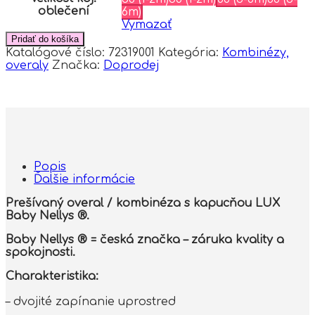
oblečení
6m)
Vymazať
Pridať do košíka
Katalógové číslo:
72319001
Kategória:
Kombinézy,
overaly
Značka:
Doprodej
Popis
Ďalšie informácie
Prešívaný overal / kombinéza s kapucňou LUX
Baby Nellys ®.
Baby Nellys ® = česká značka – záruka kvality a
spokojnosti.
Charakteristika:
– dvojité zapínanie uprostred