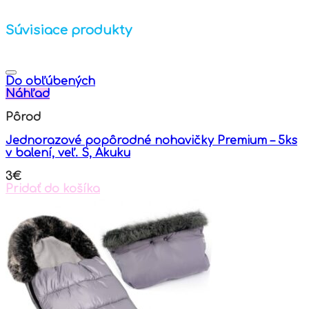
Súvisiace produkty
Do obľúbených
Náhľad
Pôrod
Jednorazové popôrodné nohavičky Premium – 5ks
v balení, veľ. S, Akuku
3
€
Pridať do košíka