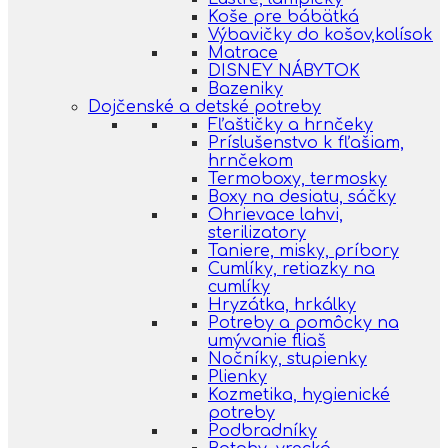
Koše pre bábätká
Výbavičky do košov,kolísok
Matrace
DISNEY NÁBYTOK
Bazeniky
Dojčenské a detské potreby
Fľaštičky a hrnčeky
Príslušenstvo k fľašiam,
hrnčekom
Termoboxy, termosky
Boxy na desiatu, sáčky
Ohrievace lahvi,
sterilizatory
Taniere, misky, príbory
Cumlíky, retiazky na
cumlíky
Hryzátka, hrkálky
Potreby a pomôcky na
umývanie fliaš
Nočníky, stupienky
Plienky
Kozmetika, hygienické
potreby
Podbradníky