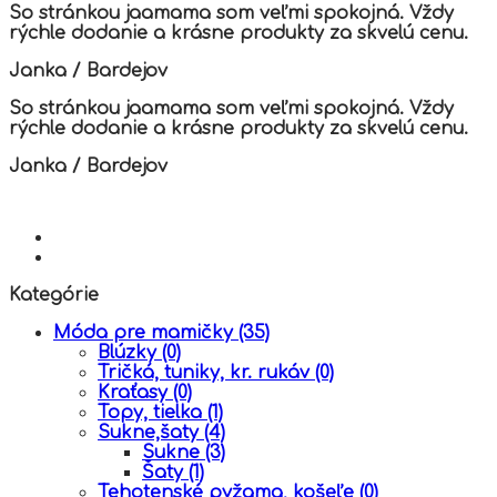
the
So stránkou jaamama som veľmi spokojná. Vždy
product
rýchle dodanie a krásne produkty za skvelú cenu.
page
Janka
/
Bardejov
So stránkou jaamama som veľmi spokojná. Vždy
rýchle dodanie a krásne produkty za skvelú cenu.
Janka
/
Bardejov
Kategórie
Móda pre mamičky
(35)
Blúzky
(0)
Tričká, tuniky, kr. rukáv
(0)
Kraťasy
(0)
Topy, tielka
(1)
Sukne,šaty
(4)
Sukne
(3)
Šaty
(1)
Tehotenské pyžama, košeľe
(0)