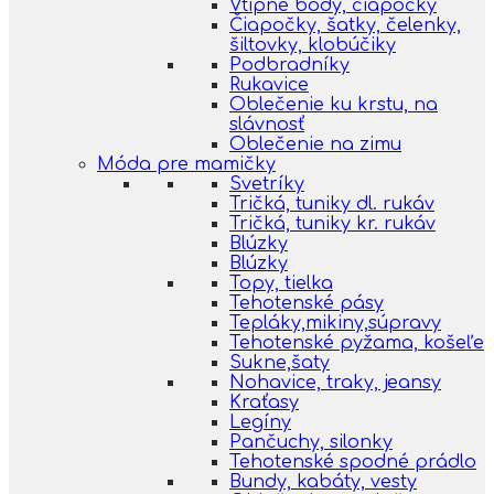
Vtipné body, čiapočky
Čiapočky, šatky, čelenky,
šiltovky, klobúčiky
Podbradníky
Rukavice
Oblečenie ku krstu, na
slávnosť
Oblečenie na zimu
Móda pre mamičky
Svetríky
Tričká, tuniky dl. rukáv
Tričká, tuniky kr. rukáv
Blúzky
Blúzky
Topy, tielka
Tehotenské pásy
Tepláky,mikiny,súpravy
Tehotenské pyžama, košeľe
Sukne,šaty
Nohavice, traky, jeansy
Kraťasy
Legíny
Pančuchy, silonky
Tehotenské spodné prádlo
Bundy, kabáty, vesty