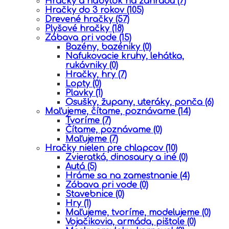
Hračky a nábytok na záhradu
(7)
Hračky do 3 rokov
(105)
Drevené hračky
(57)
Plyšové hračky
(18)
Zábava pri vode
(15)
Bazény, bazéniky
(0)
Nafukovacie kruhy, lehátka,
rukávniky
(0)
Hračky, hry
(7)
Lopty
(0)
Plavky
(1)
Osušky, župany, uteráky, ponča
(6)
Maľujeme, čítame, poznávame
(14)
Tvoríme
(7)
Čítame, poznávame
(0)
Maľujeme
(7)
Hračky nielen pre chlapcov
(10)
Zvieratká, dinosaury a iné
(0)
Autá
(5)
Hráme sa na zamestnanie
(4)
Zábava pri vode
(0)
Stavebnice
(0)
Hry
(1)
Maľujeme, tvoríme, modelujeme
(0)
Vojačikovia, armáda, pištole
(0)