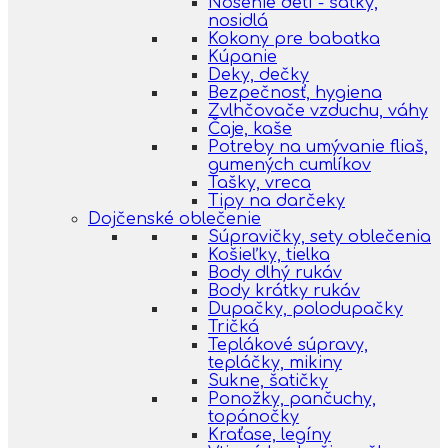
Nosenie detí - šatky,
nosidlá
Kokony pre babatka
Kúpanie
Deky, dečky
Bezpečnosť, hygiena
Zvlhčovače vzduchu, váhy
Čaje, kaše
Potreby na umývanie fliaš,
gumených cumlíkov
Tašky, vreca
Tipy na darčeky
Dojčenské oblečenie
Súpravičky, sety oblečenia
Košieľky, tielka
Body dlhý rukáv
Body krátky rukáv
Dupačky, polodupačky
Tričká
Teplákové súpravy,
tepláčky, mikiny
Sukne, šatičky
Ponožky, pančuchy,
topánočky
Kraťase, legíny