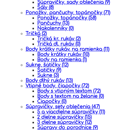
Súpravičky, sady oblečenia
(9)
Šály
(8)
Ponožky, pančuchy, topánočky
(71)
Ponožky, topánočky
(58)
Pančuchy
(13)
Nakolenniky
(0)
Tričká
(2)
Tričká kr. rukáv
(2)
Tričká dl. rukáv
(0)
Body krátky rukáv, na ramienka
(11)
Body krátky rukáv
(10)
Body na ramienka
(1)
Sukne, šatičky
(12)
Šatičky
(9)
Sukne
(3)
Body dlhý rukáv
(13)
Vtipné body, čiapočky
(72)
Body s vtipným textom
(72)
Body s textom na želanie
(0)
Čiapočky
(0)
Súpravičky, sety oblečenia
(47)
5 a viacdielne súpravičky
(11)
2 dielne súpravičky
(15)
3 dielne súpravičky
(12)
Súpravy do porodnice
(9)