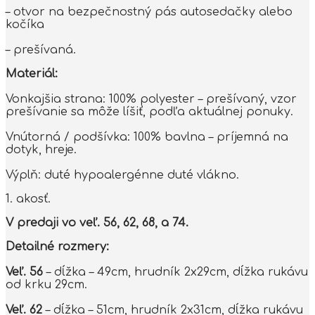
– otvor na bezpečnostný pás autosedačky alebo
kočíka
– prešívaná.
Materiál:
Vonkajšia strana: 100% polyester – prešívaný, vzor
prešívanie sa môže líšiť, podľa aktuálnej ponuky.
Vnútorná / podšívka: 100% bavlna – príjemná na
dotyk, hreje.
Výplň: duté hypoalergénne duté vlákno.
1. akosť.
V predaji vo veľ. 56, 62, 68, a 74.
Detailné rozmery:
Veľ. 56
– dĺžka – 49cm, hrudník 2x29cm, dĺžka rukávu
od krku 29cm.
Veľ. 62
– dĺžka – 51cm, hrudník 2x31cm, dĺžka rukávu