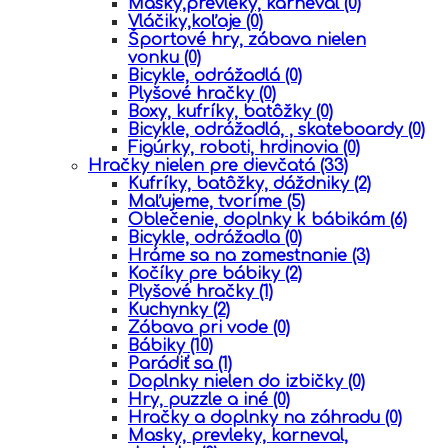
Masky,prevleky, karneval
(0)
Vláčiky,koľaje
(0)
Športové hry, zábava nielen
vonku
(0)
Bicykle, odrážadlá
(0)
Plyšové hračky
(0)
Boxy, kufríky, batôžky
(0)
Bicykle, odrážadlá, , skateboardy
(0)
Figúrky, roboti, hrdinovia
(0)
Hračky nielen pre dievčatá
(33)
Kufríky, batôžky, dáždniky
(2)
Maľujeme, tvoríme
(5)
Oblečenie, doplnky k bábikám
(6)
Bicykle, odrážadla
(0)
Hráme sa na zamestnanie
(3)
Kočíky pre bábiky
(2)
Plyšové hračky
(1)
Kuchynky
(2)
Zábava pri vode
(0)
Bábiky
(10)
Parádiť sa
(1)
Doplnky nielen do izbičky
(0)
Hry, puzzle a iné
(0)
Hračky a doplnky na záhradu
(0)
Masky, prevleky, karneval,