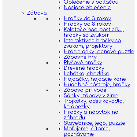
Oblečenie s potlačou
Nosiace oblečenie
Zábava
Hračky do 3 rokov
Hračky od 3 rokov
Kolotoče nad postieľku,
hračky so zvukom
Interaktívne hračky so
zvukom, projektory
Hracie deky, penové puzzle
Zábavné hry
Plyšové hračky
Drevené hračky
Lehátka, chodítka
Hojdačky, hojdacie kone
Hudobné nástroje, hračky
Zábava pri vode
Sánky, zábavy v zime
Trojkolky, odstrkavadla,
kolobežky
Hračky a nábytok na
záhradu
Stavebnice, lego, puzzle
Maľujeme, čítame,
poznávame