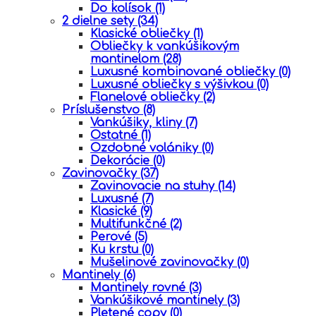
Do kolísok
(1)
2 dielne sety
(34)
Klasické obliečky
(1)
Obliečky k vankúšikovým
mantinelom
(28)
Luxusné kombinované obliečky
(0)
Luxusné obliečky s výšivkou
(0)
Flanelové obliečky
(2)
Príslušenstvo
(8)
Vankúšiky, kliny
(7)
Ostatné
(1)
Ozdobné volániky
(0)
Dekorácie
(0)
Zavinovačky
(37)
Zavinovacie na stuhy
(14)
Luxusné
(7)
Klasické
(9)
Multifunkčné
(2)
Perové
(5)
Ku krstu
(0)
Mušelinové zavinovačky
(0)
Mantinely
(6)
Mantinely rovné
(3)
Vankúšikové mantinely
(3)
Pletené copy
(0)