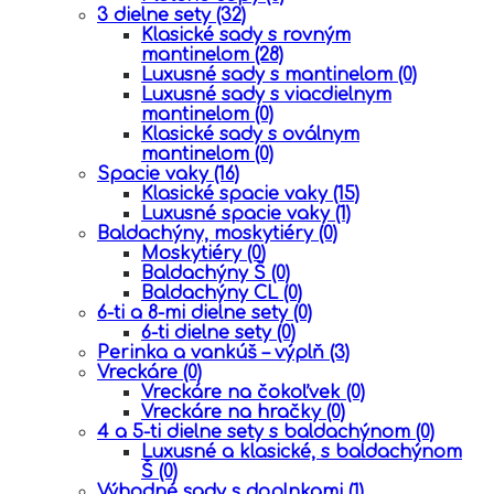
3 dielne sety
(32)
Klasické sady s rovným
mantinelom
(28)
Luxusné sady s mantinelom
(0)
Luxusné sady s viacdielnym
mantinelom
(0)
Klasické sady s oválnym
mantinelom
(0)
Spacie vaky
(16)
Klasické spacie vaky
(15)
Luxusné spacie vaky
(1)
Baldachýny, moskytiéry
(0)
Moskytiéry
(0)
Baldachýny Š
(0)
Baldachýny CL
(0)
6-ti a 8-mi dielne sety
(0)
6-ti dielne sety
(0)
Perinka a vankúš – výplň
(3)
Vreckáre
(0)
Vreckáre na čokoľvek
(0)
Vreckáre na hračky
(0)
4 a 5-ti dielne sety s baldachýnom
(0)
Luxusné a klasické, s baldachýnom
Š
(0)
Výhodné sady s doplnkami
(1)