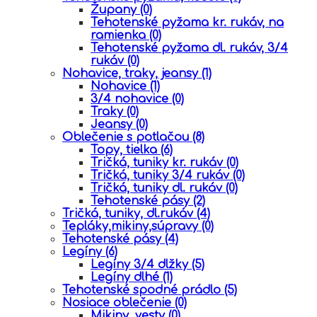
Župany
(0)
Tehotenské pyžama kr. rukáv, na
ramienka
(0)
Tehotenské pyžama dl. rukáv, 3/4
rukáv
(0)
Nohavice, traky, jeansy
(1)
Nohavice
(1)
3/4 nohavice
(0)
Traky
(0)
Jeansy
(0)
Oblečenie s potlačou
(8)
Topy, tielka
(6)
Tričká, tuniky kr. rukáv
(0)
Tričká, tuniky 3/4 rukáv
(0)
Tričká, tuniky dl. rukáv
(0)
Tehotenské pásy
(2)
Tričká, tuniky, dl.rukáv
(4)
Tepláky,mikiny,súpravy
(0)
Tehotenské pásy
(4)
Legíny
(6)
Legíny 3/4 dlžky
(5)
Legíny dlhé
(1)
Tehotenské spodné prádlo
(5)
Nosiace oblečenie
(0)
Mikiny, vesty
(0)