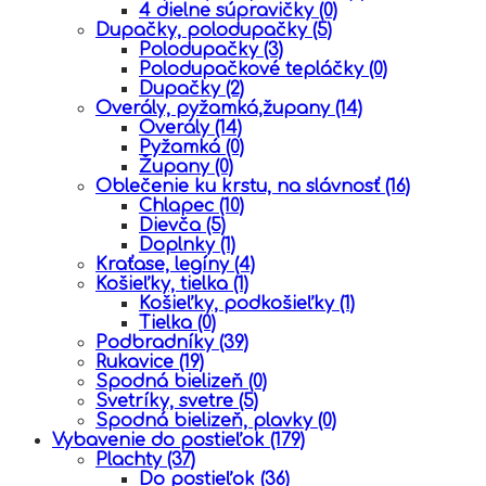
4 dielne súpravičky
(0)
Dupačky, polodupačky
(5)
Polodupačky
(3)
Polodupačkové tepláčky
(0)
Dupačky
(2)
Overály, pyžamká,župany
(14)
Overály
(14)
Pyžamká
(0)
Župany
(0)
Oblečenie ku krstu, na slávnosť
(16)
Chlapec
(10)
Dievča
(5)
Doplnky
(1)
Kraťase, legíny
(4)
Košieľky, tielka
(1)
Košieľky, podkošieľky
(1)
Tielka
(0)
Podbradníky
(39)
Rukavice
(19)
Spodná bielizeň
(0)
Svetríky, svetre
(5)
Spodná bielizeň, plavky
(0)
Vybavenie do postieľok
(179)
Plachty
(37)
Do postieľok
(36)