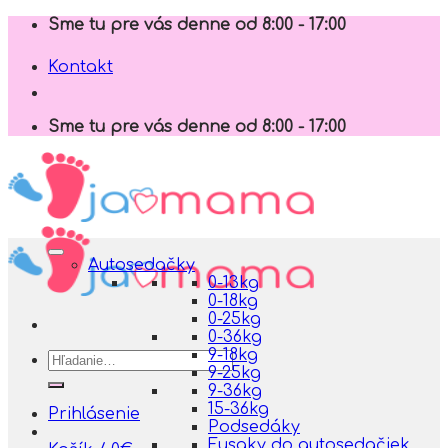
Skip
Sme tu pre vás denne od 8:00 - 17:00
to
content
Kontakt
Sme tu pre vás denne od 8:00 - 17:00
Autosedačky
0-13kg
0-18kg
0-25kg
0-36kg
9-18kg
Hľadať:
9-25kg
9-36kg
15-36kg
Prihlásenie
Podsedáky
Fusaky do autosedačiek