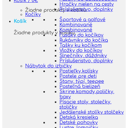
Košík /
0
€
Hračky nielen na cesty
Príslušenstvo, doplnky
Žiadne produkty v košíku.
Kočíky
Športové a golfové
Košík
Kombinované
Kombinované
Žiadne produkty v košíku.
Fusáky do kočíkov
Rukávniky do kočíka
Tašky ku kočíkom
Vložky do kočíkov
Slnečníky, dáždniky
Príslušenstvo, doplnky
Nábytok do izbičky
Postieľky,kolísky
Postele pre deti
Stany, týpí, teepee
Posteľná bielizeň
Skrine,komody,poličky,
boxy
Písacie stoly, stolečky,
stoličky
Jedálenské stolíky stolčeky
Detská kresielka
Detské pohovky
Lustre, lampičky