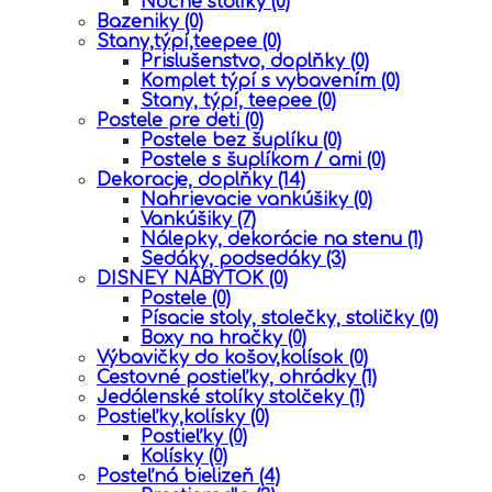
Nočné stolíky
(0)
Bazeniky
(0)
Stany,týpí,teepee
(0)
Prislušenstvo, doplňky
(0)
Komplet týpí s vybavením
(0)
Stany, týpí, teepee
(0)
Postele pre deti
(0)
Postele bez šuplíku
(0)
Postele s šuplíkom / ami
(0)
Dekoracje, doplňky
(14)
Nahrievacie vankúšiky
(0)
Vankúšiky
(7)
Nálepky, dekorácie na stenu
(1)
Sedáky, podsedáky
(3)
DISNEY NÁBYTOK
(0)
Postele
(0)
Písacie stoly, stolečky, stoličky
(0)
Boxy na hračky
(0)
Výbavičky do košov,kolísok
(0)
Cestovné postieľky, ohrádky
(1)
Jedálenské stolíky stolčeky
(1)
Postieľky,kolísky
(0)
Postieľky
(0)
Kolísky
(0)
Posteľná bielizeň
(4)