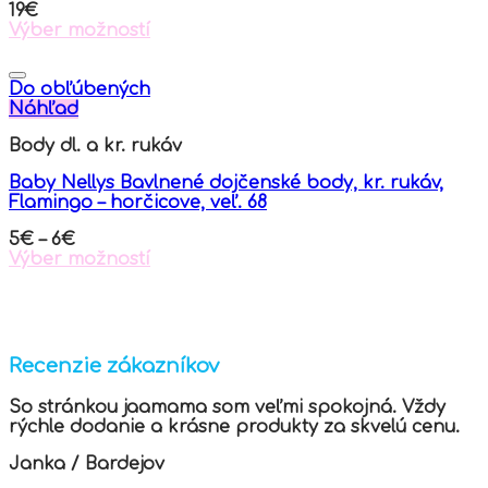
19
€
on
Výber možností
the
This
product
product
page
has
Do obľúbených
multiple
Náhľad
variants.
Body dl. a kr. rukáv
The
options
Baby Nellys Bavlnené dojčenské body, kr. rukáv,
may
Flamingo – horčicove, veľ. 68
be
chosen
5
€
–
6
€
on
Výber možností
the
This
product
product
page
has
multiple
variants.
Recenzie zákazníkov
The
options
So stránkou jaamama som veľmi spokojná. Vždy
may
rýchle dodanie a krásne produkty za skvelú cenu.
be
chosen
Janka
/
Bardejov
on