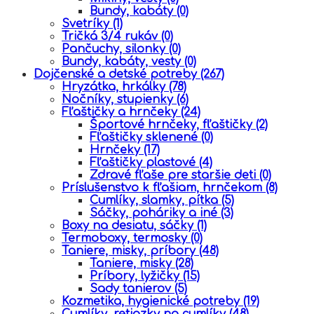
Bundy, kabáty
(0)
Svetríky
(1)
Tričká 3/4 rukáv
(0)
Pančuchy, silonky
(0)
Bundy, kabáty, vesty
(0)
Dojčenské a detské potreby
(267)
Hryzátka, hrkálky
(78)
Nočníky, stupienky
(6)
Fľaštičky a hrnčeky
(24)
Športové hrnčeky, fľaštičky
(2)
Fľaštičky sklenené
(0)
Hrnčeky
(17)
Fľaštičky plastové
(4)
Zdravé fľaše pre staršie deti
(0)
Príslušenstvo k fľašiam, hrnčekom
(8)
Cumlíky, slamky, pítka
(5)
Sáčky, poháriky a iné
(3)
Boxy na desiatu, sáčky
(1)
Termoboxy, termosky
(0)
Taniere, misky, príbory
(48)
Taniere, misky
(28)
Príbory, lyžičky
(15)
Sady tanierov
(5)
Kozmetika, hygienické potreby
(19)
Cumlíky, retiazky na cumlíky
(48)