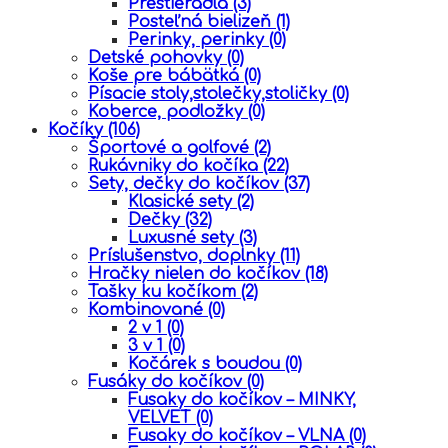
Prestieradla
(3)
Posteľná bielizeň
(1)
Perinky, perinky
(0)
Detské pohovky
(0)
Koše pre bábätká
(0)
Písacie stoly,stolečky,stoličky
(0)
Koberce, podložky
(0)
Kočíky
(106)
Športové a golfové
(2)
Rukávniky do kočíka
(22)
Sety, dečky do kočíkov
(37)
Klasické sety
(2)
Dečky
(32)
Luxusné sety
(3)
Príslušenstvo, doplnky
(11)
Hračky nielen do kočíkov
(18)
Tašky ku kočíkom
(2)
Kombinované
(0)
2 v 1
(0)
3 v 1
(0)
Kočárek s boudou
(0)
Fusáky do kočíkov
(0)
Fusaky do kočíkov – MINKY,
VELVET
(0)
Fusaky do kočíkov – VLNA
(0)