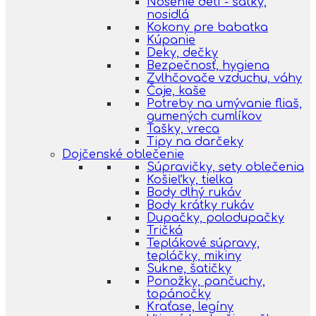
Nosenie detí - šatky,
nosidlá
Kokony pre babatka
Kúpanie
Deky, dečky
Bezpečnosť, hygiena
Zvlhčovače vzduchu, váhy
Čaje, kaše
Potreby na umývanie fliaš,
gumených cumlíkov
Tašky, vreca
Tipy na darčeky
Dojčenské oblečenie
Súpravičky, sety oblečenia
Košieľky, tielka
Body dlhý rukáv
Body krátky rukáv
Dupačky, polodupačky
Tričká
Teplákové súpravy,
tepláčky, mikiny
Sukne, šatičky
Ponožky, pančuchy,
topánočky
Kraťase, legíny