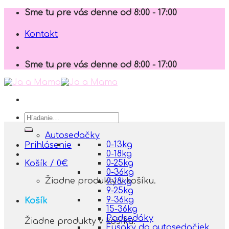
Skip
Sme tu pre vás denne od 8:00 - 17:00
to
content
Kontakt
Sme tu pre vás denne od 8:00 - 17:00
Hľadať:
Autosedačky
0-13kg
Prihlásenie
0-18kg
0-25kg
Košík /
0
€
0-36kg
Žiadne produkty v košíku.
9-18kg
9-25kg
9-36kg
Košík
15-36kg
Podsedáky
Žiadne produkty v košíku.
Fusaky do autosedačiek