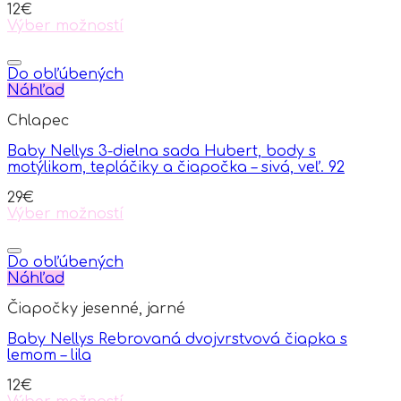
12
€
on
Výber možností
the
This
product
product
page
has
Do obľúbených
multiple
Náhľad
variants.
Chlapec
The
options
Baby Nellys 3-dielna sada Hubert, body s
may
motýlikom, tepláčiky a čiapočka – sivá, veľ. 92
be
chosen
29
€
on
Výber možností
the
This
product
product
page
has
Do obľúbených
multiple
Náhľad
variants.
Čiapočky jesenné, jarné
The
options
Baby Nellys Rebrovaná dvojvrstvová čiapka s
may
lemom – lila
be
chosen
12
€
on