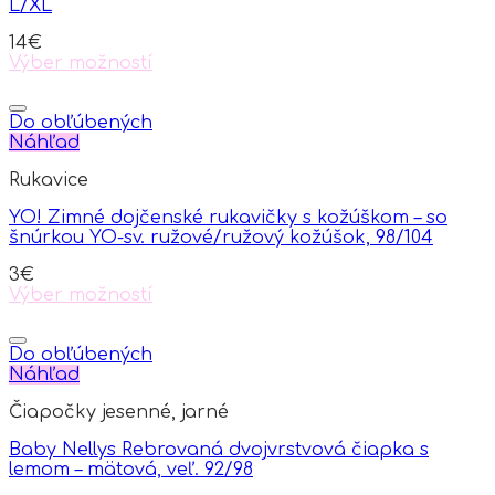
L/XL
14
€
Výber možností
This
product
has
Do obľúbených
multiple
Náhľad
variants.
Rukavice
The
options
YO! Zimné dojčenské rukavičky s kožúškom – so
may
šnúrkou YO-sv. ružové/ružový kožúšok, 98/104
be
chosen
3
€
on
Výber možností
the
This
product
product
page
has
Do obľúbených
multiple
Náhľad
variants.
Čiapočky jesenné, jarné
The
options
Baby Nellys Rebrovaná dvojvrstvová čiapka s
may
lemom – mätová, veľ. 92/98
be
chosen