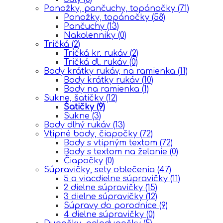
Ponožky, pančuchy, topánočky
(71)
Ponožky, topánočky
(58)
Pančuchy
(13)
Nakolenniky
(0)
Tričká
(2)
Tričká kr. rukáv
(2)
Tričká dl. rukáv
(0)
Body krátky rukáv, na ramienka
(11)
Body krátky rukáv
(10)
Body na ramienka
(1)
Sukne, šatičky
(12)
Šatičky
(9)
Sukne
(3)
Body dlhý rukáv
(13)
Vtipné body, čiapočky
(72)
Body s vtipným textom
(72)
Body s textom na želanie
(0)
Čiapočky
(0)
Súpravičky, sety oblečenia
(47)
5 a viacdielne súpravičky
(11)
2 dielne súpravičky
(15)
3 dielne súpravičky
(12)
Súpravy do porodnice
(9)
4 dielne súpravičky
(0)