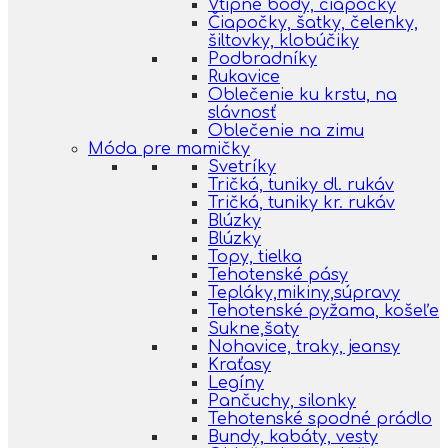
Vtipné body, čiapočky
Čiapočky, šatky, čelenky,
šiltovky, klobúčiky
Podbradníky
Rukavice
Oblečenie ku krstu, na
slávnosť
Oblečenie na zimu
Móda pre mamičky
Svetríky
Tričká, tuniky dl. rukáv
Tričká, tuniky kr. rukáv
Blúzky
Blúzky
Topy, tielka
Tehotenské pásy
Tepláky,mikiny,súpravy
Tehotenské pyžama, košeľe
Sukne,šaty
Nohavice, traky, jeansy
Kraťasy
Legíny
Pančuchy, silonky
Tehotenské spodné prádlo
Bundy, kabáty, vesty