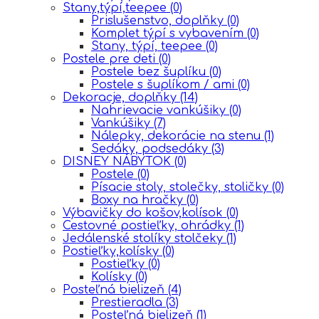
Stany,týpí,teepee
(0)
Prislušenstvo, doplňky
(0)
Komplet týpí s vybavením
(0)
Stany, týpí, teepee
(0)
Postele pre deti
(0)
Postele bez šuplíku
(0)
Postele s šuplíkom / ami
(0)
Dekoracje, doplňky
(14)
Nahrievacie vankúšiky
(0)
Vankúšiky
(7)
Nálepky, dekorácie na stenu
(1)
Sedáky, podsedáky
(3)
DISNEY NÁBYTOK
(0)
Postele
(0)
Písacie stoly, stolečky, stoličky
(0)
Boxy na hračky
(0)
Výbavičky do košov,kolísok
(0)
Cestovné postieľky, ohrádky
(1)
Jedálenské stolíky stolčeky
(1)
Postieľky,kolísky
(0)
Postieľky
(0)
Kolísky
(0)
Posteľná bielizeň
(4)
Prestieradla
(3)
Posteľná bielizeň
(1)