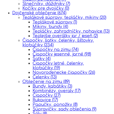
Slnečníky, dáždniky
(7)
Kočíky pre dvojičky
(0)
Dojčenské oblečenie
(674)
Teplákové súpravy, tepláčky, mikiny
(20)
Teplákové súpravy
(1)
Mikiny, bundy
(4)
Tepláčky, zahradníčky, nohavice
(13)
Teplejšie overálky jar / jeseň
(2)
Čiapočky, šatky, čelenky, šiltovky,
klobúčiky
(234)
Čiapočky na zimu
(74)
Čiapočky jesenné, jarné
(98)
Šatky
(4)
Čiapočky letné, čelenky,
klobúčiky
(19)
Novorodenecke čiapočky
(26)
Čelenky
(13)
Oblečenie na zimu
(89)
Bundy, kabátiky
(3)
Kombinézy, overaly
(17)
Čiapočky
(27)
Rukavice
(17)
Papučky, ponožky
(8)
Súpravičky, sady oblečenia
(9)
Šály
(8)