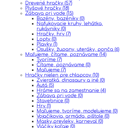
Drevené hračky
(57)
Plyšové hračky
(18)
Zábava pri vode
(15)
Bazény, bazéniky
(0)
Nafukovacie kruhy, lehátka,
rukávniky
(0)
Hračky, hry
(7)
Lopty
(0)
Plavky
(1)
Osušky, župany, uteráky, ponča
(6)
Maľujeme, čítame, poznávame
(14)
Tvoríme
(7)
Čítame, poznávame
(0)
Maľujeme
(7)
Hračky nielen pre chlapcov
(10)
Zvieratká, dinosaury a iné
(0)
Autá
(5)
Hráme sa na zamestnanie
(4)
Zábava pri vode
(0)
Stavebnice
(0)
Hry
(1)
Maľujeme, tvoríme, modelujeme
(0)
Vojačikovia, armáda, pištole
(0)
Masky,prevleky, karneval
(0)
Vláčiky,koľaje
(0)