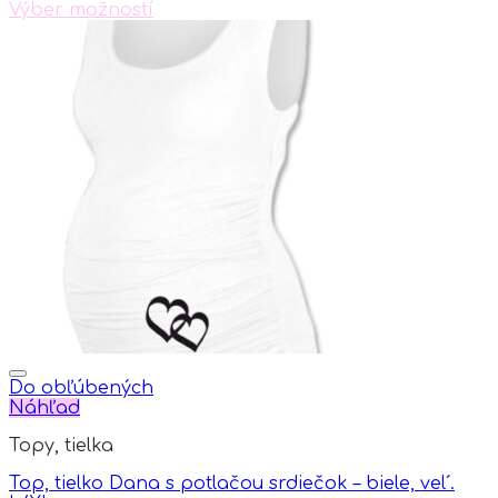
Výber možností
This
product
has
multiple
variants.
The
options
may
be
chosen
on
the
product
page
Do obľúbených
Náhľad
Topy, tielka
Top, tielko Dana s potlačou srdiečok – biele, vel´.