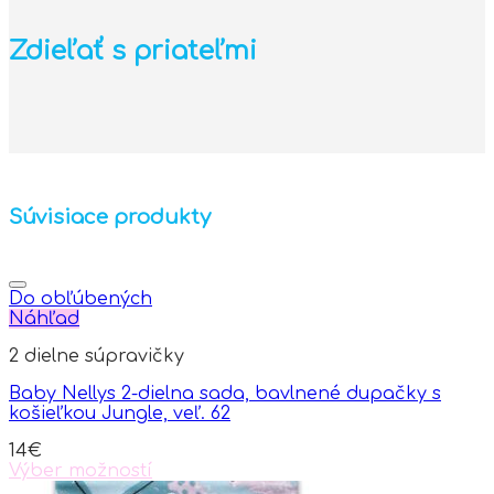
Zdieľať s priateľmi
Súvisiace produkty
Do obľúbených
Náhľad
2 dielne súpravičky
Baby Nellys 2-dielna sada, bavlnené dupačky s
košieľkou Jungle, veľ. 62
14
€
Výber možností
This