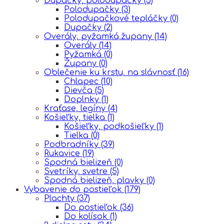
Dupačky, polodupačky
(5)
Polodupačky
(3)
Polodupačkové tepláčky
(0)
Dupačky
(2)
Overály, pyžamká,župany
(14)
Overály
(14)
Pyžamká
(0)
Župany
(0)
Oblečenie ku krstu, na slávnosť
(16)
Chlapec
(10)
Dievča
(5)
Doplnky
(1)
Kraťase, legíny
(4)
Košieľky, tielka
(1)
Košieľky, podkošieľky
(1)
Tielka
(0)
Podbradníky
(39)
Rukavice
(19)
Spodná bielizeň
(0)
Svetríky, svetre
(5)
Spodná bielizeň, plavky
(0)
Vybavenie do postieľok
(179)
Plachty
(37)
Do postieľok
(36)
Do kolísok
(1)