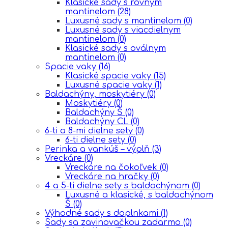
Klasické sady s rovným
mantinelom
(28)
Luxusné sady s mantinelom
(0)
Luxusné sady s viacdielnym
mantinelom
(0)
Klasické sady s oválnym
mantinelom
(0)
Spacie vaky
(16)
Klasické spacie vaky
(15)
Luxusné spacie vaky
(1)
Baldachýny, moskytiéry
(0)
Moskytiéry
(0)
Baldachýny Š
(0)
Baldachýny CL
(0)
6-ti a 8-mi dielne sety
(0)
6-ti dielne sety
(0)
Perinka a vankúš – výplň
(3)
Vreckáre
(0)
Vreckáre na čokoľvek
(0)
Vreckáre na hračky
(0)
4 a 5-ti dielne sety s baldachýnom
(0)
Luxusné a klasické, s baldachýnom
Š
(0)
Výhodné sady s doplnkami
(1)
Sady sa zavinovačkou zadarmo
(0)