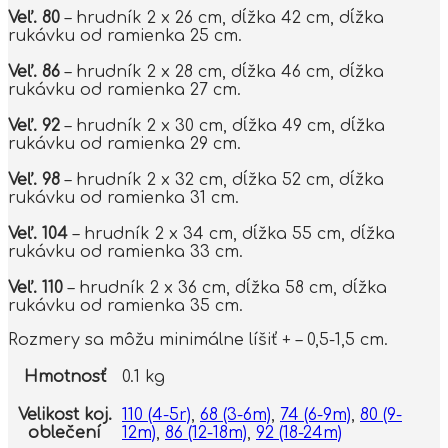
Veľ. 80
– hrudník 2 x 26 cm, dĺžka 42 cm, dĺžka
rukávku od ramienka 25 cm.
Veľ. 86
– hrudník 2 x 28 cm, dĺžka 46 cm, dĺžka
rukávku od ramienka 27 cm.
Veľ. 92
– hrudník 2 x 30 cm, dĺžka 49 cm, dĺžka
rukávku od ramienka 29 cm.
Veľ. 98
– hrudník 2 x 32 cm, dĺžka 52 cm, dĺžka
rukávku od ramienka 31 cm.
Veľ. 104
– hrudník 2 x 34 cm, dĺžka 55 cm, dĺžka
rukávku od ramienka 33 cm.
Veľ. 110
– hrudník 2 x 36 cm, dĺžka 58 cm, dĺžka
rukávku od ramienka 35 cm.
Rozmery sa môžu minimálne líšiť + – 0,5-1,5 cm.
Hmotnosť
0.1 kg
Velikost koj.
110 (4-5r)
,
68 (3-6m)
,
74 (6-9m)
,
80 (9-
oblečení
12m)
,
86 (12-18m)
,
92 (18-24m)