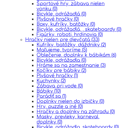
Športové hry, zábava nielen
vonku
(0)
Bicykle, odrážadlá
(0)
Plyšové hračky
(0)
Boxy, kufríky, batôžky
(0)
Bicykle, odrážadlá, , skateboardy
(0)
Figúrky, roboti, hrdinovia
(0)
Hračky nielen pre dievčatá
(33)
Kufríky, batôžky, dáždniky
(2)
Maľujeme, tvoríme
(5)
Oblečenie, doplnky k bábikám
(6)
Bicykle, odrážadla
(0)
Hráme sa na zamestnanie
(3)
Kočíky pre bábiky
(2)
Plyšové hračky
(1)
Kuchynky
(2)
Zábava pri vode
(0)
Bábiky
(10)
Parádiť sa
(1)
Doplnky nielen do izbičky
(0)
Hry, puzzle a iné
(0)
Hračky a doplnky na záhradu
(0)
Masky, prevleky, karneval,
doplnky
(0)
Bicykle, odrážadla, skateboardy
(0)