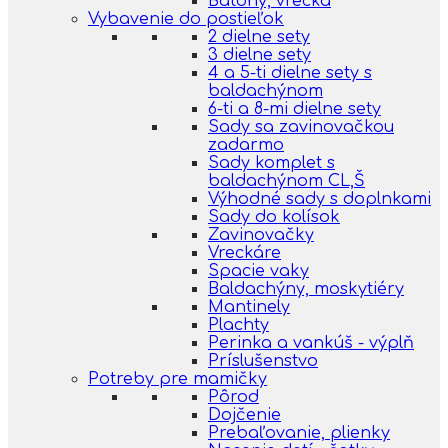
Batohy, vrecká
Vybavenie do postieľok
2 dielne sety
3 dielne sety
4 a 5-ti dielne sety s
baldachýnom
6-ti a 8-mi dielne sety
Sady sa zavinovačkou
zadarmo
Sady komplet s
baldachýnom CL,Š
Výhodné sady s doplnkami
Sady do kolísok
Zavinovačky
Vreckáre
Spacie vaky
Baldachýny, moskytiéry
Mantinely
Plachty
Perinka a vankúš - výplň
Príslušenstvo
Potreby pre mamičky
Pôrod
Dojčenie
Prebaľovanie, plienky