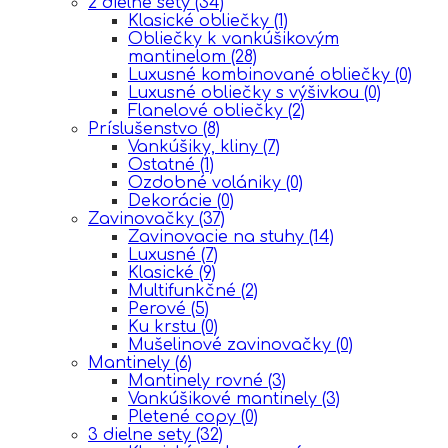
2 dielne sety
(34)
Klasické obliečky
(1)
Obliečky k vankúšikovým
mantinelom
(28)
Luxusné kombinované obliečky
(0)
Luxusné obliečky s výšivkou
(0)
Flanelové obliečky
(2)
Príslušenstvo
(8)
Vankúšiky, kliny
(7)
Ostatné
(1)
Ozdobné volániky
(0)
Dekorácie
(0)
Zavinovačky
(37)
Zavinovacie na stuhy
(14)
Luxusné
(7)
Klasické
(9)
Multifunkčné
(2)
Perové
(5)
Ku krstu
(0)
Mušelinové zavinovačky
(0)
Mantinely
(6)
Mantinely rovné
(3)
Vankúšikové mantinely
(3)
Pletené copy
(0)
3 dielne sety
(32)