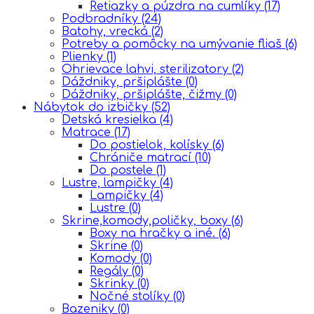
Retiazky a púzdra na cumlíky
(17)
Podbradníky
(24)
Batohy, vrecká
(2)
Potreby a pomôcky na umývanie fliaš
(6)
Plienky
(1)
Ohrievace lahvi, sterilizatory
(2)
Dáždniky, pršiplášte
(0)
Dáždniky, pršiplášte, čižmy
(0)
Nábytok do izbičky
(52)
Detská kresielka
(4)
Matrace
(17)
Do postielok, kolísky
(6)
Chrániče matrací
(10)
Do postele
(1)
Lustre, lampičky
(4)
Lampičky
(4)
Lustre
(0)
Skrine,komody,poličky, boxy
(6)
Boxy na hračky a iné.
(6)
Skrine
(0)
Komody
(0)
Regály
(0)
Skrinky
(0)
Nočné stolíky
(0)
Bazeniky
(0)