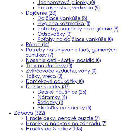
Jednorazové plienky
(0)
Príslušenstvo, vedierka
(9)
Dojčenie
(23)
Dojčiace vankúše
(3)
Hygiena kozmetika
(8)
Potreby, pomôcky na dojčenie
(9)
Odsávačky
(3)
Poťahy na dojčiace vankúše
(0)
Pôrod
(14)
Potreby na umývanie fliaš, gumených
cumlíkov
(7)
Nosenie detí – šatky, nosidlá
(0)
Tipy na darčeky
(0)
Zvlhčovače vzduchu, váhy
(0)
Tašky, vreca
(0)
Darčekové poukážky
(0)
Detské šperky
(37)
Detské náušnice
(26)
Náramky
(4)
Retiazky
(1)
Škatuľky na šperky
(6)
Zábava
(322)
Hracie deky, penové puzzle
(7)
Hračky a nábytok na záhradu
(7)
Hračky do 3 rokov
(105)