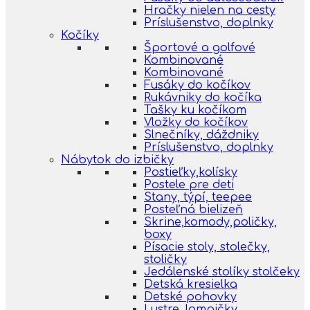
Hračky nielen na cesty
Príslušenstvo, doplnky
Kočíky
Športové a golfové
Kombinované
Kombinované
Fusáky do kočíkov
Rukávniky do kočíka
Tašky ku kočíkom
Vložky do kočíkov
Slnečníky, dáždniky
Príslušenstvo, doplnky
Nábytok do izbičky
Postieľky,kolísky
Postele pre deti
Stany, týpí, teepee
Posteľná bielizeň
Skrine,komody,poličky,
boxy
Písacie stoly, stolečky,
stoličky
Jedálenské stolíky stolčeky
Detská kresielka
Detské pohovky
Lustre, lampičky