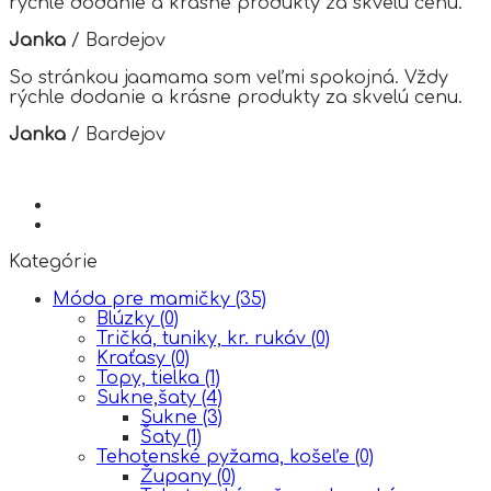
rýchle dodanie a krásne produkty za skvelú cenu.
Janka
/
Bardejov
So stránkou jaamama som veľmi spokojná. Vždy
rýchle dodanie a krásne produkty za skvelú cenu.
Janka
/
Bardejov
Kategórie
Móda pre mamičky
(35)
Blúzky
(0)
Tričká, tuniky, kr. rukáv
(0)
Kraťasy
(0)
Topy, tielka
(1)
Sukne,šaty
(4)
Sukne
(3)
Šaty
(1)
Tehotenské pyžama, košeľe
(0)
Župany
(0)