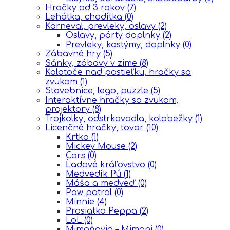
Hračky od 3 rokov
(7)
Lehátka, chodítka
(0)
Karneval, prevleky, oslavy
(2)
Oslavy, párty doplnky
(2)
Prevleky, kostýmy, doplnky
(0)
Zábavné hry
(5)
Sánky, zábavy v zime
(8)
Kolotoče nad postieľku, hračky so
zvukom
(1)
Stavebnice, lego, puzzle
(5)
Interaktívne hračky so zvukom,
projektory
(8)
Trojkolky, odstrkavadla, kolobežky
(1)
Licenčné hračky, tovar
(10)
Krtko
(1)
Mickey Mouse
(2)
Cars
(0)
Ĺadové kráľovstvo
(0)
Medvedík Pú
(1)
Máša a medveď
(0)
Paw patrol
(0)
Minnie
(4)
Prasiatko Peppa
(2)
LoL
(0)
Mimoňovia – Mimoni
(0)