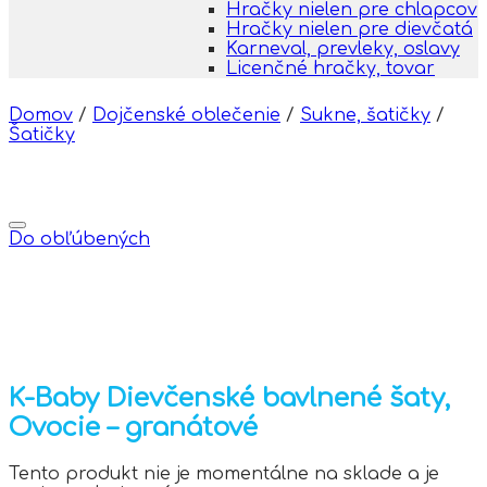
Hračky nielen pre chlapcov
Hračky nielen pre dievčatá
Karneval, prevleky, oslavy
Licenčné hračky, tovar
Domov
/
Dojčenské oblečenie
/
Sukne, šatičky
/
Šatičky
Do obľúbených
K-Baby Dievčenské bavlnené šaty,
Ovocie – granátové
Tento produkt nie je momentálne na sklade a je