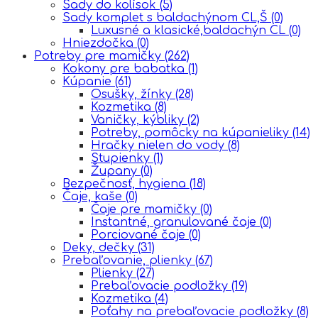
Sady do kolísok
(5)
Sady komplet s baldachýnom CL,Š
(0)
Luxusné a klasické,baldachýn CL
(0)
Hniezdočka
(0)
Potreby pre mamičky
(262)
Kokony pre babatka
(1)
Kúpanie
(61)
Osušky, žínky
(28)
Kozmetika
(8)
Vaničky, kýbliky
(2)
Potreby, pomôcky na kúpanieliky
(14)
Hračky nielen do vody
(8)
Stupienky
(1)
Župany
(0)
Bezpečnosť, hygiena
(18)
Čaje, kaše
(0)
Čaje pre mamičky
(0)
Instantné, granulované čaje
(0)
Porciované čaje
(0)
Deky, dečky
(31)
Prebaľovanie, plienky
(67)
Plienky
(27)
Prebaľovacie podložky
(19)
Kozmetika
(4)
Poťahy na prebaľovacie podložky
(8)