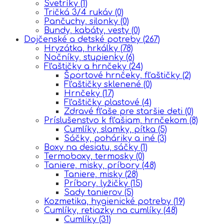
Svetríky
(1)
Tričká 3/4 rukáv
(0)
Pančuchy, silonky
(0)
Bundy, kabáty, vesty
(0)
Dojčenské a detské potreby
(267)
Hryzátka, hrkálky
(78)
Nočníky, stupienky
(6)
Fľaštičky a hrnčeky
(24)
Športové hrnčeky, fľaštičky
(2)
Fľaštičky sklenené
(0)
Hrnčeky
(17)
Fľaštičky plastové
(4)
Zdravé fľaše pre staršie deti
(0)
Príslušenstvo k fľašiam, hrnčekom
(8)
Cumlíky, slamky, pítka
(5)
Sáčky, poháriky a iné
(3)
Boxy na desiatu, sáčky
(1)
Termoboxy, termosky
(0)
Taniere, misky, príbory
(48)
Taniere, misky
(28)
Príbory, lyžičky
(15)
Sady tanierov
(5)
Kozmetika, hygienické potreby
(19)
Cumlíky, retiazky na cumlíky
(48)
Cumlíky
(31)