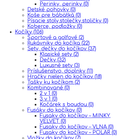
Perinky, perinky
(0)
Detské pohovky
(0)
Koše pre bábätká
(0)
Písacie stoly,stolečky,stoličky
(0)
Koberce, podložky
(0)
Kočíky
(106)
Športové a golfové
(2)
Rukávniky do kočíka
(22)
Sety, dečky do kočíkov
(37)
Klasické sety
(2)
Dečky
(32)
Luxusné sety
(3)
Príslušenstvo, doplnky
(11)
Hračky nielen do kočíkov
(18)
Tašky ku kočíkom
(2)
Kombinované
(0)
2 v 1
(0)
3 v 1
(0)
Kočárek s boudou
(0)
Fusáky do kočíkov
(0)
Fusaky do kočíkov – MINKY,
VELVET
(0)
Fusaky do kočíkov – VLNA
(0)
Fusaky do kočíkov – POLAR
(0)
Vložky do kočíkov
(7)