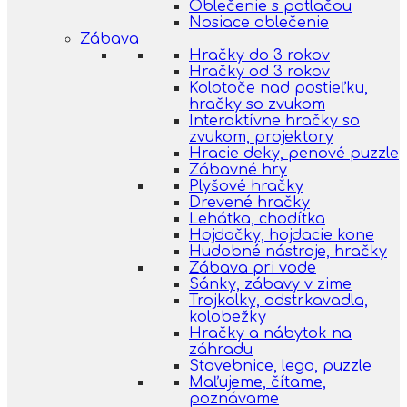
Oblečenie s potlačou
Nosiace oblečenie
Zábava
Hračky do 3 rokov
Hračky od 3 rokov
Kolotoče nad postieľku,
hračky so zvukom
Interaktívne hračky so
zvukom, projektory
Hracie deky, penové puzzle
Zábavné hry
Plyšové hračky
Drevené hračky
Lehátka, chodítka
Hojdačky, hojdacie kone
Hudobné nástroje, hračky
Zábava pri vode
Sánky, zábavy v zime
Trojkolky, odstrkavadla,
kolobežky
Hračky a nábytok na
záhradu
Stavebnice, lego, puzzle
Maľujeme, čítame,
poznávame