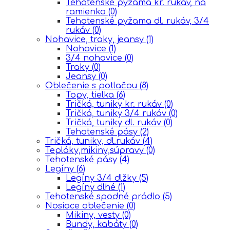
Tehotenské pyžama kr. rukáv, na
ramienka
(0)
Tehotenské pyžama dl. rukáv, 3/4
rukáv
(0)
Nohavice, traky, jeansy
(1)
Nohavice
(1)
3/4 nohavice
(0)
Traky
(0)
Jeansy
(0)
Oblečenie s potlačou
(8)
Topy, tielka
(6)
Tričká, tuniky kr. rukáv
(0)
Tričká, tuniky 3/4 rukáv
(0)
Tričká, tuniky dl. rukáv
(0)
Tehotenské pásy
(2)
Tričká, tuniky, dl.rukáv
(4)
Tepláky,mikiny,súpravy
(0)
Tehotenské pásy
(4)
Legíny
(6)
Legíny 3/4 dlžky
(5)
Legíny dlhé
(1)
Tehotenské spodné prádlo
(5)
Nosiace oblečenie
(0)
Mikiny, vesty
(0)
Bundy, kabáty
(0)