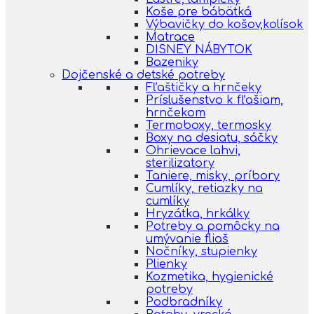
Koše pre bábätká
Výbavičky do košov,kolísok
Matrace
DISNEY NÁBYTOK
Bazeniky
Dojčenské a detské potreby
Fľaštičky a hrnčeky
Príslušenstvo k fľašiam,
hrnčekom
Termoboxy, termosky
Boxy na desiatu, sáčky
Ohrievace lahvi,
sterilizatory
Taniere, misky, príbory
Cumlíky, retiazky na
cumlíky
Hryzátka, hrkálky
Potreby a pomôcky na
umývanie fliaš
Nočníky, stupienky
Plienky
Kozmetika, hygienické
potreby
Podbradníky