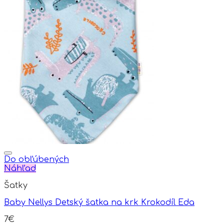
product
has
multiple
variants.
The
options
may
be
chosen
on
the
product
page
Do obľúbených
Náhľad
Šatky
Baby Nellys Detský šatka na krk Krokodíl Eda
7
€