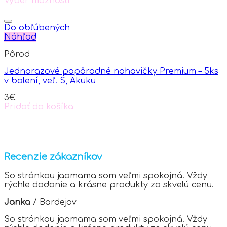
Výber možností
the
This
product
product
page
has
Do obľúbených
multiple
Náhľad
variants.
Pôrod
The
options
Jednorazové popôrodné nohavičky Premium – 5ks
may
v balení, veľ. S, Akuku
be
chosen
3
€
on
Pridať do košíka
the
product
page
Recenzie zákazníkov
So stránkou jaamama som veľmi spokojná. Vždy
rýchle dodanie a krásne produkty za skvelú cenu.
Janka
/
Bardejov
So stránkou jaamama som veľmi spokojná. Vždy