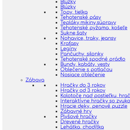
Blúzky
Blúzky
Topy, tielka
Tehotenské pásy
Tepláky,mikiny,súpravy
Tehotenské pyžama, košeľe
Sukne,šaty
Nohavice, traky, jeansy
Kraťasy
Legíny
Pančuchy, silonky
Tehotenské spodné prádlo
Bundy, kabáty, vesty
Oblečenie s potlačou
Nosiace oblečenie
Zábava
Hračky do 3 rokov
Hračky od 3 rokov
Kolotoče nad postieľku, hra
Interaktívne hračky so zvuk
Hracie deky, penové puzzle
Zábavné hry
Plyšové hračky
Drevené hračky
Lehátka, chodítka