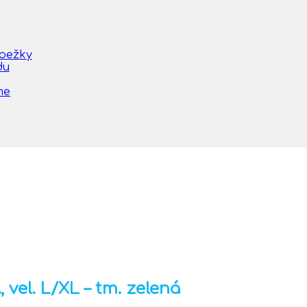
obežky
du
me
el. L/XL – tm. zelená