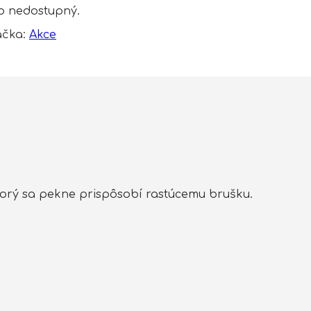
to nedostupný.
ačka:
Akce
ktorý sa pekne prispôsobí rastúcemu brušku.