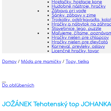
Hojdačky, hojdacie kone
Hudobné nástroje, hračky
Zábava pri vode
Sánky, zábavy v zime
Trojkolky, odstrkavadla, kol
Hračky a nábytok na záhra
Stavebnice, lego, puzzle
Maľujeme, čítame, poznáva
Hračky nielen pre chlapcov
Hračky nielen pre dievčatá
Karneval, prevleky, oslavy
Licenčné hračky, tovar
Domov
/
Móda pre mamičky
/
Topy, tielka
Do obľúbených
JOŽÁNEK Tehotenský top JOHANKA, v