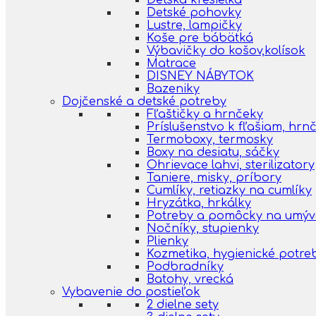
Detská kresielka
Detské pohovky
Lustre, lampičky
Koše pre bábätká
Výbavičky do košov,kolísok
Matrace
DISNEY NÁBYTOK
Bazeniky
Dojčenské a detské potreby
Fľaštičky a hrnčeky
Príslušenstvo k fľašiam, hr
Termoboxy, termosky
Boxy na desiatu, sáčky
Ohrievace lahvi, sterilizatory
Taniere, misky, príbory
Cumlíky, retiazky na cumlíky
Hryzátka, hrkálky
Potreby a pomôcky na umýva
Nočníky, stupienky
Plienky
Kozmetika, hygienické potre
Podbradníky
Batohy, vrecká
Vybavenie do postieľok
2 dielne sety