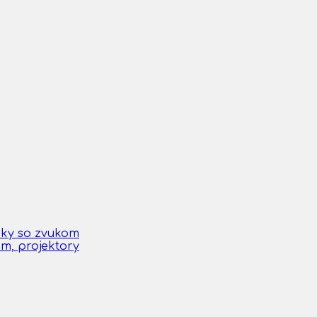
čky so zvukom
om, projektory