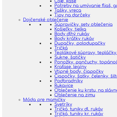
Čaje, kaše
Potreby na umývanie fliaš, 
Tašky, vreca
Tipy na darčeky
Dojčenské oblečenie
Súpravičky, sety oblečenia
Košieľky, tielka
Body dlhý rukáv
Body krátky rukáv
Dupačky, polodupačky
Tričká
Teplákové súpravy, tepláčky,
Sukne, šatičky
Ponožky, pančuchy, topáno
Kraťase, legíny
Vtipné body, čiapočky
Čiapočky, šatky, čelenky, šil
Podbradníky
Rukavice
Oblečenie ku krstu, na slávn
Oblečenie na zimu
Móda pre mamičky
Svetríky
Tričká, tuniky dl. rukáv
Tričká, tuniky kr. rukáv