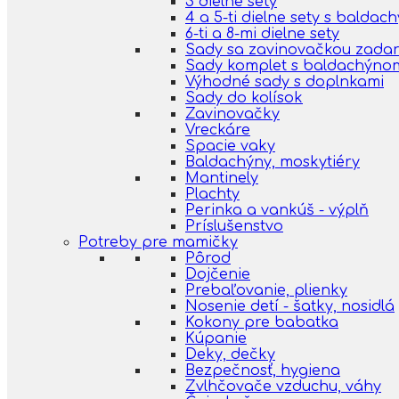
3 dielne sety
4 a 5-ti dielne sety s balda
6-ti a 8-mi dielne sety
Sady sa zavinovačkou zada
Sady komplet s baldachýno
Výhodné sady s doplnkami
Sady do kolísok
Zavinovačky
Vreckáre
Spacie vaky
Baldachýny, moskytiéry
Mantinely
Plachty
Perinka a vankúš - výplň
Príslušenstvo
Potreby pre mamičky
Pôrod
Dojčenie
Prebaľovanie, plienky
Nosenie detí - šatky, nosidlá
Kokony pre babatka
Kúpanie
Deky, dečky
Bezpečnosť, hygiena
Zvlhčovače vzduchu, váhy