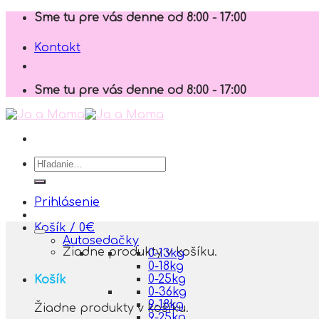
Skip
Sme tu pre vás denne od 8:00 - 17:00
to
content
Kontakt
Sme tu pre vás denne od 8:00 - 17:00
Hľadať:
Prihlásenie
Košík /
0
€
Autosedačky
Žiadne produkty v košíku.
0-13kg
0-18kg
0-25kg
Košík
0-36kg
9-18kg
Žiadne produkty v košíku.
9-25kg