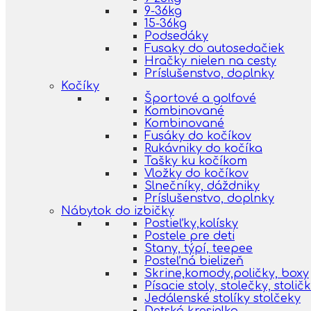
9-36kg
15-36kg
Podsedáky
Fusaky do autosedačiek
Hračky nielen na cesty
Príslušenstvo, doplnky
Kočíky
Športové a golfové
Kombinované
Kombinované
Fusáky do kočíkov
Rukávniky do kočíka
Tašky ku kočíkom
Vložky do kočíkov
Slnečníky, dáždniky
Príslušenstvo, doplnky
Nábytok do izbičky
Postieľky,kolísky
Postele pre deti
Stany, týpí, teepee
Posteľná bielizeň
Skrine,komody,poličky, boxy
Písacie stoly, stolečky, stolič
Jedálenské stolíky stolčeky