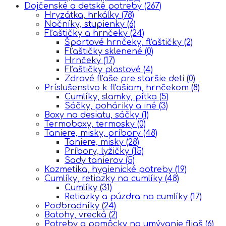
Dojčenské a detské potreby
(267)
Hryzátka, hrkálky
(78)
Nočníky, stupienky
(6)
Fľaštičky a hrnčeky
(24)
Športové hrnčeky, fľaštičky
(2)
Fľaštičky sklenené
(0)
Hrnčeky
(17)
Fľaštičky plastové
(4)
Zdravé fľaše pre staršie deti
(0)
Príslušenstvo k fľašiam, hrnčekom
(8)
Cumlíky, slamky, pítka
(5)
Sáčky, poháriky a iné
(3)
Boxy na desiatu, sáčky
(1)
Termoboxy, termosky
(0)
Taniere, misky, príbory
(48)
Taniere, misky
(28)
Príbory, lyžičky
(15)
Sady tanierov
(5)
Kozmetika, hygienické potreby
(19)
Cumlíky, retiazky na cumlíky
(48)
Cumlíky
(31)
Retiazky a púzdra na cumlíky
(17)
Podbradníky
(24)
Batohy, vrecká
(2)
Potreby a pomôcky na umývanie fliaš
(6)