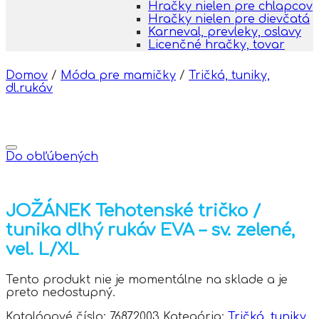
Hračky nielen pre chlapcov
Hračky nielen pre dievčatá
Karneval, prevleky, oslavy
Licenčné hračky, tovar
Domov
/
Móda pre mamičky
/
Tričká, tuniky,
dl.rukáv
Do obľúbených
JOŽÁNEK Tehotenské tričko /
tunika dlhý rukáv EVA – sv. zelené,
vel. L/XL
Tento produkt nie je momentálne na sklade a je
preto nedostupný.
Katalógové číslo:
76872003
Kategória:
Tričká, tuniky,