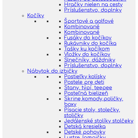
Hračky nielen na cesty
Príslušenstvo, doplnky
Kočíky
Športové a golfové
Kombinované
Kombinované
Fusáky do kočíkov
Rukávniky do kočíka
Tašky ku kočíkom
Vložky do kočíkov
Slnečníky, dáždniky
Príslušenstvo, doplnky
Nábytok do izbičky
Postieľky,kolísky
Postele pre deti
Stany, týpí, teepee
Posteľná bielizeň
Skrine,komody,poličky,
boxy
Písacie stoly, stolečky,
stoličky
Jedálenské stolíky stolčeky
Detská kresielka
Detské pohovky
Lustre, lampičky