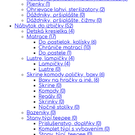
Plienky
(1)
Ohrievace lahvi, sterilizatory
(2)
Dáždniky, pršiplášte
(0)
Dáždniky, pršiplášte, čižmy
(0)
Nábytok do izbičky
(52)
Detská kresielka
(4)
Matrace
(17)
Do postielok, kolísky
(6)
Chrániče matrací
(10)
Do postele
(1)
Lustre, lampičky
(4)
Lampičky
(4)
Lustre
(0)
Skrine,komody,poličky, boxy
(6)
Boxy na hračky a iné.
(6)
Skrine
(0)
Komody
(0)
Regály
(0)
Skrinky
(0)
Nočné stolíky
(0)
Bazeniky
(0)
Stany,týpí,teepee
(0)
Prislušenstvo, doplňky
(0)
Komplet týpí s vybavením
(0)
Stany, týpí, teepee
(0)