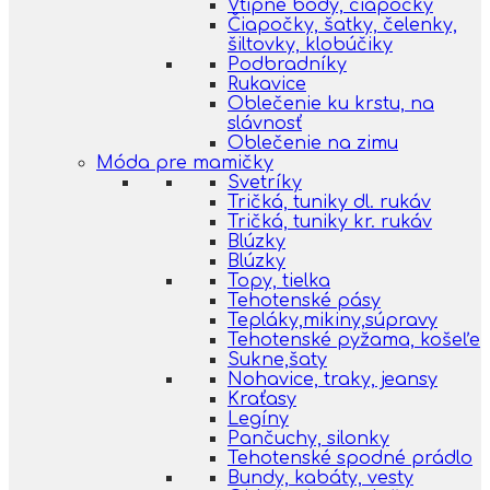
Vtipné body, čiapočky
Čiapočky, šatky, čelenky,
šiltovky, klobúčiky
Podbradníky
Rukavice
Oblečenie ku krstu, na
slávnosť
Oblečenie na zimu
Móda pre mamičky
Svetríky
Tričká, tuniky dl. rukáv
Tričká, tuniky kr. rukáv
Blúzky
Blúzky
Topy, tielka
Tehotenské pásy
Tepláky,mikiny,súpravy
Tehotenské pyžama, košeľe
Sukne,šaty
Nohavice, traky, jeansy
Kraťasy
Legíny
Pančuchy, silonky
Tehotenské spodné prádlo
Bundy, kabáty, vesty