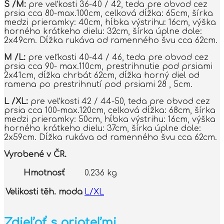
S /M:
pre veľkosti 36-40 / 42, teda pre obvod cez
prsia cca 80-max.100cm, celková dĺžka: 65cm, šírka
medzi prieramky: 40cm, hĺbka výstrihu: 16cm, výška
horného krátkeho dielu: 32cm, šírka úplne dole:
2x49cm. Dĺžka rukáva od ramenného švu cca 62cm.
M /L:
pre veľkosti 40-44 / 46, teda pre obvod cez
prsia cca 90- max.110cm, prestrihnutie pod prsiami
2x41cm, dĺžka chrbát 62cm, dĺžka horný diel od
ramena po prestrihnutí pod prsiami 28 , 5cm.
L /XL:
pre veľkosti 42 / 44-50, teda pre obvod cez
prsia cca 100-max.120cm, celková dĺžka: 68cm, šírka
medzi prieramky: 50cm, hĺbka výstrihu: 16cm, výška
horného krátkeho dielu: 37cm, šírka úplne dole:
2x59cm. Dĺžka rukáva od ramenného švu cca 62cm.
Vyrobené v ČR.
Hmotnosť
0.236 kg
Velikosti těh. moda
L/XL
Zdieľať s priateľmi