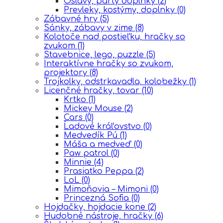
Oslavy, párty doplnky
(2)
Prevleky, kostýmy, doplnky
(0)
Zábavné hry
(5)
Sánky, zábavy v zime
(8)
Kolotoče nad postieľku, hračky so
zvukom
(1)
Stavebnice, lego, puzzle
(5)
Interaktívne hračky so zvukom,
projektory
(8)
Trojkolky, odstrkavadla, kolobežky
(1)
Licenčné hračky, tovar
(10)
Krtko
(1)
Mickey Mouse
(2)
Cars
(0)
Ĺadové kráľovstvo
(0)
Medvedík Pú
(1)
Máša a medveď
(0)
Paw patrol
(0)
Minnie
(4)
Prasiatko Peppa
(2)
LoL
(0)
Mimoňovia – Mimoni
(0)
Princezná Sofia
(0)
Hojdačky, hojdacie kone
(2)
Hudobné nástroje, hračky
(6)