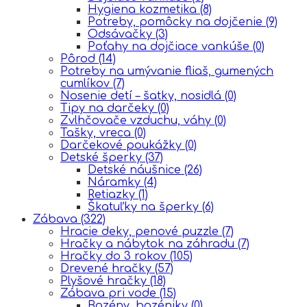
Hygiena kozmetika
(8)
Potreby, pomôcky na dojčenie
(9)
Odsávačky
(3)
Poťahy na dojčiace vankúše
(0)
Pôrod
(14)
Potreby na umývanie fliaš, gumených
cumlíkov
(7)
Nosenie detí – šatky, nosidlá
(0)
Tipy na darčeky
(0)
Zvlhčovače vzduchu, váhy
(0)
Tašky, vreca
(0)
Darčekové poukážky
(0)
Detské šperky
(37)
Detské náušnice
(26)
Náramky
(4)
Retiazky
(1)
Škatuľky na šperky
(6)
Zábava
(322)
Hracie deky, penové puzzle
(7)
Hračky a nábytok na záhradu
(7)
Hračky do 3 rokov
(105)
Drevené hračky
(57)
Plyšové hračky
(18)
Zábava pri vode
(15)
Bazény, bazéniky
(0)