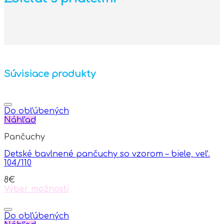
Súvisiace produkty
Do obľúbených
Náhľad
Pančuchy
Detské bavlnené pančuchy so vzorom – biele, veľ.
104/110
8
€
Výber možností
This
product
has
Do obľúbených