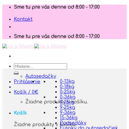
Skip
Sme tu pre vás denne od 8:00 - 17:00
to
content
Kontakt
Sme tu pre vás denne od 8:00 - 17:00
Hľadať:
Autosedačky
0-13kg
Prihlásenie
0-18kg
0-25kg
Košík /
0
€
0-36kg
Žiadne produkty v košíku.
9-18kg
9-25kg
9-36kg
Košík
15-36kg
Podsedáky
Žiadne produkty v košíku.
Fusaky do autosedačiek