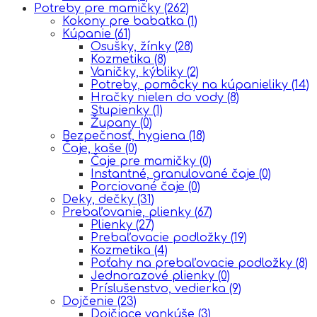
Potreby pre mamičky
(262)
Kokony pre babatka
(1)
Kúpanie
(61)
Osušky, žínky
(28)
Kozmetika
(8)
Vaničky, kýbliky
(2)
Potreby, pomôcky na kúpanieliky
(14)
Hračky nielen do vody
(8)
Stupienky
(1)
Župany
(0)
Bezpečnosť, hygiena
(18)
Čaje, kaše
(0)
Čaje pre mamičky
(0)
Instantné, granulované čaje
(0)
Porciované čaje
(0)
Deky, dečky
(31)
Prebaľovanie, plienky
(67)
Plienky
(27)
Prebaľovacie podložky
(19)
Kozmetika
(4)
Poťahy na prebaľovacie podložky
(8)
Jednorazové plienky
(0)
Príslušenstvo, vedierka
(9)
Dojčenie
(23)
Dojčiace vankúše
(3)