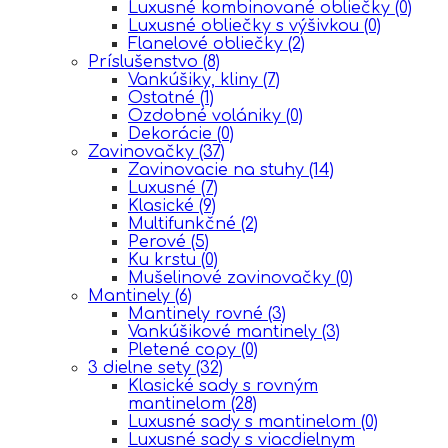
Luxusné kombinované obliečky
(0)
Luxusné obliečky s výšivkou
(0)
Flanelové obliečky
(2)
Príslušenstvo
(8)
Vankúšiky, kliny
(7)
Ostatné
(1)
Ozdobné volániky
(0)
Dekorácie
(0)
Zavinovačky
(37)
Zavinovacie na stuhy
(14)
Luxusné
(7)
Klasické
(9)
Multifunkčné
(2)
Perové
(5)
Ku krstu
(0)
Mušelinové zavinovačky
(0)
Mantinely
(6)
Mantinely rovné
(3)
Vankúšikové mantinely
(3)
Pletené copy
(0)
3 dielne sety
(32)
Klasické sady s rovným
mantinelom
(28)
Luxusné sady s mantinelom
(0)
Luxusné sady s viacdielnym