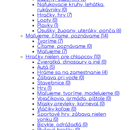
Nafukovacie kruhy, lehátka,
rukávniky
(0)
Hračky, hry
(7)
Lopty
(0)
Plavky
(1)
Osušky, župany, uteráky, ponča
(6)
Maľujeme, čítame, poznávame
(14)
Tvoríme
(7)
Čítame, poznávame
(0)
Maľujeme
(7)
Hračky nielen pre chlapcov
(10)
Zvieratká, dinosaury a iné
(0)
Autá
(5)
Hráme sa na zamestnanie
(4)
Zábava pri vode
(0)
Stavebnice
(0)
Hry
(1)
Maľujeme, tvoríme, modelujeme
(0)
Vojačikovia, armáda, pištole
(0)
Masky,prevleky, karneval
(0)
Vláčiky,koľaje
(0)
Športové hry, zábava nielen
vonku
(0)
Bicykle, odrážadlá
(0)
Plyšové hračky
(0)