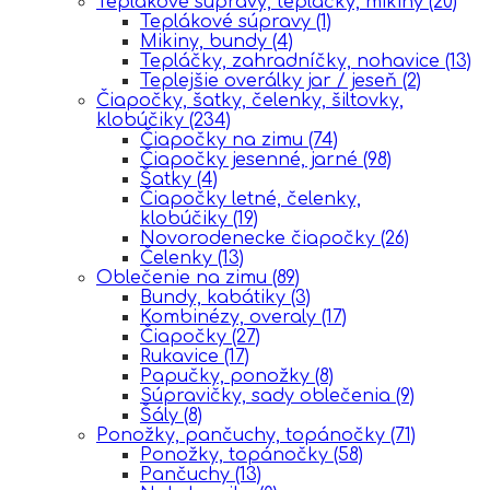
Teplákové súpravy, tepláčky, mikiny
(20)
Teplákové súpravy
(1)
Mikiny, bundy
(4)
Tepláčky, zahradníčky, nohavice
(13)
Teplejšie overálky jar / jeseň
(2)
Čiapočky, šatky, čelenky, šiltovky,
klobúčiky
(234)
Čiapočky na zimu
(74)
Čiapočky jesenné, jarné
(98)
Šatky
(4)
Čiapočky letné, čelenky,
klobúčiky
(19)
Novorodenecke čiapočky
(26)
Čelenky
(13)
Oblečenie na zimu
(89)
Bundy, kabátiky
(3)
Kombinézy, overaly
(17)
Čiapočky
(27)
Rukavice
(17)
Papučky, ponožky
(8)
Súpravičky, sady oblečenia
(9)
Šály
(8)
Ponožky, pančuchy, topánočky
(71)
Ponožky, topánočky
(58)
Pančuchy
(13)