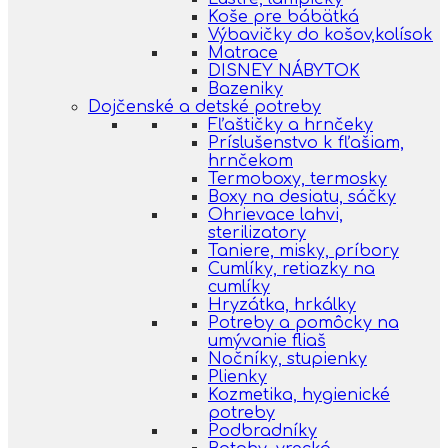
Koše pre bábätká
Výbavičky do košov,kolísok
Matrace
DISNEY NÁBYTOK
Bazeniky
Dojčenské a detské potreby
Fľaštičky a hrnčeky
Príslušenstvo k fľašiam,
hrnčekom
Termoboxy, termosky
Boxy na desiatu, sáčky
Ohrievace lahvi,
sterilizatory
Taniere, misky, príbory
Cumlíky, retiazky na
cumlíky
Hryzátka, hrkálky
Potreby a pomôcky na
umývanie fliaš
Nočníky, stupienky
Plienky
Kozmetika, hygienické
potreby
Podbradníky