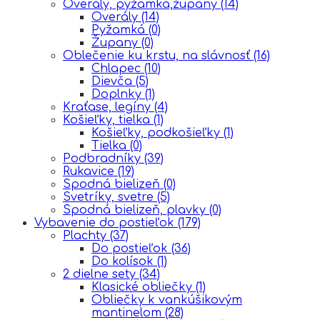
Overály, pyžamká,župany
(14)
Overály
(14)
Pyžamká
(0)
Župany
(0)
Oblečenie ku krstu, na slávnosť
(16)
Chlapec
(10)
Dievča
(5)
Doplnky
(1)
Kraťase, legíny
(4)
Košieľky, tielka
(1)
Košieľky, podkošieľky
(1)
Tielka
(0)
Podbradníky
(39)
Rukavice
(19)
Spodná bielizeň
(0)
Svetríky, svetre
(5)
Spodná bielizeň, plavky
(0)
Vybavenie do postieľok
(179)
Plachty
(37)
Do postieľok
(36)
Do kolísok
(1)
2 dielne sety
(34)
Klasické obliečky
(1)
Obliečky k vankúšikovým
mantinelom
(28)