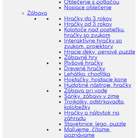
Oblečenie s potlačou
Nosiace oblečenie
Zábava
Hračky do 3 rokov
Hračky od 3 rokov
Kolotoče nad postieľku,
hračky so zvukom
Interaktívne hračky so
zvukom, projektory
Hracie deky, penové puzzle
Zábavné hry
Plyšové hračky
Drevené hračky
Lehátka, chodítka
Hojdačky, hojdacie kone
Hudobné nástroje, hračky
Zábava pri vode
Sánky, zábavy v zime
Trojkolky, odstrkavadla,
kolobežky
Hračky a nábytok na
záhradu
Stavebnice, lego, puzzle
Maľujeme, čítame,
poznávame