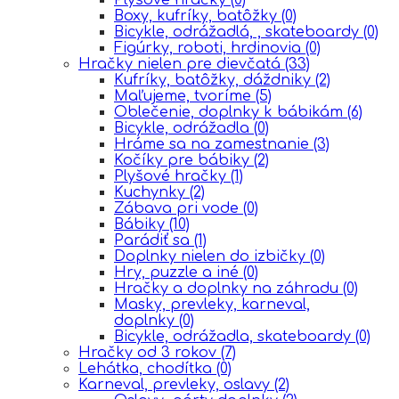
Boxy, kufríky, batôžky
(0)
Bicykle, odrážadlá, , skateboardy
(0)
Figúrky, roboti, hrdinovia
(0)
Hračky nielen pre dievčatá
(33)
Kufríky, batôžky, dáždniky
(2)
Maľujeme, tvoríme
(5)
Oblečenie, doplnky k bábikám
(6)
Bicykle, odrážadla
(0)
Hráme sa na zamestnanie
(3)
Kočíky pre bábiky
(2)
Plyšové hračky
(1)
Kuchynky
(2)
Zábava pri vode
(0)
Bábiky
(10)
Parádiť sa
(1)
Doplnky nielen do izbičky
(0)
Hry, puzzle a iné
(0)
Hračky a doplnky na záhradu
(0)
Masky, prevleky, karneval,
doplnky
(0)
Bicykle, odrážadla, skateboardy
(0)
Hračky od 3 rokov
(7)
Lehátka, chodítka
(0)
Karneval, prevleky, oslavy
(2)