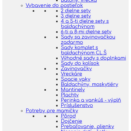
Batohy, vrecká
Vybavenie do postieľok
2 dielne sety
3 dielne sety
4 a 5-ti dielne sety s
baldachýnom
6-ti a 8-mi dielne sety
Sady sa zavinovačkou
zadarmo
Sady komplet s
baldachýnom CL,Š
Výhodné sady s doplnkami
Sady do kolísok
Zavinovačky
Vreckáre
Spacie vaky
Baldachýny, moskytiéry
Mantinely
Plachty
Perinka a vankúš - výplň
Príslušenstvo
Potreby pre mamičky
Pôrod
Dojčenie
Prebaľovanie, plienky