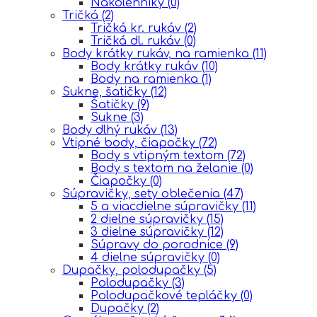
Nakolenniky
(0)
Tričká
(2)
Tričká kr. rukáv
(2)
Tričká dl. rukáv
(0)
Body krátky rukáv, na ramienka
(11)
Body krátky rukáv
(10)
Body na ramienka
(1)
Sukne, šatičky
(12)
Šatičky
(9)
Sukne
(3)
Body dlhý rukáv
(13)
Vtipné body, čiapočky
(72)
Body s vtipným textom
(72)
Body s textom na želanie
(0)
Čiapočky
(0)
Súpravičky, sety oblečenia
(47)
5 a viacdielne súpravičky
(11)
2 dielne súpravičky
(15)
3 dielne súpravičky
(12)
Súpravy do porodnice
(9)
4 dielne súpravičky
(0)
Dupačky, polodupačky
(5)
Polodupačky
(3)
Polodupačkové tepláčky
(0)
Dupačky
(2)