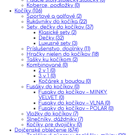
Koberce, podložky
(0)
Kočíky
(106)
Športové a golfové
(2)
Rukávniky do kočíka
(22)
Sety, dečky do kočíkov
(37)
Klasické sety
(2)
Dečky
(32)
Luxusné sety
(3)
Príslušenstvo, doplnky
(11)
Hračky nielen do kočíkov
(18)
Tašky ku kočíkom
(2)
Kombinované
(0)
2 v 1
(0)
3 v 1
(0)
Kočárek s boudou
(0)
Fusáky do kočíkov
(0)
Fusaky do kočíkov – MINKY,
VELVET
(0)
Fusaky do kočíkov – VLNA
(0)
Fusaky do kočíkov – POLAR
(0)
Vložky do kočíkov
(7)
Slnečníky, dáždniky
(7)
Kočíky pre dvojičky
(0)
Dojčenské oblečenie
(674)