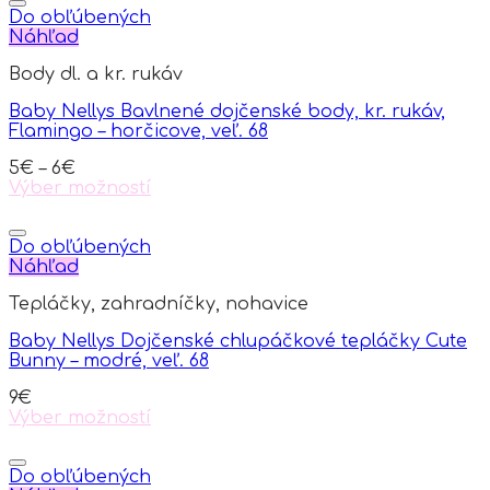
Do obľúbených
Náhľad
Body dl. a kr. rukáv
Baby Nellys Bavlnené dojčenské body, kr. rukáv,
Flamingo – horčicove, veľ. 68
5
€
–
6
€
Výber možností
This
product
has
Do obľúbených
multiple
Náhľad
variants.
Tepláčky, zahradníčky, nohavice
The
options
Baby Nellys Dojčenské chlupáčkové tepláčky Cute
may
Bunny – modré, veľ. 68
be
chosen
9
€
on
Výber možností
the
This
product
product
page
has
Do obľúbených