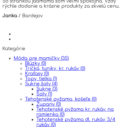
So stránkou jaamama som veľmi spokojná. Vždy
rýchle dodanie a krásne produkty za skvelú cenu.
Janka
/
Bardejov
Kategórie
Móda pre mamičky
(35)
Blúzky
(0)
Tričká, tuniky, kr. rukáv
(0)
Kraťasy
(0)
Topy, tielka
(1)
Sukne,šaty
(4)
Sukne
(3)
Šaty
(1)
Tehotenské pyžama, košeľe
(0)
Župany
(0)
Tehotenské pyžama kr. rukáv, na
ramienka
(0)
Tehotenské pyžama dl. rukáv, 3/4
rukáv
(0)