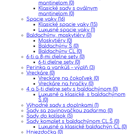
mantinelom
(0)
Klasické sady s oválnym
mantinelom
(0)
Spacie vaky
(16)
Klasické spacie vaky
(15)
Luxusné spacie vaky
(1)
Baldachýny, moskytiéry
(0)
Moskytiéry
(0)
Baldachýny Š
(0)
Baldachýny CL
(0)
6-ti a 8-mi dielne sety
(0)
6-ti dielne sety
(0)
Perinka a vankúš – výplň
(3)
Vreckáre
(0)
Vreckáre na čokoľvek
(0)
Vreckáre na hračky
(0)
4 a 5-ti dielne sety s baldachýnom
(0)
Luxusné a klasické, s baldachýnom
Š
(0)
Výhodné sady s doplnkami
(1)
Sady sa zavinovačkou zadarmo
(0)
Sady do kolísok
(5)
Sady komplet s baldachýnom CL,Š
(0)
Luxusné a klasické,baldachýn CL
(0)
Hniezdočka
(0)