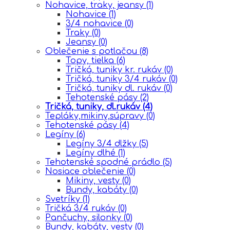
Nohavice, traky, jeansy
(1)
Nohavice
(1)
3/4 nohavice
(0)
Traky
(0)
Jeansy
(0)
Oblečenie s potlačou
(8)
Topy, tielka
(6)
Tričká, tuniky kr. rukáv
(0)
Tričká, tuniky 3/4 rukáv
(0)
Tričká, tuniky dl. rukáv
(0)
Tehotenské pásy
(2)
Tričká, tuniky, dl.rukáv
(4)
Tepláky,mikiny,súpravy
(0)
Tehotenské pásy
(4)
Legíny
(6)
Legíny 3/4 dlžky
(5)
Legíny dlhé
(1)
Tehotenské spodné prádlo
(5)
Nosiace oblečenie
(0)
Mikiny, vesty
(0)
Bundy, kabáty
(0)
Svetríky
(1)
Tričká 3/4 rukáv
(0)
Pančuchy, silonky
(0)
Bundy, kabáty, vesty
(0)