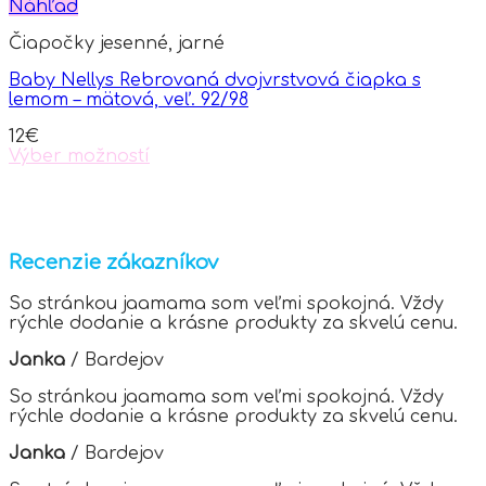
multiple
Náhľad
variants.
Čiapočky jesenné, jarné
The
options
Baby Nellys Rebrovaná dvojvrstvová čiapka s
may
lemom – mätová, veľ. 92/98
be
chosen
12
€
on
Výber možností
the
This
product
product
page
has
multiple
variants.
Recenzie zákazníkov
The
options
So stránkou jaamama som veľmi spokojná. Vždy
may
rýchle dodanie a krásne produkty za skvelú cenu.
be
chosen
Janka
/
Bardejov
on
the
So stránkou jaamama som veľmi spokojná. Vždy
product
rýchle dodanie a krásne produkty za skvelú cenu.
page
Janka
/
Bardejov