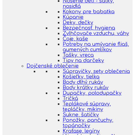
Nosenie detí - šatky,
nosidlá
Kokony pre babatka
Kúpanie
Deky, dečky
Bezpečnosť, hygiena
Zvlhčovače vzduchu, váhy
Čaje, kaše
Potreby na umývanie fliaš,
gumených cumlíkov
Tašky, vreca
Tipy na darčeky
Dojčenské oblečenie
Súpravičky, sety oblečenia
Košieľky, tielka
Body dlhý rukáv
Body krátky rukáv
Dupačky, polodupačky
Tričká
Teplákové súpravy,
tepláčky, mikiny
Sukne, šatičky
Ponožky, pančuchy,
topánočky
Kraťase, legíny