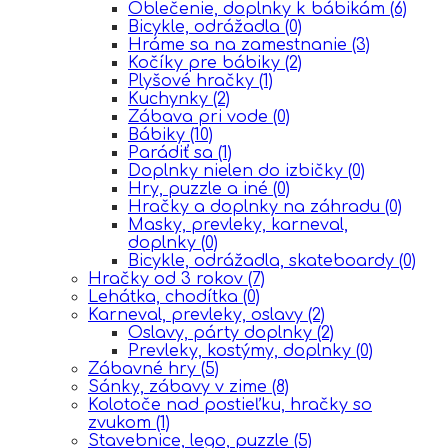
Oblečenie, doplnky k bábikám
(6)
Bicykle, odrážadla
(0)
Hráme sa na zamestnanie
(3)
Kočíky pre bábiky
(2)
Plyšové hračky
(1)
Kuchynky
(2)
Zábava pri vode
(0)
Bábiky
(10)
Parádiť sa
(1)
Doplnky nielen do izbičky
(0)
Hry, puzzle a iné
(0)
Hračky a doplnky na záhradu
(0)
Masky, prevleky, karneval,
doplnky
(0)
Bicykle, odrážadla, skateboardy
(0)
Hračky od 3 rokov
(7)
Lehátka, chodítka
(0)
Karneval, prevleky, oslavy
(2)
Oslavy, párty doplnky
(2)
Prevleky, kostýmy, doplnky
(0)
Zábavné hry
(5)
Sánky, zábavy v zime
(8)
Kolotoče nad postieľku, hračky so
zvukom
(1)
Stavebnice, lego, puzzle
(5)