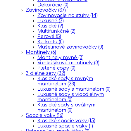
Dekorácie
(0)
Zavinovačky
(37)
Zavinovacie na stuhy
(14)
Luxusné
(7)
Klasické
(9)
Multifunkčné
(2)
Perové
(5)
Ku krstu
(0)
Mušelinové zavinovačky
(0)
Mantinely
(6)
Mantinely rovné
(3)
Vankúšikové mantinely
(3)
Pletené copy
(0)
3 dielne sety
(32)
Klasické sady s rovným
mantinelom
(28)
Luxusné sady s mantinelom
(0)
Luxusné sady s viacdielnym
mantinelom
(0)
Klasické sady s oválnym
mantinelom
(0)
Spacie vaky
(16)
Klasické spacie vaky
(15)
Luxusné spacie vaky
(1)