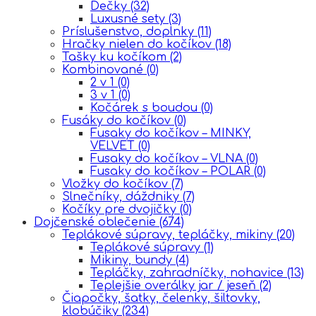
Dečky
(32)
Luxusné sety
(3)
Príslušenstvo, doplnky
(11)
Hračky nielen do kočíkov
(18)
Tašky ku kočíkom
(2)
Kombinované
(0)
2 v 1
(0)
3 v 1
(0)
Kočárek s boudou
(0)
Fusáky do kočíkov
(0)
Fusaky do kočíkov – MINKY,
VELVET
(0)
Fusaky do kočíkov – VLNA
(0)
Fusaky do kočíkov – POLAR
(0)
Vložky do kočíkov
(7)
Slnečníky, dáždniky
(7)
Kočíky pre dvojičky
(0)
Dojčenské oblečenie
(674)
Teplákové súpravy, tepláčky, mikiny
(20)
Teplákové súpravy
(1)
Mikiny, bundy
(4)
Tepláčky, zahradníčky, nohavice
(13)
Teplejšie overálky jar / jeseň
(2)
Čiapočky, šatky, čelenky, šiltovky,
klobúčiky
(234)