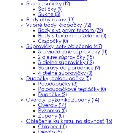
Sukne, šatičky
(12)
Šatičky
(9)
Sukne
(3)
Body dlhý rukáv
(13)
Vtipné body, čiapočky
(72)
Body s vtipným textom
(72)
Body s textom na želanie
(0)
Čiapočky
(0)
Súpravičky, sety oblečenia
(47)
5 a viacdielne súpravičky
(11)
2 dielne súpravičky
(15)
3 dielne súpravičky
(12)
Súpravy do porodnice
(9)
4 dielne súpravičky
(0)
Dupačky, polodupačky
(5)
Polodupačky
(3)
Polodupačkové tepláčky
(0)
Dupačky
(2)
Overály, pyžamká,župany
(14)
Overály
(14)
Pyžamká
(0)
Župany
(0)
Oblečenie ku krstu, na slávnosť
(16)
Chlapec
(10)
Dievča
(5)