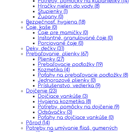
Potreby, pomôcky na kúpanieliky
(14)
Hračky nielen do vody
(8)
Stupienky
(1)
Župany
(0)
Bezpečnosť, hygiena
(18)
Čaje, kaše
(0)
Čaje pre mamičky
(0)
Instantné, granulované čaje
(0)
Porciované čaje
(0)
Deky, dečky
(31)
Prebaľovanie, plienky
(67)
Plienky
(27)
Prebaľovacie podložky
(19)
Kozmetika
(4)
Poťahy na prebaľovacie podložky
(8)
Jednorazové plienky
(0)
Príslušenstvo, vedierka
(9)
Dojčenie
(23)
Dojčiace vankúše
(3)
Hygiena kozmetika
(8)
Potreby, pomôcky na dojčenie
(9)
Odsávačky
(3)
Poťahy na dojčiace vankúše
(0)
Pôrod
(14)
Potreby na umývanie fliaš, gumených