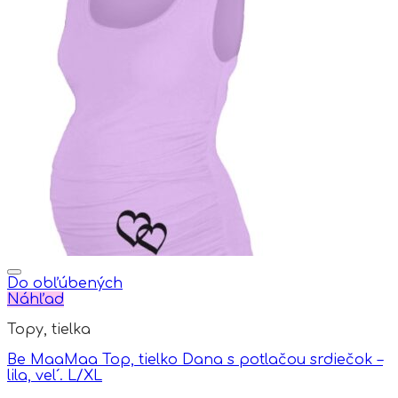
product
page
Do obľúbených
Náhľad
Topy, tielka
Be MaaMaa Top, tielko Dana s potlačou srdiečok –
lila, vel´. L/XL