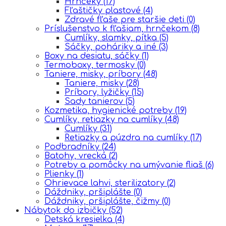
Hrnčeky
(17)
Fľaštičky plastové
(4)
Zdravé fľaše pre staršie deti
(0)
Príslušenstvo k fľašiam, hrnčekom
(8)
Cumlíky, slamky, pítka
(5)
Sáčky, poháriky a iné
(3)
Boxy na desiatu, sáčky
(1)
Termoboxy, termosky
(0)
Taniere, misky, príbory
(48)
Taniere, misky
(28)
Príbory, lyžičky
(15)
Sady tanierov
(5)
Kozmetika, hygienické potreby
(19)
Cumlíky, retiazky na cumlíky
(48)
Cumlíky
(31)
Retiazky a púzdra na cumlíky
(17)
Podbradníky
(24)
Batohy, vrecká
(2)
Potreby a pomôcky na umývanie fliaš
(6)
Plienky
(1)
Ohrievace lahvi, sterilizatory
(2)
Dáždniky, pršiplášte
(0)
Dáždniky, pršiplášte, čižmy
(0)
Nábytok do izbičky
(52)
Detská kresielka
(4)