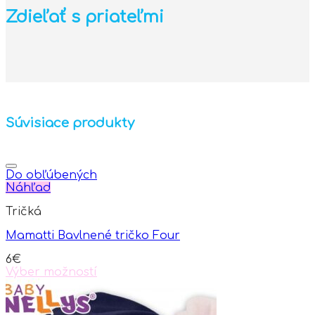
Zdieľať s priateľmi
Súvisiace produkty
Do obľúbených
Náhľad
Tričká
Mamatti Bavlnené tričko Four
6
€
Výber možností
This
product
has