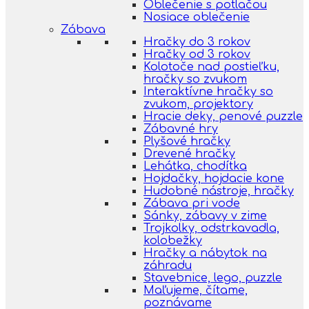
Oblečenie s potlačou
Nosiace oblečenie
Zábava
Hračky do 3 rokov
Hračky od 3 rokov
Kolotoče nad postieľku,
hračky so zvukom
Interaktívne hračky so
zvukom, projektory
Hracie deky, penové puzzle
Zábavné hry
Plyšové hračky
Drevené hračky
Lehátka, chodítka
Hojdačky, hojdacie kone
Hudobné nástroje, hračky
Zábava pri vode
Sánky, zábavy v zime
Trojkolky, odstrkavadla,
kolobežky
Hračky a nábytok na
záhradu
Stavebnice, lego, puzzle
Maľujeme, čítame,
poznávame