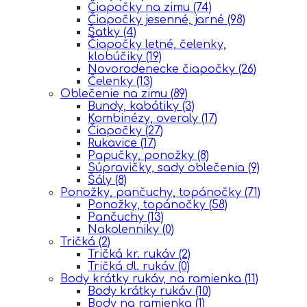
Čiapočky na zimu
(74)
Čiapočky jesenné, jarné
(98)
Šatky
(4)
Čiapočky letné, čelenky,
klobúčiky
(19)
Novorodenecke čiapočky
(26)
Čelenky
(13)
Oblečenie na zimu
(89)
Bundy, kabátiky
(3)
Kombinézy, overaly
(17)
Čiapočky
(27)
Rukavice
(17)
Papučky, ponožky
(8)
Súpravičky, sady oblečenia
(9)
Šály
(8)
Ponožky, pančuchy, topánočky
(71)
Ponožky, topánočky
(58)
Pančuchy
(13)
Nakolenniky
(0)
Tričká
(2)
Tričká kr. rukáv
(2)
Tričká dl. rukáv
(0)
Body krátky rukáv, na ramienka
(11)
Body krátky rukáv
(10)
Body na ramienka
(1)