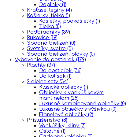
Doplnky
(1)
Kraťase, legíny
(4)
Košieľky, tielka
(1)
Košieľky, podkošieľky
(1)
Tielka
(0)
Podbradníky
(39)
Rukavice
(19)
Spodná bielizeň
(0)
Svetríky, svetre
(5)
Spodná bielizeň, plavky
(0)
Vybavenie do postieľok
(179)
Plachty
(37)
Do postieľok
(36)
Do kolísok
(1)
2 dielne sety
(34)
Klasické obliečky
(1)
Obliečky k vankúšikovým
mantinelom
(28)
Luxusné kombinované obliečky
(0)
Luxusné obliečky s výšivkou
(0)
Flanelové obliečky
(2)
Príslušenstvo
(8)
Vankúšiky, kliny
(7)
Ostatné
(1)
Ozdobné volániky
(0)