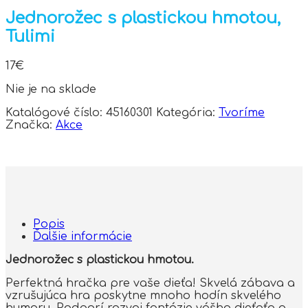
Jednorožec s plastickou hmotou,
Tulimi
17
€
Nie je na sklade
Katalógové číslo:
45160301
Kategória:
Tvoríme
Značka:
Akce
Popis
Ďalšie informácie
Jednorožec s plastickou hmotou.
Perfektná hračka pre vaše dieťa! Skvelá zábava a
vzrušujúca hra poskytne mnoho hodín skvelého
humoru. Podporí rozvoj fantázie vášho dieťaťa a