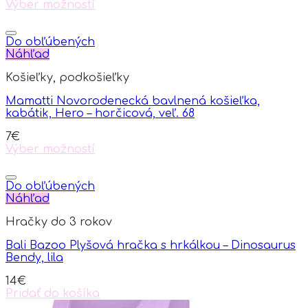
Výber možností
This
product
has
Do obľúbených
multiple
Náhľad
variants.
Košieľky, podkošieľky
The
options
Mamatti Novorodenecká bavlnená košieľka,
may
kabátik, Hero – horčicová, veľ. 68
be
chosen
7
€
on
Výber možností
the
This
product
product
page
has
Do obľúbených
multiple
Náhľad
variants.
Hračky do 3 rokov
The
options
Bali Bazoo Plyšová hračka s hrkálkou – Dinosaurus
may
Bendy, lila
be
chosen
14
€
on
Pridať do košíka
the