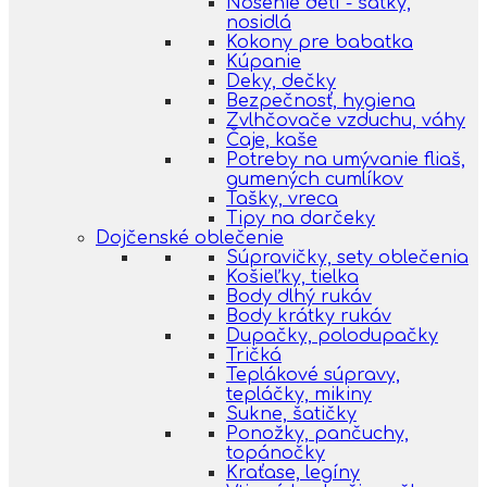
Nosenie detí - šatky,
nosidlá
Kokony pre babatka
Kúpanie
Deky, dečky
Bezpečnosť, hygiena
Zvlhčovače vzduchu, váhy
Čaje, kaše
Potreby na umývanie fliaš,
gumených cumlíkov
Tašky, vreca
Tipy na darčeky
Dojčenské oblečenie
Súpravičky, sety oblečenia
Košieľky, tielka
Body dlhý rukáv
Body krátky rukáv
Dupačky, polodupačky
Tričká
Teplákové súpravy,
tepláčky, mikiny
Sukne, šatičky
Ponožky, pančuchy,
topánočky
Kraťase, legíny