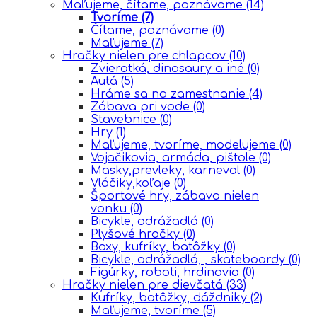
Maľujeme, čítame, poznávame
(14)
Tvoríme
(7)
Čítame, poznávame
(0)
Maľujeme
(7)
Hračky nielen pre chlapcov
(10)
Zvieratká, dinosaury a iné
(0)
Autá
(5)
Hráme sa na zamestnanie
(4)
Zábava pri vode
(0)
Stavebnice
(0)
Hry
(1)
Maľujeme, tvoríme, modelujeme
(0)
Vojačikovia, armáda, pištole
(0)
Masky,prevleky, karneval
(0)
Vláčiky,koľaje
(0)
Športové hry, zábava nielen
vonku
(0)
Bicykle, odrážadlá
(0)
Plyšové hračky
(0)
Boxy, kufríky, batôžky
(0)
Bicykle, odrážadlá, , skateboardy
(0)
Figúrky, roboti, hrdinovia
(0)
Hračky nielen pre dievčatá
(33)
Kufríky, batôžky, dáždniky
(2)
Maľujeme, tvoríme
(5)