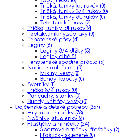
Topy, tielka
(6)
Tričká, tuniky kr. rukáv
(0)
Tričká, tuniky 3/4 rukáv
(0)
Tričká, tuniky dl. rukáv
(0)
Tehotenské pásy
(2)
Tričká, tuniky, dl.rukáv
(4)
Tepláky,mikiny,súpravy
(0)
Tehotenské pásy
(4)
Legíny
(6)
Legíny 3/4 dlžky
(5)
Legíny dlhé
(1)
Tehotenské spodné prádlo
(5)
Nosiace oblečenie
(0)
Mikiny, vesty
(0)
Bundy, kabáty
(0)
Svetríky
(1)
Tričká 3/4 rukáv
(0)
Pančuchy, silonky
(0)
Bundy, kabáty, vesty
(0)
Dojčenské a detské potreby
(267)
Hryzátka, hrkálky
(78)
Nočníky, stupienky
(6)
Fľaštičky a hrnčeky
(24)
Športové hrnčeky, fľaštičky
(2)
Fľaštičky sklenené
(0)