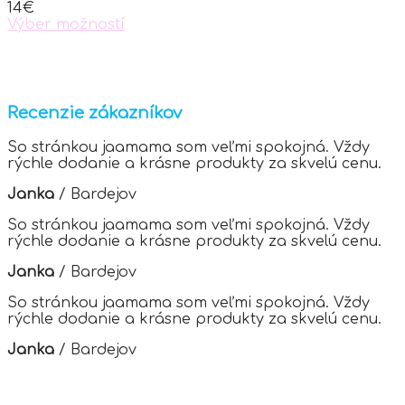
14
€
Výber možností
This
product
has
multiple
variants.
Recenzie zákazníkov
The
options
So stránkou jaamama som veľmi spokojná. Vždy
may
rýchle dodanie a krásne produkty za skvelú cenu.
be
chosen
Janka
/
Bardejov
on
the
So stránkou jaamama som veľmi spokojná. Vždy
product
rýchle dodanie a krásne produkty za skvelú cenu.
page
Janka
/
Bardejov
So stránkou jaamama som veľmi spokojná. Vždy
rýchle dodanie a krásne produkty za skvelú cenu.
Janka
/
Bardejov