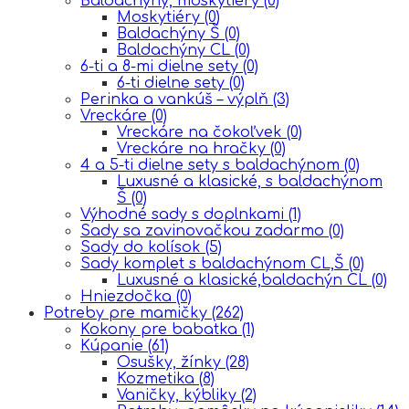
Baldachýny, moskytiéry
(0)
Moskytiéry
(0)
Baldachýny Š
(0)
Baldachýny CL
(0)
6-ti a 8-mi dielne sety
(0)
6-ti dielne sety
(0)
Perinka a vankúš – výplň
(3)
Vreckáre
(0)
Vreckáre na čokoľvek
(0)
Vreckáre na hračky
(0)
4 a 5-ti dielne sety s baldachýnom
(0)
Luxusné a klasické, s baldachýnom
Š
(0)
Výhodné sady s doplnkami
(1)
Sady sa zavinovačkou zadarmo
(0)
Sady do kolísok
(5)
Sady komplet s baldachýnom CL,Š
(0)
Luxusné a klasické,baldachýn CL
(0)
Hniezdočka
(0)
Potreby pre mamičky
(262)
Kokony pre babatka
(1)
Kúpanie
(61)
Osušky, žínky
(28)
Kozmetika
(8)
Vaničky, kýbliky
(2)