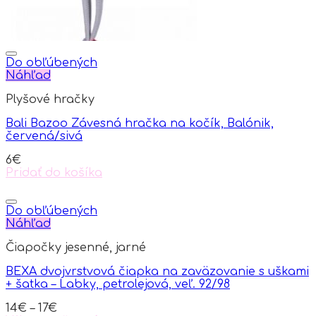
Do obľúbených
Náhľad
Plyšové hračky
Bali Bazoo Závesná hračka na kočík, Balónik,
červená/sivá
6
€
Pridať do košíka
Do obľúbených
Náhľad
Čiapočky jesenné, jarné
BEXA dvojvrstvová čiapka na zaväzovanie s uškami
+ šatka – Labky, petrolejová, veľ. 92/98
14
€
–
17
€