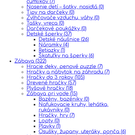
cumlíkov
(7)
Nosenie detí – šatky, nosidlá
(0)
Tipy na darčeky
(0)
Zvlhčovače vzduchu, váhy
(0)
Tašky, vreca
(0)
Darčekové poukážky
(0)
Detské šperky
(37)
Detské náušnice
(26)
Náramky
(4)
Retiazky
(1)
Škatuľky na šperky
(6)
Zábava
(322)
Hracie deky, penové puzzle
(7)
Hračky a nábytok na záhradu
(7)
Hračky do 3 rokov
(105)
Drevené hračky
(57)
Plyšové hračky
(18)
Zábava pri vode
(15)
Bazény, bazéniky
(0)
Nafukovacie kruhy, lehátka,
rukávniky
(0)
Hračky, hry
(7)
Lopty
(0)
Plavky
(1)
Osušky, župany, uteráky, ponča
(6)