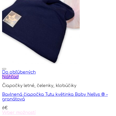
multiple
variants.
The
options
may
be
chosen
on
the
product
page
Do obľúbených
Náhľad
Čiapočky letné, čelenky, klobúčiky
Bavlnená čiapočka Tutu květinka Baby Nellys ® –
granátová
6
€
Výber možností