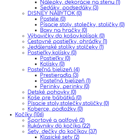
Nálepky, dekorácie na stenu
(1)
Sedáky, podsedáky
(3)
DISNEY NÁBYTOK
(0)
Postele
(0)
Písacie stoly, stolečky, stoličky
(0)
Boxy na hračky
(0)
Výbavičky do košov,kolísok
(0)
Cestovné postieľky, ohrádky
(1)
Jedálenské stolíky stolčeky
(1)
Postieľky,kolísky
(0)
Postieľky
(0)
Kolísky
(0)
Posteľná bielizeň
(4)
Prestieradla
(3)
Posteľná bielizeň
(1)
Perinky, perinky
(0)
Detské pohovky
(0)
Koše pre bábätká
(0)
Písacie stoly,stolečky,stoličky
(0)
Koberce, podložky
(0)
Kočíky
(106)
Športové a golfové
(2)
Rukávniky do kočíka
(22)
Sety, dečky do kočíkov
(37)
Klasické sety
(2)