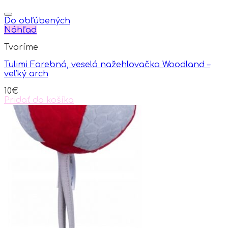
This
product
has
Do obľúbených
multiple
Náhľad
variants.
Tvoríme
The
options
Tulimi Farebná, veselá nažehlovačka Woodland –
may
veľký arch
be
chosen
10
€
on
Pridať do košíka
the
product
page