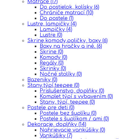
Matrace
(17)
Do postielok, kolísky
(6)
Chrániče matrací
(10)
Do postele
(1)
Lustre, lampičky
(4)
Lampičky
(4)
Lustre
(0)
Skrine,komody,poličky, boxy
(6)
Boxy na hračky a iné.
(6)
Skrine
(0)
Komody
(0)
Regály
(0)
Skrinky
(0)
Nočné stolíky
(0)
Bazeniky
(0)
Stany,týpí,teepee
(0)
Prislušenstvo, doplňky
(0)
Komplet týpí s vybavením
(0)
Stany, týpí, teepee
(0)
Postele pre deti
(0)
Postele bez šuplíku
(0)
Postele s šuplíkom / ami
(0)
Dekoracje, doplňky
(14)
Nahrievacie vankúšiky
(0)
Vankúšiky
(7)