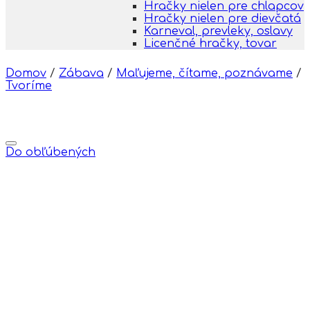
Hračky nielen pre chlapcov
Hračky nielen pre dievčatá
Karneval, prevleky, oslavy
Licenčné hračky, tovar
Domov
/
Zábava
/
Maľujeme, čítame, poznávame
/
Tvoríme
Do obľúbených