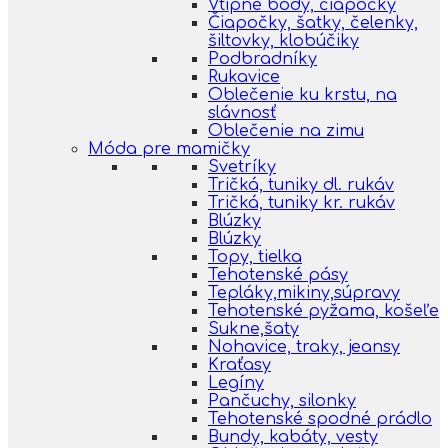
Vtipné body, čiapočky
Čiapočky, šatky, čelenky,
šiltovky, klobúčiky
Podbradníky
Rukavice
Oblečenie ku krstu, na
slávnosť
Oblečenie na zimu
Móda pre mamičky
Svetríky
Tričká, tuniky dl. rukáv
Tričká, tuniky kr. rukáv
Blúzky
Blúzky
Topy, tielka
Tehotenské pásy
Tepláky,mikiny,súpravy
Tehotenské pyžama, košeľe
Sukne,šaty
Nohavice, traky, jeansy
Kraťasy
Legíny
Pančuchy, silonky
Tehotenské spodné prádlo
Bundy, kabáty, vesty