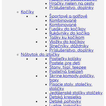
Hračky nielen na cesty
Príslušenstvo, doplnky
Kočíky
Športové a golfové
Kombinované
Kombinované
Fusáky do kočíkov
Rukávniky do kočíka
Tašky ku kočíkom
Vložky do kočíkov
Slnečníky, dáždniky
Príslušenstvo, doplnky
Nábytok do izbičky
Postieľky,kolísky
Postele pre deti
Stany, týpí, teepee
Posteľná bielizeň
Skrine,komody,poličky,
boxy
Písacie stoly, stolečky,
stoličky
Jedálenské stolíky stolčeky
Detská kresielka
Detské pohovky
Lustre, lampičky