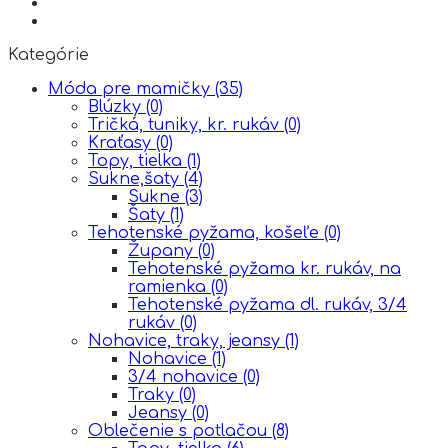
Kategórie
Móda pre mamičky
(35)
Blúzky
(0)
Tričká, tuniky, kr. rukáv
(0)
Kraťasy
(0)
Topy, tielka
(1)
Sukne,šaty
(4)
Sukne
(3)
Šaty
(1)
Tehotenské pyžama, košeľe
(0)
Župany
(0)
Tehotenské pyžama kr. rukáv, na
ramienka
(0)
Tehotenské pyžama dl. rukáv, 3/4
rukáv
(0)
Nohavice, traky, jeansy
(1)
Nohavice
(1)
3/4 nohavice
(0)
Traky
(0)
Jeansy
(0)
Oblečenie s potlačou
(8)