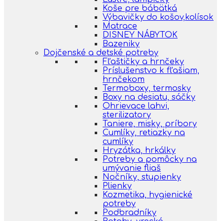
Koše pre bábätká
Výbavičky do košov,kolísok
Matrace
DISNEY NÁBYTOK
Bazeniky
Dojčenské a detské potreby
Fľaštičky a hrnčeky
Príslušenstvo k fľašiam,
hrnčekom
Termoboxy, termosky
Boxy na desiatu, sáčky
Ohrievace lahvi,
sterilizatory
Taniere, misky, príbory
Cumlíky, retiazky na
cumlíky
Hryzátka, hrkálky
Potreby a pomôcky na
umývanie fliaš
Nočníky, stupienky
Plienky
Kozmetika, hygienické
potreby
Podbradníky