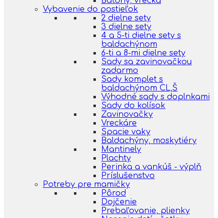
Batohy, vrecká
Vybavenie do postieľok
2 dielne sety
3 dielne sety
4 a 5-ti dielne sety s
baldachýnom
6-ti a 8-mi dielne sety
Sady sa zavinovačkou
zadarmo
Sady komplet s
baldachýnom CL,Š
Výhodné sady s doplnkami
Sady do kolísok
Zavinovačky
Vreckáre
Spacie vaky
Baldachýny, moskytiéry
Mantinely
Plachty
Perinka a vankúš - výplň
Príslušenstvo
Potreby pre mamičky
Pôrod
Dojčenie
Prebaľovanie, plienky