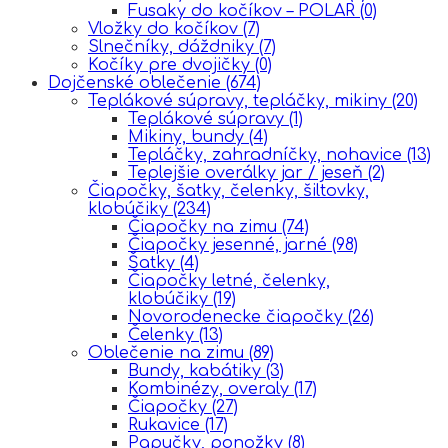
Fusaky do kočíkov – POLAR
(0)
Vložky do kočíkov
(7)
Slnečníky, dáždniky
(7)
Kočíky pre dvojičky
(0)
Dojčenské oblečenie
(674)
Teplákové súpravy, tepláčky, mikiny
(20)
Teplákové súpravy
(1)
Mikiny, bundy
(4)
Tepláčky, zahradníčky, nohavice
(13)
Teplejšie overálky jar / jeseň
(2)
Čiapočky, šatky, čelenky, šiltovky,
klobúčiky
(234)
Čiapočky na zimu
(74)
Čiapočky jesenné, jarné
(98)
Šatky
(4)
Čiapočky letné, čelenky,
klobúčiky
(19)
Novorodenecke čiapočky
(26)
Čelenky
(13)
Oblečenie na zimu
(89)
Bundy, kabátiky
(3)
Kombinézy, overaly
(17)
Čiapočky
(27)
Rukavice
(17)
Papučky, ponožky
(8)