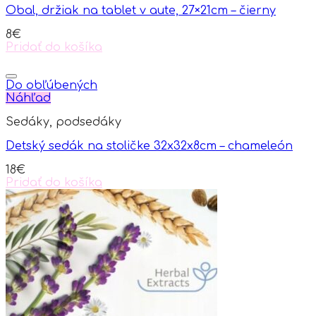
Obal, držiak na tablet v aute, 27×21cm – čierny
8
€
Pridať do košíka
Do obľúbených
Náhľad
Sedáky, podsedáky
Detský sedák na stoličke 32x32x8cm – chameleón
18
€
Pridať do košíka