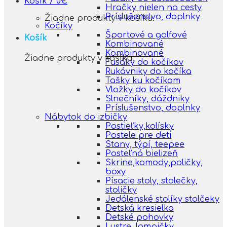
Košík /
0
€
Hračky nielen na cesty
Príslušenstvo, doplnky
Žiadne produkty v košíku.
Kočíky
Športové a golfové
Košík
Kombinované
Kombinované
Žiadne produkty v košíku.
Fusáky do kočíkov
Rukávniky do kočíka
Tašky ku kočíkom
Vložky do kočíkov
Slnečníky, dáždniky
Príslušenstvo, doplnky
Nábytok do izbičky
Postieľky,kolísky
Postele pre deti
Stany, týpí, teepee
Posteľná bielizeň
Skrine,komody,poličky,
boxy
Písacie stoly, stolečky,
stoličky
Jedálenské stolíky stolčeky
Detská kresielka
Detské pohovky
Lustre, lampičky