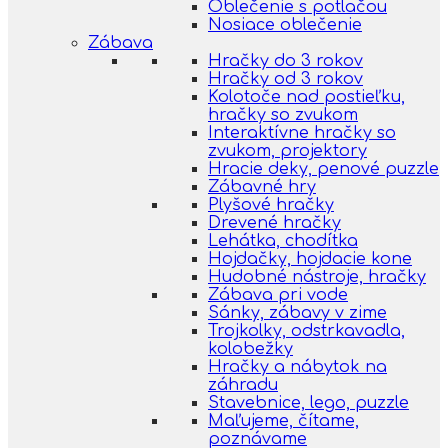
Oblečenie s potlačou
Nosiace oblečenie
Zábava
Hračky do 3 rokov
Hračky od 3 rokov
Kolotoče nad postieľku,
hračky so zvukom
Interaktívne hračky so
zvukom, projektory
Hracie deky, penové puzzle
Zábavné hry
Plyšové hračky
Drevené hračky
Lehátka, chodítka
Hojdačky, hojdacie kone
Hudobné nástroje, hračky
Zábava pri vode
Sánky, zábavy v zime
Trojkolky, odstrkavadla,
kolobežky
Hračky a nábytok na
záhradu
Stavebnice, lego, puzzle
Maľujeme, čítame,
poznávame