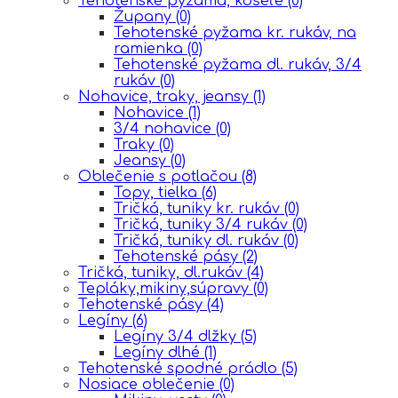
Tehotenské pyžama, košeľe
(0)
Župany
(0)
Tehotenské pyžama kr. rukáv, na
ramienka
(0)
Tehotenské pyžama dl. rukáv, 3/4
rukáv
(0)
Nohavice, traky, jeansy
(1)
Nohavice
(1)
3/4 nohavice
(0)
Traky
(0)
Jeansy
(0)
Oblečenie s potlačou
(8)
Topy, tielka
(6)
Tričká, tuniky kr. rukáv
(0)
Tričká, tuniky 3/4 rukáv
(0)
Tričká, tuniky dl. rukáv
(0)
Tehotenské pásy
(2)
Tričká, tuniky, dl.rukáv
(4)
Tepláky,mikiny,súpravy
(0)
Tehotenské pásy
(4)
Legíny
(6)
Legíny 3/4 dlžky
(5)
Legíny dlhé
(1)
Tehotenské spodné prádlo
(5)
Nosiace oblečenie
(0)