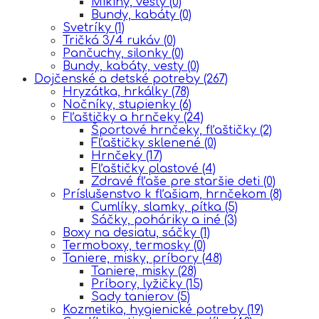
Mikiny, vesty
(0)
Bundy, kabáty
(0)
Svetríky
(1)
Tričká 3/4 rukáv
(0)
Pančuchy, silonky
(0)
Bundy, kabáty, vesty
(0)
Dojčenské a detské potreby
(267)
Hryzátka, hrkálky
(78)
Nočníky, stupienky
(6)
Fľaštičky a hrnčeky
(24)
Športové hrnčeky, fľaštičky
(2)
Fľaštičky sklenené
(0)
Hrnčeky
(17)
Fľaštičky plastové
(4)
Zdravé fľaše pre staršie deti
(0)
Príslušenstvo k fľašiam, hrnčekom
(8)
Cumlíky, slamky, pítka
(5)
Sáčky, poháriky a iné
(3)
Boxy na desiatu, sáčky
(1)
Termoboxy, termosky
(0)
Taniere, misky, príbory
(48)
Taniere, misky
(28)
Príbory, lyžičky
(15)
Sady tanierov
(5)
Kozmetika, hygienické potreby
(19)