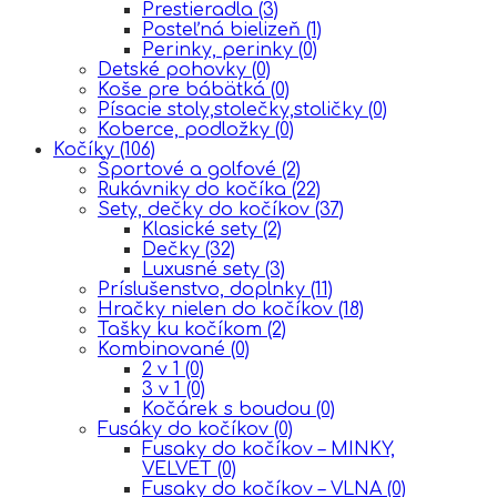
Prestieradla
(3)
Posteľná bielizeň
(1)
Perinky, perinky
(0)
Detské pohovky
(0)
Koše pre bábätká
(0)
Písacie stoly,stolečky,stoličky
(0)
Koberce, podložky
(0)
Kočíky
(106)
Športové a golfové
(2)
Rukávniky do kočíka
(22)
Sety, dečky do kočíkov
(37)
Klasické sety
(2)
Dečky
(32)
Luxusné sety
(3)
Príslušenstvo, doplnky
(11)
Hračky nielen do kočíkov
(18)
Tašky ku kočíkom
(2)
Kombinované
(0)
2 v 1
(0)
3 v 1
(0)
Kočárek s boudou
(0)
Fusáky do kočíkov
(0)
Fusaky do kočíkov – MINKY,
VELVET
(0)
Fusaky do kočíkov – VLNA
(0)