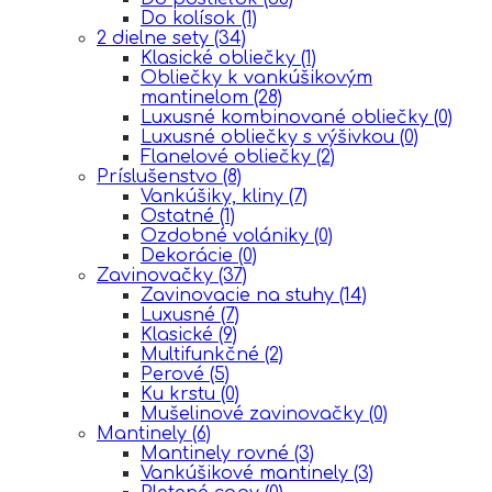
Do kolísok
(1)
2 dielne sety
(34)
Klasické obliečky
(1)
Obliečky k vankúšikovým
mantinelom
(28)
Luxusné kombinované obliečky
(0)
Luxusné obliečky s výšivkou
(0)
Flanelové obliečky
(2)
Príslušenstvo
(8)
Vankúšiky, kliny
(7)
Ostatné
(1)
Ozdobné volániky
(0)
Dekorácie
(0)
Zavinovačky
(37)
Zavinovacie na stuhy
(14)
Luxusné
(7)
Klasické
(9)
Multifunkčné
(2)
Perové
(5)
Ku krstu
(0)
Mušelinové zavinovačky
(0)
Mantinely
(6)
Mantinely rovné
(3)
Vankúšikové mantinely
(3)