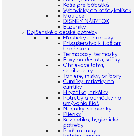
Koše pre bábätká
Výbavičky do košov,kolísok
Matrace
DISNEY NÁBYTOK
Bazeniky
Dojčenské a detské potreby
Fľaštičky a hrnčeky
Príslušenstvo k fľašiam,
hrnčekom
Termoboxy, termosky
Boxy na desiatu, sáčky
Ohrievace lahvi,
sterilizatory
Taniere, misky, príbory
Cumlíky, retiazky na
cumlíky
Hryzátka, hrkálky
Potreby a pomôcky na
umývanie fliaš
Nočníky, stupienky
Plienky
Kozmetika, hygienické
potreby
Podbradníky