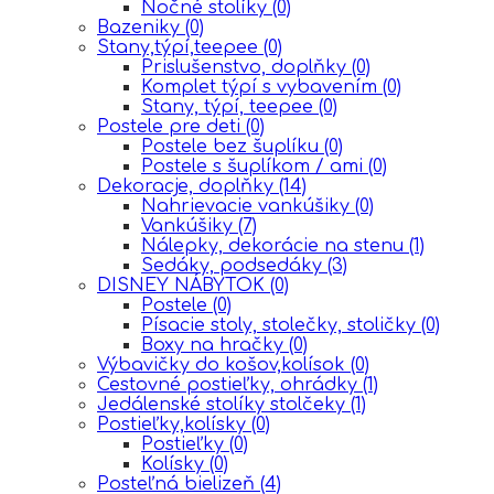
Nočné stolíky
(0)
Bazeniky
(0)
Stany,týpí,teepee
(0)
Prislušenstvo, doplňky
(0)
Komplet týpí s vybavením
(0)
Stany, týpí, teepee
(0)
Postele pre deti
(0)
Postele bez šuplíku
(0)
Postele s šuplíkom / ami
(0)
Dekoracje, doplňky
(14)
Nahrievacie vankúšiky
(0)
Vankúšiky
(7)
Nálepky, dekorácie na stenu
(1)
Sedáky, podsedáky
(3)
DISNEY NÁBYTOK
(0)
Postele
(0)
Písacie stoly, stolečky, stoličky
(0)
Boxy na hračky
(0)
Výbavičky do košov,kolísok
(0)
Cestovné postieľky, ohrádky
(1)
Jedálenské stolíky stolčeky
(1)
Postieľky,kolísky
(0)
Postieľky
(0)
Kolísky
(0)
Posteľná bielizeň
(4)