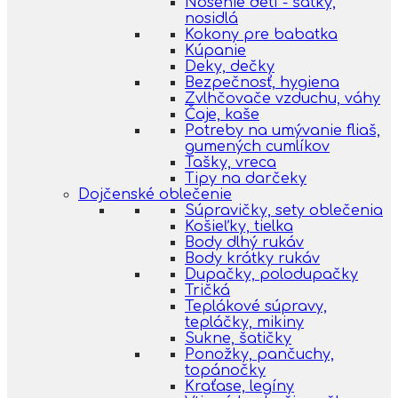
Nosenie detí - šatky,
nosidlá
Kokony pre babatka
Kúpanie
Deky, dečky
Bezpečnosť, hygiena
Zvlhčovače vzduchu, váhy
Čaje, kaše
Potreby na umývanie fliaš,
gumených cumlíkov
Tašky, vreca
Tipy na darčeky
Dojčenské oblečenie
Súpravičky, sety oblečenia
Košieľky, tielka
Body dlhý rukáv
Body krátky rukáv
Dupačky, polodupačky
Tričká
Teplákové súpravy,
tepláčky, mikiny
Sukne, šatičky
Ponožky, pančuchy,
topánočky
Kraťase, legíny