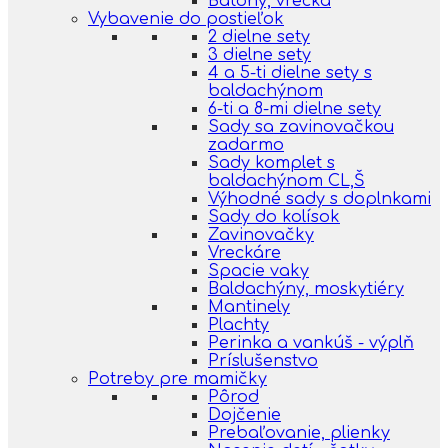
Batohy, vrecká
Vybavenie do postieľok
2 dielne sety
3 dielne sety
4 a 5-ti dielne sety s
baldachýnom
6-ti a 8-mi dielne sety
Sady sa zavinovačkou
zadarmo
Sady komplet s
baldachýnom CL,Š
Výhodné sady s doplnkami
Sady do kolísok
Zavinovačky
Vreckáre
Spacie vaky
Baldachýny, moskytiéry
Mantinely
Plachty
Perinka a vankúš - výplň
Príslušenstvo
Potreby pre mamičky
Pôrod
Dojčenie
Prebaľovanie, plienky