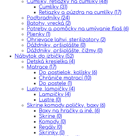
Cumlíky, retiazky na cumlíky
(48)
Cumlíky
(31)
Retiazky a púzdra na cumlíky
(17)
Podbradníky
(24)
Batohy, vrecká
(2)
Potreby a pomôcky na umývanie fliaš
(6)
Plienky
(1)
Ohrievace lahvi, sterilizatory
(2)
Dáždniky, pršiplášte
(0)
Dáždniky, pršiplášte, čižmy
(0)
Nábytok do izbičky
(52)
Detská kresielka
(4)
Matrace
(17)
Do postielok, kolísky
(6)
Chrániče matrací
(10)
Do postele
(1)
Lustre, lampičky
(4)
Lampičky
(4)
Lustre
(0)
Skrine,komody,poličky, boxy
(6)
Boxy na hračky a iné.
(6)
Skrine
(0)
Komody
(0)
Regály
(0)
Skrinky
(0)