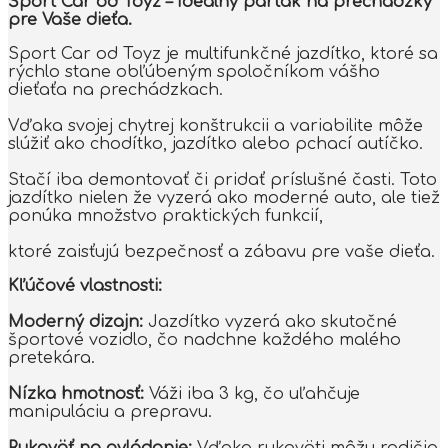
Šport Car od Toyz – Ideálny parťák na prechádzky
pre Vaše dieťa.
Sport Car od Toyz je multifunkčné jazdítko, ktoré sa
rýchlo stane obľúbeným spoločníkom vášho
dieťaťa na prechádzkach.
Vďaka svojej chytrej konštrukcii a variabilite môže
slúžiť ako chodítko, jazdítko alebo pchací autíčko.
Stačí iba demontovať či pridať príslušné časti. Toto
jazdítko nielen že vyzerá ako moderné auto, ale tiež
ponúka množstvo praktických funkcií,
ktoré zaisťujú bezpečnosť a zábavu pre vaše dieťa.
Kľúčové vlastnosti:
Moderný dizajn:
Jazdítko vyzerá ako skutočné
športové vozidlo, čo nadchne každého malého
pretekára.
Nízka hmotnosť:
Váži iba 3 kg, čo uľahčuje
manipuláciu a prepravu.
Rukoväť na ovládanie:
Vďaka rukoväti môžu rodičia