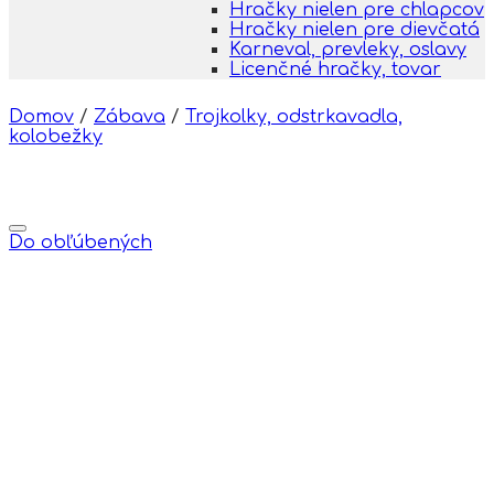
Hračky nielen pre chlapcov
Hračky nielen pre dievčatá
Karneval, prevleky, oslavy
Licenčné hračky, tovar
Domov
/
Zábava
/
Trojkolky, odstrkavadla,
kolobežky
Do obľúbených