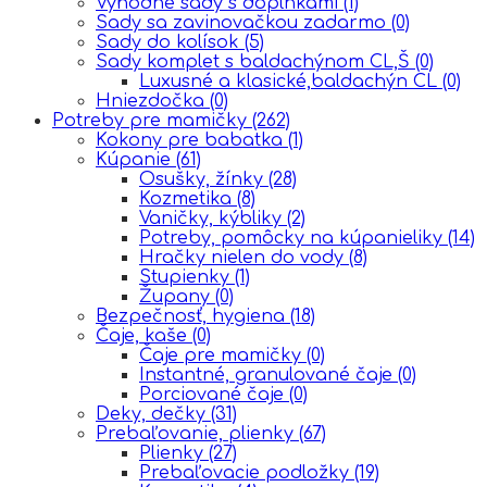
Výhodné sady s doplnkami
(1)
Sady sa zavinovačkou zadarmo
(0)
Sady do kolísok
(5)
Sady komplet s baldachýnom CL,Š
(0)
Luxusné a klasické,baldachýn CL
(0)
Hniezdočka
(0)
Potreby pre mamičky
(262)
Kokony pre babatka
(1)
Kúpanie
(61)
Osušky, žínky
(28)
Kozmetika
(8)
Vaničky, kýbliky
(2)
Potreby, pomôcky na kúpanieliky
(14)
Hračky nielen do vody
(8)
Stupienky
(1)
Župany
(0)
Bezpečnosť, hygiena
(18)
Čaje, kaše
(0)
Čaje pre mamičky
(0)
Instantné, granulované čaje
(0)
Porciované čaje
(0)
Deky, dečky
(31)
Prebaľovanie, plienky
(67)
Plienky
(27)
Prebaľovacie podložky
(19)