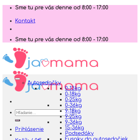
Skip
Sme tu pre vás denne od 8:00 - 17:00
to
content
Kontakt
Sme tu pre vás denne od 8:00 - 17:00
Autosedačky
0-13kg
0-18kg
0-25kg
0-36kg
9-18kg
Hľadať:
9-25kg
9-36kg
15-36kg
Prihlásenie
Podsedáky
Fusaky do autosedačiek