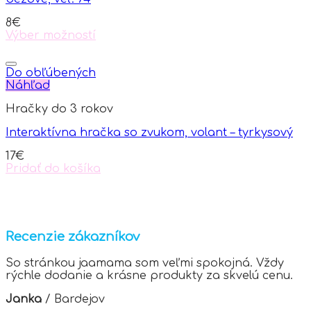
8
€
Výber možností
This
product
has
Do obľúbených
multiple
Náhľad
variants.
Hračky do 3 rokov
The
options
Interaktívna hračka so zvukom, volant – tyrkysový
may
be
17
€
chosen
Pridať do košíka
on
the
product
page
Recenzie zákazníkov
So stránkou jaamama som veľmi spokojná. Vždy
rýchle dodanie a krásne produkty za skvelú cenu.
Janka
/
Bardejov