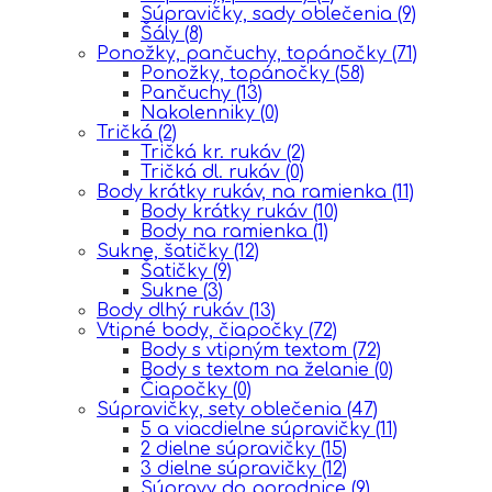
Súpravičky, sady oblečenia
(9)
Šály
(8)
Ponožky, pančuchy, topánočky
(71)
Ponožky, topánočky
(58)
Pančuchy
(13)
Nakolenniky
(0)
Tričká
(2)
Tričká kr. rukáv
(2)
Tričká dl. rukáv
(0)
Body krátky rukáv, na ramienka
(11)
Body krátky rukáv
(10)
Body na ramienka
(1)
Sukne, šatičky
(12)
Šatičky
(9)
Sukne
(3)
Body dlhý rukáv
(13)
Vtipné body, čiapočky
(72)
Body s vtipným textom
(72)
Body s textom na želanie
(0)
Čiapočky
(0)
Súpravičky, sety oblečenia
(47)
5 a viacdielne súpravičky
(11)
2 dielne súpravičky
(15)
3 dielne súpravičky
(12)
Súpravy do porodnice
(9)