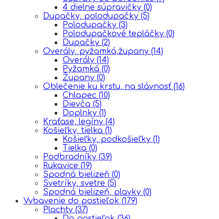
4 dielne súpravičky
(0)
Dupačky, polodupačky
(5)
Polodupačky
(3)
Polodupačkové tepláčky
(0)
Dupačky
(2)
Overály, pyžamká,župany
(14)
Overály
(14)
Pyžamká
(0)
Župany
(0)
Oblečenie ku krstu, na slávnosť
(16)
Chlapec
(10)
Dievča
(5)
Doplnky
(1)
Kraťase, legíny
(4)
Košieľky, tielka
(1)
Košieľky, podkošieľky
(1)
Tielka
(0)
Podbradníky
(39)
Rukavice
(19)
Spodná bielizeň
(0)
Svetríky, svetre
(5)
Spodná bielizeň, plavky
(0)
Vybavenie do postieľok
(179)
Plachty
(37)
Do postieľok
(36)