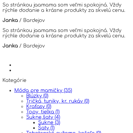
So stránkou jaamama som veľmi spokojná. Vždy
rýchle dodanie a krásne produkty za skvelú cenu.
Janka
/
Bardejov
So stránkou jaamama som veľmi spokojná. Vždy
rýchle dodanie a krásne produkty za skvelú cenu.
Janka
/
Bardejov
Kategórie
Móda pre mamičky
(35)
Blúzky
(0)
Tričká, tuniky, kr. rukáv
(0)
Kraťasy
(0)
Topy, tielka
(1)
Sukne,šaty
(4)
Sukne
(3)
Šaty
(1)