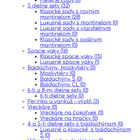
Pletené copy
(0)
3 dielne sety
(32)
Klasické sady s rovným
mantinelom
(28)
Luxusné sady s mantinelom
(0)
Luxusné sady s viacdielnym
mantinelom
(0)
Klasické sady s oválnym
mantinelom
(0)
Spacie vaky
(16)
Klasické spacie vaky
(15)
Luxusné spacie vaky
(1)
Baldachýny, moskytiéry
(0)
Moskytiéry
(0)
Baldachýny Š
(0)
Baldachýny CL
(0)
6-ti a 8-mi dielne sety
(0)
6-ti dielne sety
(0)
Perinka a vankúš – výplň
(3)
Vreckáre
(0)
Vreckáre na čokoľvek
(0)
Vreckáre na hračky
(0)
4 a 5-ti dielne sety s baldachýnom
(0)
Luxusné a klasické, s baldachýnom
Š
(0)