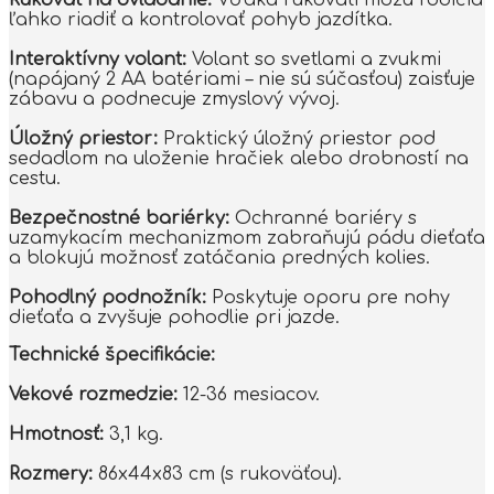
ľahko riadiť a kontrolovať pohyb jazdítka.
Interaktívny volant:
Volant so svetlami a zvukmi
(napájaný 2 AA batériami – nie sú súčasťou) zaisťuje
zábavu a podnecuje zmyslový vývoj.
Úložný priestor:
Praktický úložný priestor pod
sedadlom na uloženie hračiek alebo drobností na
cestu.
Bezpečnostné bariérky:
Ochranné bariéry s
uzamykacím mechanizmom zabraňujú pádu dieťaťa
a blokujú možnosť zatáčania predných kolies.
Pohodlný podnožník:
Poskytuje oporu pre nohy
dieťaťa a zvyšuje pohodlie pri jazde.
Technické špecifikácie:
Vekové rozmedzie:
12-36 mesiacov.
Hmotnosť:
3,1 kg.
Rozmery:
86x44x83 cm (s rukoväťou).