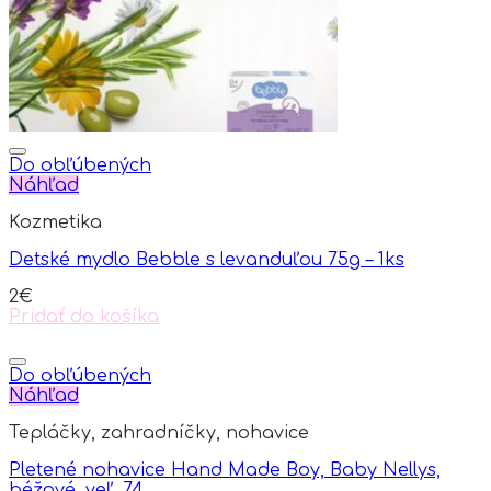
Do obľúbených
Náhľad
Kozmetika
Detské mydlo Bebble s levanduľou 75g – 1ks
2
€
Pridať do košíka
Do obľúbených
Náhľad
Tepláčky, zahradníčky, nohavice
Pletené nohavice Hand Made Boy, Baby Nellys,
béžové, veľ. 74