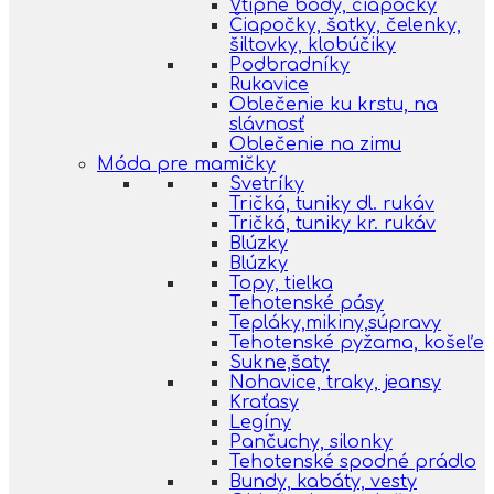
Vtipné body, čiapočky
Čiapočky, šatky, čelenky,
šiltovky, klobúčiky
Podbradníky
Rukavice
Oblečenie ku krstu, na
slávnosť
Oblečenie na zimu
Móda pre mamičky
Svetríky
Tričká, tuniky dl. rukáv
Tričká, tuniky kr. rukáv
Blúzky
Blúzky
Topy, tielka
Tehotenské pásy
Tepláky,mikiny,súpravy
Tehotenské pyžama, košeľe
Sukne,šaty
Nohavice, traky, jeansy
Kraťasy
Legíny
Pančuchy, silonky
Tehotenské spodné prádlo
Bundy, kabáty, vesty