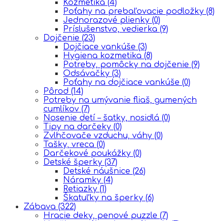
Kozmetika
(4)
Poťahy na prebaľovacie podložky
(8)
Jednorazové plienky
(0)
Príslušenstvo, vedierka
(9)
Dojčenie
(23)
Dojčiace vankúše
(3)
Hygiena kozmetika
(8)
Potreby, pomôcky na dojčenie
(9)
Odsávačky
(3)
Poťahy na dojčiace vankúše
(0)
Pôrod
(14)
Potreby na umývanie fliaš, gumených
cumlíkov
(7)
Nosenie detí – šatky, nosidlá
(0)
Tipy na darčeky
(0)
Zvlhčovače vzduchu, váhy
(0)
Tašky, vreca
(0)
Darčekové poukážky
(0)
Detské šperky
(37)
Detské náušnice
(26)
Náramky
(4)
Retiazky
(1)
Škatuľky na šperky
(6)
Zábava
(322)
Hracie deky, penové puzzle
(7)