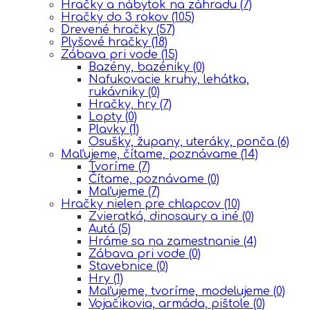
Hračky a nábytok na záhradu
(7)
Hračky do 3 rokov
(105)
Drevené hračky
(57)
Plyšové hračky
(18)
Zábava pri vode
(15)
Bazény, bazéniky
(0)
Nafukovacie kruhy, lehátka,
rukávniky
(0)
Hračky, hry
(7)
Lopty
(0)
Plavky
(1)
Osušky, župany, uteráky, ponča
(6)
Maľujeme, čítame, poznávame
(14)
Tvoríme
(7)
Čítame, poznávame
(0)
Maľujeme
(7)
Hračky nielen pre chlapcov
(10)
Zvieratká, dinosaury a iné
(0)
Autá
(5)
Hráme sa na zamestnanie
(4)
Zábava pri vode
(0)
Stavebnice
(0)
Hry
(1)
Maľujeme, tvoríme, modelujeme
(0)
Vojačikovia, armáda, pištole
(0)