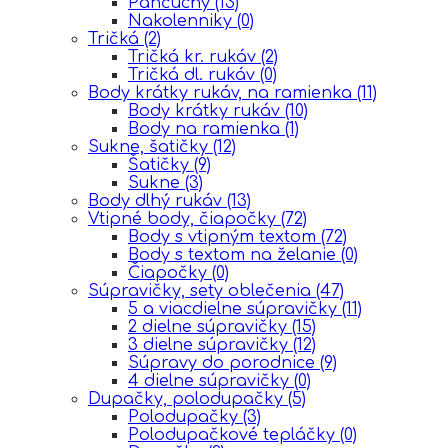
Pančuchy
(13)
Nakolenniky
(0)
Tričká
(2)
Tričká kr. rukáv
(2)
Tričká dl. rukáv
(0)
Body krátky rukáv, na ramienka
(11)
Body krátky rukáv
(10)
Body na ramienka
(1)
Sukne, šatičky
(12)
Šatičky
(9)
Sukne
(3)
Body dlhý rukáv
(13)
Vtipné body, čiapočky
(72)
Body s vtipným textom
(72)
Body s textom na želanie
(0)
Čiapočky
(0)
Súpravičky, sety oblečenia
(47)
5 a viacdielne súpravičky
(11)
2 dielne súpravičky
(15)
3 dielne súpravičky
(12)
Súpravy do porodnice
(9)
4 dielne súpravičky
(0)
Dupačky, polodupačky
(5)
Polodupačky
(3)
Polodupačkové tepláčky
(0)