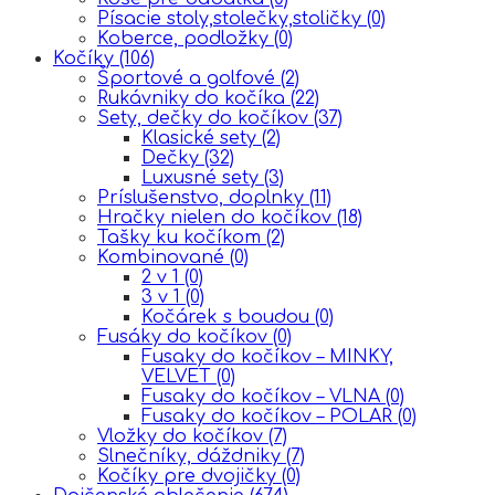
Písacie stoly,stolečky,stoličky
(0)
Koberce, podložky
(0)
Kočíky
(106)
Športové a golfové
(2)
Rukávniky do kočíka
(22)
Sety, dečky do kočíkov
(37)
Klasické sety
(2)
Dečky
(32)
Luxusné sety
(3)
Príslušenstvo, doplnky
(11)
Hračky nielen do kočíkov
(18)
Tašky ku kočíkom
(2)
Kombinované
(0)
2 v 1
(0)
3 v 1
(0)
Kočárek s boudou
(0)
Fusáky do kočíkov
(0)
Fusaky do kočíkov – MINKY,
VELVET
(0)
Fusaky do kočíkov – VLNA
(0)
Fusaky do kočíkov – POLAR
(0)
Vložky do kočíkov
(7)
Slnečníky, dáždniky
(7)
Kočíky pre dvojičky
(0)