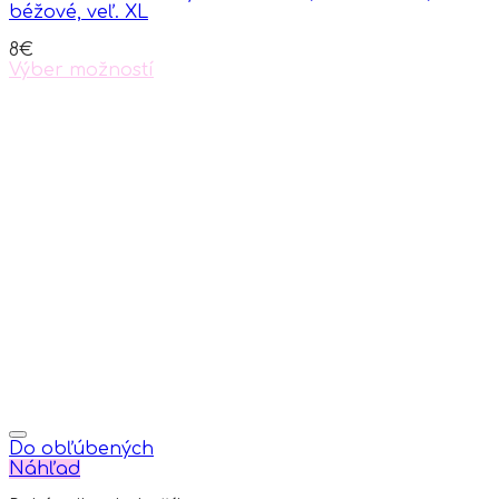
béžové, veľ. XL
8
€
Výber možností
This
product
has
multiple
variants.
The
options
may
be
chosen
on
the
product
page
Do obľúbených
Náhľad