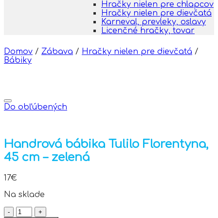
Hračky nielen pre chlapcov
Hračky nielen pre dievčatá
Karneval, prevleky, oslavy
Licenčné hračky, tovar
Domov
/
Zábava
/
Hračky nielen pre dievčatá
/
Bábiky
Do obľúbených
Handrová bábika Tulilo Florentyna,
45 cm – zelená
17
€
Na sklade
množstvo