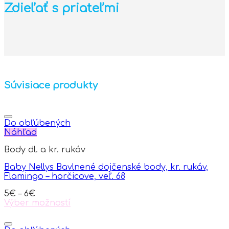
Zdieľať s priateľmi
Súvisiace produkty
Do obľúbených
Náhľad
Body dl. a kr. rukáv
Baby Nellys Bavlnené dojčenské body, kr. rukáv,
Flamingo – horčicove, veľ. 68
5
€
–
6
€
Výber možností
This
product