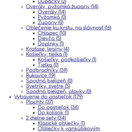
Dupačky
(2)
Overály, pyžamká,župany
(14)
Overály
(14)
Pyžamká
(0)
Župany
(0)
Oblečenie ku krstu, na slávnosť
(16)
Chlapec
(10)
Dievča
(5)
Doplnky
(1)
Kraťase, legíny
(4)
Košieľky, tielka
(1)
Košieľky, podkošieľky
(1)
Tielka
(0)
Podbradníky
(39)
Rukavice
(19)
Spodná bielizeň
(0)
Svetríky, svetre
(5)
Spodná bielizeň, plavky
(0)
Vybavenie do postieľok
(179)
Plachty
(37)
Do postieľok
(36)
Do kolísok
(1)
2 dielne sety
(34)
Klasické obliečky
(1)
Obliečky k vankúšikovým