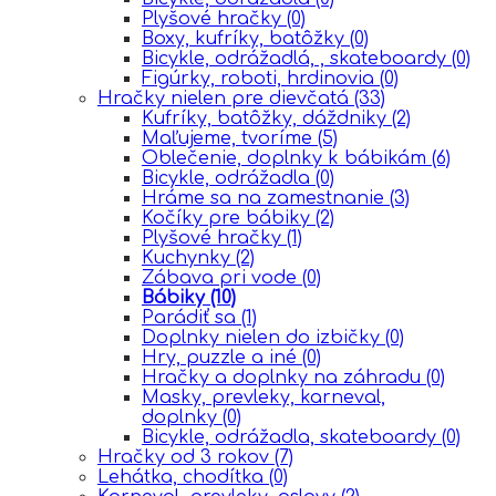
Plyšové hračky
(0)
Boxy, kufríky, batôžky
(0)
Bicykle, odrážadlá, , skateboardy
(0)
Figúrky, roboti, hrdinovia
(0)
Hračky nielen pre dievčatá
(33)
Kufríky, batôžky, dáždniky
(2)
Maľujeme, tvoríme
(5)
Oblečenie, doplnky k bábikám
(6)
Bicykle, odrážadla
(0)
Hráme sa na zamestnanie
(3)
Kočíky pre bábiky
(2)
Plyšové hračky
(1)
Kuchynky
(2)
Zábava pri vode
(0)
Bábiky
(10)
Parádiť sa
(1)
Doplnky nielen do izbičky
(0)
Hry, puzzle a iné
(0)
Hračky a doplnky na záhradu
(0)
Masky, prevleky, karneval,
doplnky
(0)
Bicykle, odrážadla, skateboardy
(0)
Hračky od 3 rokov
(7)
Lehátka, chodítka
(0)