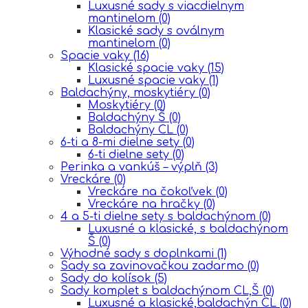
Luxusné sady s viacdielnym
mantinelom
(0)
Klasické sady s oválnym
mantinelom
(0)
Spacie vaky
(16)
Klasické spacie vaky
(15)
Luxusné spacie vaky
(1)
Baldachýny, moskytiéry
(0)
Moskytiéry
(0)
Baldachýny Š
(0)
Baldachýny CL
(0)
6-ti a 8-mi dielne sety
(0)
6-ti dielne sety
(0)
Perinka a vankúš – výplň
(3)
Vreckáre
(0)
Vreckáre na čokoľvek
(0)
Vreckáre na hračky
(0)
4 a 5-ti dielne sety s baldachýnom
(0)
Luxusné a klasické, s baldachýnom
Š
(0)
Výhodné sady s doplnkami
(1)
Sady sa zavinovačkou zadarmo
(0)
Sady do kolísok
(5)
Sady komplet s baldachýnom CL,Š
(0)
Luxusné a klasické,baldachýn CL
(0)