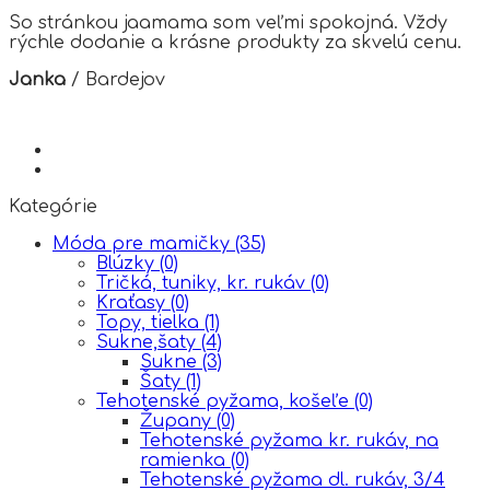
So stránkou jaamama som veľmi spokojná. Vždy
rýchle dodanie a krásne produkty za skvelú cenu.
Janka
/
Bardejov
Kategórie
Móda pre mamičky
(35)
Blúzky
(0)
Tričká, tuniky, kr. rukáv
(0)
Kraťasy
(0)
Topy, tielka
(1)
Sukne,šaty
(4)
Sukne
(3)
Šaty
(1)
Tehotenské pyžama, košeľe
(0)
Župany
(0)
Tehotenské pyžama kr. rukáv, na
ramienka
(0)
Tehotenské pyžama dl. rukáv, 3/4