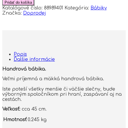
Handrová
Pridať do košíka
bábika
Katalógové číslo:
88989401
Kategória:
Bábiky
Tulilo
Značka:
Doprodej
Florentyna,
45
cm
-
zelená
Popis
Ďalšie informácie
Handrová bábika.
Veľmi príjemná a mäkká handrová bábika.
Iste poteší všetky menšie či väčšie slečny, bude
výborným spoločníkom pri hraní, zaspávaní aj na
cestách.
Veľkosť:
cca 45 cm.
Hmotnosť
0.245 kg