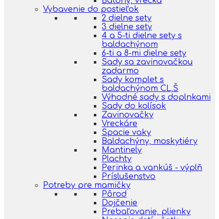
Batohy, vrecká
Vybavenie do postieľok
2 dielne sety
3 dielne sety
4 a 5-ti dielne sety s
baldachýnom
6-ti a 8-mi dielne sety
Sady sa zavinovačkou
zadarmo
Sady komplet s
baldachýnom CL,Š
Výhodné sady s doplnkami
Sady do kolísok
Zavinovačky
Vreckáre
Spacie vaky
Baldachýny, moskytiéry
Mantinely
Plachty
Perinka a vankúš - výplň
Príslušenstvo
Potreby pre mamičky
Pôrod
Dojčenie
Prebaľovanie, plienky