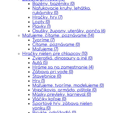
Bazény, bazéniky
(0)
Nafukovacie kruhy, lehátka,
rukávniky
(0)
Hračky, hry
(7)
Lopty
(0)
Plavky
(1)
Osušky, župany, uteráky, ponča
(6)
Maľujeme, čítame, poznávame
(14)
Tvoríme
(7)
Čítame, poznávame
(0)
Maľujeme
(7)
Hračky nielen pre chlapcov
(10)
Zvieratká, dinosaury a iné
(0)
Autá
(5)
Hráme sa na zamestnanie
(4)
Zábava pri vode
(0)
Stavebnice
(0)
Hry
(1)
Maľujeme, tvoríme, modelujeme
(0)
Vojačikovia, armáda, pištole
(0)
Masky,prevleky, karneval
(0)
Vláčiky,koľaje
(0)
Športové hry, zábava nielen
vonku
(0)
Bicykle, odrážadlá
(0)