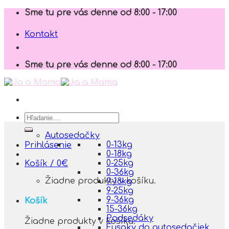
Skip
Sme tu pre vás denne od 8:00 - 17:00
to
content
Kontakt
Sme tu pre vás denne od 8:00 - 17:00
Hľadať:
Autosedačky
0-13kg
Prihlásenie
0-18kg
0-25kg
Košík /
0
€
0-36kg
Žiadne produkty v košíku.
9-18kg
9-25kg
9-36kg
Košík
15-36kg
Podsedáky
Žiadne produkty v košíku.
Fusaky do autosedačiek