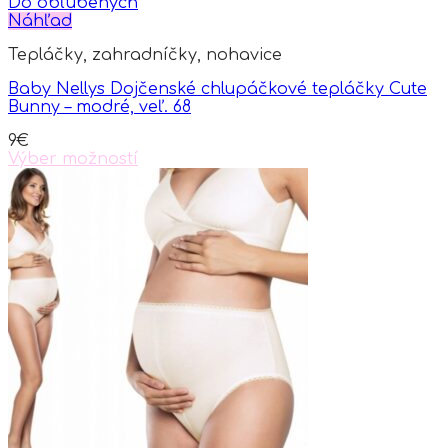
has
Do obľúbených
multiple
Náhľad
variants.
Tepláčky, zahradníčky, nohavice
The
options
Baby Nellys Dojčenské chlupáčkové tepláčky Cute
may
Bunny – modré, veľ. 68
be
chosen
9
€
on
Výber možností
the
This
product
product
page
has
multiple
variants.
The
options
may
be
chosen
on
the
product
page