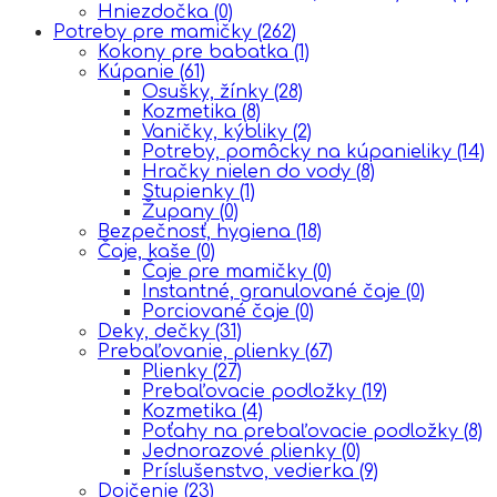
Hniezdočka
(0)
Potreby pre mamičky
(262)
Kokony pre babatka
(1)
Kúpanie
(61)
Osušky, žínky
(28)
Kozmetika
(8)
Vaničky, kýbliky
(2)
Potreby, pomôcky na kúpanieliky
(14)
Hračky nielen do vody
(8)
Stupienky
(1)
Župany
(0)
Bezpečnosť, hygiena
(18)
Čaje, kaše
(0)
Čaje pre mamičky
(0)
Instantné, granulované čaje
(0)
Porciované čaje
(0)
Deky, dečky
(31)
Prebaľovanie, plienky
(67)
Plienky
(27)
Prebaľovacie podložky
(19)
Kozmetika
(4)
Poťahy na prebaľovacie podložky
(8)
Jednorazové plienky
(0)
Príslušenstvo, vedierka
(9)
Dojčenie
(23)