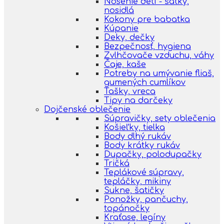
Nosenie detí - šatky,
nosidlá
Kokony pre babatka
Kúpanie
Deky, dečky
Bezpečnosť, hygiena
Zvlhčovače vzduchu, váhy
Čaje, kaše
Potreby na umývanie fliaš,
gumených cumlíkov
Tašky, vreca
Tipy na darčeky
Dojčenské oblečenie
Súpravičky, sety oblečenia
Košieľky, tielka
Body dlhý rukáv
Body krátky rukáv
Dupačky, polodupačky
Tričká
Teplákové súpravy,
tepláčky, mikiny
Sukne, šatičky
Ponožky, pančuchy,
topánočky
Kraťase, legíny