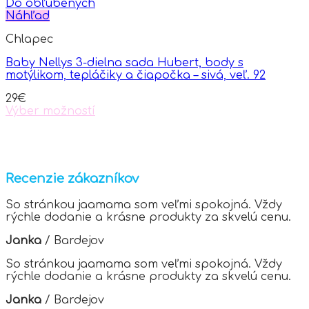
Do obľúbených
Náhľad
Chlapec
Baby Nellys 3-dielna sada Hubert, body s
motýlikom, tepláčiky a čiapočka – sivá, veľ. 92
29
€
Výber možností
This
product
has
multiple
variants.
Recenzie zákazníkov
The
options
So stránkou jaamama som veľmi spokojná. Vždy
may
rýchle dodanie a krásne produkty za skvelú cenu.
be
chosen
Janka
/
Bardejov
on
the
So stránkou jaamama som veľmi spokojná. Vždy
product
rýchle dodanie a krásne produkty za skvelú cenu.
page
Janka
/
Bardejov