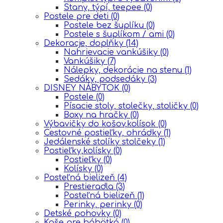
Stany, týpí, teepee
(0)
Postele pre deti
(0)
Postele bez šuplíku
(0)
Postele s šuplíkom / ami
(0)
Dekoracje, doplňky
(14)
Nahrievacie vankúšiky
(0)
Vankúšiky
(7)
Nálepky, dekorácie na stenu
(1)
Sedáky, podsedáky
(3)
DISNEY NÁBYTOK
(0)
Postele
(0)
Písacie stoly, stolečky, stoličky
(0)
Boxy na hračky
(0)
Výbavičky do košov,kolísok
(0)
Cestovné postieľky, ohrádky
(1)
Jedálenské stolíky stolčeky
(1)
Postieľky,kolísky
(0)
Postieľky
(0)
Kolísky
(0)
Posteľná bielizeň
(4)
Prestieradla
(3)
Posteľná bielizeň
(1)
Perinky, perinky
(0)
Detské pohovky
(0)
Koše pre bábätká
(0)