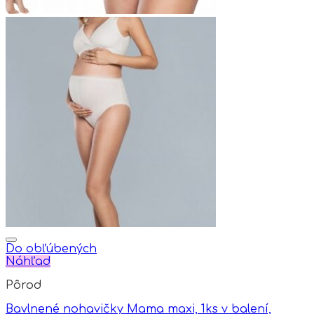
Do obľúbených
Náhľad
Pôrod
Bavlnené nohavičky Mama maxi, 1ks v balení,