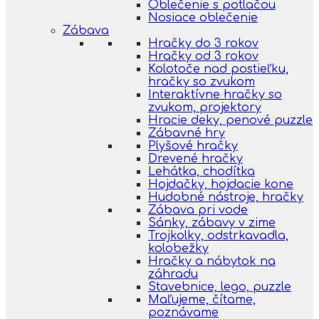
Oblečenie s potlačou
Nosiace oblečenie
Zábava
Hračky do 3 rokov
Hračky od 3 rokov
Kolotoče nad postieľku,
hračky so zvukom
Interaktívne hračky so
zvukom, projektory
Hracie deky, penové puzzle
Zábavné hry
Plyšové hračky
Drevené hračky
Lehátka, chodítka
Hojdačky, hojdacie kone
Hudobné nástroje, hračky
Zábava pri vode
Sánky, zábavy v zime
Trojkolky, odstrkavadla,
kolobežky
Hračky a nábytok na
záhradu
Stavebnice, lego, puzzle
Maľujeme, čítame,
poznávame