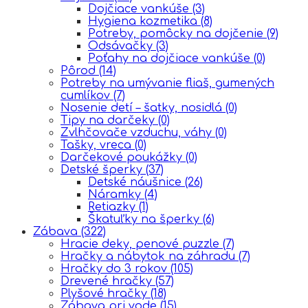
Dojčiace vankúše
(3)
Hygiena kozmetika
(8)
Potreby, pomôcky na dojčenie
(9)
Odsávačky
(3)
Poťahy na dojčiace vankúše
(0)
Pôrod
(14)
Potreby na umývanie fliaš, gumených
cumlíkov
(7)
Nosenie detí – šatky, nosidlá
(0)
Tipy na darčeky
(0)
Zvlhčovače vzduchu, váhy
(0)
Tašky, vreca
(0)
Darčekové poukážky
(0)
Detské šperky
(37)
Detské náušnice
(26)
Náramky
(4)
Retiazky
(1)
Škatuľky na šperky
(6)
Zábava
(322)
Hracie deky, penové puzzle
(7)
Hračky a nábytok na záhradu
(7)
Hračky do 3 rokov
(105)
Drevené hračky
(57)
Plyšové hračky
(18)
Zábava pri vode
(15)