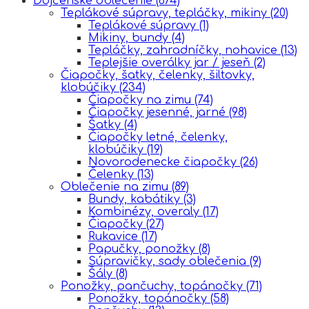
Dojčenské oblečenie
(674)
Teplákové súpravy, tepláčky, mikiny
(20)
Teplákové súpravy
(1)
Mikiny, bundy
(4)
Tepláčky, zahradníčky, nohavice
(13)
Teplejšie overálky jar / jeseň
(2)
Čiapočky, šatky, čelenky, šiltovky,
klobúčiky
(234)
Čiapočky na zimu
(74)
Čiapočky jesenné, jarné
(98)
Šatky
(4)
Čiapočky letné, čelenky,
klobúčiky
(19)
Novorodenecke čiapočky
(26)
Čelenky
(13)
Oblečenie na zimu
(89)
Bundy, kabátiky
(3)
Kombinézy, overaly
(17)
Čiapočky
(27)
Rukavice
(17)
Papučky, ponožky
(8)
Súpravičky, sady oblečenia
(9)
Šály
(8)
Ponožky, pančuchy, topánočky
(71)
Ponožky, topánočky
(58)