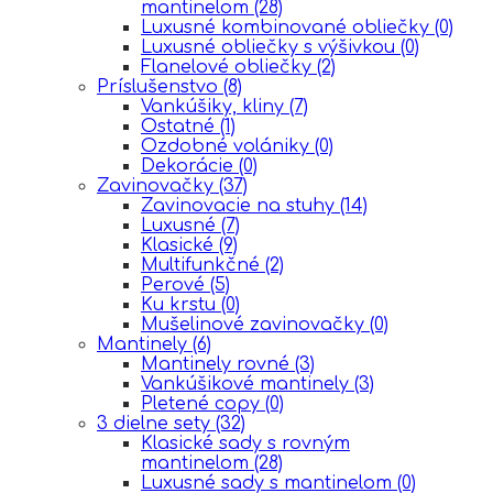
mantinelom
(28)
Luxusné kombinované obliečky
(0)
Luxusné obliečky s výšivkou
(0)
Flanelové obliečky
(2)
Príslušenstvo
(8)
Vankúšiky, kliny
(7)
Ostatné
(1)
Ozdobné volániky
(0)
Dekorácie
(0)
Zavinovačky
(37)
Zavinovacie na stuhy
(14)
Luxusné
(7)
Klasické
(9)
Multifunkčné
(2)
Perové
(5)
Ku krstu
(0)
Mušelinové zavinovačky
(0)
Mantinely
(6)
Mantinely rovné
(3)
Vankúšikové mantinely
(3)
Pletené copy
(0)
3 dielne sety
(32)
Klasické sady s rovným
mantinelom
(28)
Luxusné sady s mantinelom
(0)