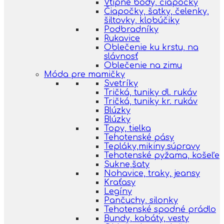
Vtipné body, čiapočky
Čiapočky, šatky, čelenky,
šiltovky, klobúčiky
Podbradníky
Rukavice
Oblečenie ku krstu, na
slávnosť
Oblečenie na zimu
Móda pre mamičky
Svetríky
Tričká, tuniky dl. rukáv
Tričká, tuniky kr. rukáv
Blúzky
Blúzky
Topy, tielka
Tehotenské pásy
Tepláky,mikiny,súpravy
Tehotenské pyžama, košeľe
Sukne,šaty
Nohavice, traky, jeansy
Kraťasy
Legíny
Pančuchy, silonky
Tehotenské spodné prádlo
Bundy, kabáty, vesty