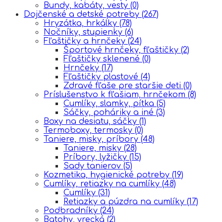
Bundy, kabáty, vesty
(0)
Dojčenské a detské potreby
(267)
Hryzátka, hrkálky
(78)
Nočníky, stupienky
(6)
Fľaštičky a hrnčeky
(24)
Športové hrnčeky, fľaštičky
(2)
Fľaštičky sklenené
(0)
Hrnčeky
(17)
Fľaštičky plastové
(4)
Zdravé fľaše pre staršie deti
(0)
Príslušenstvo k fľašiam, hrnčekom
(8)
Cumlíky, slamky, pítka
(5)
Sáčky, poháriky a iné
(3)
Boxy na desiatu, sáčky
(1)
Termoboxy, termosky
(0)
Taniere, misky, príbory
(48)
Taniere, misky
(28)
Príbory, lyžičky
(15)
Sady tanierov
(5)
Kozmetika, hygienické potreby
(19)
Cumlíky, retiazky na cumlíky
(48)
Cumlíky
(31)
Retiazky a púzdra na cumlíky
(17)
Podbradníky
(24)
Batohy, vrecká
(2)