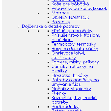
Koše pre bábätká
Výbavičky do košov,kolísok
Matrace
DISNEY NÁBYTOK
Bazeniky
Dojčenské a detské potreby
Fľaštičky a hrnčeky
Príslušenstvo k fľašiam,
hrnčekom
Termoboxy, termosky
Boxy na desiatu, sáčky
Ohrievace lahvi,
sterilizatory
Taniere, misky, príbory
Cumlíky, retiazky na
cumlíky
Hryzátka, hrkálky
Potreby a pomôcky na
umývanie fliaš
Nočníky, stupienky
Plienky
Kozmetika, hygienické
potreby
Podbradníky