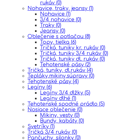
rukáv
(0)
Nohavice, traky, jeansy
(1)
Nohavice
(1)
3/4 nohavice
(0)
Traky
(0)
Jeansy
(0)
Oblečenie s potlačou
(8)
Topy, tielka
(6)
Tričká, tuniky kr. rukáv
(0)
Tričká, tuniky 3/4 rukáv
(0)
Tričká, tuniky dl. rukáv
(0)
Tehotenské pásy
(2)
Tričká, tuniky, dl.rukáv
(4)
Tepláky,mikiny,súpravy
(0)
Tehotenské pásy
(4)
Legíny
(6)
Legíny 3/4 dlžky
(5)
Legíny dlhé
(1)
Tehotenské spodné prádlo
(5)
Nosiace oblečenie
(0)
Mikiny, vesty
(0)
Bundy, kabáty
(0)
Svetríky
(1)
Tričká 3/4 rukáv
(0)
Pančuchy, silonky
(0)