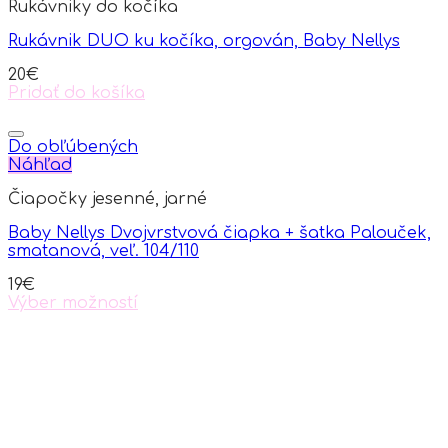
Rukávniky do kočíka
Rukávnik DUO ku kočíka, orgován, Baby Nellys
20
€
Pridať do košíka
Do obľúbených
Náhľad
Čiapočky jesenné, jarné
Baby Nellys Dvojvrstvová čiapka + šatka Palouček,
smatanová, veľ. 104/110
19
€
Výber možností
This
product
has
multiple
variants.
The
options
may