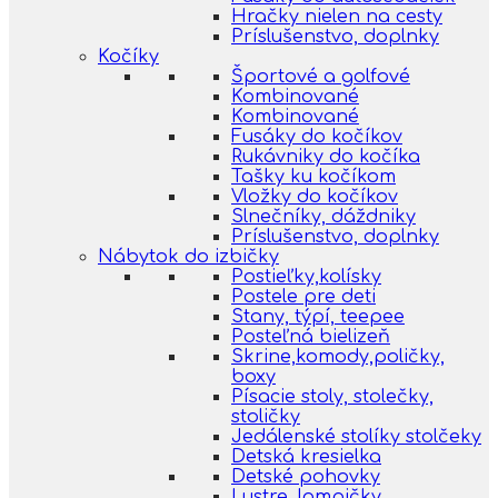
Hračky nielen na cesty
Príslušenstvo, doplnky
Kočíky
Športové a golfové
Kombinované
Kombinované
Fusáky do kočíkov
Rukávniky do kočíka
Tašky ku kočíkom
Vložky do kočíkov
Slnečníky, dáždniky
Príslušenstvo, doplnky
Nábytok do izbičky
Postieľky,kolísky
Postele pre deti
Stany, týpí, teepee
Posteľná bielizeň
Skrine,komody,poličky,
boxy
Písacie stoly, stolečky,
stoličky
Jedálenské stolíky stolčeky
Detská kresielka
Detské pohovky
Lustre, lampičky