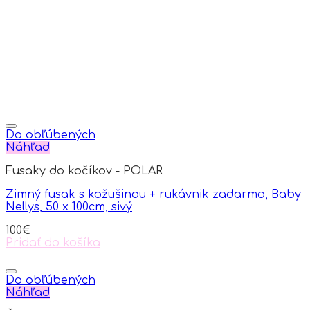
be
chosen
on
the
product
page
Do obľúbených
Náhľad
Fusaky do kočíkov - POLAR
Zimný fusak s kožušinou + rukávnik zadarmo, Baby
Nellys, 50 x 100cm, sivý
100
€
Pridať do košíka
Do obľúbených
Náhľad