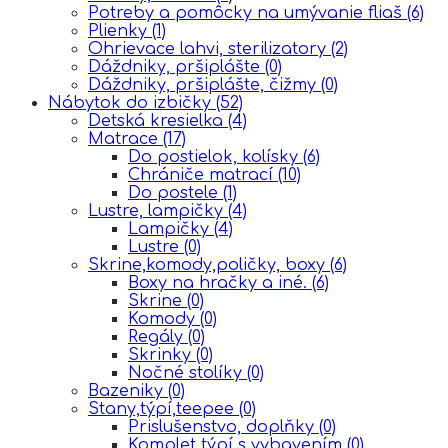
Potreby a pomôcky na umývanie fliaš
(6)
Plienky
(1)
Ohrievace lahvi, sterilizatory
(2)
Dáždniky, pršiplášte
(0)
Dáždniky, pršiplášte, čižmy
(0)
Nábytok do izbičky
(52)
Detská kresielka
(4)
Matrace
(17)
Do postielok, kolísky
(6)
Chrániče matrací
(10)
Do postele
(1)
Lustre, lampičky
(4)
Lampičky
(4)
Lustre
(0)
Skrine,komody,poličky, boxy
(6)
Boxy na hračky a iné.
(6)
Skrine
(0)
Komody
(0)
Regály
(0)
Skrinky
(0)
Nočné stolíky
(0)
Bazeniky
(0)
Stany,týpí,teepee
(0)
Prislušenstvo, doplňky
(0)
Komplet týpí s vybavením
(0)